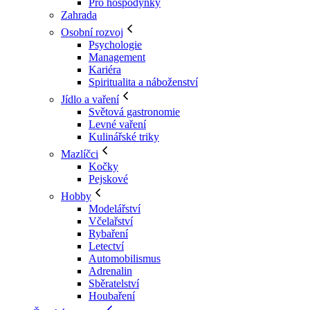
Pro hospodyňky
Zahrada
Osobní rozvoj
Psychologie
Management
Kariéra
Spiritualita a náboženství
Jídlo a vaření
Světová gastronomie
Levné vaření
Kulinářské triky
Mazlíčci
Kočky
Pejskové
Hobby
Modelářství
Včelařství
Rybaření
Letectví
Automobilismus
Adrenalin
Sběratelství
Houbaření