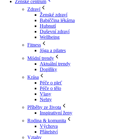
Ženské centrum
Zdraví
Ženské zdraví
Babiččina lékárna
Hubnutí
Duševní zdraví
Wellbeing
Fitness
Jóga a pilates
Módní trendy
Aktuální trendy
Doplňky
Krása
Péče o pleť
Péče o tělo
Vlasy
Nehty
Příběhy ze života
Inspirativní ženy
Rodina & komunita
Výchova
Přátelství
Vztahy