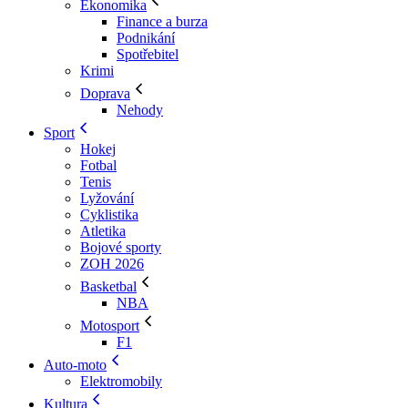
Ekonomika
Finance a burza
Podnikání
Spotřebitel
Krimi
Doprava
Nehody
Sport
Hokej
Fotbal
Tenis
Lyžování
Cyklistika
Atletika
Bojové sporty
ZOH 2026
Basketbal
NBA
Motosport
F1
Auto-moto
Elektromobily
Kultura