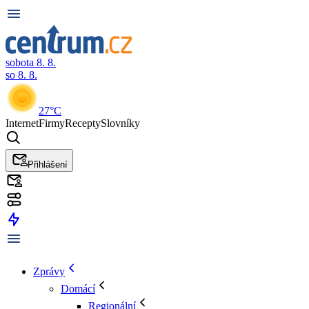
sobota 8. 8.
so 8. 8.
27°C
Internet
Firmy
Recepty
Slovníky
Přihlášení
Zprávy
Domácí
Regionální