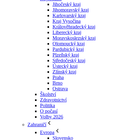
Jihočeský kraj
Jihomoravský kraj
Karlovarský kraj
Kraj Vysočina
Králověhradecký kraj
Liberecký kraj
Moravskoslezský kraj
Olomoucký kraj
Pardubický kraj
Plzeňský kraj
Středočeský kraj
Ústecký kraj
Zlínský kraj
Praha
Brno
Ostrava
Školství
Zdravotnictví
Politika
O počasí
Volby 2026
Zahraničí
Evropa
Slovensko