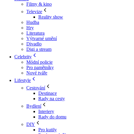
Filmy & kino
Televize
Reality show
Hudba
Hry
Literatura
Výtvarné umění
Divadlo
Digi a stream
Celebrity
Módní policie
Pro pamětníky
Nové tváře
Lifestyle
Cestování
Destinace
Rady na cesty
Bydlení
Interiery
Rady do domu
DIY
Pro kutily