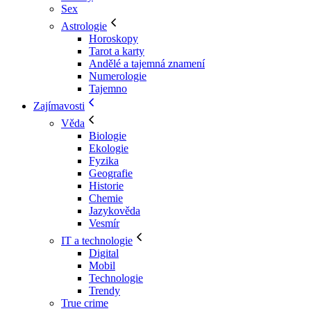
Sex
Astrologie
Horoskopy
Tarot a karty
Andělé a tajemná znamení
Numerologie
Tajemno
Zajímavosti
Věda
Biologie
Ekologie
Fyzika
Geografie
Historie
Chemie
Jazykověda
Vesmír
IT a technologie
Digital
Mobil
Technologie
Trendy
True crime