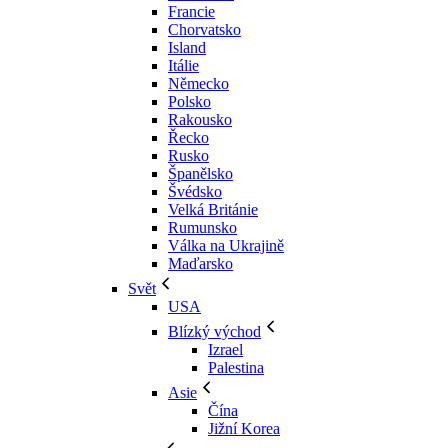
Francie
Chorvatsko
Island
Itálie
Německo
Polsko
Rakousko
Řecko
Rusko
Španělsko
Švédsko
Velká Británie
Rumunsko
Válka na Ukrajině
Maďarsko
Svět
USA
Blízký východ
Izrael
Palestina
Asie
Čína
Jižní Korea