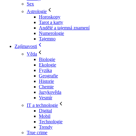
Sex
Astrologie
Horoskopy
Tarot a karty
Andělé a tajemná znamení
Numerologie
Tajemno
Zajímavosti
Věda
Biologie
Ekologie
Fyzika
Geografie
Historie
Chemie
Jazykověda
Vesmír
IT a technologie
Digital
Mobil
Technologie
Trendy
True crime