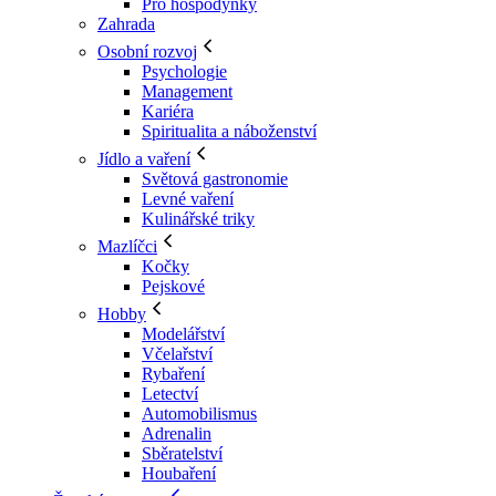
Pro hospodyňky
Zahrada
Osobní rozvoj
Psychologie
Management
Kariéra
Spiritualita a náboženství
Jídlo a vaření
Světová gastronomie
Levné vaření
Kulinářské triky
Mazlíčci
Kočky
Pejskové
Hobby
Modelářství
Včelařství
Rybaření
Letectví
Automobilismus
Adrenalin
Sběratelství
Houbaření