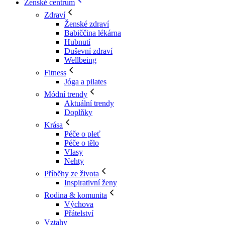
Ženské centrum
Zdraví
Ženské zdraví
Babiččina lékárna
Hubnutí
Duševní zdraví
Wellbeing
Fitness
Jóga a pilates
Módní trendy
Aktuální trendy
Doplňky
Krása
Péče o pleť
Péče o tělo
Vlasy
Nehty
Příběhy ze života
Inspirativní ženy
Rodina & komunita
Výchova
Přátelství
Vztahy