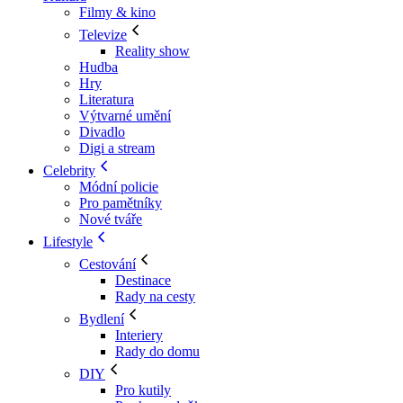
Filmy & kino
Televize
Reality show
Hudba
Hry
Literatura
Výtvarné umění
Divadlo
Digi a stream
Celebrity
Módní policie
Pro pamětníky
Nové tváře
Lifestyle
Cestování
Destinace
Rady na cesty
Bydlení
Interiery
Rady do domu
DIY
Pro kutily