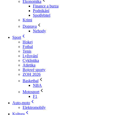
Ekonomika
Finance a burza
Podnikání
Spotřebitel
Krimi
Doprava
Nehody
Sport
Hokej
Fotbal
Tenis
Lyžování
Cyklistika
Atletika
Bojové sporty
ZOH 2026
Basketbal
NBA
Motosport
F1
Auto-moto
Elektromobily
Kultura