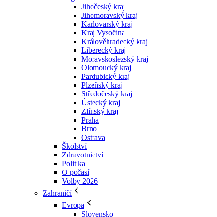
Jihočeský kraj
Jihomoravský kraj
Karlovarský kraj
Kraj Vysočina
Králověhradecký kraj
Liberecký kraj
Moravskoslezský kraj
Olomoucký kraj
Pardubický kraj
Plzeňský kraj
Středočeský kraj
Ústecký kraj
Zlínský kraj
Praha
Brno
Ostrava
Školství
Zdravotnictví
Politika
O počasí
Volby 2026
Zahraničí
Evropa
Slovensko