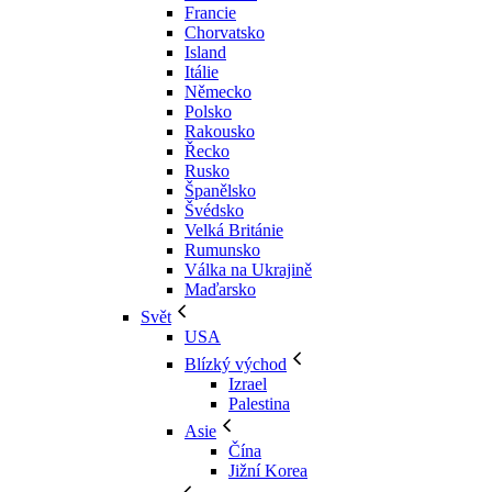
Francie
Chorvatsko
Island
Itálie
Německo
Polsko
Rakousko
Řecko
Rusko
Španělsko
Švédsko
Velká Británie
Rumunsko
Válka na Ukrajině
Maďarsko
Svět
USA
Blízký východ
Izrael
Palestina
Asie
Čína
Jižní Korea