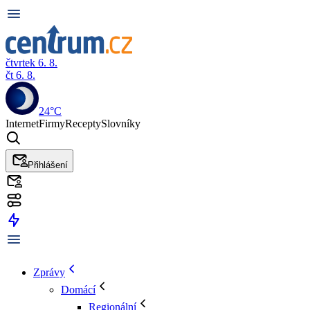
čtvrtek 6. 8.
čt 6. 8.
24°C
Internet
Firmy
Recepty
Slovníky
Přihlášení
Zprávy
Domácí
Regionální