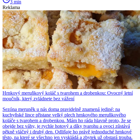
3 min
Reklama
Hrnkový meruňkový koláč s tvarohem a drobenkou: Ovocný letní
moučník, který zvládnete bez vážení
Sezóna meruněk u nás doma pravidelně znamená jediné: na
kuchyňské lince přistane velký plech hrnkového meruňkového
koláče s tvarohem a drobenkou. Mám ho ráda hlavně proto, že se
obejde bez váhy, je rychle hotový a díky tvarohu a ovoci zůstává
pěkně vláčný i druhý den. Odlišuje ho právě jednoduché hrnkové
těsto, na které se všechno jen vyskládá a zbytek už obstará trouba.