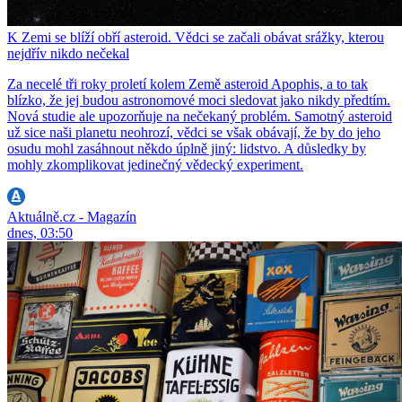
K Zemi se blíží obří asteroid. Vědci se začali obávat srážky, kterou
nejdřív nikdo nečekal
Za necelé tři roky proletí kolem Země asteroid Apophis, a to tak
blízko, že jej budou astronomové moci sledovat jako nikdy předtím.
Nová studie ale upozorňuje na nečekaný problém. Samotný asteroid
už sice naši planetu neohrozí, vědci se však obávají, že by do jeho
osudu mohl zasáhnout někdo úplně jiný: lidstvo. A důsledky by
mohly zkomplikovat jedinečný vědecký experiment.
Aktuálně.cz - Magazín
dnes, 03:50