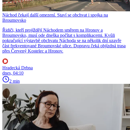
Náchod čekají další omezení. Staví se obchvat i spojka na
Broumovsko
Řidiči, kteří projíždějí Náchodem směrem na Hronov a
Broumovsko, musí ode dneška počítat s komplikacemi. Kvůli
pokračující výstavbě obchvatu Náchoda se na několik dní uzavře
část frekventované Broumovské ulice. Dopravu čeká objízdná trasa
přes Červený Kostelec a Hronov.
Hradecká Drbna
dnes, 04:10
2 min