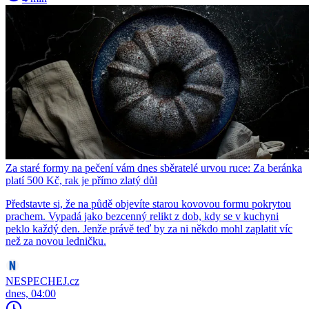
Za staré formy na pečení vám dnes sběratelé urvou ruce: Za beránka
platí 500 Kč, rak je přímo zlatý důl
Představte si, že na půdě objevíte starou kovovou formu pokrytou
prachem. Vypadá jako bezcenný relikt z dob, kdy se v kuchyni
peklo každý den. Jenže právě teď by za ni někdo mohl zaplatit víc
než za novou ledničku.
NESPECHEJ.cz
dnes, 04:00