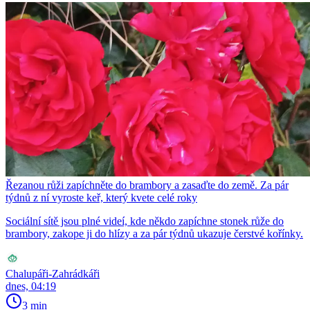
Řezanou růži zapíchněte do brambory a zasaďte do země. Za pár
týdnů z ní vyroste keř, který kvete celé roky
Sociální sítě jsou plné videí, kde někdo zapíchne stonek růže do
brambory, zakope ji do hlízy a za pár týdnů ukazuje čerstvé kořínky.
Chalupáři-Zahrádkáři
dnes, 04:19
3 min