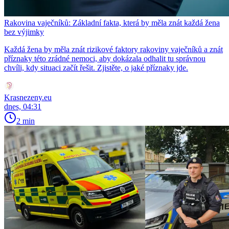
Rakovina vaječníků: Základní fakta, která by měla znát každá žena
bez výjimky
Každá žena by měla znát rizikové faktory rakoviny vaječníků a znát
příznaky této zrádné nemoci, aby dokázala odhalit tu správnou
chvíli, kdy situaci začít řešit. Zjistěte, o jaké příznaky jde.
Krasnezeny.eu
dnes, 04:31
2 min