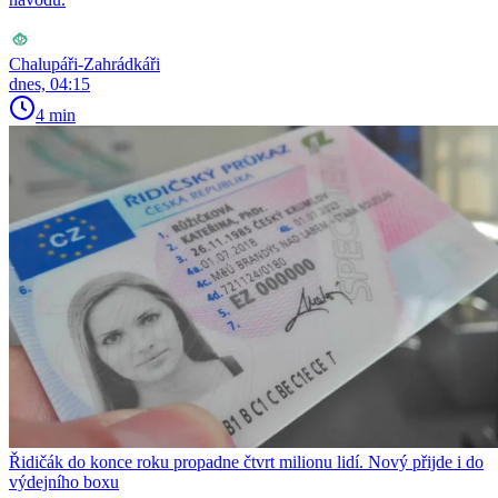
Chalupáři-Zahrádkáři
dnes, 04:15
4 min
Řidičák do konce roku propadne čtvrt milionu lidí. Nový přijde i do
výdejního boxu