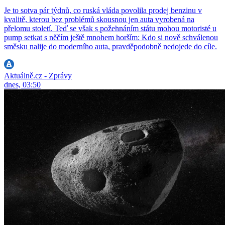
Je to sotva pár týdnů, co ruská vláda povolila prodej benzinu v
kvalitě, kterou bez problémů skousnou jen auta vyrobená na
přelomu století. Teď se však s požehnáním státu mohou motoristé u
pump setkat s něčím ještě mnohem horším: Kdo si nově schválenou
směsku nalije do moderního auta, pravděpodobně nedojede do cíle.
Aktuálně.cz - Zprávy
dnes, 03:50