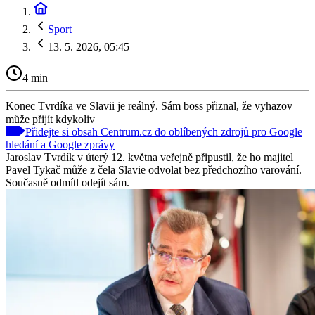
Sport
13. 5. 2026, 05:45
4 min
Konec Tvrdíka ve Slavii je reálný. Sám boss přiznal, že vyhazov
může přijít kdykoliv
Přidejte si obsah Centrum.cz do oblíbených zdrojů pro Google
hledání a Google zprávy
Jaroslav Tvrdík v úterý 12. května veřejně připustil, že ho majitel
Pavel Tykač může z čela Slavie odvolat bez předchozího varování.
Současně odmítl odejít sám.