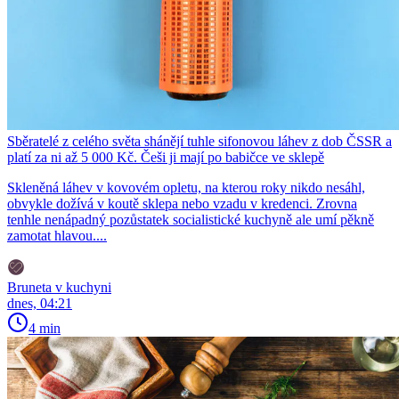
Sběratelé z celého světa shánějí tuhle sifonovou láhev z dob ČSSR a
platí za ni až 5 000 Kč. Češi ji mají po babičce ve sklepě
Skleněná láhev v kovovém opletu, na kterou roky nikdo nesáhl,
obvykle dožívá v koutě sklepa nebo vzadu v kredenci. Zrovna
tenhle nenápadný pozůstatek socialistické kuchyně ale umí pěkně
zamotat hlavou....
Bruneta v kuchyni
dnes, 04:21
4 min