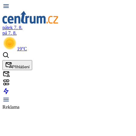
pátek 7. 8.
pá 7. 8.
19°C
Přihlášení
Reklama