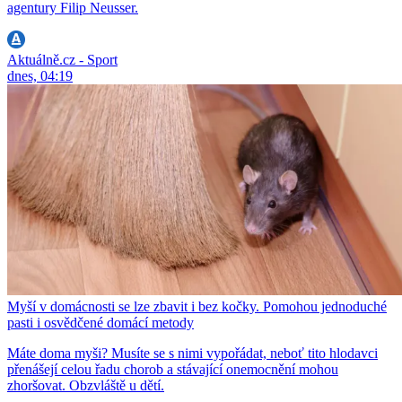
agentury Filip Neusser.
Aktuálně.cz - Sport
dnes, 04:19
Myší v domácnosti se lze zbavit i bez kočky. Pomohou jednoduché
pasti i osvědčené domácí metody
Máte doma myši? Musíte se s nimi vypořádat, neboť tito hlodavci
přenášejí celou řadu chorob a stávající onemocnění mohou
zhoršovat. Obzvláště u dětí.