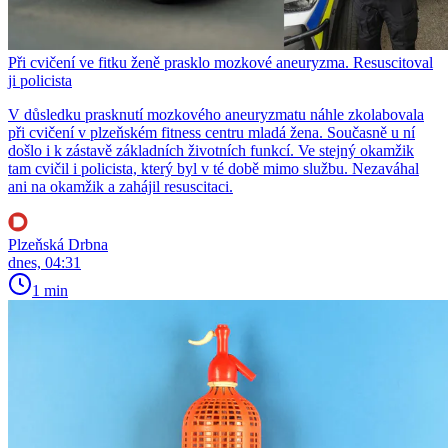
Při cvičení ve fitku ženě prasklo mozkové aneuryzma. Resuscitoval
ji policista
V důsledku prasknutí mozkového aneuryzmatu náhle zkolabovala
při cvičení v plzeňském fitness centru mladá žena. Současně u ní
došlo i k zástavě základních životních funkcí. Ve stejný okamžik
tam cvičil i policista, který byl v té době mimo službu. Nezaváhal
ani na okamžik a zahájil resuscitaci.
Plzeňská Drbna
dnes, 04:31
1 min