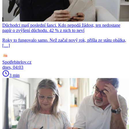
Důchodci mají poslední šanci. Kdo nepodá žádost, ten nedostane
papír o zvýšení důchodu. 42 % z nich to neví
Roky to fungovalo samo. Než začal nový rok, přišla ze státu obálka,
[…]
Spotřebitelov.cz
dnes, 04:03
3 min