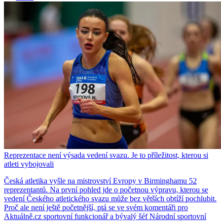
Reprezentace není výsada vedení svazu. Je to příležitost, kterou si
atleti vybojovali
Česká atletika vyšle na mistrovství Evropy v Birminghamu 52
reprezentantů. Na první pohled jde o početnou výpravu, kterou se
vedení Českého atletického svazu může bez větších obtíží pochlubit.
Proč ale není ještě početnější, ptá se ve svém komentáři pro
Aktuálně.cz sportovní funkcionář a bývalý šéf Národní sportovní