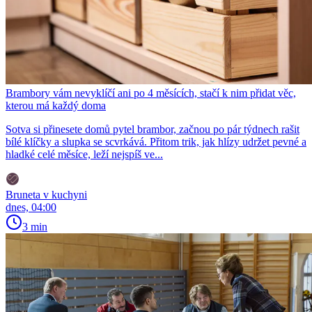
Brambory vám nevyklíčí ani po 4 měsících, stačí k nim přidat věc,
kterou má každý doma
Sotva si přinesete domů pytel brambor, začnou po pár týdnech rašit
bílé klíčky a slupka se scvrkává. Přitom trik, jak hlízy udržet pevné a
hladké celé měsíce, leží nejspíš ve...
Bruneta v kuchyni
dnes, 04:00
3 min