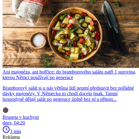
Ani majonéza, ani hořčice: do bramborového salátu patří 1 surovina,
kterou Němci používají po generace
Bramborový salát si u nás většina lidí neumí představit bez pořádné
dávky majonézy. V Německu to chodí docela jinak. Tamní
hospodyně dělají salát po generace úplně bez ní a přitom...
Bruneta v kuchyni
dnes, 04:20
3 min
Reklama