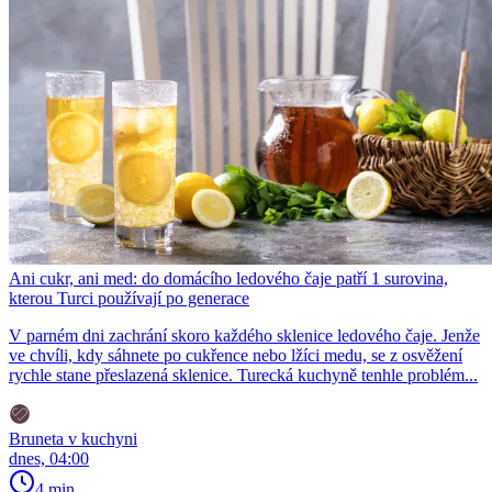
Ani cukr, ani med: do domácího ledového čaje patří 1 surovina,
kterou Turci používají po generace
V parném dni zachrání skoro každého sklenice ledového čaje. Jenže
ve chvíli, kdy sáhnete po cukřence nebo lžíci medu, se z osvěžení
rychle stane přeslazená sklenice. Turecká kuchyně tenhle problém...
Bruneta v kuchyni
dnes, 04:00
4 min