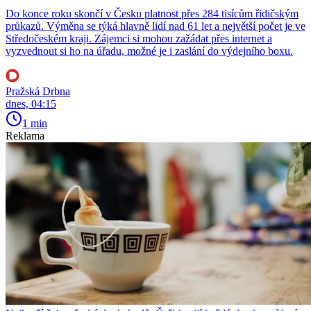
Do konce roku skončí v Česku platnost přes 284 tisícům řidičským
průkazů. Výměna se týká hlavně lidí nad 61 let a největší počet je ve
Středočeském kraji. Zájemci si mohou zažádat přes internet a
vyzvednout si ho na úřadu, možné je i zaslání do výdejního boxu.
Pražská Drbna
dnes, 04:15
1 min
Reklama