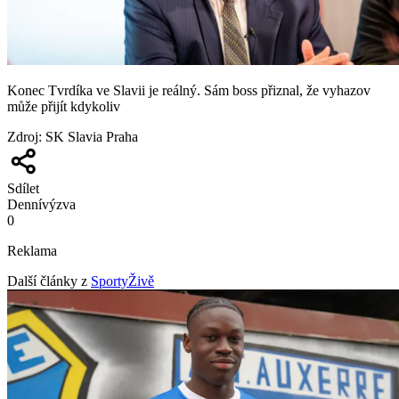
Konec Tvrdíka ve Slavii je reálný. Sám boss přiznal, že vyhazov
může přijít kdykoliv
Zdroj
:
SK Slavia Praha
Sdílet
Denní
výzva
0
Reklama
Další články z
SportyŽivě