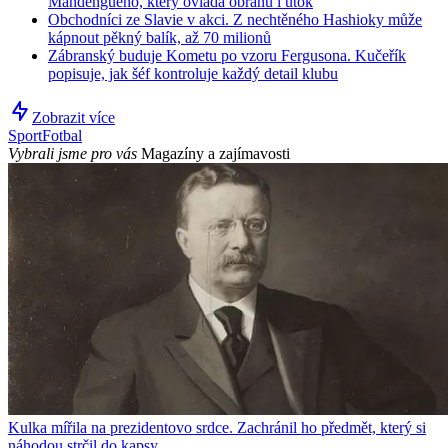
Mandengueho, který ovládá obranu i útok
Obchodníci ze Slavie v akci. Z nechtěného Hashioky může
kápnout pěkný balík, až 70 milionů
Zábranský buduje Kometu po vzoru Fergusona. Kučeřík
popisuje, jak šéf kontroluje každý detail klubu
Zobrazit více
Sport
Fotbal
Vybrali jsme pro vás
Magazíny a zajímavosti
Kulka mířila na prezidentovo srdce. Zachránil ho předmět, který si
náhodou strčil do kapsy