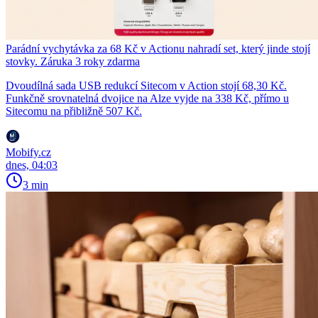
Parádní vychytávka za 68 Kč v Actionu nahradí set, který jinde stojí
stovky. Záruka 3 roky zdarma
Dvoudílná sada USB redukcí Sitecom v Action stojí 68,30 Kč.
Funkčně srovnatelná dvojice na Alze vyjde na 338 Kč, přímo u
Sitecomu na přibližně 507 Kč.
Mobify.cz
dnes, 04:03
3 min