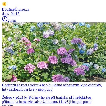
BydlímeÚtulně.cz
dnes, 04:17
2 min
Hortenzii nestačí zalévat a hnojit. Pokud nenastavíte kyselost půdy,
listy zežloutnou a květy nepřijdou
Železo v půdě je. Kořeny ho ale při špatném pH nedokážou
přijmout, a hortenzie začne žloutnout, i když ji hnojíte podle
návodu.