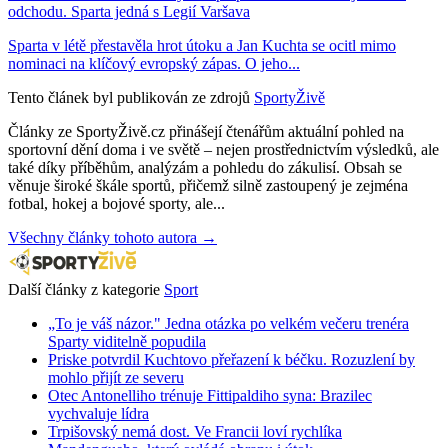
odchodu. Sparta jedná s Legií Varšava
Sparta v létě přestavěla hrot útoku a Jan Kuchta se ocitl mimo
nominaci na klíčový evropský zápas. O jeho...
Tento článek byl publikován ze zdrojů
SportyŽivě
Články ze SportyŽivě.cz přinášejí čtenářům aktuální pohled na
sportovní dění doma i ve světě – nejen prostřednictvím výsledků, ale
také díky příběhům, analýzám a pohledu do zákulisí. Obsah se
věnuje široké škále sportů, přičemž silně zastoupený je zejména
fotbal, hokej a bojové sporty, ale...
Všechny články tohoto autora →
Další články z kategorie
Sport
„To je váš názor." Jedna otázka po velkém večeru trenéra
Sparty viditelně popudila
Priske potvrdil Kuchtovo přeřazení k béčku. Rozuzlení by
mohlo přijít ze severu
Otec Antonelliho trénuje Fittipaldiho syna: Brazilec
vychvaluje lídra
Trpišovský nemá dost. Ve Francii loví rychlíka