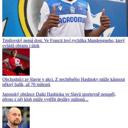
Trpišovský nemá dost. Ve Francii loví rychlíka Mandengueho, který
ovládá obranu i útok
Obchodníci ze Slavie v akci. Z nechtěného Hashioky může kápnout
pěkný balík, až 70 milionů
Japonský obránce Daiki Hashioka ve Slavii sportovně neuspěl,
přesto z něj klub může vytěžit desítky milionů...