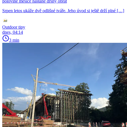
polovině měsíce nastane drsný obrat
Srpen letos ukáže dvě odlišné tváře. Jeho úvod si ještě drží plné […]
Outdoor tipy
dnes, 04:14
3 min