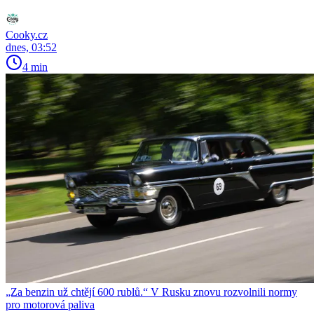
Cooky.cz
dnes, 03:52
4 min
„Za benzin už chtějí 600 rublů.“ V Rusku znovu rozvolnili normy
pro motorová paliva