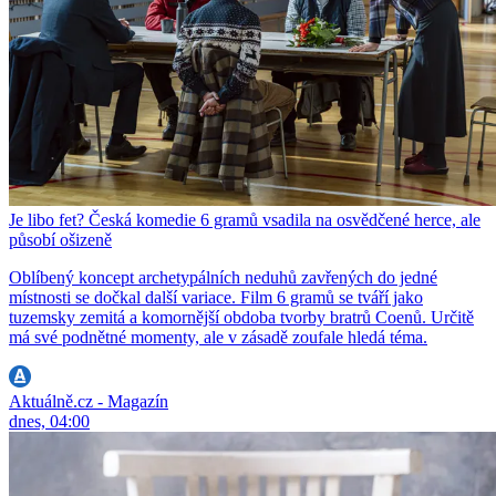
Je libo fet? Česká komedie 6 gramů vsadila na osvědčené herce, ale
působí ošizeně
Oblíbený koncept archetypálních neduhů zavřených do jedné
místnosti se dočkal další variace. Film 6 gramů se tváří jako
tuzemsky zemitá a komornější obdoba tvorby bratrů Coenů. Určitě
má své podnětné momenty, ale v zásadě zoufale hledá téma.
Aktuálně.cz - Magazín
dnes, 04:00