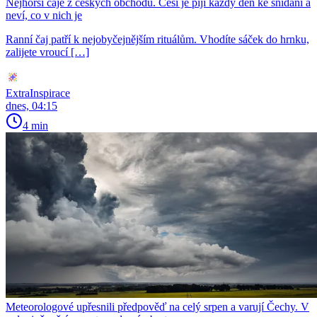
Nejhorší čaje z českých obchodů. Češi je pijí každý den ke snídaní a
neví, co v nich je
Ranní čaj patří k nejobyčejnějším rituálům. Vhodíte sáček do hrnku,
zalijete vroucí […]
ExtraInspirace
dnes, 04:15
4 min
Meteorologové upřesnili předpověď na celý srpen a varují Čechy. V