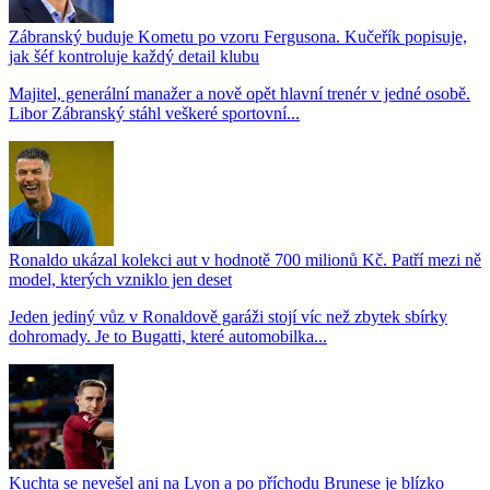
Zábranský buduje Kometu po vzoru Fergusona. Kučeřík popisuje,
jak šéf kontroluje každý detail klubu
Majitel, generální manažer a nově opět hlavní trenér v jedné osobě.
Libor Zábranský stáhl veškeré sportovní...
Ronaldo ukázal kolekci aut v hodnotě 700 milionů Kč. Patří mezi ně
model, kterých vzniklo jen deset
Jeden jediný vůz v Ronaldově garáži stojí víc než zbytek sbírky
dohromady. Je to Bugatti, které automobilka...
Kuchta se nevešel ani na Lyon a po příchodu Brunese je blízko