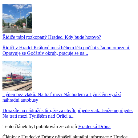
Řidiče trápí rozkopaný Hradec. Kdy bude hotovo?
Řidiči v Hradci Králové musí během léta počítat s řadou omezení.
Opravuje se Gočárův okruh, pracuje se na...
Týden bez vlaků. Na trať mezi Náchodem a Týništěm vyráží
náhradní autobusy
Dorazíte na nádraží s tím, že za chvíli přijede vlak. Jenže nepřijede.
Na trati mezi Týništěm nad Orlicí a...
Tento článek byl publikován ze zdrojů
Hradecká Drbna
Články z Hradecké Drbny přinášejí aktuální informace z Hradce