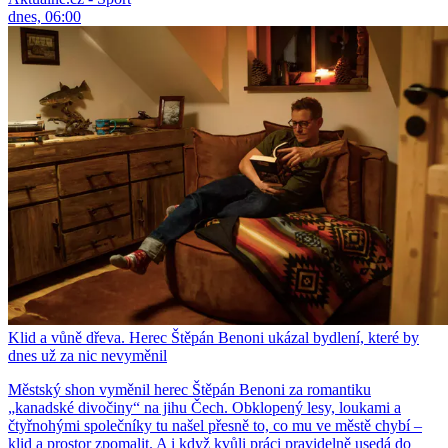
dnes, 06:00
Klid a vůně dřeva. Herec Štěpán Benoni ukázal bydlení, které by
dnes už za nic nevyměnil
Městský shon vyměnil herec Štěpán Benoni za romantiku
„kanadské divočiny“ na jihu Čech. Obklopený lesy, loukami a
čtyřnohými společníky tu našel přesně to, co mu ve městě chybí –
klid a prostor zpomalit. A i když kvůli práci pravidelně usedá do