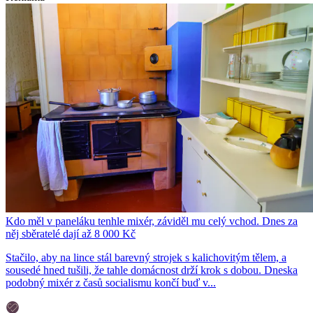
Kdo měl v paneláku tenhle mixér, záviděl mu celý vchod. Dnes za
něj sběratelé dají až 8 000 Kč
Stačilo, aby na lince stál barevný strojek s kalichovitým tělem, a
sousedé hned tušili, že tahle domácnost drží krok s dobou. Dneska
podobný mixér z časů socialismu končí buď v...