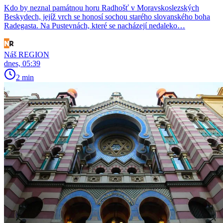
Kdo by neznal památnou horu Radhošť v Moravskoslezských
Beskydech, jejíž vrch se honosí sochou starého slovanského boha
Radegasta. Na Pustevnách, které se nacházejí nedaleko…
Náš REGION
dnes, 05:39
2 min