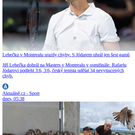
Lehečku v Montrealu srazily chyby. S Jódarem uhrál jen šest gamů
Jiří Lehečka dohrál na Masters v Montrealu v osmifinále. Rafaelu
Jódarovi podlehl 3:6, 3:6, český tenista udělal 34 nevynucených
chyb.
Aktuálně.cz - Sport
dnes, 05:38