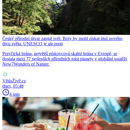
Český přírodní útvar zaujal svět. Brzy by mohl získat titul nového
divu světa. UNESCO je ale proti
Pravčická brána, největší pískovcová skalní brána v Evropě, se
dostala mezi 77 nejlepších přírodních míst planety v globální soutěži
New7Wonders of Nature.
VědaŽivě.cz
dnes, 05:48
4 min