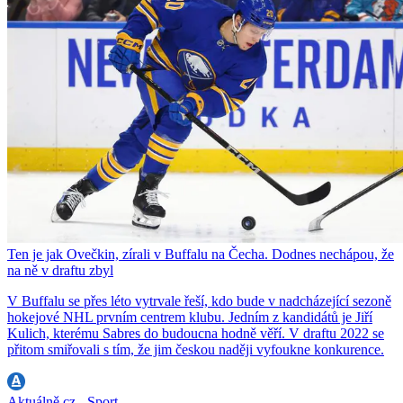
Ten je jak Ovečkin, zírali v Buffalu na Čecha. Dodnes nechápou, že
na ně v draftu zbyl
V Buffalu se přes léto vytrvale řeší, kdo bude v nadcházející sezoně
hokejové NHL prvním centrem klubu. Jedním z kandidátů je Jiří
Kulich, kterému Sabres do budoucna hodně věří. V draftu 2022 se
přitom smiřovali s tím, že jim českou naději vyfoukne konkurence.
Aktuálně.cz - Sport