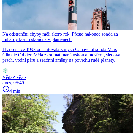
Na odstranění chyby měli skoro rok. Přesto nakonec sonda za
miliardy korun skončila v plamenech
11. prosince 1998 odstartovala z mysu Canaveral sonda Mars
Climate Orbiter. Měla zkoumat marťanskou atmosféru, sledovat
prach, vodní páru a sezónní změny na povrchu rudé planety.
VědaŽivě.cz
dnes, 05:49
4 min