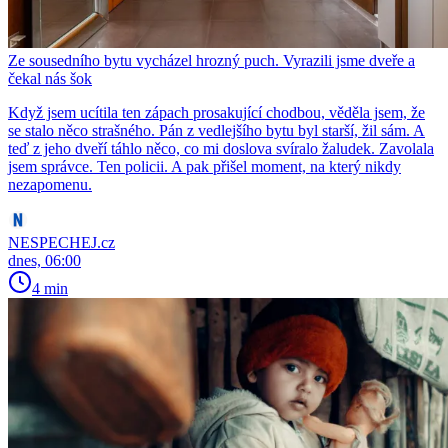
Ze sousedního bytu vycházel hrozný puch. Vyrazili jsme dveře a
čekal nás šok
Když jsem ucítila ten zápach prosakující chodbou, věděla jsem, že
se stalo něco strašného. Pán z vedlejšího bytu byl starší, žil sám. A
teď z jeho dveří táhlo něco, co mi doslova svíralo žaludek. Zavolala
jsem správce. Ten policii. A pak přišel moment, na který nikdy
nezapomenu.
NESPECHEJ.cz
dnes, 06:00
4 min