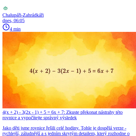
Chalupáři-Zahrádkáři
dnes, 06:05
4 min
4(x + 2) - 3(2x - 1) + 5 = 6x + 7: Zkuste překonat nástrahy této
rovnice a vypočítejte správný výsledek
Jako děti jsme rovnice řešili celé hodiny. Tohle je dospělá verze -
rychlejší, záludnější a s jedním skrytým detailem, který rozhodne o