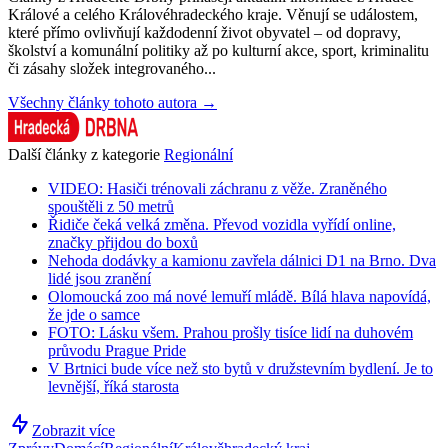
Králové a celého Královéhradeckého kraje. Věnují se událostem,
které přímo ovlivňují každodenní život obyvatel – od dopravy,
školství a komunální politiky až po kulturní akce, sport, kriminalitu
či zásahy složek integrovaného...
Všechny články tohoto autora →
Další články z kategorie
Regionální
VIDEO: Hasiči trénovali záchranu z věže. Zraněného
spouštěli z 50 metrů
Řidiče čeká velká změna. Převod vozidla vyřídí online,
značky přijdou do boxů
Nehoda dodávky a kamionu zavřela dálnici D1 na Brno. Dva
lidé jsou zranění
Olomoucká zoo má nové lemuří mládě. Bílá hlava napovídá,
že jde o samce
FOTO: Lásku všem. Prahou prošly tisíce lidí na duhovém
průvodu Prague Pride
V Brtnici bude více než sto bytů v družstevním bydlení. Je to
levnější, říká starosta
Zobrazit více