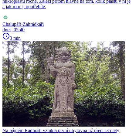
mikroplastů ročně. Záleží přitom hlavně na tom, kolik plastu v ní je
a jak moc ji opotřebíte.
Chalupáři-Zahrádkáři
dnes, 05:40
3 min
Na bájném Radhošti vznikla první ubytovna už před 135 lety