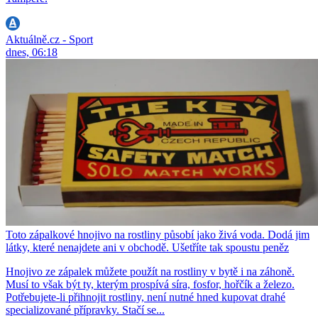
Aktuálně.cz - Sport
dnes, 06:18
Toto zápalkové hnojivo na rostliny působí jako živá voda. Dodá jim
látky, které nenajdete ani v obchodě. Ušetříte tak spoustu peněz
Hnojivo ze zápalek můžete použít na rostliny v bytě i na záhoně.
Musí to však být ty, kterým prospívá síra, fosfor, hořčík a železo.
Potřebujete-li přihnojit rostliny, není nutné hned kupovat drahé
specializované přípravky. Stačí se...