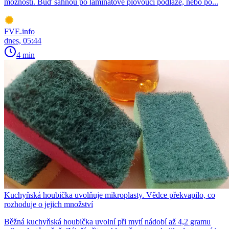
možností. Buď sáhnou po laminátové plovoucí podlaze, nebo po...
FVE.info
dnes, 05:44
4 min
Kuchyňská houbička uvolňuje mikroplasty. Vědce překvapilo, co
rozhoduje o jejich množství
Běžná kuchyňská houbička uvolní při mytí nádobí až 4,2 gramu