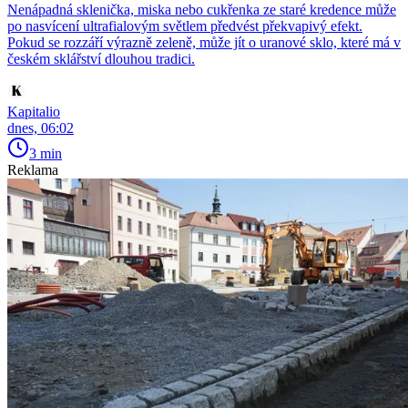
Nenápadná sklenička, miska nebo cukřenka ze staré kredence může
po nasvícení ultrafialovým světlem předvést překvapivý efekt.
Pokud se rozzáří výrazně zeleně, může jít o uranové sklo, které má v
českém sklářství dlouhou tradici.
Kapitalio
dnes, 06:02
3 min
Reklama