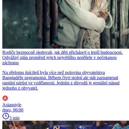
Rodiče bezmocně sledovali, jak děti přicházejí o lepší budoucnost.
Odvážný plán proměnil jejich největšího nepřítele v nečekanou
záchranu
Na přelomu tisíciletí byla více než polovina obyvatelstva
Bangladéše negramotná. Během čtvrt století ale stát zaznamenal
rapidní nárůst ve vzdělanosti. Jedním z důvodů je geniální nápad
jednoho z obyvatel.
Asianstyle
dnes, 06:00
3 min