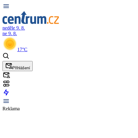
neděle 9. 8.
ne 9. 8.
17°C
Přihlášení
Reklama