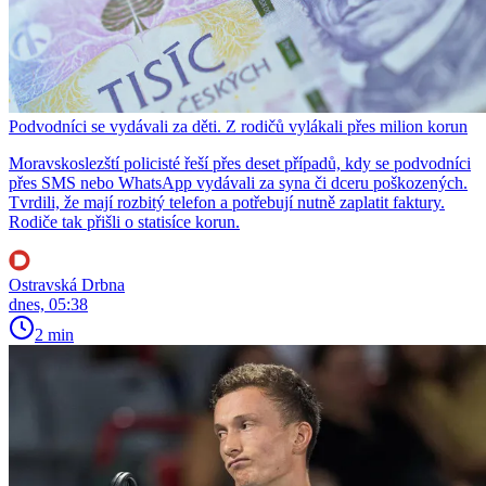
Podvodníci se vydávali za děti. Z rodičů vylákali přes milion korun
Moravskoslezští policisté řeší přes deset případů, kdy se podvodníci
přes SMS nebo WhatsApp vydávali za syna či dceru poškozených.
Tvrdili, že mají rozbitý telefon a potřebují nutně zaplatit faktury.
Rodiče tak přišli o statisíce korun.
Ostravská Drbna
dnes, 05:38
2 min