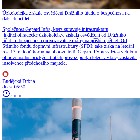
Úzkokolejka získala osvědčení Drážního úřadu o bezpečnosti na
dalších pět let
Společnost Gepard Infra, která spravuje infrastrukturu
jindřichohradecké úzkokolejky, získala osvědčení od Drážního
úřadu o bezpečnosti provozovatele dráhy na příštích pět let. Od
Státního fondu dopravní infrastruktury (SFDI) také získá na letošní
rok 17 milionů korun na obnovu tratí. Gepard Express letos v dubnu
obnovil na historických tratích provoz po 3,5 letech. Vlaky zastavila
insolvence předchozího majitele.
Budějcká Drbna
dnes, 05:50
2 min