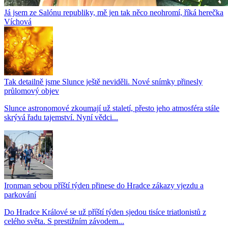
Já jsem ze Salónu republiky, mě jen tak něco neohromí, říká herečka
Víchová
Tak detailně jsme Slunce ještě neviděli. Nové snímky přinesly
průlomový objev
Slunce astronomové zkoumají už staletí, přesto jeho atmosféra stále
skrývá řadu tajemství. Nyní vědci...
Ironman sebou příští týden přinese do Hradce zákazy vjezdu a
parkování
Do Hradce Králové se už příští týden sjedou tisíce triatlonistů z
celého světa. S prestižním závodem...