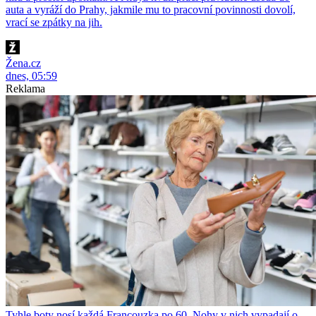
auta a vyráží do Prahy, jakmile mu to pracovní povinnosti dovolí,
vrací se zpátky na jih.
Žena.cz
dnes, 05:59
Reklama
Tyhle boty nosí každá Francouzka po 60. Nohy v nich vypadají o