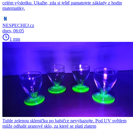
celém výsledku. Ukažte, zda si ještě pamatujete základy z hodin
matematiky.
NESPECHEJ.cz
dnes, 06:05
1 min
Tuhle zelenou skleničku po babičce nevyhazujte. Pod UV světlem
může odhalit uranové sklo, za které se platí zlatem