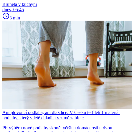
Bruneta v kuchyni
dnes, 05:45
3 min
Ani plovoucí podlaha, ani dlaždice. V Česku teď letí 1 materiál
podlahy, který v létě chladí a v zimě zahřeje
Při výběru nové podlahy skončí většina domácností u dvou