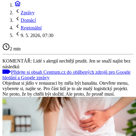
Zprávy
Domácí
Regionální
9. 5. 2026, 07:30
2 min
KOMENTÁŘ: Lidé s alergií nechtějí prudit. Jen se snaží najíst bez
následků
Přidejte si obsah Centrum.cz do oblíbených zdrojů pro Google
hledání a Google zprávy
Objednat si jídlo v restauraci by měla být banalita. Otevřete menu,
vyberete si, najíte se. Pro část lidí je to ale malý logistický projekt.
Ne proto, že by chtěli být složití. Ale proto, že prostě musí.