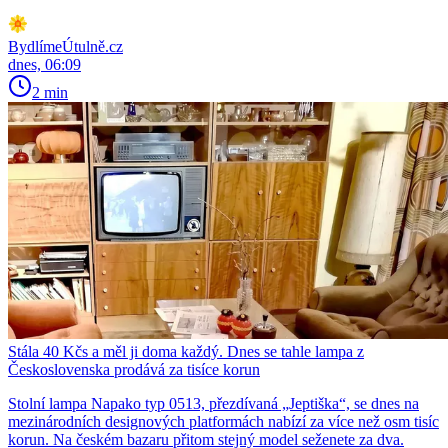
BydlímeÚtulně.cz
dnes, 06:09
2 min
Stála 40 Kčs a měl ji doma každý. Dnes se tahle lampa z
Československa prodává za tisíce korun
Stolní lampa Napako typ 0513, přezdívaná „Jeptiška“, se dnes na
mezinárodních designových platformách nabízí za více než osm tisíc
korun. Na českém bazaru přitom stejný model seženete za dva.