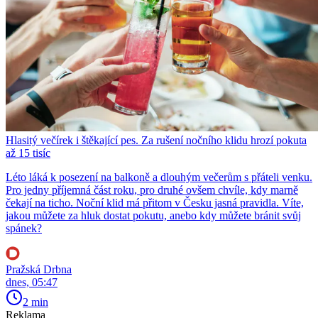
Hlasitý večírek i štěkající pes. Za rušení nočního klidu hrozí pokuta
až 15 tisíc
Léto láká k posezení na balkoně a dlouhým večerům s přáteli venku.
Pro jedny příjemná část roku, pro druhé ovšem chvíle, kdy marně
čekají na ticho. Noční klid má přitom v Česku jasná pravidla. Víte,
jakou můžete za hluk dostat pokutu, anebo kdy můžete bránit svůj
spánek?
Pražská Drbna
dnes, 05:47
2 min
Reklama