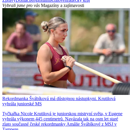
Zprávy
Domácí
Regionální
Králověhradecký kraj
Vybrali jsme pro vás
Magazíny a zajímavosti
Rekordmanka Švábíková má důstojnou nástupkyni. Krutilová
vyhrála juniorské MS
Tyčkařka Nicole Krutilová je juniorskou mistryní světa, v Eugene
vyhrála výkonem 445 centimetrů. Navázala tak na osm let staré
zlato současné české rekordmanky Amálie Švábíkové z MSJ v
Tampere.