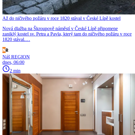
Až do ničivého požáru v roce 1820 stával v České Lípě kostel
Nová dlažba na Škroupově náměstí v České Lípě připomene
zaniklý kostel sv. Petra a Pavla, který tam do ničivého požáru v roce
1820 stával.…
Náš REGION
dnes, 06:00
2 min