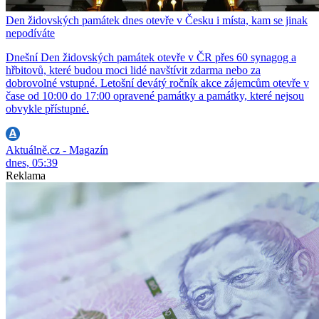
Den židovských památek dnes otevře v Česku i místa, kam se jinak
nepodíváte
Dnešní Den židovských památek otevře v ČR přes 60 synagog a
hřbitovů, které budou moci lidé navštívit zdarma nebo za
dobrovolné vstupné. Letošní devátý ročník akce zájemcům otevře v
čase od 10:00 do 17:00 opravené památky a památky, které nejsou
obvykle přístupné.
Aktuálně.cz - Magazín
dnes, 05:39
Reklama