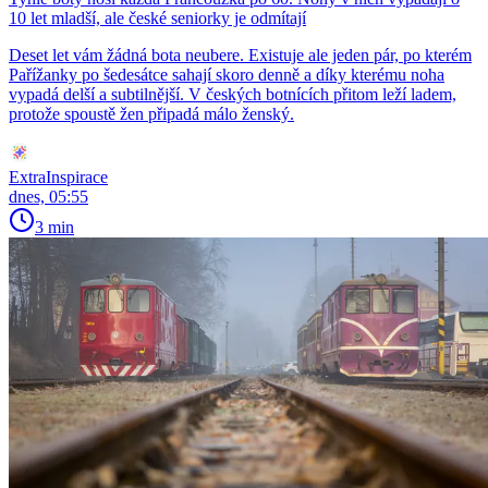
10 let mladší, ale české seniorky je odmítají
Deset let vám žádná bota neubere. Existuje ale jeden pár, po kterém
Pařížanky po šedesátce sahají skoro denně a díky kterému noha
vypadá delší a subtilnější. V českých botnících přitom leží ladem,
protože spoustě žen připadá málo ženský.
ExtraInspirace
dnes, 05:55
3 min