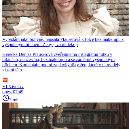
Vypadám jako bohyně, napsala Pfauserová k fotce bez make-upu s
vyšpuleným břichem. Ženy jí za ni děkují
Herečka Denisa Pfauserová zveřejnila na Instagramu fotku v
bikinách, neučesaná, bez make-upu a se záměrně vyšpuleným
břichem. Komentáře pod ní zaplavily díky žen, které v ní uviděly
vlastní tělo.
VIPživot.cz
dnes, 07:49
3 min