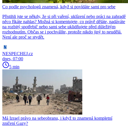
Co podle psychologů znamená, když si povídáte sami pro sebe
Přistihli jste se někdy, že si při vaření, uklízení nebo práci na zahradě
něco říkáte nahlas? Možná si komentujete, co právě děláte, nadáváte
na rozbitý spotřebič nebo sami sebe uklidňujete před důležitým
rozhodnutím. Občas se i pochválíte, protože nikdo jiný to neudělá.
Není ale proč se stydět.
NESPECHEJ.cz
dnes, 07:00
5 min
Má Izrael právo na sebeobranu, i když to znamená kompletní
zničení Gazy?