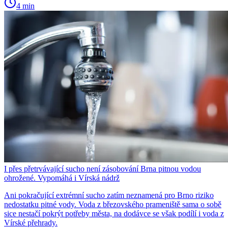
4 min
I přes přetrvávající sucho není zásobování Brna pitnou vodou
ohrožené. Vypomáhá i Vírská nádrž
Ani pokračující extrémní sucho zatím neznamená pro Brno riziko
nedostatku pitné vody. Voda z březovského prameniště sama o sobě
sice nestačí pokrýt potřeby města, na dodávce se však podílí i voda z
Vírské přehrady.