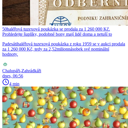
50haléřová tuzexová poukázka se prodala za 1 260 000 Kč.
Prohledejte šuplíky, podobné bony mají lidé doma a netuší to
Padesátihaléřová tuzexová poukázka z roku 1959 se v aukci prodala
za 1 260 000 Kč, tedy za 2,52milionnásobek své nominální
hodnoty.
Chalupáři-Zahrádkáři
dnes, 06:56
4 min