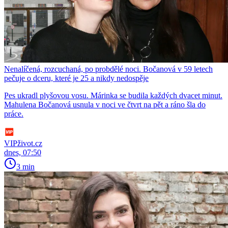
Nenalíčená, rozcuchaná, po probdělé noci. Bočanová v 59 letech
pečuje o dceru, které je 25 a nikdy nedospěje
Pes ukradl plyšovou vosu. Márinka se budila každých dvacet minut.
Mahulena Bočanová usnula v noci ve čtvrt na pět a ráno šla do
práce.
VIPživot.cz
dnes, 07:50
3 min