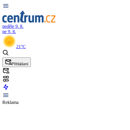
neděle 9. 8.
ne 9. 8.
21°C
Přihlášení
Reklama