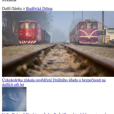
Další články z
Budějcká Drbna
Úzkokolejka získala osvědčení Drážního úřadu o bezpečnosti na
dalších pět let