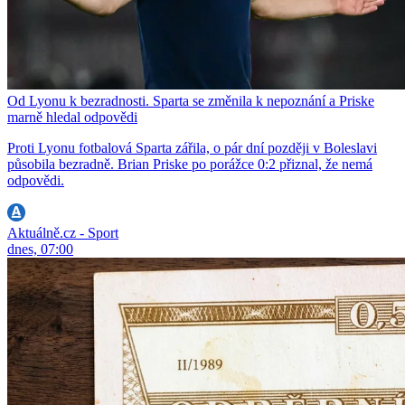
Od Lyonu k bezradnosti. Sparta se změnila k nepoznání a Priske
marně hledal odpovědi
Proti Lyonu fotbalová Sparta zářila, o pár dní později v Boleslavi
působila bezradně. Brian Priske po porážce 0:2 přiznal, že nemá
odpovědi.
Aktuálně.cz - Sport
dnes, 07:00