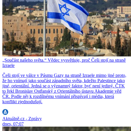
„Součást našeho světa.“ Vědec vysvětluje, proč Češi stojí na straně
Izraele
Češi stojí ve válce v Pásmu Gazy na straně Izraele mimo jiné proto,
že ho vnímají jako součást západního světa, kdežto Palestince jako
jiné, orientální. Jedná se o významný faktor, byť není jediný. ČTK
to řekl Bronislav Ostřanský z Orientálního ústavu Akademie věd
ČR. Podle něj k rozdílnému vnímání přispívají i média, která
konflikt zjednodušují.
Aktuálně.cz - Zprávy
dnes, 07:07