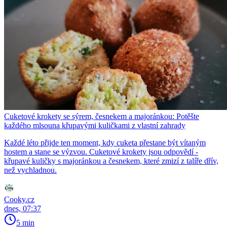
Cuketové krokety se sýrem, česnekem a majoránkou: Potěšte
každého mlsouna křupavými kuličkami z vlastní zahrady
Každé léto přijde ten moment, kdy cuketa přestane být vítaným
hostem a stane se výzvou. Cuketové krokety jsou odpovědí -
křupavé kuličky s majoránkou a česnekem, které zmizí z talíře dřív,
než vychladnou.
Cooky.cz
dnes, 07:37
5 min