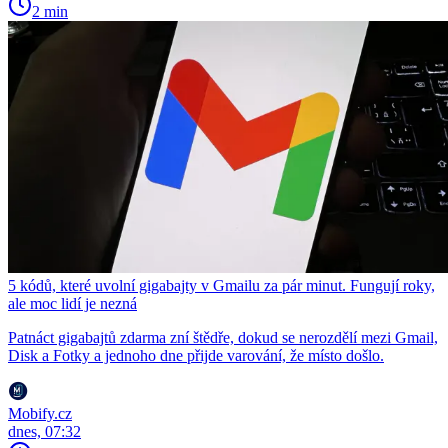
2 min
5 kódů, které uvolní gigabajty v Gmailu za pár minut. Fungují roky,
ale moc lidí je nezná
Patnáct gigabajtů zdarma zní štědře, dokud se nerozdělí mezi Gmail,
Disk a Fotky a jednoho dne přijde varování, že místo došlo.
Mobify.cz
dnes, 07:32