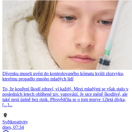
Dívenku museli uvést do kontrolovaného kómatu kvůli zlozvyku,
kterému propadlo mnoho mladých lidí
To, že kouření škodí zdraví, ví každý. Mezi mladými se však stalo v
posledních letech oblíbené tzv. vapování. Je sice méně škodlivé, ale
také není úplně bez rizik. Přesvědčila se o tom teprve 12letá dívka,
[...]...
Světkreativity
dnes, 07:34