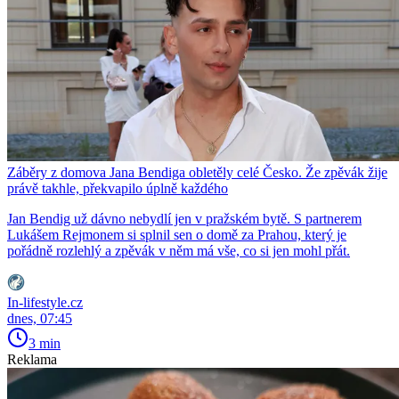
Záběry z domova Jana Bendiga obletěly celé Česko. Že zpěvák žije
právě takhle, překvapilo úplně každého
Jan Bendig už dávno nebydlí jen v pražském bytě. S partnerem
Lukášem Rejmonem si splnil sen o domě za Prahou, který je
pořádně rozlehlý a zpěvák v něm má vše, co si jen mohl přát.
In-lifestyle.cz
dnes, 07:45
3 min
Reklama