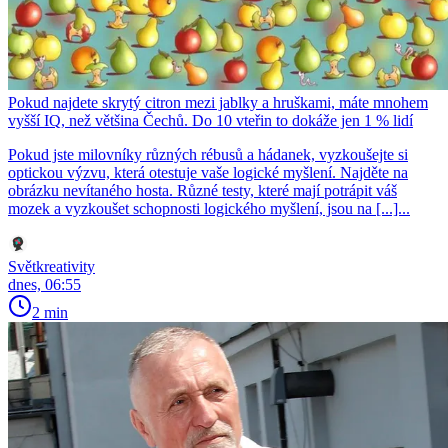
Pokud najdete skrytý citron mezi jablky a hruškami, máte mnohem
vyšší IQ, než většina Čechů. Do 10 vteřin to dokáže jen 1 % lidí
Pokud jste milovníky různých rébusů a hádanek, vyzkoušejte si
optickou výzvu, která otestuje vaše logické myšlení. Najděte na
obrázku nevítaného hosta. Různé testy, které mají potrápit váš
mozek a vyzkoušet schopnosti logického myšlení, jsou na [...]...
Světkreativity
dnes, 06:55
2 min