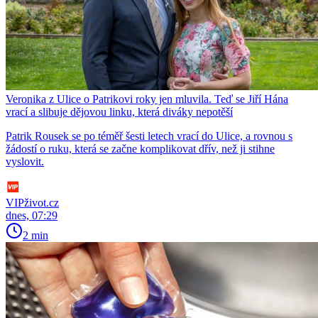
Veronika z Ulice o Patrikovi roky jen mluvila. Teď se Jiří Hána
vrací a slibuje dějovou linku, která diváky nepotěší
Patrik Rousek se po téměř šesti letech vrací do Ulice, a rovnou s
žádostí o ruku, která se začne komplikovat dřív, než ji stihne
vyslovit.
VIPživot.cz
dnes, 07:29
2 min