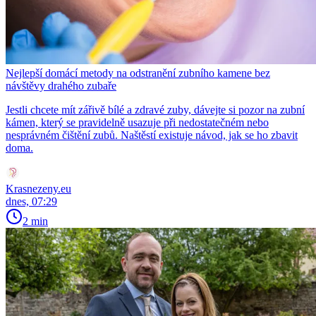
Nejlepší domácí metody na odstranění zubního kamene bez
návštěvy drahého zubaře
Jestli chcete mít zářivě bílé a zdravé zuby, dávejte si pozor na zubní
kámen, který se pravidelně usazuje při nedostatečném nebo
nesprávném čištění zubů. Naštěstí existuje návod, jak se ho zbavit
doma.
Krasnezeny.eu
dnes, 07:29
2 min