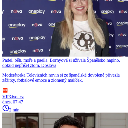
Padel, běh, moře a paella. Borhyová si užívala Španělsko naplno,
dokud nepřišel zlom. Doslova
Moderátorka Televizních novin si ze španělské dovolené přivezla
zážitky, fotbalové emoce a zlomený malíček.
VIPživot.cz
dnes, 07:47
2 min