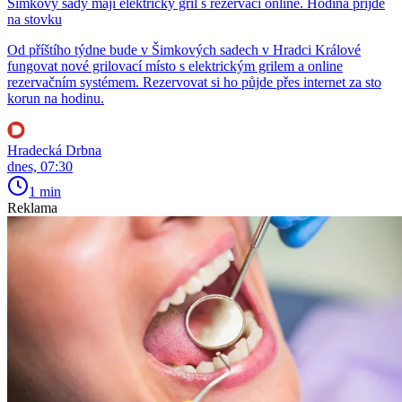
Šimkovy sady mají elektrický gril s rezervací online. Hodina přijde
na stovku
Od příštího týdne bude v Šimkových sadech v Hradci Králové
fungovat nové grilovací místo s elektrickým grilem a online
rezervačním systémem. Rezervovat si ho půjde přes internet za sto
korun na hodinu.
Hradecká Drbna
dnes, 07:30
1 min
Reklama