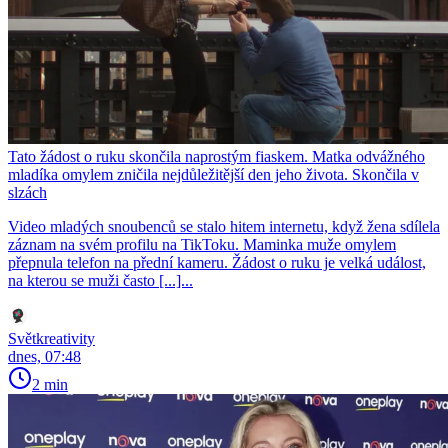
Tato žádost o ruku skončila naprostým fiaskem. Matka odvážného
mladíka omylem zničila nejdůležitější den jeho života. Skončila v
slzách
Video mladých snoubenců se stalo hitem internetu, když žena sdílela
záznam na svém profilu na TikToku. Maminka muže omylem
přepnula telefon na přední kameru. Žádost o ruku je velká událost,
na kterou se muži často [...]...
Světkreativity
dnes, 07:48
2 min