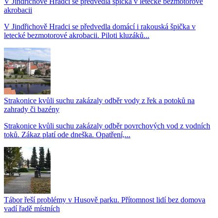
V Jindřichově Hradci se předvedla špička v letecké bezmotorové
akrobacii
V Jindřichově Hradci se předvedla domácí i rakouská špička v
letecké bezmotorové akrobacii. Piloti kluzáků...
Strakonice kvůli suchu zakázaly odběr vody z řek a potoků na
zahrady či bazény
Strakonice kvůli suchu zakázaly odběr povrchových vod z vodních
toků. Zákaz platí ode dneška. Opatření,...
Tábor řeší problémy v Husově parku. Přítomnost lidí bez domova
vadí řadě místních