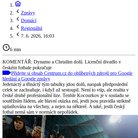
Zprávy
Domácí
Regionální
7. 6. 2026, 16:03
6 min
KOMENTÁŘ: Dynamo a Chrudim dolů. Licenční divadlo v
českém fotbale pokračuje
Přidejte si obsah Centrum.cz do oblíbených zdrojů pro Google
hledání a Google zprávy
Jedenáctý a třináctý tým tabulky jdou dolů, naopak předposlední
celek se zachraňuje, i když už sestoupil. Není to vtip, ale realita v
české druhé profesionální lize. Tenhle Kocourkov je v souladu se
soutěžním řádem, ale hlavní otázka zní, jestli jsou pravidla striktně
uplatňována na všechny, a nejen na některé. A také, jestli český
fotbal nemá sám v normách nepořádek.