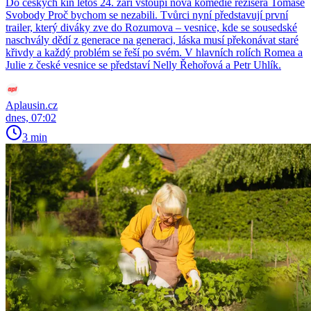
Do českých kin letos 24. září vstoupí nová komedie režiséra Tomáše
Svobody Proč bychom se nezabili. Tvůrci nyní představují první
trailer, který diváky zve do Rozumova – vesnice, kde se sousedské
naschvály dědí z generace na generaci, láska musí překonávat staré
křivdy a každý problém se řeší po svém. V hlavních rolích Romea a
Julie z české vesnice se představí Nelly Řehořová a Petr Uhlík.
Aplausin.cz
dnes, 07:02
3 min