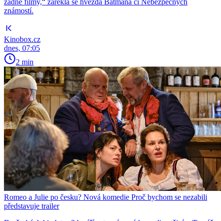
žádné filmy,“ zařekla se hvězda Batmana či Nebezpečných
známostí.
Kinobox.cz
dnes, 07:05
2 min
Romeo a Julie po česku? Nová komedie Proč bychom se nezabili
představuje trailer