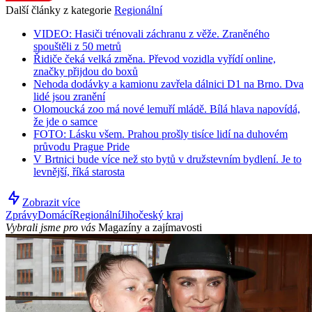
Další články z kategorie
Regionální
VIDEO: Hasiči trénovali záchranu z věže. Zraněného
spouštěli z 50 metrů
Řidiče čeká velká změna. Převod vozidla vyřídí online,
značky přijdou do boxů
Nehoda dodávky a kamionu zavřela dálnici D1 na Brno. Dva
lidé jsou zranění
Olomoucká zoo má nové lemuří mládě. Bílá hlava napovídá,
že jde o samce
FOTO: Lásku všem. Prahou prošly tisíce lidí na duhovém
průvodu Prague Pride
V Brtnici bude více než sto bytů v družstevním bydlení. Je to
levnější, říká starosta
Zobrazit více
Zprávy
Domácí
Regionální
Jihočeský kraj
Vybrali jsme pro vás
Magazíny a zajímavosti