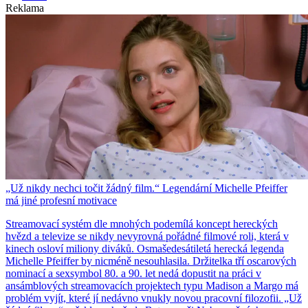
Reklama
„Už nikdy nechci točit žádný film.“ Legendární Michelle Pfeiffer
má jiné profesní motivace
Streamovací systém dle mnohých podemílá koncept hereckých
hvězd a televize se nikdy nevyrovná pořádné filmové roli, která v
kinech osloví miliony diváků. Osmašedesátiletá herecká legenda
Michelle Pfeiffer by nicméně nesouhlasila. Držitelka tří oscarových
nominací a sexsymbol 80. a 90. let nedá dopustit na práci v
ansámblových streamovacích projektech typu Madison a Margo má
problém vyjít, které jí nedávno vnukly novou pracovní filozofii. „Už