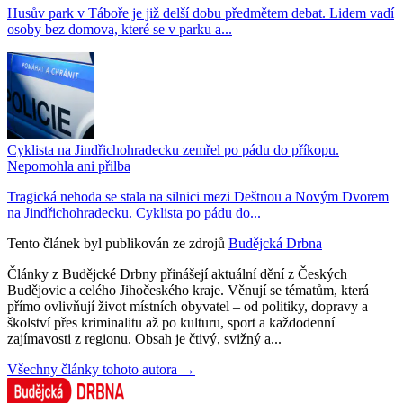
Husův park v Táboře je již delší dobu předmětem debat. Lidem vadí
osoby bez domova, které se v parku a...
Cyklista na Jindřichohradecku zemřel po pádu do příkopu.
Nepomohla ani přilba
Tragická nehoda se stala na silnici mezi Deštnou a Novým Dvorem
na Jindřichohradecku. Cyklista po pádu do...
Tento článek byl publikován ze zdrojů
Budějcká Drbna
Články z Budějcké Drbny přinášejí aktuální dění z Českých
Budějovic a celého Jihočeského kraje. Věnují se tématům, která
přímo ovlivňují život místních obyvatel – od politiky, dopravy a
školství přes kriminalitu až po kulturu, sport a každodenní
zajímavosti z regionu. Obsah je čtivý, svižný a...
Všechny články tohoto autora →