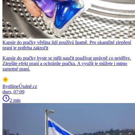
Kapsle do pračky většina lidí používá špatně. Pro okamžité zlepšení
praní je potřeba zakročit
Kapsle do pračky byste se měli naučit používat správně co nejdříve.
Zlepšíte efekt praní a ochráníte pračku. A využít je můžete i mimo
samotné praní.
BydlímeÚtulně.cz
dnes, 07:09
2 min