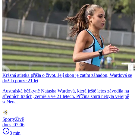
Krásná atletka přišla o život. Její skon je zatím záhadou, Wardová se
dožila pouze 21 let
Australská běžkyně Natasha Wardová, která ještě letos závodila na
středních tratích, zemřela ve 21 letech. Příčina smrti nebyla veřejně
sdělena.
SportyŽivě
dnes, 07:06
3 min