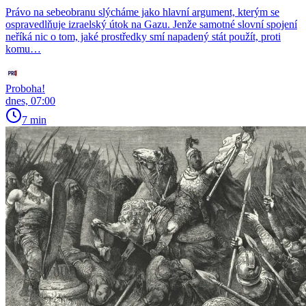
Právo na sebeobranu slýcháme jako hlavní argument, kterým se
ospravedlňuje izraelský útok na Gazu. Jenže samotné slovní spojení
neříká nic o tom, jaké prostředky smí napadený stát použít, proti
komu…
Proboha!
dnes, 07:00
7 min