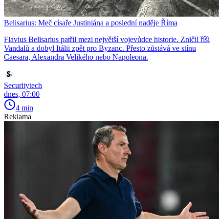
Belisarius: Meč císaře Justiniána a poslední naděje Říma
Flavius Belisarius patřil mezi největší vojevůdce historie. Zničil říši
Vandalů a dobyl Itálii zpět pro Byzanc. Přesto zůstává ve stínu
Caesara, Alexandra Velikého nebo Napoleona.
Securitytech
dnes, 07:00
4 min
Reklama