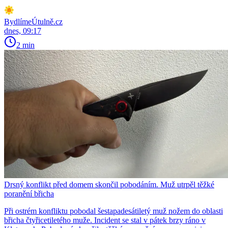
BydlímeÚtulně.cz
dnes, 09:17
2 min
Drsný konflikt před domem skončil pobodáním. Muž utrpěl těžké
poranění břicha
Při ostrém konfliktu pobodal šestapadesátiletý muž nožem do oblasti
břicha čtyřicetiletého muže. Incident se stal v pátek brzy ráno v