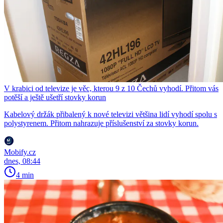
V krabici od televize je věc, kterou 9 z 10 Čechů vyhodí. Přitom vás
potěší a ještě ušetří stovky korun
Kabelový držák přibalený k nové televizi většina lidí vyhodí spolu s
polystyrenem. Přitom nahrazuje příslušenství za stovky korun.
Mobify.cz
dnes, 08:44
4 min