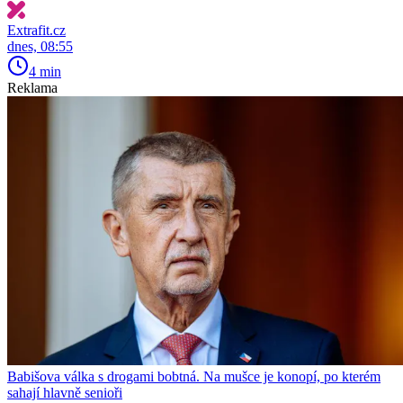
Extrafit.cz
dnes, 08:55
4 min
Reklama
Babišova válka s drogami bobtná. Na mušce je konopí, po kterém
sahají hlavně senioři