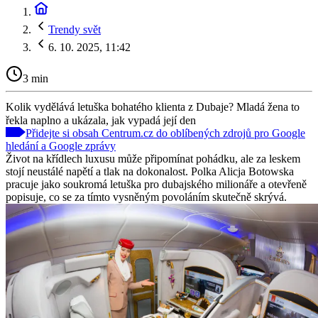
Trendy svět
6. 10. 2025, 11:42
3 min
Kolik vydělává letuška bohatého klienta z Dubaje? Mladá žena to
řekla naplno a ukázala, jak vypadá její den
Přidejte si obsah Centrum.cz do oblíbených zdrojů pro Google
hledání a Google zprávy
Život na křídlech luxusu může připomínat pohádku, ale za leskem
stojí neustálé napětí a tlak na dokonalost. Polka Alicja Botowska
pracuje jako soukromá letuška pro dubajského milionáře a otevřeně
popisuje, co se za tímto vysněným povoláním skutečně skrývá.