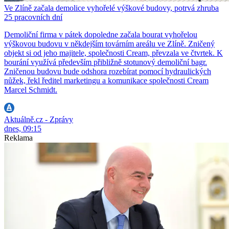
Ve Zlíně začala demolice vyhořelé výškové budovy, potrvá zhruba
25 pracovních dní
Demoliční firma v pátek dopoledne začala bourat vyhořelou
výškovou budovu v někdejším továrním areálu ve Zlíně. Zničený
objekt si od jeho majitele, společnosti Cream, převzala ve čtvrtek. K
bourání využívá především přibližně stotunový demoliční bagr.
Zničenou budovu bude odshora rozebírat pomocí hydraulických
nůžek, řekl ředitel marketingu a komunikace společnosti Cream
Marcel Schmidt.
Aktuálně.cz - Zprávy
dnes, 09:15
Reklama