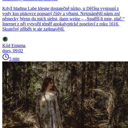
Když hladina Labe klesne dostatečně nízko, u Děčína vystoupí z
vody kus pískovce popsaný čísly a větami. Nejznámější nápis zní
německy Wenn du mich siehst, dann weine – „Spatříš-li mne, plač.“
Internet z něj vytvořil téměř apokalyptické poselství z roku 1616.
Skutečný příběh je ale zajímavější.
Kód Enigma
dnes, 09:02
5 min