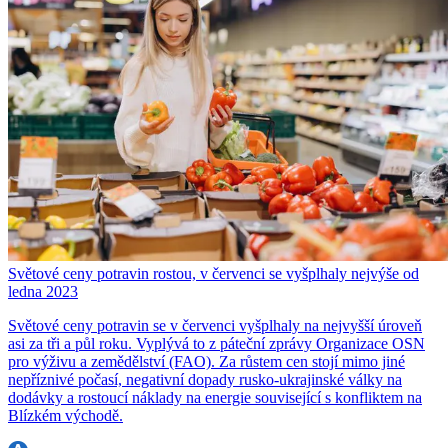
Světové ceny potravin rostou, v červenci se vyšplhaly nejvýše od
ledna 2023
Světové ceny potravin se v červenci vyšplhaly na nejvyšší úroveň
asi za tři a půl roku. Vyplývá to z páteční zprávy Organizace OSN
pro výživu a zemědělství (FAO). Za růstem cen stojí mimo jiné
nepříznivé počasí, negativní dopady rusko-ukrajinské války na
dodávky a rostoucí náklady na energie související s konfliktem na
Blízkém východě.