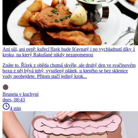
Ani sůl, ani pepř: kuřecí řízek bude šťavnatý i po vychladnutí díky 1
kroku, na který Rakušané nikdy nezapomenou
Znáte to. Řízek z oběda chutná skvěle, ale druhý den ve svačinovém
boxu z něj bývá tuhý, vysušený plátek, u kterého se bez sklenice
vody neobejdete. Přitom stačí jediný krok...
Bruneta v kuchyni
dnes, 08:43
4 min