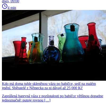
dnes, 09:00
4 min
Kdo má doma tuhle skleněnou vázu po babičce, sedí na malém
jmění. Sběratelé z Německa za ni dávají až 25 000 Kč
Zaprášená barevná váza z pozůstalosti po babičce většinou dopadne
jednoznačně: putuje rovnou […]