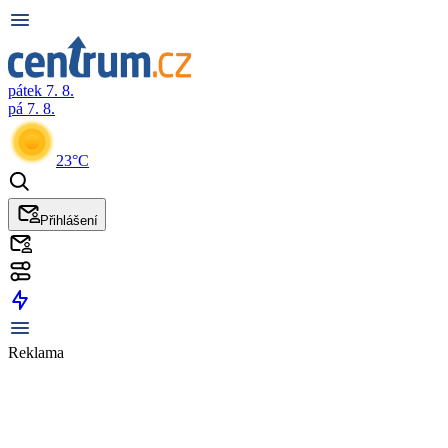
pátek 7. 8.
pá 7. 8.
23°C
Přihlášení
Reklama