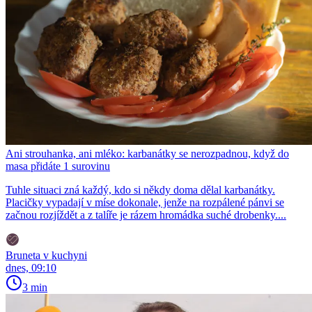
Ani strouhanka, ani mléko: karbanátky se nerozpadnou, když do
masa přidáte 1 surovinu
Tuhle situaci zná každý, kdo si někdy doma dělal karbanátky.
Placičky vypadají v míse dokonale, jenže na rozpálené pánvi se
začnou rozjíždět a z talíře je rázem hromádka suché drobenky....
Bruneta v kuchyni
dnes, 09:10
3 min