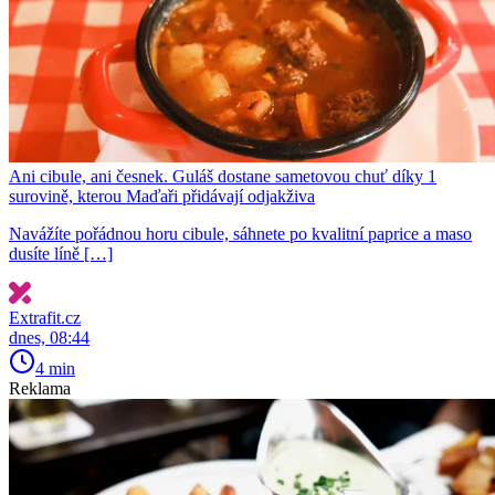
Ani cibule, ani česnek. Guláš dostane sametovou chuť díky 1
surovině, kterou Maďaři přidávají odjakživa
Navážíte pořádnou horu cibule, sáhnete po kvalitní paprice a maso
dusíte líně […]
Extrafit.cz
dnes, 08:44
4 min
Reklama