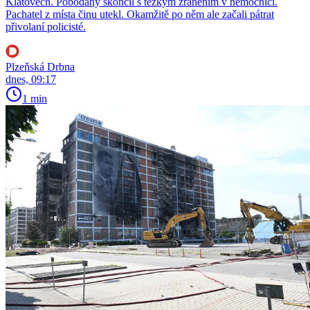
Klatovech. Pobodaný skončil s těžkým zraněním v nemocnici.
Pachatel z místa činu utekl. Okamžitě po něm ale začali pátrat
přivolaní policisté.
Plzeňská Drbna
dnes, 09:17
1 min