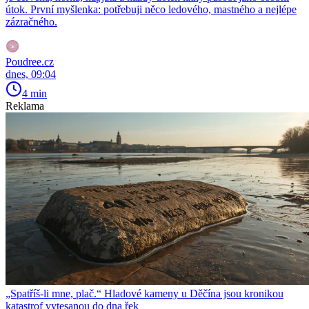
útok. První myšlenka: potřebuji něco ledového, mastného a nejlépe
zázračného.
Poudree.cz
dnes, 09:04
4 min
Reklama
„Spatříš-li mne, plač.“ Hladové kameny u Děčína jsou kronikou
katastrof vytesanou do dna řek