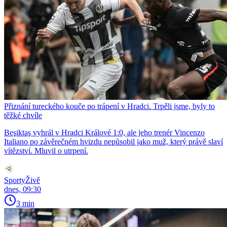
Přiznání tureckého kouče po trápení v Hradci. Trpěli jsme, byly to
těžké chvíle
Beşiktaş vyhrál v Hradci Králové 1:0, ale jeho trenér Vincenzo
Italiano po závěrečném hvizdu nepůsobil jako muž, který právě slaví
vítězství. Mluvil o utrpení.
SportyŽivě
dnes, 09:30
3 min