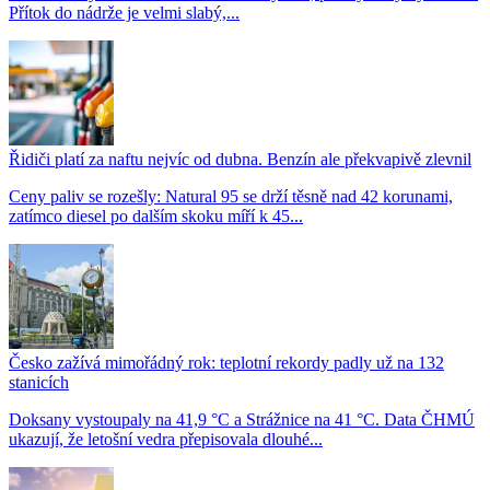
Přítok do nádrže je velmi slabý,...
Řidiči platí za naftu nejvíc od dubna. Benzín ale překvapivě zlevnil
Ceny paliv se rozešly: Natural 95 se drží těsně nad 42 korunami,
zatímco diesel po dalším skoku míří k 45...
Česko zažívá mimořádný rok: teplotní rekordy padly už na 132
stanicích
Doksany vystoupaly na 41,9 °C a Strážnice na 41 °C. Data ČHMÚ
ukazují, že letošní vedra přepisovala dlouhé...