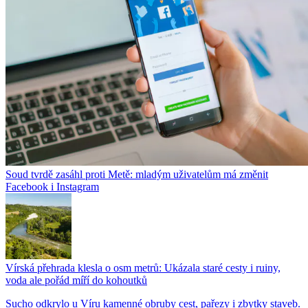
Soud tvrdě zasáhl proti Metě: mladým uživatelům má změnit
Facebook i Instagram
Vírská přehrada klesla o osm metrů: Ukázala staré cesty i ruiny,
voda ale pořád míří do kohoutků
Sucho odkrylo u Víru kamenné obruby cest, pařezy i zbytky staveb.