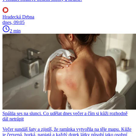
Hradecká Drbna
dnes, 09:05
2 min
Spálila ses na slunci. Co udělat dnes večer a čím si kůži rozhodně
dál netrápit
Večer sundáš šaty a zjistíš, že ramínka vytvořila na těle mapu. Kůže
je červená, horká, napjatá a každý dotek látky působí jako osobní