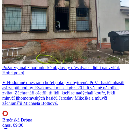
Požár vyhnal z hodonínské ubytovny přes dvacet lidí i pár zvířat.
Hořel pokoj
V Hodoníně dnes ráno hořel pokoj v ubytovně. Požár hasiči uhasili
asi za půl hodiny. Evakuovat museli přes 20 lidí včetně několika
zvířat. Záchranáři ošetřili tři lidi, kteří se nadýchali kouře, řekli
mluvčí jihomoravských hasičů Jaroslav Mikoška a mluvčí
záchranářů Michaela Bothová.
Brněnská Drbna
dnes, 09:00