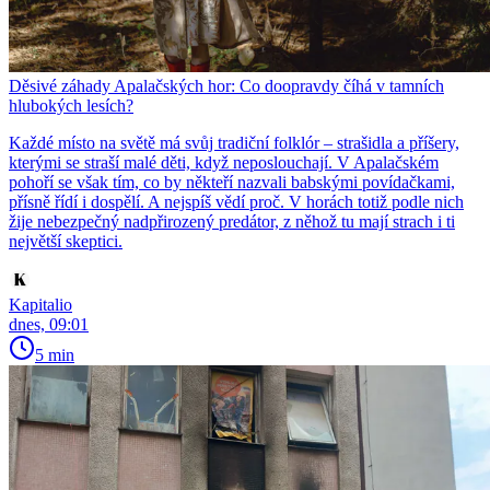
Děsivé záhady Apalačských hor: Co doopravdy číhá v tamních
hlubokých lesích?
Každé místo na světě má svůj tradiční folklór – strašidla a příšery,
kterými se straší malé děti, když neposlouchají. V Apalačském
pohoří se však tím, co by někteří nazvali babskými povídačkami,
přísně řídí i dospělí. A nejspíš vědí proč. V horách totiž podle nich
žije nebezpečný nadpřirozený predátor, z něhož tu mají strach i ti
největší skeptici.
Kapitalio
dnes, 09:01
5 min