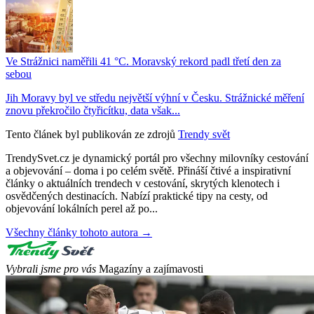
Ve Strážnici naměřili 41 °C. Moravský rekord padl třetí den za
sebou
Jih Moravy byl ve středu největší výhní v Česku. Strážnické měření
znovu překročilo čtyřicítku, data však...
Tento článek byl publikován ze zdrojů
Trendy svět
TrendySvet.cz je dynamický portál pro všechny milovníky cestování
a objevování – doma i po celém světě. Přináší čtivé a inspirativní
články o aktuálních trendech v cestování, skrytých klenotech i
osvědčených destinacích. Nabízí praktické tipy na cesty, od
objevování lokálních perel až po...
Všechny články tohoto autora →
Vybrali jsme pro vás
Magazíny a zajímavosti