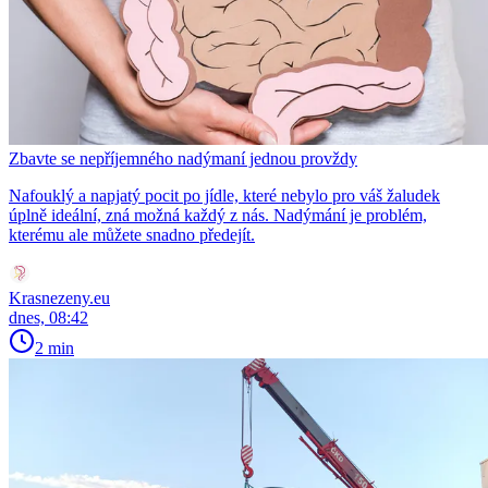
Zbavte se nepříjemného nadýmaní jednou provždy
Nafouklý a napjatý pocit po jídle, které nebylo pro váš žaludek
úplně ideální, zná možná každý z nás. Nadýmání je problém,
kterému ale můžete snadno předejít.
Krasnezeny.eu
dnes, 08:42
2 min