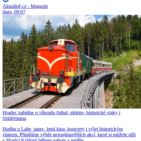
Aktuálně.cz - Magazín
dnes, 09:07
Hradec nabídne o víkendu fotbal, elektro, historické vlaky i
Spidermana
Hudba u Labe, tanec, letní kina, koncerty i výlet historickým
vlakem. Přinášíme výběr nejzajímavějších akcí, které si můžete užít
v Hradci Králové během soboty a neděle.