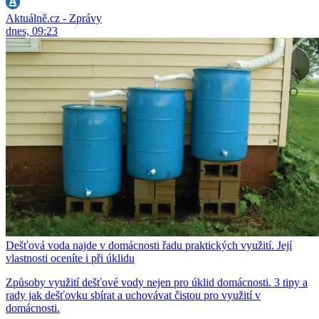
Aktuálně.cz - Zprávy
dnes, 09:23
Dešťová voda najde v domácnosti řadu praktických využití. Její
vlastnosti oceníte i při úklidu
Způsoby využití dešťové vody nejen pro úklid domácnosti. 3 tipy a
rady jak dešťovku sbírat a uchovávat čistou pro využití v
domácnosti.