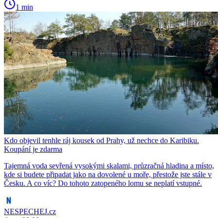
1 min
Kdo objevil tenhle ráj kousek od Prahy, už nechce do Karibiku.
Koupání je zdarma
Tajemná voda sevřená vysokými skalami, průzračná hladina a místo,
kde si budete připadat jako na dovolené u moře, přestože jste stále v
Česku. A co víc? Do tohoto zatopeného lomu se neplatí vstupné.
NESPECHEJ.cz