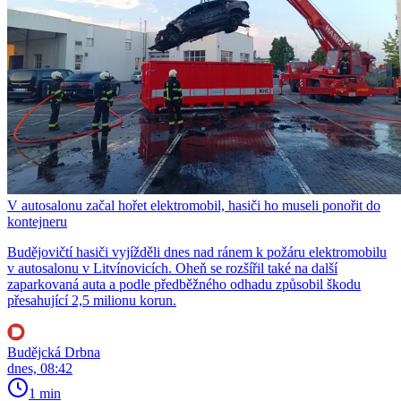
V autosalonu začal hořet elektromobil, hasiči ho museli ponořit do
kontejneru
Budějovičtí hasiči vyjížděli dnes nad ránem k požáru elektromobilu
v autosalonu v Litvínovicích. Oheň se rozšířil také na další
zaparkovaná auta a podle předběžného odhadu způsobil škodu
přesahující 2,5 milionu korun.
Budějcká Drbna
dnes, 08:42
1 min