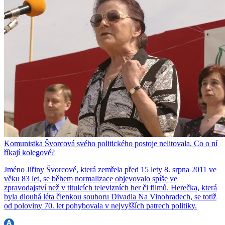
Komunistka Švorcová svého politického postoje nelitovala. Co o ní
říkají kolegové?
Jméno Jiřiny Švorcové, která zemřela před 15 lety 8. srpna 2011 ve
věku 83 let, se během normalizace objevovalo spíše ve
zpravodajství než v titulcích televizních her či filmů. Herečka, která
byla dlouhá léta členkou souboru Divadla Na Vinohradech, se totiž
od poloviny 70. let pohybovala v nejvyšších patrech politiky.