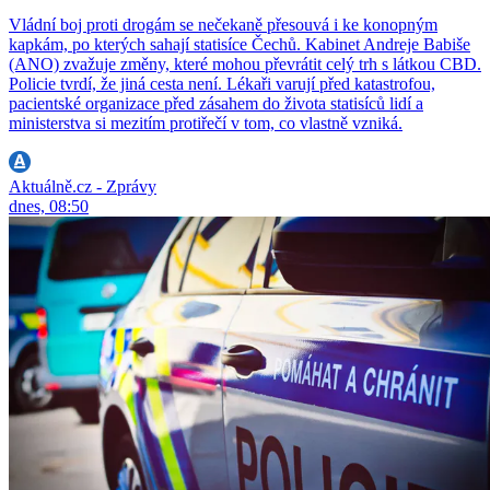
Vládní boj proti drogám se nečekaně přesouvá i ke konopným
kapkám, po kterých sahají statisíce Čechů. Kabinet Andreje Babiše
(ANO) zvažuje změny, které mohou převrátit celý trh s látkou CBD.
Policie tvrdí, že jiná cesta není. Lékaři varují před katastrofou,
pacientské organizace před zásahem do života statisíců lidí a
ministerstva si mezitím protiřečí v tom, co vlastně vzniká.
Aktuálně.cz - Zprávy
dnes, 08:50