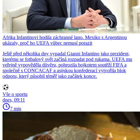
Afrika Infantinovi hodila záchranné lano. Mexiko s Argentinou
ukázaly, proč ho UEFA vůbec nemusí porazit
Ještě před několika dny vypadal Gianni Infantino jako prezident,
kterému se fotbalový svět začíná rozpadat pod rukama. UEFA mu
veřejně vypověděla důvěru, pohrozila bojkotem soutěží FIFA a
společně s CONCACAF a asijskou konfederací vytvořila blok
odporu, který působil téměř jako začátek konce.
Vše o sportu
dnes, 09:11
7 min