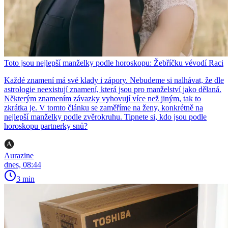
Toto jsou nejlepší manželky podle horoskopu: Žebříčku vévodí Raci
Každé znamení má své klady i zápory. Nebudeme si nalhávat, že dle
astrologie neexistují znamení, která jsou pro manželství jako dělaná.
Některým znamením závazky vyhovují více než jiným, tak to
zkrátka je. V tomto článku se zaměříme na ženy, konkrétně na
nejlepší manželky podle zvěrokruhu. Tipnete si, kdo jsou podle
horoskopu partnerky snů?
Aurazine
dnes, 08:44
3 min