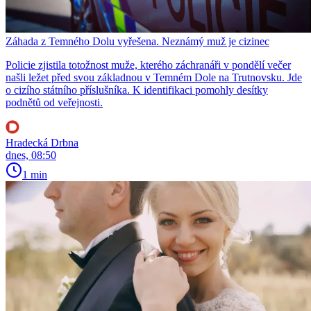
Záhada z Temného Dolu vyřešena. Neznámý muž je cizinec
Policie zjistila totožnost muže, kterého záchranáři v pondělí večer
našli ležet před svou základnou v Temném Dole na Trutnovsku. Jde
o cizího státního příslušníka. K identifikaci pomohly desítky
podnětů od veřejnosti.
Hradecká Drbna
dnes, 08:50
1 min