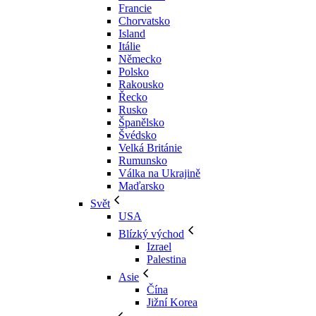
Francie
Chorvatsko
Island
Itálie
Německo
Polsko
Rakousko
Řecko
Rusko
Španělsko
Švédsko
Velká Británie
Rumunsko
Válka na Ukrajině
Maďarsko
Svět
USA
Blízký východ
Izrael
Palestina
Asie
Čína
Jižní Korea