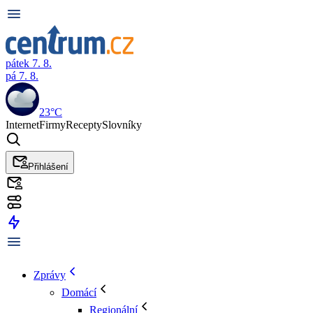
pátek 7. 8.
pá 7. 8.
23°C
Internet
Firmy
Recepty
Slovníky
Přihlášení
Zprávy
Domácí
Regionální