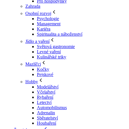
Pro hospodyňky
Zahrada
Osobní rozvoj
Psychologie
Management
Kariéra
Spiritualita a náboženství
Jídlo a vaření
Světová gastronomie
Levné vaření
Kulinářské triky
Mazlíčci
Kočky
Pejskové
Hobby
Modelářství
Včelařství
Rybaření
Letectví
Automobilismus
Adrenalin
Sběratelství
Houbaření