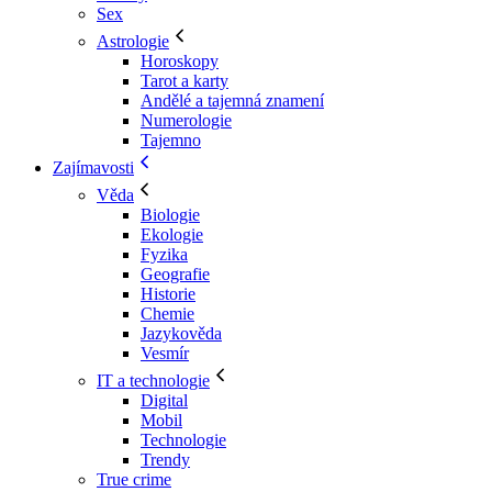
Sex
Astrologie
Horoskopy
Tarot a karty
Andělé a tajemná znamení
Numerologie
Tajemno
Zajímavosti
Věda
Biologie
Ekologie
Fyzika
Geografie
Historie
Chemie
Jazykověda
Vesmír
IT a technologie
Digital
Mobil
Technologie
Trendy
True crime