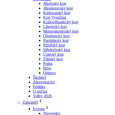
Jihočeský kraj
Jihomoravský kraj
Karlovarský kraj
Kraj Vysočina
Králověhradecký kraj
Liberecký kraj
Moravskoslezský kraj
Olomoucký kraj
Pardubický kraj
Plzeňský kraj
Středočeský kraj
Ústecký kraj
Zlínský kraj
Praha
Brno
Ostrava
Školství
Zdravotnictví
Politika
O počasí
Volby 2026
Zahraničí
Evropa
Slovensko