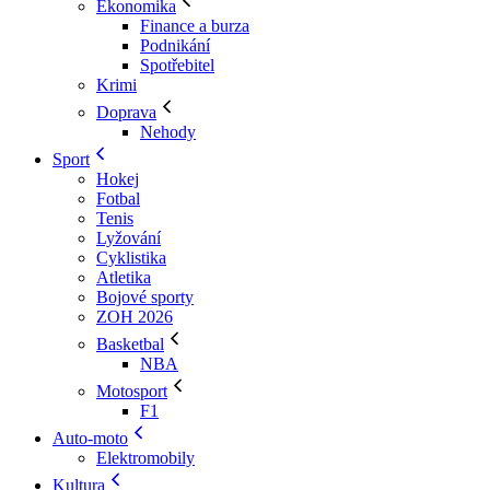
Ekonomika
Finance a burza
Podnikání
Spotřebitel
Krimi
Doprava
Nehody
Sport
Hokej
Fotbal
Tenis
Lyžování
Cyklistika
Atletika
Bojové sporty
ZOH 2026
Basketbal
NBA
Motosport
F1
Auto-moto
Elektromobily
Kultura