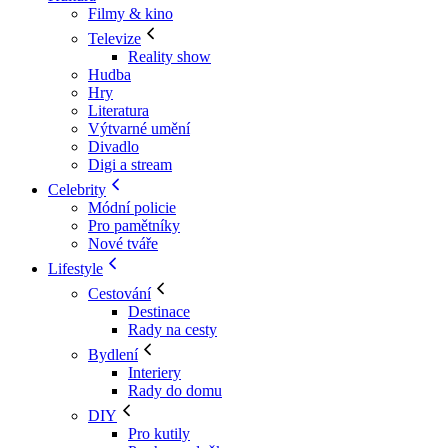
Filmy & kino
Televize
Reality show
Hudba
Hry
Literatura
Výtvarné umění
Divadlo
Digi a stream
Celebrity
Módní policie
Pro pamětníky
Nové tváře
Lifestyle
Cestování
Destinace
Rady na cesty
Bydlení
Interiery
Rady do domu
DIY
Pro kutily