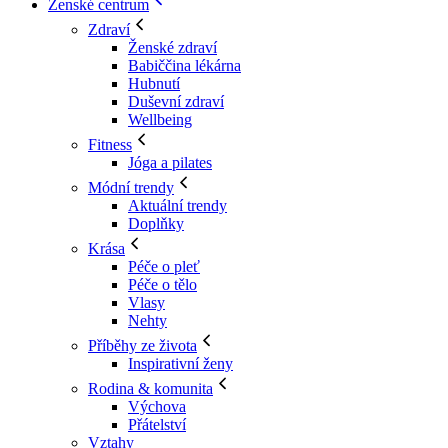
Ženské centrum
Zdraví
Ženské zdraví
Babiččina lékárna
Hubnutí
Duševní zdraví
Wellbeing
Fitness
Jóga a pilates
Módní trendy
Aktuální trendy
Doplňky
Krása
Péče o pleť
Péče o tělo
Vlasy
Nehty
Příběhy ze života
Inspirativní ženy
Rodina & komunita
Výchova
Přátelství
Vztahy