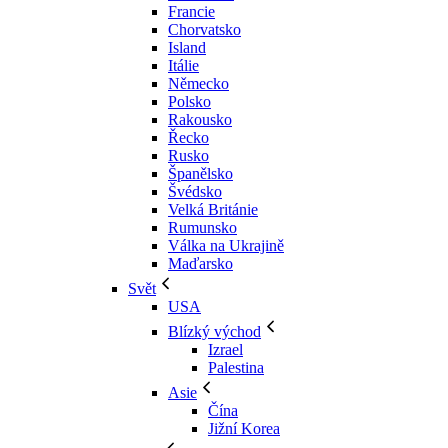
Francie
Chorvatsko
Island
Itálie
Německo
Polsko
Rakousko
Řecko
Rusko
Španělsko
Švédsko
Velká Británie
Rumunsko
Válka na Ukrajině
Maďarsko
Svět
USA
Blízký východ
Izrael
Palestina
Asie
Čína
Jižní Korea