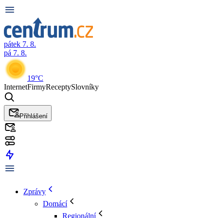
pátek 7. 8.
pá 7. 8.
19°C
Internet
Firmy
Recepty
Slovníky
Přihlášení
Zprávy
Domácí
Regionální