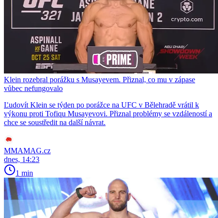
Klein rozebral porážku s Musayevem. Přiznal, co mu v zápase
vůbec nefungovalo
Ľudovít Klein se týden po porážce na UFC v Bělehradě vrátil k
výkonu proti Tofiqu Musayevovi. Přiznal problémy se vzdáleností a
chce se soustředit na další návrat.
MMAMAG.cz
dnes, 14:23
1 min