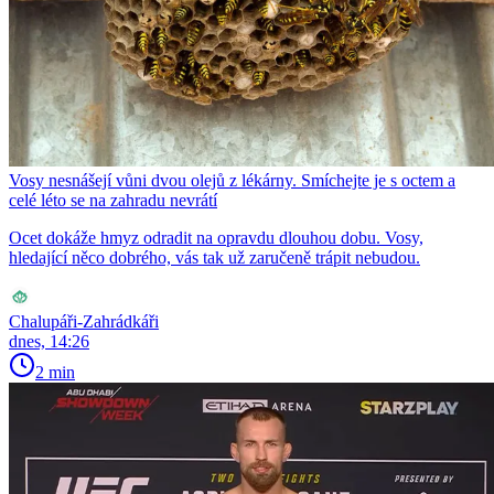
Vosy nesnášejí vůni dvou olejů z lékárny. Smíchejte je s octem a
celé léto se na zahradu nevrátí
Ocet dokáže hmyz odradit na opravdu dlouhou dobu. Vosy,
hledající něco dobrého, vás tak už zaručeně trápit nebudou.
Chalupáři-Zahrádkáři
dnes, 14:26
2 min