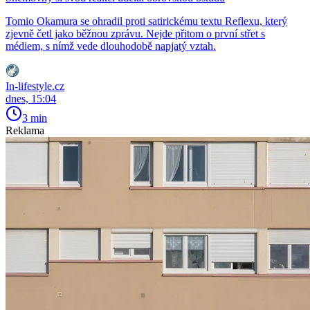
Tomio Okamura se ohradil proti satirickému textu Reflexu, který
zjevně četl jako běžnou zprávu. Nejde přitom o první střet s
médiem, s nímž vede dlouhodobě napjatý vztah.
In-lifestyle.cz
dnes, 15:04
3 min
Reklama