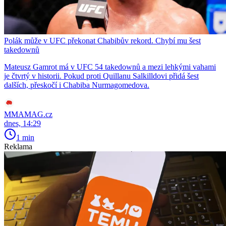
Polák může v UFC překonat Chabibův rekord. Chybí mu šest
takedownů
Mateusz Gamrot má v UFC 54 takedownů a mezi lehkými vahami
je čtvrtý v historii. Pokud proti Quillanu Salkilldovi přidá šest
dalších, přeskočí i Chabiba Nurmagomedova.
MMAMAG.cz
dnes, 14:29
1 min
Reklama