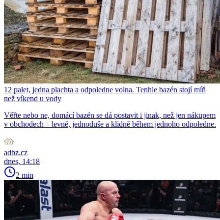
12 palet, jedna plachta a odpoledne volna. Tenhle bazén stojí míň
než víkend u vody
Věřte nebo ne, domácí bazén se dá postavit i jinak, než jen nákupem
v obchodech – levně, jednoduše a klidně během jednoho odpoledne.
adbz.cz
dnes, 14:18
2 min