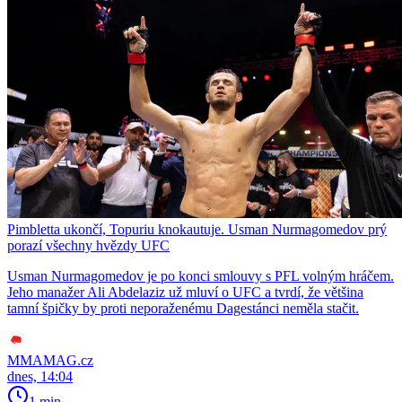
Pimbletta ukončí, Topuriu knokautuje. Usman Nurmagomedov prý
porazí všechny hvězdy UFC
Usman Nurmagomedov je po konci smlouvy s PFL volným hráčem.
Jeho manažer Ali Abdelaziz už mluví o UFC a tvrdí, že většina
tamní špičky by proti neporaženému Dagestánci neměla stačit.
MMAMAG.cz
dnes, 14:04
1 min