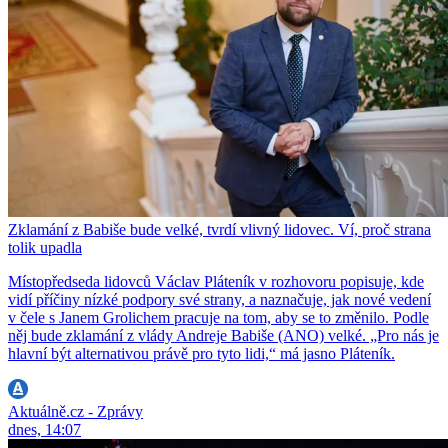
Zklamání z Babiše bude velké, tvrdí vlivný lidovec. Ví, proč strana
tolik upadla
Místopředseda lidovců Václav Pláteník v rozhovoru popisuje, kde
vidí příčiny nízké podpory své strany, a naznačuje, jak nové vedení
v čele s Janem Grolichem pracuje na tom, aby se to změnilo. Podle
něj bude zklamání z vlády Andreje Babiše (ANO) velké. „Pro nás je
hlavní být alternativou právě pro tyto lidi,“ má jasno Pláteník.
Aktuálně.cz - Zprávy
dnes, 14:07