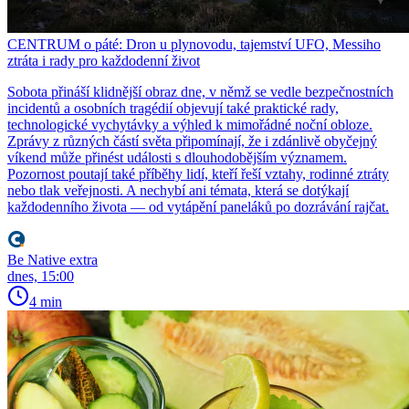
CENTRUM o páté: Dron u plynovodu, tajemství UFO, Messiho
ztráta i rady pro každodenní život
Sobota přináší klidnější obraz dne, v němž se vedle bezpečnostních
incidentů a osobních tragédií objevují také praktické rady,
technologické vychytávky a výhled k mimořádné noční obloze.
Zprávy z různých částí světa připomínají, že i zdánlivě obyčejný
víkend může přinést události s dlouhodobějším významem.
Pozornost poutají také příběhy lidí, kteří řeší vztahy, rodinné ztráty
nebo tlak veřejnosti. A nechybí ani témata, která se dotýkají
každodenního života — od vytápění paneláků po dozrávání rajčat.
Be Native extra
dnes, 15:00
4 min