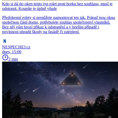
Kdo si dá do oken tento typ rolet proti horku bez souhlasu, musí je
odstranit. Koupíte je úplně všude
Předokenní rolety si nemůžete namontovat jen tak. Pokud jsou okna
společnou částí domu, potřebujete souhlas společenství vlastníků.
Bez něj vám hrozí příkaz k odstranění a v horším případě i
povinnost uhradit škody na fasádě či zateplení.
NESPECHEJ.cz
dnes, 15:00
2 min