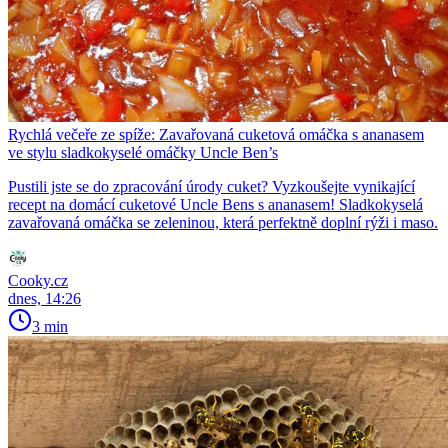
Rychlá večeře ze spíže: Zavařovaná cuketová omáčka s ananasem
ve stylu sladkokyselé omáčky Uncle Ben’s
Pustili jste se do zpracování úrody cuket? Vyzkoušejte vynikající
recept na domácí cuketové Uncle Bens s ananasem! Sladkokyselá
zavařovaná omáčka se zeleninou, která perfektně doplní rýži i maso.
Cooky.cz
dnes, 14:26
3 min