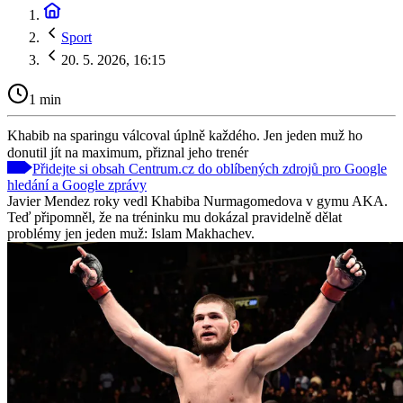
Sport
20. 5. 2026, 16:15
1 min
Khabib na sparingu válcoval úplně každého. Jen jeden muž ho
donutil jít na maximum, přiznal jeho trenér
Přidejte si obsah Centrum.cz do oblíbených zdrojů pro Google
hledání a Google zprávy
Javier Mendez roky vedl Khabiba Nurmagomedova v gymu AKA.
Teď připomněl, že na tréninku mu dokázal pravidelně dělat
problémy jen jeden muž: Islam Makhachev.