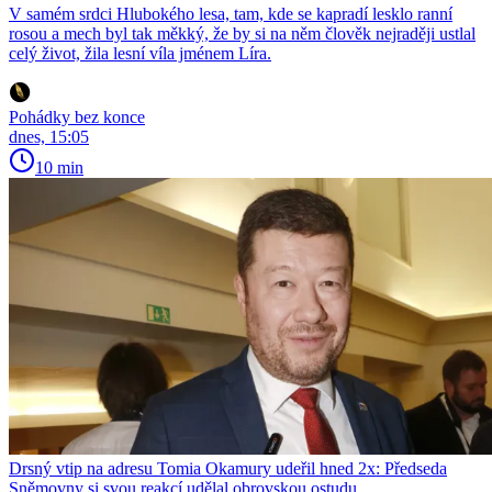
V samém srdci Hlubokého lesa, tam, kde se kapradí lesklo ranní
rosou a mech byl tak měkký, že by si na něm člověk nejraději ustlal
celý život, žila lesní víla jménem Líra.
Pohádky bez konce
dnes, 15:05
10 min
Drsný vtip na adresu Tomia Okamury udeřil hned 2x: Předseda
Sněmovny si svou reakcí udělal obrovskou ostudu