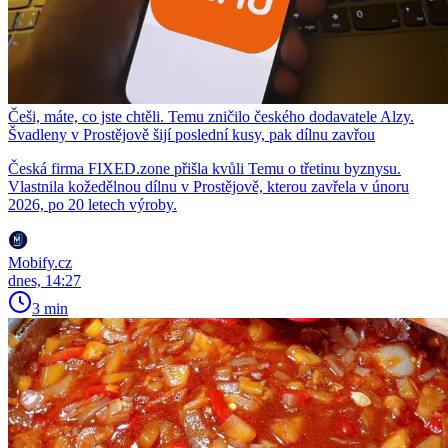
Češi, máte, co jste chtěli. Temu zničilo českého dodavatele Alzy.
Švadleny v Prostějově šijí poslední kusy, pak dílnu zavřou
Česká firma FIXED.zone přišla kvůli Temu o třetinu byznysu.
Vlastnila kožedělnou dílnu v Prostějově, kterou zavřela v únoru
2026, po 20 letech výroby.
Mobify.cz
dnes, 14:27
3 min