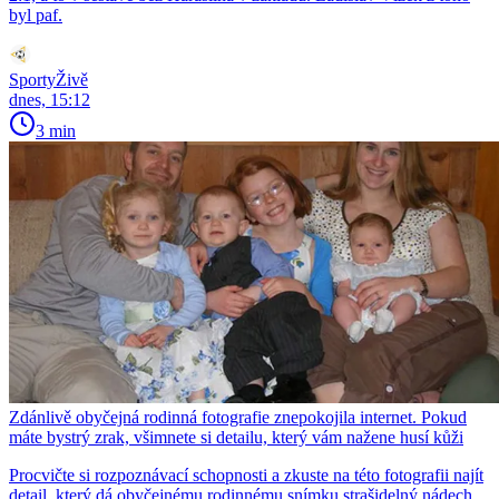
byl paf.
SportyŽivě
dnes, 15:12
3 min
Zdánlivě obyčejná rodinná fotografie znepokojila internet. Pokud
máte bystrý zrak, všimnete si detailu, který vám nažene husí kůži
Procvičte si rozpoznávací schopnosti a zkuste na této fotografii najít
detail, který dá obyčejnému rodinnému snímku strašidelný nádech.