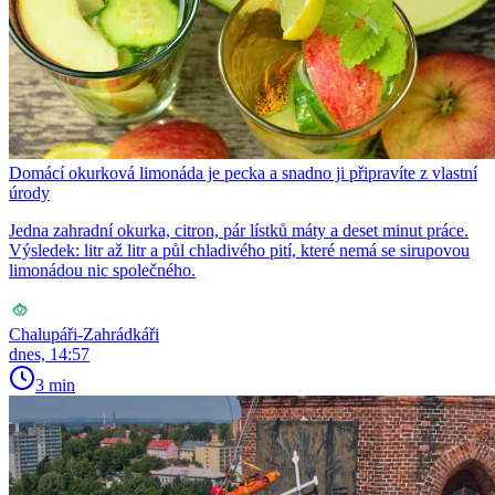
Domácí okurková limonáda je pecka a snadno ji připravíte z vlastní
úrody
Jedna zahradní okurka, citron, pár lístků máty a deset minut práce.
Výsledek: litr až litr a půl chladivého pití, které nemá se sirupovou
limonádou nic společného.
Chalupáři-Zahrádkáři
dnes, 14:57
3 min