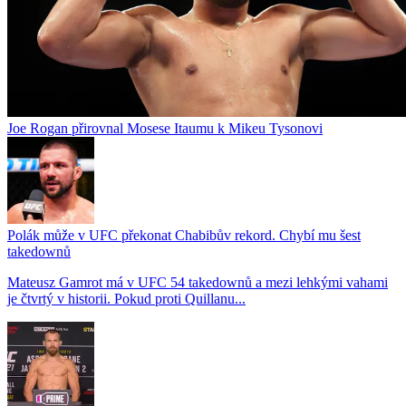
Joe Rogan přirovnal Mosese Itaumu k Mikeu Tysonovi
Polák může v UFC překonat Chabibův rekord. Chybí mu šest
takedownů
Mateusz Gamrot má v UFC 54 takedownů a mezi lehkými vahami
je čtvrtý v historii. Pokud proti Quillanu...