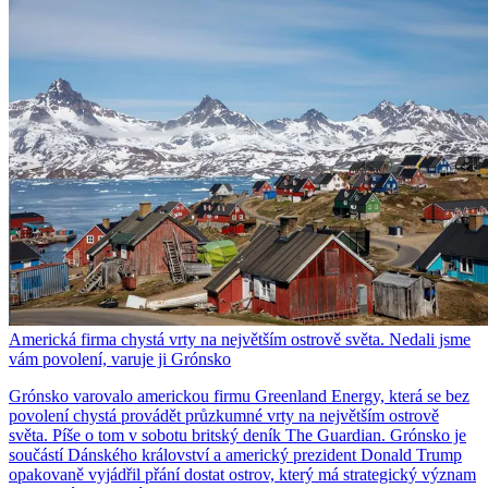
Americká firma chystá vrty na největším ostrově světa. Nedali jsme
vám povolení, varuje ji Grónsko
Grónsko varovalo americkou firmu Greenland Energy, která se bez
povolení chystá provádět průzkumné vrty na největším ostrově
světa. Píše o tom v sobotu britský deník The Guardian. Grónsko je
součástí Dánského království a americký prezident Donald Trump
opakovaně vyjádřil přání dostat ostrov, který má strategický význam