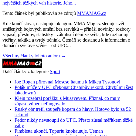
největších těžkých vah historie. Jeho...
Tento článek byl publikován ze zdrojů
MMAMAG.cz
Kde končí slova, nastupuje oktagon. MMA Mag.cz sleduje svět
smíšených bojových umění bez servítků – přináší novinky, rozbory
zápasů, přestupy, statistiky i zákulisní dění ze světa, kde rozhodují
vteřiny, taktika a tvrdý trénink. Čtenáři se dostanou k informacím o
domácí i světové scéně – od UFC...
Všechny články tohoto autora →
Další články z kategorie
Sport
Joe Rogan přirovnal Mosese Itaumu k Mikeu Tysonovi
Polák může v UFC překonat Chabibův rekord. Chybí mu šest
takedownů
Klein rozebral porážku s Musayevem. Přiznal, co mu v
zápase vůbec nefungovalo
Ruský obr trefil soupeře kopem do hlavy. Hotovo bylo za 52
sekund
Fedor nikdy nevstoupil do UFC. Přesto zůstal měřítkem těžké
váhy
Pimbletta ukončí, Topuriu knokautuje. Usman