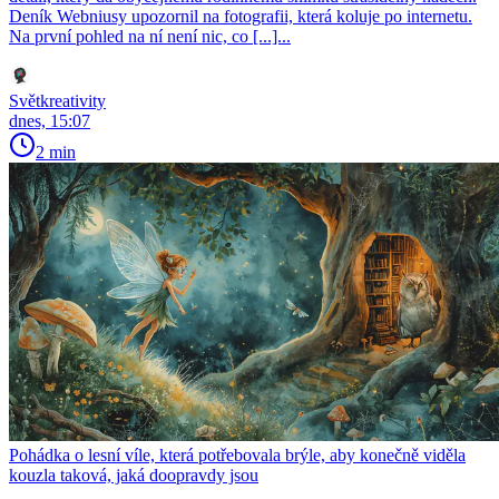
Deník Webniusy upozornil na fotografii, která koluje po internetu.
Na první pohled na ní není nic, co [...]...
Světkreativity
dnes, 15:07
2 min
Pohádka o lesní víle, která potřebovala brýle, aby konečně viděla
kouzla taková, jaká doopravdy jsou