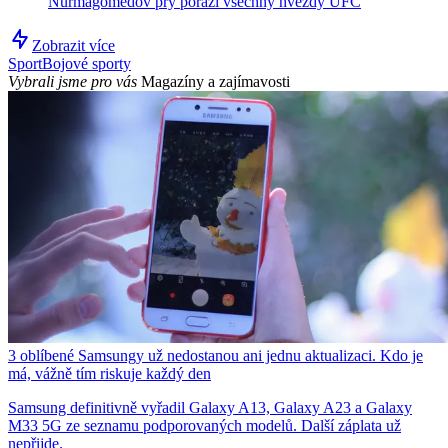
Nurmagomedov prý porazí všechny hvězdy UFC
Zobrazit více
Sport
Bojové sporty
Vybrali jsme pro vás
Magazíny a zajímavosti
3 oblíbené Samsungy už nedostanou ani jednu aktualizaci. Kdo je
má, vážně tím riskuje každý den
Samsung definitivně vyřadil Galaxy A13, Galaxy A23 a Galaxy
M33 5G ze seznamu podporovaných modelů. Další záplata už
nepřijde.