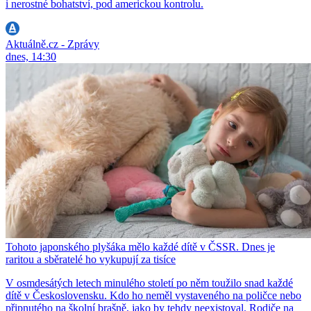
i nerostné bohatství, pod americkou kontrolu.
Aktuálně.cz - Zprávy
dnes, 14:30
Tohoto japonského plyšáka mělo každé dítě v ČSSR. Dnes je
raritou a sběratelé ho vykupují za tisíce
V osmdesátých letech minulého století po něm toužilo snad každé
dítě v Československu. Kdo ho neměl vystaveného na poličce nebo
připnutého na školní brašně, jako by tehdy neexistoval. Rodiče na