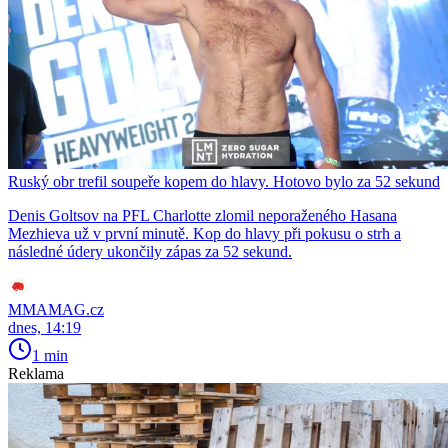
Ruský obr trefil soupeře kopem do hlavy. Hotovo bylo za 52 sekund
Denis Goltsov na PFL Charlotte zlomil neporaženého Hasana
Mezhieva už v první minutě. Kop do hlavy při pokusu o strh a
následné údery ukončily zápas za 52 sekund.
MMAMAG.cz
dnes, 14:19
1 min
Reklama