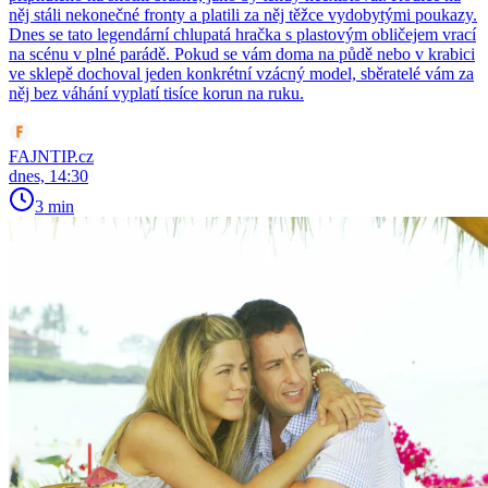
něj stáli nekonečné fronty a platili za něj těžce vydobytými poukazy.
Dnes se tato legendární chlupatá hračka s plastovým obličejem vrací
na scénu v plné parádě. Pokud se vám doma na půdě nebo v krabici
ve sklepě dochoval jeden konkrétní vzácný model, sběratelé vám za
něj bez váhání vyplatí tisíce korun na ruku.
FAJNTIP.cz
dnes, 14:30
3 min