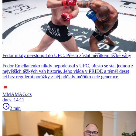
Fedor nikdy nevstoupil do UFC. Přesto zůstal měřítkem těžké váhy
Fedor Emelianenko nikdy nepodepsal s UFC, přesto se stal jednou z
největších těžkých vah historie. Jeho vláda v PRIDE a téměř deset
let bez regulérní porážky z něj udělaly měřítko celé generace.
MMAMAG.cz
dnes, 14:11
2 min