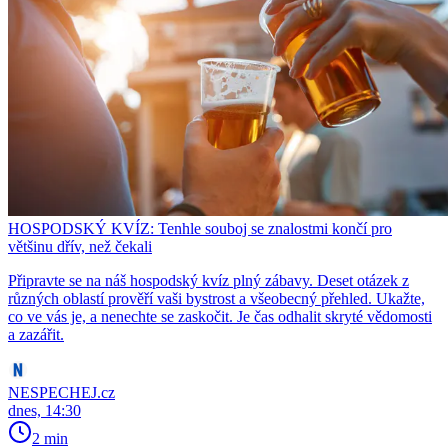
HOSPODSKÝ KVÍZ: Tenhle souboj se znalostmi končí pro
většinu dřív, než čekali
Připravte se na náš hospodský kvíz plný zábavy. Deset otázek z
různých oblastí prověří vaši bystrost a všeobecný přehled. Ukažte,
co ve vás je, a nenechte se zaskočit. Je čas odhalit skryté vědomosti
a zazářit.
NESPECHEJ.cz
dnes, 14:30
2 min