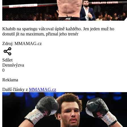
Khabib na sparingu válcoval úplně každého. Jen jeden muž ho
donutil jít na maximum, přiznal jeho trenér
Zdroj
:
MMAMAG.cz
Sdílet
Denní
výzva
0
Reklama
Další články z
MMAMAG.cz