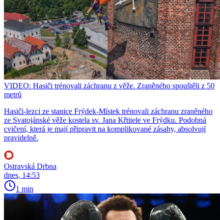
VIDEO: Hasiči trénovali záchranu z věže. Zraněného spouštěli z 50
metrů
Hasiči-lezci ze stanice Frýdek-Místek trénovali záchranu zraněného
ze Svatojánské věže kostela sv. Jana Křtitele ve Frýdku. Podobná
cvičení, která je mají připravit na komplikované zásahy, absolvují
pravidelně.
Ostravská Drbna
dnes, 14:53
1 min