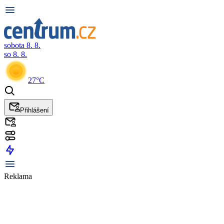
sobota 8. 8.
so 8. 8.
27°C
Přihlášení
Reklama