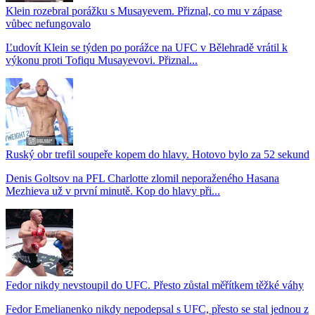
Klein rozebral porážku s Musayevem. Přiznal, co mu v zápase
vůbec nefungovalo
Ľudovít Klein se týden po porážce na UFC v Bělehradě vrátil k
výkonu proti Tofiqu Musayevovi. Přiznal...
Ruský obr trefil soupeře kopem do hlavy. Hotovo bylo za 52 sekund
Denis Goltsov na PFL Charlotte zlomil neporaženého Hasana
Mezhieva už v první minutě. Kop do hlavy při...
Fedor nikdy nevstoupil do UFC. Přesto zůstal měřítkem těžké váhy
Fedor Emelianenko nikdy nepodepsal s UFC, přesto se stal jednou z