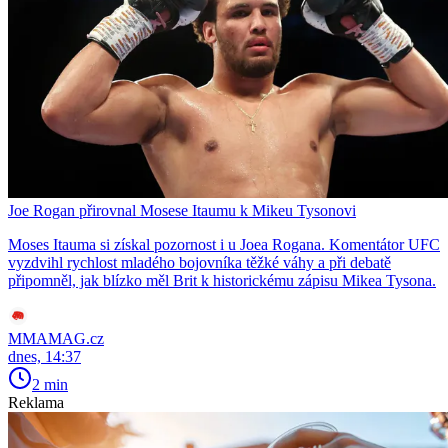
Joe Rogan přirovnal Mosese Itaumu k Mikeu Tysonovi
Moses Itauma si získal pozornost i u Joea Rogana. Komentátor UFC
vyzdvihl rychlost mladého bojovníka těžké váhy a při debatě
připomněl, jak blízko měl Brit k historickému zápisu Mikea Tysona.
MMAMAG.cz
dnes, 14:37
2 min
Reklama