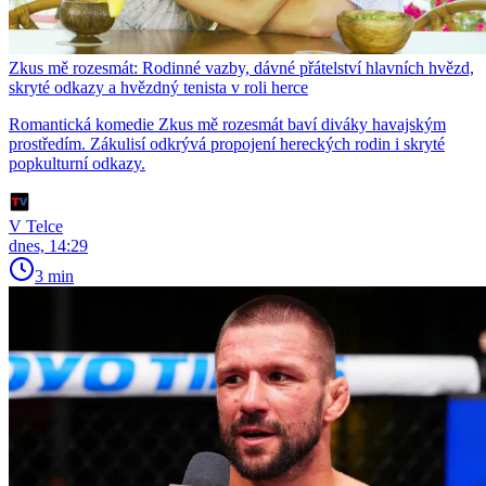
Zkus mě rozesmát: Rodinné vazby, dávné přátelství hlavních hvězd,
skryté odkazy a hvězdný tenista v roli herce
Romantická komedie Zkus mě rozesmát baví diváky havajským
prostředím. Zákulisí odkrývá propojení hereckých rodin i skryté
popkulturní odkazy.
V Telce
dnes, 14:29
3 min