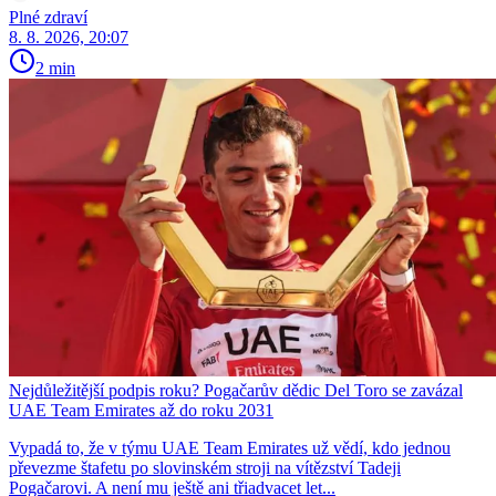
Plné zdraví
8. 8. 2026, 20:07
2 min
Nejdůležitější podpis roku? Pogačarův dědic Del Toro se zavázal
UAE Team Emirates až do roku 2031
Vypadá to, že v týmu UAE Team Emirates už vědí, kdo jednou
převezme štafetu po slovinském stroji na vítězství Tadeji
Pogačarovi. A není mu ještě ani třiadvacet let...