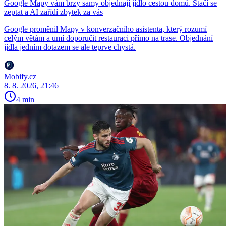
Google Mapy vám brzy samy objednají jídlo cestou domů. Stačí se
zeptat a AI zařídí zbytek za vás
Google proměnil Mapy v konverzačního asistenta, který rozumí
celým větám a umí doporučit restauraci přímo na trase. Objednání
jídla jedním dotazem se ale teprve chystá.
Mobify.cz
8. 8. 2026, 21:46
4 min