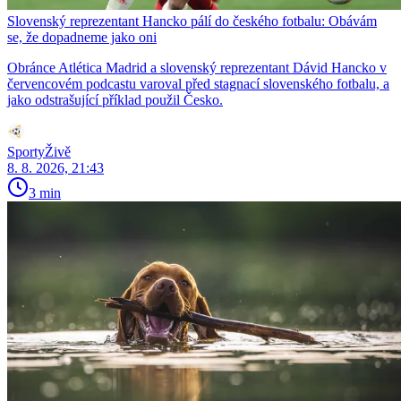
Slovenský reprezentant Hancko pálí do českého fotbalu: Obávám
se, že dopadneme jako oni
Obránce Atlética Madrid a slovenský reprezentant Dávid Hancko v
červencovém podcastu varoval před stagnací slovenského fotbalu, a
jako odstrašující příklad použil Česko.
SportyŽivě
8. 8. 2026, 21:43
3 min