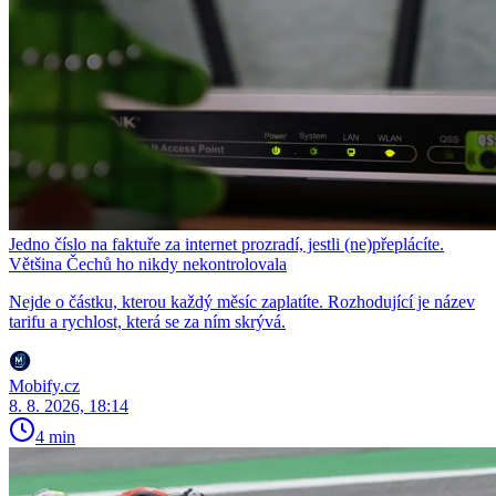
Jedno číslo na faktuře za internet prozradí, jestli (ne)přeplácíte.
Většina Čechů ho nikdy nekontrolovala
Nejde o částku, kterou každý měsíc zaplatíte. Rozhodující je název
tarifu a rychlost, která se za ním skrývá.
Mobify.cz
8. 8. 2026, 18:14
4 min