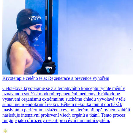
Kryoterapie celého těla: Regenerace a prevence vyhoření
Celotělová kryoterapie se z alternativního konceptu rychle mění v
uznávanou součást moderní regenerační medicíny. Krátkodobé
vystavení organismu extrémnímu suchému chladu vyvolává v těle
silnou neuroendokrinní reakci. Během několika minut dochází k
masivnímu perifernímu stažení cév, po kterém při opětovném zahřátí
následuje intenzivní prokrvení všech orgánů a tkání. Tento proces
funguje jako přirozený restart pro cévní i imunitní systém.