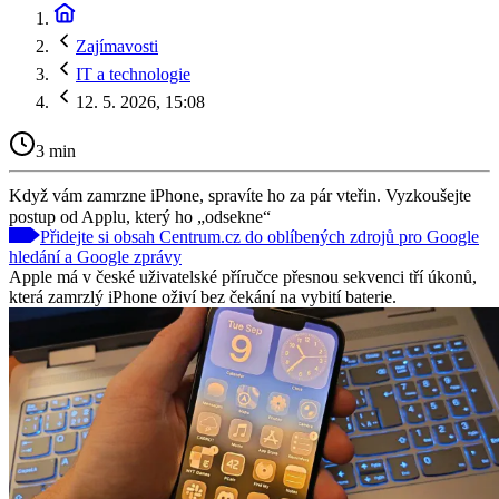
Zajímavosti
IT a technologie
12. 5. 2026, 15:08
3 min
Když vám zamrzne iPhone, spravíte ho za pár vteřin. Vyzkoušejte
postup od Applu, který ho „odsekne“
Přidejte si obsah Centrum.cz do oblíbených zdrojů pro Google
hledání a Google zprávy
Apple má v české uživatelské příručce přesnou sekvenci tří úkonů,
která zamrzlý iPhone oživí bez čekání na vybití baterie.