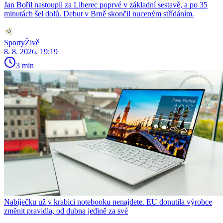
Jan Bořil nastoupil za Liberec poprvé v základní sestavě, a po 35
minutách šel dolů. Debut v Brně skončil nuceným střídáním.
SportyŽivě
8. 8. 2026, 19:19
3 min
Nabíječku už v krabici notebooku nenajdete. EU donutila výrobce
změnit pravidla, od dubna jedině za své