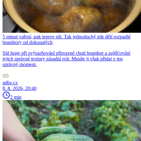
5 minut vaření, pak teprve sůl. Tak jednoduchý trik dělí rozpadlé
brambory od dokonalých
Sůl hraje při zvýrazňování přirozené chuti brambor a zajišťování
jejich správné textury zásadní roli. Musíte ji však přidat v ten
správný moment.
adbz.cz
8. 8. 2026, 20:40
2 min