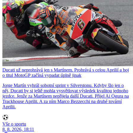
Ducati už neprohrává jen s Martínem. Prohrává s celou Aprilií a boj
o titul MotoGP začíná vypadat úplně jinak
Jorge Martín vyhrál sobotní sprint v Silverstonu. Kdyby šlo jen o
něj, Ducati by si ještě mohla vysvětlovat výsledek kvalitou jednoho
jezdce. Jenže za Martínem nepřijela další Ducati. Přijel Ai Ogura na
Trackhouse Aprilii. A za ním Marco Bezzecchi na druhé tovární
Aprilii.
Vše o sportu
8. 8. 2026, 18:11