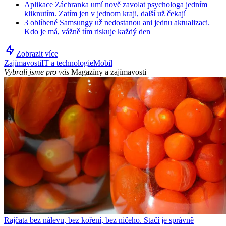
Aplikace Záchranka umí nově zavolat psychologa jedním
kliknutím. Zatím jen v jednom kraji, další už čekají
3 oblíbené Samsungy už nedostanou ani jednu aktualizaci.
Kdo je má, vážně tím riskuje každý den
Zobrazit více
Zajímavosti
IT a technologie
Mobil
Vybrali jsme pro vás
Magazíny a zajímavosti
Rajčata bez nálevu, bez koření, bez ničeho. Stačí je správně