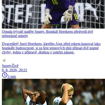
Ostuda bývalé naděje Sparty. Brankář Heerkens předvedl dvě
nehorázné minely
Dvacetiletý Joeri Heerkens, kterého Ajax před rokem kupoval jako
brankáře budoucnosti, si za šest srpnových dnů připsal dvě trapné
chyby, jednu v přípravě, druhou v ostrém zápase.
SportyŽivě
8. 8. 2026, 20:21
3 min