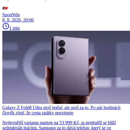
SportWin
8. 8. 2026, 20:06
1 min
Galaxy Z Fold8 Ultra stojí jmění, ale stojí za to. Po pár hodinách
člověk zjistí, že cesta zpátky neexistuje
Nejlevnější varianta startuje na 53 999 Kč, ta nejdražší se blíží
sedmdesáti tisícům. Samsung za to dává telefon, který se ve