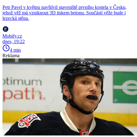
Petr Pavel v květnu navštívil staveniště prvního kostela v Česku,
jehož věž má vzniknout 3D tiskem betonu. Součástí věže bude i
lezecká stěna.
Mobify.cz
dnes, 19:22
4 min
Reklama