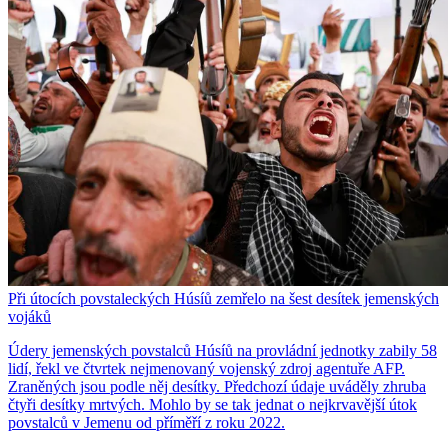
Při útocích povstaleckých Húsíů zemřelo na šest desítek jemenských
vojáků
Údery jemenských povstalců Húsíů na provládní jednotky zabily 58
lidí, řekl ve čtvrtek nejmenovaný vojenský zdroj agentuře AFP.
Zraněných jsou podle něj desítky. Předchozí údaje uváděly zhruba
čtyři desítky mrtvých. Mohlo by se tak jednat o nejkrvavější útok
povstalců v Jemenu od příměří z roku 2022.