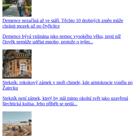
Demence nezačíná až ve stáří. Těchto 10 drobných změn může
chránit mozek už po čtyřicítce
Demence bývá vnímána jako nemoc vysokého věku, proti níž
člověk nemůže udělat mnoho, protože o jejím...
Stekník: rokokový zámek v moři chmele, kde aristokracie voněla po
Žatecku
Stekník není zámek, který by stál mimo okolní svět jako uzavřená
šlechtická kulisa. Jeho příběh se nedá...