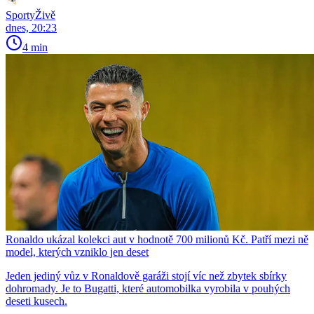
SportyŽivě
dnes, 20:23
4 min
Ronaldo ukázal kolekci aut v hodnotě 700 milionů Kč. Patří mezi ně
model, kterých vzniklo jen deset
Jeden jediný vůz v Ronaldově garáži stojí víc než zbytek sbírky
dohromady. Je to Bugatti, které automobilka vyrobila v pouhých
deseti kusech.