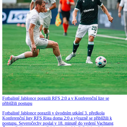
Fotbalisté Jablonce porazili RFS 2:0 a v Konferenční lize se
přiblížili postupu
Fotbalisté Jablonce porazili v úvodním utkání 3. předkola
Konferenční ligy RFS Riga doma 2:0 a výrazně se přiblížili k
postupu. Severočechy poslal v 18. minutě do vedení Vachtang