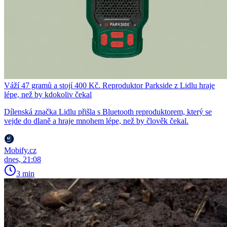
Váží 47 gramů a stojí 400 Kč. Reproduktor Parkside z Lidlu hraje
lépe, než by kdokoliv čekal
Dílenská značka Lidlu přišla s Bluetooth reproduktorem, který se
vejde do dlaně a hraje mnohem lépe, než by člověk čekal.
Mobify.cz
dnes, 21:08
3 min