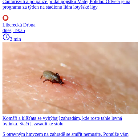
Čanturišvili a po pauze přidal pojistku Matěj Polidar. Odveta je na
programu za týden na stadionu lídra lotyšské ligy.
Liberecká Drbna
dnes, 19:35
3 min
Komáři a klíšťata se vyhýbají zahradám, kde roste tahle levná
bylinka. Stačí ji zasadit ke stolu
S otravným hmyzem na zahradě se smířit nemusíte. Pomůže vám