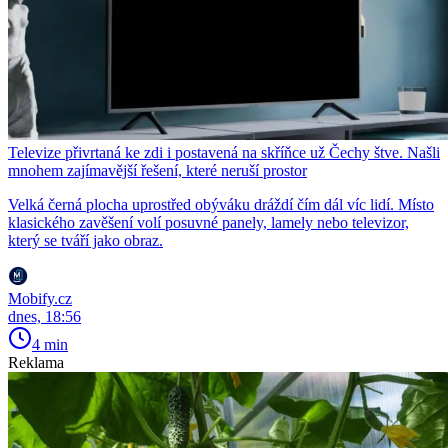
Televize přivrtaná ke zdi i postavená na skříňce už Čechy štve. Našli
mnohem zajímavější řešení, které neruší prostor
Velká černá plocha uprostřed obýváku dráždí čím dál víc lidí. Místo
klasického zavěšení volí posuvné panely, lamely nebo televizor,
který se tváří jako obraz.
Mobify.cz
dnes, 18:56
4 min
Reklama