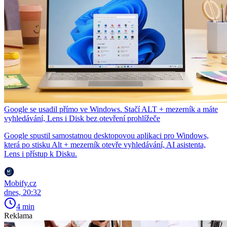
Google se usadil přímo ve Windows. Stačí ALT + mezerník a máte
vyhledávání, Lens i Disk bez otevření prohlížeče
Google spustil samostatnou desktopovou aplikaci pro Windows,
která po stisku Alt + mezerník otevře vyhledávání, AI asistenta,
Lens i přístup k Disku.
Mobify.cz
dnes, 20:32
4 min
Reklama