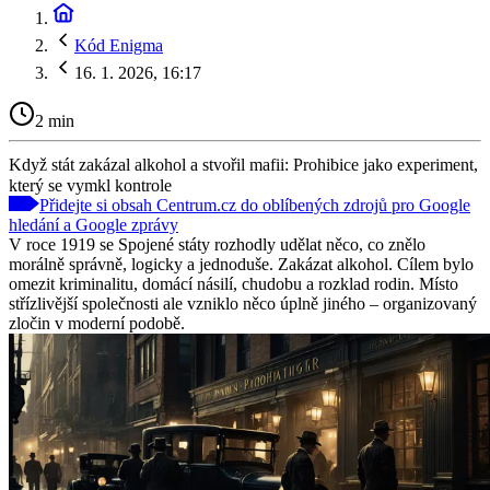
Kód Enigma
16. 1. 2026, 16:17
2 min
Když stát zakázal alkohol a stvořil mafii: Prohibice jako experiment,
který se vymkl kontrole
Přidejte si obsah Centrum.cz do oblíbených zdrojů pro Google
hledání a Google zprávy
V roce 1919 se Spojené státy rozhodly udělat něco, co znělo
morálně správně, logicky a jednoduše. Zakázat alkohol. Cílem bylo
omezit kriminalitu, domácí násilí, chudobu a rozklad rodin. Místo
střízlivější společnosti ale vzniklo něco úplně jiného – organizovaný
zločin v moderní podobě.