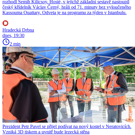
rozhodl Semih Kilicsoy. Hosté, v jejichž základní sestavě nastoupil
český křídelník Václav Černý, hráli od 71. minuty bez vyloučeného
Kassouma Ouattary. Odveta je na programu za týden v Istanbulu.
Hradecká Drbna
dnes, 19:30
2 min
Prezident Petr Pavel se přijel podívat na nový kostel v Neratovicích.
Vzniká 3D tiskem a uvnitř bude lezecká stěna