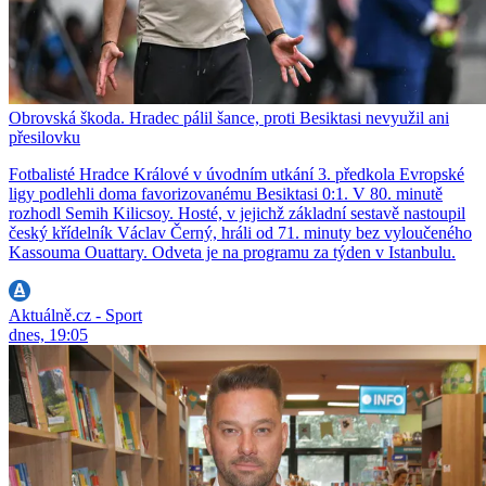
Obrovská škoda. Hradec pálil šance, proti Besiktasi nevyužil ani
přesilovku
Fotbalisté Hradce Králové v úvodním utkání 3. předkola Evropské
ligy podlehli doma favorizovanému Besiktasi 0:1. V 80. minutě
rozhodl Semih Kilicsoy. Hosté, v jejichž základní sestavě nastoupil
český křídelník Václav Černý, hráli od 71. minuty bez vyloučeného
Kassouma Ouattary. Odveta je na programu za týden v Istanbulu.
Aktuálně.cz - Sport
dnes, 19:05