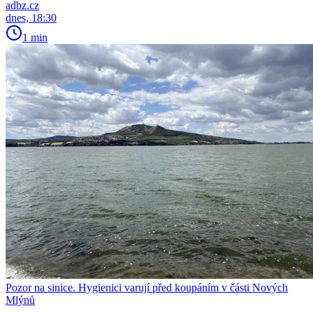
adbz.cz
dnes, 18:30
1 min
Pozor na sinice. Hygienici varují před koupáním v části Nových
Mlýnů