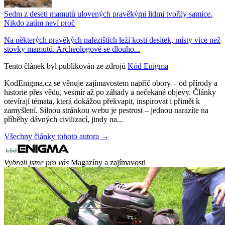
Sedm z deseti mamutů ulovených pravěkými lidmi tvořily samice.
Nikdo zatím neví proč
Na některých pravěkých nalezištích leží kosti desítek, místy více než
stovky mamutů. Archeologové se dlouho...
Tento článek byl publikován ze zdrojů
Kód Enigma
KodEnigma.cz se věnuje zajímavostem napříč obory – od přírody a
historie přes vědu, vesmír až po záhady a nečekané objevy. Články
otevírají témata, která dokážou překvapit, inspirovat i přimět k
zamyšlení. Silnou stránkou webu je pestrost – jednou narazíte na
příběhy dávných civilizací, jindy na...
Všechny články tohoto autora →
Vybrali jsme pro vás
Magazíny a zajímavosti