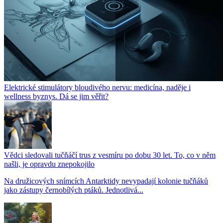
Elektrické stimulátory bloudivého nervu: medicína, naděje i
wellness byznys. Dá se jim věřit?
Vědci sledovali tučňáčí trus z vesmíru po dobu 30 let. To, co v něm
našli, je opravdu znepokojilo
Na družicových snímcích Antarktidy nevypadají kolonie tučňáků
jako zástupy černobílých ptáků. Jednotlivá...