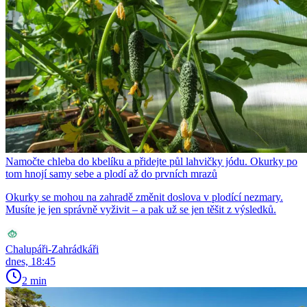
Namočte chleba do kbelíku a přidejte půl lahvičky jódu. Okurky po
tom hnojí samy sebe a plodí až do prvních mrazů
Okurky se mohou na zahradě změnit doslova v plodící nezmary.
Musíte je jen správně vyživit – a pak už se jen těšit z výsledků.
Chalupáři-Zahrádkáři
dnes, 18:45
2 min