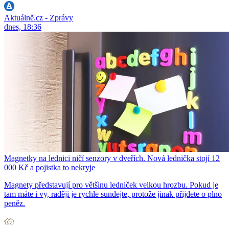
Aktuálně.cz - Zprávy
dnes, 18:36
Magnetky na lednici ničí senzory v dveřích. Nová lednička stojí 12
000 Kč a pojistka to nekryje
Magnety představují pro většinu ledniček velkou hrozbu. Pokud je
tam máte i vy, raději je rychle sundejte, protože jinak přijdete o plno
peněz.