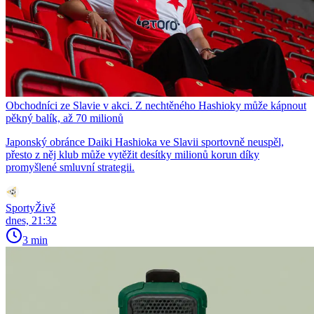
Obchodníci ze Slavie v akci. Z nechtěného Hashioky může kápnout
pěkný balík, až 70 milionů
Japonský obránce Daiki Hashioka ve Slavii sportovně neuspěl,
přesto z něj klub může vytěžit desítky milionů korun díky
promyšlené smluvní strategii.
SportyŽivě
dnes, 21:32
3 min