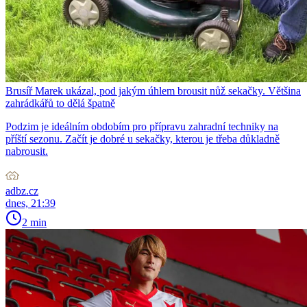
Brusíř Marek ukázal, pod jakým úhlem brousit nůž sekačky. Většina
zahrádkářů to dělá špatně
Podzim je ideálním obdobím pro přípravu zahradní techniky na
příští sezonu. Začít je dobré u sekačky, kterou je třeba důkladně
nabrousit.
adbz.cz
dnes, 21:39
2 min