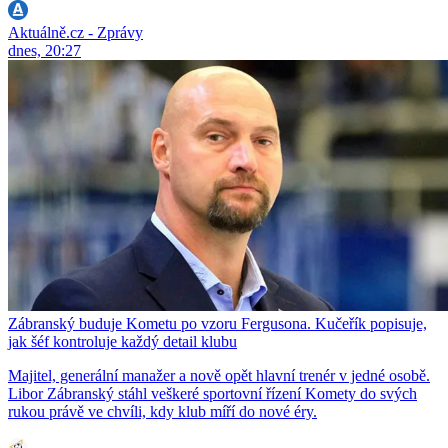
Aktuálně.cz - Zprávy
dnes, 20:27
Zábranský buduje Kometu po vzoru Fergusona. Kučeřík popisuje,
jak šéf kontroluje každý detail klubu
Majitel, generální manažer a nově opět hlavní trenér v jedné osobě.
Libor Zábranský stáhl veškeré sportovní řízení Komety do svých
rukou právě ve chvíli, kdy klub míří do nové éry.