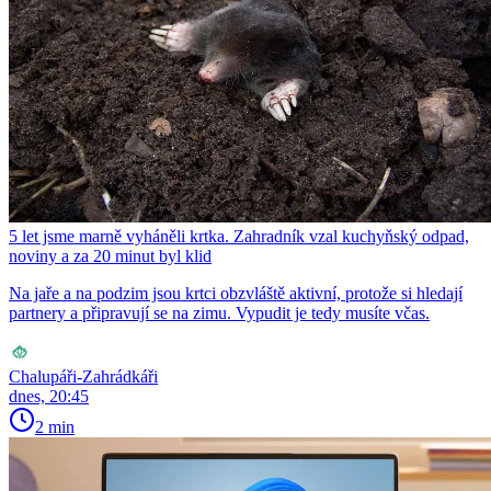
5 let jsme marně vyháněli krtka. Zahradník vzal kuchyňský odpad,
noviny a za 20 minut byl klid
Na jaře a na podzim jsou krtci obzvláště aktivní, protože si hledají
partnery a připravují se na zimu. Vypudit je tedy musíte včas.
Chalupáři-Zahrádkáři
dnes, 20:45
2 min