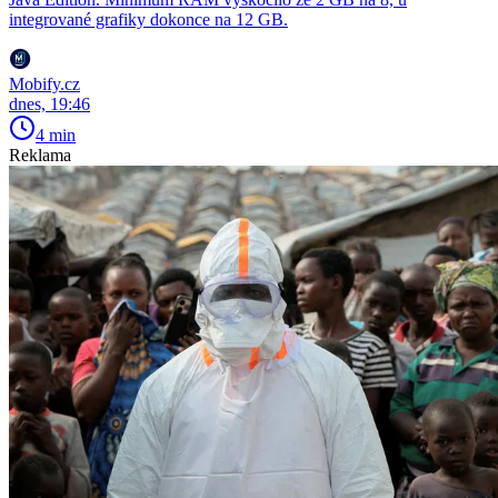
integrované grafiky dokonce na 12 GB.
Mobify.cz
dnes, 19:46
4 min
Reklama