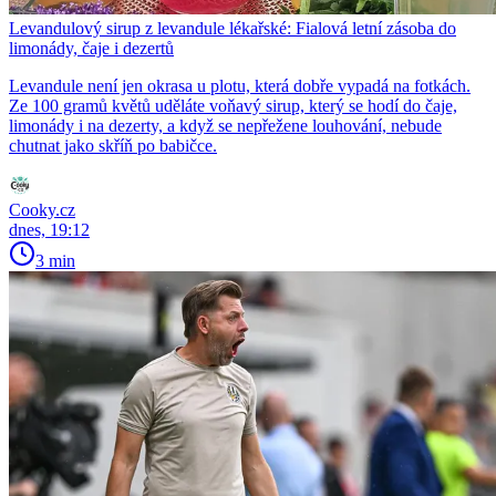
Levandulový sirup z levandule lékařské: Fialová letní zásoba do
limonády, čaje i dezertů
Levandule není jen okrasa u plotu, která dobře vypadá na fotkách.
Ze 100 gramů květů uděláte voňavý sirup, který se hodí do čaje,
limonády i na dezerty, a když se nepřežene louhování, nebude
chutnat jako skříň po babičce.
Cooky.cz
dnes, 19:12
3 min