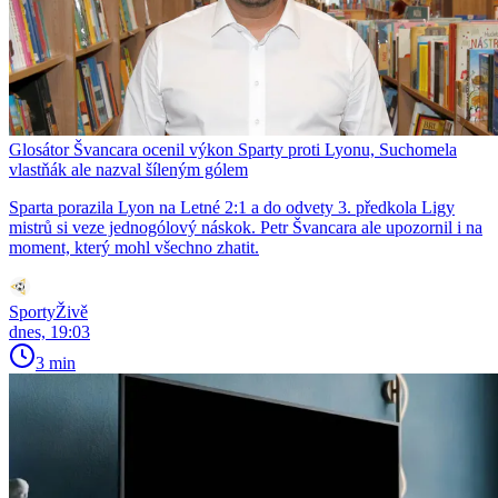
Glosátor Švancara ocenil výkon Sparty proti Lyonu, Suchomela
vlastňák ale nazval šíleným gólem
Sparta porazila Lyon na Letné 2:1 a do odvety 3. předkola Ligy
mistrů si veze jednogólový náskok. Petr Švancara ale upozornil i na
moment, který mohl všechno zhatit.
SportyŽivě
dnes, 19:03
3 min