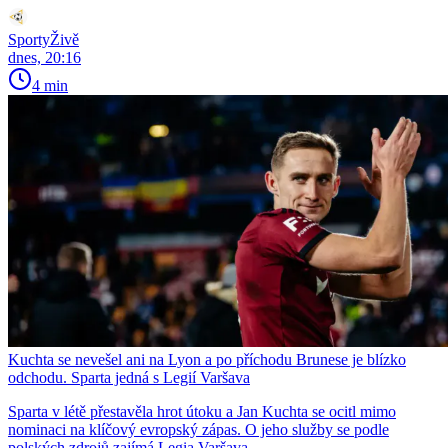
SportyŽivě
dnes, 20:16
4 min
Kuchta se nevešel ani na Lyon a po příchodu Brunese je blízko
odchodu. Sparta jedná s Legií Varšava
Sparta v létě přestavěla hrot útoku a Jan Kuchta se ocitl mimo
nominaci na klíčový evropský zápas. O jeho služby se podle
polských zdrojů zajímá Legia Varšava.