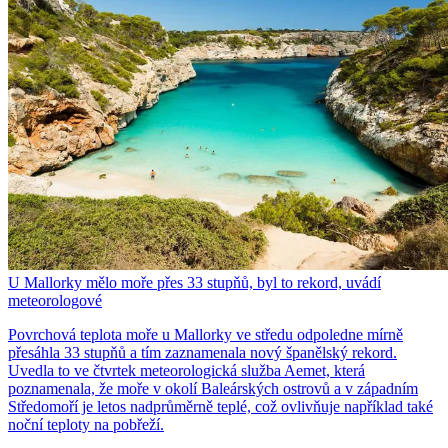
U Mallorky mělo moře přes 33 stupňů, byl to rekord, uvádí
meteorologové
Povrchová teplota moře u Mallorky ve středu odpoledne mírně
přesáhla 33 stupňů a tím zaznamenala nový španělský rekord.
Uvedla to ve čtvrtek meteorologická služba Aemet, která
poznamenala, že moře v okolí Baleárských ostrovů a v západním
Středomoří je letos nadprůměrně teplé, což ovlivňuje například také
noční teploty na pobřeží.