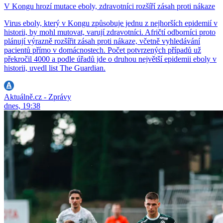
V Kongu hrozí mutace eboly, zdravotníci rozšíří zásah proti nákaze
Virus eboly, který v Kongu způsobuje jednu z nejhorších epidemií v
historii, by mohl mutovat, varují zdravotníci. Afričtí odborníci proto
plánují výrazně rozšířit zásah proti nákaze, včetně vyhledávání
pacientů přímo v domácnostech. Počet potvrzených případů už
překročil 4000 a podle úřadů jde o druhou největší epidemii eboly v
historii, uvedl list The Guardian.
Aktuálně.cz - Zprávy
dnes, 19:38