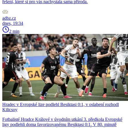
řešení, které si pro vás nachystala sama příroda.
adbz.cz
dnes, 19:34
2 min
Hradec v Evropské lize podlehl Besiktasi 0:1, v oslabení rozhodl
Kilicsoy
Fotbalisté Hradce Králové v úvodním utkání 3. předkola Evropské
ligy podlehli doma favorizovanému Besiktasi 0:1. V 80. minutě