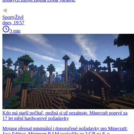
SportyŽivě
dnes, 19:57
3 min
Kdo má starší počítač, možná si už nezahraje. Minecraft poprvé za
17 let mění hardwarové požadavky
Mojang přepsal minimální i doporučené požadavky pro Minecraft:
Java Edition. Minimum RAM vyskočilo ze 2 GB na 8, u