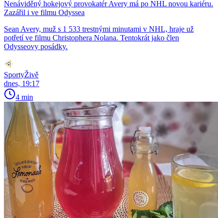
Nenáviděný hokejový provokatér Avery má po NHL novou kariéru.
Zazářil i ve filmu Odyssea
Sean Avery, muž s 1 533 trestnými minutami v NHL, hraje už
potřetí ve filmu Christophera Nolana. Tentokrát jako člen
Odysseovy posádky.
SportyŽivě
dnes, 19:17
4 min