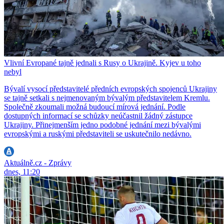
Vlivní Evropané tajně jednali s Rusy o Ukrajině. Kyjev u toho
nebyl
Bývalí vysocí představitelé předních evropských spojenců Ukrajiny
se tajně setkali s nejmenovaným bývalým představitelem Kremlu.
Společně zkoumali možná budoucí mírová jednání. Podle
dostupných informací se schůzky neúčastnil žádný zástupce
Ukrajiny. Přinejmenším jedno podobné jednání mezi bývalými
evropskými a ruskými představiteli se uskutečnilo nedávno.
Aktuálně.cz - Zprávy
dnes, 11:20