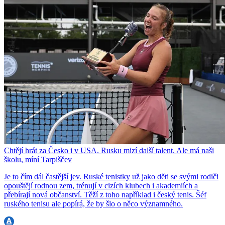
Chtějí hrát za Česko i v USA. Rusku mizí další talent. Ale má naši
školu, míní Tarpiščev
Je to čím dál častější jev. Ruské tenistky už jako děti se svými rodiči
opouštějí rodnou zem, trénují v cizích klubech i akademiích a
přebírají nová občanství. Těží z toho například i český tenis. Šéf
ruského tenisu ale popírá, že by šlo o něco významného.