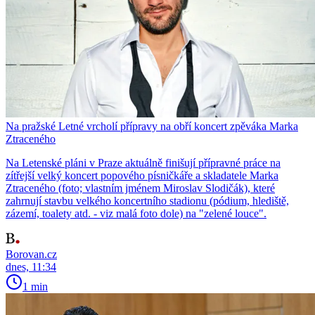
Na pražské Letné vrcholí přípravy na obří koncert zpěváka Marka
Ztraceného
Na Letenské pláni v Praze aktuálně finišují přípravné práce na
zítřejší velký koncert popového písničkáře a skladatele Marka
Ztraceného (foto; vlastním jménem Miroslav Slodičák), které
zahrnují stavbu velkého koncertního stadionu (pódium, hlediště,
zázemí, toalety atd. - viz malá foto dole) na "zelené louce".
Borovan.cz
dnes, 11:34
1 min