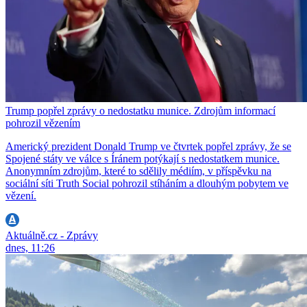
Trump popřel zprávy o nedostatku munice. Zdrojům informací
pohrozil vězením
Americký prezident Donald Trump ve čtvrtek popřel zprávy, že se
Spojené státy ve válce s Íránem potýkají s nedostatkem munice.
Anonymním zdrojům, které to sdělily médiím, v příspěvku na
sociální síti Truth Social pohrozil stíháním a dlouhým pobytem ve
vězení.
Aktuálně.cz - Zprávy
dnes, 11:26