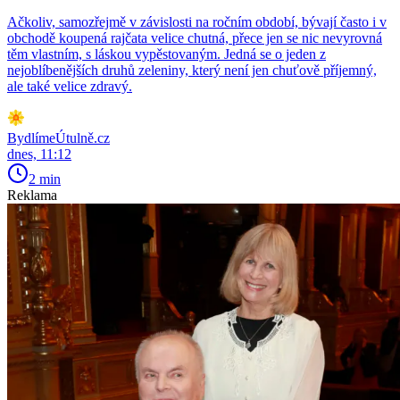
Ačkoliv, samozřejmě v závislosti na ročním období, bývají často i v
obchodě koupená rajčata velice chutná, přece jen se nic nevyrovná
těm vlastním, s láskou vypěstovaným. Jedná se o jeden z
nejoblíbenějších druhů zeleniny, který není jen chuťově příjemný,
ale také velice zdravý.
BydlímeÚtulně.cz
dnes, 11:12
2 min
Reklama