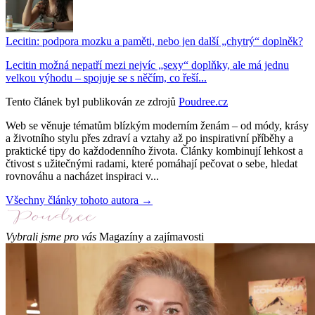
Lecitin: podpora mozku a paměti, nebo jen další „chytrý“ doplněk?
Lecitin možná nepatří mezi nejvíc „sexy“ doplňky, ale má jednu
velkou výhodu – spojuje se s něčím, co řeší...
Tento článek byl publikován ze zdrojů
Poudree.cz
Web se věnuje tématům blízkým moderním ženám – od módy, krásy
a životního stylu přes zdraví a vztahy až po inspirativní příběhy a
praktické tipy do každodenního života. Články kombinují lehkost a
čtivost s užitečnými radami, které pomáhají pečovat o sebe, hledat
rovnováhu a nacházet inspiraci v...
Všechny články tohoto autora →
Vybrali jsme pro vás
Magazíny a zajímavosti