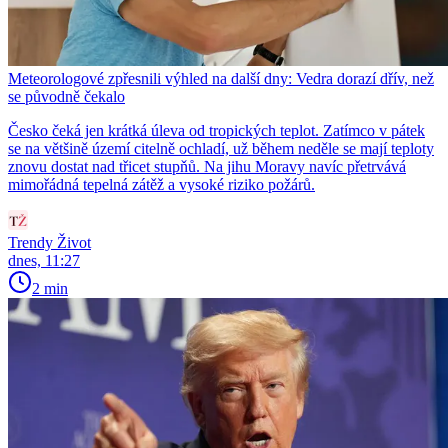
Meteorologové zpřesnili výhled na další dny: Vedra dorazí dřív, než
se původně čekalo
Česko čeká jen krátká úleva od tropických teplot. Zatímco v pátek
se na většině území citelně ochladí, už během neděle se mají teploty
znovu dostat nad třicet stupňů. Na jihu Moravy navíc přetrvává
mimořádná tepelná zátěž a vysoké riziko požárů.
Trendy Život
dnes, 11:27
2 min