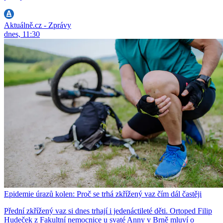
Aktuálně.cz - Zprávy
dnes, 11:30
Epidemie úrazů kolen: Proč se trhá zkřížený vaz čím dál častěji
Přední zkřížený vaz si dnes trhají i jedenáctileté děti. Ortoped Filip
Hudeček z Fakultní nemocnice u svaté Anny v Brně mluví o