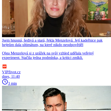
Jsem hnusná, šedivá a stará, řekla Menzelová. Její kadeřnice pak
hejtrům dala ultimátum, na které nikdo neodpověděl
Olga Menzelová si z urážek na svůj vzhled udělala veřejný
experiment. Stačila jedna podmínka, a kritici zmlkli.
VIPživot.cz
dnes, 11:40
3 min