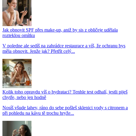
Jak obnovit SPF přes make-up, aniž by sis z obličeje udělala
rozteklou omítku
V poledne ale sedíš na zahrádce restaurace a víš, že ochranu bys
měla obnovit. Jenže jak? Přetřít celý...
Kolik toho opravdu víš o hydrataci? Tenhle test odhalí, jestli piješ
chytře, nebo jen hodně
Nosíš všude lahev, ráno do sebe pošleš sklenici vody s citronem a
při pohledu na kávu tě trochu hryže...