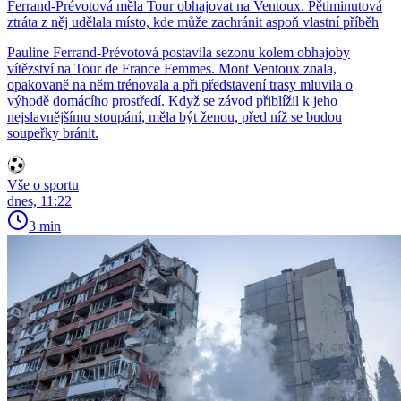
Ferrand-Prévotová měla Tour obhajovat na Ventoux. Pětiminutová
ztráta z něj udělala místo, kde může zachránit aspoň vlastní příběh
Pauline Ferrand-Prévotová postavila sezonu kolem obhajoby
vítězství na Tour de France Femmes. Mont Ventoux znala,
opakovaně na něm trénovala a při představení trasy mluvila o
výhodě domácího prostředí. Když se závod přiblížil k jeho
nejslavnějšímu stoupání, měla být ženou, před níž se budou
soupeřky bránit.
Vše o sportu
dnes, 11:22
3 min