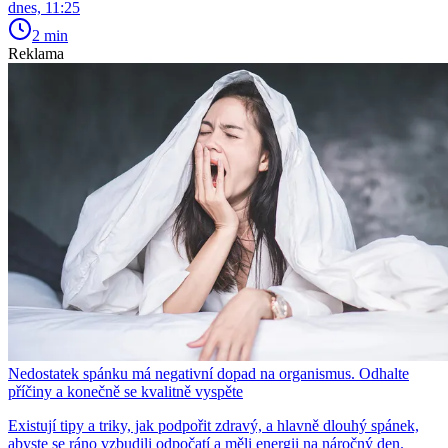
dnes, 11:25
2 min
Reklama
Nedostatek spánku má negativní dopad na organismus. Odhalte
příčiny a konečně se kvalitně vyspěte
Existují tipy a triky, jak podpořit zdravý, a hlavně dlouhý spánek,
abyste se ráno vzbudili odpočatí a měli energii na náročný den.