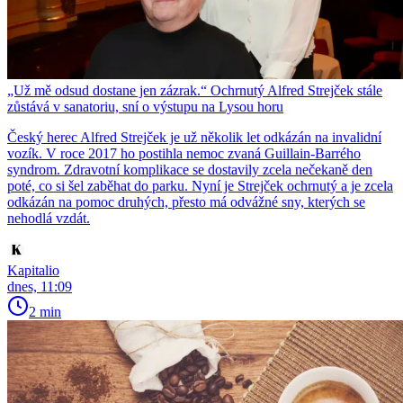
„Už mě odsud dostane jen zázrak.“ Ochrnutý Alfred Strejček stále
zůstává v sanatoriu, sní o výstupu na Lysou horu
Český herec Alfred Strejček je už několik let odkázán na invalidní
vozík. V roce 2017 ho postihla nemoc zvaná Guillain-Barrého
syndrom. Zdravotní komplikace se dostavily zcela nečekaně den
poté, co si šel zaběhat do parku. Nyní je Strejček ochrnutý a je zcela
odkázán na pomoc druhých, přesto má odvážné sny, kterých se
nehodlá vzdát.
Kapitalio
dnes, 11:09
2 min