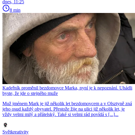
dnes, 11:25
8 min
Kadeřník proměnil bezdomovce Marka, nyní je k nepoznání. Uhádli
byste, že jde o stejného muže
Muž jménem Mark je již několik let bezdomovcem a v Olsztyně zná
jeho osud každý obyvatel. Přestože žije na ulici již několik let, je
vždy velmi milý a přátelský. Také si velmi rád povídá s [...]...
Světkreativity