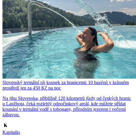
Slovenský termální ráj kousek za hranicemi: 10 bazénů v krásném
prostředí jen za 450 Kč na noc
Na jihu Slovenska, přibližně 120 kilometrů jízdy od českých hranic
u Lanžhota, čeká rozlehlý odpočinkový areál, kde můžete střídat
koupání v termální vodě s tobogany, přírodním jezerem i večerní
zábavou.
Kapitalio