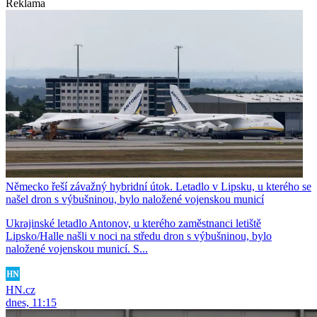
Reklama
Německo řeší závažný hybridní útok. Letadlo v Lipsku, u kterého se
našel dron s výbušninou, bylo naložené vojenskou municí
Ukrajinské letadlo Antonov, u kterého zaměstnanci letiště
Lipsko/Halle našli v noci na středu dron s výbušninou, bylo
naložené vojenskou municí. S...
HN.cz
dnes, 11:15