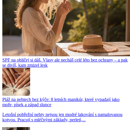
SPF na obličej si dáš. Vlasy ale necháš celé léto bez ochrany – a pak
se divíš, kam zmizel lesk
Pláž na nehtech bez kýče: 8 letních manikúr, které vypadají jako
moře, písek a západ slunce
Letošní pobřežní nehty nejsou jen modré lakování s namalovanou
kotvou. Pracují s mléčnými základy, perletí,...