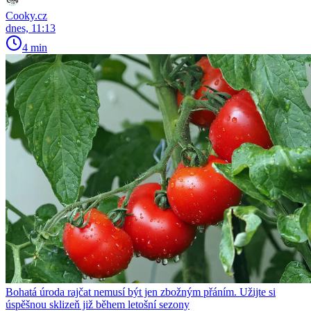
Cooky.cz
dnes, 11:13
4 min
Bohatá úroda rajčat nemusí být jen zbožným přáním. Užijte si
úspěšnou sklizeň již během letošní sezony