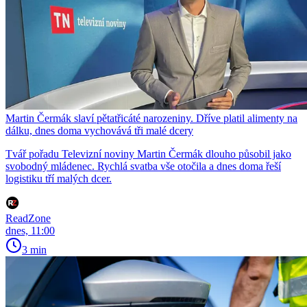
Martin Čermák slaví pětatřicáté narozeniny. Dříve platil alimenty na
dálku, dnes doma vychovává tři malé dcery
Tvář pořadu Televizní noviny Martin Čermák dlouho působil jako
svobodný mládenec. Rychlá svatba vše otočila a dnes doma řeší
logistiku tří malých dcer.
ReadZone
dnes, 11:00
3 min