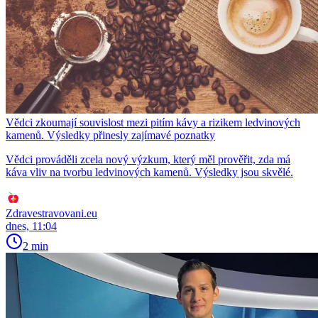
Vědci zkoumají souvislost mezi pitím kávy a rizikem ledvinových
kamenů. Výsledky přinesly zajímavé poznatky
Vědci prováděli zcela nový výzkum, který měl prověřit, zda má
káva vliv na tvorbu ledvinových kamenů. Výsledky jsou skvělé.
Zdravestravovani.eu
dnes, 11:04
2 min