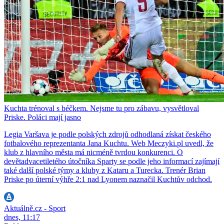
Kuchta trénoval s béčkem. Nejsme tu pro zábavu, vysvětloval
Priske. Poláci mají jasno
Legia Varšava je podle polských zdrojů odhodlaná získat českého
fotbalového reprezentanta Jana Kuchtu. Web Meczyki.pl uvedl, že
klub z hlavního města má nicméně tvrdou konkurenci. O
devětadvacetiletého útočníka Sparty se podle jeho informací zajímají
také další polské týmy a kluby z Kataru a Turecka. Trenér Brian
Priske po úterní výhře 2:1 nad Lyonem naznačil Kuchtův odchod.
Aktuálně.cz - Sport
dnes, 11:17