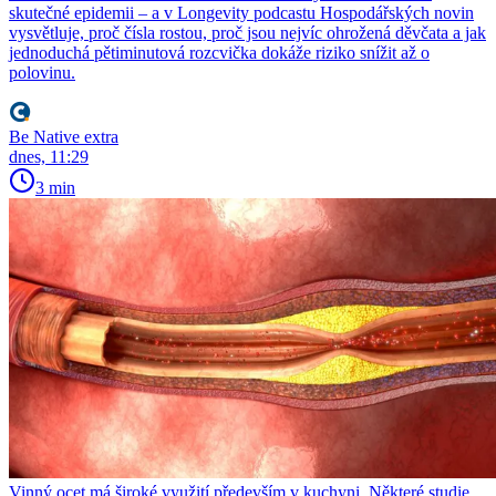
skutečné epidemii – a v Longevity podcastu Hospodářských novin
vysvětluje, proč čísla rostou, proč jsou nejvíc ohrožená děvčata a jak
jednoduchá pětiminutová rozcvička dokáže riziko snížit až o
polovinu.
Be Native extra
dnes, 11:29
3 min
Vinný ocet má široké využití především v kuchyni. Některé studie