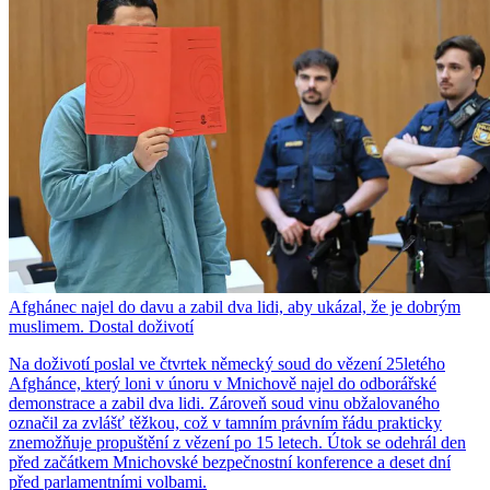
Afghánec najel do davu a zabil dva lidi, aby ukázal, že je dobrým
muslimem. Dostal doživotí
Na doživotí poslal ve čtvrtek německý soud do vězení 25letého
Afghánce, který loni v únoru v Mnichově najel do odborářské
demonstrace a zabil dva lidi. Zároveň soud vinu obžalovaného
označil za zvlášť těžkou, což v tamním právním řádu prakticky
znemožňuje propuštění z vězení po 15 letech. Útok se odehrál den
před začátkem Mnichovské bezpečnostní konference a deset dní
před parlamentními volbami.