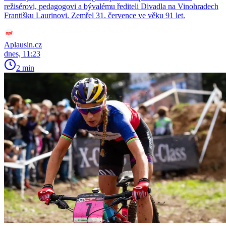
režisérovi, pedagogovi a bývalému řediteli Divadla na Vinohradech
Františku Laurinovi. Zemřel 31. července ve věku 91 let.
Aplausin.cz
dnes, 11:23
2 min