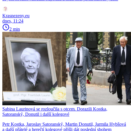
Krasnezeny.eu
dnes, 11:24
2 min
Sabina Laurinová se rozloučila s otcem. Dorazili Kostka,
Satoranský, Donutil i další kolegové
Petr Kostka, Jaroslav Satoranský, Martin Donutil, Jarmila Hybšová
a další přátelé a herečtí kolegové přišli dát poslední sbohem