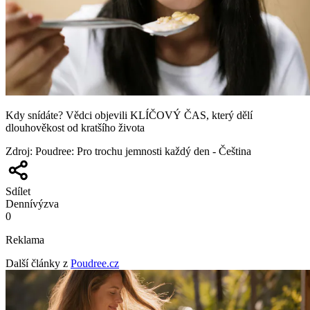
Kdy snídáte? Vědci objevili KLÍČOVÝ ČAS, který dělí
dlouhověkost od kratšího života
Zdroj
:
Poudree: Pro trochu jemnosti každý den - Čeština
Sdílet
Denní
výzva
0
Reklama
Další články z
Poudree.cz