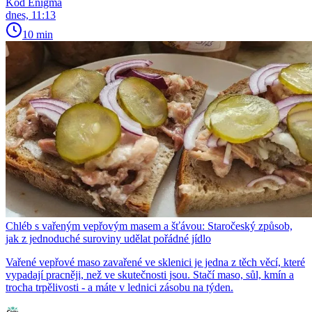
Kód Enigma
dnes, 11:13
10 min
Chléb s vařeným vepřovým masem a šťávou: Staročeský způsob,
jak z jednoduché suroviny udělat pořádné jídlo
Vařené vepřové maso zavařené ve sklenici je jedna z těch věcí, které
vypadají pracněji, než ve skutečnosti jsou. Stačí maso, sůl, kmín a
trocha trpělivosti - a máte v lednici zásobu na týden.