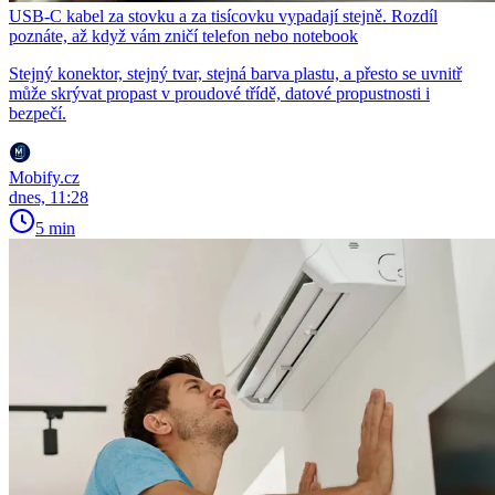
USB-C kabel za stovku a za tisícovku vypadají stejně. Rozdíl
poznáte, až když vám zničí telefon nebo notebook
Stejný konektor, stejný tvar, stejná barva plastu, a přesto se uvnitř
může skrývat propast v proudové třídě, datové propustnosti i
bezpečí.
Mobify.cz
dnes, 11:28
5 min