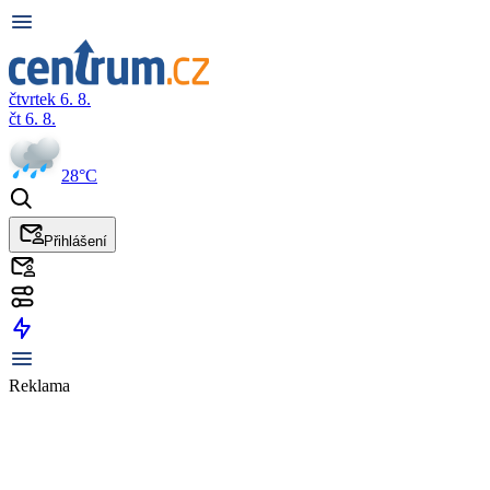
čtvrtek 6. 8.
čt 6. 8.
28°C
Přihlášení
Reklama