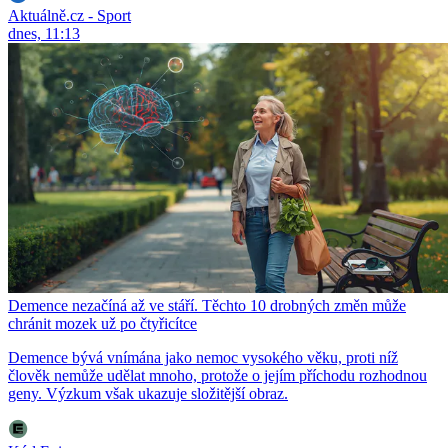
Aktuálně.cz - Sport
dnes, 11:13
Demence nezačíná až ve stáří. Těchto 10 drobných změn může
chránit mozek už po čtyřicítce
Demence bývá vnímána jako nemoc vysokého věku, proti níž
člověk nemůže udělat mnoho, protože o jejím příchodu rozhodnou
geny. Výzkum však ukazuje složitější obraz.