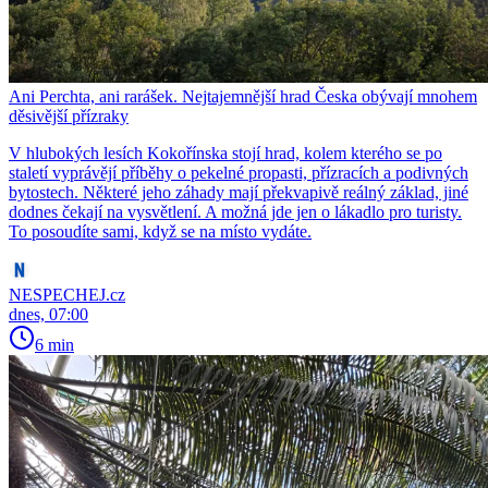
Ani Perchta, ani rarášek. Nejtajemnější hrad Česka obývají mnohem
děsivější přízraky
V hlubokých lesích Kokořínska stojí hrad, kolem kterého se po
staletí vyprávějí příběhy o pekelné propasti, přízracích a podivných
bytostech. Některé jeho záhady mají překvapivě reálný základ, jiné
dodnes čekají na vysvětlení. A možná jde jen o lákadlo pro turisty.
To posoudíte sami, když se na místo vydáte.
NESPECHEJ.cz
dnes, 07:00
6 min