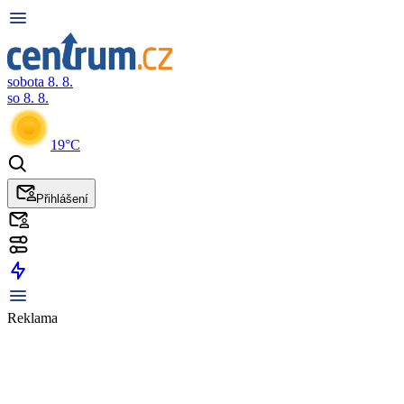
sobota 8. 8.
so 8. 8.
19°C
Přihlášení
Reklama