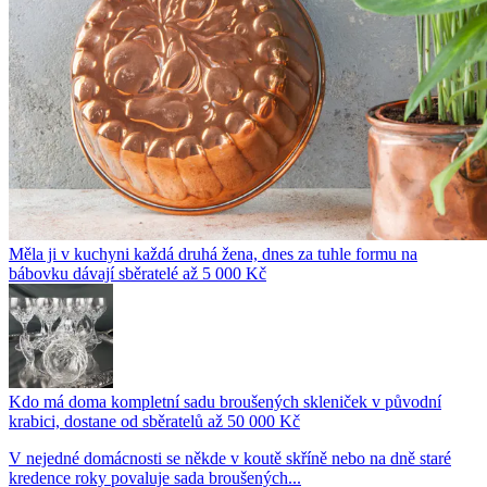
Měla ji v kuchyni každá druhá žena, dnes za tuhle formu na
bábovku dávají sběratelé až 5 000 Kč
Kdo má doma kompletní sadu broušených skleniček v původní
krabici, dostane od sběratelů až 50 000 Kč
V nejedné domácnosti se někde v koutě skříně nebo na dně staré
kredence roky povaluje sada broušených...