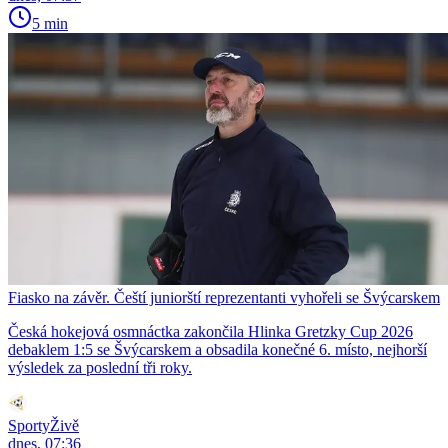
5 min
Fiasko na závěr. Čeští juniorští reprezentanti vyhořeli se Švýcarskem
Česká hokejová osmnáctka zakončila Hlinka Gretzky Cup 2026
debaklem 1:5 se Švýcarskem a obsadila konečné 6. místo, nejhorší
výsledek za poslední tři roky.
SportyŽivě
dnes, 07:36