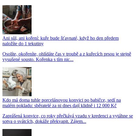
Ani sůl, ani koření: kuře bude šťavnaté, když ho den předem
naložíte do 1 tekutiny
Osolíte, okořeníte, ohlídáte čas v troubě a z kuřecích prsou je stejně
vysušené sousto. Kořenka s tím nic...
Kdo má doma tuhle porcelánovou konvici po babičce, sedí na
malém pokladu: sběratelé za ni dnes dají klidně i 12 000 Kč
Zaprášená konvice, co roky přečkává vzadu v kredenci a vytáhne se
sotva o svátcích, dokáže překvapit. Zájem...