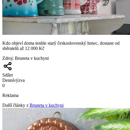
Kdo objeví doma tenhle starý československý hrnec, dostane od
sběratelů až 12 000 Kč
Zdroj
:
Bruneta v kuchyni
Sdílet
Denní
výzva
0
Reklama
Další články z
Bruneta v kuchyni