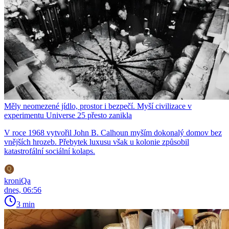
Měly neomezené jídlo, prostor i bezpečí. Myší civilizace v
experimentu Universe 25 přesto zanikla
V roce 1968 vytvořil John B. Calhoun myším dokonalý domov bez
vnějších hrozeb. Přebytek luxusu však u kolonie způsobil
katastrofální sociální kolaps.
kroniQa
dnes, 06:56
3 min