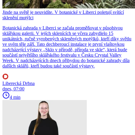
Jinde na světě je neuvidíte. V botanické v Liberci poletují svítící
sklenění motýlci
Botanická zahrada v Liberci se začala proměňovat v působivou
sklářskou galerii. V jejích sklenících se včera zabydlelo 15
unikátních, ručně vyrobených skleněných motýlků, kteří díky světlu
ve svém těle září. Tato dechberoucí instalace je první vlaštovkou
nadcházející výstavy „Sklo v přírodě, příroda ve skle“, která bude
součástí největšího sklářského festivalu v Česku Crystal Valley
Week. V nadcházejících dnech přibydou do botanické zahrady díla
dalších sklářů, kteří budou také součástí výstavy.
Liberecká Drbna
dnes, 07:00
4 min