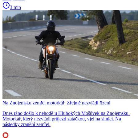
3 min
Na Znojemsku zemřel motorkář. Zřejmě nezvládl řízení
Dnes ráno došlo k nehodě u Hlubokých Mošůvek na Znojemsku.
Motorkář, který nezvládl průjezd zatáčkou, vjel na silnici. Na
následky zranění zemřel.