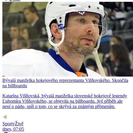
Bývalá manželka hokejového reprezentanta Višňovského. Skončila
na billboardu
Katarína Višňovská, bývalá manželka slovenské hokejové legendy
Ľubomíra Višňovského, se objevila na billboardu. Její příběh ale
není o pádu, spíš o tom, co se skrývá za známým příjmením.
SportyŽivě
dnes, 07:05