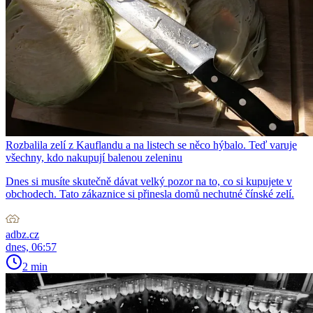
Rozbalila zelí z Kauflandu a na listech se něco hýbalo. Teď varuje
všechny, kdo nakupují balenou zeleninu
Dnes si musíte skutečně dávat velký pozor na to, co si kupujete v
obchodech. Tato zákaznice si přinesla domů nechutné čínské zelí.
adbz.cz
dnes, 06:57
2 min