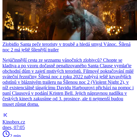
Zlobidlo Santa peče teroristy v troubě a hledá smysl Vánoc. Šílená
noc 2 má ještě šílenější trailer
Nejúčinnější cesta ze seznamu vánočních zlobivců? Chopte se
kladiva a po vzoru dočasně penalizovaného Santa Clause vymlaťte
obchodní dům v zajetí mstivých teroristů. Filmové pokračování milé
sváteční řezničiny Šílená noc z roku 2022 nabývá ještě krvavějších
odstínů v bláznivém traileru na Šílenou noc 2 (Violent Night 2), v
níž existenciálně tápajícímu Davidu Harbourovi přichází na pomoc i
paní Clausová v podání Kristen Bell. Jejich nápravnou nadílku v
českých kinech zakusíme od 3. prosince, ale ti nejmenší budou
muset zůstat doma.
Kinobox.cz
dnes, 07:05
2 min