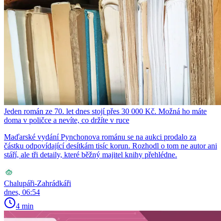
Jeden román ze 70. let dnes stojí přes 30 000 Kč. Možná ho máte
doma v poličce a nevíte, co držíte v ruce
Maďarské vydání Pynchonova románu se na aukci prodalo za
částku odpovídající desítkám tisíc korun. Rozhodl o tom ne autor ani
stáří, ale tři detaily, které běžný majitel knihy přehlédne.
Chalupáři-Zahrádkáři
dnes, 06:54
4 min