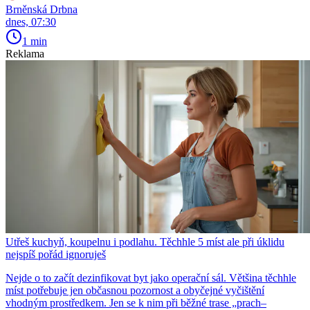
Brněnská Drbna
dnes, 07:30
1 min
Reklama
Utřeš kuchyň, koupelnu i podlahu. Těchhle 5 míst ale při úklidu
nejspíš pořád ignoruješ
Nejde o to začít dezinfikovat byt jako operační sál. Většina těchhle
míst potřebuje jen občasnou pozornost a obyčejné vyčištění
vhodným prostředkem. Jen se k nim při běžné trase „prach–