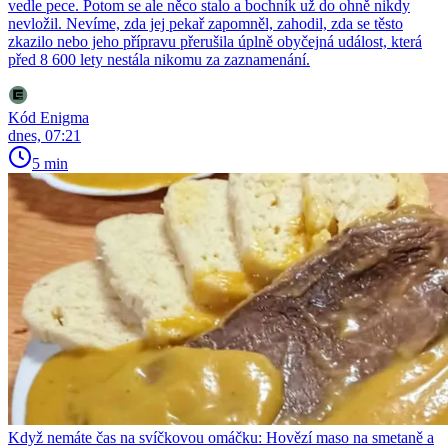
vedle pece. Potom se ale něco stalo a bochník už do ohně nikdy
nevložil. Nevíme, zda jej pekař zapomněl, zahodil, zda se těsto
zkazilo nebo jeho přípravu přerušila úplně obyčejná událost, která
před 8 600 lety nestála nikomu za zaznamenání.
Kód Enigma
dnes, 07:21
5 min
Když nemáte čas na svíčkovou omáčku: Hovězí maso na smetaně a