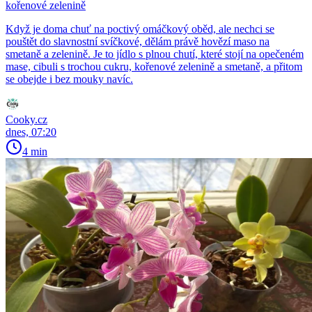
kořenové zelenině
Když je doma chuť na poctivý omáčkový oběd, ale nechci se
pouštět do slavnostní svíčkové, dělám právě hovězí maso na
smetaně a zelenině. Je to jídlo s plnou chutí, které stojí na opečeném
mase, cibuli s trochou cukru, kořenové zelenině a smetaně, a přitom
se obejde i bez mouky navíc.
Cooky.cz
dnes, 07:20
4 min