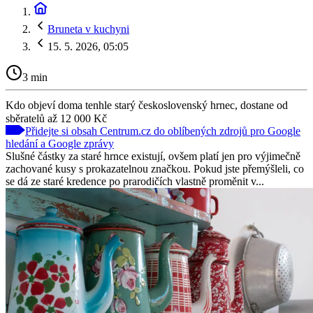
Bruneta v kuchyni
15. 5. 2026, 05:05
3 min
Kdo objeví doma tenhle starý československý hrnec, dostane od
sběratelů až 12 000 Kč
Přidejte si obsah Centrum.cz do oblíbených zdrojů pro Google
hledání a Google zprávy
Slušné částky za staré hrnce existují, ovšem platí jen pro výjimečně
zachované kusy s prokazatelnou značkou. Pokud jste přemýšleli, co
se dá ze staré kredence po prarodičích vlastně proměnit v...