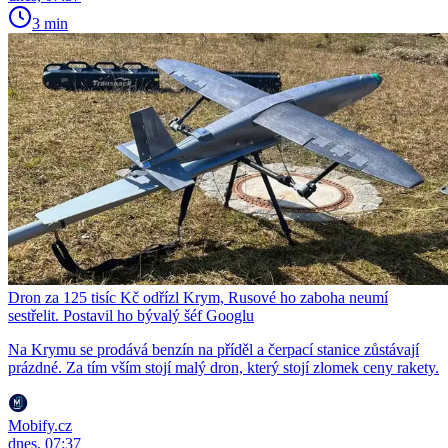
3 min
Dron za 125 tisíc Kč odřízl Krym, Rusové ho zaboha neumí
sestřelit. Postavil ho bývalý šéf Googlu
Na Krymu se prodává benzín na příděl a čerpací stanice zůstávají
prázdné. Za tím vším stojí malý dron, který stojí zlomek ceny rakety.
Mobify.cz
dnes, 07:37