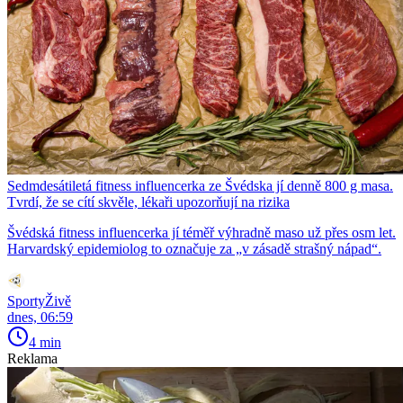
Sedmdesátiletá fitness influencerka ze Švédska jí denně 800 g masa.
Tvrdí, že se cítí skvěle, lékaři upozorňují na rizika
Švédská fitness influencerka jí téměř výhradně maso už přes osm let.
Harvardský epidemiolog to označuje za „v zásadě strašný nápad“.
SportyŽivě
dnes, 06:59
4 min
Reklama