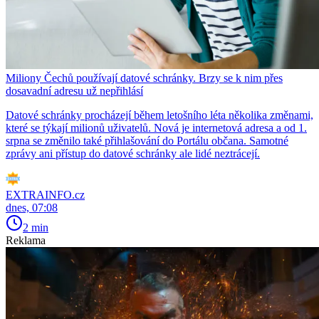
Miliony Čechů používají datové schránky. Brzy se k nim přes
dosavadní adresu už nepřihlásí
Datové schránky procházejí během letošního léta několika změnami,
které se týkají milionů uživatelů. Nová je internetová adresa a od 1.
srpna se změnilo také přihlašování do Portálu občana. Samotné
zprávy ani přístup do datové schránky ale lidé neztrácejí.
EXTRAINFO.cz
dnes, 07:08
2 min
Reklama