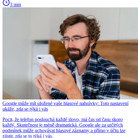
3 min
Google může mít uložené vaše hlasové nahrávky: Toto nastavení
ukáže, zda se týká i vás
Pocit, že telefon poslouchá každé slovo, má čas od času skoro
každý. Skutečnost je méně dramatická. Google ale za určitých
podmínek může uchovávat hlasové záznamy a přímo v účtu lze
zjistit, zda se to týká i vás.