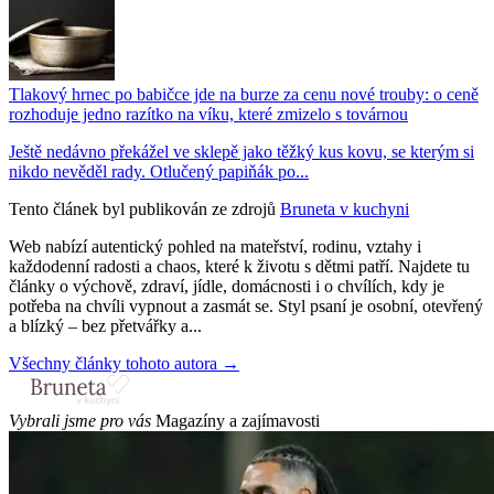
Tlakový hrnec po babičce jde na burze za cenu nové trouby: o ceně
rozhoduje jedno razítko na víku, které zmizelo s továrnou
Ještě nedávno překážel ve sklepě jako těžký kus kovu, se kterým si
nikdo nevěděl rady. Otlučený papiňák po...
Tento článek byl publikován ze zdrojů
Bruneta v kuchyni
Web nabízí autentický pohled na mateřství, rodinu, vztahy i
každodenní radosti a chaos, které k životu s dětmi patří. Najdete tu
články o výchově, zdraví, jídle, domácnosti i o chvílích, kdy je
potřeba na chvíli vypnout a zasmát se. Styl psaní je osobní, otevřený
a blízký – bez přetvářky a...
Všechny články tohoto autora →
Vybrali jsme pro vás
Magazíny a zajímavosti