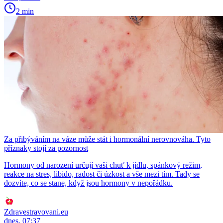
2 min
Za přibýváním na váze může stát i hormonální nerovnováha. Tyto
příznaky stojí za pozornost
Hormony od narození určují vaši chuť k jídlu, spánkový režim,
reakce na stres, libido, radost či úzkost a vše mezi tím. Tady se
dozvíte, co se stane, když jsou hormony v nepořádku.
Zdravestravovani.eu
dnes, 07:37