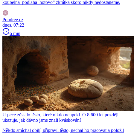
koupelna–podlaha–hotovo“ zkrátka skoro nikdy nedostaneme.
Poudree.cz
dnes, 07:22
6 min
U pece zůstalo těsto, které nikdo neupekl. O 8.600 let později
ukazuje, jak dávno jsme znali kváskování
Někdo smíchal obilí, připravil těsto, nechal ho pracovat a položil