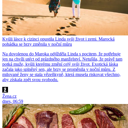
Kvůli lásce k cizinci opustila Linda svůj život i zemi. Marocká
pohádka se brzy změnila v noční můru
Na dovolenou do Maroka odjížděla Linda s pocitem, že potřebuje
jen na chvíli utéct od prázdného manželství. Netušila, že právě tam
potká muže, kvůli kterému změní celý svůj život. Exotická láska
začala jako splněný sen, ale brzy se proměnila v noční můru. Z
milované ženy se stala vězeňkyně, která musela riskovat všechno,
aby získala zpět svou svobodu.
Žena.cz
dnes, 06:59