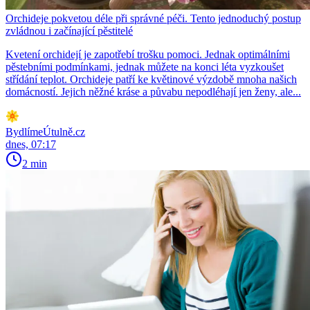
Orchideje pokvetou déle při správné péči. Tento jednoduchý postup
zvládnou i začínající pěstitelé
Kvetení orchidejí je zapotřebí trošku pomoci. Jednak optimálními
pěstebními podmínkami, jednak můžete na konci léta vyzkoušet
střídání teplot. Orchideje patří ke květinové výzdobě mnoha našich
domácností. Jejich něžné kráse a půvabu nepodléhají jen ženy, ale...
BydlímeÚtulně.cz
dnes, 07:17
2 min