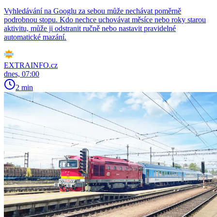
Vyhledávání na Googlu za sebou může nechávat poměrně
podrobnou stopu. Kdo nechce uchovávat měsíce nebo roky starou
aktivitu, může ji odstranit ručně nebo nastavit pravidelné
automatické mazání.
EXTRAINFO.cz
dnes, 07:00
2 min