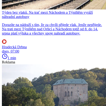
Týden bez vlaků. Na trať mezi Náchodem a Týništěm vyráží
náhradní autobusy
Dorazíte na nádraží s tím, že za chvíli přijede vlak. Jenže nepřijede.
Na trati mezi Týništěm nad Orlicí a Náchodem totiž od 8. do 14.
srpna platí výluka a všechny spoje nahradí autobusy.
Hradecká Drbna
dnes, 07:00
1 min
Reklama