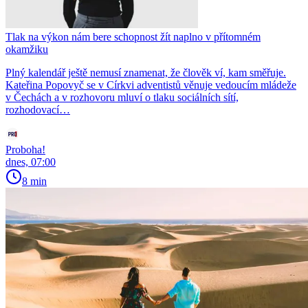
Tlak na výkon nám bere schopnost žít naplno v přítomném
okamžiku
Plný kalendář ještě nemusí znamenat, že člověk ví, kam směřuje.
Kateřina Popovyč se v Církvi adventistů věnuje vedoucím mládeže
v Čechách a v rozhovoru mluví o tlaku sociálních sítí,
rozhodovací…
Proboha!
dnes, 07:00
8 min