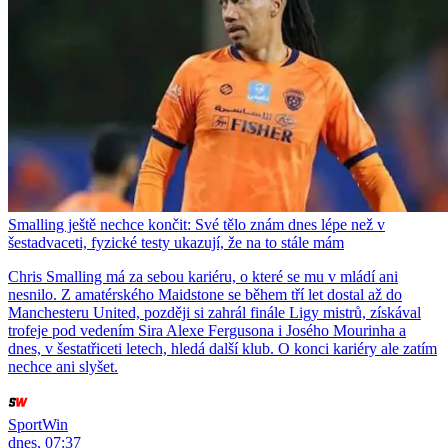
Smalling ještě nechce končit: Své tělo znám dnes lépe než v
šestadvaceti, fyzické testy ukazují, že na to stále mám
Chris Smalling má za sebou kariéru, o které se mu v mládí ani
nesnilo. Z amatérského Maidstone se během tří let dostal až do
Manchesteru United, později si zahrál finále Ligy mistrů, získával
trofeje pod vedením Sira Alexe Fergusona i Josého Mourinha a
dnes, v šestatřiceti letech, hledá další klub. O konci kariéry ale zatím
nechce ani slyšet.
SportWin
dnes, 07:37