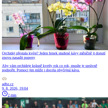
Orchidej přestala kvést? Jeden hrnek studené kávy měsíčně ji donutí
znovu nasadit pupeny
Aby vám orchideje krásně kvetly rok co rok, musíte je správně
podpořit. Pomoci jim může i docela obyčejná káva.
adbz.cz
9. 8. 2026, 19:04
2 min