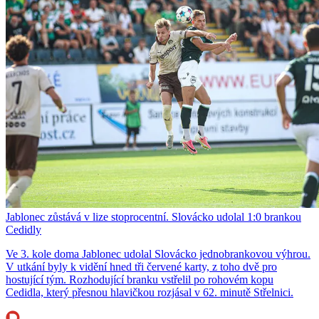
Jablonec zůstává v lize stoprocentní. Slovácko udolal 1:0 brankou
Cedidly
Ve 3. kole doma Jablonec udolal Slovácko jednobrankovou výhrou.
V utkání byly k vidění hned tři červené karty, z toho dvě pro
hostující tým. Rozhodující branku vstřelil po rohovém kopu
Cedidla, který přesnou hlavičkou rozjásal v 62. minutě Střelnici.