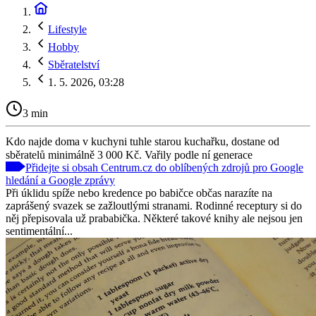
Lifestyle
Hobby
Sběratelství
1. 5. 2026, 03:28
3 min
Kdo najde doma v kuchyni tuhle starou kuchařku, dostane od
sběratelů minimálně 3 000 Kč. Vařily podle ní generace
Přidejte si obsah Centrum.cz do oblíbených zdrojů pro Google
hledání a Google zprávy
Při úklidu spíže nebo kredence po babičce občas narazíte na
zaprášený svazek se zažloutlými stranami. Rodinné receptury si do
něj přepisovala už prababička. Některé takové knihy ale nejsou jen
sentimentální...