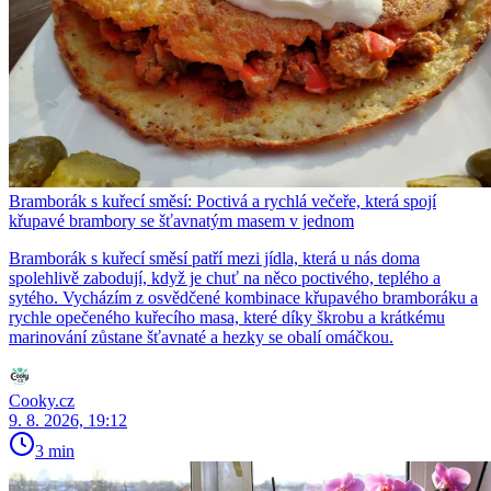
Bramborák s kuřecí směsí: Poctivá a rychlá večeře, která spojí
křupavé brambory se šťavnatým masem v jednom
Bramborák s kuřecí směsí patří mezi jídla, která u nás doma
spolehlivě zabodují, když je chuť na něco poctivého, teplého a
sytého. Vycházím z osvědčené kombinace křupavého bramboráku a
rychle opečeného kuřecího masa, které díky škrobu a krátkému
marinování zůstane šťavnaté a hezky se obalí omáčkou.
Cooky.cz
9. 8. 2026, 19:12
3 min