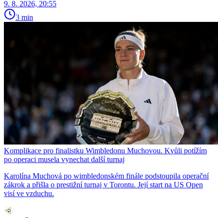
9. 8. 2026, 20:55
3 min
Komplikace pro finalistku Wimbledonu Muchovou. Kvůli potížím
po operaci musela vynechat další turnaj
Karolína Muchová po wimbledonském finále podstoupila operační
zákrok a přišla o prestižní turnaj v Torontu. Její start na US Open
visí ve vzduchu.