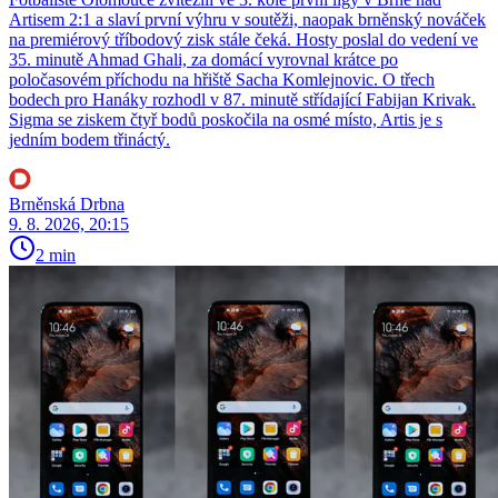
Artisem 2:1 a slaví první výhru v soutěži, naopak brněnský nováček
na premiérový tříbodový zisk stále čeká. Hosty poslal do vedení ve
35. minutě Ahmad Ghali, za domácí vyrovnal krátce po
poločasovém příchodu na hřiště Sacha Komlejnovic. O třech
bodech pro Hanáky rozhodl v 87. minutě střídající Fabijan Krivak.
Sigma se ziskem čtyř bodů poskočila na osmé místo, Artis je s
jedním bodem třináctý.
Brněnská Drbna
9. 8. 2026, 20:15
2 min