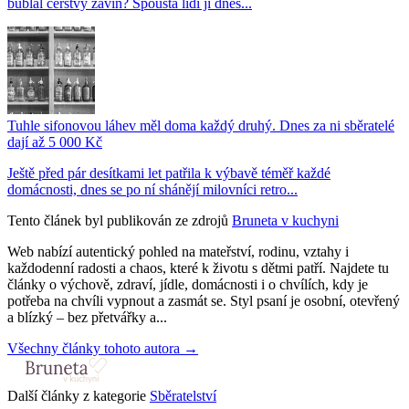
bublal čerstvý závin? Spousta lidí ji dnes...
Tuhle sifonovou láhev měl doma každý druhý. Dnes za ni sběratelé
dají až 5 000 Kč
Ještě před pár desítkami let patřila k výbavě téměř každé
domácnosti, dnes se po ní shánějí milovníci retro...
Tento článek byl publikován ze zdrojů
Bruneta v kuchyni
Web nabízí autentický pohled na mateřství, rodinu, vztahy i
každodenní radosti a chaos, které k životu s dětmi patří. Najdete tu
články o výchově, zdraví, jídle, domácnosti i o chvílích, kdy je
potřeba na chvíli vypnout a zasmát se. Styl psaní je osobní, otevřený
a blízký – bez přetvářky a...
Všechny články tohoto autora →
Další články z kategorie
Sběratelství