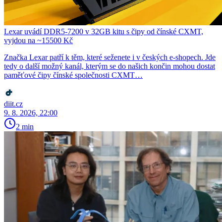
Lexar uvádí DDR5-7200 v 32GB kitu s čipy od čínské CXMT,
vyjdou na ~15500 Kč
Značka Lexar patří k těm, které seženete i v českých e-shopech. Jde
tedy o další možný kanál, kterým se do našich končin mohou dostat
paměťové čipy čínské společnosti CXMT…
diit.cz
9. 8. 2026, 22:00
2 min