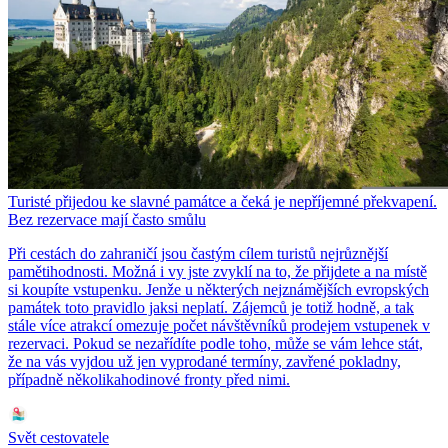
Turisté přijedou ke slavné památce a čeká je nepříjemné překvapení.
Bez rezervace mají často smůlu
Při cestách do zahraničí jsou častým cílem turistů nejrůznější
pamětihodnosti. Možná i vy jste zvyklí na to, že přijdete a na místě
si koupíte vstupenku. Jenže u některých nejznámějších evropských
památek toto pravidlo jaksi neplatí. Zájemců je totiž hodně, a tak
stále více atrakcí omezuje počet návštěvníků prodejem vstupenek v
rezervaci. Pokud se nezařídíte podle toho, může se vám lehce stát,
že na vás vyjdou už jen vyprodané termíny, zavřené pokladny,
případně několikahodinové fronty před nimi.
Svět cestovatele