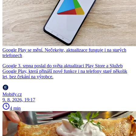
Google Play se mění. Nečekejte, aktualizace funguje i na starých
telefonech
Google 3. srpna poslal do světa aktualizaci Play Store a Služeb
Google Play, která přináší nové funkce i na telefony staré několik
let, bez čekání na výrobce.
Mobify.cz
9. 8. 2026, 19:17
4 min