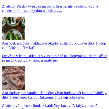
Znáte to. Placky vypadají na pánvi krásně, ale ve chvíli, kdy je
chcete obrátit, se rozjedou na kaši a z...
Ani ocet, ani cukr: nakládané okurky zůstanou křupavé díky 1 věci,
co běžně končí v koši
Otevřete v lednu sklenici s vlastnoručně naloženými okurkami, těšíte
se na to křupnutí k řízku, a místo něj...
Ani skořice, ani vanilka. Jablečný závin bude vonět jako od babičky
díky 1 surovině, kterou Rakušané přidávají odjakživa
Znáte tu vůni, co se linula z babiččiny kuchyně, když v troubě