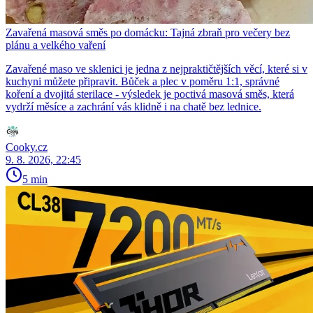
Zavařená masová směs po domácku: Tajná zbraň pro večery bez
plánu a velkého vaření
Zavařené maso ve sklenici je jedna z nejpraktičtějších věcí, které si v
kuchyni můžete připravit. Bůček a plec v poměru 1:1, správné
koření a dvojitá sterilace - výsledek je poctivá masová směs, která
vydrží měsíce a zachrání vás klidně i na chatě bez lednice.
Cooky.cz
9. 8. 2026, 22:45
5 min