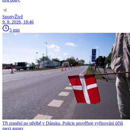
SportyŽivě
9. 8. 2026, 18:46
3 min
Tři zranění po střelbě v Dánsku. Policie prověřuje vyřizování účtů
mezi gangy