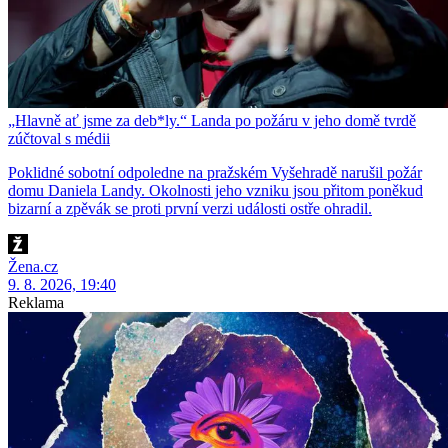
„Hlavně ať jsme za deb*ly.“ Landa po požáru v jeho domě tvrdě
zúčtoval s médii
Poklidné sobotní odpoledne na pražském Vyšehradě narušil požár
domu Daniela Landy. Okolnosti jeho vzniku jsou přitom poněkud
bizarní a zpěvák se proti první verzi události ostře ohradil.
Žena.cz
9. 8. 2026, 19:40
Reklama