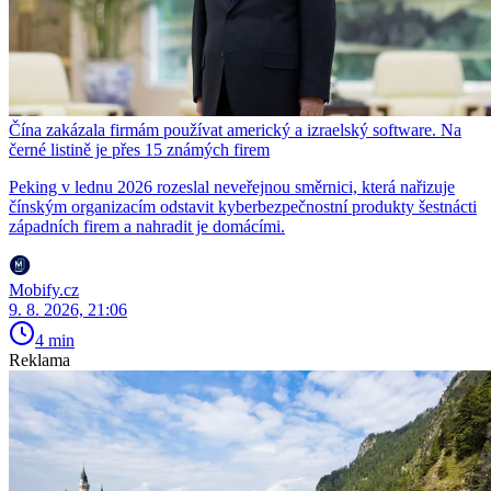
Čína zakázala firmám používat americký a izraelský software. Na
černé listině je přes 15 známých firem
Peking v lednu 2026 rozeslal neveřejnou směrnici, která nařizuje
čínským organizacím odstavit kyberbezpečnostní produkty šestnácti
západních firem a nahradit je domácími.
Mobify.cz
9. 8. 2026, 21:06
4 min
Reklama