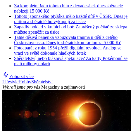
Za kompletní řadu tohoto hitu z devadesátek dnes sběratelé
nabízejí 15 000 Kč
Tohoto japonského plyšáka mělo každé dítě v ČSSR. Dnes je
raritou a sběratelé ho vykupují za tisíce
Zapadlý poklad v krabici od bot: Zaprášený počítač ze sklepa
můžete zpeněžit za tisíce
Tahle děsivá panenka vzbuzovala trauma u dětí z celého
Československa. Dnes je sběratelskou raritou za 5 000 Kč
Fotoaparát z roku 1954 přežil digitální revoluci. Analog se
vrací ve světě dokonale hladkých fotek
Sběratelství, nebo bláznivá spekulace? Za karty Pokémonů se
platí miliony dolarů
Zobrazit více
Lifestyle
Hobby
Sběratelství
Vybrali jsme pro vás
Magazíny a zajímavosti