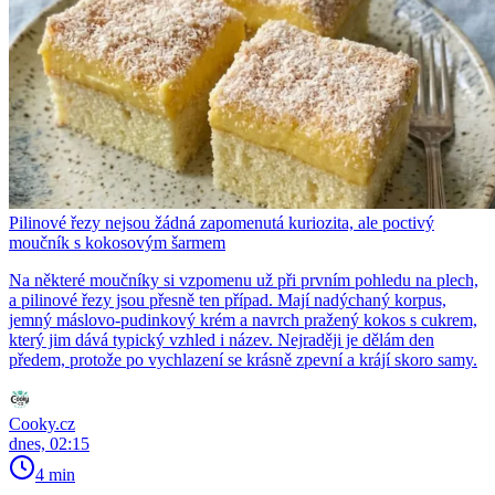
Pilinové řezy nejsou žádná zapomenutá kuriozita, ale poctivý
moučník s kokosovým šarmem
Na některé moučníky si vzpomenu už při prvním pohledu na plech,
a pilinové řezy jsou přesně ten případ. Mají nadýchaný korpus,
jemný máslovo-pudinkový krém a navrch pražený kokos s cukrem,
který jim dává typický vzhled i název. Nejraději je dělám den
předem, protože po vychlazení se krásně zpevní a krájí skoro samy.
Cooky.cz
dnes, 02:15
4 min