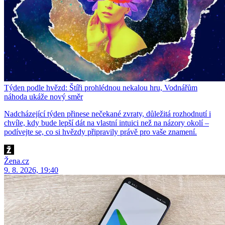
Týden podle hvězd: Štíři prohlédnou nekalou hru, Vodnářům
náhoda ukáže nový směr
Nadcházející týden přinese nečekané zvraty, důležitá rozhodnutí i
chvíle, kdy bude lepší dát na vlastní intuici než na názory okolí –
podívejte se, co si hvězdy připravily právě pro vaše znamení.
Žena.cz
9. 8. 2026, 19:40