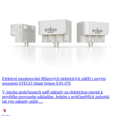
Efektivní monitorování třífázových elektrických zátěží s novým
senzorem STEGO Smart Sensor ESS 076
V mnoha společnostech patří náklady na elektrickou energii k
největším provozním nákladům. Jedním z nejúčinnějších způsobů,
jak tyto náklady snížit,…