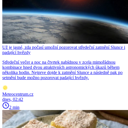
Už je jasné, zda počasí umožní pozorovat středeční zatmění Slunce i
padající hvězdy
Středeční večer a noc na čtvrtek nabídnou v zcela mimořádnou
kombinace hned dvou atraktivních astronomických úkazů během
několika hodin. Nejprve dojde k zatmění Slunce a následně pak po
setmění bude možno pozorovat padající hvězdy.
Meteocentrum.cz
dnes, 02:42
2 min