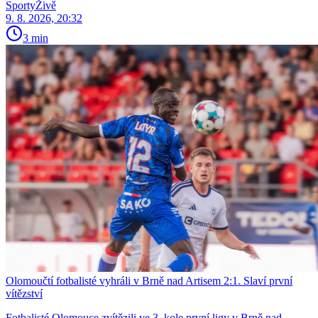
SportyŽivě
9. 8. 2026, 20:32
3 min
Olomoučtí fotbalisté vyhráli v Brně nad Artisem 2:1. Slaví první
vítězství
Fotbalisté Olomouce zvítězili ve 3. kole první ligy v Brně nad