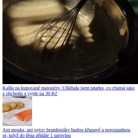
Kašlu na kupované majonézy. Ušlehala jsem tatarku, co chutná jako
z obchodu a vyjde na 30 Kč
Ani mouka, ani vejce: bramboráky budou křupavé a nerozpadnou
se, když do těsta přidáte 1 surovinu