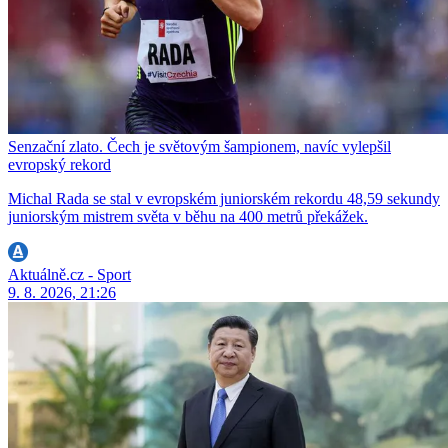
Senzační zlato. Čech je světovým šampionem, navíc vylepšil
evropský rekord
Michal Rada se stal v evropském juniorském rekordu 48,59 sekundy
juniorským mistrem světa v běhu na 400 metrů překážek.
Aktuálně.cz - Sport
9. 8. 2026, 21:26