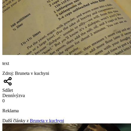
text
Zdroj
:
Bruneta v kuchyni
Sdílet
Denní
výzva
0
Reklama
Další články z
Bruneta v kuchyni