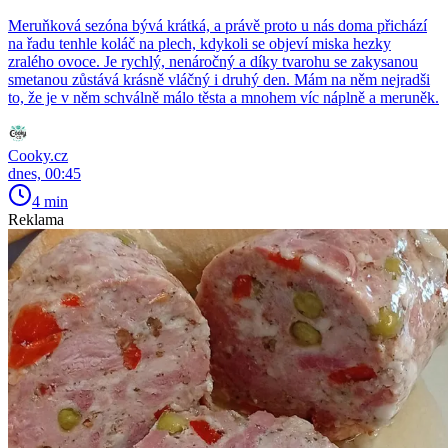
Meruňková sezóna bývá krátká, a právě proto u nás doma přichází
na řadu tenhle koláč na plech, kdykoli se objeví miska hezky
zralého ovoce. Je rychlý, nenáročný a díky tvarohu se zakysanou
smetanou zůstává krásně vláčný i druhý den. Mám na něm nejradši
to, že je v něm schválně málo těsta a mnohem víc náplně a meruněk.
Cooky.cz
dnes, 00:45
4 min
Reklama