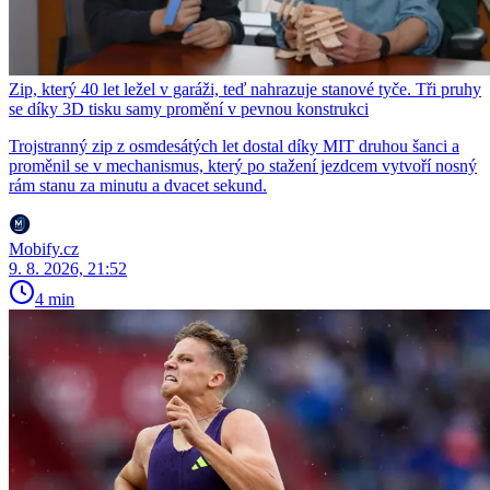
Zip, který 40 let ležel v garáži, teď nahrazuje stanové tyče. Tři pruhy
se díky 3D tisku samy promění v pevnou konstrukci
Trojstranný zip z osmdesátých let dostal díky MIT druhou šanci a
proměnil se v mechanismus, který po stažení jezdcem vytvoří nosný
rám stanu za minutu a dvacet sekund.
Mobify.cz
9. 8. 2026, 21:52
4 min