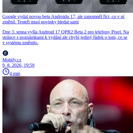
Google vydal novou betu Androidu 17, ale zapomněl říct, co v ní
změnil. Testeři musí novinky hledat sami
Dne 3. srpna vyšla Android 17 QPR2 Beta 2 pro telefony Pixel. Na
stránce s poznámkami k vydání ale chybí jediný řádek o tom, co se
v systému změnilo.
Mobify.cz
9. 8. 2026, 19:59
4 min