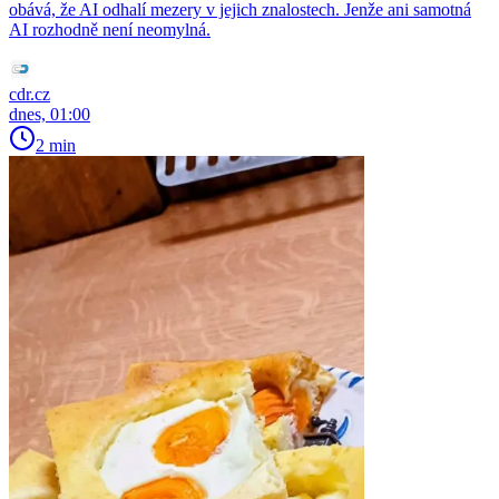
obává, že AI odhalí mezery v jejich znalostech. Jenže ani samotná
AI rozhodně není neomylná.
cdr.cz
dnes, 01:00
2 min