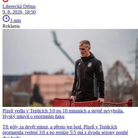
Liberecká Drbna
9. 8. 2026, 18:50
3 min
Reklama
Plzeň vedla v Teplicích 3:0 po 10 minutách a stejně nevyhrála.
Hyský mluvil o enormním tlaku
Tři góly za devět minut, a přesto jen bod. Plzeň v Teplicích
promarnila vedení 3:0 a po remíze 5:5 má z úvodu sezony pouhé
dva body.