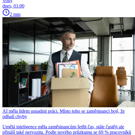
Volty
dnes, 01:00
2 min
AI měla lidem usnadnit práci. Místo toho se zaměstnanci bojí, že
odhalí chyby
Umělá inteligence měla zaměstnancům šetřit čas, stále častěji ale
přináší také nervozitu. Podle nového průzkumu se 69 % pracovníků