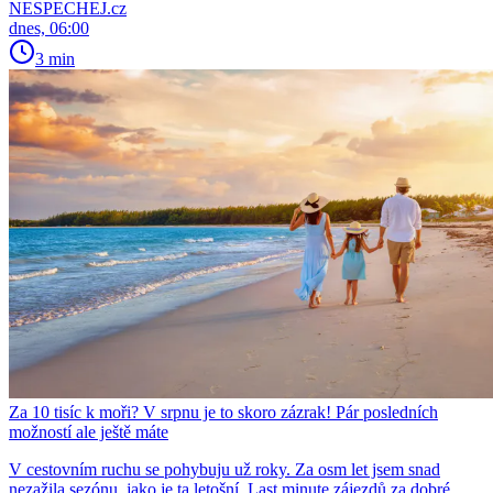
NESPECHEJ.cz
dnes, 06:00
3 min
Za 10 tisíc k moři? V srpnu je to skoro zázrak! Pár posledních
možností ale ještě máte
V cestovním ruchu se pohybuju už roky. Za osm let jsem snad
nezažila sezónu, jako je ta letošní. Last minute zájezdů za dobré