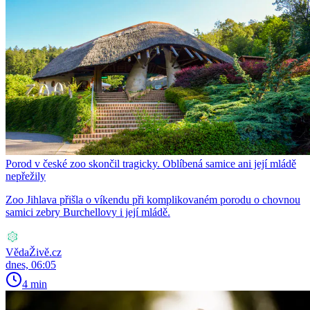
Porod v české zoo skončil tragicky. Oblíbená samice ani její mládě
nepřežily
Zoo Jihlava přišla o víkendu při komplikovaném porodu o chovnou
samici zebry Burchellovy i její mládě.
VědaŽivě.cz
dnes, 06:05
4 min