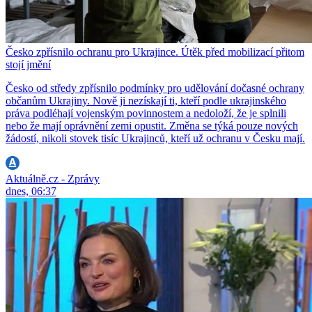
Česko zpřísnilo ochranu pro Ukrajince. Útěk před mobilizací přitom
stojí jmění
Česko od středy zpřísnilo podmínky pro udělování dočasné ochrany
občanům Ukrajiny. Nově ji nezískají ti, kteří podle ukrajinského
práva podléhají vojenským povinnostem a nedoloží, že je splnili
nebo že mají oprávnění zemi opustit. Změna se týká pouze nových
žádostí, nikoli stovek tisíc Ukrajinců, kteří už ochranu v Česku mají.
Aktuálně.cz - Zprávy
dnes, 06:37