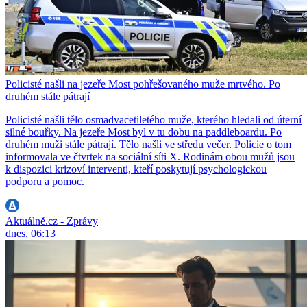
Policisté našli na jezeře Most pohřešovaného muže mrtvého. Po
druhém stále pátrají
Policisté našli tělo osmadvacetiletého muže, kterého hledali od úterní
silné bouřky. Na jezeře Most byl v tu dobu na paddleboardu. Po
druhém muži stále pátrají. Tělo našli ve středu večer. Policie o tom
informovala ve čtvrtek na sociální síti X. Rodinám obou mužů jsou
k dispozici krizoví interventi, kteří poskytují psychologickou
podporu a pomoc.
Aktuálně.cz - Zprávy
dnes, 06:13