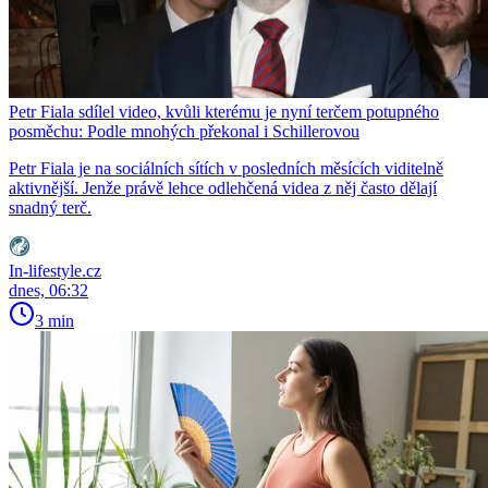
Petr Fiala sdílel video, kvůli kterému je nyní terčem potupného
posměchu: Podle mnohých překonal i Schillerovou
Petr Fiala je na sociálních sítích v posledních měsících viditelně
aktivnější. Jenže právě lehce odlehčená videa z něj často dělají
snadný terč.
In-lifestyle.cz
dnes, 06:32
3 min