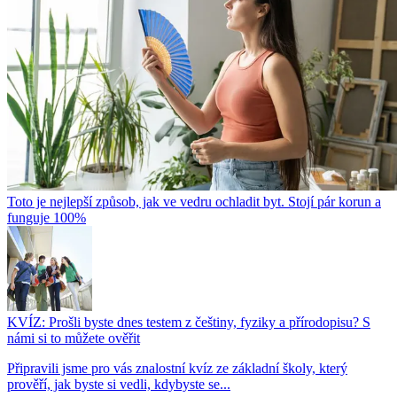
Toto je nejlepší způsob, jak ve vedru ochladit byt. Stojí pár korun a
funguje 100%
KVÍZ: Prošli byste dnes testem z češtiny, fyziky a přírodopisu? S
námi si to můžete ověřit
Připravili jsme pro vás znalostní kvíz ze základní školy, který
prověří, jak byste si vedli, kdybyste se...