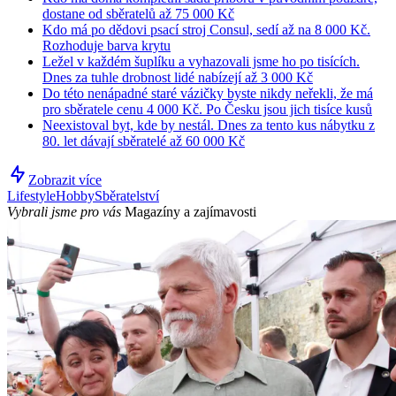
dostane od sběratelů až 75 000 Kč
Kdo má po dědovi psací stroj Consul, sedí až na 8 000 Kč.
Rozhoduje barva krytu
Ležel v každém šuplíku a vyhazovali jsme ho po tisících.
Dnes za tuhle drobnost lidé nabízejí až 3 000 Kč
Do této nenápadné staré vázičky byste nikdy neřekli, že má
pro sběratele cenu 4 000 Kč. Po Česku jsou jich tisíce kusů
Neexistoval byt, kde by nestál. Dnes za tento kus nábytku z
80. let dávají sběratelé až 60 000 Kč
Zobrazit více
Lifestyle
Hobby
Sběratelství
Vybrali jsme pro vás
Magazíny a zajímavosti