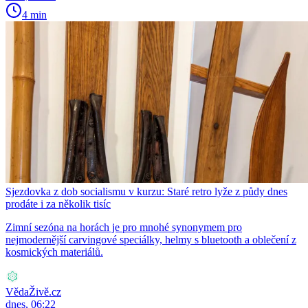
4 min
Sjezdovka z dob socialismu v kurzu: Staré retro lyže z půdy dnes
prodáte i za několik tisíc
Zimní sezóna na horách je pro mnohé synonymem pro
nejmodernější carvingové speciálky, helmy s bluetooth a oblečení z
kosmických materiálů.
VědaŽivě.cz
dnes, 06:22