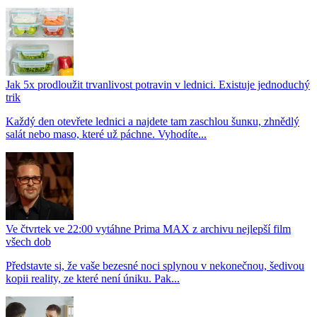
Jak 5x prodloužit trvanlivost potravin v lednici. Existuje jednoduchý
trik
Každý den otevřete lednici a najdete tam zaschlou šunкu, zhnědlý
salát nebo maso, které už páchne. Vyhodíte...
Ve čtvrtek ve 22:00 vytáhne Prima MAX z archivu nejlepší film
všech dob
Představte si, že vaše bezesné noci splynou v nekonečnou, šedivou
kopii reality, ze které není úniku. Pak...