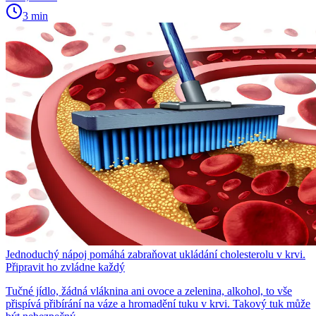
3 min
Jednoduchý nápoj pomáhá zabraňovat ukládání cholesterolu v krvi.
Připravit ho zvládne každý
Tučné jídlo, žádná vláknina ani ovoce a zelenina, alkohol, to vše
přispívá přibírání na váze a hromadění tuku v krvi. Takový tuk může