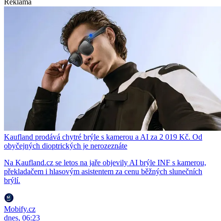
Reklama
Kaufland prodává chytré brýle s kamerou a AI za 2 019 Kč. Od
obyčejných dioptrických je nerozeznáte
Na Kaufland.cz se letos na jaře objevily AI brýle INF s kamerou,
překladačem i hlasovým asistentem za cenu běžných slunečních
brýlí.
Mobify.cz
dnes, 06:23