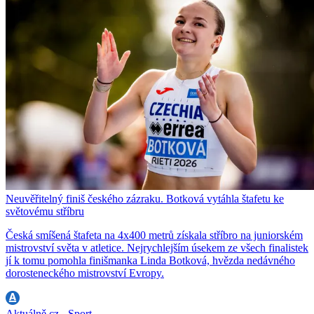
Neuvěřitelný finiš českého zázraku. Botková vytáhla štafetu ke
světovému stříbru
Česká smíšená štafeta na 4x400 metrů získala stříbro na juniorském
mistrovství světa v atletice. Nejrychlejším úsekem ze všech finalistek
jí k tomu pomohla finišmanka Linda Botková, hvězda nedávného
dorosteneckého mistrovství Evropy.
Aktuálně.cz - Sport