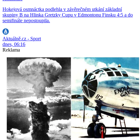
Hokejová osmnáctka podlehla v závěrečném utkání základní
skupiny B na Hlinka Gretzky Cupu v Edmontonu Finsku 4:5 a do
semifinále nepostoupila.
Aktuálně.cz - Sport
dnes, 06:16
Reklama