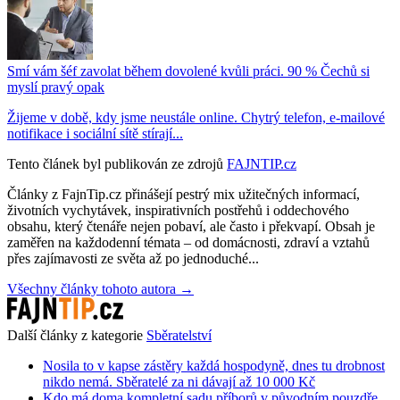
Smí vám šéf zavolat během dovolené kvůli práci. 90 % Čechů si
myslí pravý opak
Žijeme v době, kdy jsme neustále online. Chytrý telefon, e-mailové
notifikace i sociální sítě stírají...
Tento článek byl publikován ze zdrojů
FAJNTIP.cz
Články z FajnTip.cz přinášejí pestrý mix užitečných informací,
životních vychytávek, inspirativních postřehů i oddechového
obsahu, který čtenáře nejen pobaví, ale často i překvapí. Obsah je
zaměřen na každodenní témata – od domácnosti, zdraví a vztahů
přes zajímavosti ze světa až po jednoduché...
Všechny články tohoto autora →
Další články z kategorie
Sběratelství
Nosila to v kapse zástěry každá hospodyně, dnes tu drobnost
nikdo nemá. Sběratelé za ni dávají až 10 000 Kč
Kdo má doma kompletní sadu příborů v původním pouzdře,