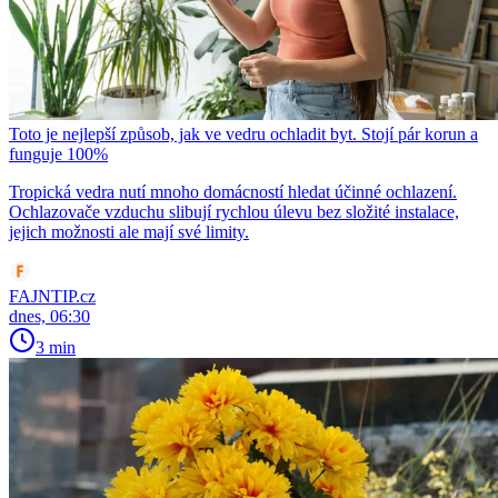
Toto je nejlepší způsob, jak ve vedru ochladit byt. Stojí pár korun a
funguje 100%
Tropická vedra nutí mnoho domácností hledat účinné ochlazení.
Ochlazovače vzduchu slibují rychlou úlevu bez složité instalace,
jejich možnosti ale mají své limity.
FAJNTIP.cz
dnes, 06:30
3 min