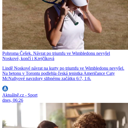
Pohroma Češek. Návrat po triumfu ve Wimbledonu nevyšel
Noskové, končí i Krejčíková
Lindě Noskové návrat na kurty po triumfu ve Wimbledonu nevyšel.
Na betonu v Torontu podlehla česká tenistka Američance Caty
McNallyové navzdory slibnému začátku 6:7, 1:6.
Aktuálně.cz - Sport
dnes, 06:26