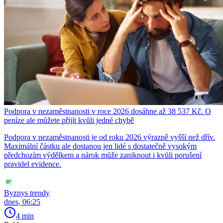
Podpora v nezaměstnanosti v roce 2026 dosáhne až 38 537 Kč. O
peníze ale můžete přijít kvůli jedné chybě
Podpora v nezaměstnanosti je od roku 2026 výrazně vyšší než dřív.
Maximální částku ale dostanou jen lidé s dostatečně vysokým
předchozím výdělkem a nárok může zaniknout i kvůli porušení
pravidel evidence.
Byznys trendy
dnes, 06:25
4 min