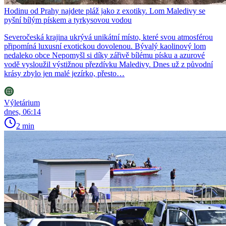
Hodinu od Prahy najdete pláž jako z exotiky. Lom Maledivy se
pyšní bílým pískem a tyrkysovou vodou
Severočeská krajina ukrývá unikátní místo, které svou atmosférou
připomíná luxusní exotickou dovolenou. Bývalý kaolinový lom
nedaleko obce Nepomyšl si díky zářivě bílému písku a azurové
vodě vysloužil výstižnou přezdívku Maledivy. Dnes už z původní
krásy zbylo jen malé jezírko, přesto…
Výletárium
dnes, 06:14
2 min