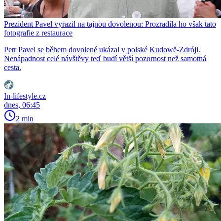
Prezident Pavel vyrazil na tajnou dovolenou: Prozradila ho však tato
fotografie z restaurace
Petr Pavel se během dovolené ukázal v polské Kudowě-Zdróji.
Nenápadnost celé návštěvy teď budí větší pozornost než samotná
cesta.
In-lifestyle.cz
dnes, 06:45
2 min