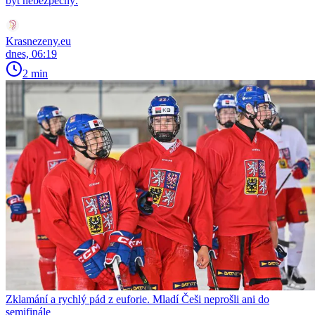
být nebezpečný.
Krasnezeny.eu
dnes, 06:19
2 min
Zklamání a rychlý pád z euforie. Mladí Češi neprošli ani do
semifinále