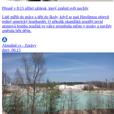
Přesně v 8:15 přišel záblesk, který změnil svět navždy
Lidé mířili do práce a děti do školy, když se nad Hirošimou objevil
jediný americký bombardér. O několik okamžiků později první
atomová bomba použitá ve válce proměnila město v trosky a navždy
změnila běh dějin.
Aktuálně.cz - Zprávy
dnes, 06:15