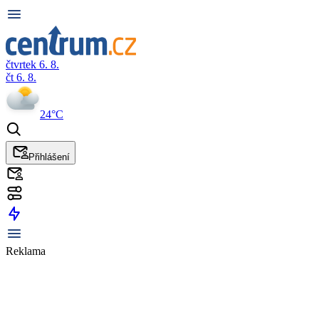
čtvrtek 6. 8.
čt 6. 8.
24°C
Přihlášení
Reklama