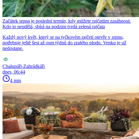
Začátek srpna je poslední termín, kdy můžete rajčatům zasáhnout.
Kdo to neudělá, sbírá na podzim tvrdá zelená rajčata
Každý nový květ, který se na tyčkovém rajčeti otevře v srpnu,
potřebuje ještě šest až osm týdnů do zralého plodu. Venku je už
nedostane.
Chalupáři-Zahrádkáři
dnes, 06:44
4 min