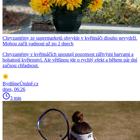
Chryzantémy ze supermarketů obvykle v květináči dlouho nevydrží.
Mohou začít vadnout už po 2 dnech
Chryzantémy v květináčích upoutají pozornost zářivými barvami a
bohatostí květenství. Ale většinou jde o rychlý efekt a během pár dní
začnou chřadnout.
BydlímeÚtulně.cz
dnes, 06:26
3 min