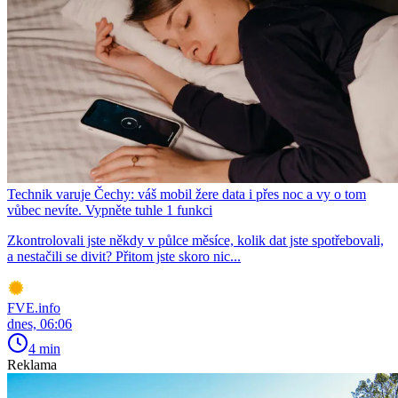
Technik varuje Čechy: váš mobil žere data i přes noc a vy o tom
vůbec nevíte. Vypněte tuhle 1 funkci
Zkontrolovali jste někdy v půlce měsíce, kolik dat jste spotřebovali,
a nestačili se divit? Přitom jste skoro nic...
FVE.info
dnes, 06:06
4 min
Reklama