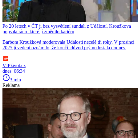
Po 20 letech v ČT ji bez vysvětlení sundali z Událostí. Kroužková
popsala ráno, které jí změnilo kariéru
Barbora Kroužková moderovala Události necelé tři roky. V prosinci
2025 jí vedení oznámilo, že končí, důvod prý nedostala dodnes.
VIPživot.cz
dnes, 06:34
3 min
Reklama