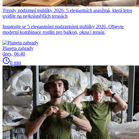
Trendy podzimní truhlíky 2026: 5 elegantních aranžmá, která letos
uvidíte na nejkrásnějších terasách
Inspirujte se 5 elegantními podzimními truhlíky 2026. Objevte
moderní kombinace rostlin pro balkon, okna i terasu.
Planeta zahrady
dnes, 06:40
8 min