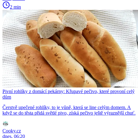
2 min
Pivní rohlíky z domácí pekárny: Křupavé pečivo, které provoní celý
dům
Čerstvě upečené rohlíky, to je vůně, která se line celým domem. A
když se do těsta přidá světlé pivo, získá pečivo ještě výraznější chuť.
Cooky.cz
dnes, 06:20