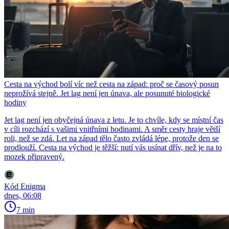
Cesta na východ bolí víc než cesta na západ: proč se časový posun
neprožívá stejně. Jet lag není jen únava, ale posunuté biologické
hodiny
Jet lag není jen obyčejná únava z letu. Je to chvíle, kdy se místní čas
v cíli rozchází s vašimi vnitřními hodinami. A směr cesty hraje větší
roli, než se zdá. Let na západ tělo často zvládá lépe, protože den se
prodlouží. Cesta na východ je těžší: nutí vás usínat dřív, než je na to
mozek připravený.
Kód Enigma
dnes, 06:08
7 min