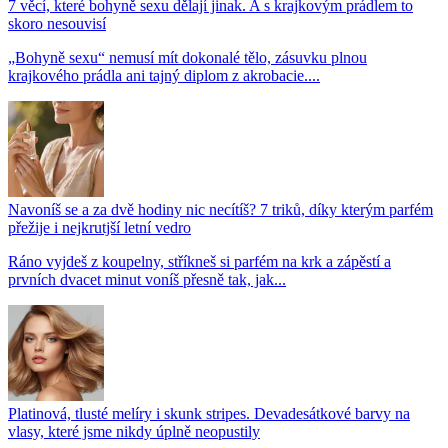
7 věcí, které bohyně sexu dělají jinak. A s krajkovým prádlem to
skoro nesouvisí
„Bohyně sexu“ nemusí mít dokonalé tělo, zásuvku plnou
krajkového prádla ani tajný diplom z akrobacie....
Navoníš se a za dvě hodiny nic necítíš? 7 triků, díky kterým parfém
přežije i nejkrutjší letní vedro
Ráno vyjdeš z koupelny, stříkneš si parfém na krk a zápěstí a
prvních dvacet minut voníš přesně tak, jak...
Platinová, tlusté melíry i skunk stripes. Devadesátkové barvy na
vlasy, které jsme nikdy úplně neopustily