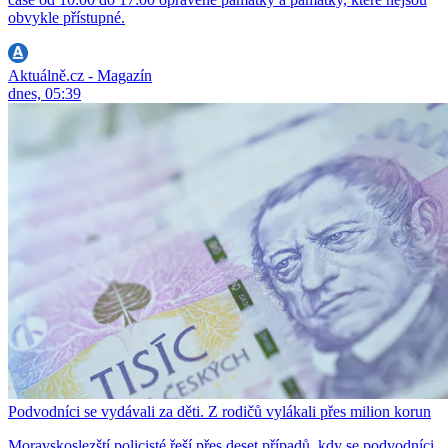
obvykle přístupné.
Aktuálně.cz - Magazín
dnes, 05:39
Podvodníci se vydávali za děti. Z rodičů vylákali přes milion korun
Moravskoslezští policisté řeší přes deset případů, kdy se podvodníci