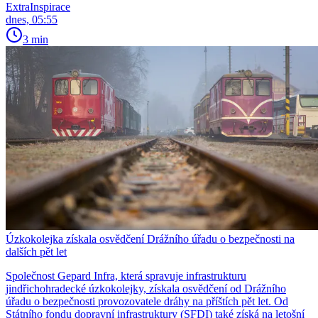
ExtraInspirace
dnes, 05:55
3 min
Úzkokolejka získala osvědčení Drážního úřadu o bezpečnosti na
dalších pět let
Společnost Gepard Infra, která spravuje infrastrukturu
jindřichohradecké úzkokolejky, získala osvědčení od Drážního
úřadu o bezpečnosti provozovatele dráhy na příštích pět let. Od
Státního fondu dopravní infrastruktury (SFDI) také získá na letošní