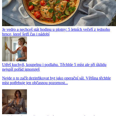
Je vedro a nechceš stát hodinu u plotny: 5 letních večeří z jednoho
hrnce, které šetří čas i nádobí
Utřeš kuchyň, koupelnu i podlahu. Těchhle 5 míst ale při úklidu
nejspíš pořád ignoruješ
Nejde o to začít dezinfikovat byt jako operační sál. Většina těchhle
míst potřebuje jen občasnou pozornost...