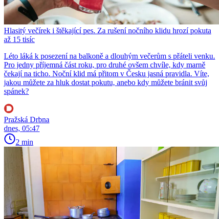
Hlasitý večírek i štěkající pes. Za rušení nočního klidu hrozí pokuta
až 15 tisíc
Léto láká k posezení na balkoně a dlouhým večerům s přáteli venku.
Pro jedny příjemná část roku, pro druhé ovšem chvíle, kdy marně
čekají na ticho. Noční klid má přitom v Česku jasná pravidla. Víte,
jakou můžete za hluk dostat pokutu, anebo kdy můžete bránit svůj
spánek?
Pražská Drbna
dnes, 05:47
2 min