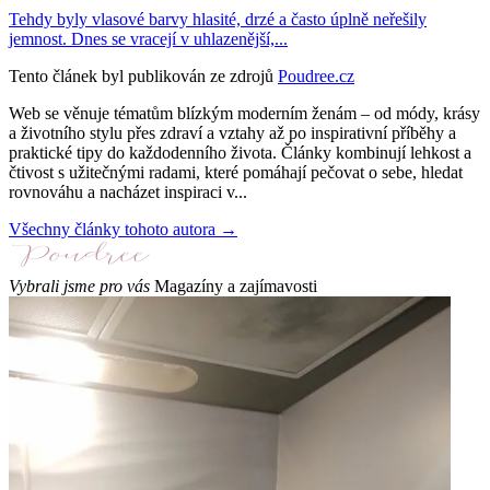
Tehdy byly vlasové barvy hlasité, drzé a často úplně neřešily
jemnost. Dnes se vracejí v uhlazenější,...
Tento článek byl publikován ze zdrojů
Poudree.cz
Web se věnuje tématům blízkým moderním ženám – od módy, krásy
a životního stylu přes zdraví a vztahy až po inspirativní příběhy a
praktické tipy do každodenního života. Články kombinují lehkost a
čtivost s užitečnými radami, které pomáhají pečovat o sebe, hledat
rovnováhu a nacházet inspiraci v...
Všechny články tohoto autora →
Vybrali jsme pro vás
Magazíny a zajímavosti