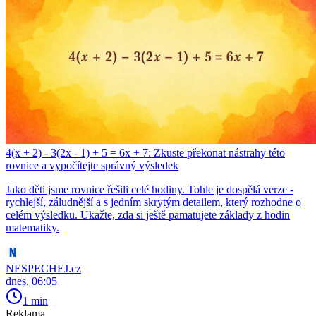
4(x + 2) - 3(2x - 1) + 5 = 6x + 7: Zkuste překonat nástrahy této
rovnice a vypočítejte správný výsledek
Jako děti jsme rovnice řešili celé hodiny. Tohle je dospělá verze -
rychlejší, záludnější a s jedním skrytým detailem, který rozhodne o
celém výsledku. Ukažte, zda si ještě pamatujete základy z hodin
matematiky.
NESPECHEJ.cz
dnes, 06:05
1 min
Reklama