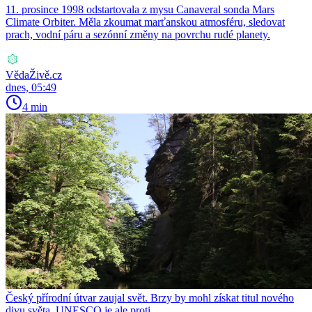
11. prosince 1998 odstartovala z mysu Canaveral sonda Mars
Climate Orbiter. Měla zkoumat marťanskou atmosféru, sledovat
prach, vodní páru a sezónní změny na povrchu rudé planety.
VědaŽivě.cz
dnes, 05:49
4 min
Český přírodní útvar zaujal svět. Brzy by mohl získat titul nového
divu světa. UNESCO je ale proti