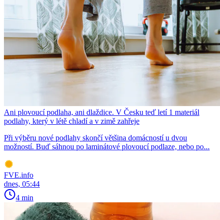
Ani plovoucí podlaha, ani dlaždice. V Česku teď letí 1 materiál
podlahy, který v létě chladí a v zimě zahřeje
Při výběru nové podlahy skončí většina domácností u dvou
možností. Buď sáhnou po laminátové plovoucí podlaze, nebo po...
FVE.info
dnes, 05:44
4 min