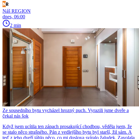
Náš REGION
dnes, 06:00
2 min
Ze sousedního bytu vycházel hrozný puch. Vyrazili jsme dveře a
čekal nás šok
Když jsem ucítila ten zápach prosakující chodbou, věděla jsem, že
se stalo něco strašného. Pán z vedlejšího bytu byl starší, žil sám. A
teď z jeho dveří táhlo něco, co mi doslova svíralo žaludek. Zavolala