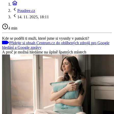
Poudree.cz
14. 11. 2025, 18:11
4 min
Kde se poděli ti muži, které jsme si vysnily v patnácti?
Přidejte si obsah Centrum.cz do oblíbených zdrojů pro Google
hledání a Google zprávy
A proč je možná hledáme na úplně špatných místech