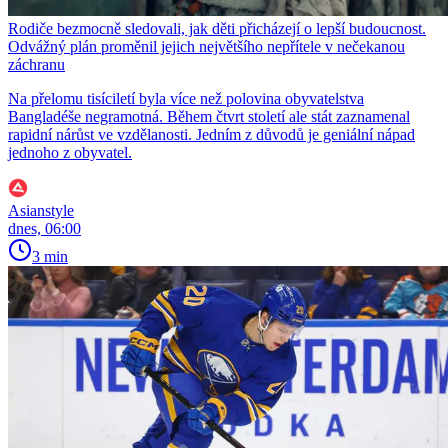
Rodiče bezmocně sledovali, jak děti přicházejí o lepší budoucnost.
Odvážný plán proměnil jejich největšího nepřítele v nečekanou
záchranu
Na přelomu tisíciletí byla více než polovina obyvatelstva
Bangladéše negramotná. Během čtvrt století ale stát zaznamenal
rapidní nárůst ve vzdělanosti. Jedním z důvodů je geniální nápad
jednoho z obyvatel.
Asianstyle
dnes, 06:00
3 min