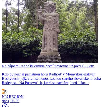
Na bájném Radhošti vznikla první ubytovna už před 135 lety
Kdo by neznal památnou horu Radhošť v Moravskoslezských
Beskydech, jejíž vrch se honosí sochou starého slovanského boha
Radegasta. Na Pustevnách, které se nacházejí nedaleko…
Náš REGION
dnes, 05:39