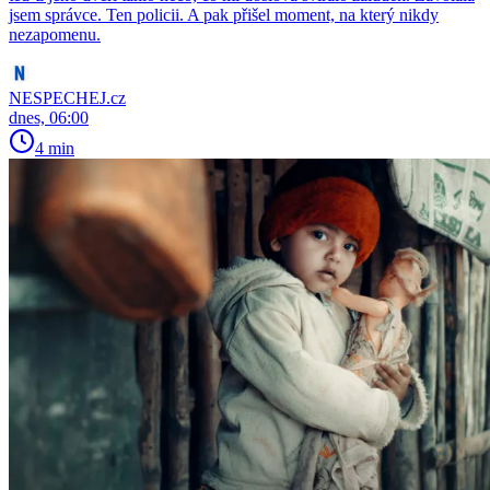
jsem správce. Ten policii. A pak přišel moment, na který nikdy
nezapomenu.
NESPECHEJ.cz
dnes, 06:00
4 min