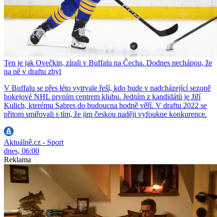
Ten je jak Ovečkin, zírali v Buffalu na Čecha. Dodnes nechápou, že
na ně v draftu zbyl
V Buffalu se přes léto vytrvale řeší, kdo bude v nadcházející sezoně
hokejové NHL prvním centrem klubu. Jedním z kandidátů je Jiří
Kulich, kterému Sabres do budoucna hodně věří. V draftu 2022 se
přitom smiřovali s tím, že jim českou naději vyfoukne konkurence.
Aktuálně.cz - Sport
dnes, 06:00
Reklama