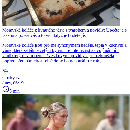
Moravské koláče z kynutého těsta s tvarohem a povidly: Upečte je s
láskou a potěší vás o to víc, když je budete jíst
Moravské koláče jsou pro mě synonymem neděle, tepla v kuchyni a
vůně, která se táhne celým bytem. Tenhle recept s dvojí náplní -
vanilkovým tvarohem a švestkovými povidly - jsem zkoušela
poprvé před pár lety a od té doby ho nepouštím z ruky.
Cooky.cz
dnes, 06:19
5 min