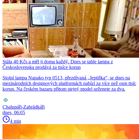
Stála 40 Kčs a měl ji doma každý. Dnes se tahle lampa z
Československa prodává za tisíce korun
Stolní lampa Napako typ 0513, přezdívaná „Jeptiška“, se dnes na
mezinárodních designových platformách nabízí za více než osm tisíc
korun. Na českém bazaru přitom stejný model seženete za dva.
Chalupáři-Zahrádkáři
dnes, 06:05
4 min