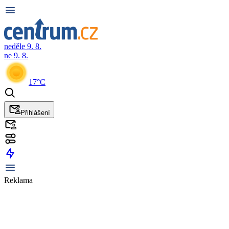
neděle 9. 8.
ne 9. 8.
17°C
Přihlášení
Reklama