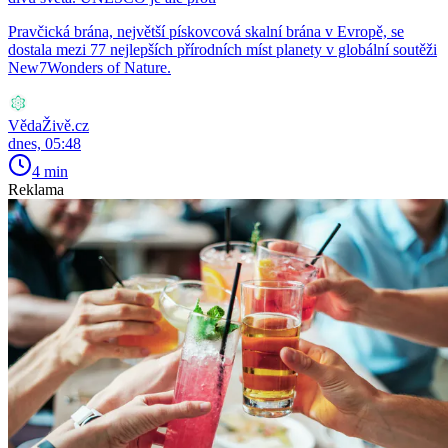
Pravčická brána, největší pískovcová skalní brána v Evropě, se
dostala mezi 77 nejlepších přírodních míst planety v globální soutěži
New7Wonders of Nature.
VědaŽivě.cz
dnes, 05:48
4 min
Reklama