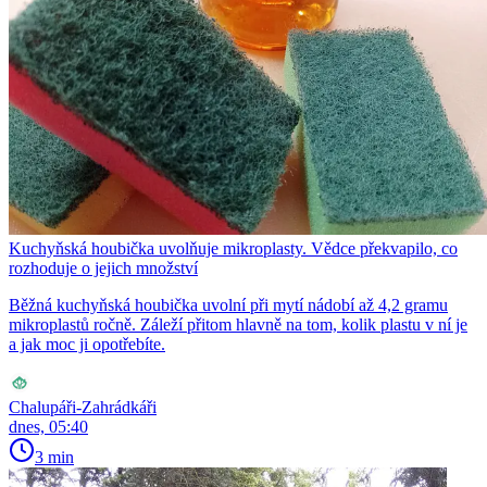
Kuchyňská houbička uvolňuje mikroplasty. Vědce překvapilo, co
rozhoduje o jejich množství
Běžná kuchyňská houbička uvolní při mytí nádobí až 4,2 gramu
mikroplastů ročně. Záleží přitom hlavně na tom, kolik plastu v ní je
a jak moc ji opotřebíte.
Chalupáři-Zahrádkáři
dnes, 05:40
3 min