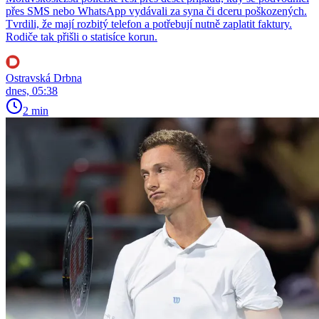
přes SMS nebo WhatsApp vydávali za syna či dceru poškozených.
Tvrdili, že mají rozbitý telefon a potřebují nutně zaplatit faktury.
Rodiče tak přišli o statisíce korun.
Ostravská Drbna
dnes, 05:38
2 min