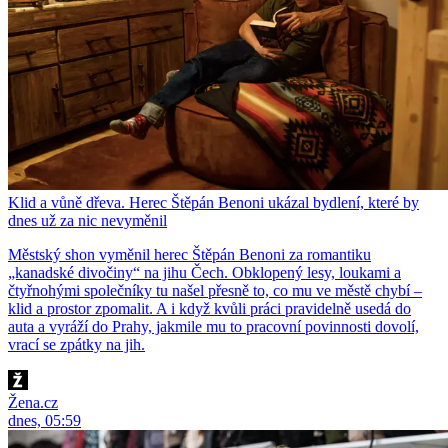
Klid a vůně dřeva. Herec Štěpán Benoni ukázal bydlení, které by
dnes už za nic nevyměnil
Městský shon vyměnil herec Štěpán Benoni za romantiku
„kanadské divočiny“ na jihu Čech. Obklopený lesy, loukami a
čtyřnohými společníky tu našel přesně to, co mu ve městě chybí –
klid a prostor zpomalit. A i když kvůli práci pravidelně usedá do
auta a vyráží do Prahy, jakmile mu to pracovní povinnosti dovolí,
vrací se zpátky na jih.
Žena.cz
dnes, 05:59