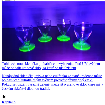
Tuhle zelenou skleničku po babičce nevyhazujte. Pod UV světlem
může odhalit uranové sklo, za které se platí zlatem
Nenápadná sklenička, miska nebo cukřenka ze staré kredence může
po nasvícení ultrafialovým světlem předvést překvapivý efekt.
Pokud se rozzáří výrazně zeleně, může jít o uranové sklo, které má v
českém sklářství dlouhou tradici.
Kapitalio