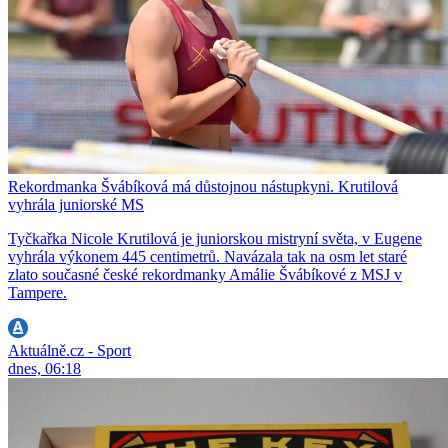
Rekordmanka Švábíková má důstojnou nástupkyni. Krutilová
vyhrála juniorské MS
Tyčkařka Nicole Krutilová je juniorskou mistryní světa, v Eugene
vyhrála výkonem 445 centimetrů. Navázala tak na osm let staré
zlato současné české rekordmanky Amálie Švábíkové z MSJ v
Tampere.
Aktuálně.cz - Sport
dnes, 06:18