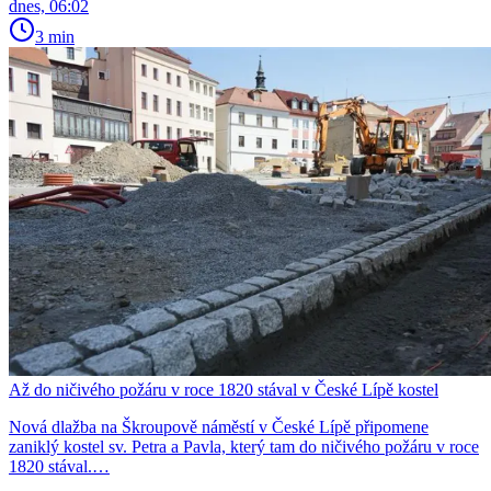
dnes, 06:02
3 min
Až do ničivého požáru v roce 1820 stával v České Lípě kostel
Nová dlažba na Škroupově náměstí v České Lípě připomene
zaniklý kostel sv. Petra a Pavla, který tam do ničivého požáru v roce
1820 stával.…