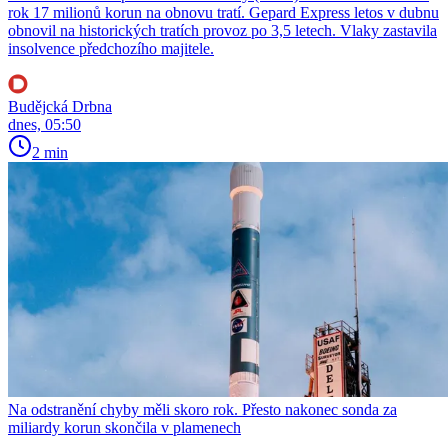
rok 17 milionů korun na obnovu tratí. Gepard Express letos v dubnu
obnovil na historických tratích provoz po 3,5 letech. Vlaky zastavila
insolvence předchozího majitele.
Budějcká Drbna
dnes, 05:50
2 min
Na odstranění chyby měli skoro rok. Přesto nakonec sonda za
miliardy korun skončila v plamenech