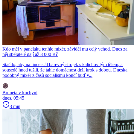
Kdo měl v paneláku tenhle mixér, záviděl mu celý vchod. Dnes za
něj sběratelé dají až 8 000 Kč
Stačilo, aby na lince stál barevný strojek s kalichovitým tělem, a
sousedé hned tušili, že tahle domácnost drží krok s dobou. Dneska
podobný mixér z časů socialismu končí buď v...
Bruneta v kuchyni
dnes, 05:45
3 min