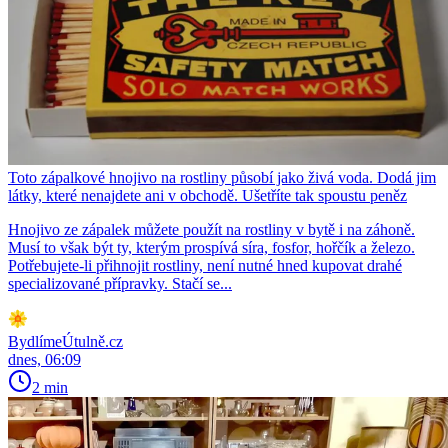
Toto zápalkové hnojivo na rostliny působí jako živá voda. Dodá jim
látky, které nenajdete ani v obchodě. Ušetříte tak spoustu peněz
Hnojivo ze zápalek můžete použít na rostliny v bytě i na záhoně.
Musí to však být ty, kterým prospívá síra, fosfor, hořčík a železo.
Potřebujete-li přihnojit rostliny, není nutné hned kupovat drahé
specializované přípravky. Stačí se...
BydlímeÚtulně.cz
dnes, 06:09
2 min