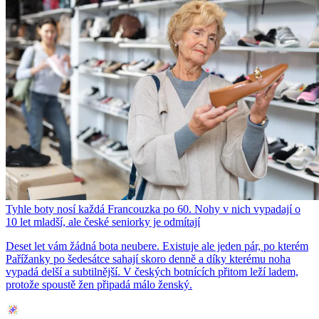
Tyhle boty nosí každá Francouzka po 60. Nohy v nich vypadají o
10 let mladší, ale české seniorky je odmítají
Deset let vám žádná bota neubere. Existuje ale jeden pár, po kterém
Pařížanky po šedesátce sahají skoro denně a díky kterému noha
vypadá delší a subtilnější. V českých botnících přitom leží ladem,
protože spoustě žen připadá málo ženský.