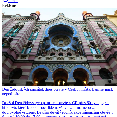
2 min
Reklama
Den židovských památek dnes otevře v Česku i místa, kam se jinak
nepodíváte
Dnešní Den židovských památek otevře v ČR přes 60 synagog a
hřbitovů, které budou moci lidé navštívit zdarma nebo za
dobrovolné vstupné. Letošní devátý ročník akce zájemcům otevře v
čase od 10:00 do 17:00 opravené památky a památky, které nejsou