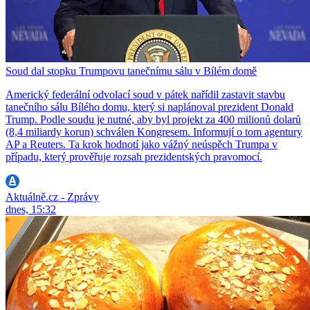
Soud dal stopku Trumpovu tanečnímu sálu v Bílém domě
Americký federální odvolací soud v pátek nařídil zastavit stavbu
tanečního sálu Bílého domu, který si naplánoval prezident Donald
Trump. Podle soudu je nutné, aby byl projekt za 400 milionů dolarů
(8,4 miliardy korun) schválen Kongresem. Informují o tom agentury
AP a Reuters. Ta krok hodnotí jako vážný neúspěch Trumpa v
případu, který prověřuje rozsah prezidentských pravomocí.
Aktuálně.cz - Zprávy
dnes, 15:32