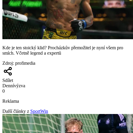
Kde je ten stoický klid? Procházkův přemožitel je nyní všem pro
smích. Včetně legend a expertů
Zdroj
:
profimedia
Sdílet
Denní
výzva
0
Reklama
Další články z
SportWin