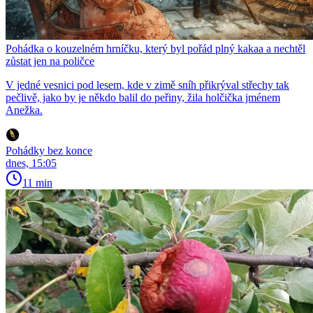
Pohádka o kouzelném hrníčku, který byl pořád plný kakaa a nechtěl
zůstat jen na poličce
V jedné vesnici pod lesem, kde v zimě sníh přikrýval střechy tak
pečlivě, jako by je někdo balil do peřiny, žila holčička jménem
Anežka.
Pohádky bez konce
dnes, 15:05
11 min