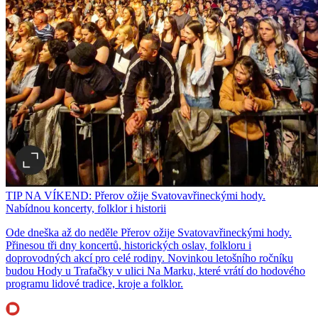
TIP NA VÍKEND: Přerov ožije Svatovavřineckými hody.
Nabídnou koncerty, folklor i historii
Ode dneška až do neděle Přerov ožije Svatovavřineckými hody.
Přinesou tři dny koncertů, historických oslav, folkloru i
doprovodných akcí pro celé rodiny. Novinkou letošního ročníku
budou Hody u Trafačky v ulici Na Marku, které vrátí do hodového
programu lidové tradice, kroje a folklor.