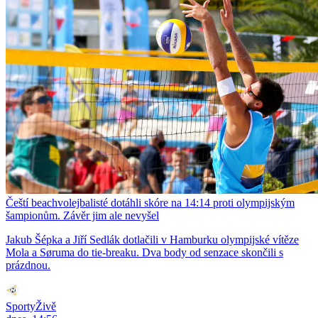
Čeští beachvolejbalisté dotáhli skóre na 14:14 proti olympijským
šampionům. Závěr jim ale nevyšel
Jakub Šépka a Jiří Sedlák dotlačili v Hamburku olympijské vítěze
Mola a Søruma do tie-breaku. Dva body od senzace skončili s
prázdnou.
SportyŽivě