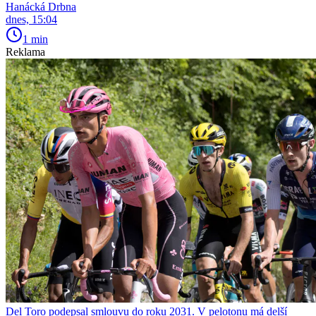
Hanácká Drbna
dnes, 15:04
1 min
Reklama
Del Toro podepsal smlouvu do roku 2031. V pelotonu má delší