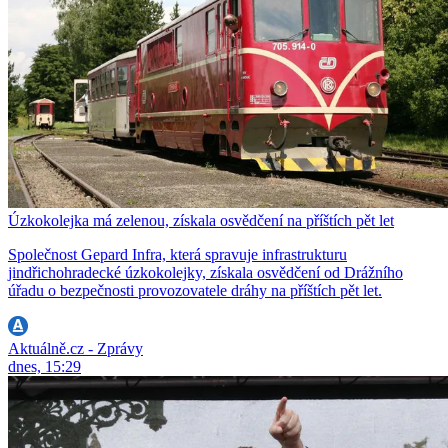
Úzkokolejka má zelenou, získala osvědčení na příštích pět let
Společnost Gepard Infra, která spravuje infrastrukturu
jindřichohradecké úzkokolejky, získala osvědčení od Drážního
úřadu o bezpečnosti provozovatele dráhy na příštích pět let.
Aktuálně.cz - Zprávy
dnes, 15:29