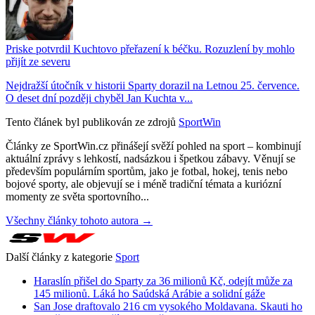
Priske potvrdil Kuchtovo přeřazení k béčku. Rozuzlení by mohlo
přijít ze severu
Nejdražší útočník v historii Sparty dorazil na Letnou 25. července.
O deset dní později chyběl Jan Kuchta v...
Tento článek byl publikován ze zdrojů
SportWin
Články ze SportWin.cz přinášejí svěží pohled na sport – kombinují
aktuální zprávy s lehkostí, nadsázkou i špetkou zábavy. Věnují se
především populárním sportům, jako je fotbal, hokej, tenis nebo
bojové sporty, ale objevují se i méně tradiční témata a kuriózní
momenty ze světa sportovního...
Všechny články tohoto autora →
Další články z kategorie
Sport
Haraslín přišel do Sparty za 36 milionů Kč, odejít může za
145 milionů. Láká ho Saúdská Arábie a solidní gáže
San Jose draftovalo 216 cm vysokého Moldavana. Skauti ho