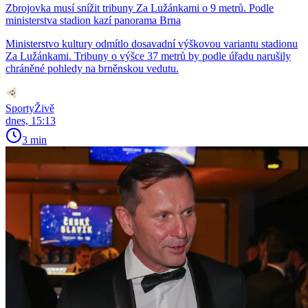
Zbrojovka musí snížit tribuny Za Lužánkami o 9 metrů. Podle
ministerstva stadion kazí panorama Brna
Ministerstvo kultury odmítlo dosavadní výškovou variantu stadionu
Za Lužánkami. Tribuny o výšce 37 metrů by podle úřadu narušily
chráněné pohledy na brněnskou vedutu.
SportyŽivě
dnes, 15:13
3 min