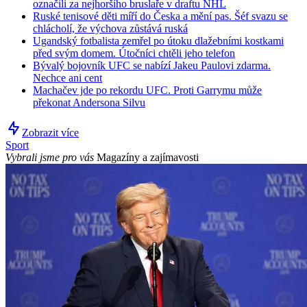
označili za nejhoršího bruslaře v draftu NHL
Ruské tenisové děti míří do Česka a mění pas. Šéf svazu se
chlácholí, že výchova zůstává ruská
Ugandský fotbalista zemřel po útoku dlažebními kostkami
před svým domem. Útočníci chtěli jeho telefon
Bývalý bojovník UFC se nabízí Jakeu Paulovi zdarma.
Nechce ani cent
Machačev jde po rekordu UFC. Proti Garrymu může
překonat Andersona Silvu
Zobrazit více
Sport
Vybrali jsme pro vás
Magazíny a zajímavosti