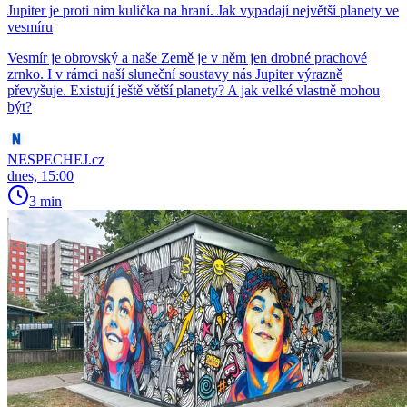
Jupiter je proti nim kulička na hraní. Jak vypadají největší planety ve
vesmíru
Vesmír je obrovský a naše Země je v něm jen drobné prachové
zrnko. I v rámci naší sluneční soustavy nás Jupiter výrazně
převyšuje. Existují ještě větší planety? A jak velké vlastně mohou
být?
NESPECHEJ.cz
dnes, 15:00
3 min