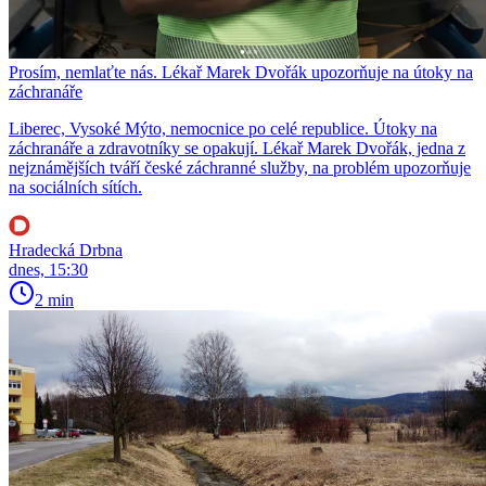
Prosím, nemlaťte nás. Lékař Marek Dvořák upozorňuje na útoky na
záchranáře
Liberec, Vysoké Mýto, nemocnice po celé republice. Útoky na
záchranáře a zdravotníky se opakují. Lékař Marek Dvořák, jedna z
nejznámějších tváří české záchranné služby, na problém upozorňuje
na sociálních sítích.
Hradecká Drbna
dnes, 15:30
2 min