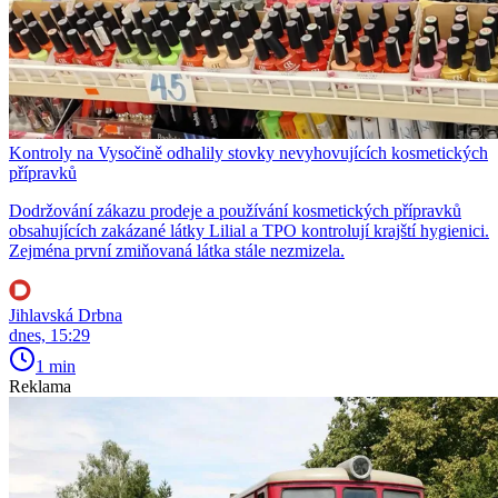
Kontroly na Vysočině odhalily stovky nevyhovujících kosmetických
přípravků
Dodržování zákazu prodeje a používání kosmetických přípravků
obsahujících zakázané látky Lilial a TPO kontrolují krajští hygienici.
Zejména první zmiňovaná látka stále nezmizela.
Jihlavská Drbna
dnes, 15:29
1 min
Reklama