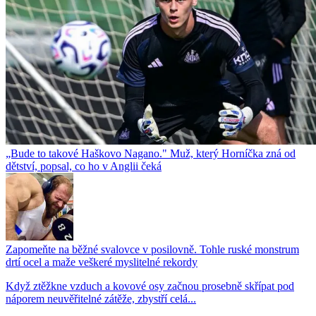
„Bude to takové Haškovo Nagano." Muž, který Horníčka zná od
dětství, popsal, co ho v Anglii čeká
Zapomeňte na běžné svalovce v posilovně. Tohle ruské monstrum
drtí ocel a maže veškeré myslitelné rekordy
Když ztěžkne vzduch a kovové osy začnou prosebně skřípat pod
náporem neuvěřitelné zátěže, zbystří celá...