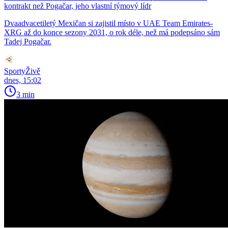
kontrakt než Pogačar, jeho vlastní týmový lídr
Dvaadvacetiletý Mexičan si zajistil místo v UAE Team Emirates-
XRG až do konce sezony 2031, o rok déle, než má podepsáno sám
Tadej Pogačar.
SportyŽivě
dnes, 15:02
3 min