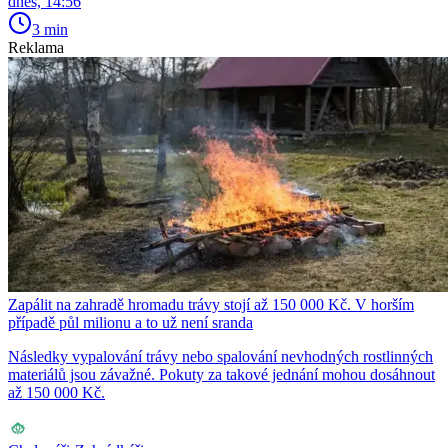
dnes, 14:56
3 min
Reklama
Zapálit na zahradě hromadu trávy stojí až 150 000 Kč. V horším
případě půl milionu a to už není sranda
Následky vypalování trávy nebo spalování nevhodných rostlinných
materiálů jsou závažné. Pokuty za takové jednání mohou dosáhnout
až 150 000 Kč.