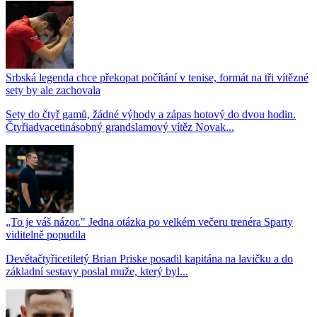
Srbská legenda chce překopat počítání v tenise, formát na tři vítězné
sety by ale zachovala
Sety do čtyř gamů, žádné výhody a zápas hotový do dvou hodin.
Čtyřiadvacetinásobný grandslamový vítěz Novak...
„To je váš názor." Jedna otázka po velkém večeru trenéra Sparty
viditelně popudila
Devětačtyřicetiletý Brian Priske posadil kapitána na lavičku a do
základní sestavy poslal muže, který byl...