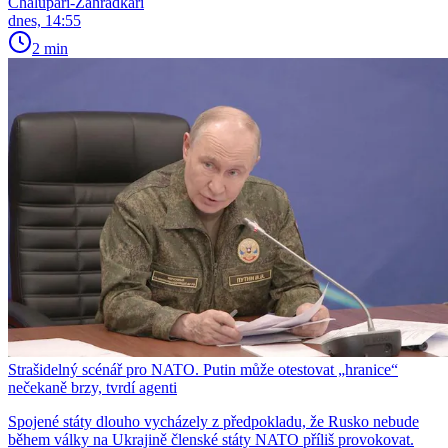
Chalupáři-Zahrádkáři
dnes, 14:55
2 min
Strašidelný scénář pro NATO. Putin může otestovat „hranice“
nečekaně brzy, tvrdí agenti
Spojené státy dlouho vycházely z předpokladu, že Rusko nebude
během války na Ukrajině členské státy NATO příliš provokovat.