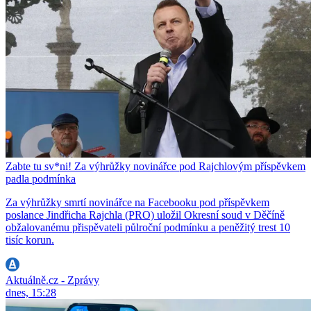
Zabte tu sv*ni! Za výhrůžky novinářce pod Rajchlovým příspěvkem
padla podmínka
Za výhrůžky smrtí novinářce na Facebooku pod příspěvkem
poslance Jindřicha Rajchla (PRO) uložil Okresní soud v Děčíně
obžalovanému přispěvateli půlroční podmínku a peněžitý trest 10
tisíc korun.
Aktuálně.cz - Zprávy
dnes, 15:28