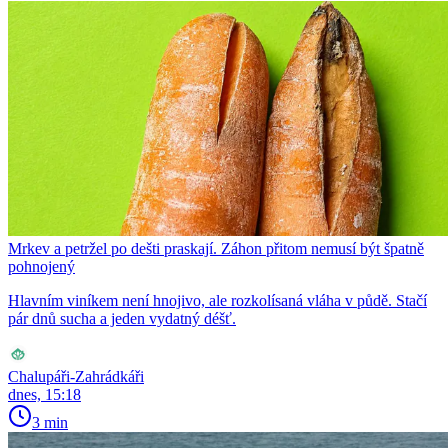
Mrkev a petržel po dešti praskají. Záhon přitom nemusí být špatně
pohnojený
Hlavním viníkem není hnojivo, ale rozkolísaná vláha v půdě. Stačí
pár dnů sucha a jeden vydatný déšť.
Chalupáři-Zahrádkáři
dnes, 15:18
3 min