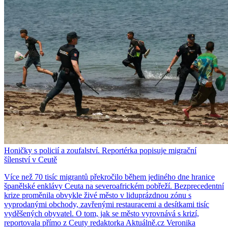
Honičky s policií a zoufalství. Reportérka popisuje migrační
šílenství v Ceutě
Více než 70 tisíc migrantů překročilo během jediného dne hranice
španělské enklávy Ceuta na severoafrickém pobřeží. Bezprecedentní
krize proměnila obvykle živé město v liduprázdnou zónu s
vyprodanými obchody, zavřenými restauracemi a desítkami tisíc
vyděšených obyvatel. O tom, jak se město vyrovnává s krizí,
reportovala přímo z Ceuty redaktorka Aktuálně.cz Veronika