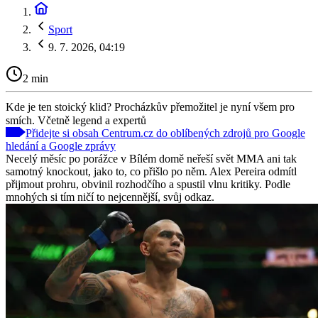
Sport
9. 7. 2026, 04:19
2 min
Kde je ten stoický klid? Procházkův přemožitel je nyní všem pro
smích. Včetně legend a expertů
Přidejte si obsah Centrum.cz do oblíbených zdrojů pro Google
hledání a Google zprávy
Necelý měsíc po porážce v Bílém domě neřeší svět MMA ani tak
samotný knockout, jako to, co přišlo po něm. Alex Pereira odmítl
přijmout prohru, obvinil rozhodčího a spustil vlnu kritiky. Podle
mnohých si tím ničí to nejcennější, svůj odkaz.