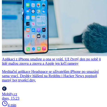
Aplikaci z iPhonu smažete a ona se vrátí. Už čtvrtý den po sobě ji
lidé mažou znovu a znovu a Apple jen krčí rameny
Meditační aplikace Headspace se uživatelům iPhone po smazání
sama vrací. Desítky hlášení na Redditu i Hacker News popisují
marný boj trvající dny.
Mobify.cz
dnes, 15:23
4 min