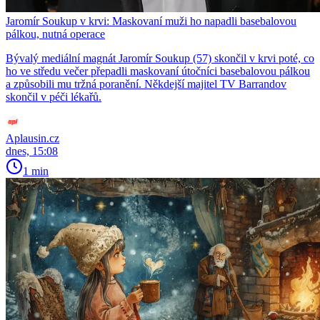
Jaromír Soukup v krvi: Maskovaní muži ho napadli basebalovou
pálkou, nutná operace
Bývalý mediální magnát Jaromír Soukup (57) skončil v krvi poté, co
ho ve středu večer přepadli maskovaní útočníci basebalovou pálkou
a způsobili mu tržná poranění. Někdejší majitel TV Barrandov
skončil v péči lékařů.
Aplausin.cz
dnes, 15:08
1 min