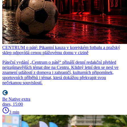
CENTRUM o páté: Pikantní kauza v korejském fotbalu a pražský
sklep odpovídá cenou plážovému domu v cizině
Páteční vydání „Centrum o páté“ přináší denní redakční přehled
nejzajímavějších témat dne na Centru. Klidný letní den se nesl ve
znamení událostí z domova i zahraničí, kulturních připomínek,
sportovních příběhů i témat, která dokážou překvapit svou
nečekanou souvislostí.
Be Native extra
dnes, 15:00
3 min