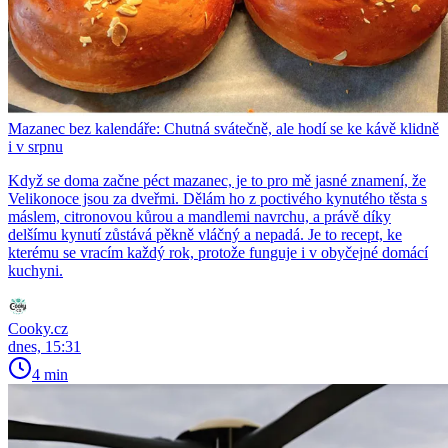
Mazanec bez kalendáře: Chutná svátečně, ale hodí se ke kávě klidně
i v srpnu
Když se doma začne péct mazanec, je to pro mě jasné znamení, že
Velikonoce jsou za dveřmi. Dělám ho z poctivého kynutého těsta s
máslem, citronovou kůrou a mandlemi navrchu, a právě díky
delšímu kynutí zůstává pěkně vláčný a nepadá. Je to recept, ke
kterému se vracím každý rok, protože funguje i v obyčejné domácí
kuchyni.
Cooky.cz
dnes, 15:31
4 min