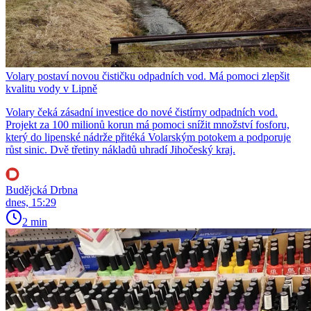
Volary postaví novou čističku odpadních vod. Má pomoci zlepšit
kvalitu vody v Lipně
Volary čeká zásadní investice do nové čistírny odpadních vod.
Projekt za 100 milionů korun má pomoci snížit množství fosforu,
který do lipenské nádrže přitéká Volarským potokem a podporuje
růst sinic. Dvě třetiny nákladů uhradí Jihočeský kraj.
Budějcká Drbna
dnes, 15:29
2 min