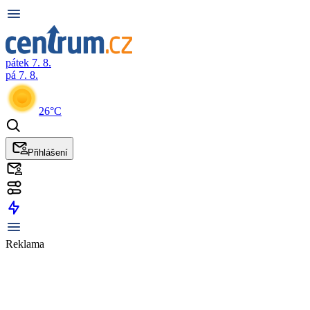
pátek 7. 8.
pá 7. 8.
26°C
Přihlášení
Reklama