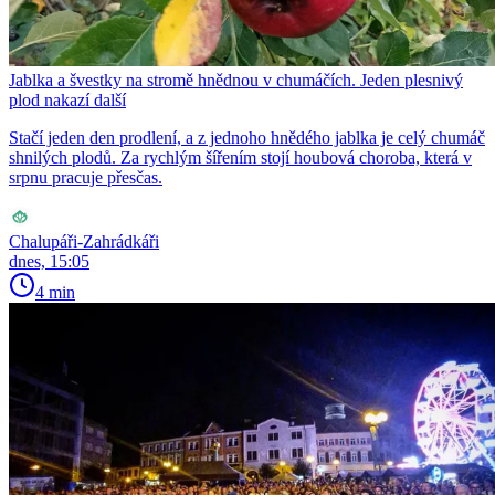
Jablka a švestky na stromě hnědnou v chumáčích. Jeden plesnivý
plod nakazí další
Stačí jeden den prodlení, a z jednoho hnědého jablka je celý chumáč
shnilých plodů. Za rychlým šířením stojí houbová choroba, která v
srpnu pracuje přesčas.
Chalupáři-Zahrádkáři
dnes, 15:05
4 min