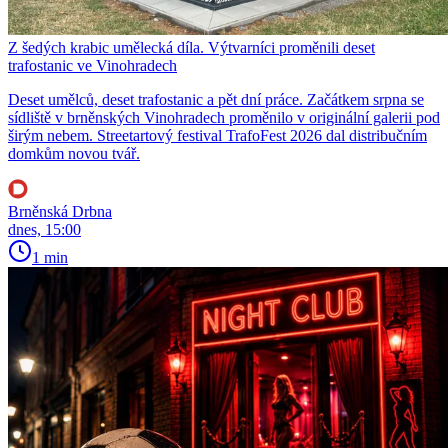
Z šedých krabic umělecká díla. Výtvarníci proměnili deset
trafostanic ve Vinohradech
Deset umělců, deset trafostanic a pět dní práce. Začátkem srpna se
sídliště v brněnských Vinohradech proměnilo v originální galerii pod
širým nebem. Streetartový festival TrafoFest 2026 dal distribučním
domkům novou tvář.
Brněnská Drbna
dnes, 15:00
1 min