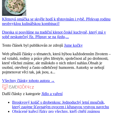
Křenová omáčka se skvěle hodí k těstovinám i rybě. Překvap rodinu
neobvyklou kulinářskou kombinací!
Dneska si posvítíme na tradiční klenot české kuchyně, který má v
sobě neskutečný říz. Připrav se na jízdu,...
Tento článek byl publikován ze zdrojů
Jsme kočky
Web přináší články o tématech, která hýbou každodenním životem –
od vztahů, rodiny a práce přes lifestyle, společnost až po drobnosti,
které všichni známe, ale málokdo o nich mluví nahlas.Obsah je
osobní, otevřený a často odlehčený humorem. Autorky se nebojí
pojmenovat věci tak, jak jsou, a...
Všechny články tohoto autora →
Další články z kategorie
Jídlo a vaření
Broskvový koláč s drobenkou: Jednoduchý letní moučník,
který zaujme šťavnatým ovocem i křupavou vrstvou navrchu
Obrácené kuřecí řízky pro všechny, kteří chtějí známou