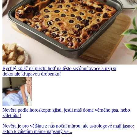
Rychlý koláč na plech: hoď na těsto sezónní ovoce a užij si
dokonale křupavou drobenku!
Nevěra podle horoskopu: zjisti, jestli máš doma věrného psa, nebo
záletníka!
Nevěra je pro většinu z nás noční můrou, ale astrologové mají jasno:
sklon k záletům máme napsaný ve...