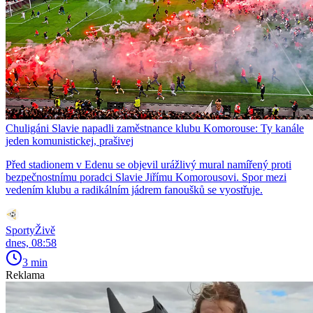
Chuligáni Slavie napadli zaměstnance klubu Komorouse: Ty kanále
jeden komunistickej, prašivej
Před stadionem v Edenu se objevil urážlivý mural namířený proti
bezpečnostnímu poradci Slavie Jiřímu Komorousovi. Spor mezi
vedením klubu a radikálním jádrem fanoušků se vyostřuje.
SportyŽivě
dnes, 08:58
3 min
Reklama