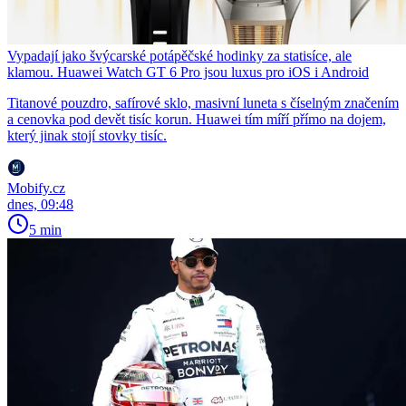
Vypadají jako švýcarské potápěčské hodinky za statisíce, ale
klamou. Huawei Watch GT 6 Pro jsou luxus pro iOS i Android
Titanové pouzdro, safírové sklo, masivní luneta s číselným značením
a cenovka pod devět tisíc korun. Huawei tím míří přímo na dojem,
který jinak stojí stovky tisíc.
Mobify.cz
dnes, 09:48
5 min