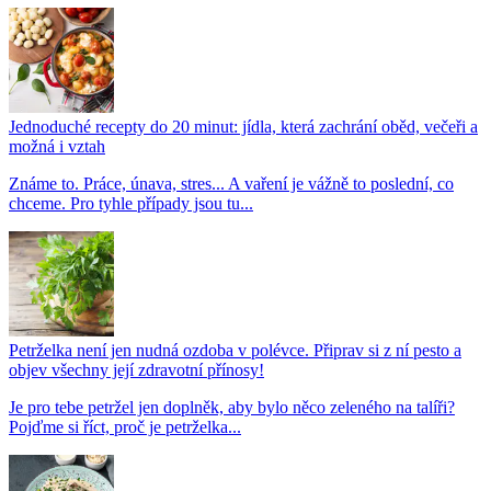
Jednoduché recepty do 20 minut: jídla, která zachrání oběd, večeři a
možná i vztah
Známe to. Práce, únava, stres... A vaření je vážně to poslední, co
chceme. Pro tyhle případy jsou tu...
Petrželka není jen nudná ozdoba v polévce. Připrav si z ní pesto a
objev všechny její zdravotní přínosy!
Je pro tebe petržel jen doplněk, aby bylo něco zeleného na talíři?
Pojďme si říct, proč je petrželka...