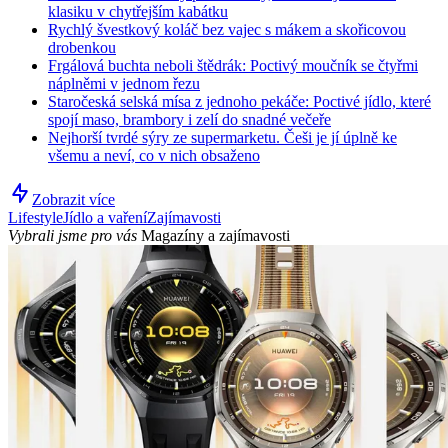
klasiku v chytřejším kabátku
Rychlý švestkový koláč bez vajec s mákem a skořicovou
drobenkou
Frgálová buchta neboli štědrák: Poctivý moučník se čtyřmi
náplněmi v jednom řezu
Staročeská selská mísa z jednoho pekáče: Poctivé jídlo, které
spojí maso, brambory i zelí do snadné večeře
Nejhorší tvrdé sýry ze supermarketu. Češi je jí úplně ke
všemu a neví, co v nich obsaženo
Zobrazit více
Lifestyle
Jídlo a vaření
Zajímavosti
Vybrali jsme pro vás
Magazíny a zajímavosti