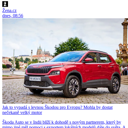
Žena.cz
dnes, 08:56
Jak to vypadá s levnou Škodou pro Evropu? Mohla by dostat
nečekaně velký motor
Škoda Auto se v Indii blíží k dohodě s novým partnerem, který by
mimo jiné měl pomoci s exportem lokálních modelů dále do světa. A