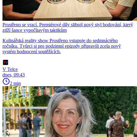
Prostřeno se vrací. Premiérové díly slibují nový styl bodování, který
ztíží šance vypočítavým taktikům
Kulinářská reality show Prostřeno vstupuje do sedmnáctého
ročníku. Tvůrci si pro podzimní epizody připravili zcela nový
systém hodnocení soutěžících.
V Telce
dnes, 09:43
2 min