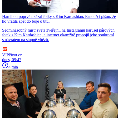
Hamilton poprvé ukázal fotky s Kim Kardashian. Fanoušci píšou, že
ho vrátila zpět do boje o titul
Sedminásobný mistr světa zveřejnil na Instagramu karusel párových
fotek s Kim Kardashian, a internet okamžitě propojil jeho soukromí
s návratem na stupně vítězů.
VIPživot.cz
dnes, 09:47
4 min