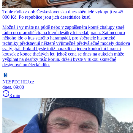
Tohle rádio z dob Československa dnes sběratelé vykupují za 45
000 Kč. Po republice jsou jich desetitisíce kusů
Možná i vy máte na půdě nebo v zaprášeném koutě chalupy staré
rádio po prarodičích, na které desítky let sedal prach. Zatímco pro
někoho jde o kus starého harampádí, pro sběratele historické
techniky představují některé výjimečné předválečné modely doslova
svatý grál. Pokud byste totiž narazili na jeden konkrétní luxusní
kousek z konce třicátých let, jehož cena se dnes na aukcích může
vyšplhat na desítky tisíc korun, drželi byste v rukou skutečné
designové umělecké dílo.
NESPECHEJ.cz
dnes, 09:00
3 min