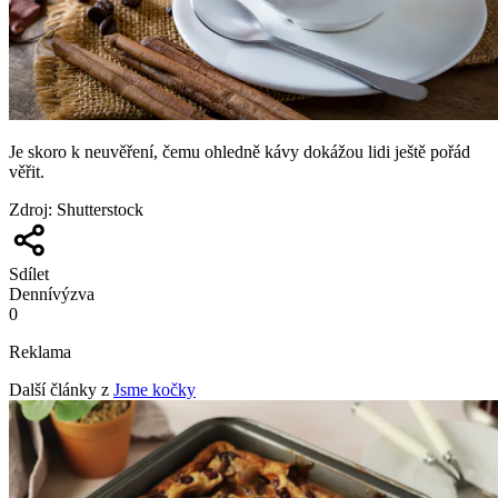
Je skoro k neuvěření, čemu ohledně kávy dokážou lidi ještě pořád
věřit.
Zdroj
:
Shutterstock
Sdílet
Denní
výzva
0
Reklama
Další články z
Jsme kočky