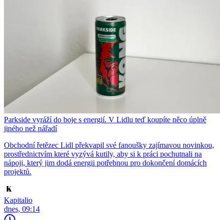
Parkside vyráží do boje s energií. V Lidlu teď koupíte něco úplně
jiného než nářadí
Obchodní řetězec Lidl překvapil své fanoušky zajímavou novinkou,
prostřednictvím které vyzývá kutily, aby si k práci pochutnali na
nápoji, který jim dodá energii potřebnou pro dokončení domácích
projektů.
Kapitalio
dnes, 09:14