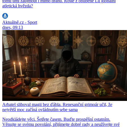
tomu umí zaujmout i mimo dráhu. Roste z oblíbené Lu globální
atletická hvězda?
Aktuálně.cz - Sport
dnes, 09:13
Arbatel sliboval magii bez ďábla. Renesanční grimoár učil, že
největší moc začíná ovládnutím sebe sama
Neodkládejte věci. Šetřete časem. Buďte prospěšní ostatním.
Věnujte se svému povolání, přijímejte dobré rady a neužívejte své