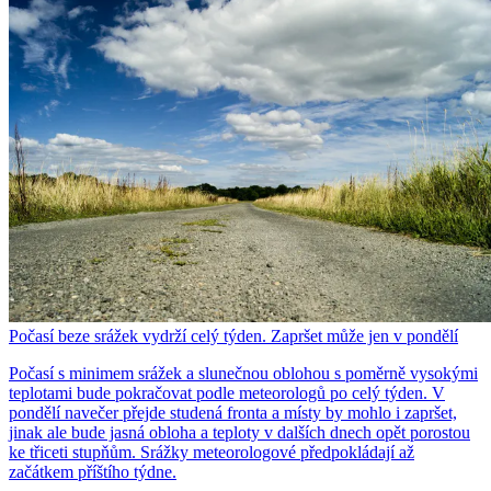
Počasí beze srážek vydrží celý týden. Zapršet může jen v pondělí
Počasí s minimem srážek a slunečnou oblohou s poměrně vysokými
teplotami bude pokračovat podle meteorologů po celý týden. V
pondělí navečer přejde studená fronta a místy by mohlo i zapršet,
jinak ale bude jasná obloha a teploty v dalších dnech opět porostou
ke třiceti stupňům. Srážky meteorologové předpokládají až
začátkem příštího týdne.