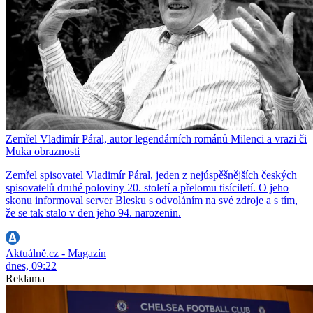
Zemřel Vladimír Páral, autor legendárních románů Milenci a vrazi či
Muka obraznosti
Zemřel spisovatel Vladimír Páral, jeden z nejúspěšnějších českých
spisovatelů druhé poloviny 20. století a přelomu tisíciletí. O jeho
skonu informoval server Blesku s odvoláním na své zdroje a s tím,
že se tak stalo v den jeho 94. narozenin.
Aktuálně.cz - Magazín
dnes, 09:22
Reklama