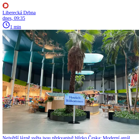
Liberecká Drbna
dnes, 09:35
1 min
Největší lázně světa jsou překvapivě blízko Česka: Moderní areál