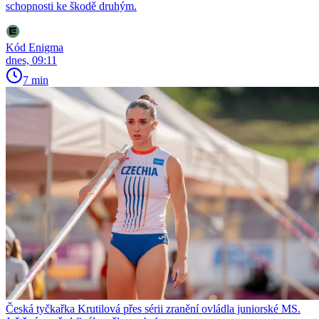
schopnosti ke škodě druhým.
Kód Enigma
dnes, 09:11
7 min
Česká tyčkařka Krutilová přes sérii zranění ovládla juniorské MS.