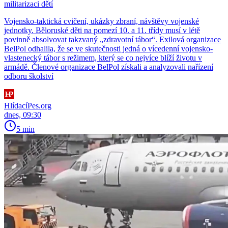
militarizaci dětí
Vojensko-taktická cvičení, ukázky zbraní, návštěvy vojenské
jednotky. Běloruské děti na pomezí 10. a 11. třídy musí v létě
povinně absolvovat takzvaný „zdravotní tábor“. Exilová organizace
BelPol odhalila, že se ve skutečnosti jedná o vícedenní vojensko-
vlastenecký tábor s režimem, který se co nejvíce blíží životu v
armádě. Členové organizace BelPol získali a analyzovali nařízení
odboru školství
HlídacíPes.org
dnes, 09:30
5 min