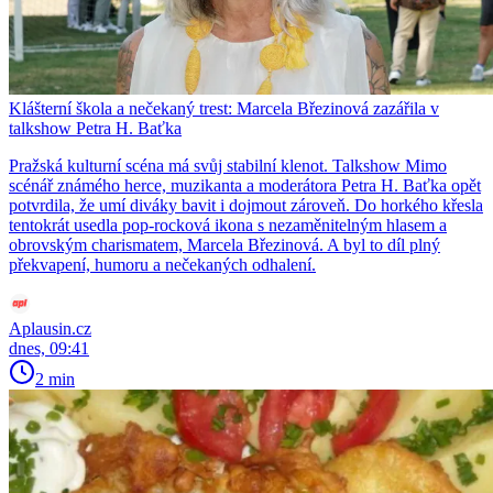
Klášterní škola a nečekaný trest: Marcela Březinová zazářila v
talkshow Petra H. Baťka
Pražská kulturní scéna má svůj stabilní klenot. Talkshow Mimo
scénář známého herce, muzikanta a moderátora Petra H. Baťka opět
potvrdila, že umí diváky bavit i dojmout zároveň. Do horkého křesla
tentokrát usedla pop-rocková ikona s nezaměnitelným hlasem a
obrovským charismatem, Marcela Březinová. A byl to díl plný
překvapení, humoru a nečekaných odhalení.
Aplausin.cz
dnes, 09:41
2 min