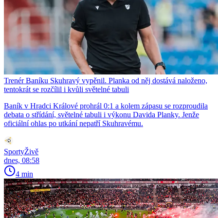
Trenér Baníku Skuhravý vypěnil. Planka od něj dostává naloženo,
tentokrát se rozčílil i kvůli světelné tabuli
Baník v Hradci Králové prohrál 0:1 a kolem zápasu se rozproudila
debata o střídání, světelné tabuli i výkonu Davida Planky. Jenže
oficiální ohlas po utkání nepatří Skuhravému.
SportyŽivě
dnes, 08:58
4 min