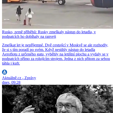
Rusko, země příběhů: Rusky zmeškaly nástup do letadla, v
podpatcích ho dobíhaly na ranveji
Zmeškat let je nepříjemné. Dvě cestující v Moskvě se ale rozhodly,
že si s tím poradí po svém. Když nestihly nástup do letadla
Aeroflotu z určeného gatu, vyběhly na letištní plochu a vydaly se v
podpatcích přímo za rolujícím strojem. Jedna z nich přitom za sebou
táhla i kufr.
Aktuálně.cz - Zprávy
dnes, 09:28