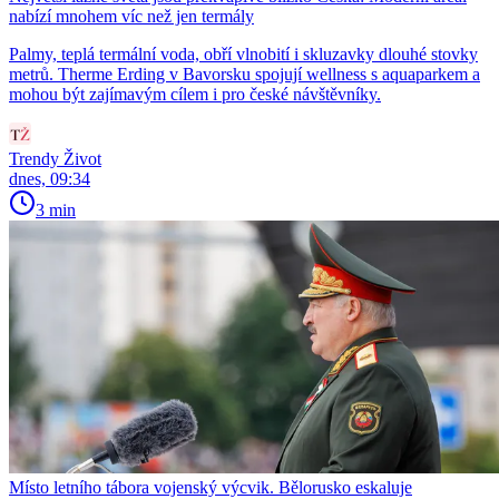
nabízí mnohem víc než jen termály
Palmy, teplá termální voda, obří vlnobití i skluzavky dlouhé stovky
metrů. Therme Erding v Bavorsku spojují wellness s aquaparkem a
mohou být zajímavým cílem i pro české návštěvníky.
Trendy Život
dnes, 09:34
3 min
Místo letního tábora vojenský výcvik. Bělorusko eskaluje