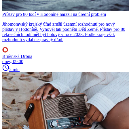
Přístav pro 80 lodí v Hodoníně narazil na úřední problém
Jihomoravský krajský úřad zrušil územní rozhodnutí pro nový
přístav v Hodoníně. Vyhověl tak podnětu Dětí Země. Přístav pro 80
rekreačních lodí měl být hotový v roce 2028. Podle kraje však
rozhodnutí vydal nesprávný úřad.
Brněnská Drbna
dnes, 09:00
2 min