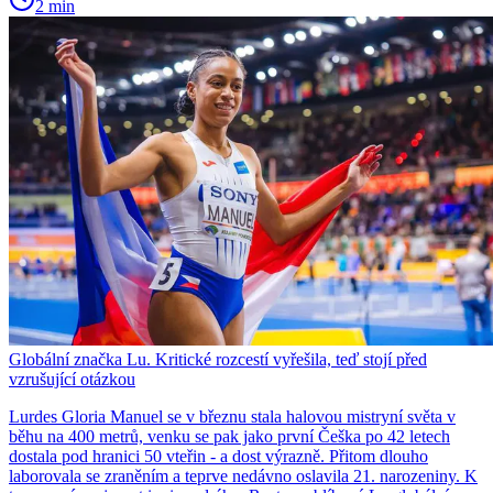
2 min
Globální značka Lu. Kritické rozcestí vyřešila, teď stojí před
vzrušující otázkou
Lurdes Gloria Manuel se v březnu stala halovou mistryní světa v
běhu na 400 metrů, venku se pak jako první Češka po 42 letech
dostala pod hranici 50 vteřin - a dost výrazně. Přitom dlouho
laborovala se zraněním a teprve nedávno oslavila 21. narozeniny. K