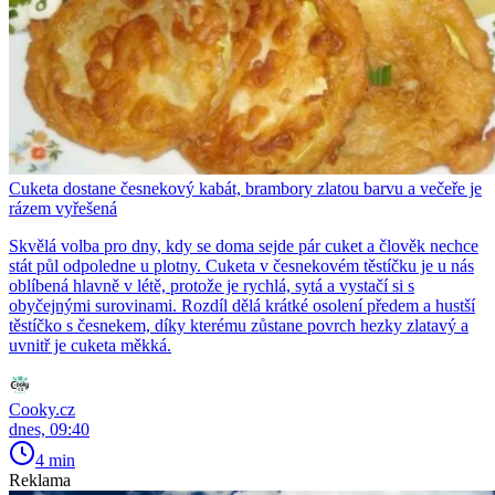
Cuketa dostane česnekový kabát, brambory zlatou barvu a večeře je
rázem vyřešená
Skvělá volba pro dny, kdy se doma sejde pár cuket a člověk nechce
stát půl odpoledne u plotny. Cuketa v česnekovém těstíčku je u nás
oblíbená hlavně v létě, protože je rychlá, sytá a vystačí si s
obyčejnými surovinami. Rozdíl dělá krátké osolení předem a hustší
těstíčko s česnekem, díky kterému zůstane povrch hezky zlatavý a
uvnitř je cuketa měkká.
Cooky.cz
dnes, 09:40
4 min
Reklama