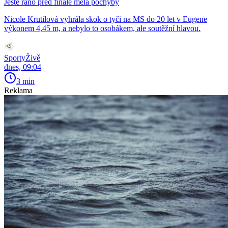
Ještě ráno před finále měla pochyby
Nicole Krutilová vyhrála skok o tyči na MS do 20 let v Eugene
výkonem 4,45 m, a nebylo to osobákem, ale soutěžní hlavou.
SportyŽivě
dnes, 09:04
3 min
Reklama