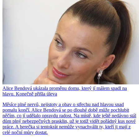
Alice Bendová ukázala proměnu domu, který jí málem spadl na
hlavu. Konečně přišla úleva
Měsíce plné nervů, nejistoty a obav o střechu nad hlavou snad
pomalu končí. Alice Bendová se po dlouhé době může pochlubit
něčím, co jí udělalo opravdu radost. Na místě, kde ještě nedávno stál
dům plný nebezpečných prasklin, už je totiž vidět pořádný kus nové
práce. A herečka si tentokrát nemůže vynachválit ty, kteří ji mají z
celé noční můry dostat.