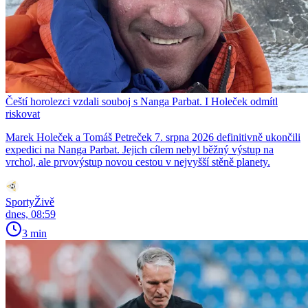
Čeští horolezci vzdali souboj s Nanga Parbat. I Holeček odmítl
riskovat
Marek Holeček a Tomáš Petreček 7. srpna 2026 definitivně ukončili
expedici na Nanga Parbat. Jejich cílem nebyl běžný výstup na
vrchol, ale prvovýstup novou cestou v nejvyšší stěně planety.
SportyŽivě
dnes, 08:59
3 min