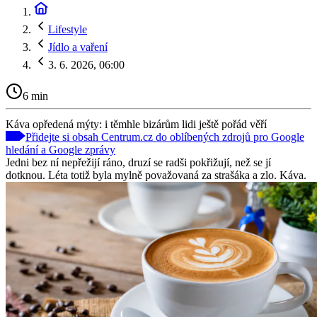
Lifestyle
Jídlo a vaření
3. 6. 2026, 06:00
6 min
Káva opředená mýty: i těmhle bizárům lidi ještě pořád věří
Přidejte si obsah Centrum.cz do oblíbených zdrojů pro Google
hledání a Google zprávy
Jedni bez ní nepřežijí ráno, druzí se radši pokřižují, než se jí
dotknou. Léta totiž byla mylně považovaná za strašáka a zlo. Káva.