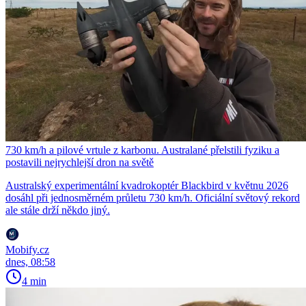
730 km/h a pilové vrtule z karbonu. Australané přelstili fyziku a
postavili nejrychlejší dron na světě
Australský experimentální kvadrokoptér Blackbird v květnu 2026
dosáhl při jednosměrném průletu 730 km/h. Oficiální světový rekord
ale stále drží někdo jiný.
Mobify.cz
dnes, 08:58
4 min