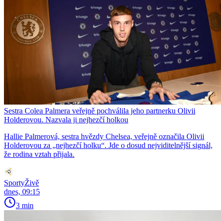
Sestra Colea Palmera veřejně pochválila jeho partnerku Olivii
Holderovou. Nazvala ji nejhezčí holkou
Hallie Palmerová, sestra hvězdy Chelsea, veřejně označila Olivii
Holderovou za „nejhezčí holku“. Jde o dosud nejviditelnější signál,
že rodina vztah přijala.
SportyŽivě
dnes, 09:15
3 min