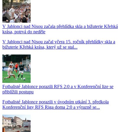
V Jablonci nad Nisou začala přehlídka skla a bižuterie Křehká
krása, potrvá do neděle
V Jablonci nad Nisou začal včera 15. ročník přehlídky skla a
bižuterie Křehká krása, který už se stal...
Fotbalisté Jablonce porazili RFS 2:0 a v Konferenční lize se
přiblížili postupu
Fotbalisté Jablonce porazili v úvodním utkání 3. předkola
Konferenční ligy RFS Riga doma 2:0 a výrazně se...