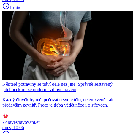
1 min
Některé potraviny se tráví déle než jiné. Správně sestavený
jídelníček může podpořit zdravé trávení
Každý člověk by měl pečovat o svoje tělo, nejen zvenčí, ale
především zevnitř. Proto je třeba vědět něco i o střevech.
Zdravestravovani.eu
dnes, 10:06