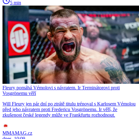
5 min
Fleury pomáhá Vémolovi s návratem. Ir Terminátorovi proti
Vosgrönemu věří
Will Fleury jen pár dní po ztrátě titulu trénoval s Karlosem Vémolou
před jeho návratem proti Fredericu Vosgrönemu. Ir věří, že
zkušenost české legendy může ve Frankfurtu rozhodnout.
MMAMAG.cz
dnes, 10:09