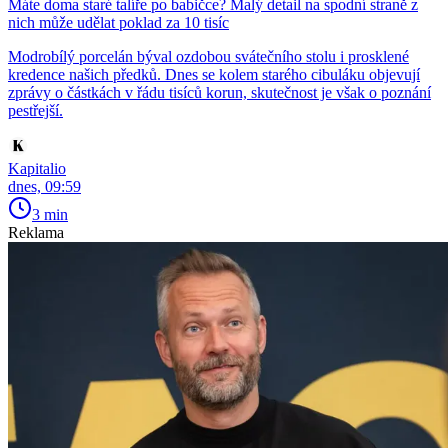
Máte doma staré talíře po babičce? Malý detail na spodní straně z
nich může udělat poklad za 10 tisíc
Modrobílý porcelán býval ozdobou svátečního stolu i prosklené
kredence našich předků. Dnes se kolem starého cibuláku objevují
zprávy o částkách v řádu tisíců korun, skutečnost je však o poznání
pestřejší.
Kapitalio
dnes, 09:59
3 min
Reklama