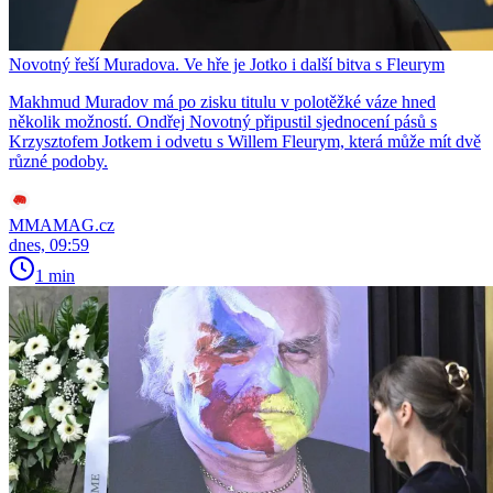
Novotný řeší Muradova. Ve hře je Jotko i další bitva s Fleurym
Makhmud Muradov má po zisku titulu v polotěžké váze hned
několik možností. Ondřej Novotný připustil sjednocení pásů s
Krzysztofem Jotkem i odvetu s Willem Fleurym, která může mít dvě
různé podoby.
MMAMAG.cz
dnes, 09:59
1 min