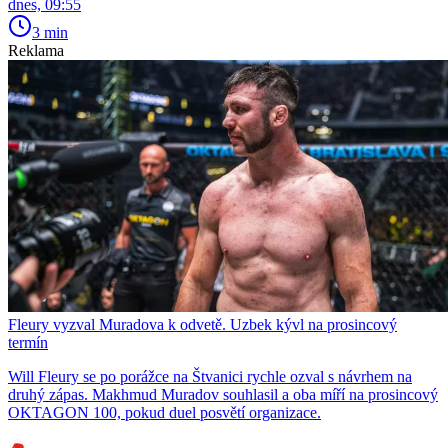
dnes, 09:55
3 min
Reklama
Fleury vyzval Muradova k odvetě. Uzbek kývl na prosincový
termín
Will Fleury se po porážce na Štvanici rychle ozval s návrhem na
druhý zápas. Makhmud Muradov souhlasil a oba míří na prosincový
OKTAGON 100, pokud duel posvětí organizace.