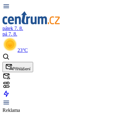
pátek 7. 8.
pá 7. 8.
23°C
Přihlášení
Reklama