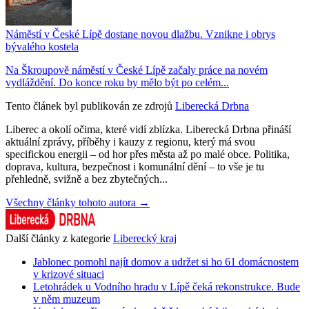
Náměstí v České Lípě dostane novou dlažbu. Vznikne i obrys
bývalého kostela
Na Škroupově náměstí v České Lípě začaly práce na novém
vydláždění. Do konce roku by mělo být po celém...
Tento článek byl publikován ze zdrojů
Liberecká Drbna
Liberec a okolí očima, které vidí zblízka. Liberecká Drbna přináší
aktuální zprávy, příběhy i kauzy z regionu, který má svou
specifickou energii – od hor přes města až po malé obce. Politika,
doprava, kultura, bezpečnost i komunální dění – to vše je tu
přehledně, svižně a bez zbytečných...
Všechny články tohoto autora →
Další články z kategorie
Liberecký kraj
Jablonec pomohl najít domov a udržet si ho 61 domácnostem
v krizové situaci
Letohrádek u Vodního hradu v Lípě čeká rekonstrukce. Bude
v něm muzeum