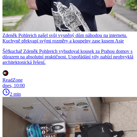
Zdeněk Pohlreich našel svůj vysněný dům náhodou na internetu.
Kuchyně překvapí svými rozměry a koupelny zase kusem Asie
Šéfkuchař Zdeněk Pohlreich vybudoval kousek za Prahou domov s
důrazem na absolutní praktičnost. Uspořádání vily nabízí neobvyklá
architektonická řešení.
ReadZone
dnes, 10:00
2 min