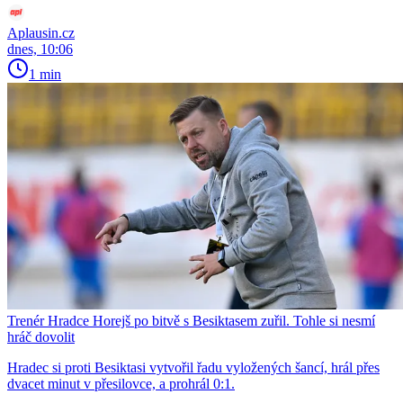
Aplausin.cz
dnes, 10:06
1 min
Trenér Hradce Horejš po bitvě s Besiktasem zuřil. Tohle si nesmí
hráč dovolit
Hradec si proti Besiktasi vytvořil řadu vyložených šancí, hrál přes
dvacet minut v přesilovce, a prohrál 0:1.