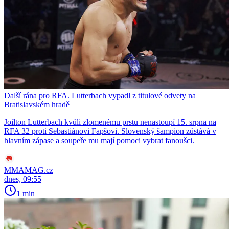
Další rána pro RFA. Lutterbach vypadl z titulové odvety na
Bratislavském hradě
Joilton Lutterbach kvůli zlomenému prstu nenastoupí 15. srpna na
RFA 32 proti Sebastiánovi Fapšovi. Slovenský šampion zůstává v
hlavním zápase a soupeře mu mají pomoci vybrat fanoušci.
MMAMAG.cz
dnes, 09:55
1 min