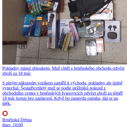
Pokladny minul obloukem. Muž chtěl z brněnského obchodu odvézt
zboží za 18 tisíc
S plným nákupním vozíkem zamířil k východu, pokladny ale úplně
vynechal. Šestatřicetiletý muž se podle strážníků pokusil z
obchodního centra v brněnských Ivanovicích odvézt zboží za téměř
18 tisíc korun bez zaplacení. Když ho zastavila ostraha, dal se na
útěk.
Brněnská Drbna
dnes, 10:00