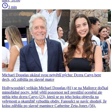
dnes, 10:06
3 min
Michael Douglas ukázal svou největší pýchu: Dcera Carys bere
dech, oči zdědila po slavné matce
Hollywoodský velikán Michael Douglas (81) se na Mallorce dočkal
mimořádné pocty. Ještě větší pozornost než prestižní ocenění ale
strhla jeho dcera Carys (23), která se po jeho boku objevila na
veřejnosti a okamžitě vzbudila obdiv. Fanoušci se navíc shodují, že
krásu zdědila po slavné mamince Catherine Zeta-Jones (56).