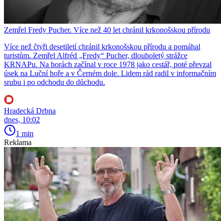
Zemřel Fredy Pucher. Více než 40 let chránil krkonošskou přírodu
Více než čtyři desetiletí chránil krkonošskou přírodu a pomáhal
turistům. Zemřel Alfréd „Fredy“ Pucher, dlouholetý strážce
KRNAPu. Na horách začínal v roce 1978 jako cestář, poté převzal
úsek na Luční hoře a v Černém dole. Lidem rád radil v informačním
srubu i po odchodu do důchodu.
Hradecká Drbna
dnes, 10:02
1 min
Reklama