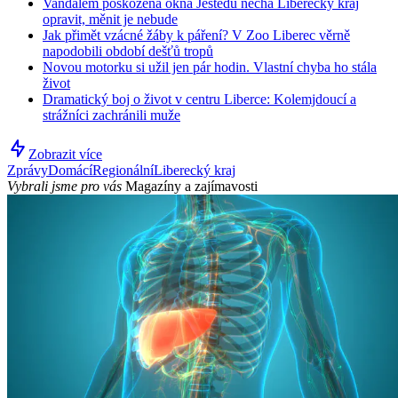
Vandalem poškozená okna Ještědu nechá Liberecký kraj
opravit, měnit je nebude
Jak přimět vzácné žáby k páření? V Zoo Liberec věrně
napodobili období dešťů tropů
Novou motorku si užil jen pár hodin. Vlastní chyba ho stála
život
Dramatický boj o život v centru Liberce: Kolemjdoucí a
strážníci zachránili muže
Zobrazit více
Zprávy
Domácí
Regionální
Liberecký kraj
Vybrali jsme pro vás
Magazíny a zajímavosti