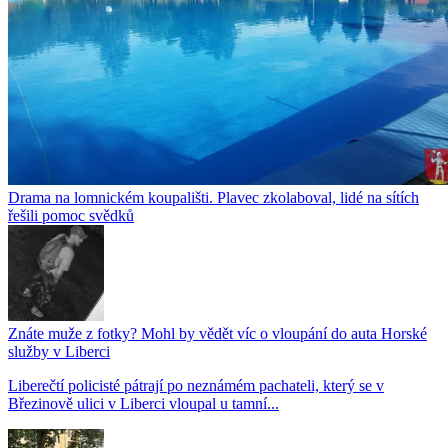
Drama na lomnickém koupališti. Plavec zkolaboval, lidé na sítích
řešili pomoc svědků
Znáte muže z fotky? Mohl by vědět víc o vloupání do auta Horské
služby v Liberci
Liberečtí policisté pátrají po neznámém pachateli, který se v
Březinově ulici v Liberci vloupal u tamní...