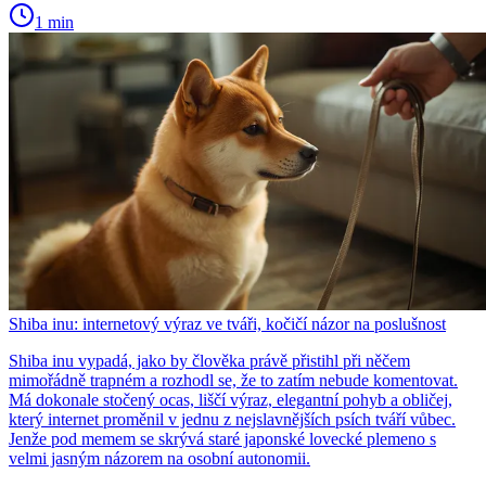
1 min
Shiba inu: internetový výraz ve tváři, kočičí názor na poslušnost
Shiba inu vypadá, jako by člověka právě přistihl při něčem
mimořádně trapném a rozhodl se, že to zatím nebude komentovat.
Má dokonale stočený ocas, liščí výraz, elegantní pohyb a obličej,
který internet proměnil v jednu z nejslavnějších psích tváří vůbec.
Jenže pod memem se skrývá staré japonské lovecké plemeno s
velmi jasným názorem na osobní autonomii.