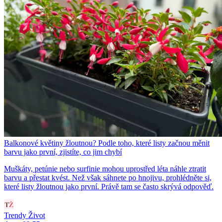
Balkonové květiny žloutnou? Podle toho, které listy začnou měnit
barvu jako první, zjistíte, co jim chybí
Muškáty, petúnie nebo surfinie mohou uprostřed léta náhle ztratit
barvu a přestat kvést. Než však sáhnete po hnojivu, prohlédněte si,
které listy žloutnou jako první. Právě tam se často skrývá odpověď.
Trendy Život