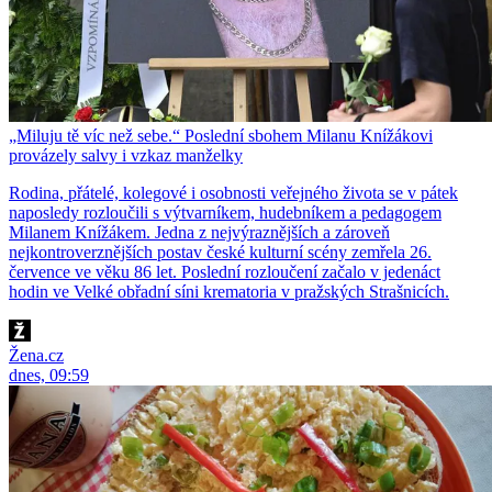
„Miluju tě víc než sebe.“ Poslední sbohem Milanu Knížákovi
provázely salvy i vzkaz manželky
Rodina, přátelé, kolegové i osobnosti veřejného života se v pátek
naposledy rozloučili s výtvarníkem, hudebníkem a pedagogem
Milanem Knížákem. Jedna z nejvýraznějších a zároveň
nejkontroverznějších postav české kulturní scény zemřela 26.
července ve věku 86 let. Poslední rozloučení začalo v jedenáct
hodin ve Velké obřadní síni krematoria v pražských Strašnicích.
Žena.cz
dnes, 09:59