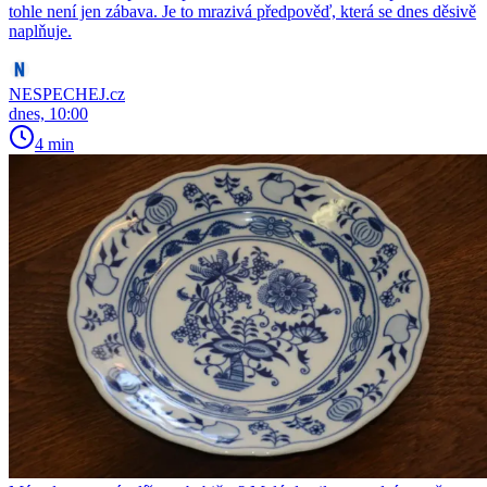
tohle není jen zábava. Je to mrazivá předpověď, která se dnes děsivě
naplňuje.
NESPECHEJ.cz
dnes, 10:00
4 min