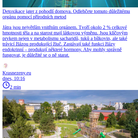
Detoxikace jater z pohodlí domova. Odlehčete tomuto důležitému
orgánu pomocí přírodních metod
Játra jsou největším vnitřním orgánem. Tvoří okolo 2 % celkové
hmotnosti těla a na starost mají látkovou výměnu. Jsou klíčovým
prvkem nejen v metabolismu sacharidů, tuků a bílkovin, ale také
trávicí žlázou produkující žluč. Zastávají také funkci žlázy
endokrinní – produkují některé hormony. Aby mohly správně
fungovat, je důležité se o ně starat.
Krasnezeny.eu
dnes, 10:16
2 min