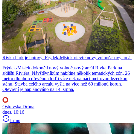
Rivka Park je hotový. Frýdek-Místek otevře nový volnočasový areál
Frýdek-Místek dokončil nový volnočasový areál Rivka Park na
sídlišti Riviéra. Návštěvníkům nabídne několik tematických zón, 26
metrů dlouhou dřevěnou loď i více než patnáctimetrovou lezeckou
stěnu. Stavba celého areálu vyšla na více než 60 milionů korun.
Otevření je naplánováno na 14. srpna.
Ostravská Drbna
dnes, 10:16
1 min