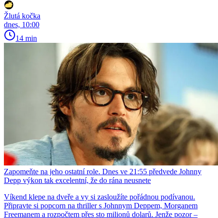
Žlutá kočka
dnes, 10:00
14 min
Zapomeňte na jeho ostatní role. Dnes ve 21:55 předvede Johnny
Depp výkon tak excelentní, že do rána neusnete
Víkend klepe na dveře a vy si zasloužíte pořádnou podívanou.
Připravte si popcorn na thriller s Johnnym Deppem, Morganem
Freemanem a rozpočtem přes sto milionů dolarů. Jenže pozor –