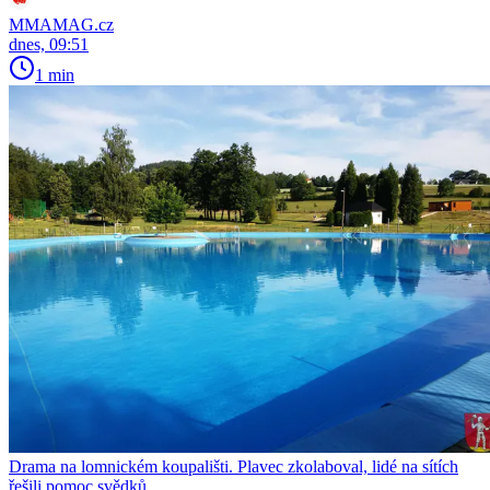
MMAMAG.cz
dnes, 09:51
1 min
Drama na lomnickém koupališti. Plavec zkolaboval, lidé na sítích
řešili pomoc svědků