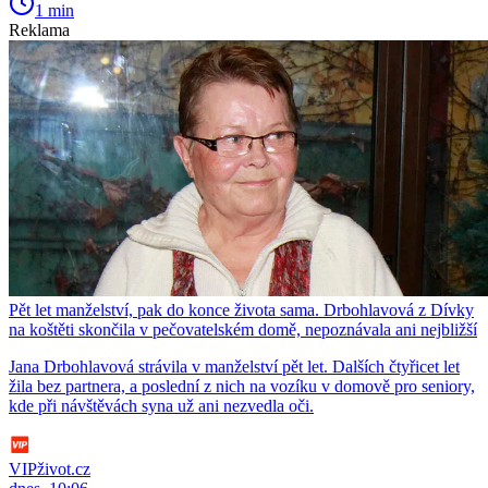
1 min
Reklama
Pět let manželství, pak do konce života sama. Drbohlavová z Dívky
na koštěti skončila v pečovatelském domě, nepoznávala ani nejbližší
Jana Drbohlavová strávila v manželství pět let. Dalších čtyřicet let
žila bez partnera, a poslední z nich na vozíku v domově pro seniory,
kde při návštěvách syna už ani nezvedla oči.
VIPživot.cz