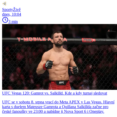
SportyŽivě
dnes, 10:04
3 min
UFC Vegas 120: Gamrot vs. Salkilld. Kde a kdy turnaj sledovat
UFC se v sobotu 8. srpna vrací do Meta APEX v Las Vegas. Hlavní
karta s duelem Mateusze Gamrota a Quillana Salkillda začne pro
české fanoušky ve 23:00 a nabídne ji Nova Sport 6 i Oneplay.