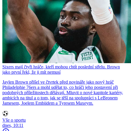
Sixers mají čtyři hráče, kteří mohou chtít poslední střelu. Brown
jako první řekl, že ji mít nemusí
Jaylen Brown přišel ve čtvrtek před novináře jako nový hráč
Philadelphie 76ers a mohl udělat to, co hráči jeho postavení při
podobných příležitostech dělávají. Mluvit o nové kapitole kariéry,
ambicích na titul a o tom, jak se těší na spolupráci s LeBronem
Jamesem, Joelem Embiidem a Tyresem Maxeym.
Vše o sportu
dnes, 10:11