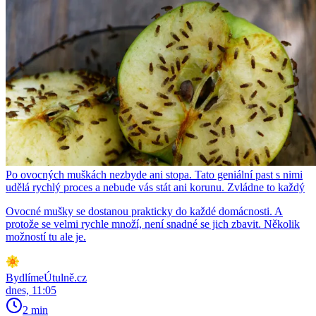
Po ovocných muškách nezbyde ani stopa. Tato geniální past s nimi
udělá rychlý proces a nebude vás stát ani korunu. Zvládne to každý
Ovocné mušky se dostanou prakticky do každé domácnosti. A
protože se velmi rychle množí, není snadné se jich zbavit. Několik
možností tu ale je.
BydlímeÚtulně.cz
dnes, 11:05
2 min