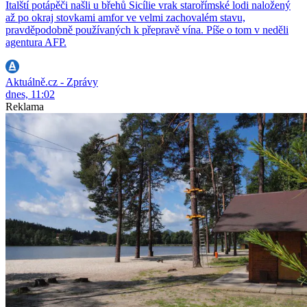
Italští potápěči našli u břehů Sicílie vrak starořímské lodi naložený
až po okraj stovkami amfor ve velmi zachovalém stavu,
pravděpodobně používaných k přepravě vína. Píše o tom v neděli
agentura AFP.
Aktuálně.cz - Zprávy
dnes, 11:02
Reklama