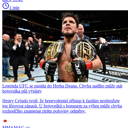
1 min
Legenda UFC se pustila do Herba Deana. Chyba sudího může stát
bojovníka půl výplaty
Henry Cejudo tvrdí, že benevolentní přístup k faulům neohrožuje
jen férovost zápasů. U bojovníků s bonusem za výhru může chyba
rozhodčího znamenat ztrátu poloviny odměny.
MMAMAG.cz