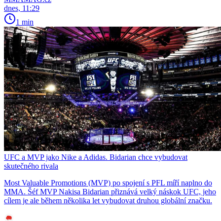
dnes, 11:29
1 min
UFC a MVP jako Nike a Adidas. Bidarian chce vybudovat
skutečného rivala
Most Valuable Promotions (MVP) po spojení s PFL míří naplno do
MMA. Šéf MVP Nakisa Bidarian přiznává velký náskok UFC, jeho
cílem je ale během několika let vybudovat druhou globální značku.