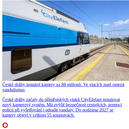
České dráhy instalují kamery za 88 milionů. Ve vlacích mají omezit
vandalismus
České dráhy začaly do příměstských vlaků CityElefant instalovat
nový kamerový systém. Má zvýšit bezpečnost cestujících, pomoci
policii při vyšetřování i odradit vandaly. Do podzimu 2027 se
kamery objeví v celkem 55 soupravách.