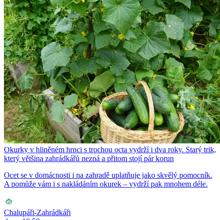
Okurky v hliněném hrnci s trochou octa vydrží i dva roky. Starý trik,
který většina zahrádkářů nezná a přitom stojí pár korun
Ocet se v domácnosti i na zahradě uplatňuje jako skvělý pomocník.
A pomůže vám i s nakládáním okurek – vydrží pak mnohem déle.
Chalupáři-Zahrádkáři