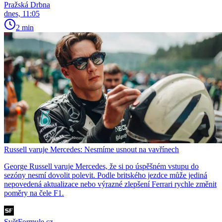
Pražská Drbna
dnes, 11:05
2 min
Russell varuje Mercedes: Nesmíme usnout na vavřínech
George Russell varuje Mercedes, že si po úspěšném vstupu do
sezóny nesmí dovolit polevit. Podle britského jezdce může jediná
nepovedená aktualizace nebo výrazné zlepšení Ferrari rychle změnit
poměry na čele F1.
SvětFormule.cz