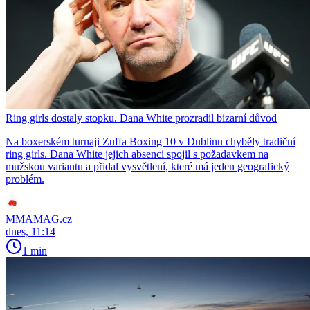
Ring girls dostaly stopku. Dana White prozradil bizarní důvod
Na boxerském turnaji Zuffa Boxing 10 v Dublinu chyběly tradiční
ring girls. Dana White jejich absenci spojil s požadavkem na
mužskou variantu a přidal vysvětlení, které má jeden geografický
problém.
MMAMAG.cz
dnes, 11:14
1 min