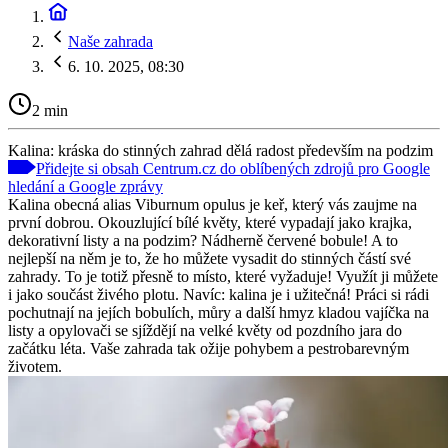
Naše zahrada
6. 10. 2025, 08:30
2 min
Kalina: kráska do stinných zahrad dělá radost především na podzim
Přidejte si obsah Centrum.cz do oblíbených zdrojů pro Google
hledání a Google zprávy
Kalina obecná alias Viburnum opulus je keř, který vás zaujme na
první dobrou. Okouzlující bílé květy, které vypadají jako krajka,
dekorativní listy a na podzim? Nádherně červené bobule! A to
nejlepší na něm je to, že ho můžete vysadit do stinných částí své
zahrady. To je totiž přesně to místo, které vyžaduje! Využít ji můžete
i jako součást živého plotu. Navíc: kalina je i užitečná! Práci si rádi
pochutnají na jejích bobulích, můry a další hmyz kladou vajíčka na
listy a opylovači se sjíždějí na velké květy od pozdního jara do
začátku léta. Vaše zahrada tak ožije pohybem a pestrobarevným
životem.