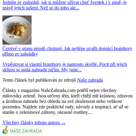
Jedním ze způsobů, jak si můžete užívat chuť švestek i v zimě, je
právě jejich sušení. Než se do toho ale...
Čerstvé v srpnu prostě chutnají. Jak nejlépe uvařit domácí brambory
přímo ze zahrádky
Vypěstovat si vlastní brambory je naprosto skvělé. Pocit při jejich
sklizni se nedá nahradit ničím. My jsme...
Tento článek byl publikován ze zdrojů
Naše zahrada
Články z magazínu NašeZahrada.com potěší nejen všechny
milovníky zeleně. Jsou určeny těm, kteří chtějí mít krásnou, zdravou
a úrodnou zahradu bez ohledu na své zkušenosti nebo velikost
pozemku. Najdete zde praktické rady, návody a inspiraci, ať už se
staráte o zeleninové záhony, okrasné rostliny,...
Všechny články tohoto autora →