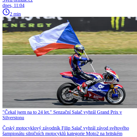
dnes, 11:04
2 min
"Čekal jsem na to 24 let." Senzační Salač vyhrál Grand Prix v
Silverstonu
Český motocyklový závodník Filip Salač vyhrál závod světového
šampionátu silničních motocyklů kategorie Moto2 na britském