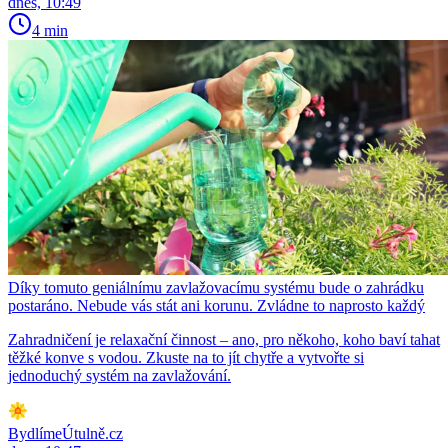
dnes, 10:49
4 min
Díky tomuto geniálnímu zavlažovacímu systému bude o zahrádku
postaráno. Nebude vás stát ani korunu. Zvládne to naprosto každý
Zahradničení je relaxační činnost – ano, pro někoho, koho baví tahat
těžké konve s vodou. Zkuste na to jít chytře a vytvořte si
jednoduchý systém na zavlažování.
BydlímeÚtulně.cz