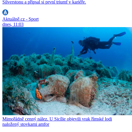
Silverstonu a připsal si první triumf v kariéře.
Aktuálně.cz - Sport
dnes, 11:03
Mimořádně cenný nález. U Sicílie objevili vrak římské lodi
naložený stovkami amfor