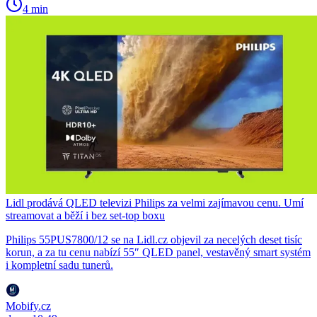
4 min
Lidl prodává QLED televizi Philips za velmi zajímavou cenu. Umí
streamovat a běží i bez set-top boxu
Philips 55PUS7800/12 se na Lidl.cz objevil za necelých deset tisíc
korun, a za tu cenu nabízí 55″ QLED panel, vestavěný smart systém
i kompletní sadu tunerů.
Mobify.cz