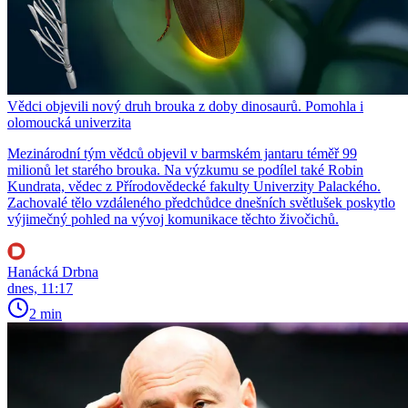
Vědci objevili nový druh brouka z doby dinosaurů. Pomohla i
olomoucká univerzita
Mezinárodní tým vědců objevil v barmském jantaru téměř 99
milionů let starého brouka. Na výzkumu se podílel také Robin
Kundrata, vědec z Přírodovědecké fakulty Univerzity Palackého.
Zachovalé tělo vzdáleného předchůdce dnešních světlušek poskytlo
výjimečný pohled na vývoj komunikace těchto živočichů.
Hanácká Drbna
dnes, 11:17
2 min