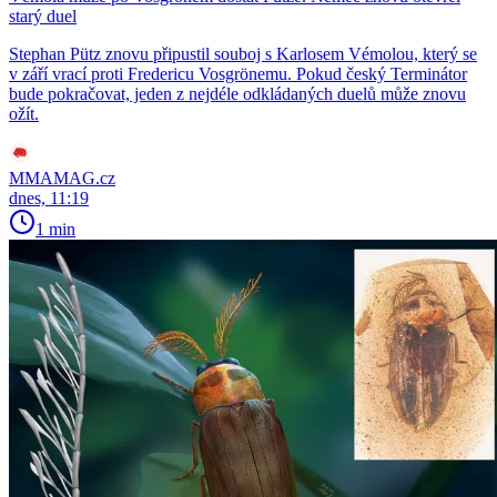
starý duel
Stephan Pütz znovu připustil souboj s Karlosem Vémolou, který se
v září vrací proti Fredericu Vosgrönemu. Pokud český Terminátor
bude pokračovat, jeden z nejdéle odkládaných duelů může znovu
ožít.
MMAMAG.cz
dnes, 11:19
1 min