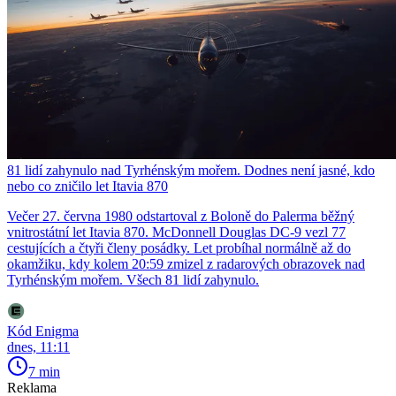
81 lidí zahynulo nad Tyrhénským mořem. Dodnes není jasné, kdo
nebo co zničilo let Itavia 870
Večer 27. června 1980 odstartoval z Boloně do Palerma běžný
vnitrostátní let Itavia 870. McDonnell Douglas DC-9 vezl 77
cestujících a čtyři členy posádky. Let probíhal normálně až do
okamžiku, kdy kolem 20:59 zmizel z radarových obrazovek nad
Tyrhénským mořem. Všech 81 lidí zahynulo.
Kód Enigma
dnes, 11:11
7 min
Reklama