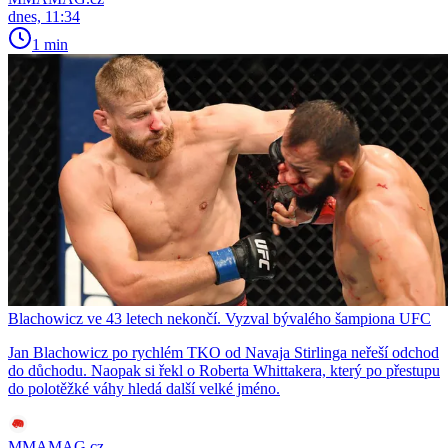
dnes, 11:34
1 min
Blachowicz ve 43 letech nekončí. Vyzval bývalého šampiona UFC
Jan Blachowicz po rychlém TKO od Navaja Stirlinga neřeší odchod
do důchodu. Naopak si řekl o Roberta Whittakera, který po přestupu
do polotěžké váhy hledá další velké jméno.
MMAMAG.cz