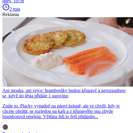
dnes, 10:58
2 min
Reklama
Ani mouka, ani vejce: bramboráky budou křupavé a nerozpadnou
se, když do těsta přidáte 1 surovinu
Znáte to. Placky vypadají na pánvi krásně, ale ve chvíli, kdy je
chcete obrátit, se rozjedou na kaši a z křupavého snu zbyde
bramborová omeleta. Většina lidí to řeší přidáním...