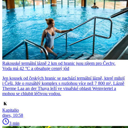
Rakouské termální lázně 2 km od hranic jsou rájem pro Čechy.
Voda má 42 °C a obsahuje cenný jód
Jen kousek od českých hranic se nachází termální lázně, které milují
i Češi. Jde o rozsáhlý komplex s rozlohou více než 7 800 m². Lázně
Therme Laa an der Thaya leží ve vinařské oblasti Weinviertel a
mohou se chlubit léčivou vodou.
Kapitalio
dnes, 10:58
3 min