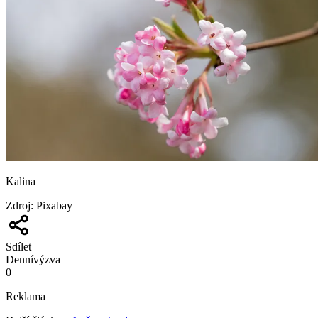
Kalina
Zdroj
:
Pixabay
Sdílet
Denní
výzva
0
Reklama