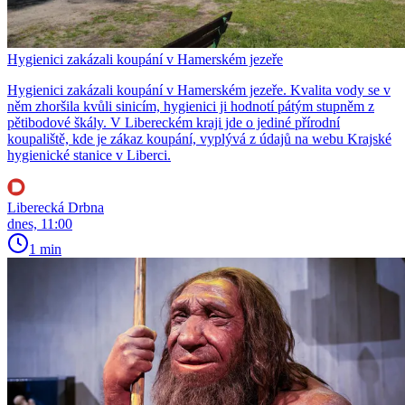
Hygienici zakázali koupání v Hamerském jezeře
Hygienici zakázali koupání v Hamerském jezeře. Kvalita vody se v
něm zhoršila kvůli sinicím, hygienici ji hodnotí pátým stupněm z
pětibodové škály. V Libereckém kraji jde o jediné přírodní
koupaliště, kde je zákaz koupání, vyplývá z údajů na webu Krajské
hygienické stanice v Liberci.
Liberecká Drbna
dnes, 11:00
1 min