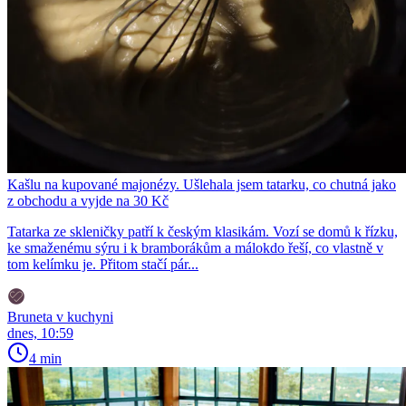
Kašlu na kupované majonézy. Ušlehala jsem tatarku, co chutná jako
z obchodu a vyjde na 30 Kč
Tatarka ze skleničky patří k českým klasikám. Vozí se domů k řízku,
ke smaženému sýru i k bramborákům a málokdo řeší, co vlastně v
tom kelímku je. Přitom stačí pár...
Bruneta v kuchyni
dnes, 10:59
4 min