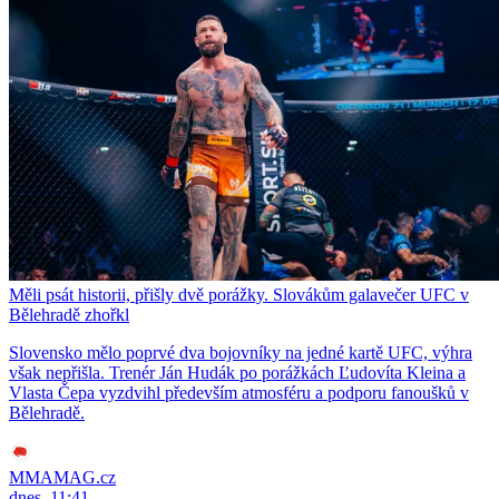
Měli psát historii, přišly dvě porážky. Slovákům galavečer UFC v
Bělehradě zhořkl
Slovensko mělo poprvé dva bojovníky na jedné kartě UFC, výhra
však nepřišla. Trenér Ján Hudák po porážkách Ľudovíta Kleina a
Vlasta Čepa vyzdvihl především atmosféru a podporu fanoušků v
Bělehradě.
MMAMAG.cz
dnes, 11:41