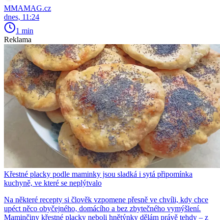
MMAMAG.cz
dnes, 11:24
1 min
Reklama
Křestné placky podle maminky jsou sladká i sytá připomínka
kuchyně, ve které se neplýtvalo
Na některé recepty si člověk vzpomene přesně ve chvíli, kdy chce
upéct něco obyčejného, domácího a bez zbytečného vymýšlení.
Maminčiny křestné placky neboli hnětýnky dělám právě tehdy – z