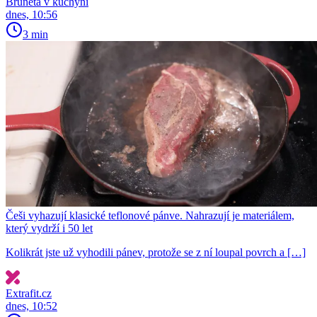
Bruneta v kuchyni
dnes, 10:56
3 min
Češi vyhazují klasické teflonové pánve. Nahrazují je materiálem,
který vydrží i 50 let
Kolikrát jste už vyhodili pánev, protože se z ní loupal povrch a […]
Extrafit.cz
dnes, 10:52