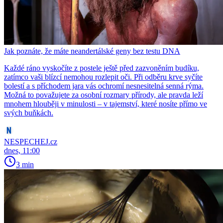
Jak poznáte, že máte neandertálské geny bez testu DNA
Každé ráno vyskočíte z postele ještě před zazvoněním budíku,
zatímco vaši blízcí nemohou rozlepit oči. Při odběru krve syčíte
bolestí a s příchodem jara vás ochromí nesnesitelná senná rýma.
Možná to považujete za osobní rozmary přírody, ale pravda leží
mnohem hlouběji v minulosti – v tajemství, které nosíte přímo ve
svých buňkách.
NESPECHEJ.cz
dnes, 11:00
3 min