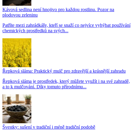
Kávová sedlina není hnojivo pro každou rostlinu. Pozor na
plodovou zeleninu
Patříte mezi zahrádkáře, kteří se snaží co nejvíce vyhýbat používání
chemických prostředků na svých...
Řepková sláma: Praktický mulč pro zdravější a krásnější zahradu
Řepková sláma je prostředek, který můžete využít i na své zahradě,
a to k mulčování. Díky tomuto přírodnímu...
Švestky: sušení v tradiční i méně tradiční podobě