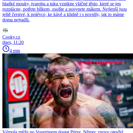
hladké mouky, tvarohu a tuku vznikne vláčné těsto, které se jen
rozplácne, potřete bílkem, osolíte a posypete mákem. Nejlepší jsou
ještě čerstvé, k polévce, ke kávě a klidně i s povidly, jak to máme
doma nejradši.
Cooky.cz
dnes, 11:20
4 min
Vémola může po Vosgrönem dostat Pütze. Němec znovu otevřel