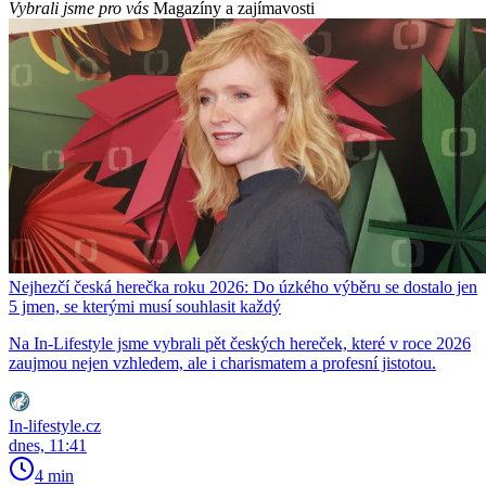
Vybrali jsme pro vás
Magazíny a zajímavosti
Nejhezčí česká herečka roku 2026: Do úzkého výběru se dostalo jen
5 jmen, se kterými musí souhlasit každý
Na In-Lifestyle jsme vybrali pět českých hereček, které v roce 2026
zaujmou nejen vzhledem, ale i charismatem a profesní jistotou.
In-lifestyle.cz
dnes, 11:41
4 min