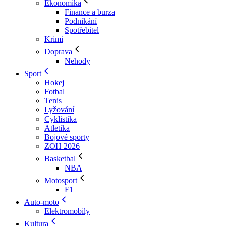
Ekonomika
Finance a burza
Podnikání
Spotřebitel
Krimi
Doprava
Nehody
Sport
Hokej
Fotbal
Tenis
Lyžování
Cyklistika
Atletika
Bojové sporty
ZOH 2026
Basketbal
NBA
Motosport
F1
Auto-moto
Elektromobily
Kultura