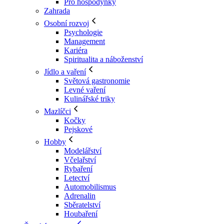
Pro hospodyňky
Zahrada
Osobní rozvoj
Psychologie
Management
Kariéra
Spiritualita a náboženství
Jídlo a vaření
Světová gastronomie
Levné vaření
Kulinářské triky
Mazlíčci
Kočky
Pejskové
Hobby
Modelářství
Včelařství
Rybaření
Letectví
Automobilismus
Adrenalin
Sběratelství
Houbaření