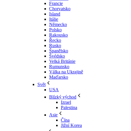
Francie
Chorvatsko
Island
Itálie
Německo
Polsko
Rakousko
Řecko
Rusko
Španělsko
Švédsko
Velká Británie
Rumunsko
Válka na Ukrajině
Maďarsko
Svět
USA
Blízký východ
Izrael
Palestina
Asie
Čína
Jižní Korea