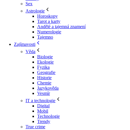
Sex
Astrologie
Horoskopy
Tarot a karty
Andělé a tajemná znamení
Numerologie
Tajemno
Zajímavosti
Věda
Biologie
Ekologie
Fyzika
Geografie
Historie
Chemie
Jazykověda
Vesmír
IT a technologie
Digital
Mobil
Technologie
Trendy
True crime