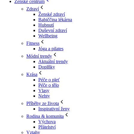
Ženské centrum
Zdraví
Ženské zdraví
Babiččina lékárna
Hubnutí
Duševní zdraví
Wellbeing
Fitness
Jóga a pilates
Módní trendy
Aktuální trendy
Doplňky
Krása
Péče o pleť
Péče o tělo
Vlasy
Nehty
Příběhy ze života
Inspirativní ženy
Rodina & komunita
Výchova
Přátelství
Vztahy