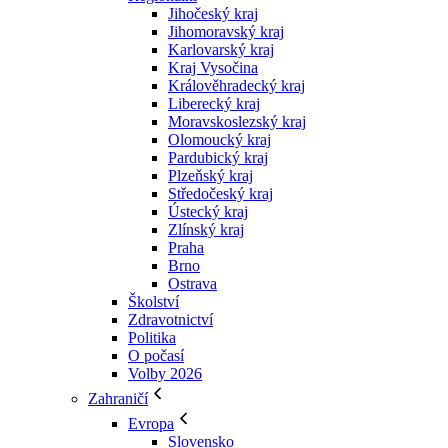
Jihočeský kraj
Jihomoravský kraj
Karlovarský kraj
Kraj Vysočina
Králověhradecký kraj
Liberecký kraj
Moravskoslezský kraj
Olomoucký kraj
Pardubický kraj
Plzeňský kraj
Středočeský kraj
Ústecký kraj
Zlínský kraj
Praha
Brno
Ostrava
Školství
Zdravotnictví
Politika
O počasí
Volby 2026
Zahraničí
Evropa
Slovensko