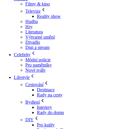
Filmy & kino
Televize
Reality show
Hudba
Hry
Literatura
Výtvarné umění
Divadlo
Digi a stream
Celebrity
Módní policie
Pro pamětníky
Nové tváře
Lifestyle
Cestování
Destinace
Rady na cesty
Bydlení
Interiery
Rady do domu
DIY
Pro kutily