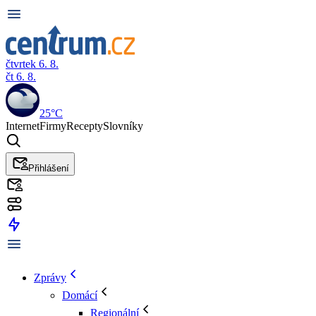
čtvrtek 6. 8.
čt 6. 8.
25°C
Internet
Firmy
Recepty
Slovníky
Přihlášení
Zprávy
Domácí
Regionální