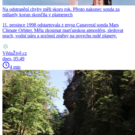
Na odstranění chyby měli skoro rok. Přesto nakonec sonda za
miliardy korun skončila v plamenech
11. prosince 1998 odstartovala z mysu Canaveral sonda Mars
Climate Orbiter. Měla zkoumat marťanskou atmosféru, sledovat
prach, vodní páru a sezónní změny na povrchu rudé planety.
VědaŽivě.cz
dnes, 05:49
4 min