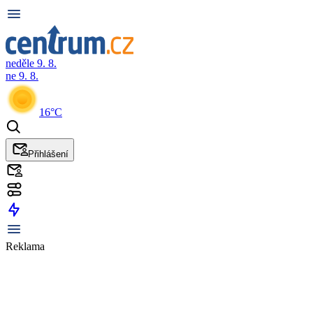
neděle 9. 8.
ne 9. 8.
16°C
Přihlášení
Reklama