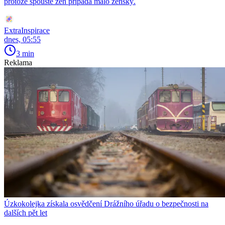
protože spoustě žen připadá málo ženský.
ExtraInspirace
dnes, 05:55
3 min
Reklama
Úzkokolejka získala osvědčení Drážního úřadu o bezpečnosti na
dalších pět let