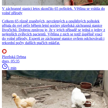
V záchranné stanici letos skončilo 65 poštolek. Většina se vrátila do
volné přírody
Celkem 65 různě zraněných, nevzletných a opuštěných poštolek
přijala do své péče během letní sezóny plzeňská záchranná stanice
živočichů. Dobrou zprávou je, že v jejich případě se jedná o jedny z
nejlepších zvířecích pacientů. Většina z nich se totiž úspěšně vrací
do volné přírody. Experti ze záchranné stanice ovšem odchovávali i
rekordní počty dalších ptačích mláďat.
Plzeňská Drbna
dnes, 05:35
1 min