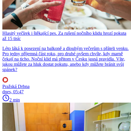
Hlasitý večírek i štěkající pes. Za rušení nočního klidu hrozí pokuta
až 15 tisíc
Léto láká k posezení na balkoně a dlouhým večerům s přáteli venku.
Pro jedny příjemná část roku, pro druhé ovšem chvíle, kdy marně
čekají na ticho. Noční klid má přitom v Česku jasná pravidla. Víte,
jakou můžete za hluk dostat pokutu, anebo kdy můžete bránit svůj
spánek?
Pražská Drbna
dnes, 05:47
2 min