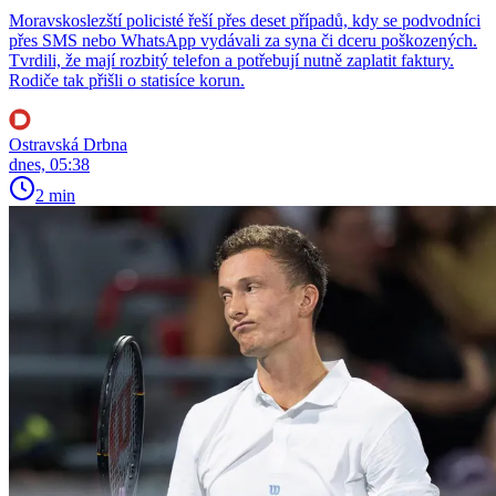
Moravskoslezští policisté řeší přes deset případů, kdy se podvodníci
přes SMS nebo WhatsApp vydávali za syna či dceru poškozených.
Tvrdili, že mají rozbitý telefon a potřebují nutně zaplatit faktury.
Rodiče tak přišli o statisíce korun.
Ostravská Drbna
dnes, 05:38
2 min