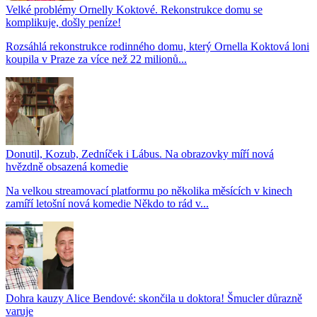
Velké problémy Ornelly Koktové. Rekonstrukce domu se
komplikuje, došly peníze!
Rozsáhlá rekonstrukce rodinného domu, který Ornella Koktová loni
koupila v Praze za více než 22 milionů...
Donutil, Kozub, Zedníček i Lábus. Na obrazovky míří nová
hvězdně obsazená komedie
Na velkou streamovací platformu po několika měsících v kinech
zamíří letošní nová komedie Někdo to rád v...
Dohra kauzy Alice Bendové: skončila u doktora! Šmucler důrazně
varuje