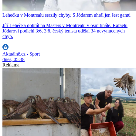
Lehečku v Montrealu srazily chyby. S Jódarem uhrál jen šest gamů
Jiří Lehečka dohrál na Masters v Montrealu v osmifinále. Rafaelu
Jódarovi podlehl 3:6, 3:6, český tenista udělal 34 nevynucených
chyb.
Aktuálně.cz - Sport
dnes, 05:38
Reklama