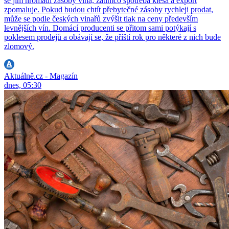
se jim hromadí zásoby vína, zatímco spotřeba klesá a export
zpomaluje. Pokud budou chtít přebytečné zásoby rychleji prodat,
může se podle českých vinařů zvýšit tlak na ceny především
levnějších vín. Domácí producenti se přitom sami potýkají s
poklesem prodejů a obávají se, že příští rok pro některé z nich bude
zlomový.
Aktuálně.cz - Magazín
dnes, 05:30