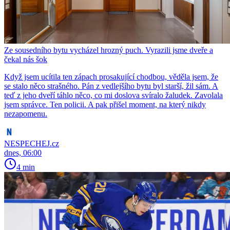
Ze sousedního bytu vycházel hrozný puch. Vyrazili jsme dveře a
čekal nás šok
Když jsem ucítila ten zápach prosakující chodbou, věděla jsem, že
se stalo něco strašného. Pán z vedlejšího bytu byl starší, žil sám. A
teď z jeho dveří táhlo něco, co mi doslova svíralo žaludek. Zavolala
jsem správce. Ten policii. A pak přišel moment, na který nikdy
nezapomenu.
NESPECHEJ.cz
dnes, 06:00
4 min