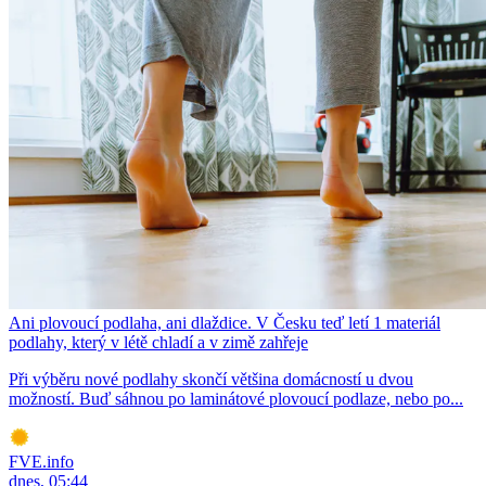
Ani plovoucí podlaha, ani dlaždice. V Česku teď letí 1 materiál
podlahy, který v létě chladí a v zimě zahřeje
Při výběru nové podlahy skončí většina domácností u dvou
možností. Buď sáhnou po laminátové plovoucí podlaze, nebo po...
FVE.info
dnes, 05:44