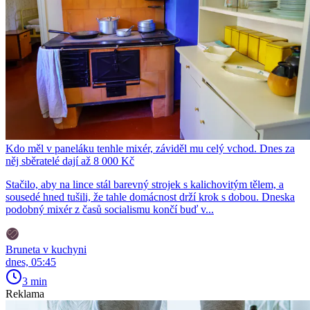
Kdo měl v paneláku tenhle mixér, záviděl mu celý vchod. Dnes za
něj sběratelé dají až 8 000 Kč
Stačilo, aby na lince stál barevný strojek s kalichovitým tělem, a
sousedé hned tušili, že tahle domácnost drží krok s dobou. Dneska
podobný mixér z časů socialismu končí buď v...
Bruneta v kuchyni
dnes, 05:45
3 min
Reklama