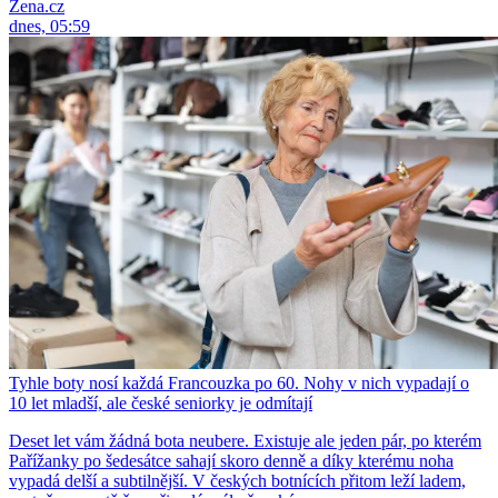
Žena.cz
dnes, 05:59
Tyhle boty nosí každá Francouzka po 60. Nohy v nich vypadají o
10 let mladší, ale české seniorky je odmítají
Deset let vám žádná bota neubere. Existuje ale jeden pár, po kterém
Pařížanky po šedesátce sahají skoro denně a díky kterému noha
vypadá delší a subtilnější. V českých botnících přitom leží ladem,