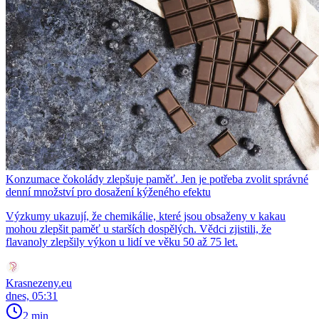
Konzumace čokolády zlepšuje paměť. Jen je potřeba zvolit správné
denní množství pro dosažení kýženého efektu
Výzkumy ukazují, že chemikálie, které jsou obsaženy v kakau
mohou zlepšit paměť u starších dospělých. Vědci zjistili, že
flavanoly zlepšily výkon u lidí ve věku 50 až 75 let.
Krasnezeny.eu
dnes, 05:31
2 min