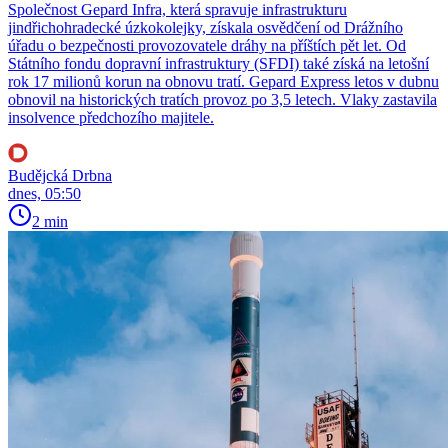
Společnost Gepard Infra, která spravuje infrastrukturu
jindřichohradecké úzkokolejky, získala osvědčení od Drážního
úřadu o bezpečnosti provozovatele dráhy na příštích pět let. Od
Státního fondu dopravní infrastruktury (SFDI) také získá na letošní
rok 17 milionů korun na obnovu tratí. Gepard Express letos v dubnu
obnovil na historických tratích provoz po 3,5 letech. Vlaky zastavila
insolvence předchozího majitele.
Budějcká Drbna
dnes, 05:50
2 min