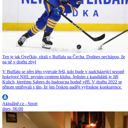
Ten je jak Ovečkin, zírali v Buffalu na Čecha. Dodnes nechápou, že
na ně v draftu zbyl
V Buffalu se přes léto vytrvale řeší, kdo bude v nadcházející sezoně
hokejové NHL prvním centrem klubu. Jedním z kandidátů je Jiří
Kulich, kterému Sabres do budoucna hodně věří. V draftu 2022 se
přitom smiřovali s tím, že jim českou naději vyfoukne konkurence.
Aktuálně.cz - Sport
dnes, 06:00