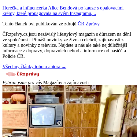
Herečka a influencerka Alice Bendová po kauze s opalovacími
krémy, které propagovala na svém Instagramu,...
Tento článek byl publikován ze zdrojů
ČR Zprávy
ČRzprávy.cz jsou nezávislý lifestylový magazín s důrazem na dění
ve společnosti. Přináší novinky ze života celebrit, zajímavosti z
kultury a novinky z televize. Najdete u nás ale také nejdůležitější
informace z dopravy, dopravních nehod a informace od hasičů a
Policie ČR.
Všechny články tohoto autora →
Vybrali jsme pro vás
Magazíny a zajímavosti