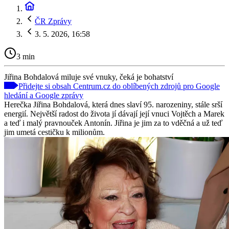
ČR Zprávy
3. 5. 2026, 16:58
3 min
Jiřina Bohdalová miluje své vnuky, čeká je bohatství
Přidejte si obsah Centrum.cz do oblíbených zdrojů pro Google
hledání a Google zprávy
Herečka Jiřina Bohdalová, která dnes slaví 95. narozeniny, stále srší
energií. Největší radost do života jí dávají její vnuci Vojtěch a Marek
a teď i malý pravnouček Antonín. Jiřina je jim za to vděčná a už teď
jim umetá cestičku k milionům.