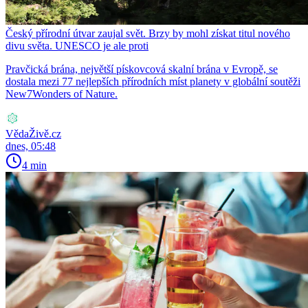
Český přírodní útvar zaujal svět. Brzy by mohl získat titul nového
divu světa. UNESCO je ale proti
Pravčická brána, největší pískovcová skalní brána v Evropě, se
dostala mezi 77 nejlepších přírodních míst planety v globální soutěži
New7Wonders of Nature.
VědaŽivě.cz
dnes, 05:48
4 min