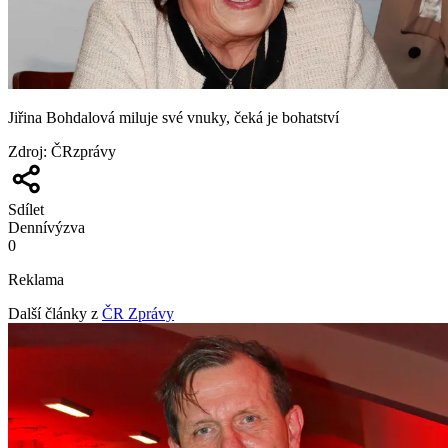
Jiřina Bohdalová miluje své vnuky, čeká je bohatství
Zdroj
:
ČRzprávy
Sdílet
Denní
výzva
0
Reklama
Další články z
ČR Zprávy