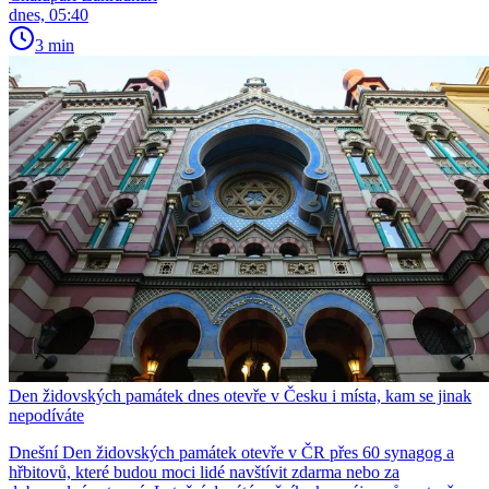
dnes, 05:40
3 min
Den židovských památek dnes otevře v Česku i místa, kam se jinak
nepodíváte
Dnešní Den židovských památek otevře v ČR přes 60 synagog a
hřbitovů, které budou moci lidé navštívit zdarma nebo za