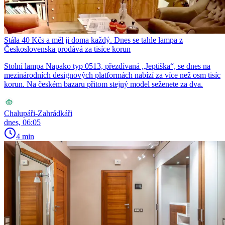
Stála 40 Kčs a měl ji doma každý. Dnes se tahle lampa z
Československa prodává za tisíce korun
Stolní lampa Napako typ 0513, přezdívaná „Jeptiška“, se dnes na
mezinárodních designových platformách nabízí za více než osm tisíc
korun. Na českém bazaru přitom stejný model seženete za dva.
Chalupáři-Zahrádkáři
dnes, 06:05
4 min