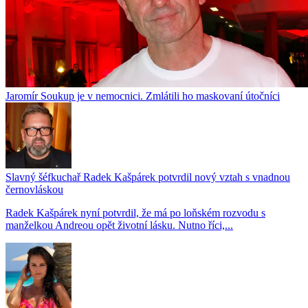
Jaromír Soukup je v nemocnici. Zmlátili ho maskovaní útočníci
Slavný šéfkuchař Radek Kašpárek potvrdil nový vztah s vnadnou
černovláskou
Radek Kašpárek nyní potvrdil, že má po loňském rozvodu s
manželkou Andreou opět životní lásku. Nutno říci,...