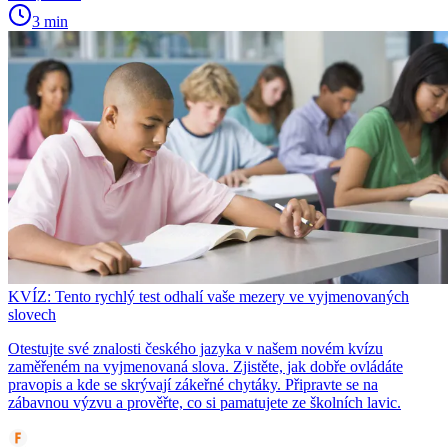
3 min
KVÍZ: Tento rychlý test odhalí vaše mezery ve vyjmenovaných
slovech
Otestujte své znalosti českého jazyka v našem novém kvízu
zaměřeném na vyjmenovaná slova. Zjistěte, jak dobře ovládáte
pravopis a kde se skrývají zákeřné chytáky. Připravte se na
zábavnou výzvu a prověřte, co si pamatujete ze školních lavic.