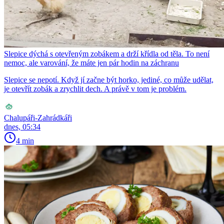
Slepice dýchá s otevřeným zobákem a drží křídla od těla. To není
nemoc, ale varování, že máte jen pár hodin na záchranu
Slepice se nepotí. Když jí začne být horko, jediné, co může udělat,
je otevřít zobák a zrychlit dech. A právě v tom je problém.
Chalupáři-Zahrádkáři
dnes, 05:34
4 min