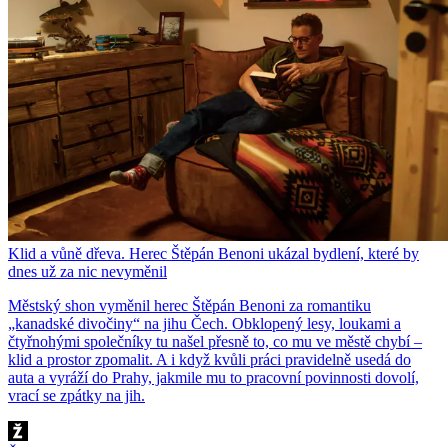
Klid a vůně dřeva. Herec Štěpán Benoni ukázal bydlení, které by
dnes už za nic nevyměnil
Městský shon vyměnil herec Štěpán Benoni za romantiku
„kanadské divočiny“ na jihu Čech. Obklopený lesy, loukami a
čtyřnohými společníky tu našel přesně to, co mu ve městě chybí –
klid a prostor zpomalit. A i když kvůli práci pravidelně usedá do
auta a vyráží do Prahy, jakmile mu to pracovní povinnosti dovolí,
vrací se zpátky na jih.