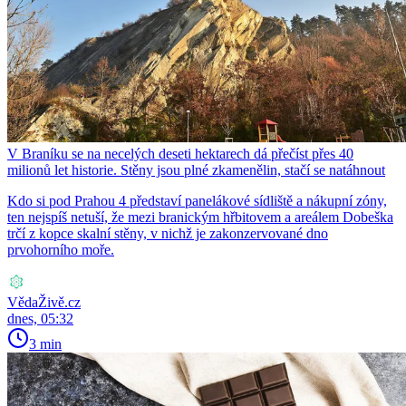
V Braníku se na necelých deseti hektarech dá přečíst přes 40
milionů let historie. Stěny jsou plné zkamenělin, stačí se natáhnout
Kdo si pod Prahou 4 představí panelákové sídliště a nákupní zóny,
ten nejspíš netuší, že mezi branickým hřbitovem a areálem Dobeška
trčí z kopce skalní stěny, v nichž je zakonzervované dno
prvohorního moře.
VědaŽivě.cz
dnes, 05:32
3 min