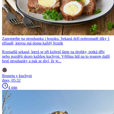
Zapomeňte na strouhanku i housku. Sekaná drží pohromadě díky 1
přísadě, kterou má doma každý řezník
Rozpadlá sekaná, která se při krájení láme na drobky, potká dřív
nebo později skoro každou kuchyni. Většina lidí na to reaguje další
hrstí strouhanky a pak se diví, že je...
Bruneta v kuchyni
dnes, 05:32
4 min