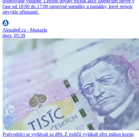
dobrovolné vstupné. Letošní devátý ročník akce zájemcům otevře v
čase od 10:00 do 17:00 opravené památky a památky, které nejsou
obvykle přístupné.
Aktuálně.cz - Magazín
dnes, 05:39
Podvodníci se vydávali za děti. Z rodičů vylákali přes milion korun