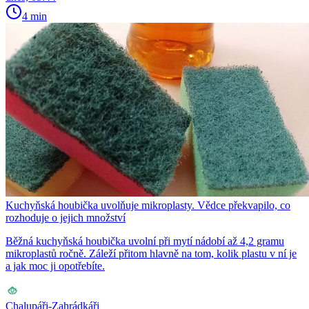
4 min
Kuchyňská houbička uvolňuje mikroplasty. Vědce překvapilo, co
rozhoduje o jejich množství
Běžná kuchyňská houbička uvolní při mytí nádobí až 4,2 gramu
mikroplastů ročně. Záleží přitom hlavně na tom, kolik plastu v ní je
a jak moc ji opotřebíte.
Chalupáři-Zahrádkáři