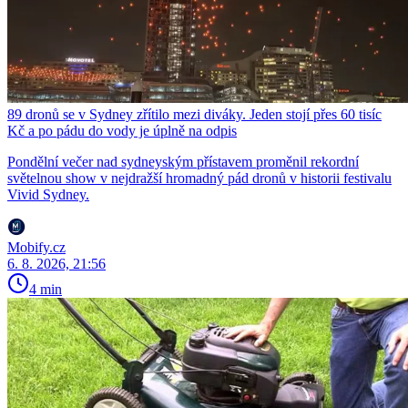
89 dronů se v Sydney zřítilo mezi diváky. Jeden stojí přes 60 tisíc
Kč a po pádu do vody je úplně na odpis
Pondělní večer nad sydneyským přístavem proměnil rekordní
světelnou show v nejdražší hromadný pád dronů v historii festivalu
Vivid Sydney.
Mobify.cz
6. 8. 2026, 21:56
4 min