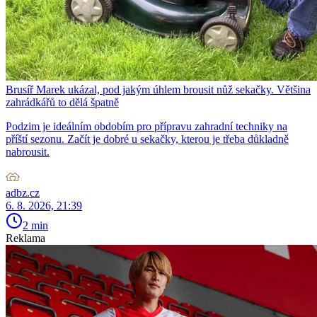
Brusíř Marek ukázal, pod jakým úhlem brousit nůž sekačky. Většina
zahrádkářů to dělá špatně
Podzim je ideálním obdobím pro přípravu zahradní techniky na
příští sezonu. Začít je dobré u sekačky, kterou je třeba důkladně
nabrousit.
adbz.cz
6. 8. 2026, 21:39
2 min
Reklama