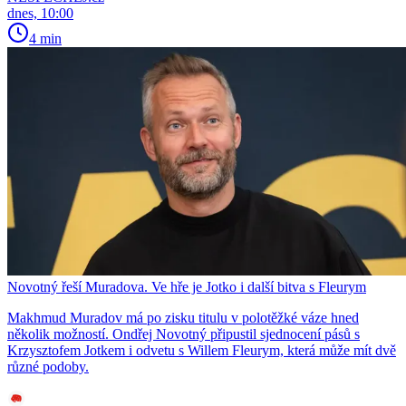
dnes, 10:00
4 min
Novotný řeší Muradova. Ve hře je Jotko i další bitva s Fleurym
Makhmud Muradov má po zisku titulu v polotěžké váze hned
několik možností. Ondřej Novotný připustil sjednocení pásů s
Krzysztofem Jotkem i odvetu s Willem Fleurym, která může mít dvě
různé podoby.