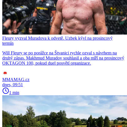
Fleury vyzval Muradova k odvetě. Uzbek kývl na prosincový
termín
Will Fleury se po porážce na Štvanici rychle ozval s návrhem na
druhý zápas. Makhmud Muradov souhlasil a oba míří na prosincový
OKTAGON 100, pokud duel posvětí organizace.
MMAMAG.cz
dnes, 09:51
1 min