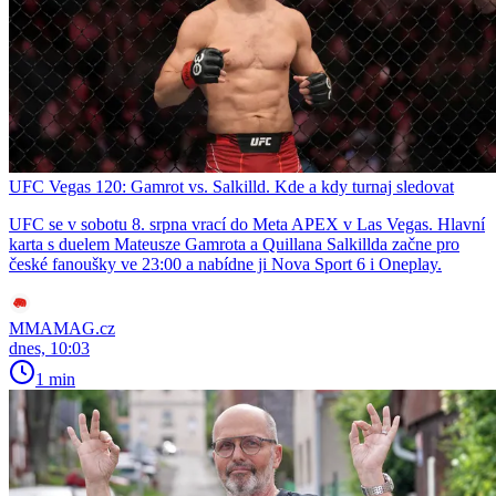
UFC Vegas 120: Gamrot vs. Salkilld. Kde a kdy turnaj sledovat
UFC se v sobotu 8. srpna vrací do Meta APEX v Las Vegas. Hlavní
karta s duelem Mateusze Gamrota a Quillana Salkillda začne pro
české fanoušky ve 23:00 a nabídne ji Nova Sport 6 i Oneplay.
MMAMAG.cz
dnes, 10:03
1 min