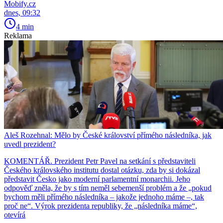
Mobify.cz
dnes, 09:32
4 min
Reklama
Aleš Rozehnal: Mělo by České království přímého následníka, jak
uvedl prezident?
KOMENTÁŘ. Prezident Petr Pavel na setkání s představiteli
Českého královského institutu dostal otázku, zda by si dokázal
představit Česko jako moderní parlamentní monarchii. Jeho
odpověď zněla, že by s tím neměl sebemenší problém a že „pokud
bychom měli přímého následníka – jakože jednoho máme –, tak
proč ne“. Výrok prezidenta republiky, že „následníka máme“,
otevírá