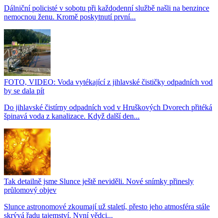
Dálniční policisté v sobotu při každodenní službě našli na benzince
nemocnou ženu. Kromě poskytnutí první...
FOTO, VIDEO: Voda vytékající z jihlavské čističky odpadních vod
by se dala pít
Do jihlavské čistírny odpadních vod v Hruškových Dvorech přitéká
špinavá voda z kanalizace. Když další den...
Tak detailně jsme Slunce ještě neviděli. Nové snímky přinesly
průlomový objev
Slunce astronomové zkoumají už staletí, přesto jeho atmosféra stále
skrývá řadu tajemství. Nyní vědci...