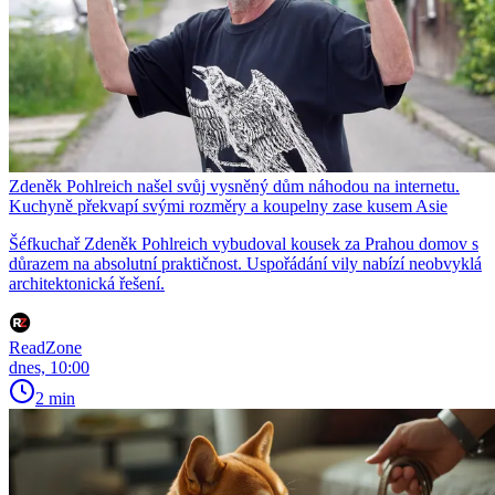
Zdeněk Pohlreich našel svůj vysněný dům náhodou na internetu.
Kuchyně překvapí svými rozměry a koupelny zase kusem Asie
Šéfkuchař Zdeněk Pohlreich vybudoval kousek za Prahou domov s
důrazem na absolutní praktičnost. Uspořádání vily nabízí neobvyklá
architektonická řešení.
ReadZone
dnes, 10:00
2 min