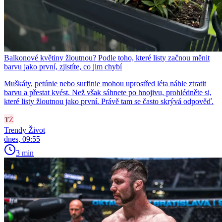
Balkonové květiny žloutnou? Podle toho, které listy začnou měnit
barvu jako první, zjistíte, co jim chybí
Muškáty, petúnie nebo surfinie mohou uprostřed léta náhle ztratit
barvu a přestat kvést. Než však sáhnete po hnojivu, prohlédněte si,
které listy žloutnou jako první. Právě tam se často skrývá odpověď.
Trendy Život
dnes, 09:55
3 min