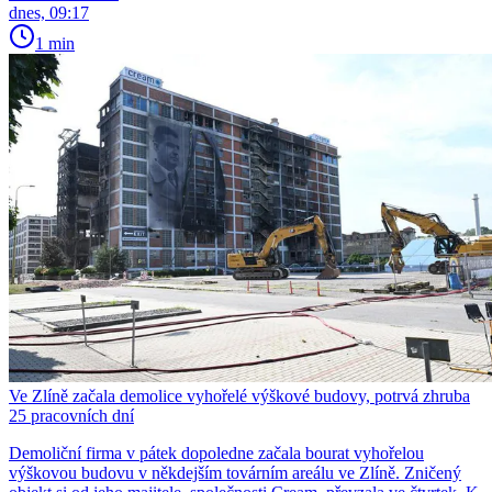
dnes, 09:17
1 min
Ve Zlíně začala demolice vyhořelé výškové budovy, potrvá zhruba
25 pracovních dní
Demoliční firma v pátek dopoledne začala bourat vyhořelou
výškovou budovu v někdejším továrním areálu ve Zlíně. Zničený