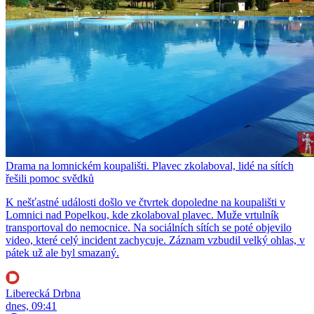
Drama na lomnickém koupališti. Plavec zkolaboval, lidé na sítích
řešili pomoc svědků
K nešťastné události došlo ve čtvrtek dopoledne na koupališti v
Lomnici nad Popelkou, kde zkolaboval plavec. Muže vrtulník
transportoval do nemocnice. Na sociálních sítích se poté objevilo
video, které celý incident zachycuje. Záznam vzbudil velký ohlas, v
pátek už ale byl smazaný.
Liberecká Drbna
dnes, 09:41