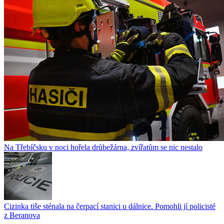
Na Třebíčsku v noci hořela drůbežárna, zvířatům se nic nestalo
Cizinka tiše sténala na čerpací stanici u dálnice. Pomohli jí policisté
z Beranova