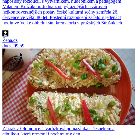
naposledy rozloučili s výtvarníkem, hudebníkem a pedagogem
Milanem Knížákem. Jedna z nejvýraznějších a zároveň
nejkontroverznějších postav české kulturní scény zemřela 26.
července ve věku 86 let. Poslední rozloučení začalo v jedenáct
hodin ve Velké obřadní síni krematoria v pražských Strašnicích.
Žena.cz
dnes, 09:59
Zázrak z Olomouce: Tvarůžková pomazánka s česnekem a
cibulkou, která provoní i pochmurný den