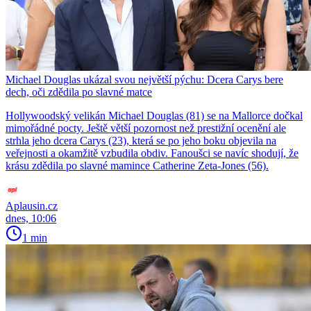
Michael Douglas ukázal svou největší pýchu: Dcera Carys bere
dech, oči zdědila po slavné matce
Hollywoodský velikán Michael Douglas (81) se na Mallorce dočkal
mimořádné pocty. Ještě větší pozornost než prestižní ocenění ale
strhla jeho dcera Carys (23), která se po jeho boku objevila na
veřejnosti a okamžitě vzbudila obdiv. Fanoušci se navíc shodují, že
krásu zdědila po slavné mamince Catherine Zeta-Jones (56).
Aplausin.cz
dnes, 10:06
1 min