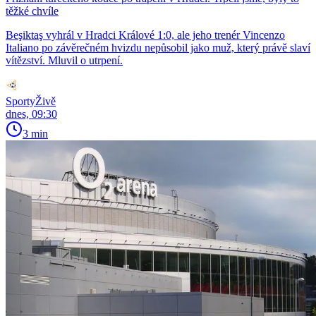
těžké chvíle
Beşiktaş vyhrál v Hradci Králové 1:0, ale jeho trenér Vincenzo
Italiano po závěrečném hvizdu nepůsobil jako muž, který právě slaví
vítězství. Mluvil o utrpení.
SportyŽivě
dnes, 09:30
3 min