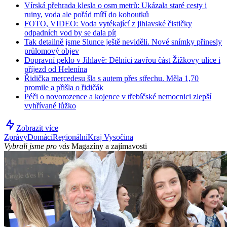
Vírská přehrada klesla o osm metrů: Ukázala staré cesty i
ruiny, voda ale pořád míří do kohoutků
FOTO, VIDEO: Voda vytékající z jihlavské čističky
odpadních vod by se dala pít
Tak detailně jsme Slunce ještě neviděli. Nové snímky přinesly
průlomový objev
Dopravní peklo v Jihlavě: Dělníci zavřou část Žižkovy ulice i
příjezd od Helenína
Řidička mercedesu šla s autem přes střechu. Měla 1,70
promile a přišla o řidičák
Péči o novorozence a kojence v třebíčské nemocnici zlepší
vyhřívané lůžko
Zobrazit více
Zprávy
Domácí
Regionální
Kraj Vysočina
Vybrali jsme pro vás
Magazíny a zajímavosti