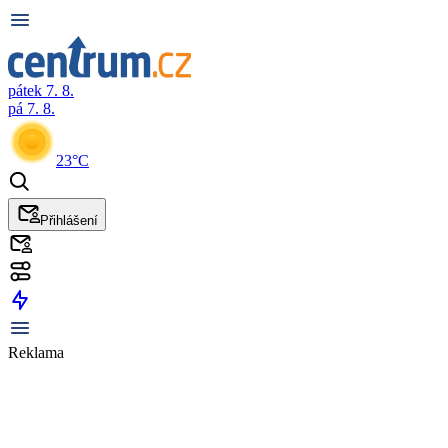
pátek 7. 8.
pá 7. 8.
23°C
Přihlášení
Reklama