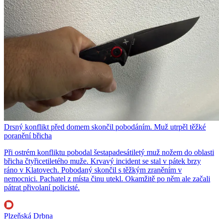
Drsný konflikt před domem skončil pobodáním. Muž utrpěl těžké
poranění břicha
Při ostrém konfliktu pobodal šestapadesátiletý muž nožem do oblasti
břicha čtyřicetiletého muže. Krvavý incident se stal v pátek brzy
ráno v Klatovech. Pobodaný skončil s těžkým zraněním v
nemocnici. Pachatel z místa činu utekl. Okamžitě po něm ale začali
pátrat přivolaní policisté.
Plzeňská Drbna