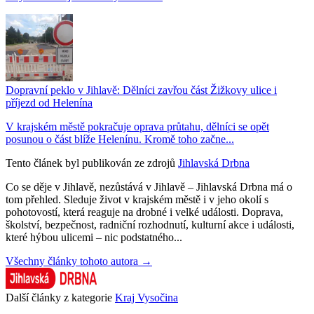
Dopravní peklo v Jihlavě: Dělníci zavřou část Žižkovy ulice i
příjezd od Helenína
V krajském městě pokračuje oprava průtahu, dělníci se opět
posunou o část blíže Helenínu. Kromě toho začne...
Tento článek byl publikován ze zdrojů
Jihlavská Drbna
Co se děje v Jihlavě, nezůstává v Jihlavě – Jihlavská Drbna má o
tom přehled. Sleduje život v krajském městě i v jeho okolí s
pohotovostí, která reaguje na drobné i velké události. Doprava,
školství, bezpečnost, radniční rozhodnutí, kulturní akce i události,
které hýbou ulicemi – nic podstatného...
Všechny články tohoto autora →
Další články z kategorie
Kraj Vysočina