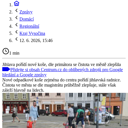
Zprávy
Domácí
Regionální
Kraj Vysočina
12. 6. 2026, 15:46
1 min
Jihlava pořídí nové koše, dle primátora se čistota ve městě zlepšila
Přidejte si obsah Centrum.cz do oblíbených zdrojů pro Google
hledání a Google zprávy
Nové odpadkové koše zejména do centra pořídí jihlavská radnice.
Čistota ve města se dle magistrátu průběžně zlepšuje, stále však
záleží hlavně na lidech.