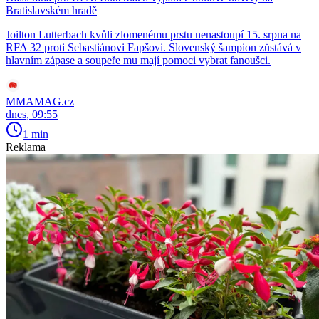
Bratislavském hradě
Joilton Lutterbach kvůli zlomenému prstu nenastoupí 15. srpna na
RFA 32 proti Sebastiánovi Fapšovi. Slovenský šampion zůstává v
hlavním zápase a soupeře mu mají pomoci vybrat fanoušci.
MMAMAG.cz
dnes, 09:55
1 min
Reklama