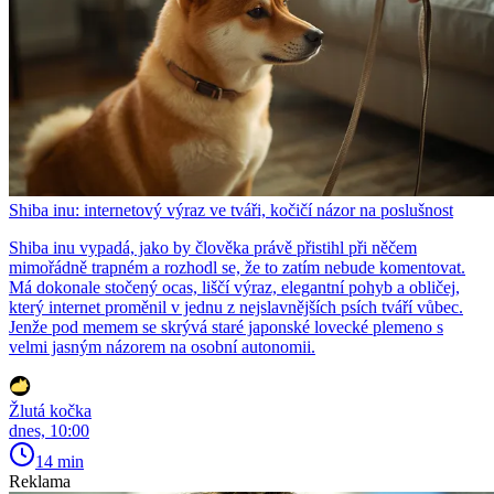
Shiba inu: internetový výraz ve tváři, kočičí názor na poslušnost
Shiba inu vypadá, jako by člověka právě přistihl při něčem
mimořádně trapném a rozhodl se, že to zatím nebude komentovat.
Má dokonale stočený ocas, liščí výraz, elegantní pohyb a obličej,
který internet proměnil v jednu z nejslavnějších psích tváří vůbec.
Jenže pod memem se skrývá staré japonské lovecké plemeno s
velmi jasným názorem na osobní autonomii.
Žlutá kočka
dnes, 10:00
14 min
Reklama