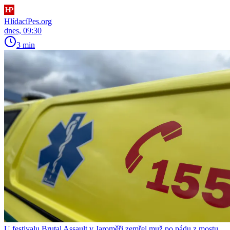
HlídacíPes.org
dnes, 09:30
3 min
U festivalu Brutal Assault v Jaroměři zemřel muž po pádu z mostu