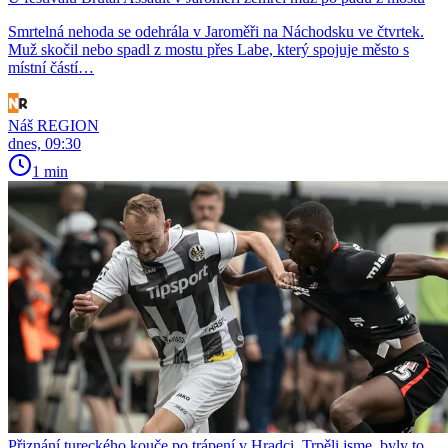
Smrtelná nehoda se odehrála v Jaroměři na Náchodsku ve čtvrtek.
Muž skočil nebo spadl z mostu přes Labe, který spojuje město s
místní částí…
Náš REGION
dnes, 09:30
1 min
Přiznání tureckého kouče po trápení v Hradci. Trpěli jsme, byly to