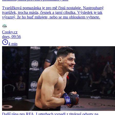
Tvarůžková pomazánka je pro mě čistá nostalgie. Nastrouhaný
tvarůžek, trocha másla, česnek a jarní cibulka. Výsledek je tak
výrazný, že ho buď milujete, nebo se mu obloukem vyhnete.
Cooky.cz
dnes, 09:56
4 min
Další rána pro RFA. Lutterbach vypadl z titulové odvety na