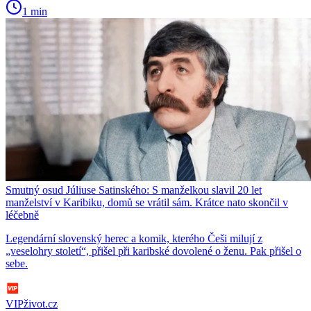
1 min
Smutný osud Júliuse Satinského: S manželkou slavil 20 let
manželství v Karibiku, domů se vrátil sám. Krátce nato skončil v
léčebně
Legendární slovenský herec a komik, kterého Češi milují z
„veselohry století“, přišel při karibské dovolené o ženu. Pak přišel o
sebe.
VIPživot.cz