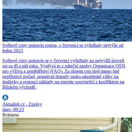
Světové ceny potravin rostou, v červenci se vyšplhaly nejvýše od
ledna 2023
Světové ceny potravin se v červenci vyšplhaly na nejvyšší úroveň
asi za tři a půl roku. Vyplývá to z páteční zprávy Organizace OSN
pro výživu a zemědělství (FAO). Za růstem cen stojí mimo jiné
nepříznivé počasí, negativní dopady rusko-ukrajinské války na
dodávky a rostoucí náklady na energie související s konfliktem na
Blízkém východě.
Aktuálně.cz - Zprávy
dnes, 09:23
Reklama