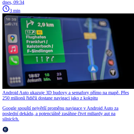
dnes, 09:34
3 min
Android Auto ukazuje 3D budovy a semafory přímo na mapě. Přes
250 milionů řidičů dostane navigaci jako z kokpitu
Google spouští největší proměnu navigace v Android Auto za
poslední dekádu, a potenciálně zasáhne čtvrt miliardy aut na
silnicích.