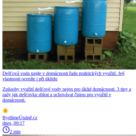
Dešťová voda najde v domácnosti řadu praktických využití. Její
vlastnosti oceníte i při úklidu
Způsoby využití dešťové vody nejen pro úklid domácnosti. 3 tipy a
rady jak dešťovku sbírat a uchovávat čistou pro využití v
domácnosti.
BydlímeÚtulně.cz
dnes, 09:17
2 min