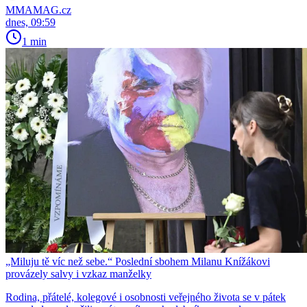
MMAMAG.cz
dnes, 09:59
1 min
„Miluju tě víc než sebe.“ Poslední sbohem Milanu Knížákovi
provázely salvy i vzkaz manželky
Rodina, přátelé, kolegové i osobnosti veřejného života se v pátek