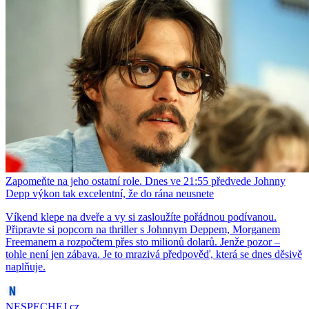
Zapomeňte na jeho ostatní role. Dnes ve 21:55 předvede Johnny
Depp výkon tak excelentní, že do rána neusnete
Víkend klepe na dveře a vy si zasloužíte pořádnou podívanou.
Připravte si popcorn na thriller s Johnnym Deppem, Morganem
Freemanem a rozpočtem přes sto milionů dolarů. Jenže pozor –
tohle není jen zábava. Je to mrazivá předpověď, která se dnes děsivě
naplňuje.
NESPECHEJ.cz