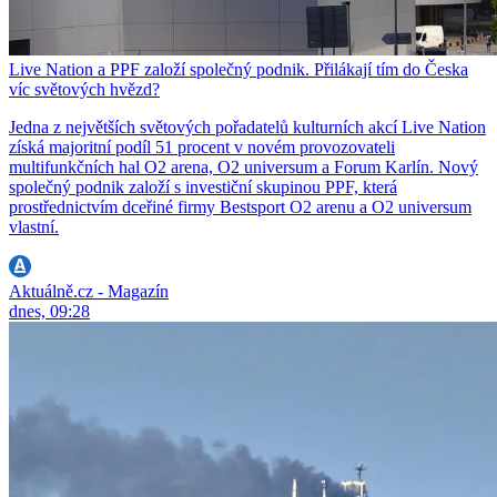
Live Nation a PPF založí společný podnik. Přilákají tím do Česka
víc světových hvězd?
Jedna z největších světových pořadatelů kulturních akcí Live Nation
získá majoritní podíl 51 procent v novém provozovateli
multifunkčních hal O2 arena, O2 universum a Forum Karlín. Nový
společný podnik založí s investiční skupinou PPF, která
prostřednictvím dceřiné firmy Bestsport O2 arenu a O2 universum
vlastní.
Aktuálně.cz - Magazín
dnes, 09:28