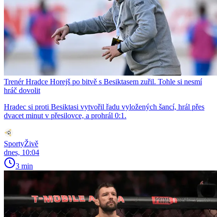
Trenér Hradce Horejš po bitvě s Besiktasem zuřil. Tohle si nesmí
hráč dovolit
Hradec si proti Besiktasi vytvořil řadu vyložených šancí, hrál přes
dvacet minut v přesilovce, a prohrál 0:1.
SportyŽivě
dnes, 10:04
3 min