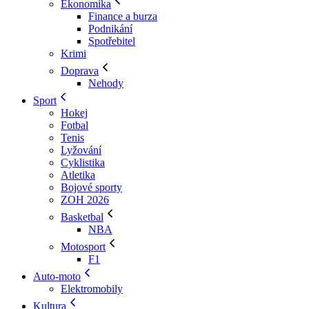
Ekonomika
Finance a burza
Podnikání
Spotřebitel
Krimi
Doprava
Nehody
Sport
Hokej
Fotbal
Tenis
Lyžování
Cyklistika
Atletika
Bojové sporty
ZOH 2026
Basketbal
NBA
Motosport
F1
Auto-moto
Elektromobily
Kultura