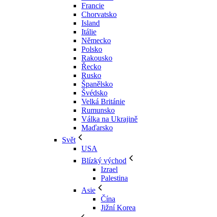
Francie
Chorvatsko
Island
Itálie
Německo
Polsko
Rakousko
Řecko
Rusko
Španělsko
Švédsko
Velká Británie
Rumunsko
Válka na Ukrajině
Maďarsko
Svět
USA
Blízký východ
Izrael
Palestina
Asie
Čína
Jižní Korea