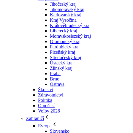
Jihočeský kraj
Jihomoravský kraj
Karlovarský kraj
Kraj Vysočina
Králověhradecký kraj
Liberecký kraj
Moravskoslezský kraj
Olomoucký kraj
Pardubický kraj
Plzeňský kraj
Středočeský kraj
Ústecký kraj
Zlínský kraj
Praha
Brno
Ostrava
Školství
Zdravotnictví
Politika
O počasí
Volby 2026
Zahraničí
Evropa
Slovensko