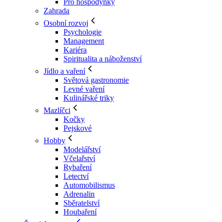
Pro hospodyňky
Zahrada
Osobní rozvoj
Psychologie
Management
Kariéra
Spiritualita a náboženství
Jídlo a vaření
Světová gastronomie
Levné vaření
Kulinářské triky
Mazlíčci
Kočky
Pejskové
Hobby
Modelářství
Včelařství
Rybaření
Letectví
Automobilismus
Adrenalin
Sběratelství
Houbaření