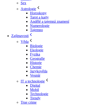
Sex
Astrologie
Horoskopy
Tarot a karty
Andělé a tajemná znamení
Numerologie
Tajemno
Zajímavosti
Věda
Biologie
Ekologie
Fyzika
Geografie
Historie
Chemie
Jazykověda
Vesmír
IT a technologie
Digital
Mobil
Technologie
Trendy
True crime