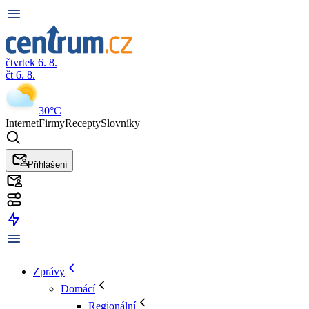
čtvrtek 6. 8.
čt 6. 8.
30°C
Internet
Firmy
Recepty
Slovníky
Přihlášení
Zprávy
Domácí
Regionální