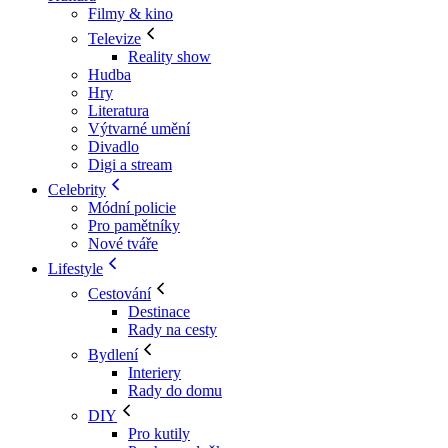
Filmy & kino
Televize
Reality show
Hudba
Hry
Literatura
Výtvarné umění
Divadlo
Digi a stream
Celebrity
Módní policie
Pro pamětníky
Nové tváře
Lifestyle
Cestování
Destinace
Rady na cesty
Bydlení
Interiery
Rady do domu
DIY
Pro kutily