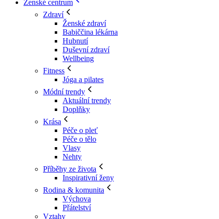
Ženské centrum
Zdraví
Ženské zdraví
Babiččina lékárna
Hubnutí
Duševní zdraví
Wellbeing
Fitness
Jóga a pilates
Módní trendy
Aktuální trendy
Doplňky
Krása
Péče o pleť
Péče o tělo
Vlasy
Nehty
Příběhy ze života
Inspirativní ženy
Rodina & komunita
Výchova
Přátelství
Vztahy