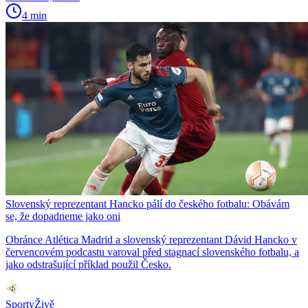
4 min
Slovenský reprezentant Hancko pálí do českého fotbalu: Obávám
se, že dopadneme jako oni
Obránce Atlética Madrid a slovenský reprezentant Dávid Hancko v
červencovém podcastu varoval před stagnací slovenského fotbalu, a
jako odstrašující příklad použil Česko.
SportyŽivě