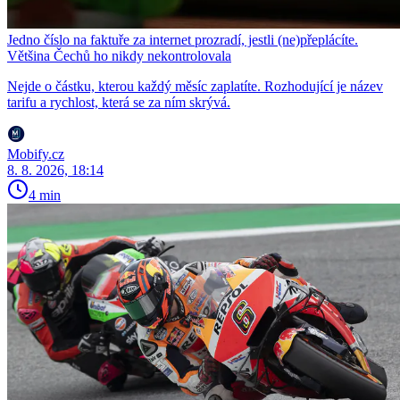
Jedno číslo na faktuře za internet prozradí, jestli (ne)přeplácíte.
Většina Čechů ho nikdy nekontrolovala
Nejde o částku, kterou každý měsíc zaplatíte. Rozhodující je název
tarifu a rychlost, která se za ním skrývá.
Mobify.cz
8. 8. 2026, 18:14
4 min