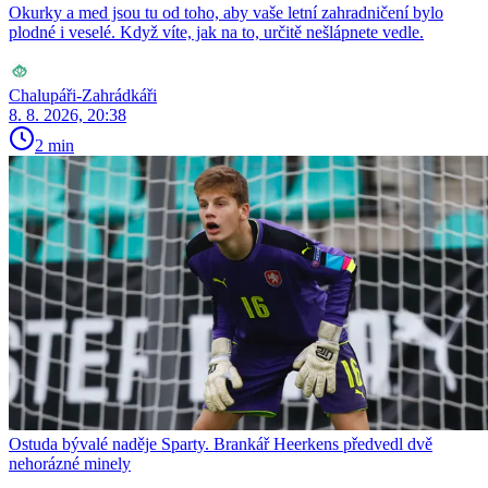
Okurky a med jsou tu od toho, aby vaše letní zahradničení bylo
plodné i veselé. Když víte, jak na to, určitě nešlápnete vedle.
Chalupáři-Zahrádkáři
8. 8. 2026, 20:38
2 min
Ostuda bývalé naděje Sparty. Brankář Heerkens předvedl dvě
nehorázné minely