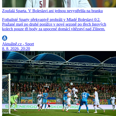
Zoufalá Sparta. V Boleslavi ani jednou nevystřelila na branku
Fotbalisté Sparty překvapivě prohráli v Mladé Boleslavi 0:2.
Pražané mají po druhé porážce v nové sezoně po třech ligových
kolech pouze tři body za upocené domácí vítězství nad Zlínem.
Aktuálně.cz - Sport
8. 8. 2026, 20:20