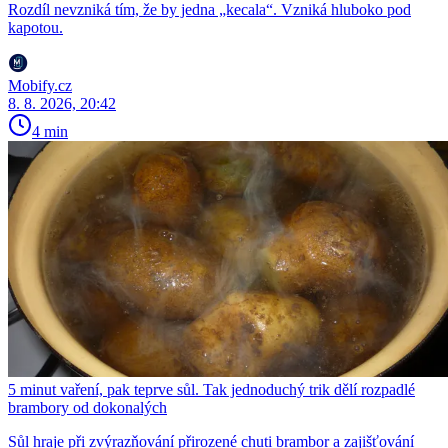
Rozdíl nevzniká tím, že by jedna „kecala“. Vzniká hluboko pod
kapotou.
Mobify.cz
8. 8. 2026, 20:42
4 min
5 minut vaření, pak teprve sůl. Tak jednoduchý trik dělí rozpadlé
brambory od dokonalých
Sůl hraje při zvýrazňování přirozené chuti brambor a zajišťování