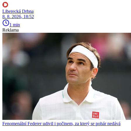
Liberecká Drbna
8. 8. 2026, 18:52
1 min
Reklama
Fenomenální Federer udivil i počinem, za který se pohár nedává