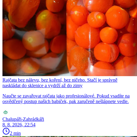
Rajčata bez nálevu, bez koření, bez ničeho. Stačí je správně
naskládat do sklenice a vydrží až do zimy
Naučte se zavařovat rajčata jako profesionálové. Pokud vsadíte na
osvědčený postup našich babiček, pak zaručeně nešlápnete vedle.
Chalupáři-Zahrádkáři
8. 8. 2026, 22:54
2 min