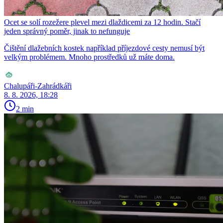
Ocet se solí rozežere plevel mezi dlaždicemi za 12 hodin. Stačí
jeden správný poměr, jinak to nefunguje
Čištění dlažebních kostek například příjezdové cesty nemusí být
velkým problémem. Mnoho prostředků už máte doma.
Chalupáři-Zahrádkáři
8. 8. 2026, 18:28
2 min