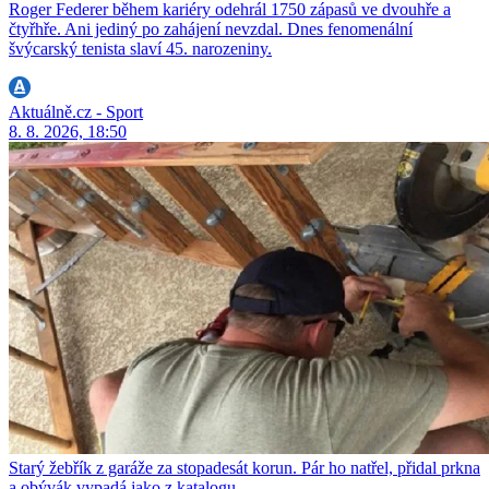
Roger Federer během kariéry odehrál 1750 zápasů ve dvouhře a
čtyřhře. Ani jediný po zahájení nevzdal. Dnes fenomenální
švýcarský tenista slaví 45. narozeniny.
Aktuálně.cz - Sport
8. 8. 2026, 18:50
Starý žebřík z garáže za stopadesát korun. Pár ho natřel, přidal prkna
a obývák vypadá jako z katalogu