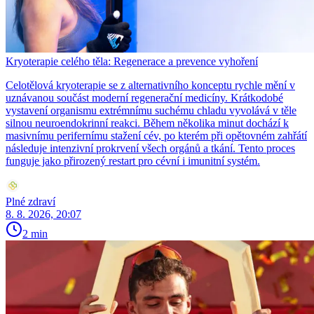
Kryoterapie celého těla: Regenerace a prevence vyhoření
Celotělová kryoterapie se z alternativního konceptu rychle mění v
uznávanou součást moderní regenerační medicíny. Krátkodobé
vystavení organismu extrémnímu suchému chladu vyvolává v těle
silnou neuroendokrinní reakci. Během několika minut dochází k
masivnímu perifernímu stažení cév, po kterém při opětovném zahřátí
následuje intenzivní prokrvení všech orgánů a tkání. Tento proces
funguje jako přirozený restart pro cévní i imunitní systém.
Plné zdraví
8. 8. 2026, 20:07
2 min