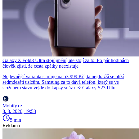
Galaxy Z Fold8 Ultra stojí jmění, ale stojí za to. Po pár hodinách
člověk zjistí, že cesta zpátky neexistuje
Nejlevnější varianta startuje na 53 999 Kč, ta nejdražší se blíží
sedmdesáti tisícům. Samsung za to dává telefon, který se ve
složeném stavu vejde do kapsy snáz než Galaxy S23 Ultra.
Mobify.cz
8. 8. 2026, 19:53
5 min
Reklama