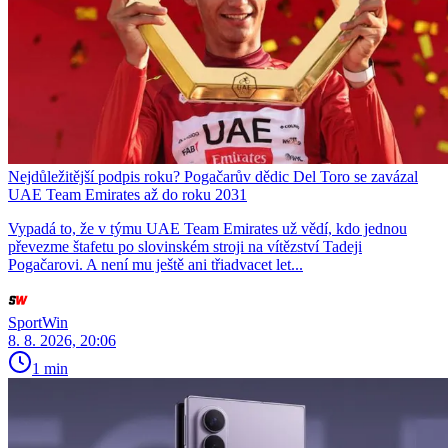
Nejdůležitější podpis roku? Pogačarův dědic Del Toro se zavázal
UAE Team Emirates až do roku 2031
Vypadá to, že v týmu UAE Team Emirates už vědí, kdo jednou
převezme štafetu po slovinském stroji na vítězství Tadeji
Pogačarovi. A není mu ještě ani třiadvacet let...
SportWin
8. 8. 2026, 20:06
1 min