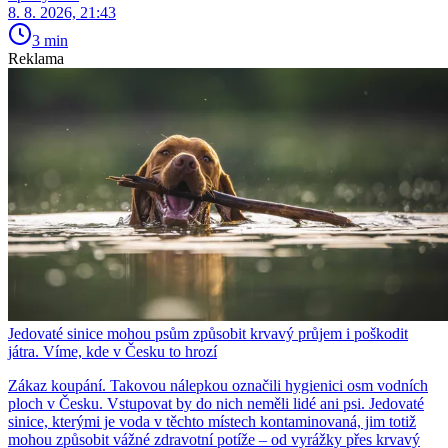
8. 8. 2026, 21:43
3 min
Reklama
Jedovaté sinice mohou psům způsobit krvavý průjem i poškodit
játra. Víme, kde v Česku to hrozí
Zákaz koupání. Takovou nálepkou označili hygienici osm vodních
ploch v Česku. Vstupovat by do nich neměli lidé ani psi. Jedovaté
sinice, kterými je voda v těchto místech kontaminovaná, jim totiž
mohou způsobit vážné zdravotní potíže – od vyrážky přes krvavý