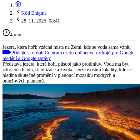
Kód Enigma
28. 11. 2025, 08:41
4 min
Jezera, která hoří: vzácná místa na Zemi, kde se voda sama vznítí
Přidejte si obsah Centrum.cz do oblíbených zdrojů pro Google
hledání a Google zprávy
Představa jezera, které hoří, působí jako protimluv. Voda má být
zdrojem chladu, stabilizace a života. Jenže existují lokality, kde se
hladina skutečně promění v planoucí mozaiku modrých a
oranžových plamenů.