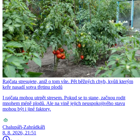
Rajčata stresujete, aniž o tom víte. Pět běžných chyb, kvůli kterým
keře nasadí sotva třetinu plodů
I rajčata mohou utrpět stresem. Pokud se to stane, začnou rodit
mnohem méně plodů. Ale na vině jejich neuspokojivého stavu
mohou být i jiné faktory.
Chalupáři-Zahrádkáři
8. 8. 2026, 21:51