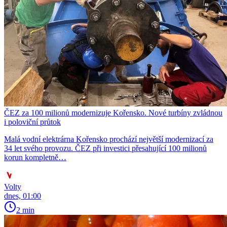
ČEZ za 100 milionů modernizuje Kořensko. Nové turbíny zvládnou
i poloviční průtok
Malá vodní elektrárna Kořensko prochází největší modernizací za
34 let svého provozu. ČEZ při investici přesahující 100 milionů
korun kompletně…
Volty
dnes, 01:00
2 min