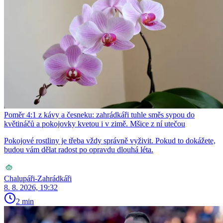
Poměr 4:1 z kávy a česneku: zahrádkáři tuhle směs sypou do
květináčů a pokojovky kvetou i v zimě. Mšice z ní utečou
Pokojové rostliny je třeba vždy správně vyživit. Pokud to dokážete,
budou vám dělat radost po opravdu dlouhá léta.
Chalupáři-Zahrádkáři
8. 8. 2026, 19:32
2 min