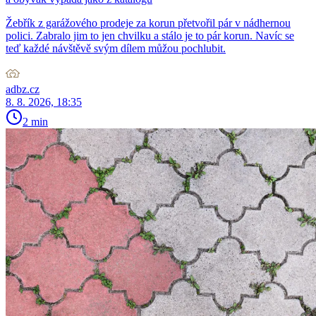
Žebřík z garážového prodeje za korun přetvořil pár v nádhernou
polici. Zabralo jim to jen chvilku a stálo je to pár korun. Navíc se
teď každé návštěvě svým dílem můžou pochlubit.
adbz.cz
8. 8. 2026, 18:35
2 min