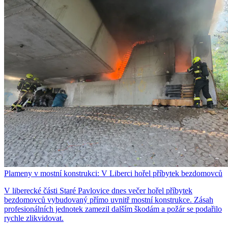
Plameny v mostní konstrukci: V Liberci hořel příbytek bezdomovců
V liberecké části Staré Pavlovice dnes večer hořel příbytek
bezdomovců vybudovaný přímo uvnitř mostní konstrukce. Zásah
profesionálních jednotek zamezil dalším škodám a požár se podařilo
rychle zlikvidovat.