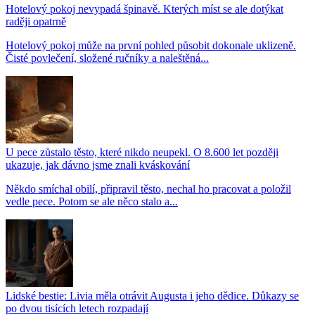
Hotelový pokoj nevypadá špinavě. Kterých míst se ale dotýkat
raději opatrně
Hotelový pokoj může na první pohled působit dokonale uklizeně.
Čisté povlečení, složené ručníky a naleštěná...
U pece zůstalo těsto, které nikdo neupekl. O 8.600 let později
ukazuje, jak dávno jsme znali kváskování
Někdo smíchal obilí, připravil těsto, nechal ho pracovat a položil
vedle pece. Potom se ale něco stalo a...
Lidské bestie: Livia měla otrávit Augusta i jeho dědice. Důkazy se
po dvou tisících letech rozpadají