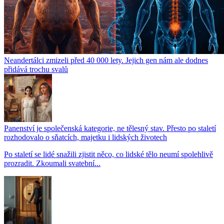
Neandertálci zmizeli před 40 000 lety. Jejich gen nám ale dodnes
přidává trochu svalů
Panenství je společenská kategorie, ne tělesný stav. Přesto po staletí
rozhodovalo o sňatcích, majetku i lidských životech
Po staletí se lidé snažili zjistit něco, co lidské tělo neumí spolehlivě
prozradit. Zkoumali svatební...