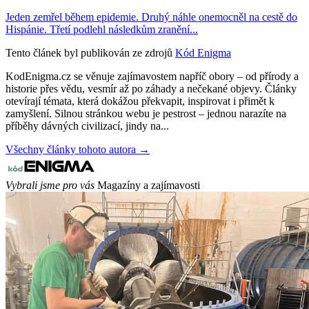
Jeden zemřel během epidemie. Druhý náhle onemocněl na cestě do
Hispánie. Třetí podlehl následkům zranění...
Tento článek byl publikován ze zdrojů
Kód Enigma
KodEnigma.cz se věnuje zajímavostem napříč obory – od přírody a
historie přes vědu, vesmír až po záhady a nečekané objevy. Články
otevírají témata, která dokážou překvapit, inspirovat i přimět k
zamyšlení. Silnou stránkou webu je pestrost – jednou narazíte na
příběhy dávných civilizací, jindy na...
Všechny články tohoto autora →
Vybrali jsme pro vás
Magazíny a zajímavosti