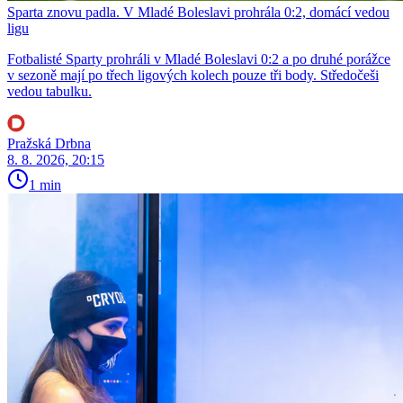
Sparta znovu padla. V Mladé Boleslavi prohrála 0:2, domácí vedou
ligu
Fotbalisté Sparty prohráli v Mladé Boleslavi 0:2 a po druhé porážce
v sezoně mají po třech ligových kolech pouze tři body. Středočeši
vedou tabulku.
Pražská Drbna
8. 8. 2026, 20:15
1 min