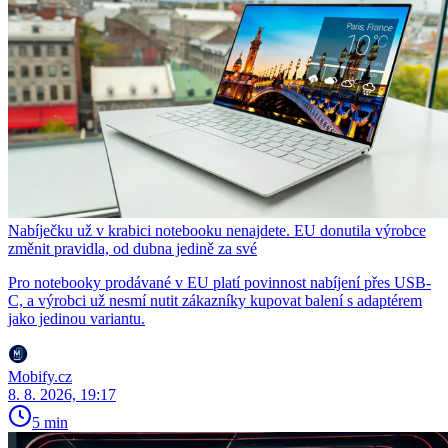
Nabíječku už v krabici notebooku nenajdete. EU donutila výrobce
změnit pravidla, od dubna jedině za své
Pro notebooky prodávané v EU platí povinnost nabíjení přes USB-
C, a výrobci už nesmí nutit zákazníky kupovat balení s adaptérem
jako jedinou variantu.
Mobify.cz
8. 8. 2026, 19:17
5 min