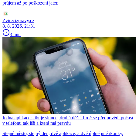
průjem až po poškození jater.
Zvirecizpravy.cz
8. 8. 2026, 21:31
3 min
Jedna aplikace slibuje slunce, druhá déšť. Proč se předpovědi počasí
v telefonu tak liší a která má pravdu
Stejné město, stejný den, dvě aplikace, a dvě úplně jiné ikonky.