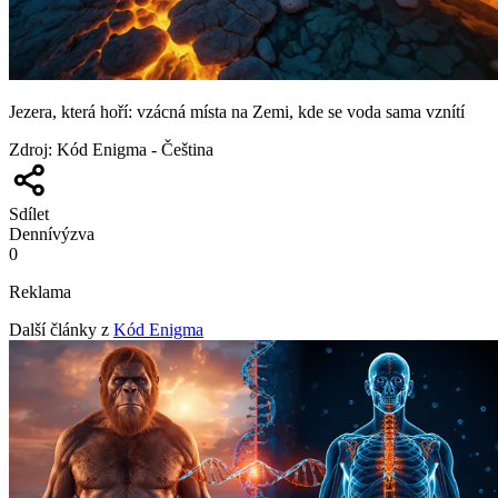
Jezera, která hoří: vzácná místa na Zemi, kde se voda sama vznítí
Zdroj
:
Kód Enigma - Čeština
Sdílet
Denní
výzva
0
Reklama
Další články z
Kód Enigma