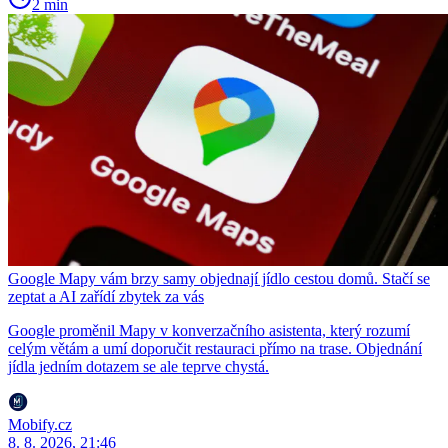
2 min
Google Mapy vám brzy samy objednají jídlo cestou domů. Stačí se
zeptat a AI zařídí zbytek za vás
Google proměnil Mapy v konverzačního asistenta, který rozumí
celým větám a umí doporučit restauraci přímo na trase. Objednání
jídla jedním dotazem se ale teprve chystá.
Mobify.cz
8. 8. 2026, 21:46