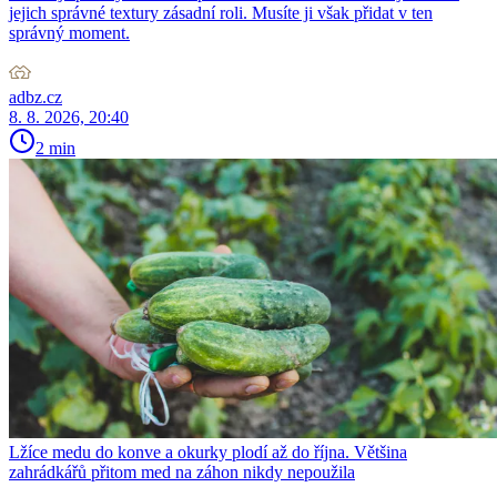
jejich správné textury zásadní roli. Musíte ji však přidat v ten
správný moment.
adbz.cz
8. 8. 2026, 20:40
2 min
Lžíce medu do konve a okurky plodí až do října. Většina
zahrádkářů přitom med na záhon nikdy nepoužila