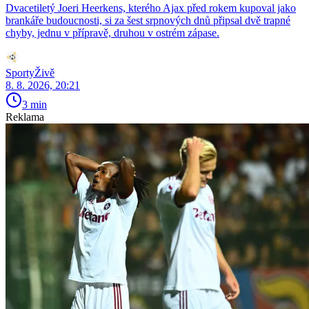
Dvacetiletý Joeri Heerkens, kterého Ajax před rokem kupoval jako
brankáře budoucnosti, si za šest srpnových dnů připsal dvě trapné
chyby, jednu v přípravě, druhou v ostrém zápase.
SportyŽivě
8. 8. 2026, 20:21
3 min
Reklama