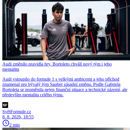
Audi změnilo pravidla hry. Bortoleto chválí nový tým i jeho
mentalitu
Audi vstoupilo do formule 1 s velkými ambicemi a jeho příchod
znamenal pro bývalý tým Sauber zásadní změnu. Podle Gabriela
Bortoleta se proměnila nejen finanční situace a technické zázemí, ale
především mentalita celého týmu.
SvětFormule.cz
8. 8. 2026, 18:55
2 min