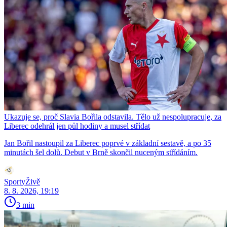
Ukazuje se, proč Slavia Bořila odstavila. Tělo už nespolupracuje, za
Liberec odehrál jen půl hodiny a musel střídat
Jan Bořil nastoupil za Liberec poprvé v základní sestavě, a po 35
minutách šel dolů. Debut v Brně skončil nuceným střídáním.
SportyŽivě
8. 8. 2026, 19:19
3 min