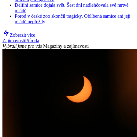
Delfíní samice dojala svět. Šest dní nadlehčovala své mrtvé
mládě
Porod v české zoo skončil tragicky. Oblíbená samice ani její
mládě nepřežily
Zobrazit více
Zajímavosti
Příroda
Vybrali jsme pro vás
Magazíny a zajímavosti