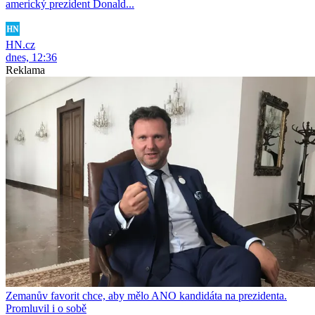
americký prezident Donald...
HN.cz
dnes, 12:36
Reklama
Zemanův favorit chce, aby mělo ANO kandidáta na prezidenta.
Promluvil i o sobě