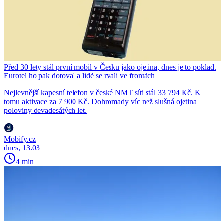
Před 30 lety stál první mobil v Česku jako ojetina, dnes je to poklad.
Eurotel ho pak dotoval a lidé se rvali ve frontách
Nejlevnější kapesní telefon v české NMT síti stál 33 794 Kč. K
tomu aktivace za 7 900 Kč. Dohromady víc než slušná ojetina
poloviny devadesátých let.
Mobify.cz
dnes, 13:03
4 min