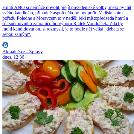
Hnutí ANO si nemůže dovolit přejít prezidentské volby, mělo by mít
svého kandidáta, případně aspoň někoho podpořit. V diskusním
pořadu Poledne s Moravcem to v neděli řekl místopředseda hnutí a
šéf sněmovního zahraničního výboru Radek Vondráček. Zda by
mohl kandidovat on, si rozmyslí, je to podle něj velká „debata se
sebou samým“.
Aktuálně.cz - Zprávy
dnes, 12:36