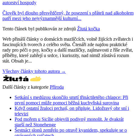
autorství hospody
Člověk byl dlouho přesvědčený, že posezení s přáteli nad alkoholem
patří mezi jeho nejvýznamnější kulturní...
Tento článek byl publikován ze zdrojů
Žlutá kočka
Web přináší články o domácích mazlíčcích, volně žijících zvířatech i
fascinujících tvorech z celého světa. Čtenáři zde najdou praktické
rady pro péči o psy, kočky a další mazlíčky, zajímavosti z říše zvířat,
příběhy, které zahřejí u srdce, i kuriozity, nad nimiž zůstává rozum
stát. Obsah je...
Všechny články tohoto autora →
Další články z kategorie
Příroda
Setkání s medúzou skončilo smrtí třináctiletého chlapce: Při
první pomoci může pomoci běžná kuchyňská surovina
Když ostatní žraloci prchají, on připluje. Lidožravý obr sní i
televizi
Pod mořem u Sicílie objevili podivný monolit. Je dvakrát
starší než Stonehenge
Šestnáct slonů zemřelo po otravě kyanidem, spekuluje se o
otrávených rajčatech