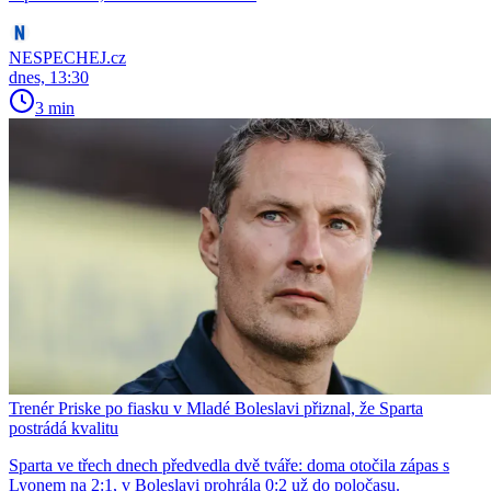
NESPECHEJ.cz
dnes, 13:30
3 min
Trenér Priske po fiasku v Mladé Boleslavi přiznal, že Sparta
postrádá kvalitu
Sparta ve třech dnech předvedla dvě tváře: doma otočila zápas s
Lyonem na 2:1, v Boleslavi prohrála 0:2 už do poločasu.