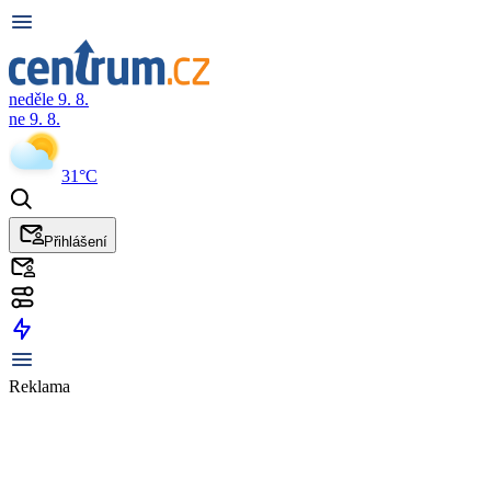
neděle 9. 8.
ne 9. 8.
31°C
Přihlášení
Reklama