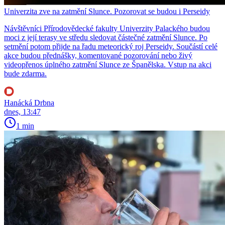
Univerzita zve na zatmění Slunce. Pozorovat se budou i Perseidy
Návštěvníci Přírodovědecké fakulty Univerzity Palackého budou
moci z její terasy ve středu sledovat částečné zatmění Slunce. Po
setmění potom přijde na řadu meteorický roj Perseidy. Součástí celé
akce budou přednášky, komentované pozorování nebo živý
videopřenos úplného zatmění Slunce ze Španělska. Vstup na akci
bude zdarma.
Hanácká Drbna
dnes, 13:47
1 min