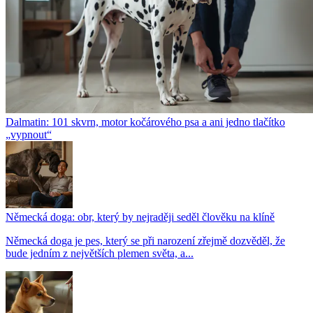
Dalmatin: 101 skvrn, motor kočárového psa a ani jedno tlačítko
„vypnout“
Německá doga: obr, který by nejraději seděl člověku na klíně
Německá doga je pes, který se při narození zřejmě dozvěděl, že
bude jedním z největších plemen světa, a...