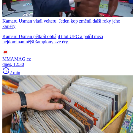
Kamaru Usman vládl velteru. Jeden kop změnil další roky jeho
kariéry
Kamaru Usman pětkrát obhájil titul UFC a patřil mezi
nejdominantnější šampiony své éry.
MMAMAG.cz
dnes, 12:30
2 min