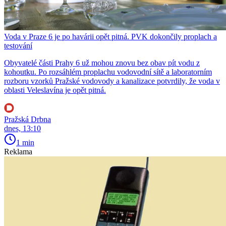
Voda v Praze 6 je po havárii opět pitná. PVK dokončily proplach a
testování
Obyvatelé části Prahy 6 už mohou znovu bez obav pít vodu z
kohoutku. Po rozsáhlém proplachu vodovodní sítě a laboratorním
rozboru vzorků Pražské vodovody a kanalizace potvrdily, že voda v
oblasti Veleslavína je opět pitná.
Pražská Drbna
dnes, 13:10
1 min
Reklama