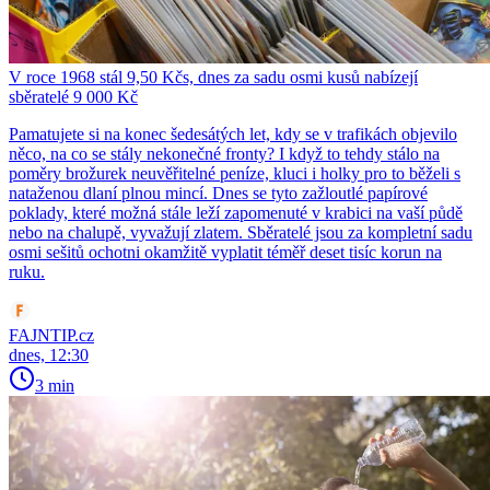
V roce 1968 stál 9,50 Kčs, dnes za sadu osmi kusů nabízejí
sběratelé 9 000 Kč
Pamatujete si na konec šedesátých let, kdy se v trafikách objevilo
něco, na co se stály nekonečné fronty? I když to tehdy stálo na
poměry brožurek neuvěřitelné peníze, kluci i holky pro to běželi s
nataženou dlaní plnou mincí. Dnes se tyto zažloutlé papírové
poklady, které možná stále leží zapomenuté v krabici na vaší půdě
nebo na chalupě, vyvažují zlatem. Sběratelé jsou za kompletní sadu
osmi sešitů ochotni okamžitě vyplatit téměř deset tisíc korun na
ruku.
FAJNTIP.cz
dnes, 12:30
3 min