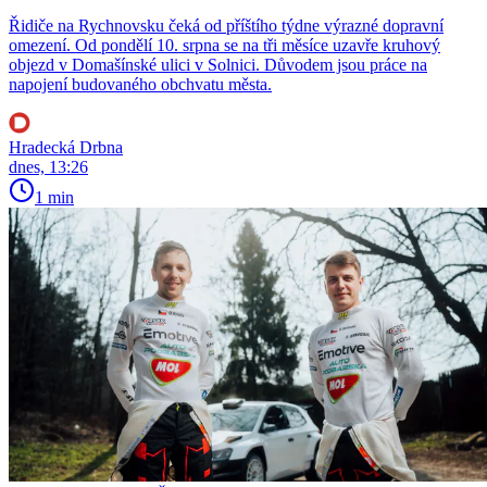
Řidiče na Rychnovsku čeká od příštího týdne výrazné dopravní
omezení. Od pondělí 10. srpna se na tři měsíce uzavře kruhový
objezd v Domašínské ulici v Solnici. Důvodem jsou práce na
napojení budovaného obchvatu města.
Hradecká Drbna
dnes, 13:26
1 min