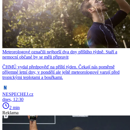
Meteorologové označili nejhorší dva dny příštího týdně. Staří a
nemocní občané by se měli připravit
ČHMÚ vydal předpověď na příští týden. Čekají nás poměrně
příjemné letní dny, v pondělí ale ještě meteorologové varují před
tropickými teplotami a bouřkami.
NESPECHEJ.cz
dnes, 12:30
2 min
Reklama