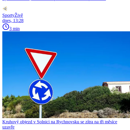
SportyŽivě
dnes, 13:28
3 min
Kruhový objezd v Solnici na Rychnovsku se zítra na tři měsíce
uzavře