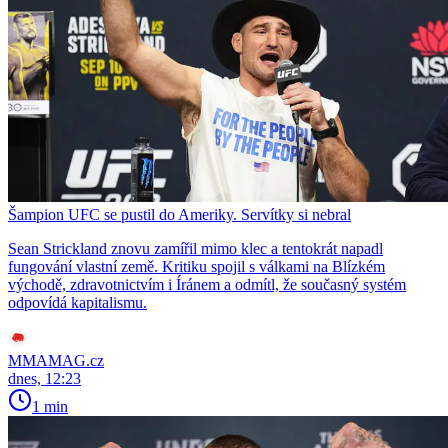
Šampion UFC se pustil do Ameriky. Servítky si nebral
Sean Strickland znovu zamířil mimo klec a tentokrát napadl
fungování vlastní země. Kritiku spojil s válkami na Blízkém
východě, zdravotnictvím i Íránem a odmítl, že současný systém
odpovídá kapitalismu.
MMAMAG.cz
dnes, 12:23
1 min