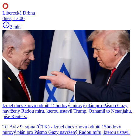
Liberecká Drbna
dnes, 13:00
2 min
Izrael dnes znovu odmítl 15bodový mírový plán pro Pásmo Gazy
navržený Radou míru, kterou ustavil Trump. Oznámil to Netanjahu,
píše Reuters.
Tel Aviv 9. srpna (ČTK) - Izrael dnes znovu odmítl 15bodový
mírový plán pro Pásmo Gazy navržený Radou míru, kterou ustavil