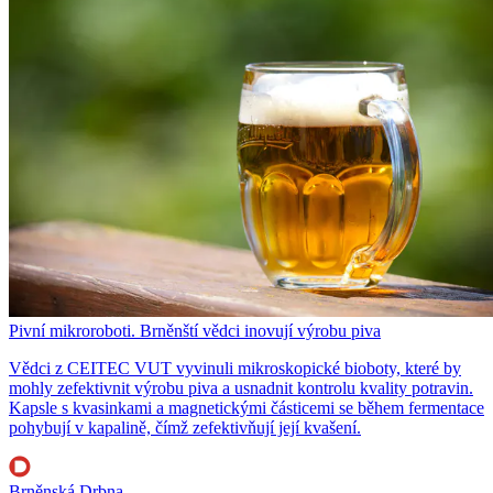
Pivní mikroroboti. Brněnští vědci inovují výrobu piva
Vědci z CEITEC VUT vyvinuli mikroskopické bioboty, které by
mohly zefektivnit výrobu piva a usnadnit kontrolu kvality potravin.
Kapsle s kvasinkami a magnetickými částicemi se během fermentace
pohybují v kapalině, čímž zefektivňují její kvašení.
Brněnská Drbna