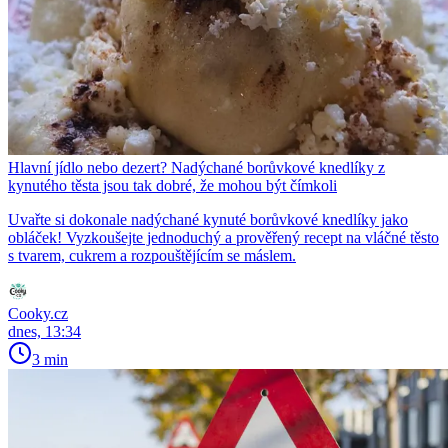
Hlavní jídlo nebo dezert? Nadýchané borůvkové knedlíky z
kynutého těsta jsou tak dobré, že mohou být čímkoli
Uvařte si dokonale nadýchané kynuté borůvkové knedlíky jako
obláček! Vyzkoušejte jednoduchý a prověřený recept na vláčné těsto
s tvarem, cukrem a rozpouštějícím se máslem.
Cooky.cz
dnes, 13:34
3 min