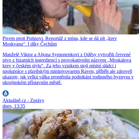
Pivem proti Putinovi. Reportáž z místa, kde se dá pít „krev
Moskvana“. I díky Čechům
Manželé Viktor a Aljona Symonenkovi z Oděsy vytvořili červené
pivo z bizarních ingrediencí s provokativním názvem „Moskalova
krev v českém stylu“. Za jeho vznikem stojí místní sládci i
spolupráce s plzeňským minipivovarem Raven, příběh ale zároveň
ukazuje, jak velká válka proměnila podnikání rodinného byznysu v
ukrajinském přístavním městě.
Aktuálně.cz - Zprávy
dnes, 13:35