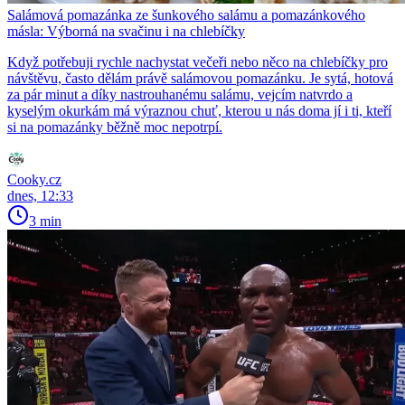
Salámová pomazánka ze šunkového salámu a pomazánkového
másla: Výborná na svačinu i na chlebíčky
Když potřebuji rychle nachystat večeři nebo něco na chlebíčky pro
návštěvu, často dělám právě salámovou pomazánku. Je sytá, hotová
za pár minut a díky nastrouhanému salámu, vejcím natvrdo a
kyselým okurkám má výraznou chuť, kterou u nás doma jí i ti, kteří
si na pomazánky běžně moc nepotrpí.
Cooky.cz
dnes, 12:33
3 min