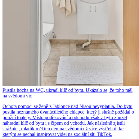
Pustila hocha na WC, ukradl klíč od bytu. Ukázalo se, že toho měl
na svědomí víc
Ochota pomoci se ženě z Jablonce nad Nisou nevyplatila. Do bytu
pustila neznámého dvanáctiletého chlapce, který ji slušně požádal o
použití toalety. Místo poděkování a odchodu však z bytu zmizel
náhradní klíč od bytu i s čipem od vchodu. Jak následně zjistili
strážníci, mladík měl ten den na svědomí už více výstřelků, ke
kterým se nechal inspirovat videi na sociální síti TikTok.