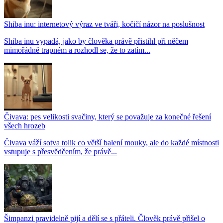
Shiba inu: internetový výraz ve tváři, kočičí názor na poslušnost
Shiba inu vypadá, jako by člověka právě přistihl při něčem
mimořádně trapném a rozhodl se, že to zatím...
Čivava: pes velikosti svačiny, který se považuje za konečné řešení
všech hrozeb
Čivava váží sotva tolik co větší balení mouky, ale do každé místnosti
vstupuje s přesvědčením, že právě...
Šimpanzi pravidelně pijí a dělí se s přáteli. Člověk právě přišel o