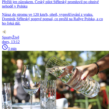
Přežili jen zázrakem. Český pilot Stříteský promluvil po ohnivé
nehodě v Polsku
Náraz do stromu ve 120 km/h, oheň, vyprošťování z vraku.
Dominik Stříteský poprvé popsal, co prožil na Rallye Polska, a co
ho čeká dál.
SportyŽivě
dnes, 13:12
3 min