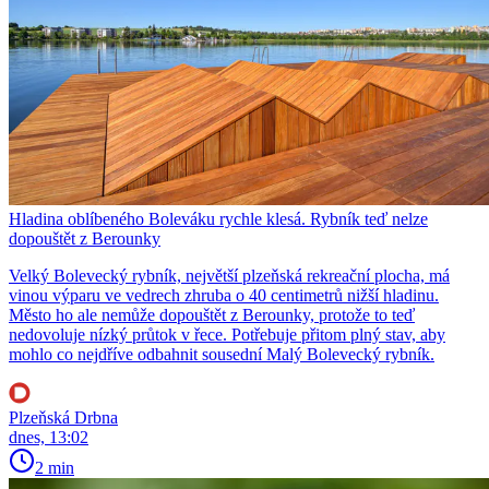
Hladina oblíbeného Boleváku rychle klesá. Rybník teď nelze
dopouštět z Berounky
Velký Bolevecký rybník, největší plzeňská rekreační plocha, má
vinou výparu ve vedrech zhruba o 40 centimetrů nižší hladinu.
Město ho ale nemůže dopouštět z Berounky, protože to teď
nedovoluje nízký průtok v řece. Potřebuje přitom plný stav, aby
mohlo co nejdříve odbahnit sousední Malý Bolevecký rybník.
Plzeňská Drbna
dnes, 13:02
2 min