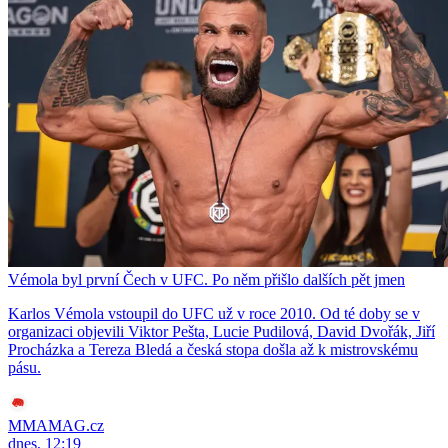
Vémola byl první Čech v UFC. Po něm přišlo dalších pět jmen
Karlos Vémola vstoupil do UFC už v roce 2010. Od té doby se v
organizaci objevili Viktor Pešta, Lucie Pudilová, David Dvořák, Jiří
Procházka a Tereza Bledá a česká stopa došla až k mistrovskému
pásu.
MMAMAG.cz
dnes, 12:19