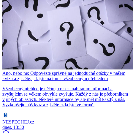
Ano, nebo ne: Odpovězte správně na jednoduché otázky v našem
kvízu a zjistěte, jak jste na tom s všeobecným přehledem
Všeobecný přehled je něčím, co se s nabíráním informací a
zvyšujícím se věkem obvykle zvyšuje. Každý z nás je přeborníkem
v jiných oblastech. Některé informace by ale měl mít každý z nás.
Vyzkoušejte náš kvíz a zjistěte, zda jste ve formě.
NESPECHEJ.cz
dnes, 13:30