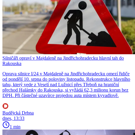
Silničáři opraví v Majdaleně na Jindřichohradecku hlavní tah do
Rakouska
Oprava silnice I/24 v Majdaleně na Jindřichohradecku omezí řidiče
od pondělí 10. srpna do poloviny listopadu. Rekonstrukce hlavního
tahu, který vede z Veselí nad Lužnicí přes Třeboň na hraniční
přechod Halámky do Rakouska, si vyžádá 62,3 milionu korun bez
DPH. Při částečné uzavírce projedou auta místem kyvadlově.
Budějcká Drbna
dnes, 13:33
1 min