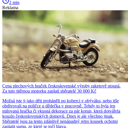
2 min
Reklama
Cena plechových hraček československé výroby raketově stoupá.
Za tuto titěrnou motorku zaplatí sběratelé 30 000 Kč
Možná jste ji jako děti proháněli po koberci v obýváku, nebo tiše
obdivovali na poličce u dědečka v pracovně. Tehdy to byla jen
milovaná hračka či vkusná dekorace za pár korun, která dotvářela
kouzlo československých domovů. Dnes je ale všechno jinak.
Sběratelé jsou za tento zdánlivě nenápadný retro kousek ochotni
zaplatit sumu, ze které se točí hlava.