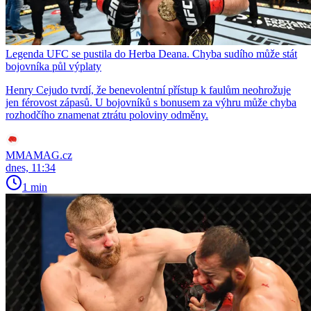
Legenda UFC se pustila do Herba Deana. Chyba sudího může stát
bojovníka půl výplaty
Henry Cejudo tvrdí, že benevolentní přístup k faulům neohrožuje
jen férovost zápasů. U bojovníků s bonusem za výhru může chyba
rozhodčího znamenat ztrátu poloviny odměny.
MMAMAG.cz
dnes, 11:34
1 min