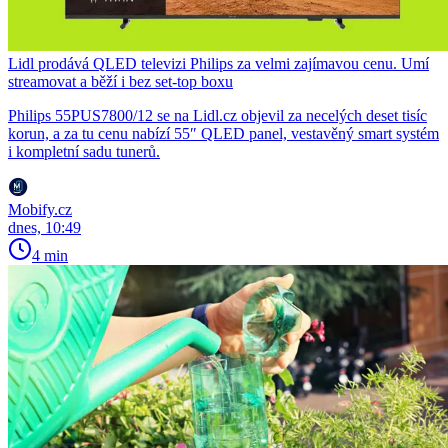
Lidl prodává QLED televizi Philips za velmi zajímavou cenu. Umí
streamovat a běží i bez set-top boxu
Philips 55PUS7800/12 se na Lidl.cz objevil za necelých deset tisíc
korun, a za tu cenu nabízí 55″ QLED panel, vestavěný smart systém
i kompletní sadu tunerů.
Mobify.cz
dnes, 10:49
4 min