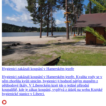
Hygienici zakázali koupání v Hamerském jezeře
Hygienici zakázali koupání v Hamerském jezeře. Kvalita vody se v
něm zhoršila kvůli sinicím, hygienici ji hodnotí pátým stupněm z
pětibodové škály. V Libereckém kraji jde o jediné přírodní
koupaliště, kde je zákaz koupání, vyplývá z údajů na webu Krajské
hygienické stanice v Liberci.