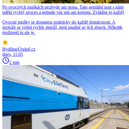
Po ovocných muškách nezbyde ani stopa. Tato geniální past s nimi
udělá rychlý proces a nebude vás stát ani korunu. Zvládne to každý
Ovocné mušky se dostanou prakticky do každé domácnosti. A
protože se velmi rychle množí, není snadné se jich zbavit. Několik
možností tu ale je.
BydlímeÚtulně.cz
dnes, 11:05
2 min