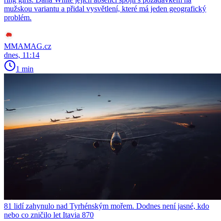
mužskou variantu a přidal vysvětlení, které má jeden geografický
problém.
MMAMAG.cz
dnes, 11:14
1 min
81 lidí zahynulo nad Tyrhénským mořem. Dodnes není jasné, kdo
nebo co zničilo let Itavia 870