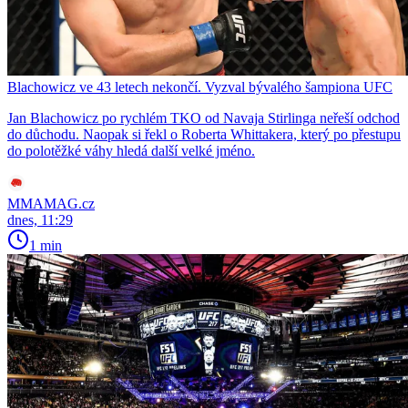
Blachowicz ve 43 letech nekončí. Vyzval bývalého šampiona UFC
Jan Blachowicz po rychlém TKO od Navaja Stirlinga neřeší odchod
do důchodu. Naopak si řekl o Roberta Whittakera, který po přestupu
do polotěžké váhy hledá další velké jméno.
MMAMAG.cz
dnes, 11:29
1 min