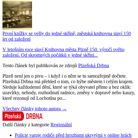
První knížky se vešly do jedné skříně, městská knihovna slaví 150
let od založení
V letošním roce slaví Knihovna města Plzně 150. výročí svého
založení. Od skromných počátků v jedné skříni...
Tento článek byl publikován ze zdrojů
Plzeňská Drbna
Plzeň není jen o pivu – i když i o něm se tu samozřejmě dočtete.
Plzeňská Drbna má přehled o tom, co hýbe městem i celým krajem.
Sleduje každodenní dění, které se týká obyvatel přímo a bez oklik:
uzavírky, nehody, rozhodnutí radnice, změny v dopravě nebo kauzy,
které rezonují od Lochotína po...
Všechny články tohoto autora →
Další články z kategorie
Regionální
Policie varuje rodiče před hrozbami ukrytými v online hrách