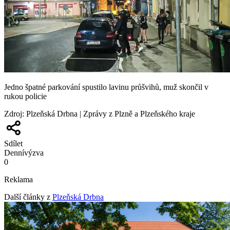
Jedno špatné parkování spustilo lavinu průšvihů, muž skončil v
rukou policie
Zdroj
:
Plzeňská Drbna | Zprávy z Plzně a Plzeňského kraje
Sdílet
Denní
výzva
0
Reklama
Další články z
Plzeňská Drbna