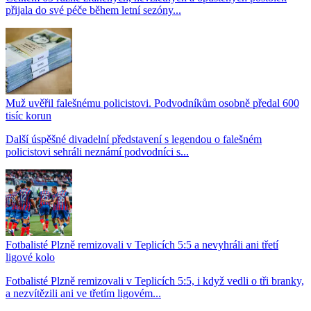
přijala do své péče během letní sezóny...
Muž uvěřil falešnému policistovi. Podvodníkům osobně předal 600
tisíc korun
Další úspěšné divadelní představení s legendou o falešném
policistovi sehráli neznámí podvodníci s...
Fotbalisté Plzně remizovali v Teplicích 5:5 a nevyhráli ani třetí
ligové kolo
Fotbalisté Plzně remizovali v Teplicích 5:5, i když vedli o tři branky,
a nezvítězili ani ve třetím ligovém...