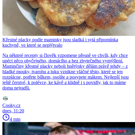
Křestné placky podle maminky jsou sladká i sytá připomínka
kuchyně, ve které se neplýtvalo
Na některé recepty si člověk vzpomene přesně ve chvíli, kdy chce
upéct něco obyčejného, domácího a bez zbytečného vymýšlení.
Maminčiny křestné placky neboli hnětýnky dělám právě tehdy – z
hladké mouky, tvarohu a tuku vznikne vláčné těsto, které se jen
rozplácne, potřete bílkem, osolíte a posypete mákem. Nejlepší jsou
ještě čerstvé, k polévce, ke kávě a klidně i s povidly, jak to máme
doma nejradši.
Cooky.cz
dnes, 11:20
4 min