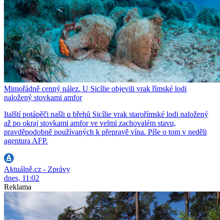
Mimořádně cenný nález. U Sicílie objevili vrak římské lodi
naložený stovkami amfor
Italští potápěči našli u břehů Sicílie vrak starořímské lodi naložený
až po okraj stovkami amfor ve velmi zachovalém stavu,
pravděpodobně používaných k přepravě vína. Píše o tom v neděli
agentura AFP.
Aktuálně.cz - Zprávy
dnes, 11:02
Reklama