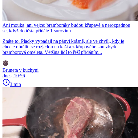
Ani mouka, ani vejce: bramboráky budou křupavé a nerozpadnou
se, když do těsta přidáte 1 surovinu
Znáte to. Placky vypadají na pánvi krásně, ale ve chvíli, kdy je
chcete obrátit, se rozjedou na kaši a z křupavého snu zbyde
bramborová omeleta. Většina lidí to řeší přidáním...
Bruneta v kuchyni
dnes, 10:56
3 min