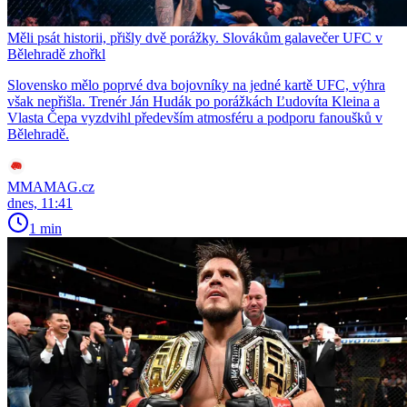
Měli psát historii, přišly dvě porážky. Slovákům galavečer UFC v
Bělehradě zhořkl
Slovensko mělo poprvé dva bojovníky na jedné kartě UFC, výhra
však nepřišla. Trenér Ján Hudák po porážkách Ľudovíta Kleina a
Vlasta Čepa vyzdvihl především atmosféru a podporu fanoušků v
Bělehradě.
MMAMAG.cz
dnes, 11:41
1 min