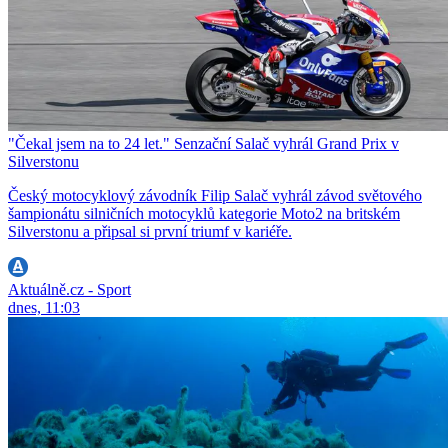
"Čekal jsem na to 24 let." Senzační Salač vyhrál Grand Prix v
Silverstonu
Český motocyklový závodník Filip Salač vyhrál závod světového
šampionátu silničních motocyklů kategorie Moto2 na britském
Silverstonu a připsal si první triumf v kariéře.
Aktuálně.cz - Sport
dnes, 11:03