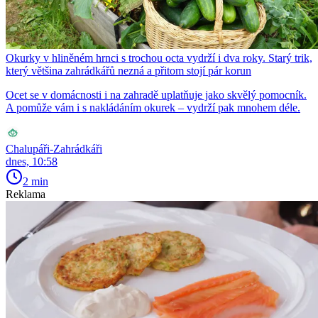
Okurky v hliněném hrnci s trochou octa vydrží i dva roky. Starý trik,
který většina zahrádkářů nezná a přitom stojí pár korun
Ocet se v domácnosti i na zahradě uplatňuje jako skvělý pomocník.
A pomůže vám i s nakládáním okurek – vydrží pak mnohem déle.
Chalupáři-Zahrádkáři
dnes, 10:58
2 min
Reklama