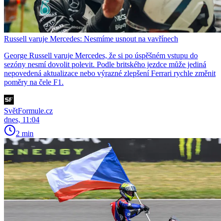
Russell varuje Mercedes: Nesmíme usnout na vavřínech
George Russell varuje Mercedes, že si po úspěšném vstupu do
sezóny nesmí dovolit polevit. Podle britského jezdce může jediná
nepovedená aktualizace nebo výrazné zlepšení Ferrari rychle změnit
poměry na čele F1.
SvětFormule.cz
dnes, 11:04
2 min