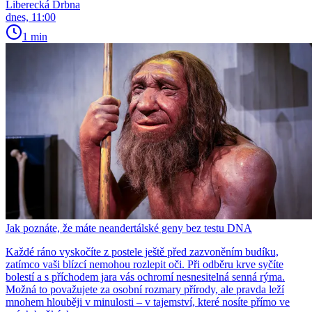
Liberecká Drbna
dnes, 11:00
1 min
Jak poznáte, že máte neandertálské geny bez testu DNA
Každé ráno vyskočíte z postele ještě před zazvoněním budíku,
zatímco vaši blízcí nemohou rozlepit oči. Při odběru krve syčíte
bolestí a s příchodem jara vás ochromí nesnesitelná senná rýma.
Možná to považujete za osobní rozmary přírody, ale pravda leží
mnohem hlouběji v minulosti – v tajemství, které nosíte přímo ve