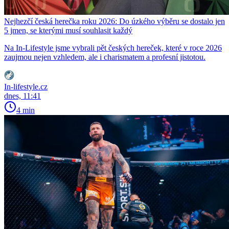
Nejhezčí česká herečka roku 2026: Do úzkého výběru se dostalo jen
5 jmen, se kterými musí souhlasit každý
Na In-Lifestyle jsme vybrali pět českých hereček, které v roce 2026
zaujmou nejen vzhledem, ale i charismatem a profesní jistotou.
In-lifestyle.cz
dnes, 11:41
4 min