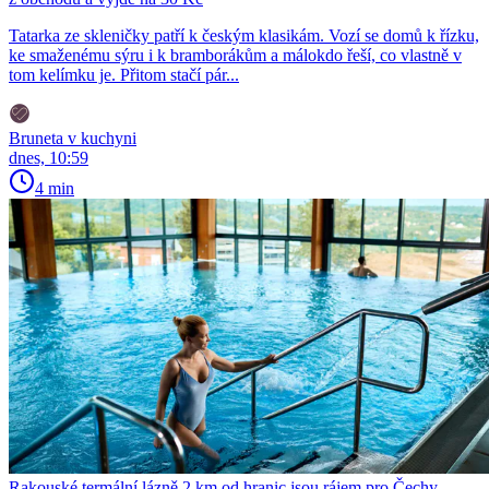
Tatarka ze skleničky patří k českým klasikám. Vozí se domů k řízku,
ke smaženému sýru i k bramborákům a málokdo řeší, co vlastně v
tom kelímku je. Přitom stačí pár...
Bruneta v kuchyni
dnes, 10:59
4 min
Rakouské termální lázně 2 km od hranic jsou rájem pro Čechy.