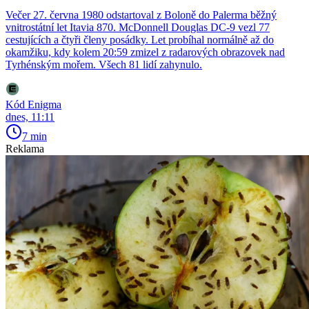
Večer 27. června 1980 odstartoval z Boloně do Palerma běžný
vnitrostátní let Itavia 870. McDonnell Douglas DC-9 vezl 77
cestujících a čtyři členy posádky. Let probíhal normálně až do
okamžiku, kdy kolem 20:59 zmizel z radarových obrazovek nad
Tyrhénským mořem. Všech 81 lidí zahynulo.
Kód Enigma
dnes, 11:11
7 min
Reklama