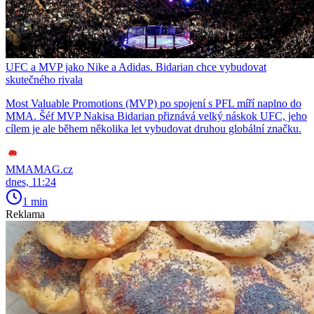
UFC a MVP jako Nike a Adidas. Bidarian chce vybudovat
skutečného rivala
Most Valuable Promotions (MVP) po spojení s PFL míří naplno do
MMA. Šéf MVP Nakisa Bidarian přiznává velký náskok UFC, jeho
cílem je ale během několika let vybudovat druhou globální značku.
MMAMAG.cz
dnes, 11:24
1 min
Reklama