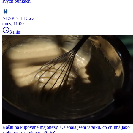
svých buňkách.
NESPECHEJ.cz
dnes, 11:00
3 min
Kašlu na kupované majonézy. Ušlehala jsem tatarku, co chutná jako
z obchodu a vyjde na 30 Kč