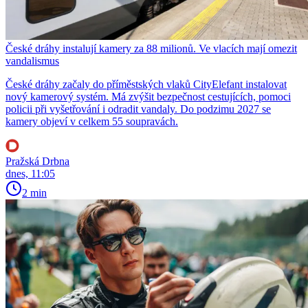
České dráhy instalují kamery za 88 milionů. Ve vlacích mají omezit
vandalismus
České dráhy začaly do příměstských vlaků CityElefant instalovat
nový kamerový systém. Má zvýšit bezpečnost cestujících, pomoci
policii při vyšetřování i odradit vandaly. Do podzimu 2027 se
kamery objeví v celkem 55 soupravách.
Pražská Drbna
dnes, 11:05
2 min