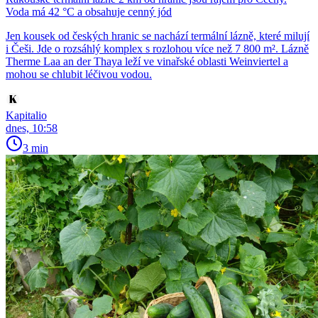
Voda má 42 °C a obsahuje cenný jód
Jen kousek od českých hranic se nachází termální lázně, které milují
i Češi. Jde o rozsáhlý komplex s rozlohou více než 7 800 m². Lázně
Therme Laa an der Thaya leží ve vinařské oblasti Weinviertel a
mohou se chlubit léčivou vodou.
Kapitalio
dnes, 10:58
3 min