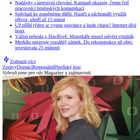
Nadávky i agresivní chování. Kampaň ukazuje, čemu čelí
pracovníci brněnských komunikací
Spěchali ke zraněnému dítěti. Hasiči a záchranáři využili
přívoz, ušetří až 15 minut
Už příští týden se vypne gravitace a bude chaos? Internet děsí
hoax
Vážná nehoda v Havířově. Motorkáře musel odvézt vrtulník
Merklín opravuje rozsáhlý zámek. Do rekonstrukce už obec
investovala 25 milionů
Zobrazit více
Zprávy
Domácí
Regionální
Plzeňský kraj
Vybrali jsme pro vás
Magazíny a zajímavosti