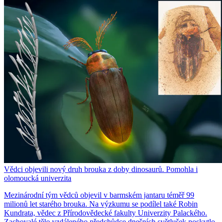
Vědci objevili nový druh brouka z doby dinosaurů. Pomohla i
olomoucká univerzita
Mezinárodní tým vědců objevil v barmském jantaru téměř 99
milionů let starého brouka. Na výzkumu se podílel také Robin
Kundrata, vědec z Přírodovědecké fakulty Univerzity Palackého.
Zachovalé tělo vzdáleného předchůdce dnešních světlušek poskytlo