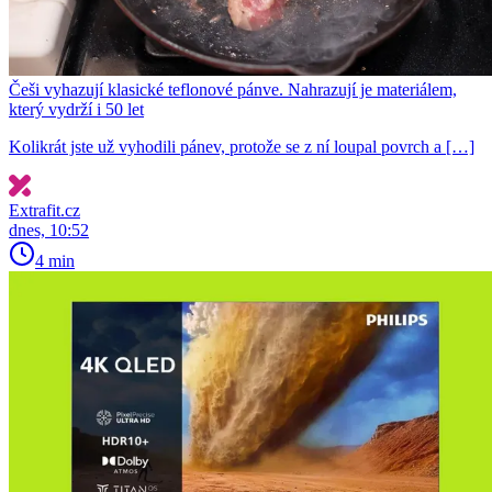
Češi vyhazují klasické teflonové pánve. Nahrazují je materiálem,
který vydrží i 50 let
Kolikrát jste už vyhodili pánev, protože se z ní loupal povrch a […]
Extrafit.cz
dnes, 10:52
4 min