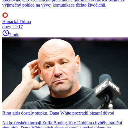
výjimečný pohled na vývoj komunikace těchto živočichů.
Hanácká Drbna
dnes, 11:17
2 min
Ring girls dostaly stopku. Dana White prozradil bizarní důvod
Na boxerském turnaji Zuffa Boxing 10 v Dublinu chyběly tradiční
ring girls. Dana White jejich absenci spojil s požadavkem na