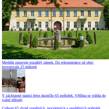
Merklín opravuje rozsáhlý zámek. Do rekonstrukce už obec
investovala 25 milionů
V záchranné stanici letos skončilo 65 poštolek. Většina se vrátila do
volné přírody
Celkem 65 různě zraněných, nevzletných a opuštěných poštolek