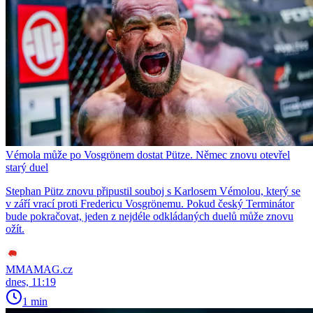
Vémola může po Vosgrönem dostat Pütze. Němec znovu otevřel
starý duel
Stephan Pütz znovu připustil souboj s Karlosem Vémolou, který se
v září vrací proti Fredericu Vosgrönemu. Pokud český Terminátor
bude pokračovat, jeden z nejdéle odkládaných duelů může znovu
ožít.
MMAMAG.cz
dnes, 11:19
1 min