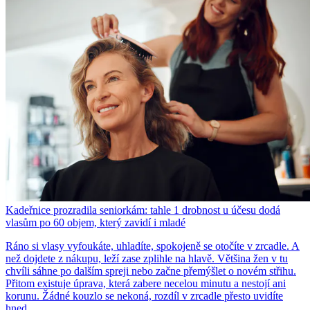
Kadeřnice prozradila seniorkám: tahle 1 drobnost u účesu dodá
vlasům po 60 objem, který zavidí i mladé
Ráno si vlasy vyfoukáte, uhladíte, spokojeně se otočíte v zrcadle. A
než dojdete z nákupu, leží zase zplihle na hlavě. Většina žen v tu
chvíli sáhne po dalším spreji nebo začne přemýšlet o novém střihu.
Přitom existuje úprava, která zabere necelou minutu a nestojí ani
korunu. Žádné kouzlo se nekoná, rozdíl v zrcadle přesto uvidíte
hned.