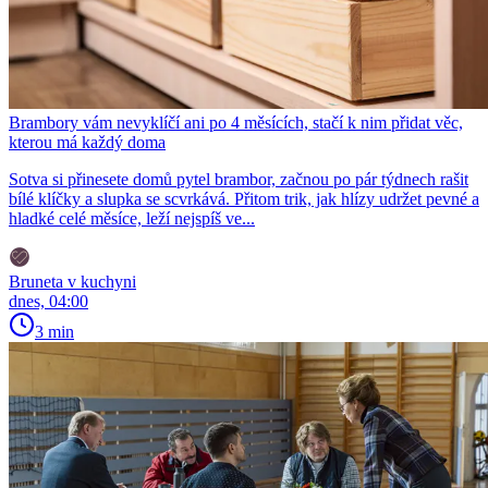
Brambory vám nevyklíčí ani po 4 měsících, stačí k nim přidat věc,
kterou má každý doma
Sotva si přinesete domů pytel brambor, začnou po pár týdnech rašit
bílé klíčky a slupka se scvrkává. Přitom trik, jak hlízy udržet pevné a
hladké celé měsíce, leží nejspíš ve...
Bruneta v kuchyni
dnes, 04:00
3 min