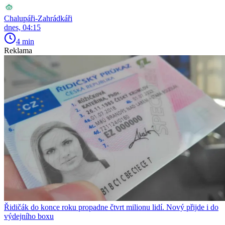
Chalupáři-Zahrádkáři
dnes, 04:15
4 min
Reklama
Řidičák do konce roku propadne čtvrt milionu lidí. Nový přijde i do
výdejního boxu