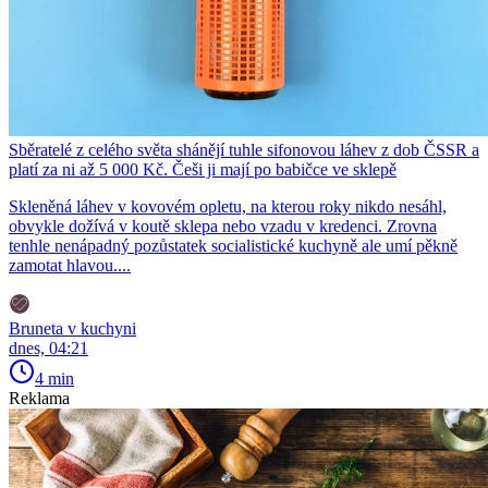
Sběratelé z celého světa shánějí tuhle sifonovou láhev z dob ČSSR a
platí za ni až 5 000 Kč. Češi ji mají po babičce ve sklepě
Skleněná láhev v kovovém opletu, na kterou roky nikdo nesáhl,
obvykle dožívá v koutě sklepa nebo vzadu v kredenci. Zrovna
tenhle nenápadný pozůstatek socialistické kuchyně ale umí pěkně
zamotat hlavou....
Bruneta v kuchyni
dnes, 04:21
4 min
Reklama