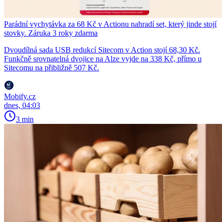
Parádní vychytávka za 68 Kč v Actionu nahradí set, který jinde stojí
stovky. Záruka 3 roky zdarma
Dvoudílná sada USB redukcí Sitecom v Action stojí 68,30 Kč.
Funkčně srovnatelná dvojice na Alze vyjde na 338 Kč, přímo u
Sitecomu na přibližně 507 Kč.
Mobify.cz
dnes, 04:03
3 min