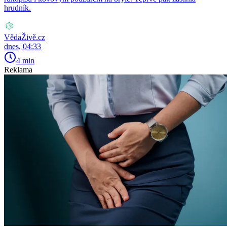
hrudník.
VědaŽivě.cz
dnes, 04:33
4 min
Reklama