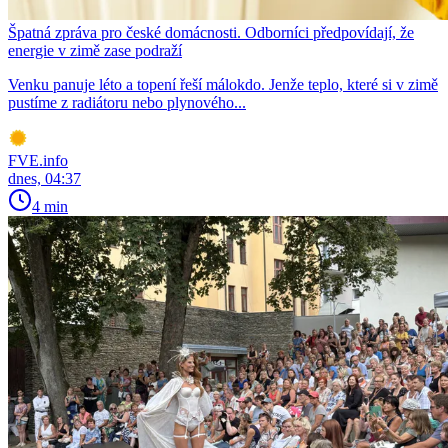
Špatná zpráva pro české domácnosti. Odborníci předpovídají, že
energie v zimě zase podraží
Venku panuje léto a topení řeší málokdo. Jenže teplo, které si v zimě
pustíme z radiátoru nebo plynového...
FVE.info
dnes, 04:37
4 min