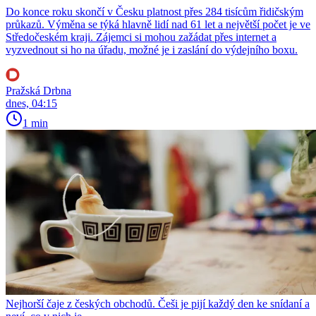
Do konce roku skončí v Česku platnost přes 284 tisícům řidičským
průkazů. Výměna se týká hlavně lidí nad 61 let a největší počet je ve
Středočeském kraji. Zájemci si mohou zažádat přes internet a
vyzvednout si ho na úřadu, možné je i zaslání do výdejního boxu.
Pražská Drbna
dnes, 04:15
1 min
Nejhorší čaje z českých obchodů. Češi je pijí každý den ke snídaní a