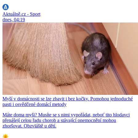
Aktuálně.cz - Sport
dnes, 04:19
Myší v domácnosti se lze zbavit i bez kočky. Pomohou jednoduché
pasti i osvědčené domácí metody
Máte doma myši? Musíte se s nimi vypořádat, neboť tito hlodavci
přenášejí celou řadu chorob a stávající onemocnění mohou
zhoršovat. Obzvláště u dětí.