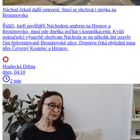
Náchod čekají další omezení. Staví se obchvat i spojka na
Broumovsko
Řidiči, kteří projíždějí Náchodem směrem na Hronov a
Broumovsko, musí ode dneška počítat s komplikacemi. Kvůli
pokračující výstavbě obchvatu Náchoda se na několik dní uzavře
část frekventované Broumovské ulice. Dopravu čeká objízdná trasa
přes Červený Kostelec a Hronov.
Hradecká Drbna
dnes, 04:10
2 min