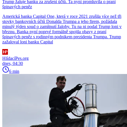
Trump žaluje banku za zrušení účtů. Ta nyní promluvila o praní
špinavých peněz
Americká banka Capital One, která v roce 2021 zrušila více než tři
stovky bankovních účtů Donalda Trumpa a jeho firem, požádala
minulý týden soud o zamítnutí žaloby. Tu na ni podal Trump loni v
březnu. Banka nyní poprvé formálně spojila obavy z praní
špinavých peněz s rodinným podnikem prezidenta Trumpa. Trump
zažaloval loni banku Capital
HlídacíPes.org
dnes, 04:30
6 min