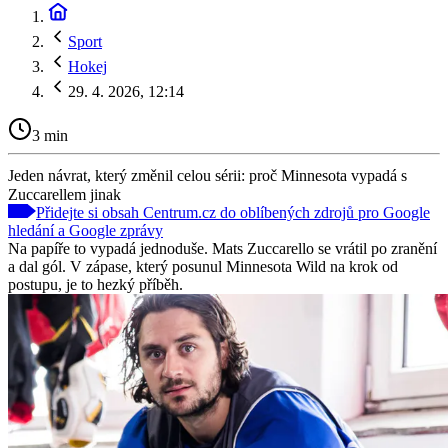
Sport
Hokej
29. 4. 2026, 12:14
3 min
Jeden návrat, který změnil celou sérii: proč Minnesota vypadá s
Zuccarellem jinak
Přidejte si obsah Centrum.cz do oblíbených zdrojů pro Google
hledání a Google zprávy
Na papíře to vypadá jednoduše. Mats Zuccarello se vrátil po zranění
a dal gól. V zápase, který posunul Minnesota Wild na krok od
postupu, je to hezký příběh.