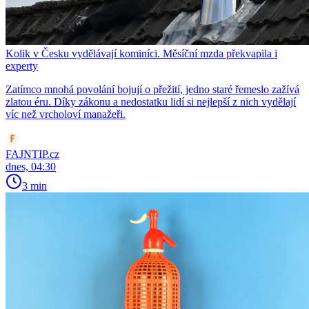
Kolik v Česku vydělávají kominíci. Měsíční mzda překvapila i
experty
Zatímco mnohá povolání bojují o přežití, jedno staré řemeslo zažívá
zlatou éru. Díky zákonu a nedostatku lidí si nejlepší z nich vydělají
víc než vrcholoví manažeři.
FAJNTIP.cz
dnes, 04:30
3 min