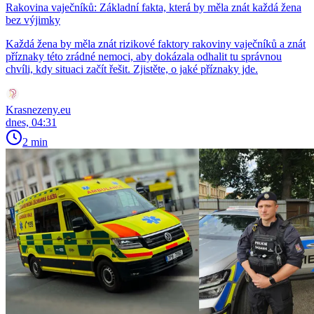
Rakovina vaječníků: Základní fakta, která by měla znát každá žena
bez výjimky
Každá žena by měla znát rizikové faktory rakoviny vaječníků a znát
příznaky této zrádné nemoci, aby dokázala odhalit tu správnou
chvíli, kdy situaci začít řešit. Zjistěte, o jaké příznaky jde.
Krasnezeny.eu
dnes, 04:31
2 min