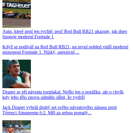
Auto, které není jen rychlé: proč Red Bull RB21 ukazuje, jak dnes
funguje moderní Formule 1
Když se podíváš na Red Bull RB21, na první pohled vidíš moderní
monopost Formule 1. Nízký, agresivní,...
Draper se při návratu rozplakal. Nešlo jen o porážku, ale o chvíli,
kdy jeho tělo znovu odmítlo slíbit, že vydrží
Jack Draper vyhrál druhý set svého návratového zápasu proti
Térenci Atmanemu 6:2. Měl za sebou pomalý...