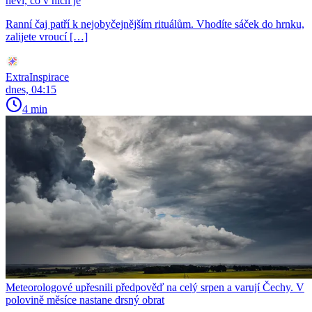
neví, co v nich je
Ranní čaj patří k nejobyčejnějším rituálům. Vhodíte sáček do hrnku,
zalijete vroucí […]
ExtraInspirace
dnes, 04:15
4 min
Meteorologové upřesnili předpověď na celý srpen a varují Čechy. V
polovině měsíce nastane drsný obrat