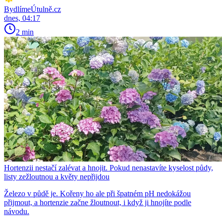
BydlímeÚtulně.cz
dnes, 04:17
2 min
Hortenzii nestačí zalévat a hnojit. Pokud nenastavíte kyselost půdy,
listy zežloutnou a květy nepřijdou
Železo v půdě je. Kořeny ho ale při špatném pH nedokážou
přijmout, a hortenzie začne žloutnout, i když ji hnojíte podle
návodu.