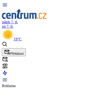
pátek 7. 8.
pá 7. 8.
19°C
Přihlášení
Reklama