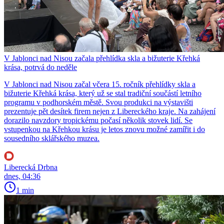
V Jablonci nad Nisou začala přehlídka skla a bižuterie Křehká
krása, potrvá do neděle
V Jablonci nad Nisou začal včera 15. ročník přehlídky skla a
bižuterie Křehká krása, který už se stal tradiční součástí letního
programu v podhorském městě. Svou produkci na výstavišti
prezentuje pět desítek firem nejen z Libereckého kraje. Na zahájení
dorazilo navzdory tropickému počasí několik stovek lidí. Se
vstupenkou na Křehkou krásu je letos znovu možné zamířit i do
sousedního sklářského muzea.
Liberecká Drbna
dnes, 04:36
1 min