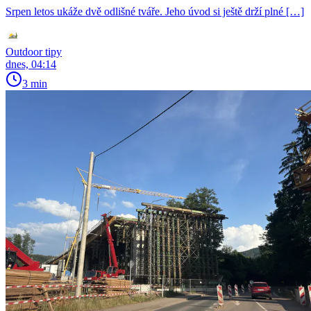
Srpen letos ukáže dvě odlišné tváře. Jeho úvod si ještě drží plné […]
Outdoor tipy
dnes, 04:14
3 min