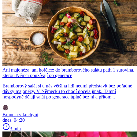
Ani majonéza, ani hořčice: do bramborového salátu patří 1 surovina,
kterou Němci používají po generace
Bramborový salát si u nás většina lidí neumí představit bez pořádné
dávky majonézy. V Německu to chodí docela jinak. Tamní
hospodyně dělají salát po generace úplně bez ní a přitom...
Bruneta v kuchyni
dnes, 04:20
3 min