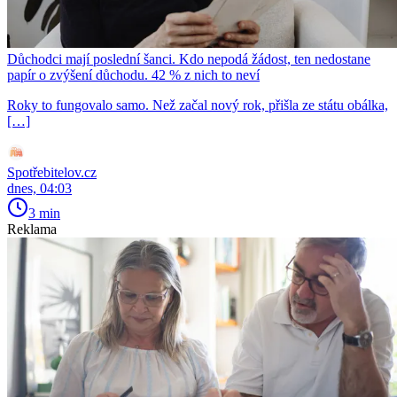
Důchodci mají poslední šanci. Kdo nepodá žádost, ten nedostane
papír o zvýšení důchodu. 42 % z nich to neví
Roky to fungovalo samo. Než začal nový rok, přišla ze státu obálka,
[…]
Spotřebitelov.cz
dnes, 04:03
3 min
Reklama