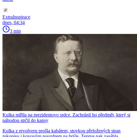
ExtraInspirace
dnes, 04:34
3 min
Kulka mířila na prezidentovo srdce. Zachránil ho předmět, který si
náhodou strčil do kapsy
Kulka z revolveru prošla kabátem, stovkou přeložených stran
rukopisu i kovovým pouzdrem na brýle. Teprve pak zasáhla