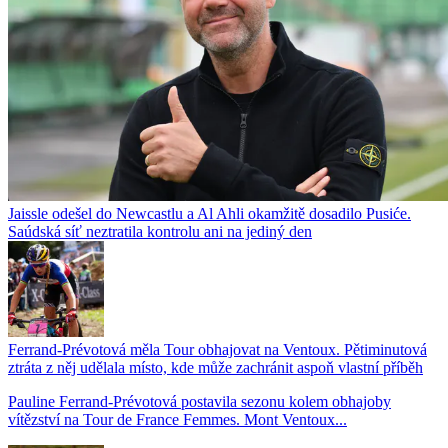
Jaissle odešel do Newcastlu a Al Ahli okamžitě dosadilo Pusiće.
Saúdská síť neztratila kontrolu ani na jediný den
Ferrand-Prévotová měla Tour obhajovat na Ventoux. Pětiminutová
ztráta z něj udělala místo, kde může zachránit aspoň vlastní příběh
Pauline Ferrand-Prévotová postavila sezonu kolem obhajoby
vítězství na Tour de France Femmes. Mont Ventoux...