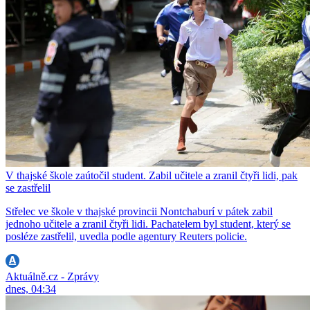
V thajské škole zaútočil student. Zabil učitele a zranil čtyři lidi, pak
se zastřelil
Střelec ve škole v thajské provincii Nontchaburí v pátek zabil
jednoho učitele a zranil čtyři lidi. Pachatelem byl student, který se
posléze zastřelil, uvedla podle agentury Reuters policie.
Aktuálně.cz - Zprávy
dnes, 04:34