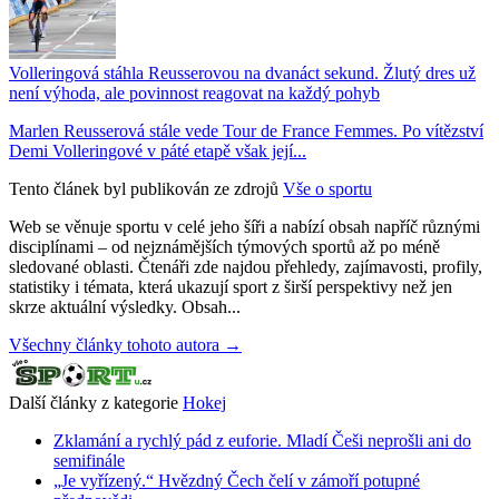
Volleringová stáhla Reusserovou na dvanáct sekund. Žlutý dres už
není výhoda, ale povinnost reagovat na každý pohyb
Marlen Reusserová stále vede Tour de France Femmes. Po vítězství
Demi Volleringové v páté etapě však její...
Tento článek byl publikován ze zdrojů
Vše o sportu
Web se věnuje sportu v celé jeho šíři a nabízí obsah napříč různými
disciplínami – od nejznámějších týmových sportů až po méně
sledované oblasti. Čtenáři zde najdou přehledy, zajímavosti, profily,
statistiky i témata, která ukazují sport z širší perspektivy než jen
skrze aktuální výsledky. Obsah...
Všechny články tohoto autora →
Další články z kategorie
Hokej
Zklamání a rychlý pád z euforie. Mladí Češi neprošli ani do
semifinále
„Je vyřízený.“ Hvězdný Čech čelí v zámoří potupné