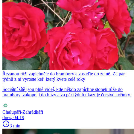
Řezanou růži zapíchněte do brambory a zasaďte do země. Za pár
týdnů z ní vyroste keř, který kvete celé roky
Sociální sítě jsou plné videí, kde někdo zapíchne stonek růže do
brambory, zakope ji do hlízy a za pár týdnů ukazuje čerstvé kořínky.
Chalupáři-Zahrádkáři
dnes, 04:19
3 min