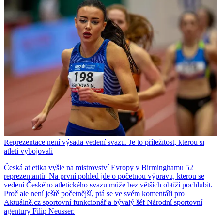
Reprezentace není výsada vedení svazu. Je to příležitost, kterou si
atleti vybojovali
Česká atletika vyšle na mistrovství Evropy v Birminghamu 52
reprezentantů. Na první pohled jde o početnou výpravu, kterou se
vedení Českého atletického svazu může bez větších obtíží pochlubit.
Proč ale není ještě početnější, ptá se ve svém komentáři pro
Aktuálně.cz sportovní funkcionář a bývalý šéf Národní sportovní
agentury Filip Neusser.