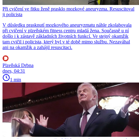
Při cvičení ve fitku ženě prasklo mozkové aneuryzma. Resuscitoval
ji policista
V důsledku prasknutí mozkového aneuryzmatu náhle zkolabovala
při cvičení v plzeňském fitness centru mladá žena. Současně u ní
došlo i k zástavě základních životních funkcí. Ve stejný okamžik
tam cvičil i policista, který byl v té době mimo službu. Nezaváhal
ani na okamžik a zahájil resuscitaci.
Plzeňská Drbna
dnes, 04:31
1 min