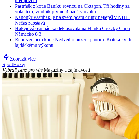
předpovědi
Pastrňák z kotle Baníku rovnou na Oktagon. Tři hodiny za
volantem, vrtulník prý nepřipadá v úvahu
Kanonýr Pastrňák je na svém postu druhý nejlepší v NHL.
Nečas zaostává
Hokejová osmnáctka deklasovala na Hlinka Gretzky Cupu
Německo 8:3
Reprezentační kouč Nedvěd o mizérii juniorů. Kritika kvůli
lajdáckému výkonu
Zobrazit více
Sport
Hokej
Vybrali jsme pro vás
Magazíny a zajímavosti