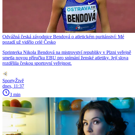
Odvážná česká závodnice Bendová o atletickém puritánství: Mé
pozadí už vidělo celé Česko
Sprinterka Nikola Bendová na mistrovství republiky v Plzni veřejně
smetla novou příručku EBU pro snímání ženské atletiky. Její slova
rozdělila českou sportovní veřejnost.
SportyŽivě
dnes, 11:37
3 min