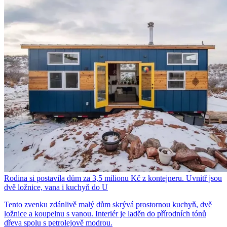
Rodina si postavila dům za 3,5 milionu Kč z kontejneru. Uvnitř jsou
dvě ložnice, vana i kuchyň do U
Tento zvenku zdánlivě malý dům skrývá prostornou kuchyň, dvě
ložnice a koupelnu s vanou. Interiér je laděn do přírodních tónů
dřeva spolu s petrolejově modrou.