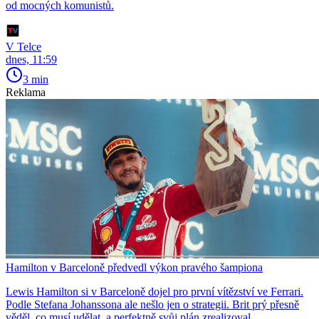
od mocných komunistů.
V Telce
dnes, 11:59
3 min
Reklama
Hamilton v Barceloně předvedl výkon pravého šampiona
Lewis Hamilton si v Barceloně dojel pro první vítězství ve Ferrari.
Podle Stefana Johanssona ale nešlo jen o strategii. Brit prý přesně
věděl, co musí udělat, a perfektně svůj plán zrealizoval.