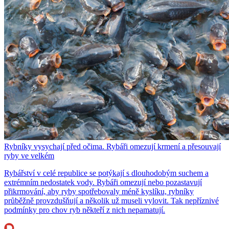
Rybníky vysychají před očima. Rybáři omezují krmení a přesouvají
ryby ve velkém
Rybářství v celé republice se potýkají s dlouhodobým suchem a
extrémním nedostatek vody. Rybáři omezují nebo pozastavují
přikrmování, aby ryby spotřebovaly méně kyslíku, rybníky
průběžně provzdušňují a několik už museli vylovit. Tak nepříznivé
podmínky pro chov ryb někteří z nich nepamatují.