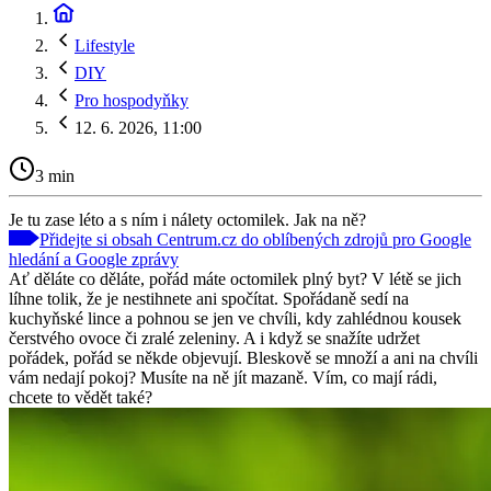
Lifestyle
DIY
Pro hospodyňky
12. 6. 2026, 11:00
3 min
Je tu zase léto a s ním i nálety octomilek. Jak na ně?
Přidejte si obsah Centrum.cz do oblíbených zdrojů pro Google
hledání a Google zprávy
Ať děláte co děláte, pořád máte octomilek plný byt? V létě se jich
líhne tolik, že je nestihnete ani spočítat. Spořádaně sedí na
kuchyňské lince a pohnou se jen ve chvíli, kdy zahlédnou kousek
čerstvého ovoce či zralé zeleniny. A i když se snažíte udržet
pořádek, pořád se někde objevují. Bleskově se množí a ani na chvíli
vám nedají pokoj? Musíte na ně jít mazaně. Vím, co mají rádi,
chcete to vědět také?