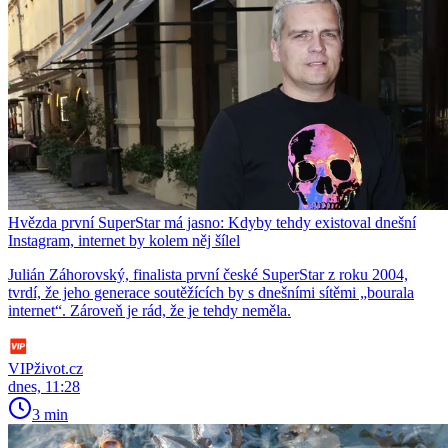
Hvězda první SuperStar má jasno: Kdyby tehdy existoval dnešní
Instagram, internet by kolem něj šílel
Julián Záhorovský, finalista první české SuperStar z roku 2004,
tvrdí, že jeho generace soutěžících by s dnešními sítěmi „bourala
internet“. Zároveň je rád, že je tehdy neměla.
VIPživot.cz
dnes, 11:28
3 min