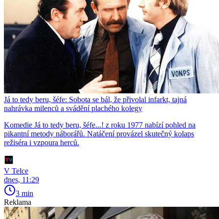
Já to tedy beru, šéfe: Sobota se bál, že přivolal infarkt, tajná
nahrávka milenců a svádění plachého kolegy
Komedie Já to tedy beru, šéfe...! z roku 1977 nabízí pohled na
pikantní metody náborářů. Natáčení provázel skutečný kolaps
režiséra i vzpoura herců.
V Telce
dnes, 11:29
3 min
Reklama