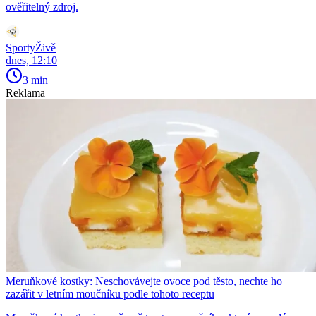
ověřitelný zdroj.
SportyŽivě
dnes, 12:10
3 min
Reklama
Meruňkové kostky: Neschovávejte ovoce pod těsto, nechte ho
zazářit v letním moučníku podle tohoto receptu