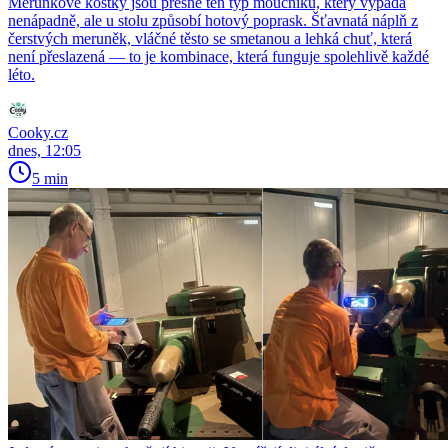
Meruňkové kostky jsou přesně ten typ moučníku, který vypadá
nenápadně, ale u stolu způsobí hotový poprask. Šťavnatá náplň z
čerstvých meruněk, vláčné těsto se smetanou a lehká chuť, která
není přeslazená — to je kombinace, která funguje spolehlivě každé
léto.
Cooky.cz
dnes, 12:05
5 min