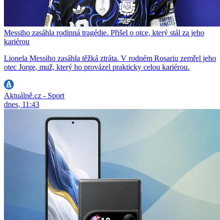
Messiho zasáhla rodinná tragédie. Přišel o otce, který stál za jeho
kariérou
Lionela Messiho zasáhla těžká ztráta. V rodném Rosariu zemřel jeho
otec Jorge, muž, který ho provázel prakticky celou kariérou.
Aktuálně.cz - Sport
dnes, 11:43