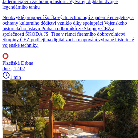
Jaderní experti zachraňují historii. Vytvářejí digitální dvojče
legendárního tanku
Neobvyklé propojení špičkových technologií z jaderné energetiky a
ochrany kulturního dědictví vzniklo díky spolupráci Vojenského
historického ústavu Praha a odborníků ze Skupiny ČEZ a
společnosti ŠKODA JS. Ti se v rámci firemního dobrovolnictví
Skupiny ČEZ podílejí na digitalizaci a mapování vybrané historické
vojenské techniky.
Plzeňská Drbna
dnes, 12:02
1 min