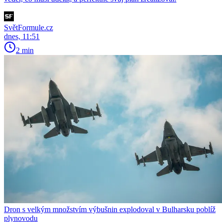
SvětFormule.cz
dnes, 11:51
2 min
Dron s velkým množstvím výbušnin explodoval v Bulharsku poblíž
plynovodu