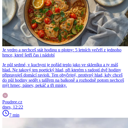
Je vedro a nechceš stát hodinu u plotny: 5 letních večeří z jednoho
hrnce, které šetří čas i nádobí
Je půl sedmé, v kuchyni je pořád teplo jako ve skleníku a ty máš
hlad. Ne takový ten poetický hlad, při kterém s radostí dvě hodiny
připravuješ domácí ravioli. Ten obyčejný, protivný hlad, kdy chceš
do půl hodiny sedět s talířem na balkoně a rozhodně potom nechceš
mýt hrnec, pánev, pekáč a tři misky.
Poudree.cz
dnes, 12:22
7 min