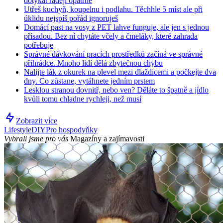
dotýkat raději opatrně
Utřeš kuchyň, koupelnu i podlahu. Těchhle 5 míst ale při
úklidu nejspíš pořád ignoruješ
Domácí past na vosy z PET lahve funguje, ale jen s jednou
přísadou. Bez ní chytáte včely a čmeláky, které zahrada
potřebuje
Správné dávkování pracích prostředků začíná ve správné
přihrádce. Mnoho lidí dělá zbytečnou chybu
Nalijte lák z okurek na plevel mezi dlaždicemi a počkejte dva
dny. Co zůstane, vytáhnete jedním prstem
Lesklou stranou dovnitř, nebo ven? Děláte to špatně a jídlo
kvůli tomu chladne rychleji, než musí
Zobrazit více
Lifestyle
DIY
Pro hospodyňky
Vybrali jsme pro vás
Magazíny a zajímavosti