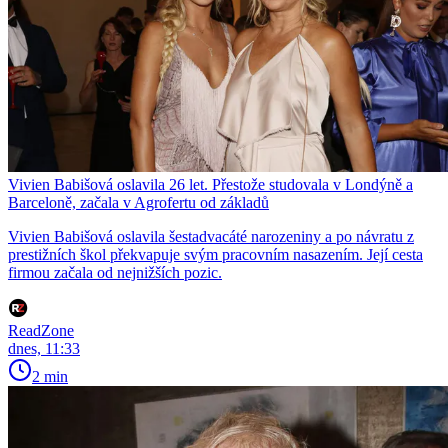
Vivien Babišová oslavila 26 let. Přestože studovala v Londýně a
Barceloně, začala v Agrofertu od základů
Vivien Babišová oslavila šestadvacáté narozeniny a po návratu z
prestižních škol překvapuje svým pracovním nasazením. Její cesta
firmou začala od nejnižších pozic.
ReadZone
dnes, 11:33
2 min