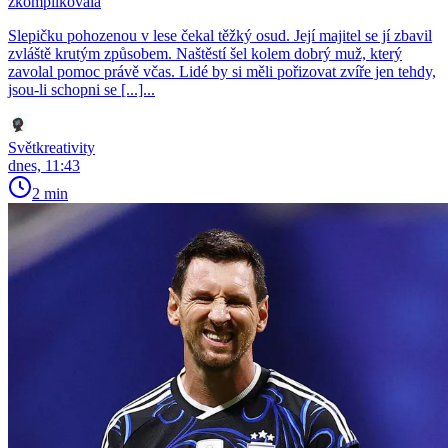
zkomplikovala
Slepičku pohozenou v lese čekal těžký osud. Její majitel se jí zbavil
zvláště krutým způsobem. Naštěstí šel kolem dobrý muž, který
zavolal pomoc právě včas. Lidé by si měli pořizovat zvíře jen tehdy,
jsou-li schopni se [...]...
Světkreativity
dnes, 11:43
2 min