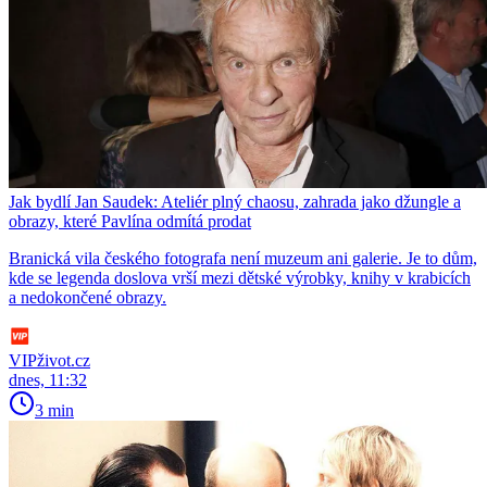
Jak bydlí Jan Saudek: Ateliér plný chaosu, zahrada jako džungle a
obrazy, které Pavlína odmítá prodat
Branická vila českého fotografa není muzeum ani galerie. Je to dům,
kde se legenda doslova vrší mezi dětské výrobky, knihy v krabicích
a nedokončené obrazy.
VIPživot.cz
dnes, 11:32
3 min