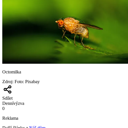
Octomilka
Zdroj
:
Foto: Pixabay
Sdílet
Denní
výzva
0
Reklama
Další články z
Náš dům