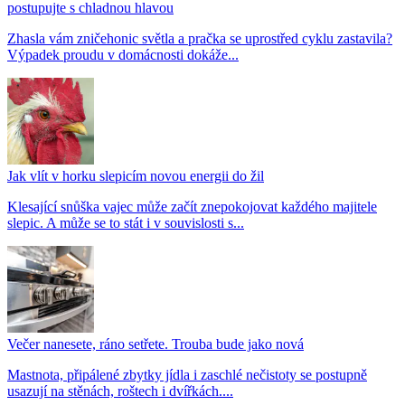
postupujte s chladnou hlavou
Zhasla vám zničehonic světla a pračka se uprostřed cyklu zastavila?
Výpadek proudu v domácnosti dokáže...
Jak vlít v horku slepicím novou energii do žil
Klesající snůška vajec může začít znepokojovat každého majitele
slepic. A může se to stát i v souvislosti s...
Večer nanesete, ráno setřete. Trouba bude jako nová
Mastnota, připálené zbytky jídla i zaschlé nečistoty se postupně
usazují na stěnách, roštech i dvířkách....