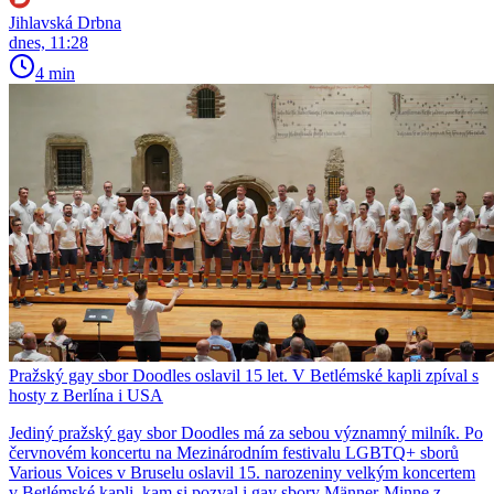
Jihlavská Drbna
dnes, 11:28
4 min
Pražský gay sbor Doodles oslavil 15 let. V Betlémské kapli zpíval s
hosty z Berlína i USA
Jediný pražský gay sbor Doodles má za sebou významný milník. Po
červnovém koncertu na Mezinárodním festivalu LGBTQ+ sborů
Various Voices v Bruselu oslavil 15. narozeniny velkým koncertem
v Betlémské kapli, kam si pozval i gay sbory Männer-Minne z