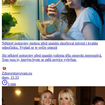
Některé potraviny mohou před spaním zhoršovat trávení i kvalitu
odpočinku. Vyplatí se je večer omezit
Jíst některé potraviny před spaním vašemu tělu opravdu neprospívá.
Toto jsou ty, kterým byste se měli nejvíce vyhýbat.
Zdravestravovani.eu
dnes, 11:33
3 min