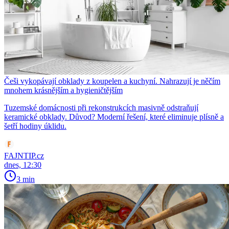
Češi vykopávají obklady z koupelen a kuchyní. Nahrazují je něčím
mnohem krásnějším a hygieničtějším
Tuzemské domácnosti při rekonstrukcích masivně odstraňují
keramické obklady. Důvod? Moderní řešení, které eliminuje plísně a
šetří hodiny úklidu.
FAJNTIP.cz
dnes, 12:30
3 min