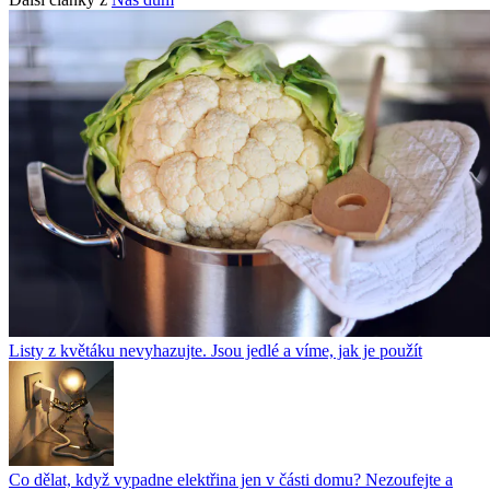
Listy z květáku nevyhazujte. Jsou jedlé a víme, jak je použít
Co dělat, když vypadne elektřina jen v části domu? Nezoufejte a