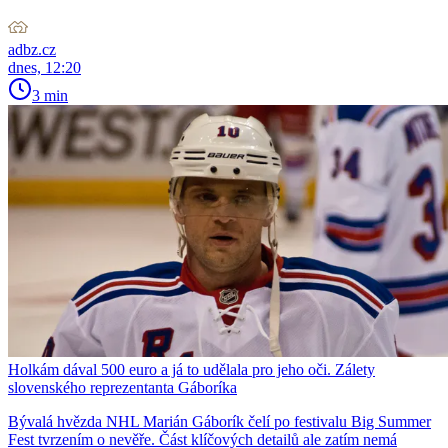
adbz.cz
dnes, 12:20
3 min
Holkám dával 500 euro a já to udělala pro jeho oči. Zálety
slovenského reprezentanta Gáboríka
Bývalá hvězda NHL Marián Gáborík čelí po festivalu Big Summer
Fest tvrzením o nevěře. Část klíčových detailů ale zatím nemá