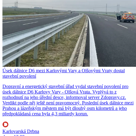
Úsek dálnice D6 mezi Karlovými Vary a Olšovými Vraty dostal
stavební povolení
Dopravní a energetický stavební úřad vydal stavební povolení pro
úsek dálnice D6 Karlovy Vary - Olšová Vrata. Vyplývá to z
rozhodnutí na jeho úřední desce, informoval server Zdopravy.cz.
Verdikt podle něj ještě není pravomocný. Poslední úsek dálnice mezi
Prahou a lázeňským městem má být dlouhý osm kilometrů a jeho
předpokládaná cena byla 4,3 miliardy korun.
Karlovarská Drbna