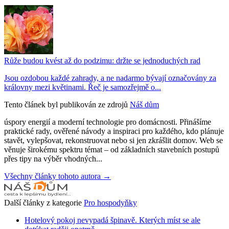
Růže budou kvést až do podzimu: držte se jednoduchých rad
Jsou ozdobou každé zahrady, a ne nadarmo bývají označovány za
královny mezi květinami. Řeč je samozřejmě o...
Tento článek byl publikován ze zdrojů
Náš dům
úspory energií a moderní technologie pro domácnosti. Přinášíme
praktické rady, ověřené návody a inspiraci pro každého, kdo plánuje
stavět, vylepšovat, rekonstruovat nebo si jen zkrášlit domov. Web se
věnuje širokému spektru témat – od základních stavebních postupů
přes tipy na výběr vhodných...
Všechny články tohoto autora →
Další články z kategorie
Pro hospodyňky
Hotelový pokoj nevypadá špinavě. Kterých míst se ale