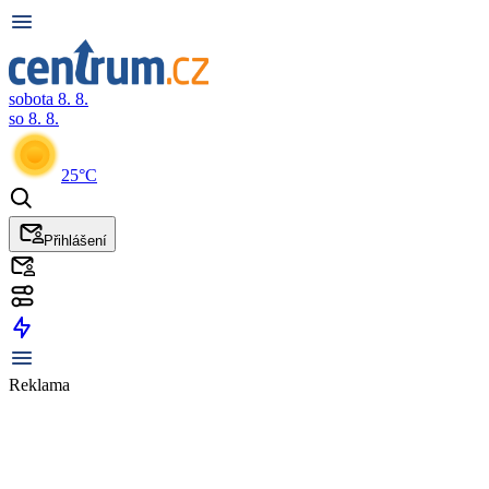
sobota 8. 8.
so 8. 8.
25°C
Přihlášení
Reklama