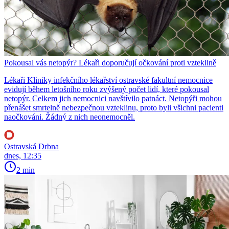
Pokousal vás netopýr? Lékaři doporučují očkování proti vzteklině
Lékaři Kliniky infekčního lékařství ostravské fakultní nemocnice
evidují během letošního roku zvýšený počet lidí, které pokousal
netopýr. Celkem jich nemocnici navštívilo patnáct. Netopýři mohou
přenášet smrtelně nebezpečnou vzteklinu, proto byli všichni pacienti
naočkováni. Žádný z nich neonemocněl.
Ostravská Drbna
dnes, 12:35
2 min