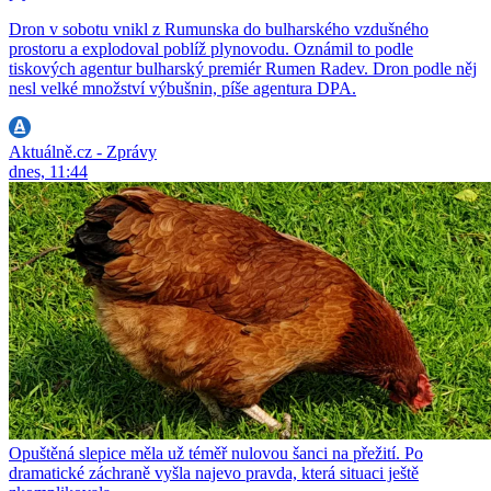
Dron v sobotu vnikl z Rumunska do bulharského vzdušného
prostoru a explodoval poblíž plynovodu. Oznámil to podle
tiskových agentur bulharský premiér Rumen Radev. Dron podle něj
nesl velké množství výbušnin, píše agentura DPA.
Aktuálně.cz - Zprávy
dnes, 11:44
Opuštěná slepice měla už téměř nulovou šanci na přežití. Po
dramatické záchraně vyšla najevo pravda, která situaci ještě