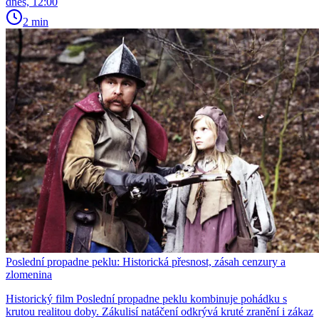
dnes, 12:00
2 min
Poslední propadne peklu: Historická přesnost, zásah cenzury a
zlomenina
Historický film Poslední propadne peklu kombinuje pohádku s
krutou realitou doby. Zákulisí natáčení odkrývá kruté zranění i zákaz