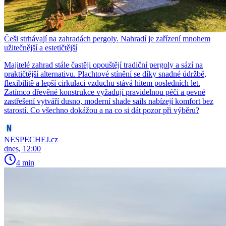
Češi strhávají na zahradách pergoly. Nahradí je zařízení mnohem
užitečnější a estetičtější
Majitelé zahrad stále častěji opouštějí tradiční pergoly a sází na
praktičtější alternativu. Plachtové stínění se díky snadné údržbě,
flexibilitě a lepší cirkulaci vzduchu stává hitem posledních let.
Zatímco dřevěné konstrukce vyžadují pravidelnou péči a pevné
zastřešení vytváří dusno, moderní shade sails nabízejí komfort bez
starostí. Co všechno dokážou a na co si dát pozor při výběru?
NESPECHEJ.cz
dnes, 12:00
4 min