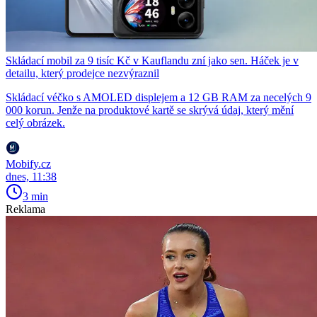
Skládací mobil za 9 tisíc Kč v Kauflandu zní jako sen. Háček je v
detailu, který prodejce nezvýraznil
Skládací véčko s AMOLED displejem a 12 GB RAM za necelých 9
000 korun. Jenže na produktové kartě se skrývá údaj, který mění
celý obrázek.
Mobify.cz
dnes, 11:38
3 min
Reklama