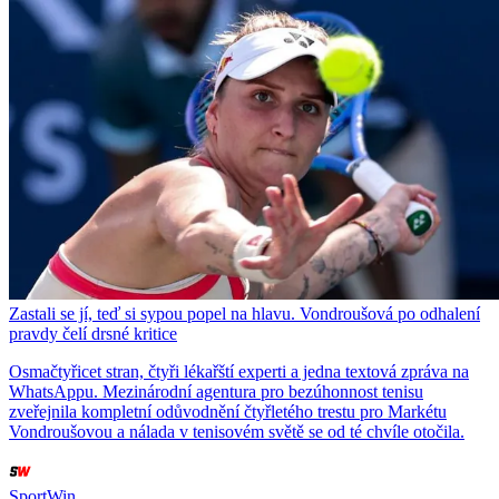
Zastali se jí, teď si sypou popel na hlavu. Vondroušová po odhalení
pravdy čelí drsné kritice
Osmačtyřicet stran, čtyři lékařští experti a jedna textová zpráva na
WhatsAppu. Mezinárodní agentura pro bezúhonnost tenisu
zveřejnila kompletní odůvodnění čtyřletého trestu pro Markétu
Vondroušovou a nálada v tenisovém světě se od té chvíle otočila.
SportWin