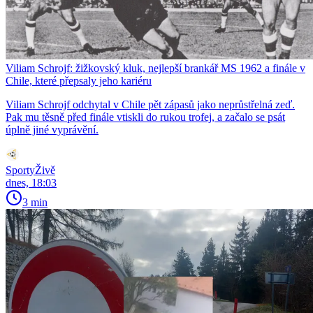
Viliam Schrojf: žižkovský kluk, nejlepší brankář MS 1962 a finále v
Chile, které přepsaly jeho kariéru
Viliam Schrojf odchytal v Chile pět zápasů jako neprůstřelná zeď.
Pak mu těsně před finále vtiskli do rukou trofej, a začalo se psát
úplně jiné vyprávění.
SportyŽivě
dnes, 18:03
3 min