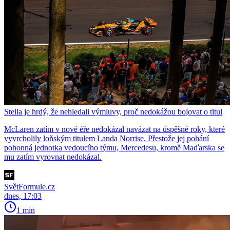
Stella je hrdý, že nehledali výmluvy, proč nedokážou bojovat o titul
McLaren zatím v nové éře nedokázal navázat na úspěšné roky, které
vyvrcholily loňským titulem Landa Norrise. Přestože jej pohání
pohonná jednotka vedoucího týmu, Mercedesu, kromě Maďarska se
mu zatím vyrovnat nedokázal.
SvětFormule.cz
dnes, 17:03
1 min