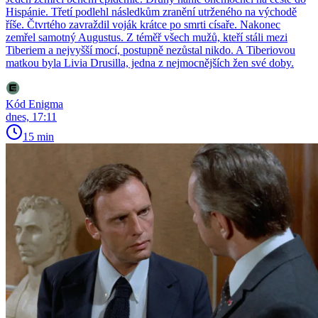
Hispánie. Třetí podlehl následkům zranění utrženého na východě
říše. Čtvrtého zavraždil voják krátce po smrti císaře. Nakonec
zemřel samotný Augustus. Z téměř všech mužů, kteří stáli mezi
Tiberiem a nejvyšší mocí, postupně nezůstal nikdo. A Tiberiovou
matkou byla Livia Drusilla, jedna z nejmocnějších žen své doby.
Kód Enigma
dnes, 17:11
15 min