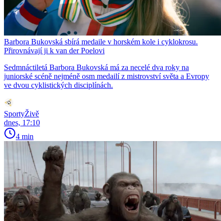
Barbora Bukovská sbírá medaile v horském kole i cyklokrosu.
Přirovnávají ji k van der Poelovi
Sedmnáctiletá Barbora Bukovská má za necelé dva roky na
juniorské scéně nejméně osm medailí z mistrovství světa a Evropy
ve dvou cyklistických disciplínách.
SportyŽivě
dnes, 17:10
4 min