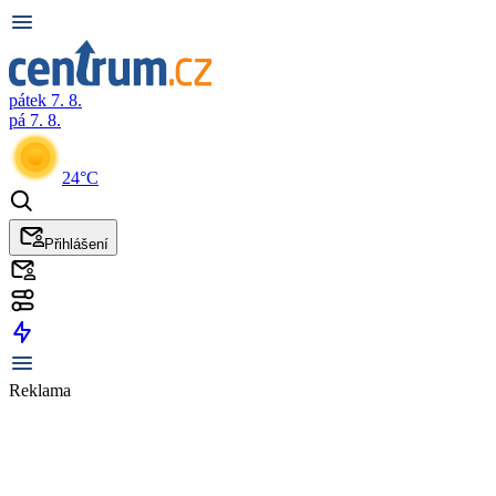
pátek 7. 8.
pá 7. 8.
24°C
Přihlášení
Reklama