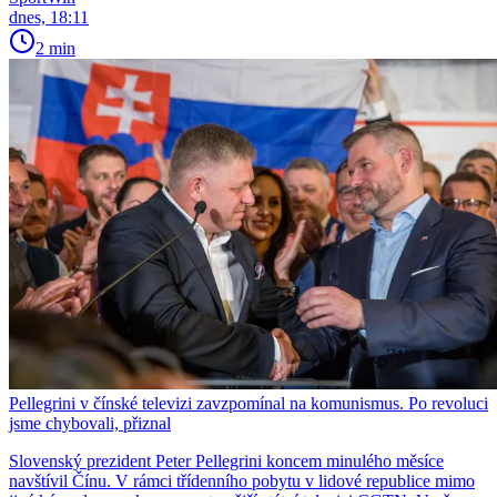
dnes, 18:11
2 min
Pellegrini v čínské televizi zavzpomínal na komunismus. Po revoluci
jsme chybovali, přiznal
Slovenský prezident Peter Pellegrini koncem minulého měsíce
navštívil Čínu. V rámci třídenního pobytu v lidové republice mimo