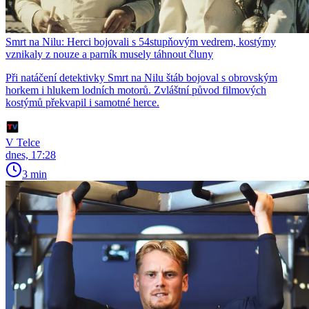
Smrt na Nilu: Herci bojovali s 54stupňovým vedrem, kostýmy
vznikaly z nouze a parník musely táhnout čluny
Při natáčení detektivky Smrt na Nilu štáb bojoval s obrovským
horkem i hlukem lodních motorů. Zvláštní původ filmových
kostýmů překvapil i samotné herce.
V Telce
dnes, 17:28
3 min