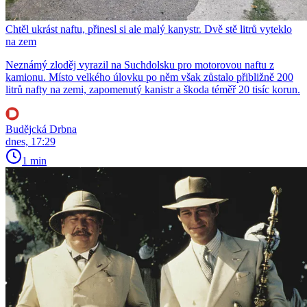
Chtěl ukrást naftu, přinesl si ale malý kanystr. Dvě stě litrů vyteklo
na zem
Neznámý zloděj vyrazil na Suchdolsku pro motorovou naftu z
kamionu. Místo velkého úlovku po něm však zůstalo přibližně 200
litrů nafty na zemi, zapomenutý kanistr a škoda téměř 20 tisíc korun.
Budějcká Drbna
dnes, 17:29
1 min