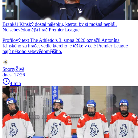
Brankář Kinský dostal nálepku, kterou by si možná nepřál.
Nejsebevědomější hráč Premier League
Profilový text The Athletic z 3. srpna 2026 označil Antonína
Kinského za hráče, vedle kterého je těžké v celé Premier League
najít někoho sebevědomějšího.
SportyŽivě
dnes, 17:26
4 min