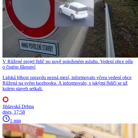
V Růžené projel řidič po nově položeném asfaltu. Vedení obce píše
o čistém šílenství
Lidská blbost opravdu nezná mezí, informovalo včera vedení obce
Růžená na svém facebooku. A informovalo, s jakými řidiči se už
kolem staveb setkali.
Jihlavská Drbna
dnes, 17:58
1 min