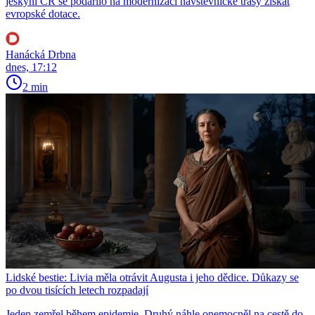
jeskyní ČR se podařilo na modernizaci návštěvnické trasy získat
evropské dotace.
Hanácká Drbna
dnes, 17:12
2 min
Lidské bestie: Livia měla otrávit Augusta i jeho dědice. Důkazy se
po dvou tisících letech rozpadají
Jeden zemřel během epidemie. Druhý náhle onemocněl na cestě do