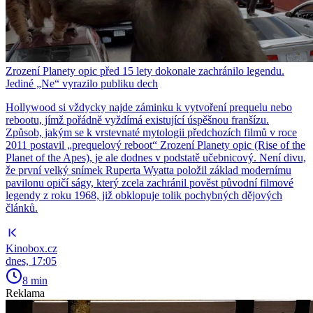
Zrození Planety opic před 15 lety dokonale zachránilo legendu.
Jediné „Ne“ vyrazilo publiku dech
Hollywood si vždycky najde záminku k vytvoření prequelu nebo
rebootu, jímž pořádně vyždímá existující úspěšnou franšízu.
Způsob, jakým se k vrstevnaté mytologii předchozích filmů v roce
2011 postavil „prequelový reboot“ Zrození Planety opic (Rise of the
Planet of the Apes), je ale dodnes v podstatě učebnicový. Není divu,
že první velký snímek Ruperta Wyatta položil základ modernímu
pavilonu opičí ságy, který zcela zachránil pověst původní filmové
legendy z roku 1968, již obklopuje tolik pochybných dějových
článků.
Kinobox.cz
dnes, 17:05
8 min
Reklama