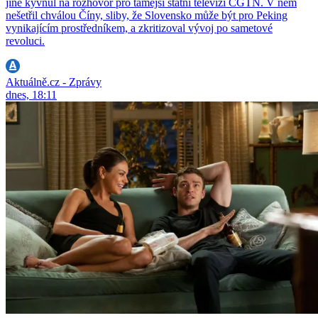
jiné kývnul na rozhovor pro tamější státní televizi CGTN. V něm
nešetřil chválou Číny, sliby, že Slovensko může být pro Peking
vynikajícím prostředníkem, a zkritizoval vývoj po sametové
revoluci.
Aktuálně.cz - Zprávy
dnes, 18:11