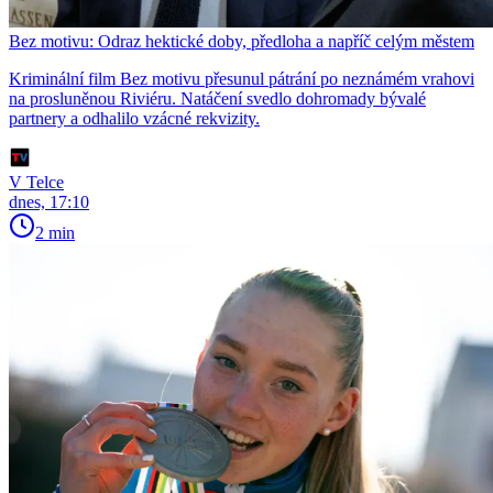
Bez motivu: Odraz hektické doby, předloha a napříč celým městem
Kriminální film Bez motivu přesunul pátrání po neznámém vrahovi
na prosluněnou Riviéru. Natáčení svedlo dohromady bývalé
partnery a odhalilo vzácné rekvizity.
V Telce
dnes, 17:10
2 min