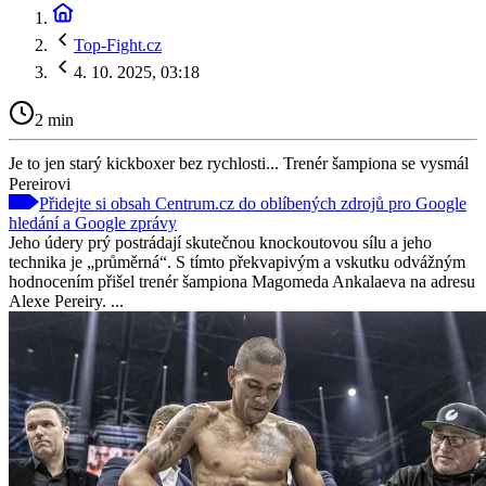
Top-Fight.cz
4. 10. 2025, 03:18
2 min
Je to jen starý kickboxer bez rychlosti... Trenér šampiona se vysmál
Pereirovi
Přidejte si obsah Centrum.cz do oblíbených zdrojů pro Google
hledání a Google zprávy
Jeho údery prý postrádají skutečnou knockoutovou sílu a jeho
technika je „průměrná“. S tímto překvapivým a vskutku odvážným
hodnocením přišel trenér šampiona Magomeda Ankalaeva na adresu
Alexe Pereiry. ...