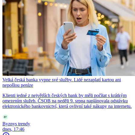
Velká česká banka vypne své služby. Lidé nezaplatí kartou ani
nepošlou peníze
Klienti jedné z největších českých bank by měli počítat s krátkým
omezením služeb. ČSOB na neděli 9. srpna naplánovala odstávku
elektronického bankovnictví, která ovlivní také nákupy na internetu.
Byznys trendy
dnes, 17:46