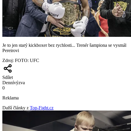
Je to jen starý kickboxer bez rychlosti... Trenér šampiona se vysmál
Pereirovi
Zdroj
:
FOTO: UFC
Sdílet
Denní
výzva
0
Reklama
Další články z
Top-Fight.cz