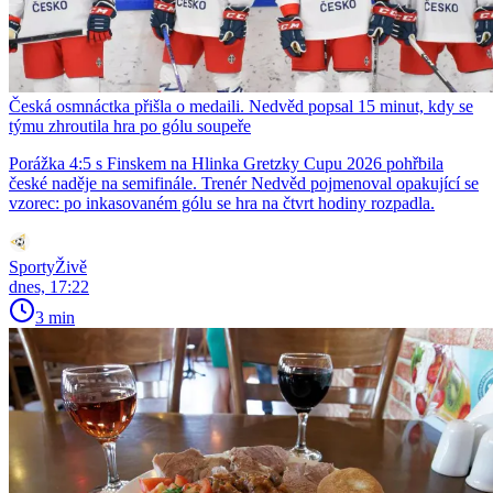
Česká osmnáctka přišla o medaili. Nedvěd popsal 15 minut, kdy se
týmu zhroutila hra po gólu soupeře
Porážka 4:5 s Finskem na Hlinka Gretzky Cupu 2026 pohřbila
české naděje na semifinále. Trenér Nedvěd pojmenoval opakující se
vzorec: po inkasovaném gólu se hra na čtvrt hodiny rozpadla.
SportyŽivě
dnes, 17:22
3 min