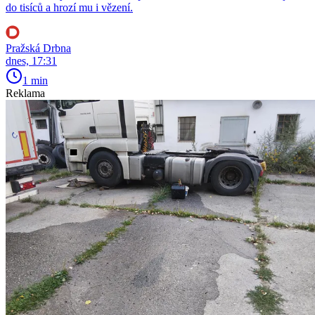
do tisíců a hrozí mu i vězení.
Pražská Drbna
dnes, 17:31
1 min
Reklama