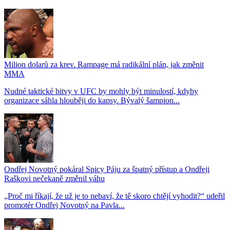
Milion dolarů za krev. Rampage má radikální plán, jak změnit
MMA
Nudné taktické bitvy v UFC by mohly být minulostí, kdyby
organizace sáhla hlouběji do kapsy. Bývalý šampion...
Ondřej Novotný pokáral Spicy Páju za špatný přístup a Ondřeji
Raškovi nečekaně změnil váhu
„Proč mi říkají, že už je to nebaví, že tě skoro chtějí vyhodit?“ udeřil
promotér Ondřej Novotný na Pavla...