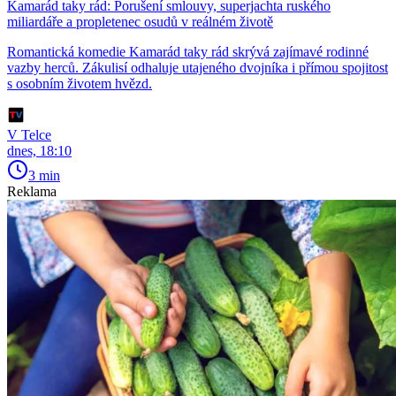
Kamarád taky rád: Porušení smlouvy, superjachta ruského
miliardáře a propletenec osudů v reálném životě
Romantická komedie Kamarád taky rád skrývá zajímavé rodinné
vazby herců. Zákulisí odhaluje utajeného dvojníka i přímou spojitost
s osobním životem hvězd.
V Telce
dnes, 18:10
3 min
Reklama