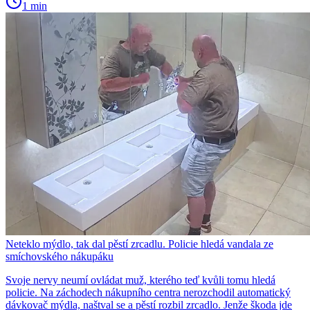
1 min
Neteklo mýdlo, tak dal pěstí zrcadlu. Policie hledá vandala ze
smíchovského nákupáku
Svoje nervy neumí ovládat muž, kterého teď kvůli tomu hledá
policie. Na záchodech nákupního centra nerozchodil automatický
dávkovač mýdla, naštval se a pěstí rozbil zrcadlo. Jenže škoda jde