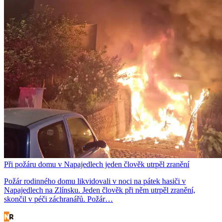
Při požáru domu v Napajedlech jeden člověk utrpěl zranění
Požár rodinného domu likvidovali v noci na pátek hasiči v
Napajedlech na Zlínsku. Jeden člověk při něm utrpěl zranění,
skončil v péči záchranářů. Požár…