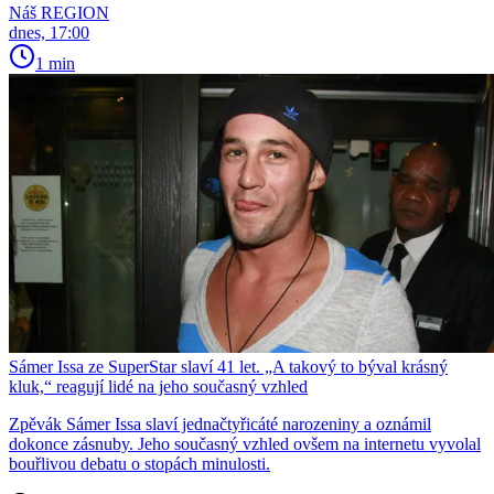
Náš REGION
dnes, 17:00
1 min
Sámer Issa ze SuperStar slaví 41 let. „A takový to býval krásný
kluk,“ reagují lidé na jeho současný vzhled
Zpěvák Sámer Issa slaví jednačtyřicáté narozeniny a oznámil
dokonce zásnuby. Jeho současný vzhled ovšem na internetu vyvolal
bouřlivou debatu o stopách minulosti.