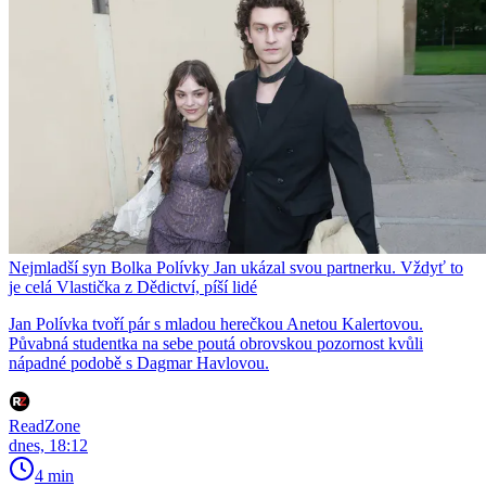
Nejmladší syn Bolka Polívky Jan ukázal svou partnerku. Vždyť to
je celá Vlastička z Dědictví, píší lidé
Jan Polívka tvoří pár s mladou herečkou Anetou Kalertovou.
Půvabná studentka na sebe poutá obrovskou pozornost kvůli
nápadné podobě s Dagmar Havlovou.
ReadZone
dnes, 18:12
4 min