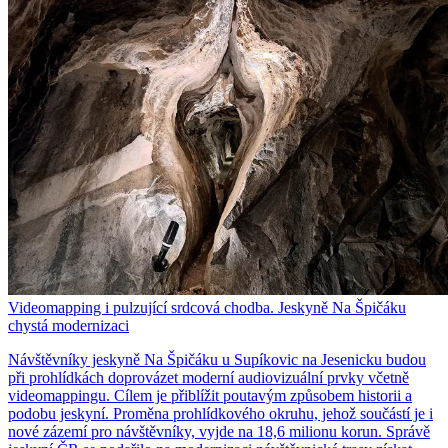
Videomapping i pulzující srdcová chodba. Jeskyně Na Špičáku
chystá modernizaci
Návštěvníky jeskyně Na Špičáku u Supíkovic na Jesenicku budou
při prohlídkách doprovázet moderní audiovizuální prvky včetně
videomappingu. Cílem je přiblížit poutavým způsobem historii a
podobu jeskyní. Proměna prohlídkového okruhu, jehož součástí je i
nové zázemí pro návštěvníky, vyjde na 18,6 milionu korun. Správě