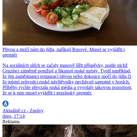
Plivou a močí nám do jídla, naříkají Rusové. Musel se vyjádřit i
premiér
Na sociálních sítích se začaly masově šířit příspěvky, podle nichž
Gruzínci záměrně ponižují a šikanují ruské turisty. Tvrdí například,
že jim zaměstnanci restaurací plivou nebo dokonce močí do jídla či
že místní průvodci ruské návštěvníky nechávají samotné v horách.
Příběhy rychle převzala ruská média a vyvolaly takovou pozornost,
že se k nim musel vyjádřit i gruzínský premiér.
Aktuálně.cz - Zprávy
dnes, 17:14
Reklama