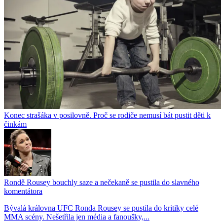
Konec strašáka v posilovně. Proč se rodiče nemusí bát pustit děti k
činkám
Rondě Rousey bouchly saze a nečekaně se pustila do slavného
komentátora
Bývalá královna UFC Ronda Rousey se pustila do kritiky celé
MMA scény. Nešetřila jen média a fanoušky,...