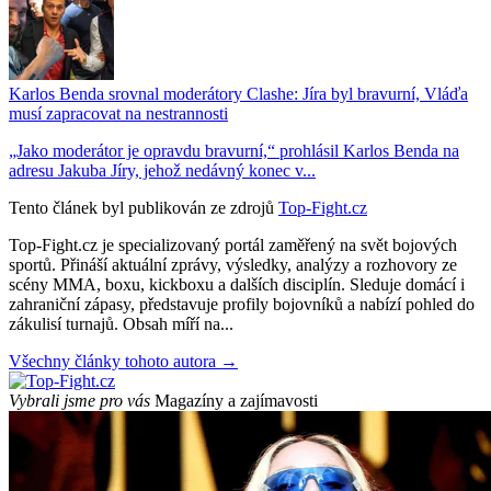
Karlos Benda srovnal moderátory Clashe: Jíra byl bravurní, Vláďa
musí zapracovat na nestrannosti
„Jako moderátor je opravdu bravurní,“ prohlásil Karlos Benda na
adresu Jakuba Jíry, jehož nedávný konec v...
Tento článek byl publikován ze zdrojů
Top-Fight.cz
Top-Fight.cz je specializovaný portál zaměřený na svět bojových
sportů. Přináší aktuální zprávy, výsledky, analýzy a rozhovory ze
scény MMA, boxu, kickboxu a dalších disciplín. Sleduje domácí i
zahraniční zápasy, představuje profily bojovníků a nabízí pohled do
zákulisí turnajů. Obsah míří na...
Všechny články tohoto autora →
Vybrali jsme pro vás
Magazíny a zajímavosti