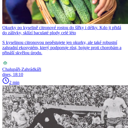
Okurky po kyselině citronové rostou do šířky i délky. Kdo ji přidá
do zálivky, sklízí baculaté plody celé léto
S kyselinou citronovou nepěstujete jen okurky, ale také robustní
zahradní ekosystém, který podporuje růst, bojuje proti chorobám a
přináší skvělou úrodu.
Chalupáři-Zahrádkáři
dnes, 18:10
2 min