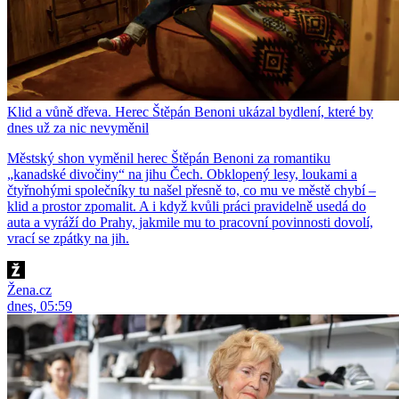
Klid a vůně dřeva. Herec Štěpán Benoni ukázal bydlení, které by
dnes už za nic nevyměnil
Městský shon vyměnil herec Štěpán Benoni za romantiku
„kanadské divočiny“ na jihu Čech. Obklopený lesy, loukami a
čtyřnohými společníky tu našel přesně to, co mu ve městě chybí –
klid a prostor zpomalit. A i když kvůli práci pravidelně usedá do
auta a vyráží do Prahy, jakmile mu to pracovní povinnosti dovolí,
vrací se zpátky na jih.
Žena.cz
dnes, 05:59