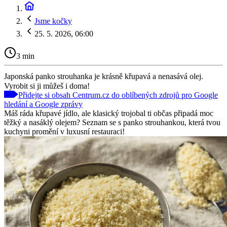
Jsme kočky
25. 5. 2026, 06:00
3 min
Japonská panko strouhanka je krásně křupavá a nenasává olej.
Vyrobit si ji můžeš i doma!
Přidejte si obsah Centrum.cz do oblíbených zdrojů pro Google
hledání a Google zprávy
Máš ráda křupavé jídlo, ale klasický trojobal ti občas připadá moc
těžký a nasáklý olejem? Seznam se s panko strouhankou, která tvou
kuchyni promění v luxusní restauraci!