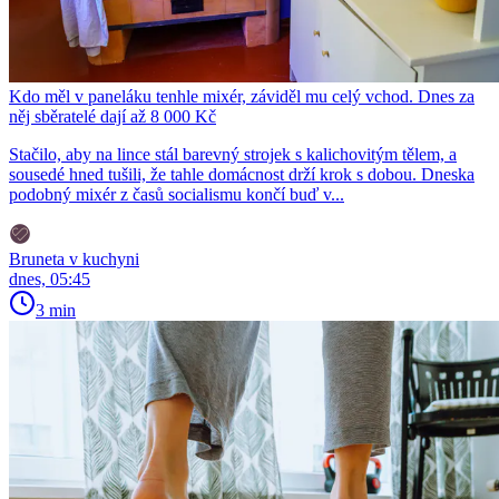
Kdo měl v paneláku tenhle mixér, záviděl mu celý vchod. Dnes za
něj sběratelé dají až 8 000 Kč
Stačilo, aby na lince stál barevný strojek s kalichovitým tělem, a
sousedé hned tušili, že tahle domácnost drží krok s dobou. Dneska
podobný mixér z časů socialismu končí buď v...
Bruneta v kuchyni
dnes, 05:45
3 min