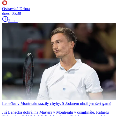
Ostravská Drbna
dnes, 05:38
2 min
Lehečku v Montrealu srazily chyby. S Jódarem uhrál jen šest gamů
Jiří Lehečka dohrál na Masters v Montrealu v osmifinále. Rafaelu