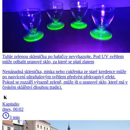
Tuhle zelenou skleničku po babičce nevyhazujte. Pod UV světlem
může odhalit uranové sklo, za které se platí zlatem
Nenápadná sklenička, miska nebo cukřenka ze staré kredence může
po nasvícení ultrafialovým světlem předvést překvapivý efekt.
Pokud se rozzáří výrazně zeleně, může jít o uranové sklo, které má v
českém sklářství dlouhou tradici.
Kapitalio
dnes, 06:02
3 min