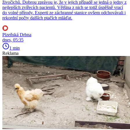
živočichů. Dobrou zprávou je, že v jejich případě se jedná o jedny z
nejlepších zvířecích pacientů. Většina z nich se totiž úspěšně vrací
do volné přírody. Experti ze záchranné stanice ovšem odchovávali i
rekordní počty dalších ptačích mláďat.
Plzeňská Drbna
dnes, 05:35
1 min
Reklama