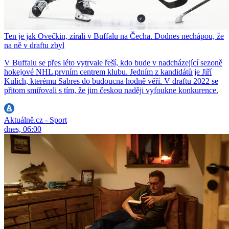
Ten je jak Ovečkin, zírali v Buffalu na Čecha. Dodnes nechápou, že
na ně v draftu zbyl
V Buffalu se přes léto vytrvale řeší, kdo bude v nadcházející sezoně
hokejové NHL prvním centrem klubu. Jedním z kandidátů je Jiří
Kulich, kterému Sabres do budoucna hodně věří. V draftu 2022 se
přitom smiřovali s tím, že jim českou naději vyfoukne konkurence.
Aktuálně.cz - Sport
dnes, 06:00