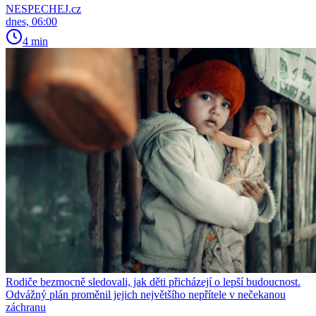
NESPECHEJ.cz
dnes, 06:00
4 min
Rodiče bezmocně sledovali, jak děti přicházejí o lepší budoucnost.
Odvážný plán proměnil jejich největšího nepřítele v nečekanou
záchranu