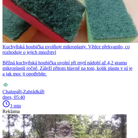
Kuchyňská houbička uvolňuje mikroplasty. Vědce překvapilo, co
rozhoduje o jejich množství
Běžná kuchyňská houbička uvolní při mytí nádobí až 4,2 gramu
mikroplastů ročně. Záleží přitom hlavně na tom, kolik plastu v ní je
a jak moc ji opotřebíte.
Chalupáři-Zahrádkáři
dnes, 05:40
3 min
Reklama