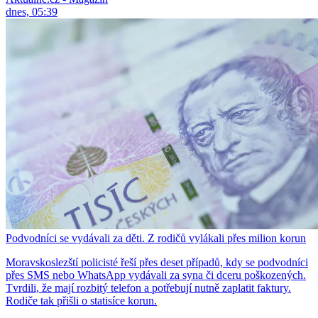
dnes, 05:39
Podvodníci se vydávali za děti. Z rodičů vylákali přes milion korun
Moravskoslezští policisté řeší přes deset případů, kdy se podvodníci
přes SMS nebo WhatsApp vydávali za syna či dceru poškozených.
Tvrdili, že mají rozbitý telefon a potřebují nutně zaplatit faktury.
Rodiče tak přišli o statisíce korun.