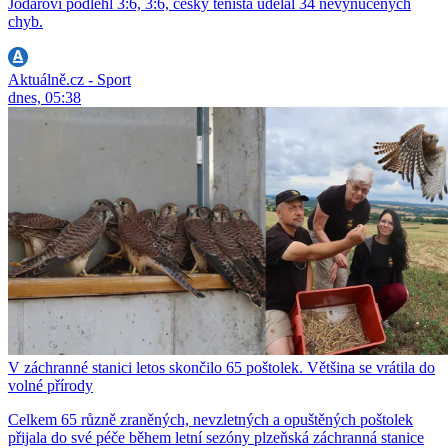
Jódarovi podlehl 3:6, 3:6, český tenista udělal 34 nevynucených
chyb.
Aktuálně.cz - Sport
dnes, 05:38
V záchranné stanici letos skončilo 65 poštolek. Většina se vrátila do
volné přírody
Celkem 65 různě zraněných, nevzletných a opuštěných poštolek
přijala do své péče během letní sezóny plzeňská záchranná stanice