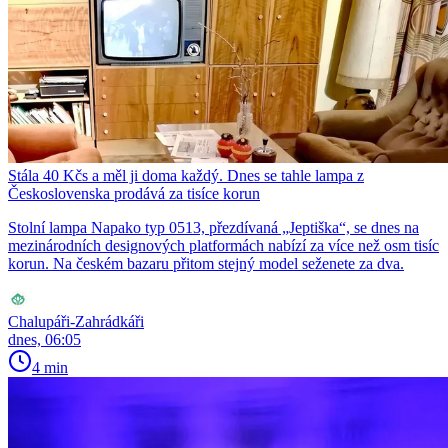
Stála 40 Kčs a měl ji doma každý. Dnes se tahle lampa z
Československa prodává za tisíce korun
Stolní lampa Napako typ 0513, přezdívaná „Jeptiška“, se dnes na
mezinárodních designových platformách nabízí za více než osm tisíc
korun. Na českém bazaru přitom stejný model seženete za dva.
Chalupáři-Zahrádkáři
dnes, 06:05
4 min