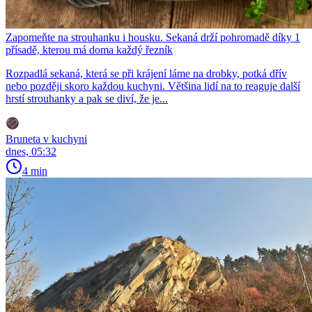
Zapomeňte na strouhanku i housku. Sekaná drží pohromadě díky 1
přísadě, kterou má doma každý řezník
Rozpadlá sekaná, která se při krájení láme na drobky, potká dřív
nebo později skoro každou kuchyni. Většina lidí na to reaguje další
hrstí strouhanky a pak se diví, že je...
Bruneta v kuchyni
dnes, 05:32
4 min