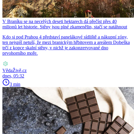
V Braníku se na necelých deseti hektarech dá přečíst přes 40
milionů let historie. Stěny jsou plné zkamenělin, stačí se natáhnout
Kdo si pod Prahou 4 představí panelákové sídliště a nákupní zóny,
ten nejspíš netuší, že mezi branickým hřbitovem a areálem Dobeška
trčí z kopce skalní stěny, v nichž je zakonzervované dno
prvohorního moře.
VědaŽivě.cz
dnes, 05:32
3 min