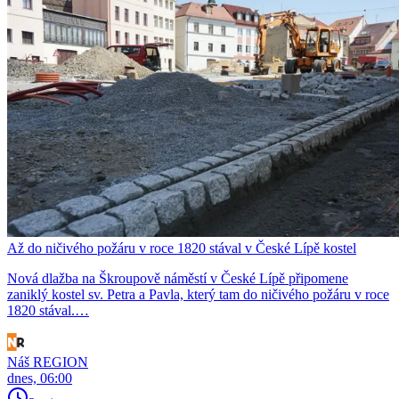
Až do ničivého požáru v roce 1820 stával v České Lípě kostel
Nová dlažba na Škroupově náměstí v České Lípě připomene
zaniklý kostel sv. Petra a Pavla, který tam do ničivého požáru v roce
1820 stával.…
Náš REGION
dnes, 06:00