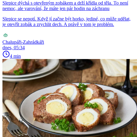
Slepice dýchá s otevřeným zobákem a drží křídla od těla. To není
nemoc, ale varování, že máte jen pár hodin na záchranu
Slepice se nepotí. Když jí začne být horko, jediné, co může udělat,
je otevřít zobák a zrychlit dech. A právě v tom je problém.
Chalupáři-Zahrádkáři
dnes, 05:34
4 min