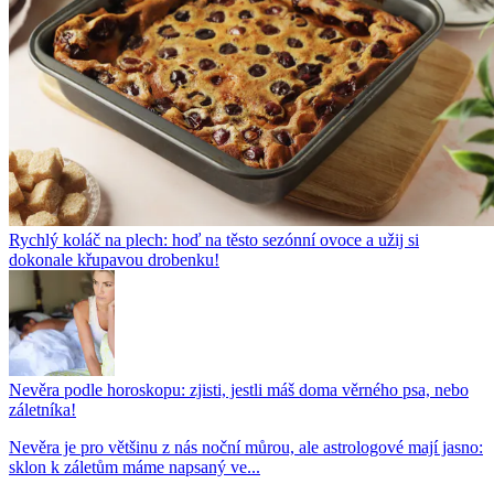
Rychlý koláč na plech: hoď na těsto sezónní ovoce a užij si
dokonale křupavou drobenku!
Nevěra podle horoskopu: zjisti, jestli máš doma věrného psa, nebo
záletníka!
Nevěra je pro většinu z nás noční můrou, ale astrologové mají jasno:
sklon k záletům máme napsaný ve...