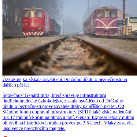
Úzkokolejka získala osvědčení Drážního úřadu o bezpečnosti na
dalších pět let
Společnost Gepard Infra, která spravuje infrastrukturu
jindřichohradecké úzkokolejky, získala osvědčení od Drážního
úřadu o bezpečnosti provozovatele dráhy na příštích pět let. Od
Státního fondu dopravní infrastruktury (SFDI) také získá na letošní
rok 17 milionů korun na obnovu tratí. Gepard Express letos v dubnu
obnovil na historických tratích provoz po 3,5 letech. Vlaky zastavila
insolvence předchozího majitele.