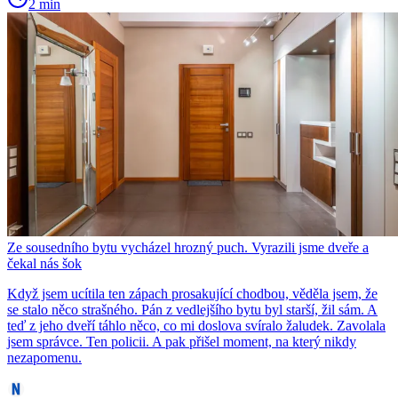
2 min
Ze sousedního bytu vycházel hrozný puch. Vyrazili jsme dveře a
čekal nás šok
Když jsem ucítila ten zápach prosakující chodbou, věděla jsem, že
se stalo něco strašného. Pán z vedlejšího bytu byl starší, žil sám. A
teď z jeho dveří táhlo něco, co mi doslova svíralo žaludek. Zavolala
jsem správce. Ten policii. A pak přišel moment, na který nikdy
nezapomenu.