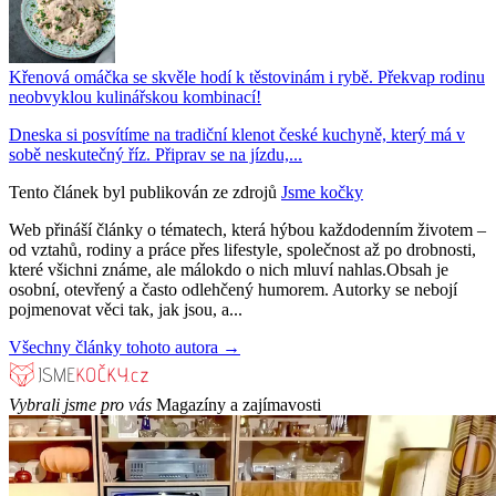
Křenová omáčka se skvěle hodí k těstovinám i rybě. Překvap rodinu
neobvyklou kulinářskou kombinací!
Dneska si posvítíme na tradiční klenot české kuchyně, který má v
sobě neskutečný říz. Připrav se na jízdu,...
Tento článek byl publikován ze zdrojů
Jsme kočky
Web přináší články o tématech, která hýbou každodenním životem –
od vztahů, rodiny a práce přes lifestyle, společnost až po drobnosti,
které všichni známe, ale málokdo o nich mluví nahlas.Obsah je
osobní, otevřený a často odlehčený humorem. Autorky se nebojí
pojmenovat věci tak, jak jsou, a...
Všechny články tohoto autora →
Vybrali jsme pro vás
Magazíny a zajímavosti