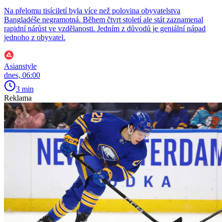
Na přelomu tisíciletí byla více než polovina obyvatelstva
Bangladéše negramotná. Během čtvrt století ale stát zaznamenal
rapidní nárůst ve vzdělanosti. Jedním z důvodů je geniální nápad
jednoho z obyvatel.
Asianstyle
dnes, 06:00
3 min
Reklama