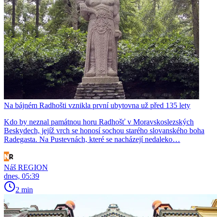
Na bájném Radhošti vznikla první ubytovna už před 135 lety
Kdo by neznal památnou horu Radhošť v Moravskoslezských
Beskydech, jejíž vrch se honosí sochou starého slovanského boha
Radegasta. Na Pustevnách, které se nacházejí nedaleko…
Náš REGION
dnes, 05:39
2 min