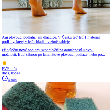
Ani plovoucí podlaha, ani dlaždice. V Česku teď letí 1 materiál
podlahy, který v létě chladí a v zimě zahřeje
Při výběru nové podlahy skončí většina domácností u dvou
možností. Buď sáhnou po laminátové plovoucí podlaze, nebo po...
FVE.info
dnes, 05:44
4 min