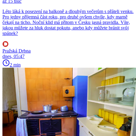
až 15 tisíc
Léto láká k posezení na balkoně a dlouhým večerům s přáteli venku.
Pro jedny příjemná část roku, pro druhé ovšem chvíle, kdy marně
čekají na ticho. Noční klid má přitom v Česku jasná pravidla. Víte,
jakou můžete za hluk dostat pokutu, anebo kdy můžete bránit svůj
spánek?
Pražská Drbna
dnes, 05:47
2 min