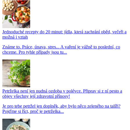
Jednoduché recepty do 20 minut: jídla, která zachrání oběd, večeři a
možná i vztah
Známe to. Práce, únava, stres... A vaření je vážně to poslední, co
chceme. Pro tyhle případy jsou tu...
Petrželka není jen nudná ozdoba v polévce. Připrav si z ní pesto a
objev všechny její zdravotní přínosy!
Je pro tebe petržel jen doplněk, aby bylo něco zeleného na talíři?
Pojďme si říct, proč je petrželka...