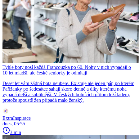
Tyhle boty nosí každá Francouzka po 60. Nohy v nich vypadají o
10 let mladší, ale české seniorky je odmítají
Deset let vám žádná bota neubere. Existuje ale jeden pár, po kterém
Pařížanky po šedesátce sahají skoro denně a díky kterému noha
vypadá delší a subtilnější. V českých botnících přitom leží ladem,
protože spoustě žen připadá málo ženský.
ExtraInspirace
dnes, 05:55
3 min