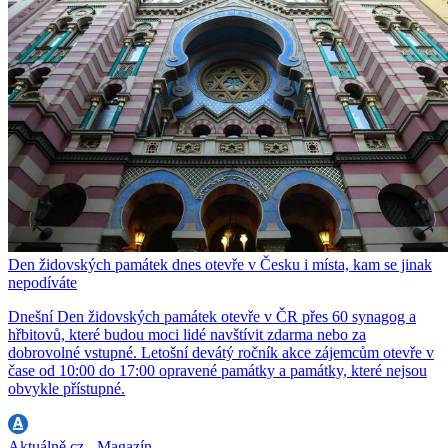
Den židovských památek dnes otevře v Česku i místa, kam se jinak
nepodíváte
Dnešní Den židovských památek otevře v ČR přes 60 synagog a
hřbitovů, které budou moci lidé navštívit zdarma nebo za
dobrovolné vstupné. Letošní devátý ročník akce zájemcům otevře v
čase od 10:00 do 17:00 opravené památky a památky, které nejsou
obvykle přístupné.
Aktuálně.cz - Magazín