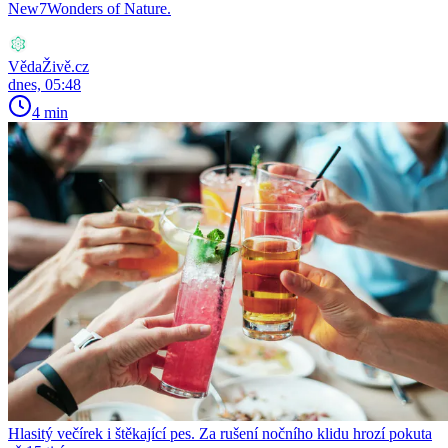
New7Wonders of Nature.
VědaŽivě.cz
dnes, 05:48
4 min
Hlasitý večírek i štěkající pes. Za rušení nočního klidu hrozí pokuta