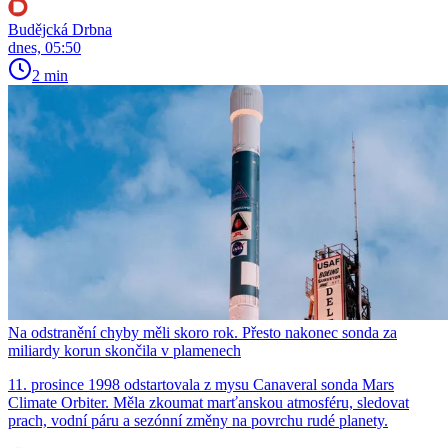
Budějcká Drbna
dnes, 05:50
2 min
Na odstranění chyby měli skoro rok. Přesto nakonec sonda za
miliardy korun skončila v plamenech
11. prosince 1998 odstartovala z mysu Canaveral sonda Mars
Climate Orbiter. Měla zkoumat marťanskou atmosféru, sledovat
prach, vodní páru a sezónní změny na povrchu rudé planety.