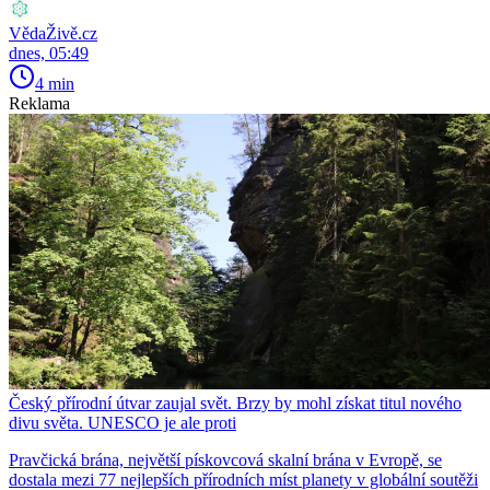
VědaŽivě.cz
dnes, 05:49
4 min
Reklama
Český přírodní útvar zaujal svět. Brzy by mohl získat titul nového
divu světa. UNESCO je ale proti
Pravčická brána, největší pískovcová skalní brána v Evropě, se
dostala mezi 77 nejlepších přírodních míst planety v globální soutěži