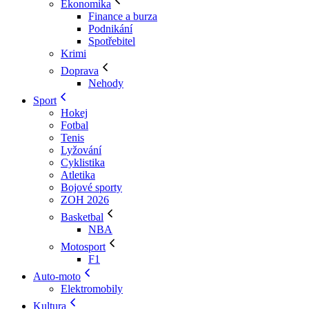
Ekonomika
Finance a burza
Podnikání
Spotřebitel
Krimi
Doprava
Nehody
Sport
Hokej
Fotbal
Tenis
Lyžování
Cyklistika
Atletika
Bojové sporty
ZOH 2026
Basketbal
NBA
Motosport
F1
Auto-moto
Elektromobily
Kultura