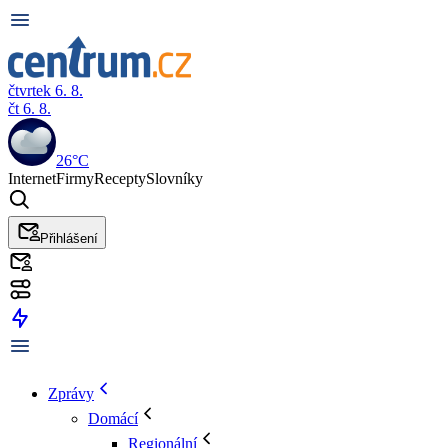
čtvrtek 6. 8.
čt 6. 8.
26°C
Internet
Firmy
Recepty
Slovníky
Přihlášení
Zprávy
Domácí
Regionální