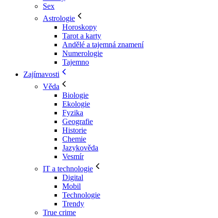
Sex
Astrologie
Horoskopy
Tarot a karty
Andělé a tajemná znamení
Numerologie
Tajemno
Zajímavosti
Věda
Biologie
Ekologie
Fyzika
Geografie
Historie
Chemie
Jazykověda
Vesmír
IT a technologie
Digital
Mobil
Technologie
Trendy
True crime