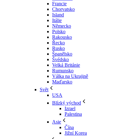
Francie
Chorvatsko
Island
Itálie
Německo
Polsko
Rakousko
Řecko
Rusko
Španělsko
Švédsko
Velká Británie
Rumunsko
Válka na Ukrajině
Maďarsko
Svět
USA
Blízký východ
Izrael
Palestina
Asie
Čína
Jižní Korea