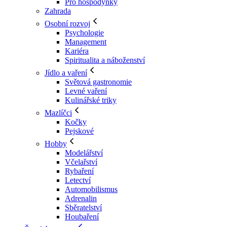
Pro hospodyňky
Zahrada
Osobní rozvoj
Psychologie
Management
Kariéra
Spiritualita a náboženství
Jídlo a vaření
Světová gastronomie
Levné vaření
Kulinářské triky
Mazlíčci
Kočky
Pejskové
Hobby
Modelářství
Včelařství
Rybaření
Letectví
Automobilismus
Adrenalin
Sběratelství
Houbaření