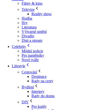
Filmy & kino
Televize
Reality show
Hudba
Hry
Literatura
Výtvarné umění
Divadlo
Digi a stream
Celebrity
Módní policie
Pro pamětníky
Nové tváře
Lifestyle
Cestování
Destinace
Rady na cesty
Bydlení
Interiery
Rady do domu
DIY
Pro kutily