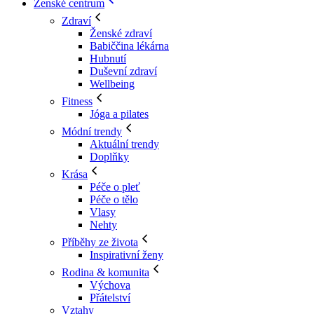
Ženské centrum
Zdraví
Ženské zdraví
Babiččina lékárna
Hubnutí
Duševní zdraví
Wellbeing
Fitness
Jóga a pilates
Módní trendy
Aktuální trendy
Doplňky
Krása
Péče o pleť
Péče o tělo
Vlasy
Nehty
Příběhy ze života
Inspirativní ženy
Rodina & komunita
Výchova
Přátelství
Vztahy