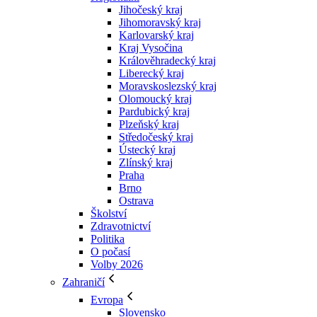
Jihočeský kraj
Jihomoravský kraj
Karlovarský kraj
Kraj Vysočina
Králověhradecký kraj
Liberecký kraj
Moravskoslezský kraj
Olomoucký kraj
Pardubický kraj
Plzeňský kraj
Středočeský kraj
Ústecký kraj
Zlínský kraj
Praha
Brno
Ostrava
Školství
Zdravotnictví
Politika
O počasí
Volby 2026
Zahraničí
Evropa
Slovensko