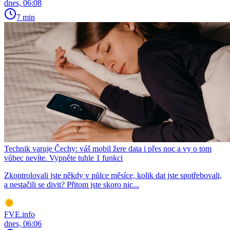
dnes, 06:08
7 min
Technik varuje Čechy: váš mobil žere data i přes noc a vy o tom
vůbec nevíte. Vypněte tuhle 1 funkci
Zkontrolovali jste někdy v půlce měsíce, kolik dat jste spotřebovali,
a nestačili se divit? Přitom jste skoro nic...
FVE.info
dnes, 06:06