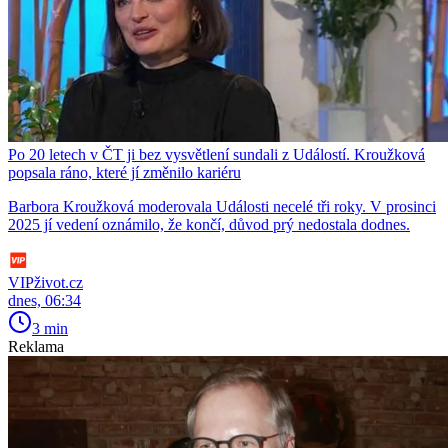
Po 20 letech v ČT ji bez vysvětlení sundali z Událostí. Kroužková
popsala ráno, které jí změnilo kariéru
Barbora Kroužková moderovala Události necelé tři roky. V prosinci
2025 jí vedení oznámilo, že končí, důvod prý nedostala dodnes.
VIPživot.cz
dnes, 06:34
3 min
Reklama