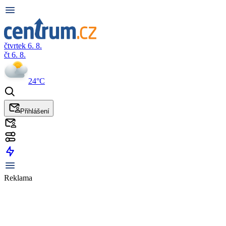
čtvrtek 6. 8.
čt 6. 8.
24°C
Přihlášení
Reklama