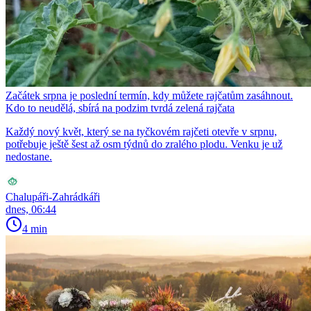
Začátek srpna je poslední termín, kdy můžete rajčatům zasáhnout.
Kdo to neudělá, sbírá na podzim tvrdá zelená rajčata
Každý nový květ, který se na tyčkovém rajčeti otevře v srpnu,
potřebuje ještě šest až osm týdnů do zralého plodu. Venku je už
nedostane.
Chalupáři-Zahrádkáři
dnes, 06:44
4 min