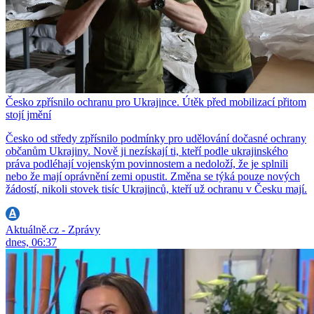
Česko zpřísnilo ochranu pro Ukrajince. Útěk před mobilizací přitom
stojí jmění
Česko od středy zpřísnilo podmínky pro udělování dočasné ochrany
občanům Ukrajiny. Nově ji nezískají ti, kteří podle ukrajinského
práva podléhají vojenským povinnostem a nedoloží, že je splnili
nebo že mají oprávnění zemi opustit. Změna se týká pouze nových
žádostí, nikoli stovek tisíc Ukrajinců, kteří už ochranu v Česku mají.
Aktuálně.cz - Zprávy
dnes, 06:37