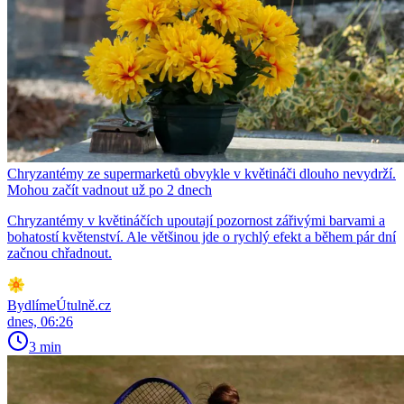
Chryzantémy ze supermarketů obvykle v květináči dlouho nevydrží.
Mohou začít vadnout už po 2 dnech
Chryzantémy v květináčích upoutají pozornost zářivými barvami a
bohatostí květenství. Ale většinou jde o rychlý efekt a během pár dní
začnou chřadnout.
BydlímeÚtulně.cz
dnes, 06:26
3 min