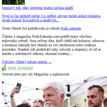
Srpnový trik, díky kterému budou rajčata sladší
Nyní je čas sklizně rajčat. Co udělat, abyste mohli sklízet bohatou
úrodu krásně šťavnatých a sladkých...
Tento článek byl publikován ze zdrojů
Naše zahrada
Články z magazínu NašeZahrada.com potěší nejen všechny
milovníky zeleně. Jsou určeny těm, kteří chtějí mít krásnou, zdravou
a úrodnou zahradu bez ohledu na své zkušenosti nebo velikost
pozemku. Najdete zde praktické rady, návody a inspiraci, ať už se
staráte o zeleninové záhony, okrasné rostliny,...
Všechny články tohoto autora →
Vybrali jsme pro vás
Magazíny a zajímavosti