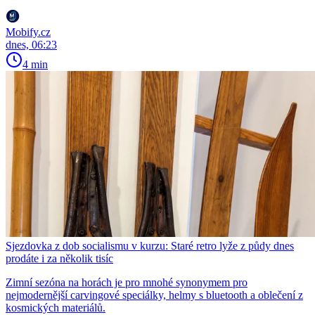
Mobify.cz
dnes, 06:23
4 min
Sjezdovka z dob socialismu v kurzu: Staré retro lyže z půdy dnes
prodáte i za několik tisíc
Zimní sezóna na horách je pro mnohé synonymem pro
nejmodernější carvingové speciálky, helmy s bluetooth a oblečení z
kosmických materiálů.