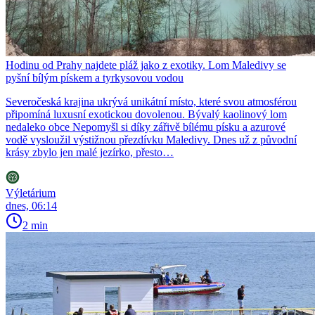
Hodinu od Prahy najdete pláž jako z exotiky. Lom Maledivy se
pyšní bílým pískem a tyrkysovou vodou
Severočeská krajina ukrývá unikátní místo, které svou atmosférou
připomíná luxusní exotickou dovolenou. Bývalý kaolinový lom
nedaleko obce Nepomyšl si díky zářivě bílému písku a azurové
vodě vysloužil výstižnou přezdívku Maledivy. Dnes už z původní
krásy zbylo jen malé jezírko, přesto…
Výletárium
dnes, 06:14
2 min