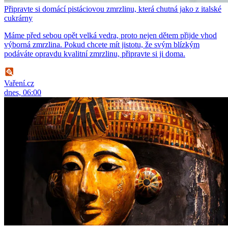
Připravte si domácí pistáciovou zmrzlinu, která chutná jako z italské
cukrárny
Máme před sebou opět velká vedra, proto nejen dětem přijde vhod
výborná zmrzlina. Pokud chcete mít jistotu, že svým blízkým
podáváte opravdu kvalitní zmrzlinu, připravte si ji doma.
Vaření.cz
dnes, 06:00