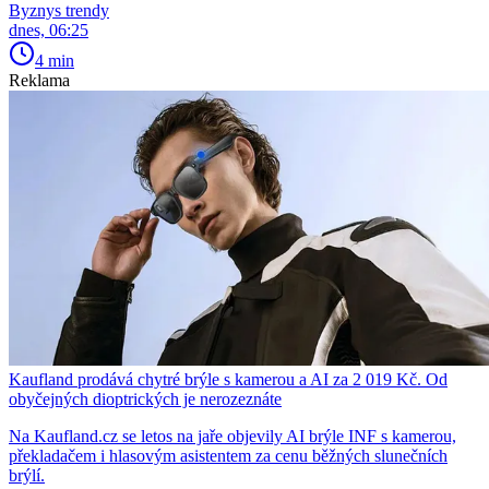
Byznys trendy
dnes, 06:25
4 min
Reklama
Kaufland prodává chytré brýle s kamerou a AI za 2 019 Kč. Od
obyčejných dioptrických je nerozeznáte
Na Kaufland.cz se letos na jaře objevily AI brýle INF s kamerou,
překladačem i hlasovým asistentem za cenu běžných slunečních
brýlí.