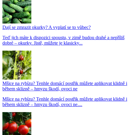
Dají se zmrazit okurky? A vyplatí se to vůbec?
Teď jich máte k dispozici spoustu, v zimě budou drahé a nepříliš
dobré – okurky. Jistě, můžete je klasicky...
Mšice na rybízu? Tenhle domácí postřik můžete aplikovat klidně i
během sklizně – hmyzu škodí, ovoci ne
Mšice na rybízu? Tenhle domácí postřik můžete aplikovat klidně i
během sklizně – hmyzu škodí, ovoci ne....