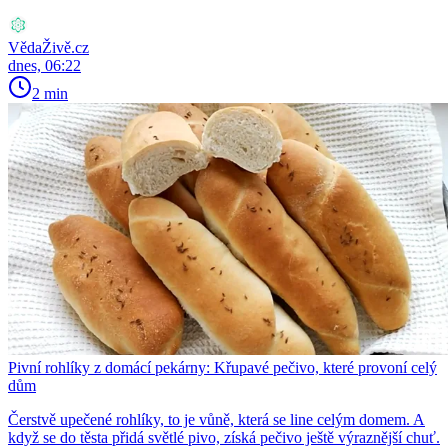
VědaŽivě.cz
dnes, 06:22
2 min
Pivní rohlíky z domácí pekárny: Křupavé pečivo, které provoní celý
dům
Čerstvě upečené rohlíky, to je vůně, která se line celým domem. A
když se do těsta přidá světlé pivo, získá pečivo ještě výraznější chuť.