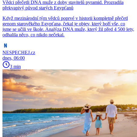
Vědci přečetli DNA muže z doby stavitelů pyramid. Prozradila
překvapivý původ starých Egypťanů
Když mezinárodní tým vědců poprvé v historii kompletně přečetl
genom starověkého Egypťana, čekal je objev, který boří vše, co
jsme se učili ve škole. Analýza DNA muže, který žil před 4 500 lety,
odhalila něco, co nikdo nečekal.
NESPECHEJ.cz
dnes, 06:00
3 min