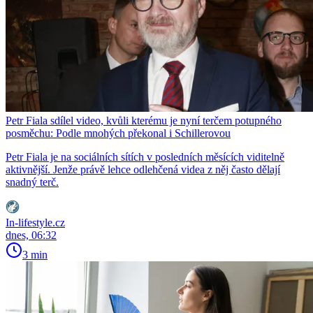
Petr Fiala sdílel video, kvůli kterému je nyní terčem potupného
posměchu: Podle mnohých překonal i Schillerovou
Petr Fiala je na sociálních sítích v posledních měsících viditelně
aktivnější. Jenže právě lehce odlehčená videa z něj často dělají
snadný terč.
In-lifestyle.cz
dnes, 06:32
3 min