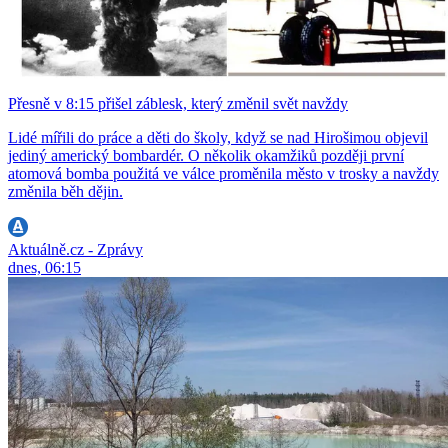
Přesně v 8:15 přišel záblesk, který změnil svět navždy
Lidé mířili do práce a děti do školy, když se nad Hirošimou objevil
jediný americký bombardér. O několik okamžiků později první
atomová bomba použitá ve válce proměnila město v trosky a navždy
změnila běh dějin.
Aktuálně.cz - Zprávy
dnes, 06:15