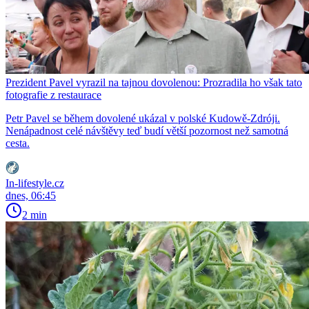
Prezident Pavel vyrazil na tajnou dovolenou: Prozradila ho však tato
fotografie z restaurace
Petr Pavel se během dovolené ukázal v polské Kudowě-Zdróji.
Nenápadnost celé návštěvy teď budí větší pozornost než samotná
cesta.
In-lifestyle.cz
dnes, 06:45
2 min