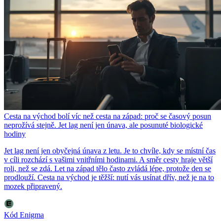
Cesta na východ bolí víc než cesta na západ: proč se časový posun
neprožívá stejně. Jet lag není jen únava, ale posunuté biologické
hodiny
Jet lag není jen obyčejná únava z letu. Je to chvíle, kdy se místní čas
v cíli rozchází s vašimi vnitřními hodinami. A směr cesty hraje větší
roli, než se zdá. Let na západ tělo často zvládá lépe, protože den se
prodlouží. Cesta na východ je těžší: nutí vás usínat dřív, než je na to
mozek připravený.
Kód Enigma