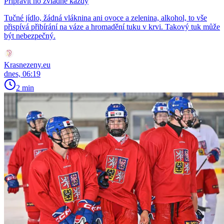
Připravit ho zvládne každý
Tučné jídlo, žádná vláknina ani ovoce a zelenina, alkohol, to vše
přispívá přibírání na váze a hromadění tuku v krvi. Takový tuk může
být nebezpečný.
Krasnezeny.eu
dnes, 06:19
2 min