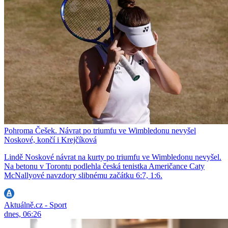
Pohroma Češek. Návrat po triumfu ve Wimbledonu nevyšel
Noskové, končí i Krejčíková
Lindě Noskové návrat na kurty po triumfu ve Wimbledonu nevyšel.
Na betonu v Torontu podlehla česká tenistka Američance Caty
McNallyové navzdory slibnému začátku 6:7, 1:6.
Aktuálně.cz - Sport
dnes, 06:26