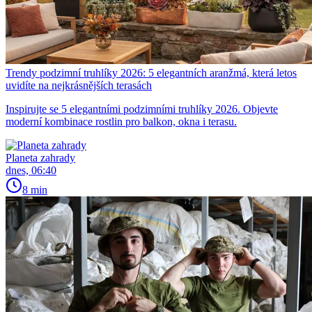
Trendy podzimní truhlíky 2026: 5 elegantních aranžmá, která letos
uvidíte na nejkrásnějších terasách
Inspirujte se 5 elegantními podzimními truhlíky 2026. Objevte
moderní kombinace rostlin pro balkon, okna i terasu.
Planeta zahrady
dnes, 06:40
8 min