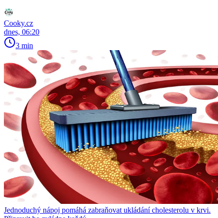
Cooky.cz
dnes, 06:20
3 min
Jednoduchý nápoj pomáhá zabraňovat ukládání cholesterolu v krvi.