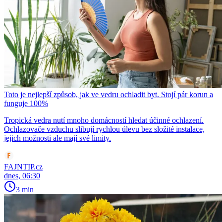
Toto je nejlepší způsob, jak ve vedru ochladit byt. Stojí pár korun a
funguje 100%
Tropická vedra nutí mnoho domácností hledat účinné ochlazení.
Ochlazovače vzduchu slibují rychlou úlevu bez složité instalace,
jejich možnosti ale mají své limity.
FAJNTIP.cz
dnes, 06:30
3 min