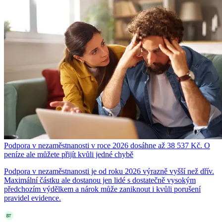
Podpora v nezaměstnanosti v roce 2026 dosáhne až 38 537 Kč. O
peníze ale můžete přijít kvůli jedné chybě
Podpora v nezaměstnanosti je od roku 2026 výrazně vyšší než dřív.
Maximální částku ale dostanou jen lidé s dostatečně vysokým
předchozím výdělkem a nárok může zaniknout i kvůli porušení
pravidel evidence.