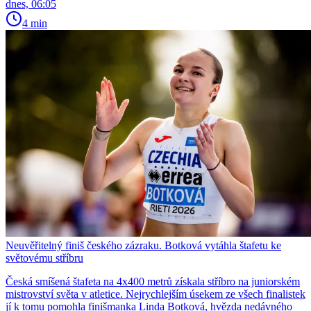
dnes, 06:05
4 min
Neuvěřitelný finiš českého zázraku. Botková vytáhla štafetu ke
světovému stříbru
Česká smíšená štafeta na 4x400 metrů získala stříbro na juniorském
mistrovství světa v atletice. Nejrychlejším úsekem ze všech finalistek
jí k tomu pomohla finišmanka Linda Botková, hvězda nedávného