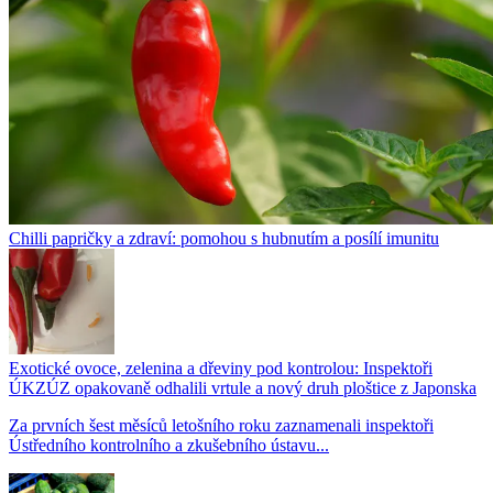
Chilli papričky a zdraví: pomohou s hubnutím a posílí imunitu
Exotické ovoce, zelenina a dřeviny pod kontrolou: Inspektoři
ÚKZÚZ opakovaně odhalili vrtule a nový druh ploštice z Japonska
Za prvních šest měsíců letošního roku zaznamenali inspektoři
Ústředního kontrolního a zkušebního ústavu...