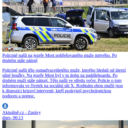
Policisté našli na jezeře Most pohřešovaného muže mrtvého. Po
druhém stále pátrají
Policisté našli tělo osmadvacetiletého muže, kterého hledali od úterní
silné bouřky. Na jezeře Most byl v tu dobu na paddleboardu. Po
druhém muži stále pátrají. Tělo našli ve středu večer. Policie o tom
informovala ve čtvrtek na sociální síti X. Rodinám obou mužů jsou
k dispozici krizoví interventi, kteří poskytují psychologickou
podporu a pomoc.
Aktuálně.cz - Zprávy
dnes, 06:13