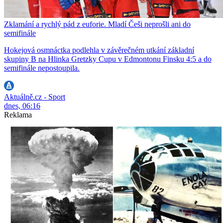
Zklamání a rychlý pád z euforie. Mladí Češi neprošli ani do
semifinále
Hokejová osmnáctka podlehla v závěrečném utkání základní
skupiny B na Hlinka Gretzky Cupu v Edmontonu Finsku 4:5 a do
semifinále nepostoupila.
Aktuálně.cz - Sport
dnes, 06:16
Reklama