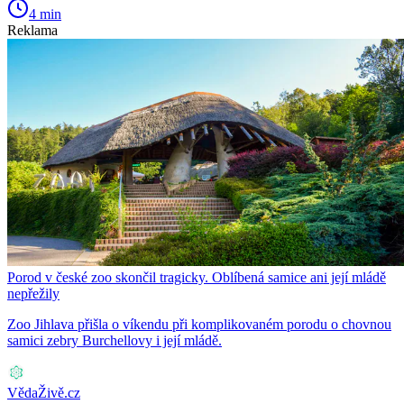
4 min
Reklama
Porod v české zoo skončil tragicky. Oblíbená samice ani její mládě
nepřežily
Zoo Jihlava přišla o víkendu při komplikovaném porodu o chovnou
samici zebry Burchellovy i její mládě.
VědaŽivě.cz