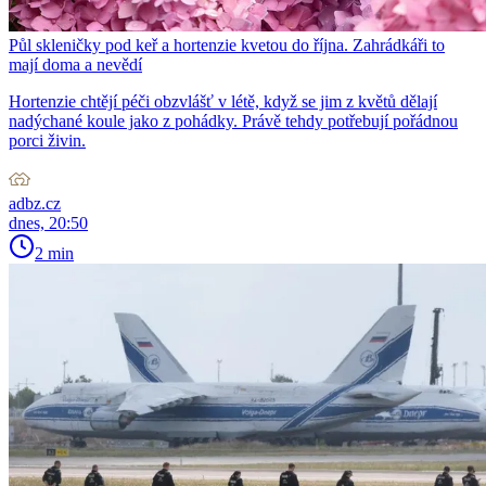
Půl skleničky pod keř a hortenzie kvetou do října. Zahrádkáři to
mají doma a nevědí
Hortenzie chtějí péči obzvlášť v létě, když se jim z květů dělají
nadýchané koule jako z pohádky. Právě tehdy potřebují pořádnou
porci živin.
adbz.cz
dnes, 20:50
2 min