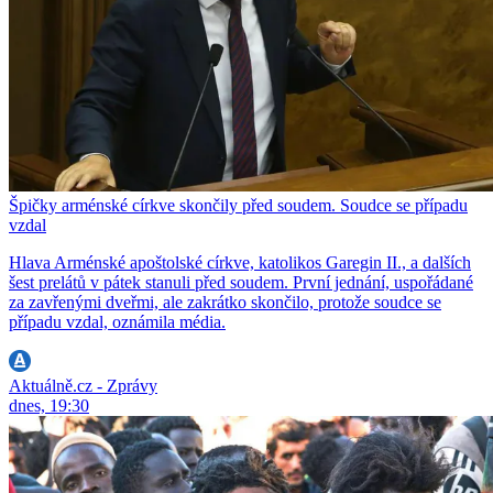
Špičky arménské církve skončily před soudem. Soudce se případu
vzdal
Hlava Arménské apoštolské církve, katolikos Garegin II., a dalších
šest prelátů v pátek stanuli před soudem. První jednání, uspořádané
za zavřenými dveřmi, ale zakrátko skončilo, protože soudce se
případu vzdal, oznámila média.
Aktuálně.cz - Zprávy
dnes, 19:30