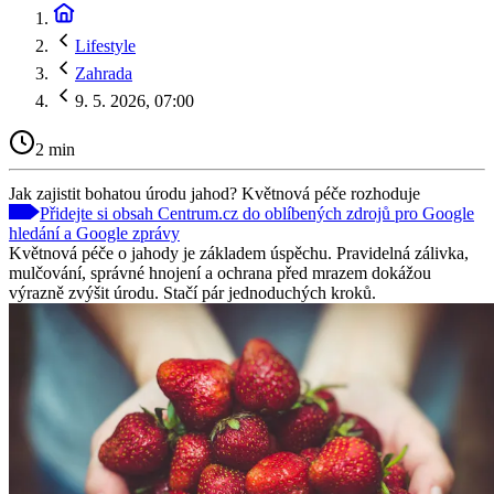
Lifestyle
Zahrada
9. 5. 2026, 07:00
2 min
Jak zajistit bohatou úrodu jahod? Květnová péče rozhoduje
Přidejte si obsah Centrum.cz do oblíbených zdrojů pro Google
hledání a Google zprávy
Květnová péče o jahody je základem úspěchu. Pravidelná zálivka,
mulčování, správné hnojení a ochrana před mrazem dokážou
výrazně zvýšit úrodu. Stačí pár jednoduchých kroků.