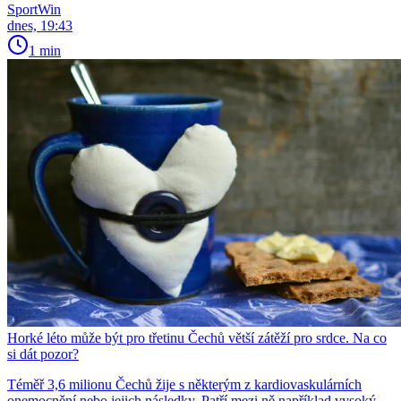
SportWin
dnes, 19:43
1 min
Horké léto může být pro třetinu Čechů větší zátěží pro srdce. Na co
si dát pozor?
Téměř 3,6 milionu Čechů žije s některým z kardiovaskulárních
onemocnění nebo jejich následky. Patří mezi ně například vysoký