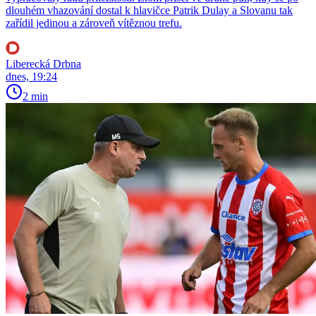
dlouhém vhazování dostal k hlavičce Patrik Dulay a Slovanu tak
zařídil jedinou a zároveň vítěznou trefu.
Liberecká Drbna
dnes, 19:24
2 min