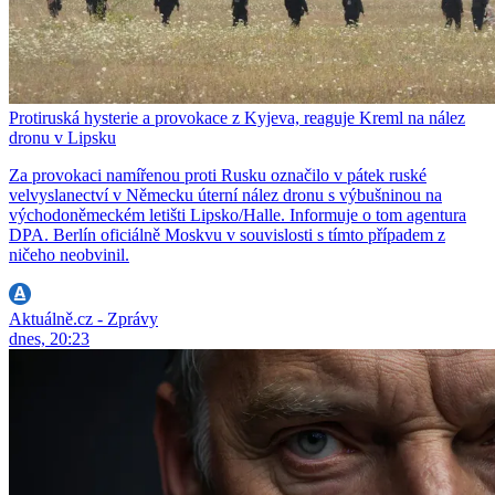
Protiruská hysterie a provokace z Kyjeva, reaguje Kreml na nález
dronu v Lipsku
Za provokaci namířenou proti Rusku označilo v pátek ruské
velvyslanectví v Německu úterní nález dronu s výbušninou na
východoněmeckém letišti Lipsko/Halle. Informuje o tom agentura
DPA. Berlín oficiálně Moskvu v souvislosti s tímto případem z
ničeho neobvinil.
Aktuálně.cz - Zprávy
dnes, 20:23