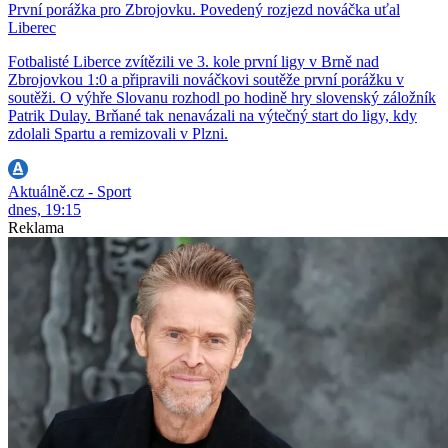
První porážka pro Zbrojovku. Povedený rozjezd nováčka uťal
Liberec
Fotbalisté Liberce zvítězili ve 3. kole první ligy v Brně nad
Zbrojovkou 1:0 a připravili nováčkovi soutěže první porážku v
soutěži. O výhře Slovanu rozhodl po hodině hry slovenský záložník
Patrik Dulay. Brňané tak nenavázali na výtečný start do ligy, kdy
zdolali Spartu a remizovali v Plzni.
Aktuálně.cz - Sport
dnes, 19:15
Reklama