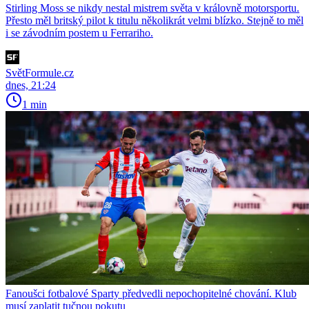
Stirling Moss se nikdy nestal mistrem světa v královně motorsportu.
Přesto měl britský pilot k titulu několikrát velmi blízko. Stejně to měl
i se závodním postem u Ferrariho.
SvětFormule.cz
dnes, 21:24
1 min
Fanoušci fotbalové Sparty předvedli nepochopitelné chování. Klub
musí zaplatit tučnou pokutu