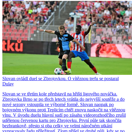
Slovan ovládl duel se Zbrojovkou. O vítěznou trefu se postaral
Dulay
Slovan se ve třetím kole představil na hřišti ligového nováčka.
Zbrojovka Brno se po třech letech vrátila do nejvyšší soutěže a do
nové sezony vstoupila ve výborné formě. Slovan naopak po
bojovném výkonu proti Teplicím chtěl znovu naskočit na vítěznou
vlnu. V úvodu duelu hlavní sudí po zásahu videorozhodčího zrušil
udělenou červenou kartu pro Zbrojovku. První půle tak skončila
bezbrankově, přesto si oba celky ve velmi náročném utkání
vypracovaly řadu příležitostí. Zlom přišel ve druhé půli, kdy se po