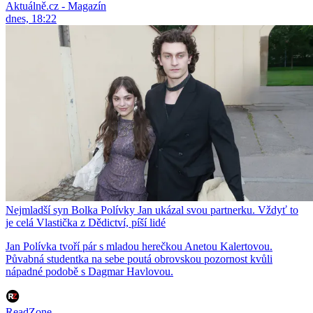
Aktuálně.cz - Magazín
dnes, 18:22
Nejmladší syn Bolka Polívky Jan ukázal svou partnerku. Vždyť to
je celá Vlastička z Dědictví, píší lidé
Jan Polívka tvoří pár s mladou herečkou Anetou Kalertovou.
Půvabná studentka na sebe poutá obrovskou pozornost kvůli
nápadné podobě s Dagmar Havlovou.
ReadZone