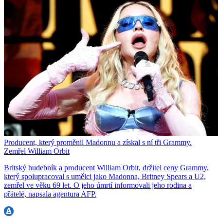
Producent, který proměnil Madonnu a získal s ní tři Grammy.
Zemřel William Orbit
Britský hudebník a producent William Orbit, držitel ceny Grammy,
který spolupracoval s umělci jako Madonna, Britney Spears a U2,
zemřel ve věku 69 let. O jeho úmrtí informovali jeho rodina a
přátelé, napsala agentura AFP.