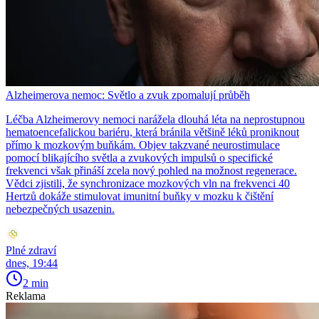
Alzheimerova nemoc: Světlo a zvuk zpomalují průběh
Léčba Alzheimerovy nemoci narážela dlouhá léta na neprostupnou
hematoencefalickou bariéru, která bránila většině léků proniknout
přímo k mozkovým buňkám. Objev takzvané neurostimulace
pomocí blikajícího světla a zvukových impulsů o specifické
frekvenci však přináší zcela nový pohled na možnost regenerace.
Vědci zjistili, že synchronizace mozkových vln na frekvenci 40
Hertzů dokáže stimulovat imunitní buňky v mozku k čištění
nebezpečných usazenin.
Plné zdraví
dnes, 19:44
2 min
Reklama