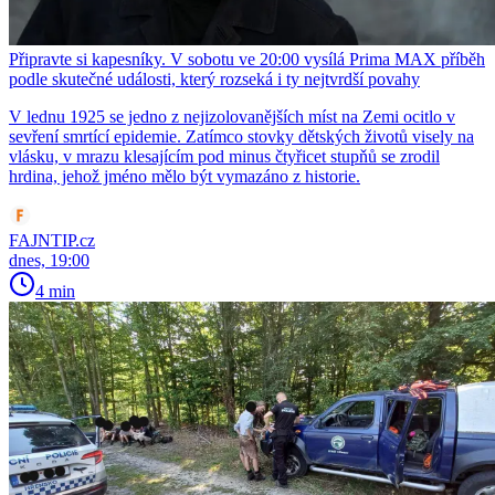
Připravte si kapesníky. V sobotu ve 20:00 vysílá Prima MAX příběh
podle skutečné události, který rozseká i ty nejtvrdší povahy
V lednu 1925 se jedno z nejizolovanějších míst na Zemi ocitlo v
sevření smrtící epidemie. Zatímco stovky dětských životů visely na
vlásku, v mrazu klesajícím pod minus čtyřicet stupňů se zrodil
hrdina, jehož jméno mělo být vymazáno z historie.
FAJNTIP.cz
dnes, 19:00
4 min