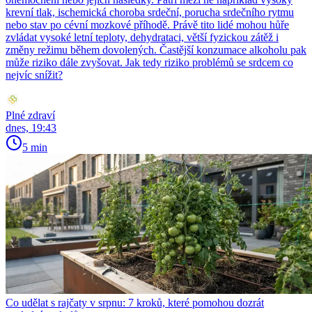
krevní tlak, ischemická choroba srdeční, porucha srdečního rytmu
nebo stav po cévní mozkové příhodě. Právě tito lidé mohou hůře
zvládat vysoké letní teploty, dehydrataci, větší fyzickou zátěž i
změny režimu během dovolených. Častější konzumace alkoholu pak
může riziko dále zvyšovat. Jak tedy riziko problémů se srdcem co
nejvíc snížit?
Plné zdraví
dnes, 19:43
5 min
Co udělat s rajčaty v srpnu: 7 kroků, které pomohou dozrát