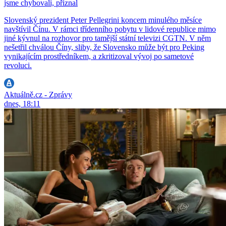
jsme chybovali, přiznal
Slovenský prezident Peter Pellegrini koncem minulého měsíce
navštívil Čínu. V rámci třídenního pobytu v lidové republice mimo
jiné kývnul na rozhovor pro tamější státní televizi CGTN. V něm
nešetřil chválou Číny, sliby, že Slovensko může být pro Peking
vynikajícím prostředníkem, a zkritizoval vývoj po sametové
revoluci.
Aktuálně.cz - Zprávy
dnes, 18:11