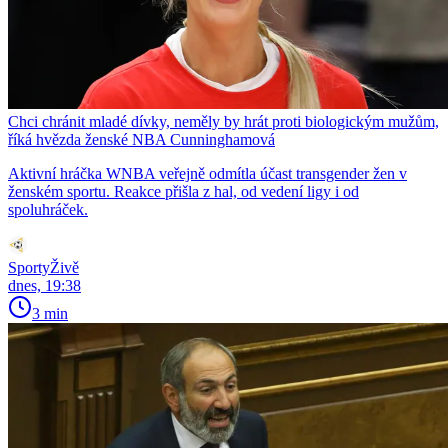
Chci chránit mladé dívky, neměly by hrát proti biologickým mužům,
říká hvězda ženské NBA Cunninghamová
Aktivní hráčka WNBA veřejně odmítla účast transgender žen v
ženském sportu. Reakce přišla z hal, od vedení ligy i od
spoluhráček.
SportyŽivě
dnes, 19:38
3 min