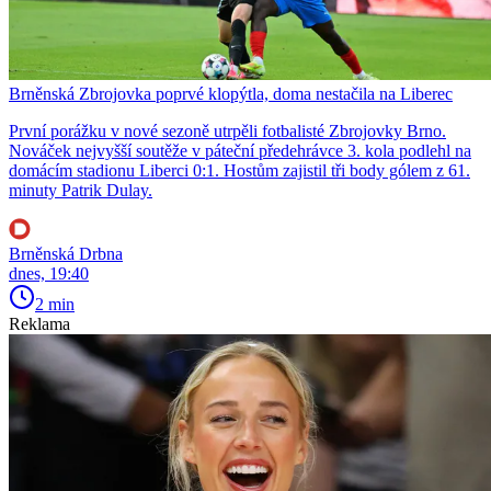
Brněnská Zbrojovka poprvé klopýtla, doma nestačila na Liberec
První porážku v nové sezoně utrpěli fotbalisté Zbrojovky Brno.
Nováček nejvyšší soutěže v páteční předehrávce 3. kola podlehl na
domácím stadionu Liberci 0:1. Hostům zajistil tři body gólem z 61.
minuty Patrik Dulay.
Brněnská Drbna
dnes, 19:40
2 min
Reklama