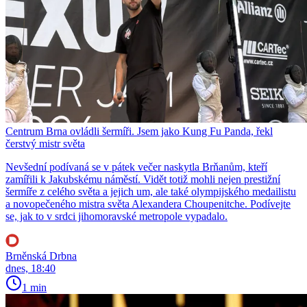
Centrum Brna ovládli šermíři. Jsem jako Kung Fu Panda, řekl
čerstvý mistr světa
Nevšední podívaná se v pátek večer naskytla Brňanům, kteří
zamířili k Jakubskému náměstí. Vidět totiž mohli nejen prestižní
šermíře z celého světa a jejich um, ale také olympijského medailistu
a novopečeného mistra světa Alexandera Choupenitche. Podívejte
se, jak to v srdci jihomoravské metropole vypadalo.
Brněnská Drbna
dnes, 18:40
1 min