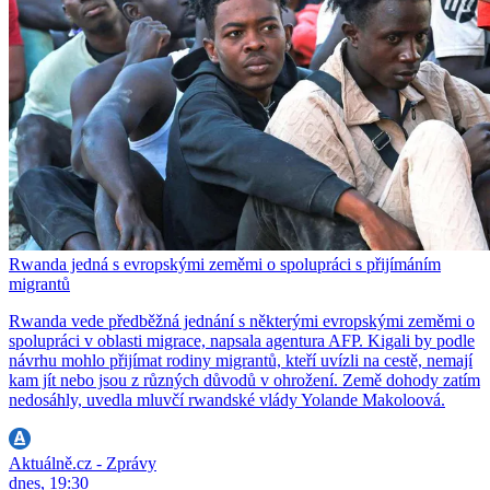
Rwanda jedná s evropskými zeměmi o spolupráci s přijímáním
migrantů
Rwanda vede předběžná jednání s některými evropskými zeměmi o
spolupráci v oblasti migrace, napsala agentura AFP. Kigali by podle
návrhu mohlo přijímat rodiny migrantů, kteří uvízli na cestě, nemají
kam jít nebo jsou z různých důvodů v ohrožení. Země dohody zatím
nedosáhly, uvedla mluvčí rwandské vlády Yolande Makoloová.
Aktuálně.cz - Zprávy
dnes, 19:30