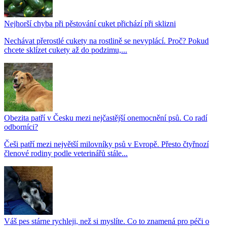
Nejhorší chyba při pěstování cuket přichází při sklizni
Nechávat přerostlé cukety na rostlině se nevyplácí. Proč? Pokud
chcete sklízet cukety až do podzimu,...
Obezita patří v Česku mezi nejčastější onemocnění psů. Co radí
odborníci?
Češi patří mezi největší milovníky psů v Evropě. Přesto čtyřnozí
členové rodiny podle veterinářů stále...
Váš pes stárne rychleji, než si myslíte. Co to znamená pro péči o