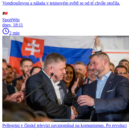
Vondroušovou a nálada v tenisovém světě se od té chvíle otočila.
SportWin
dnes, 18:11
2 min
Pellegrini v čínské televizi zavzpomínal na komunismus. Po revoluci