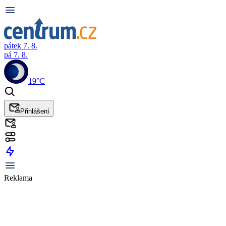
pátek 7. 8.
pá 7. 8.
19°C
Přihlášení
Reklama