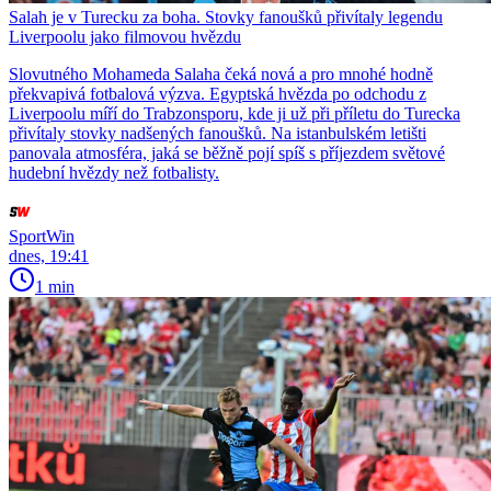
Salah je v Turecku za boha. Stovky fanoušků přivítaly legendu
Liverpoolu jako filmovou hvězdu
Slovutného Mohameda Salaha čeká nová a pro mnohé hodně
překvapivá fotbalová výzva. Egyptská hvězda po odchodu z
Liverpoolu míří do Trabzonsporu, kde ji už při příletu do Turecka
přivítaly stovky nadšených fanoušků. Na istanbulském letišti
panovala atmosféra, jaká se běžně pojí spíš s příjezdem světové
hudební hvězdy než fotbalisty.
SportWin
dnes, 19:41
1 min