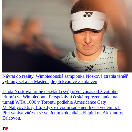
Návrat do reality. Wimbledonská šampionka Nosková ztratila téměř
vyhraný set a na Masters jde překvapivě z kola ven
Linda Nosková hrubě nezvládla svůj první zápas od životního
triumfu ve Wimbledonu. Perspektivní česká reprezentantka na
turnaji WTA 1000 v Torontu podlehla Američance Caty
McNallyové 6:7, 1:6, když v úvodní sadě neudržela vedení 5:1.
Překvapivá vítězka se ve třetím kole utká s Filipínkou Alexandrou
Ealaovou.