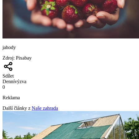
jahody
Zdroj
:
Pixabay
Sdílet
Denní
výzva
0
Reklama
Další články z
Naše zahrada