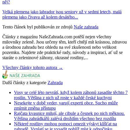
něj?
Velká plemena jako labrador jsou seniory už v sedmi letech, malá
plemena jako čivava až kolem desátého...
Tento článek byl publikován ze zdrojů
Naše zahrada
Články z magazínu NašeZahrada.com potěší nejen všechny
milovníky zeleně. Jsou určeny těm, kteří chtějí mít krásnou, zdravou
a úrodnou zahradu bez ohledu na své zkušenosti nebo velikost
pozemku. Najdete zde praktické rady, návody a inspiraci, ať už se
staráte o zeleninové záhony, okrasné rostliny,...
Všechny články tohoto autora →
Další články z kategorie
Zahrada
Vosy se celé léto nevrátí, když kolem záhonů zasadíte těchto 7
rostlin. Většina z nich už roste v každé české kuchyni
Nesekejte v době veder, varují experti obce. Sucho může
zmírnit změna přístupu
Rajčata kvasnice milují, ale cibule a česnek po nich měknou.
Většina zahrádkářů zalévá droždím všechno bez rozdílu
Některé rostliny mohou pomoci omezit výskyt klíšťat na
zahradě. Vyplatí se je vysadit poblíž míst k odpočinku