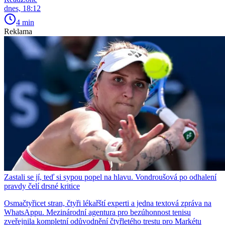
dnes, 18:12
4 min
Reklama
Zastali se jí, teď si sypou popel na hlavu. Vondroušová po odhalení
pravdy čelí drsné kritice
Osmačtyřicet stran, čtyři lékařští experti a jedna textová zpráva na
WhatsAppu. Mezinárodní agentura pro bezúhonnost tenisu
zveřejnila kompletní odůvodnění čtyřletého trestu pro Markétu