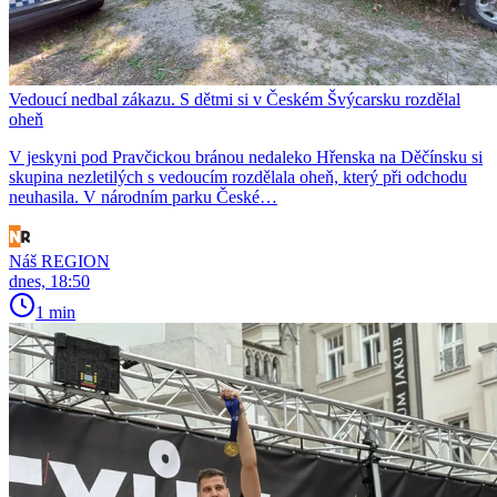
Vedoucí nedbal zákazu. S dětmi si v Českém Švýcarsku rozdělal
oheň
V jeskyni pod Pravčickou bránou nedaleko Hřenska na Děčínsku si
skupina nezletilých s vedoucím rozdělala oheň, který při odchodu
neuhasila. V národním parku České…
Náš REGION
dnes, 18:50
1 min