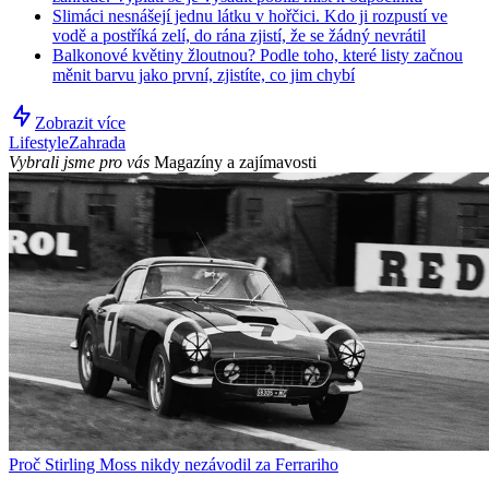
Slimáci nesnášejí jednu látku v hořčici. Kdo ji rozpustí ve
vodě a postříká zelí, do rána zjistí, že se žádný nevrátil
Balkonové květiny žloutnou? Podle toho, které listy začnou
měnit barvu jako první, zjistíte, co jim chybí
Zobrazit více
Lifestyle
Zahrada
Vybrali jsme pro vás
Magazíny a zajímavosti
Proč Stirling Moss nikdy nezávodil za Ferrariho