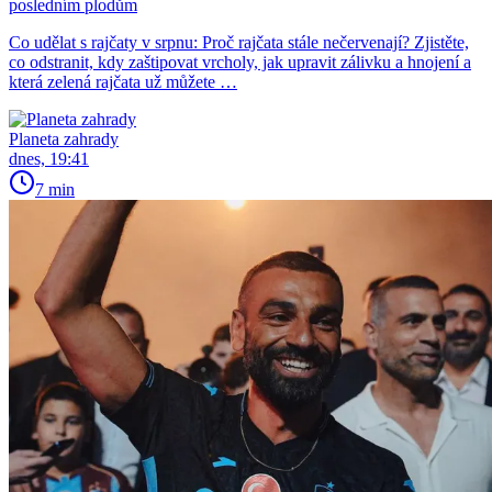
posledním plodům
Co udělat s rajčaty v srpnu: Proč rajčata stále nečervenají? Zjistěte,
co odstranit, kdy zaštipovat vrcholy, jak upravit zálivku a hnojení a
která zelená rajčata už můžete …
Planeta zahrady
dnes, 19:41
7 min