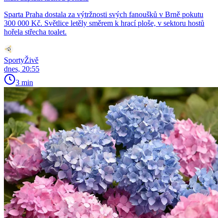
Sparta Praha dostala za výtržnosti svých fanoušků v Brně pokutu
300 000 Kč. Světlice letěly směrem k hrací ploše, v sektoru hostů
hořela střecha toalet.
SportyŽivě
dnes, 20:55
3 min