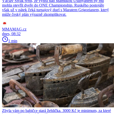
Václav Sivák tvrdí, že výhra nad Mamukou Usubyanem by mu
mohla otevřít dveře do ONE Championship. Ruského postojáře
však už v pátek čeká turnajový duel s Maratem Grigorianem, který
může český plán výrazně zkomplikovat.
MMAMAG.cz
dnes, 08:32
1 min
Zbyla vám po babičce stará žehlička. 3000 Kč je minimum, za které