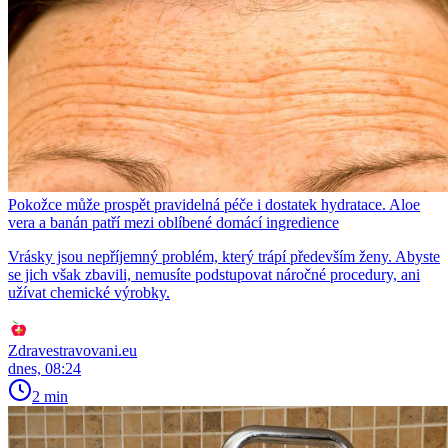
Pokožce může prospět pravidelná péče i dostatek hydratace. Aloe
vera a banán patří mezi oblíbené domácí ingredience
Vrásky jsou nepříjemný problém, který trápí především ženy. Abyste
se jich však zbavili, nemusíte podstupovat náročné procedury, ani
užívat chemické výrobky.
Zdravestravovani.eu
dnes, 08:24
2 min