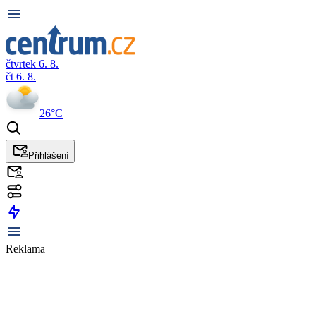
čtvrtek 6. 8.
čt 6. 8.
26°C
Přihlášení
Reklama