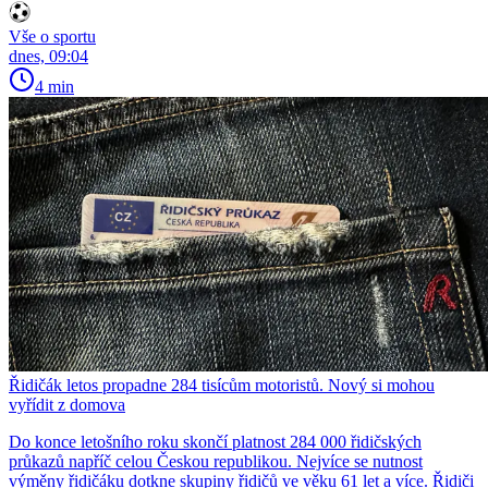
Vše o sportu
dnes, 09:04
4 min
Řidičák letos propadne 284 tisícům motoristů. Nový si mohou
vyřídit z domova
Do konce letošního roku skončí platnost 284 000 řidičských
průkazů napříč celou Českou republikou. Nejvíce se nutnost
výměny řidičáku dotkne skupiny řidičů ve věku 61 let a více. Řidiči