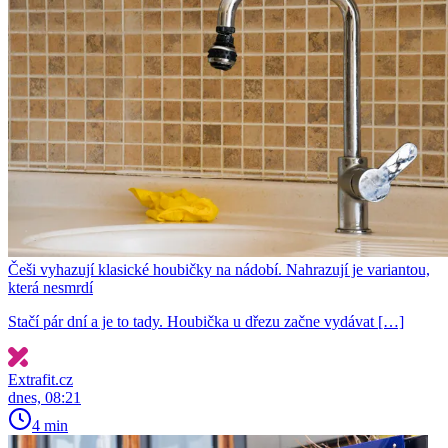
Češi vyhazují klasické houbičky na nádobí. Nahrazují je variantou,
která nesmrdí
Stačí pár dní a je to tady. Houbička u dřezu začne vydávat […]
Extrafit.cz
dnes, 08:21
4 min