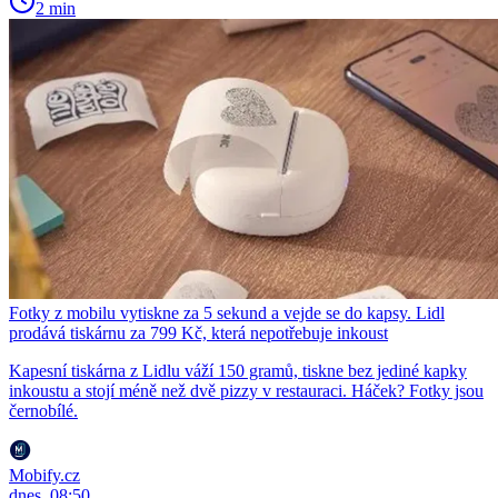
2 min
Fotky z mobilu vytiskne za 5 sekund a vejde se do kapsy. Lidl
prodává tiskárnu za 799 Kč, která nepotřebuje inkoust
Kapesní tiskárna z Lidlu váží 150 gramů, tiskne bez jediné kapky
inkoustu a stojí méně než dvě pizzy v restauraci. Háček? Fotky jsou
černobílé.
Mobify.cz
dnes, 08:50