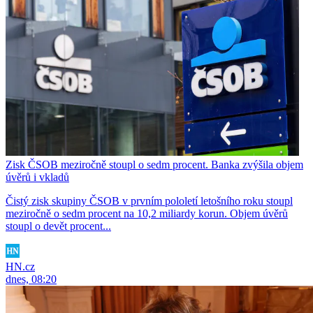
Zisk ČSOB meziročně stoupl o sedm procent. Banka zvýšila objem
úvěrů i vkladů
Čistý zisk skupiny ČSOB v prvním pololetí letošního roku stoupl
meziročně o sedm procent na 10,2 miliardy korun. Objem úvěrů
stoupl o devět procent...
HN.cz
dnes, 08:20