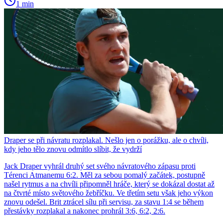
1 min
Draper se při návratu rozplakal. Nešlo jen o porážku, ale o chvíli,
kdy jeho tělo znovu odmítlo slíbit, že vydrží
Jack Draper vyhrál druhý set svého návratového zápasu proti
Térenci Atmanemu 6:2. Měl za sebou pomalý začátek, postupně
našel rytmus a na chvíli připomněl hráče, který se dokázal dostat až
na čtvrté místo světového žebříčku. Ve třetím setu však jeho výkon
znovu odešel. Brit ztrácel sílu při servisu, za stavu 1:4 se během
přestávky rozplakal a nakonec prohrál 3:6, 6:2, 2:6.