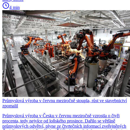
4 min
Průmyslová výroba v červnu meziročně stoupla, růst ve stavebnictví
zpomalil
Průmyslová výroba v Česku v červnu meziročně vzrostla o čtyři
procenta, tedy nejvíce od loňského prosince. Dařilo se většině
průmyslových odvětví, plyne ze čtvrtečních informací zveřejněných