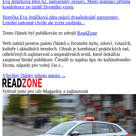
Eva Jeníčková letos 62. narozeniny neslaví. Místo gratulací přijímá
kondolence po ztrátě životního vzoru
Herečka Eva Jeníčková zítra oslaví dvaašedesáté narozeniny.
Letošní radostné chvíle ale zcela zastínila...
Tento článek byl publikován ze zdrojů
ReadZone
Web nabízí pestrou paletu článků o životním stylu, zdraví, vztazích,
kultuře i aktuálních trendech. Obsah je kombinací praktických rad,
odlehčených zajímavostí a inspirativních textů, které dokážou
zaujmout široké publikum. Čtenáři tu najdou tipy do každodenního
života, nápady pro volný čas i...
Všechny články tohoto autora →
Vybrali jsme pro vás
Magazíny a zajímavosti