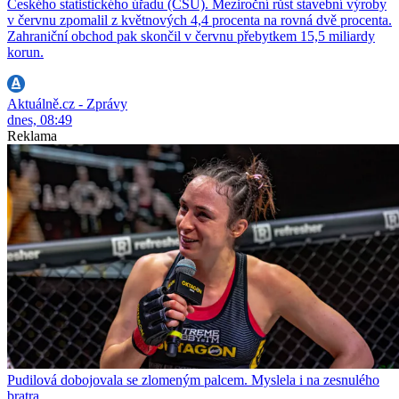
Českého statistického úřadu (ČSÚ). Meziroční růst stavební výroby
v červnu zpomalil z květnových 4,4 procenta na rovná dvě procenta.
Zahraniční obchod pak skončil v červnu přebytkem 15,5 miliardy
korun.
Aktuálně.cz - Zprávy
dnes, 08:49
Reklama
Pudilová dobojovala se zlomeným palcem. Myslela i na zesnulého
bratra