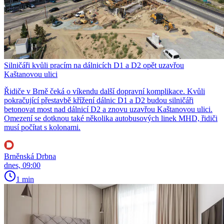
Silničáři kvůli pracím na dálnicích D1 a D2 opět uzavřou
Kaštanovou ulici
Řidiče v Brně čeká o víkendu další dopravní komplikace. Kvůli
pokračující přestavbě křížení dálnic D1 a D2 budou silničáři
betonovat most nad dálnicí D2 a znovu uzavřou Kaštanovou ulici.
Omezení se dotknou také několika autobusových linek MHD, řidiči
musí počítat s kolonami.
Brněnská Drbna
dnes, 09:00
1 min