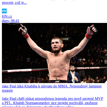
procent, což je...
HN.cz
dnes, 08:41
Jake Paul láká Khabiba k návratu do MMA. Neporažený šampion
reaguje
Jake Paul chtěl získat neporaženou legendu pro nově spojené MVP
a PFL. Khabib Nurmagomedov sice projekt pochválil, možnost