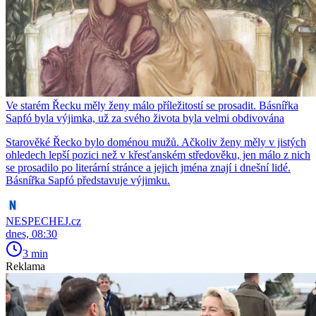
Ve starém Řecku měly ženy málo příležitostí se prosadit. Básnířka
Sapfó byla výjimka, už za svého života byla velmi obdivována
Starověké Řecko bylo doménou mužů. Ačkoliv ženy měly v jistých
ohledech lepší pozici než v křesťanském středověku, jen málo z nich
se prosadilo po literární stránce a jejich jména znají i dnešní lidé.
Básnířka Sapfó představuje výjimku.
NESPECHEJ.cz
dnes, 08:30
3 min
Reklama