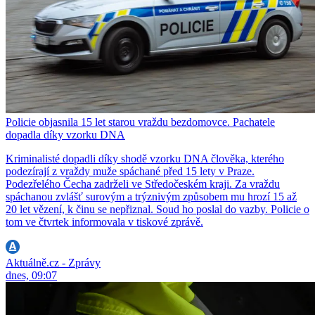
Policie objasnila 15 let starou vraždu bezdomovce. Pachatele
dopadla díky vzorku DNA
Kriminalisté dopadli díky shodě vzorku DNA člověka, kterého
podezírají z vraždy muže spáchané před 15 lety v Praze.
Podezřelého Čecha zadrželi ve Středočeském kraji. Za vraždu
spáchanou zvlášť surovým a trýznivým způsobem mu hrozí 15 až
20 let vězení, k činu se nepřiznal. Soud ho poslal do vazby. Policie o
tom ve čtvrtek informovala v tiskové zprávě.
Aktuálně.cz - Zprávy
dnes, 09:07