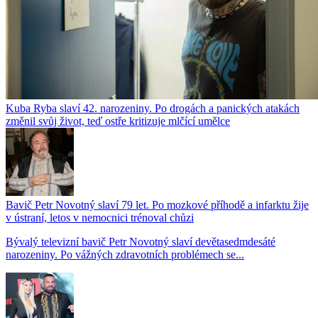
Kuba Ryba slaví 42. narozeniny. Po drogách a panických atakách
změnil svůj život, teď ostře kritizuje mlčící umělce
Bavič Petr Novotný slaví 79 let. Po mozkové příhodě a infarktu žije
v ústraní, letos v nemocnici trénoval chůzi
Bývalý televizní bavič Petr Novotný slaví devětasedmdesáté
narozeniny. Po vážných zdravotních problémech se...