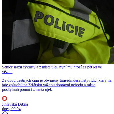
Senior srazil cyklisty a z místa ujel, nyní mu hrozí až pět let ve
vězení
Ze dvou trestných činů je obviněný třiasedmdesátiletý řidič, který na
jaře způsobil na Žďársku vážnou dopravní nehodu a místo
poskytnutí pomoci z místa ujel.
Jihlavská Drbna
dnes, 09:04