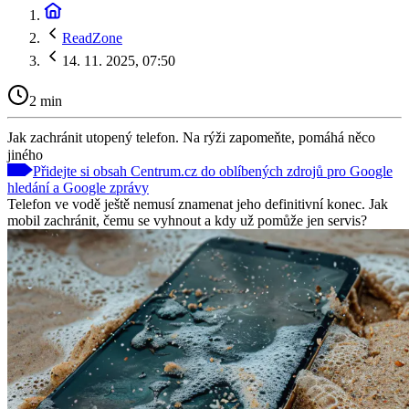
ReadZone
14. 11. 2025, 07:50
2 min
Jak zachránit utopený telefon. Na rýži zapomeňte, pomáhá něco
jiného
Přidejte si obsah Centrum.cz do oblíbených zdrojů pro Google
hledání a Google zprávy
Telefon ve vodě ještě nemusí znamenat jeho definitivní konec. Jak
mobil zachránit, čemu se vyhnout a kdy už pomůže jen servis?