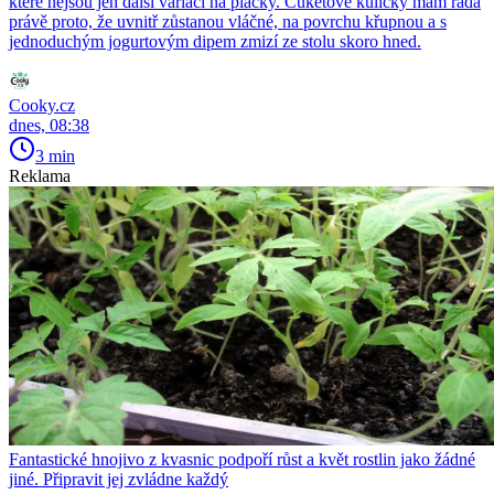
které nejsou jen další variací na placky. Cuketové kuličky mám ráda
právě proto, že uvnitř zůstanou vláčné, na povrchu křupnou a s
jednoduchým jogurtovým dipem zmizí ze stolu skoro hned.
Cooky.cz
dnes, 08:38
3 min
Reklama
Fantastické hnojivo z kvasnic podpoří růst a květ rostlin jako žádné
jiné. Připravit jej zvládne každý