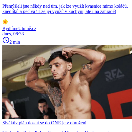
Přemýšleli jste někdy nad tím, jak lze využít kvasnice mimo koláčů,
knedlíků a pečiva? Lze jej využít v kuchyni, ale i na zahradě!
BydlímeÚtulně.cz
dnes, 08:33
2 min
Sivákův plán dostat se do ONE je v ohrožení