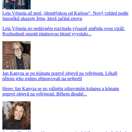
Lela Vémola už není „blondýnkou od Karlose“. Nový vzhled podle
fanoušků ukazuje ženu, která začíná znovu
Lela Vémola po nedávném rozchodu výrazně změnila svou vizáž.
Rozhodnutí opustit platinovou blond vyvolalo...
Jan Kanyza se po kómatu poprvé objevil na veřejnosti. Lékaři
přitom jeho rodinu připravovali na nejhorší
Herec Jan Kanyza se po vážném zdravotním kolapsu a kómatu
poprvé objevil na veřejnosti. Během dlouhé...