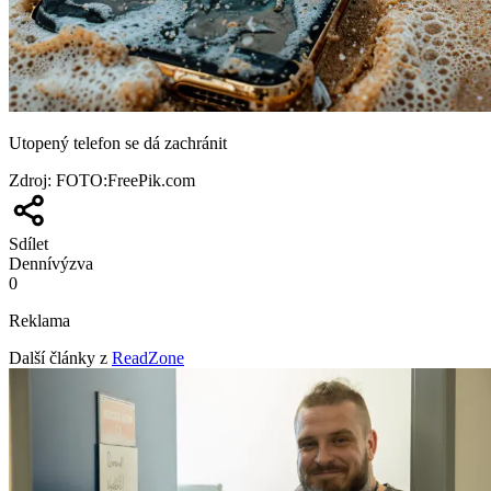
Utopený telefon se dá zachránit
Zdroj
:
FOTO:FreePik.com
Sdílet
Denní
výzva
0
Reklama
Další články z
ReadZone