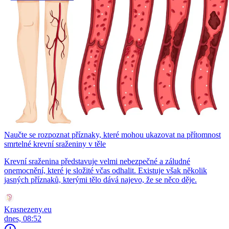
Naučte se rozpoznat příznaky, které mohou ukazovat na přítomnost
smrtelné krevní sraženiny v těle
Krevní sraženina představuje velmi nebezpečné a záludné
onemocnění, které je složité včas odhalit. Existuje však několik
jasných příznaků, kterými tělo dává najevo, že se něco děje.
Krasnezeny.eu
dnes, 08:52