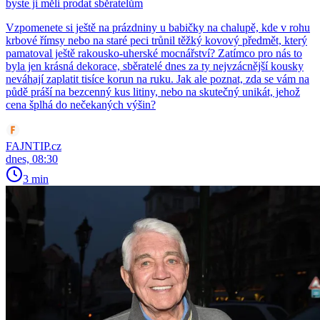
byste ji měli prodat sběratelům
Vzpomenete si ještě na prázdniny u babičky na chalupě, kde v rohu
krbové římsy nebo na staré peci trůnil těžký kovový předmět, který
pamatoval ještě rakousko-uherské mocnářství? Zatímco pro nás to
byla jen krásná dekorace, sběratelé dnes za ty nejvzácnější kousky
neváhají zaplatit tisíce korun na ruku. Jak ale poznat, zda se vám na
půdě práší na bezcenný kus litiny, nebo na skutečný unikát, jehož
cena šplhá do nečekaných výšin?
FAJNTIP.cz
dnes, 08:30
3 min