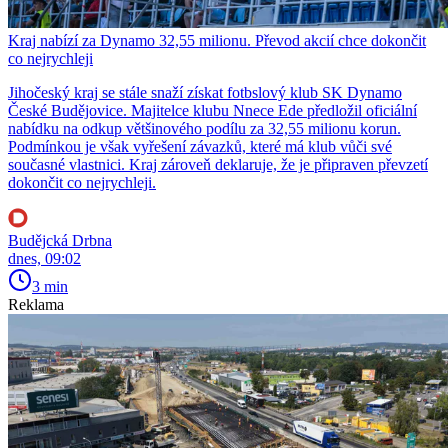
Kraj nabízí za Dynamo 32,55 milionu. Převod akcií chce dokončit
co nejrychleji
Jihočeský kraj se stále snaží získat fotbslový klub SK Dynamo
České Budějovice. Majitelce klubu Nnece Ede předložil oficiální
nabídku na odkup většinového podílu za 32,55 milionu korun.
Podmínkou je však vyřešení závazků, které má klub vůči své
současné vlastnici. Kraj zároveň deklaruje, že je připraven převzetí
dokončit co nejrychleji.
Budějcká Drbna
dnes, 09:02
3 min
Reklama