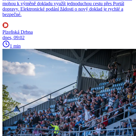
mohou k výměně dokladu využít jednoduchou cestu přes Portál
dopravy. Elektronické podání žádosti o nový doklad je rychlé a
bezpečné.
Plzeňská Drbna
dnes, 09:02
1 min