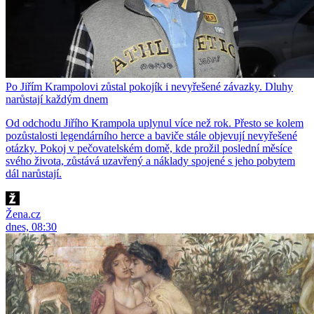
Po Jiřím Krampolovi zůstal pokojík i nevyřešené závazky. Dluhy
narůstají každým dnem
Od odchodu Jiřího Krampola uplynul více než rok. Přesto se kolem
pozůstalosti legendárního herce a baviče stále objevují nevyřešené
otázky. Pokoj v pečovatelském domě, kde prožil poslední měsíce
svého života, zůstává uzavřený a náklady spojené s jeho pobytem
dál narůstají.
Žena.cz
dnes, 08:30