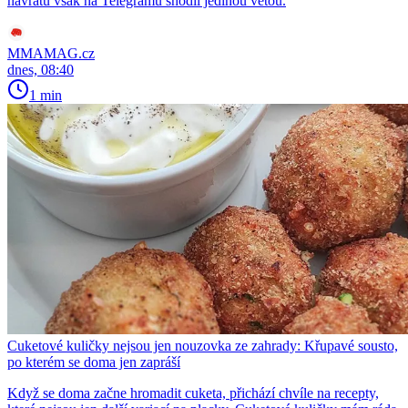
návratu však na Telegramu shodil jedinou větou.
MMAMAG.cz
dnes, 08:40
1 min
Cuketové kuličky nejsou jen nouzovka ze zahrady: Křupavé sousto,
po kterém se doma jen zapráší
Když se doma začne hromadit cuketa, přichází chvíle na recepty,