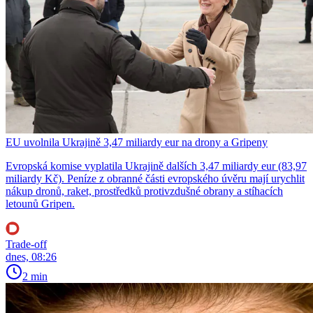
EU uvolnila Ukrajině 3,47 miliardy eur na drony a Gripeny
Evropská komise vyplatila Ukrajině dalších 3,47 miliardy eur (83,97
miliardy Kč). Peníze z obranné části evropského úvěru mají urychlit
nákup dronů, raket, prostředků protivzdušné obrany a stíhacích
letounů Gripen.
Trade-off
dnes, 08:26
2 min