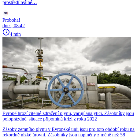
prostředí reálné…
Proboha!
dnes, 08:42
4 min
Evropě hrozí citelné zdražení plynu, varují analytici. Zásobníky jsou
poloprázdné, situace připomíná krizi z roku 2022
Zásoby zemního plynu v Evropské unii jsou pro toto období roku na
rekordně nízké úrovni. Zásobníky jsou naplněny z méně než 58