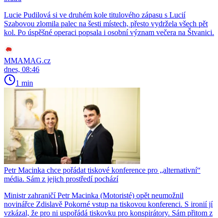
Lucie Pudilová si ve druhém kole titulového zápasu s Lucií
Szabovou zlomila palec na šesti místech, přesto vydržela všech pět
kol. Po úspěšné operaci popsala i osobní význam večera na Štvanici.
MMAMAG.cz
dnes, 08:46
1 min
Petr Macinka chce pořádat tiskové konference pro „alternativní“
média. Sám z jejich prostředí pochází
Ministr zahraničí Petr Macinka (Motoristé) opět neumožnil
novinářce Zdislavě Pokorné vstup na tiskovou konferenci. S ironií jí
vzkázal, že pro ni uspořádá tiskovku pro konspirátory. Sám přitom z