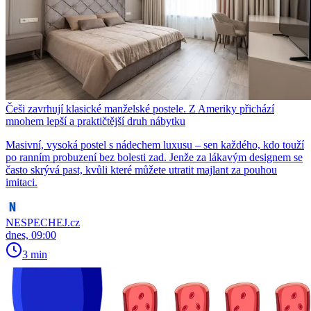
Češi zavrhují klasické manželské postele. Z Ameriky přichází
mnohem lepší a praktičtější druh nábytku
Masivní, vysoká postel s nádechem luxusu – sen každého, kdo touží
po ranním probuzení bez bolesti zad. Jenže za lákavým designem se
často skrývá past, kvůli které můžete utratit majlant za pouhou
imitaci.
NESPECHEJ.cz
dnes, 09:00
3 min