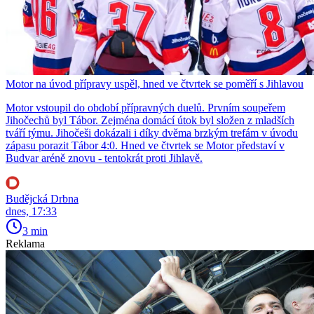
Motor na úvod přípravy uspěl, hned ve čtvrtek se poměří s Jihlavou
Motor vstoupil do období přípravných duelů. Prvním soupeřem
Jihočechů byl Tábor. Zejména domácí útok byl složen z mladších
tváří týmu. Jihočeši dokázali i díky dvěma brzkým trefám v úvodu
zápasu porazit Tábor 4:0. Hned ve čtvrtek se Motor představí v
Budvar aréně znovu - tentokrát proti Jihlavě.
Budějcká Drbna
dnes, 17:33
3 min
Reklama