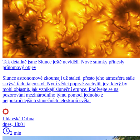
Tak detailně jsme Slunce ještě neviděli. Nové snímky přinesly
průlomový objev
Slunce astronomové zkoumají už staletí, přesto jeho atmosféra stále
skrývá řadu tajemství. Nyní vědci poprvé zachytili jev, který by
mohl objasnit, jak vznikají sluneční erupce. Podívejte se na
pozorování mezinárodního týmu pomocí jednoho z
nejpokročilejších slunečních teleskopů světa.
Jihlavská Drbna
dnes, 18:01
2 min