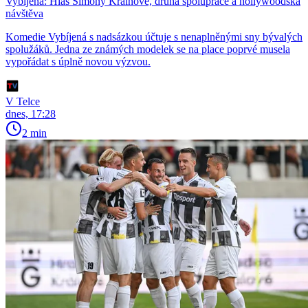
Vybíjená: Hlas Simony Krainové, druhá spolupráce a hollywoodská
návštěva
Komedie Vybíjená s nadsázkou účtuje s nenaplněnými sny bývalých
spolužáků. Jedna ze známých modelek se na place poprvé musela
vypořádat s úplně novou výzvou.
V Telce
dnes, 17:28
2 min