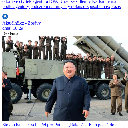
o tom ve čtvrtek agentura DPA. Úřad se sídlem v Karlsruhe má
podle agentury podezření na úmyslný pokus o způsobení exploze.
Aktuálně.cz - Zprávy
dnes, 18:29
Reklama
Stovka balistických střel pro Putina. „Rakeťák“ Kim posílá do