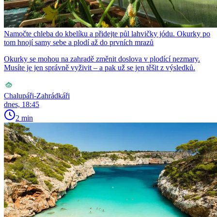
Namočte chleba do kbelíku a přidejte půl lahvičky jódu. Okurky po
tom hnojí samy sebe a plodí až do prvních mrazů
Okurky se mohou na zahradě změnit doslova v plodící nezmary.
Musíte je jen správně vyživit – a pak už se jen těšit z výsledků.
Chalupáři-Zahrádkáři
dnes, 18:45
2 min