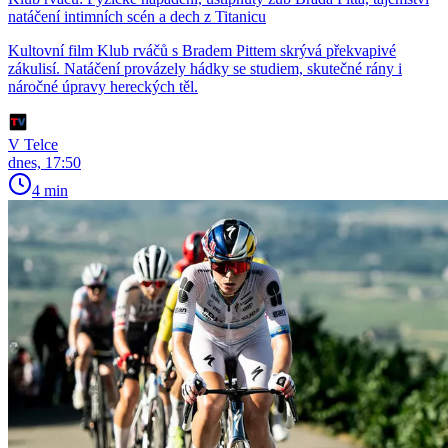
natáčení intimních scén a dech z Titanicu
Kultovní film Klub rváčů s Bradem Pittem skrývá překvapivé
zákulisí. Natáčení provázely hádky se studiem, skutečné rány i
náročné úpravy hereckých těl.
V Telce
dnes, 17:50
4 min