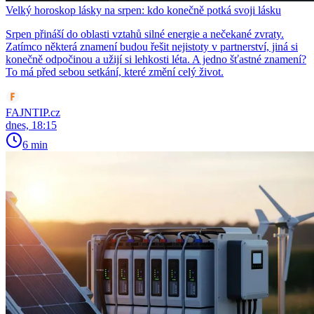
Velký horoskop lásky na srpen: kdo konečně potká svoji lásku
Srpen přináší do oblasti vztahů silné energie a nečekané zvraty.
Zatímco některá znamení budou řešit nejistoty v partnerství, jiná si
konečně odpočinou a užijí si lehkosti léta. A jedno šťastné znamení?
To má před sebou setkání, které změní celý život.
FAJNTIP.cz
dnes, 18:15
6 min