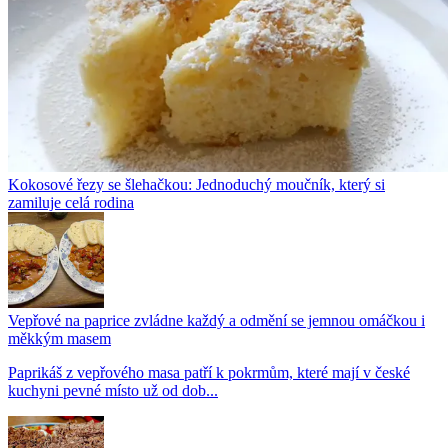
Kokosové řezy se šlehačkou: Jednoduchý moučník, který si
zamiluje celá rodina
Vepřové na paprice zvládne každý a odmění se jemnou omáčkou i
měkkým masem
Paprikáš z vepřového masa patří k pokrmům, které mají v české
kuchyni pevné místo už od dob...