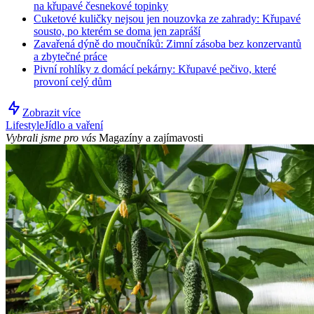
na křupavé česnekové topinky
Cuketové kuličky nejsou jen nouzovka ze zahrady: Křupavé
sousto, po kterém se doma jen zapráší
Zavařená dýně do moučníků: Zimní zásoba bez konzervantů
a zbytečné práce
Pivní rohlíky z domácí pekárny: Křupavé pečivo, které
provoní celý dům
Zobrazit více
Lifestyle
Jídlo a vaření
Vybrali jsme pro vás
Magazíny a zajímavosti