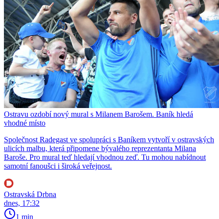
Ostravu ozdobí nový mural s Milanem Barošem. Baník hledá
vhodné místo
Společnost Radegast ve spolupráci s Baníkem vytvoří v ostravských
ulicích malbu, která připomene bývalého reprezentanta Milana
Baroše. Pro mural teď hledají vhodnou zeď. Tu mohou nabídnout
samotní fanoušci i široká veřejnost.
Ostravská Drbna
dnes, 17:32
1 min