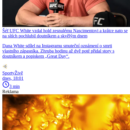
Šéf UFC White vzdal hold zesnulému Nascimentovi a krátce nato se
na sítích pochlubil doutníkem a skvělým dnem
Dana White sdílel na Instagramu smuteční oznámení o smrti
vlastního zápasníka. Zhruba hodinu až dvě poté přidal story s
doutníkem a popiskem „Great Day“.
SportyŽivě
dnes, 18:01
3 min
Reklama