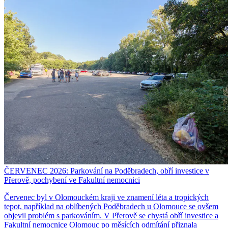
ČERVENEC 2026: Parkování na Poděbradech, obří investice v
Přerově, pochybení ve Fakultní nemocnici
Červenec byl v Olomouckém kraji ve znamení léta a tropických
tepot, například na oblíbených Poděbradech u Olomouce se ovšem
objevil problém s parkováním. V Přerově se chystá obří investice a
Fakultní nemocnice Olomouc po měsících odmítání přiznala