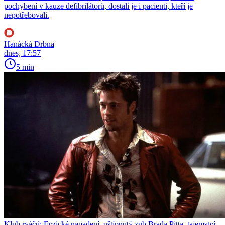
pochybení v kauze defibrilátorů, dostali je i pacienti, kteří je
nepotřebovali.
Hanácká Drbna
dnes, 17:57
5 min
Klub rváčů: Fyzické napadení, uštípnutý zub Brada Pitta, tajemství