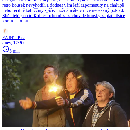
retro kousek nevyhodili a dodnes vám leží zapomenutý na chalupě
nebo na dně babiččiny spíže, možná máte v ruce nečekaný poklad.
Sběratelé jsou totiž dnes ochotni za zachovalé kousky zaplatit tisíce
korun na ruku.
FAJNTIP.cz
dnes, 17:30
3 min