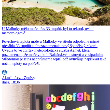
U Mallorky mělo moře přes 33 stupňů, byl to rekord, uvádí
meteorologové
Povrchová teplota moře u Mallorky ve středu odpoledne mírně
přesáhla 33 stupňů a tím zaznamenala nový španělský rekord.
Uvedla to ve čtvrtek meteorologická služba Aemet, která
poznamenala, že moře v okolí Baleárských ostrovů a v západním
Středomoří je letos nadprůměrně teplé, což ovlivňuje například také
noční teploty na pobřeží.
Aktuálně.cz - Zprávy
dnes, 18:36