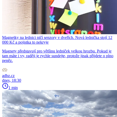
Magnetky na lednici ničí senzory v dveřích. Nová lednička stojí 12
000 Kč a pojistka to nekryje
Magnety představují pro většinu ledniček velkou hrozbu. Pokud je
tam máte i vy, raději je rychle sundejte, protože jinak přijdete o plno
peněz.
adbz.cz
dnes, 18:30
1 min