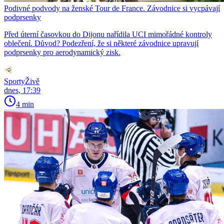
Podivné podvody na ženské Tour de France. Závodnice si vycpávají
podprsenky
Před úterní časovkou do Dijonu nařídila UCI mimořádné kontroly
oblečení. Důvod? Podezření, že si některé závodnice upravují
podprsenky pro aerodynamický zisk.
SportyŽivě
dnes, 17:39
4 min