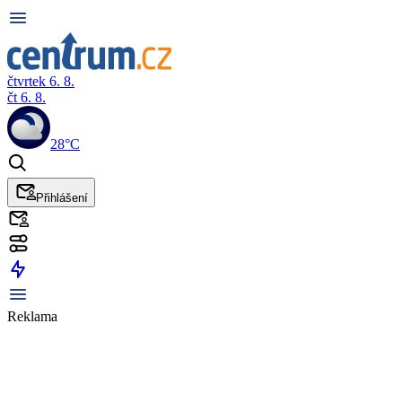
čtvrtek 6. 8.
čt 6. 8.
28°C
Přihlášení
Reklama