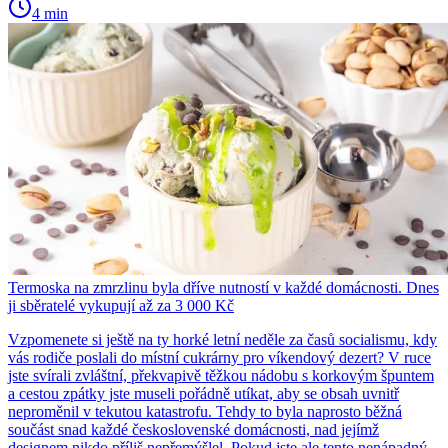
4 min
Termoska na zmrzlinu byla dříve nutností v každé domácnosti. Dnes
ji sběratelé vykupují až za 3 000 Kč
Vzpomenete si ještě na ty horké letní neděle za časů socialismu, kdy
vás rodiče poslali do místní cukrárny pro víkendový dezert? V ruce
jste svírali zvláštní, překvapivě těžkou nádobu s korkovým špuntem
a cestou zpátky jste museli pořádně utíkat, aby se obsah uvnitř
neproměnil v tekutou katastrofu. Tehdy to byla naprosto běžná
součást snad každé československé domácnosti, nad jejímž
designem nikdo příliš nepřemýšlel. Pokud jste ale tento nenápadný