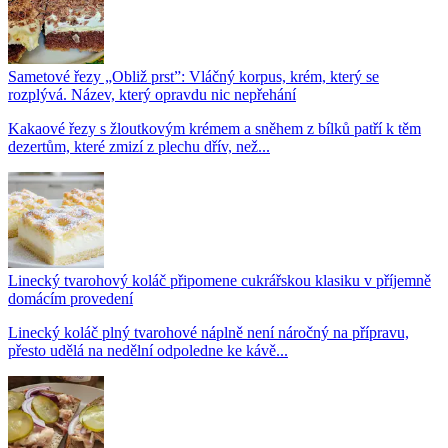
Sametové řezy „Obliž prst”: Vláčný korpus, krém, který se
rozplývá. Název, který opravdu nic nepřehání
Kakaové řezy s žloutkovým krémem a sněhem z bílků patří k těm
dezertům, které zmizí z plechu dřív, než...
Linecký tvarohový koláč připomene cukrářskou klasiku v příjemně
domácím provedení
Linecký koláč plný tvarohové náplně není náročný na přípravu,
přesto udělá na nedělní odpoledne ke kávě...