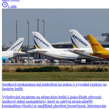
1 min
Spolková prokuratura má podezření na pokus o vyvolání exploze na
lipském letišti
Vyšetřování incidentu na německém letišti Lipsko/Halle převzalo
spolkové státní zastupitelství, které se zabývá nejzávažnější
kriminalitou týkající se například ohrožení bezpečnosti. Informovala