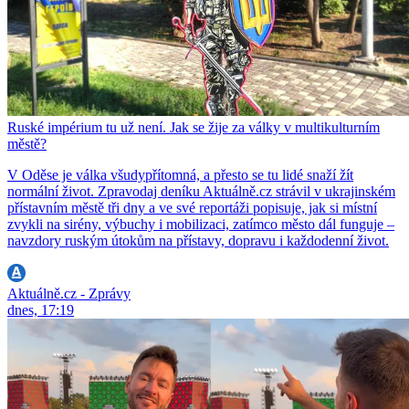
Ruské impérium tu už není. Jak se žije za války v multikulturním
městě?
V Oděse je válka všudypřítomná, a přesto se tu lidé snaží žít
normální život. Zpravodaj deníku Aktuálně.cz strávil v ukrajinském
přístavním městě tři dny a ve své reportáži popisuje, jak si místní
zvykli na sirény, výbuchy i mobilizaci, zatímco město dál funguje –
navzdory ruským útokům na přístavy, dopravu i každodenní život.
Aktuálně.cz - Zprávy
dnes, 17:19