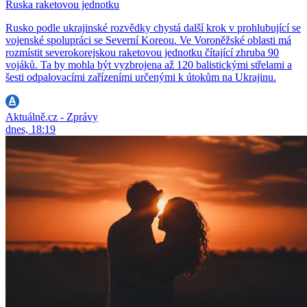
Ruska raketovou jednotku
Rusko podle ukrajinské rozvědky chystá další krok v prohlubující se
vojenské spolupráci se Severní Koreou. Ve Voroněžské oblasti má
rozmístit severokorejskou raketovou jednotku čítající zhruba 90
vojáků. Ta by mohla být vyzbrojena až 120 balistickými střelami a
šesti odpalovacími zařízeními určenými k útokům na Ukrajinu.
Aktuálně.cz - Zprávy
dnes, 18:19