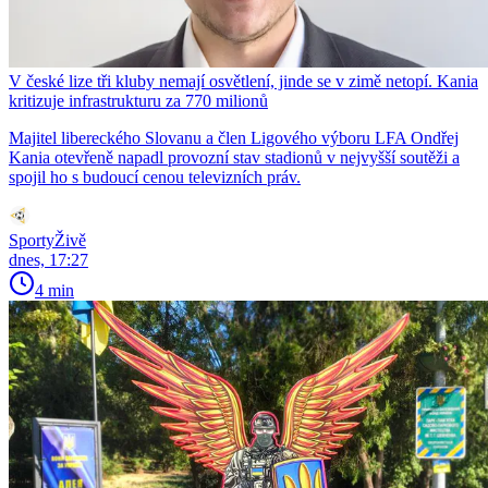
V české lize tři kluby nemají osvětlení, jinde se v zimě netopí. Kania
kritizuje infrastrukturu za 770 milionů
Majitel libereckého Slovanu a člen Ligového výboru LFA Ondřej
Kania otevřeně napadl provozní stav stadionů v nejvyšší soutěži a
spojil ho s budoucí cenou televizních práv.
SportyŽivě
dnes, 17:27
4 min