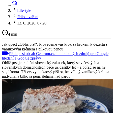
Lifestyle
Jídlo a vaření
13. 6. 2026, 07:20
4 min
Jak upéct „Obliž prst“: Provedeme vás krok za krokem k dezertu s
vanilkovým krémem s bílkovou pěnou
Přidejte si obsah Centrum.cz do oblíbených zdrojů pro Google
hledání a Google zprávy
Obliž prst je tradiční slovenský zákusek, který se v českých a
slovenských domácnostech peče už desítky let – a pořád se na něj
stojí fronta. Tři vrstvy: kakaový piškot, hedvábný vanilkový krém a
nadýchaná bílková pěna šlehaná nad parou.