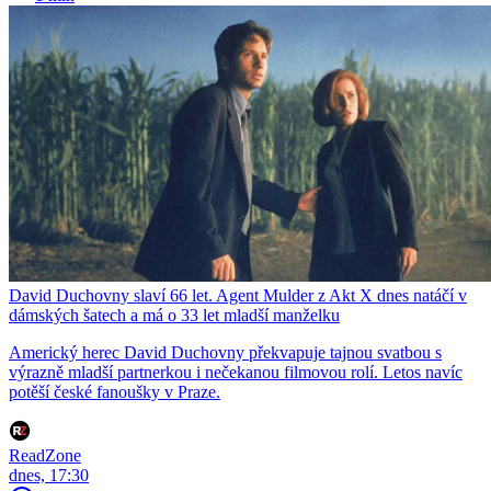
David Duchovny slaví 66 let. Agent Mulder z Akt X dnes natáčí v
dámských šatech a má o 33 let mladší manželku
Americký herec David Duchovny překvapuje tajnou svatbou s
výrazně mladší partnerkou i nečekanou filmovou rolí. Letos navíc
potěší české fanoušky v Praze.
ReadZone
dnes, 17:30