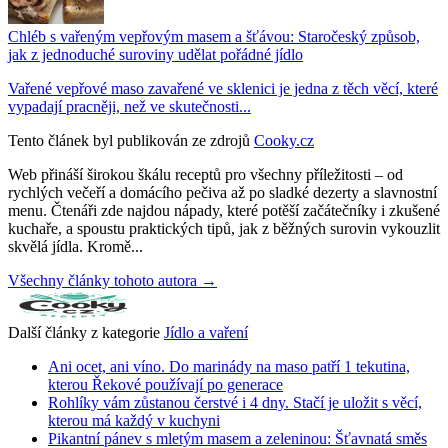
Chléb s vařeným vepřovým masem a šťávou: Staročeský způsob,
jak z jednoduché suroviny udělat pořádné jídlo
Vařené vepřové maso zavařené ve sklenici je jedna z těch věcí, které
vypadají pracněji, než ve skutečnosti...
Tento článek byl publikován ze zdrojů
Cooky.cz
Web přináší širokou škálu receptů pro všechny příležitosti – od
rychlých večeří a domácího pečiva až po sladké dezerty a slavnostní
menu. Čtenáři zde najdou nápady, které potěší začátečníky i zkušené
kuchaře, a spoustu praktických tipů, jak z běžných surovin vykouzlit
skvělá jídla. Kromě...
Všechny články tohoto autora →
Další články z kategorie
Jídlo a vaření
Ani ocet, ani víno. Do marinády na maso patří 1 tekutina,
kterou Řekové používají po generace
Rohlíky vám zůstanou čerstvé i 4 dny. Stačí je uložit s věcí,
kterou má každý v kuchyni
Pikantní pánev s mletým masem a zeleninou: Šťavnatá směs