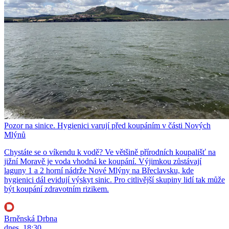
Pozor na sinice. Hygienici varují před koupáním v části Nových
Mlýnů
Chystáte se o víkendu k vodě? Ve většině přírodních koupališť na
jižní Moravě je voda vhodná ke koupání. Výjimkou zůstávají
laguny 1 a 2 horní nádrže Nové Mlýny na Břeclavsku, kde
hygienici dál evidují výskyt sinic. Pro citlivější skupiny lidí tak může
být koupání zdravotním rizikem.
Brněnská Drbna
dnes, 18:30