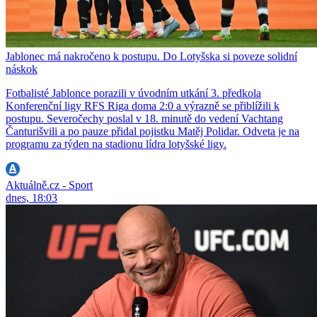
Jablonec má nakročeno k postupu. Do Lotyšska si poveze solidní
náskok
Fotbalisté Jablonce porazili v úvodním utkání 3. předkola
Konferenční ligy RFS Riga doma 2:0 a výrazně se přiblížili k
postupu. Severočechy poslal v 18. minutě do vedení Vachtang
Čanturišvili a po pauze přidal pojistku Matěj Polidar. Odveta je na
programu za týden na stadionu lídra lotyšské ligy.
Aktuálně.cz - Sport
dnes, 18:03