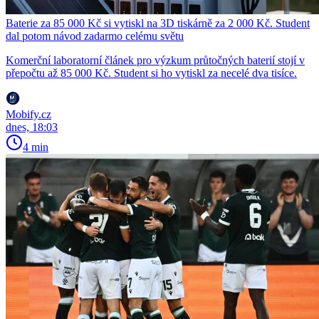
Baterie za 85 000 Kč si vytiskl na 3D tiskárně za 2 000 Kč. Student
dal potom návod zadarmo celému světu
Komerční laboratorní článek pro výzkum průtočných baterií stojí v
přepočtu až 85 000 Kč. Student si ho vytiskl za necelé dva tisíce.
Mobify.cz
dnes, 18:03
4 min