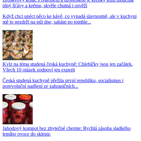
plný šťávy a krému, skvěle chutná i osvěží
Když chci upéct něco ke kávě, co vypadá slavnostně, ale v kuchyni
mě to nezdrží na půl dne, sahám po tomhle...
Kvíz na téma studená česká kuchyně: Chlebíčky jsou jen začátek.
Všech 10 otázek zodpoví jen experti
Česká studená kuchyně přežila první republiku, socialismus i
porevoluční nadšení ze zahraničních...
Jahodový kompot bez zbytečné chemie: Rychlá zásoba sladkého
letního ovoce do sklenic