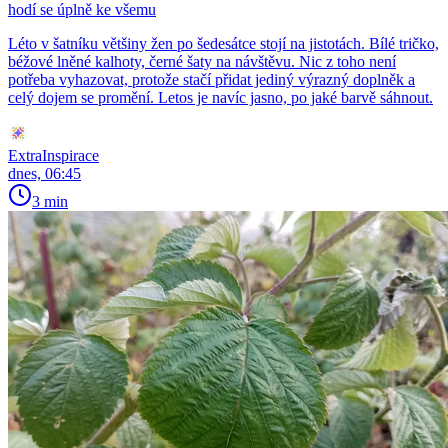
hodí se úplně ke všemu
Léto v šatníku většiny žen po šedesátce stojí na jistotách. Bílé tričko,
béžové lněné kalhoty, černé šaty na návštěvu. Nic z toho není
potřeba vyhazovat, protože stačí přidat jediný výrazný doplněk a
celý dojem se promění. Letos je navíc jasno, po jaké barvě sáhnout.
ExtraInspirace
dnes, 06:45
3 min