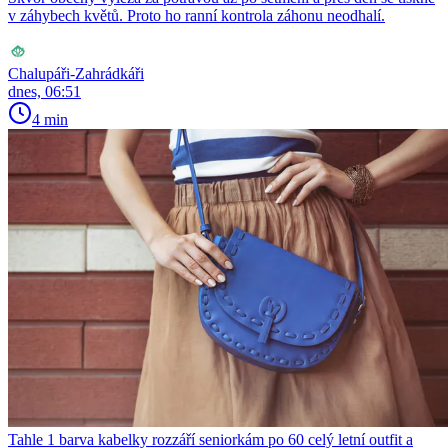
v záhybech květů. Proto ho ranní kontrola záhonu neodhalí.
Chalupáři-Zahrádkáři
dnes, 06:51
4 min
Tahle 1 barva kabelky rozzáří seniorkám po 60 celý letní outfit a