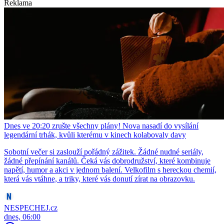
Reklama
Dnes ve 20:20 zrušte všechny plány! Nova nasadí do vysílání
legendární trhák, kvůli kterému v kinech kolabovaly davy
Sobotní večer si zaslouží pořádný zážitek. Žádné nudné seriály,
žádné přepínání kanálů. Čeká vás dobrodružství, které kombinuje
napětí, humor a akci v jednom balení. Velkofilm s hereckou chemií,
která vás vtáhne, a triky, které vás donutí zírat na obrazovku.
NESPECHEJ.cz
dnes, 06:00