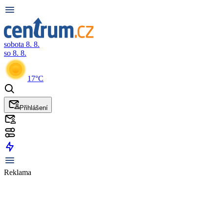
sobota 8. 8.
so 8. 8.
17°C
Přihlášení
Reklama