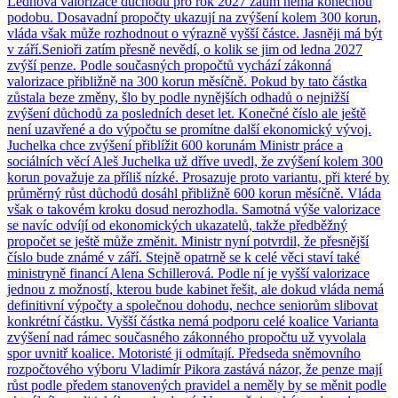
Lednová valorizace důchodů pro rok 2027 zatím nemá konečnou
podobu. Dosavadní propočty ukazují na zvýšení kolem 300 korun,
vláda však může rozhodnout o výrazně vyšší částce. Jasněji má být
v září.Senioři zatím přesně nevědí, o kolik se jim od ledna 2027
zvýší penze. Podle současných propočtů vychází zákonná
valorizace přibližně na 300 korun měsíčně. Pokud by tato částka
zůstala beze změny, šlo by podle nynějších odhadů o nejnižší
zvýšení důchodů za posledních deset let. Konečné číslo ale ještě
není uzavřené a do výpočtu se promítne další ekonomický vývoj.
Juchelka chce zvýšení přiblížit 600 korunám Ministr práce a
sociálních věcí Aleš Juchelka už dříve uvedl, že zvýšení kolem 300
korun považuje za příliš nízké. Prosazuje proto variantu, při které by
průměrný růst důchodů dosáhl přibližně 600 korun měsíčně. Vláda
však o takovém kroku dosud nerozhodla. Samotná výše valorizace
se navíc odvíjí od ekonomických ukazatelů, takže předběžný
propočet se ještě může změnit. Ministr nyní potvrdil, že přesnější
číslo bude známé v září. Stejně opatrně se k celé věci staví také
ministryně financí Alena Schillerová. Podle ní je vyšší valorizace
jednou z možností, kterou bude kabinet řešit, ale dokud vláda nemá
definitivní výpočty a společnou dohodu, nechce seniorům slibovat
konkrétní částku. Vyšší částka nemá podporu celé koalice Varianta
zvýšení nad rámec současného zákonného propočtu už vyvolala
spor uvnitř koalice. Motoristé ji odmítají. Předseda sněmovního
rozpočtového výboru Vladimír Pikora zastává názor, že penze mají
růst podle předem stanovených pravidel a neměly by se měnit podle