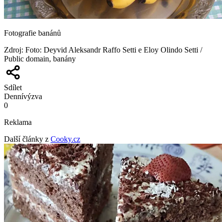
Fotografie banánů
Zdroj
:
Foto: Deyvid Aleksandr Raffo Setti e Eloy Olindo Setti /
Public domain, banány
Sdílet
Denní
výzva
0
Reklama
Další články z
Cooky.cz