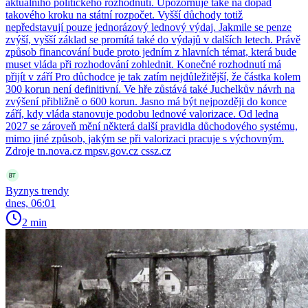
aktuálního politického rozhodnutí. Upozorňuje také na dopad
takového kroku na státní rozpočet. Vyšší důchody totiž
nepředstavují pouze jednorázový lednový výdaj. Jakmile se penze
zvýší, vyšší základ se promítá také do výdajů v dalších letech. Právě
způsob financování bude proto jedním z hlavních témat, která bude
muset vláda při rozhodování zohlednit. Konečné rozhodnutí má
přijít v září Pro důchodce je tak zatím nejdůležitější, že částka kolem
300 korun není definitivní. Ve hře zůstává také Juchelkův návrh na
zvýšení přibližně o 600 korun. Jasno má být nejpozději do konce
září, kdy vláda stanovuje podobu lednové valorizace. Od ledna
2027 se zároveň mění některá další pravidla důchodového systému,
mimo jiné způsob, jakým se při valorizaci pracuje s výchovným.
Zdroje tn.nova.cz mpsv.gov.cz cssz.cz
Byznys trendy
dnes, 06:01
2 min