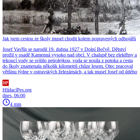
Jak jsem cestou ze školy musel chodit kolem popravených odbojářů
Josef Vavřín se narodil 19. dubna 1927 v Dolní Bečvě. Dětství
prožil v osadě Kamenná vysoko nad obcí. V chalupě bez elektřiny a
tekoucí vody se svítilo petrolejkou, voda se nosila z potoka a cesta
do školy znamenala několik kilometrů chůze lesem. Otec pracoval
většinu týdne v ostravských železárnách, a tak musel Josef od útlého
HlídacíPes.org
dnes, 06:00
4 min