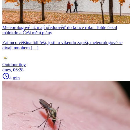
Meteorologové už mají předpověď do konce roku. Tohle čekal
málokdo a Češi mění plány
Zatímco většina lidí řeší, jestli o víkendu zaprší, meteorologové se
dívají mnohem […]
Outdoor tipy
dnes, 06:28
4 min