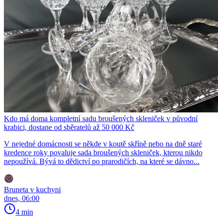
Kdo má doma kompletní sadu broušených skleniček v původní
krabici, dostane od sběratelů až 50 000 Kč
V nejedné domácnosti se někde v koutě skříně nebo na dně staré
kredence roky povaluje sada broušených skleniček, kterou nikdo
nepoužívá. Bývá to dědictví po prarodičích, na které se dávno...
Bruneta v kuchyni
dnes, 06:00
4 min