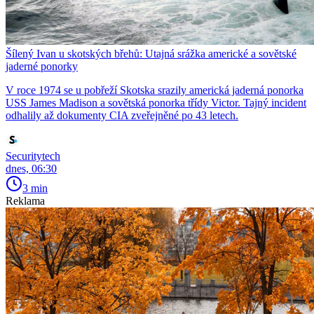
Šílený Ivan u skotských břehů: Utajná srážka americké a sovětské
jaderné ponorky
V roce 1974 se u pobřeží Skotska srazily americká jaderná ponorka
USS James Madison a sovětská ponorka třídy Victor. Tajný incident
odhalily až dokumenty CIA zveřejněné po 43 letech.
Securitytech
dnes, 06:30
3 min
Reklama