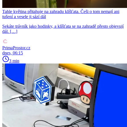
Tahle květina přitahuje na zahradu klíšťata. Češi o tom nemají ani
tušení a vesele ji sází dál
Sekáte trávník jako hodinky, a klíšťata se na zahradě přesto objevují
dál. […]
PrimaProstor.cz
dnes, 06:15
3 min