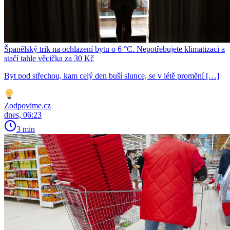
Španělský trik na ochlazení bytu o 6 °C. Nepotřebujete klimatizaci a
stačí tahle věcička za 30 Kč
Byt pod střechou, kam celý den buší slunce, se v létě promění […]
Zodpovime.cz
dnes, 06:23
3 min