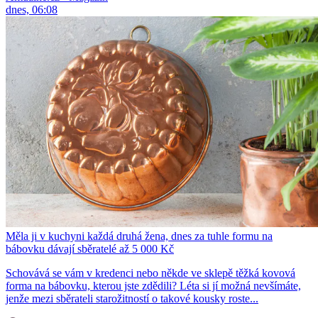
dnes, 06:08
Měla ji v kuchyni každá druhá žena, dnes za tuhle formu na
bábovku dávají sběratelé až 5 000 Kč
Schovává se vám v kredenci nebo někde ve sklepě těžká kovová
forma na bábovku, kterou jste zdědili? Léta si jí možná nevšímáte,
jenže mezi sběrateli starožitností o takové kousky roste...