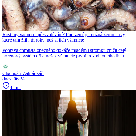
Rostliny vadnou i přes zalévání? Pod zemí je možná žerou larvy,
které tam žijí i tři roky, než si jich všimnete
Ponrava chrousta obecného dokáže mladému stromku zničit celý
kořenový systém dřív, než si všimnete prvního vadnoucího listu.
Chalupáři-Zahrádkáři
dnes, 06:24
4 min