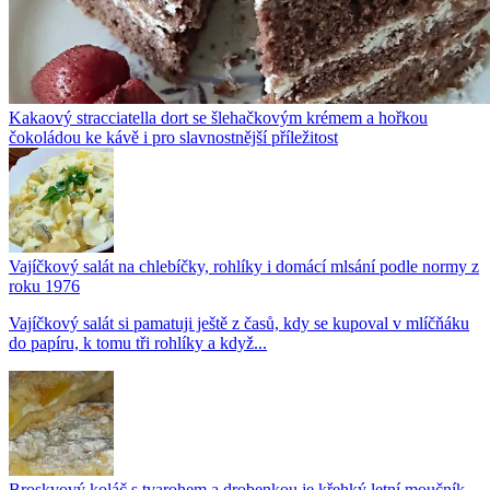
Kakaový stracciatella dort se šlehačkovým krémem a hořkou
čokoládou ke kávě i pro slavnostnější příležitost
Vajíčkový salát na chlebíčky, rohlíky i domácí mlsání podle normy z
roku 1976
Vajíčkový salát si pamatuji ještě z časů, kdy se kupoval v mlíčňáku
do papíru, k tomu tři rohlíky a když...
Broskvový koláč s tvarohem a drobenkou je křehký letní moučník