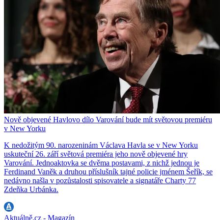
Nově objevené Havlovo dílo Varování bude mít světovou premiéru
v New Yorku
K nedožitým 90. narozeninám Václava Havla se v New Yorku
uskuteční 26. září světová premiéra jeho nově objevené hry
Varování. Jednoaktovka se dvěma postavami, z nichž jednou je
Ferdinand Vaněk a druhou příslušník tajné policie jménem Šeřík, se
nedávno našla v pozůstalosti spisovatele a signatáře Charty 77
Zdeňka Urbánka.
Aktuálně.cz - Magazín