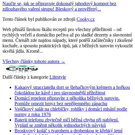
Naučte se, jak se připravuje dokonalý jahodový kompot bez
zdlouhavého vaření sirupu! Bleskový a prověřený...
Tento článek byl publikován ze zdrojů
Cooky.cz
Web přináší širokou škálu receptů pro všechny příležitosti – od
rychlých večeří a domácího pečiva až po sladké dezerty a slavnostní
menu. Čtenáři zde najdou nápady, které potěší začátečníky i zkušené
kuchaře, a spoustu praktických tipů, jak z běžných surovin vykouzlit
skvělá jídla. Kromě...
Všechny články tohoto autora →
Další články z kategorie
Lifestyle
Kakaový stracciatella dort se šlehačkovým krémem a hořkou
čokoládou ke kávě i pro slavnostnější příležitost
Domácí repelent připravíte z několika běžných surovin.
Pomůže omezit hmyz bez nepříjemného zápachu
Vajíčkový salát na chlebíčky, rohlíky i domácí mlsání podle
normy z roku 1976
Baterii telefonu zbytečně ničí běžná chyba při nabíjení.
Vyplatí se změnit několik jednoduchých návyků
Broskvový koláč s tvarohem a drobenkou je křehký letní