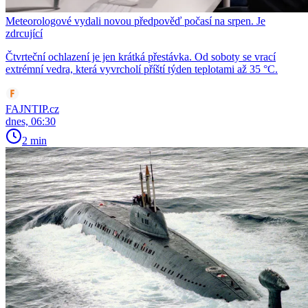
Meteorologové vydali novou předpověď počasí na srpen. Je
zdrcující
Čtvrteční ochlazení je jen krátká přestávka. Od soboty se vrací
extrémní vedra, která vyvrcholí příští týden teplotami až 35 °C.
FAJNTIP.cz
dnes, 06:30
2 min