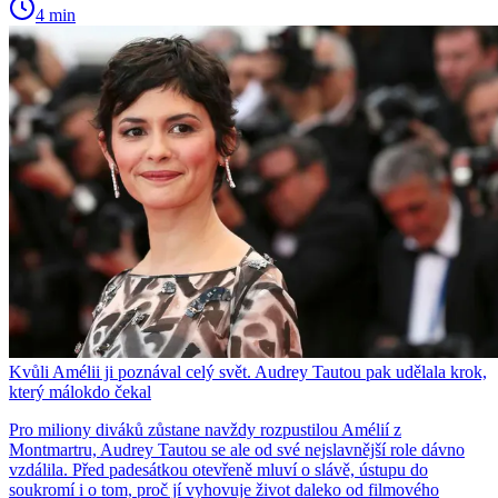
4 min
Kvůli Amélii ji poznával celý svět. Audrey Tautou pak udělala krok,
který málokdo čekal
Pro miliony diváků zůstane navždy rozpustilou Amélií z
Montmartru, Audrey Tautou se ale od své nejslavnější role dávno
vzdálila. Před padesátkou otevřeně mluví o slávě, ústupu do
soukromí i o tom, proč jí vyhovuje život daleko od filmového