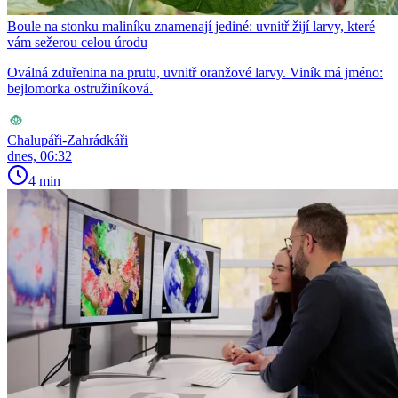
Boule na stonku maliníku znamenají jediné: uvnitř žijí larvy, které
vám sežerou celou úrodu
Oválná zduřenina na prutu, uvnitř oranžové larvy. Viník má jméno:
bejlomorka ostružiníková.
Chalupáři-Zahrádkáři
dnes, 06:32
4 min