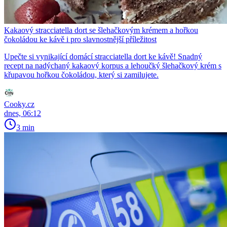
Kakaový stracciatella dort se šlehačkovým krémem a hořkou
čokoládou ke kávě i pro slavnostnější příležitost
Upečte si vynikající domácí stracciatella dort ke kávě! Snadný
recept na nadýchaný kakaový korpus a lehoučký šlehačkový krém s
křupavou hořkou čokoládou, který si zamilujete.
Cooky.cz
dnes, 06:12
3 min