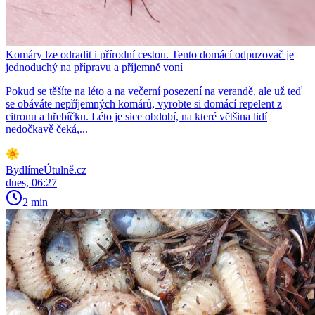
Komáry lze odradit i přírodní cestou. Tento domácí odpuzovač je
jednoduchý na přípravu a příjemně voní
Pokud se těšíte na léto a na večerní posezení na verandě, ale už teď
se obáváte nepříjemných komárů, vyrobte si domácí repelent z
citronu a hřebíčku. Léto je sice období, na které většina lidí
nedočkavě čeká,...
BydlímeÚtulně.cz
dnes, 06:27
2 min