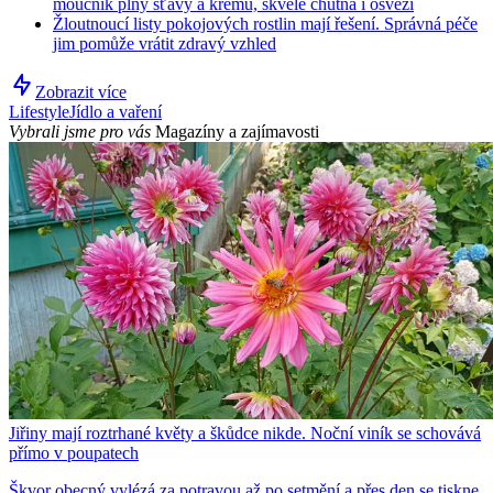
moučník plný šťávy a krému, skvěle chutná i osvěží
Žloutnoucí listy pokojových rostlin mají řešení. Správná péče
jim pomůže vrátit zdravý vzhled
Zobrazit více
Lifestyle
Jídlo a vaření
Vybrali jsme pro vás
Magazíny a zajímavosti
Jiřiny mají roztrhané květy a škůdce nikde. Noční viník se schovává
přímo v poupatech
Škvor obecný vylézá za potravou až po setmění a přes den se tiskne