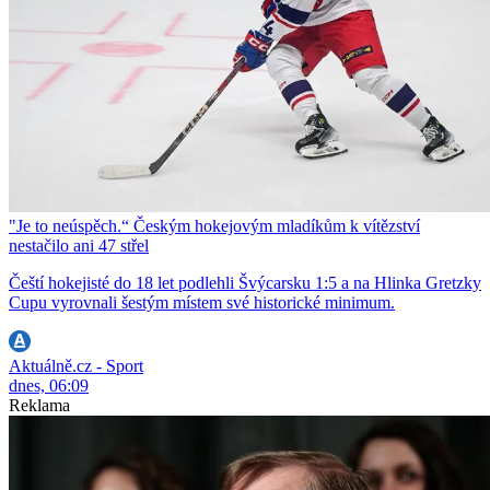
"Je to neúspěch.“ Českým hokejovým mladíkům k vítězství
nestačilo ani 47 střel
Čeští hokejisté do 18 let podlehli Švýcarsku 1:5 a na Hlinka Gretzky
Cupu vyrovnali šestým místem své historické minimum.
Aktuálně.cz - Sport
dnes, 06:09
Reklama