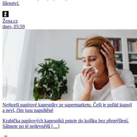
šílenství.
Žena.cz
dnes, 05:59
Nejhorší papírové kapesníky ze supermarketu. Češi je pořád kupují
a neví, čím jsou napuštěné
Krabička papírových kapesníků putuje do košíku bez přemýšlení.
Sáhnete po té nejlevnější […]