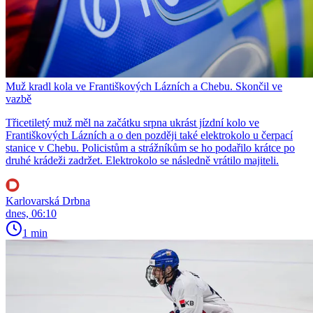
Muž kradl kola ve Františkových Lázních a Chebu. Skončil ve
vazbě
Třicetiletý muž měl na začátku srpna ukrást jízdní kolo ve
Františkových Lázních a o den později také elektrokolo u čerpací
stanice v Chebu. Policistům a strážníkům se ho podařilo krátce po
druhé krádeži zadržet. Elektrokolo se následně vrátilo majiteli.
Karlovarská Drbna
dnes, 06:10
1 min