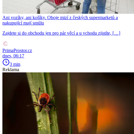
Ani vozíky, ani košíky. Oboje mizí z českých supermarketů a
nakupující mají smůlu
Zajdete si do obchodu jen pro pár věcí a u vchodu zjistíte, […]
PrimaProstor.cz
dnes, 06:17
3 min
Reklama