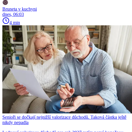
Bruneta v kuchyni
dnes, 06:03
4 min
Senioři se dočkají nejnižší valorizace důchodů. Taková částka ještě
nikdy nepadla