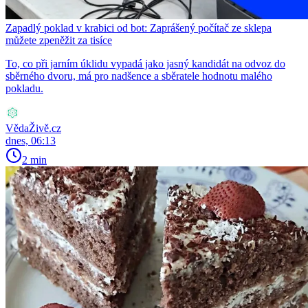
Zapadlý poklad v krabici od bot: Zaprášený počítač ze sklepa
můžete zpeněžit za tisíce
To, co při jarním úklidu vypadá jako jasný kandidát na odvoz do
sběrného dvoru, má pro nadšence a sběratele hodnotu malého
pokladu.
VědaŽivě.cz
dnes, 06:13
2 min