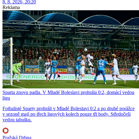
8. 8. 2026, 20:20
Reklama
Sparta znovu padla. V Mladé Boleslavi prohrála 0:2, domácí vedou
ligu
Fotbalisté Sparty prohráli v Mladé Boleslavi 0:2 a po druhé porážce
v sezoně mají po třech ligových kolech pouze tři body. Středočeši
vedou tabulku.
Pražská Drbna