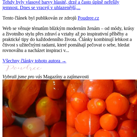
Tehdy byly vlasové barvy hlasité, drzé a často úplně neřešily
jemnost. Dnes se vracejí v uhlazenější,...
Tento článek byl publikován ze zdrojů
Poudree.cz
Web se věnuje tématům blízkým moderním ženám – od módy, krásy
a životního stylu přes zdraví a vztahy až po inspirativní příběhy a
praktické tipy do každodenního života. Články kombinují lehkost a
čtivost s užitečnými radami, které pomáhají pečovat o sebe, hledat
rovnováhu a nacházet inspiraci v...
Všechny články tohoto autora →
Vybrali jsme pro vás
Magazíny a zajímavosti