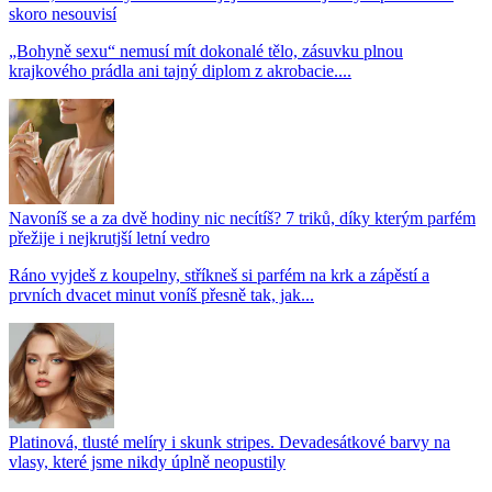
skoro nesouvisí
„Bohyně sexu“ nemusí mít dokonalé tělo, zásuvku plnou
krajkového prádla ani tajný diplom z akrobacie....
Navoníš se a za dvě hodiny nic necítíš? 7 triků, díky kterým parfém
přežije i nejkrutjší letní vedro
Ráno vyjdeš z koupelny, stříkneš si parfém na krk a zápěstí a
prvních dvacet minut voníš přesně tak, jak...
Platinová, tlusté melíry i skunk stripes. Devadesátkové barvy na
vlasy, které jsme nikdy úplně neopustily