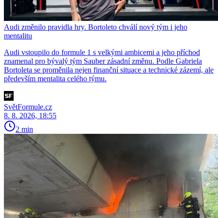
Audi změnilo pravidla hry. Bortoleto chválí nový tým i jeho
mentalitu
Audi vstoupilo do formule 1 s velkými ambicemi a jeho příchod
znamenal pro bývalý tým Sauber zásadní změnu. Podle Gabriela
Bortoleta se proměnila nejen finanční situace a technické zázemí, ale
především mentalita celého týmu.
SvětFormule.cz
8. 8. 2026, 18:55
2 min