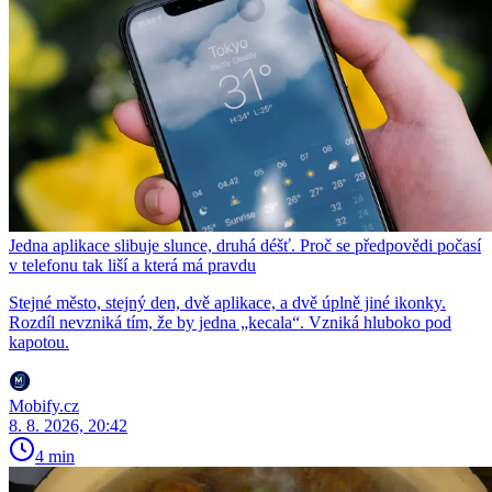
Jedna aplikace slibuje slunce, druhá déšť. Proč se předpovědi počasí
v telefonu tak liší a která má pravdu
Stejné město, stejný den, dvě aplikace, a dvě úplně jiné ikonky.
Rozdíl nevzniká tím, že by jedna „kecala“. Vzniká hluboko pod
kapotou.
Mobify.cz
8. 8. 2026, 20:42
4 min