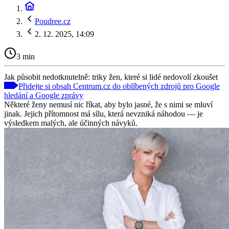
Poudree.cz
2. 12. 2025, 14:09
3 min
Jak působit nedotknutelně: triky žen, které si lidé nedovolí zkoušet
Přidejte si obsah Centrum.cz do oblíbených zdrojů pro Google
hledání a Google zprávy
Některé ženy nemusí nic říkat, aby bylo jasné, že s nimi se mluví
jinak. Jejich přítomnost má sílu, která nevzniká náhodou — je
výsledkem malých, ale účinných návyků.