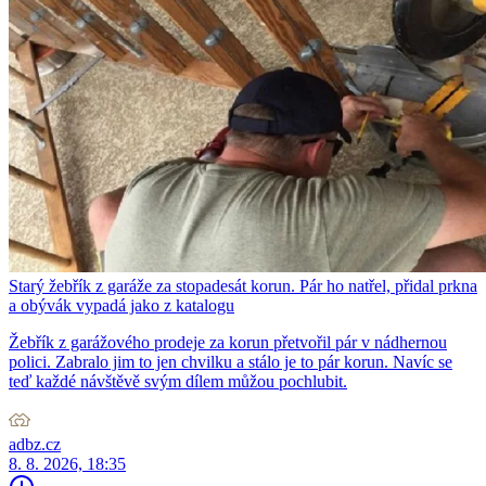
Starý žebřík z garáže za stopadesát korun. Pár ho natřel, přidal prkna
a obývák vypadá jako z katalogu
Žebřík z garážového prodeje za korun přetvořil pár v nádhernou
polici. Zabralo jim to jen chvilku a stálo je to pár korun. Navíc se
teď každé návštěvě svým dílem můžou pochlubit.
adbz.cz
8. 8. 2026, 18:35