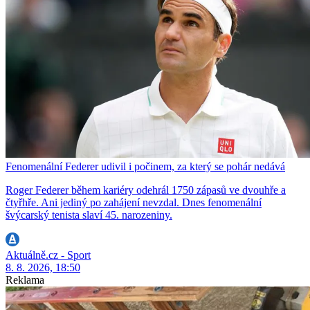
Fenomenální Federer udivil i počinem, za který se pohár nedává
Roger Federer během kariéry odehrál 1750 zápasů ve dvouhře a
čtyřhře. Ani jediný po zahájení nevzdal. Dnes fenomenální
švýcarský tenista slaví 45. narozeniny.
Aktuálně.cz - Sport
8. 8. 2026, 18:50
Reklama