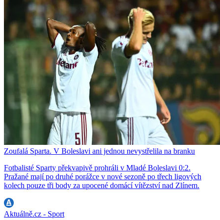
Zoufalá Sparta. V Boleslavi ani jednou nevystřelila na branku
Fotbalisté Sparty překvapivě prohráli v Mladé Boleslavi 0:2.
Pražané mají po druhé porážce v nové sezoně po třech ligových
kolech pouze tři body za upocené domácí vítězství nad Zlínem.
Aktuálně.cz - Sport