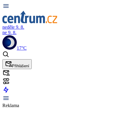
neděle 9. 8.
ne 9. 8.
17°C
Přihlášení
Reklama