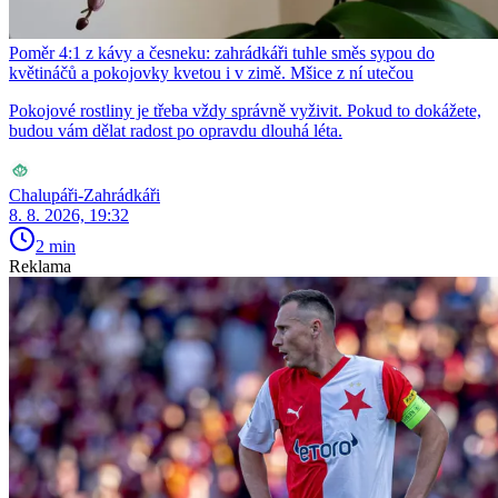
Poměr 4:1 z kávy a česneku: zahrádkáři tuhle směs sypou do
květináčů a pokojovky kvetou i v zimě. Mšice z ní utečou
Pokojové rostliny je třeba vždy správně vyživit. Pokud to dokážete,
budou vám dělat radost po opravdu dlouhá léta.
Chalupáři-Zahrádkáři
8. 8. 2026, 19:32
2 min
Reklama