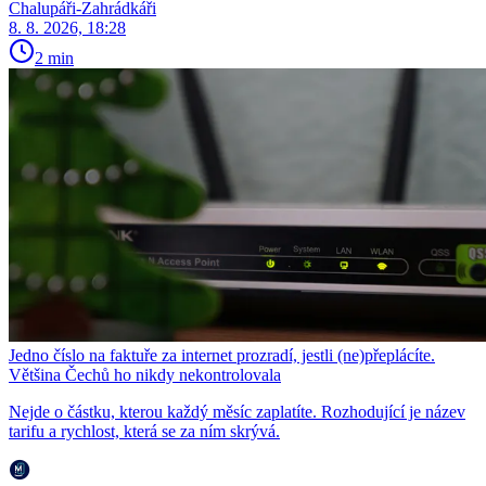
Chalupáři-Zahrádkáři
8. 8. 2026, 18:28
2 min
Jedno číslo na faktuře za internet prozradí, jestli (ne)přeplácíte.
Většina Čechů ho nikdy nekontrolovala
Nejde o částku, kterou každý měsíc zaplatíte. Rozhodující je název
tarifu a rychlost, která se za ním skrývá.