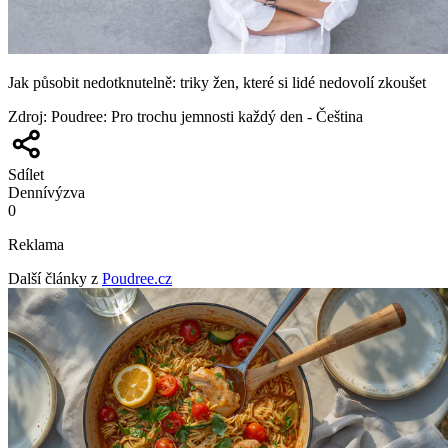
Jak působit nedotknutelně: triky žen, které si lidé nedovolí zkoušet
Zdroj
:
Poudree: Pro trochu jemnosti každý den - Čeština
Sdílet
Denní
výzva
0
Reklama
Další články z
Poudree.cz