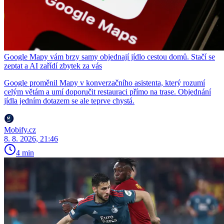
Google Mapy vám brzy samy objednají jídlo cestou domů. Stačí se
zeptat a AI zařídí zbytek za vás
Google proměnil Mapy v konverzačního asistenta, který rozumí
celým větám a umí doporučit restauraci přímo na trase. Objednání
jídla jedním dotazem se ale teprve chystá.
Mobify.cz
8. 8. 2026, 21:46
4 min