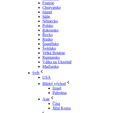
Francie
Chorvatsko
Island
Itálie
Německo
Polsko
Rakousko
Řecko
Rusko
Španělsko
Švédsko
Velká Británie
Rumunsko
Válka na Ukrajině
Maďarsko
Svět
USA
Blízký východ
Izrael
Palestina
Asie
Čína
Jižní Korea