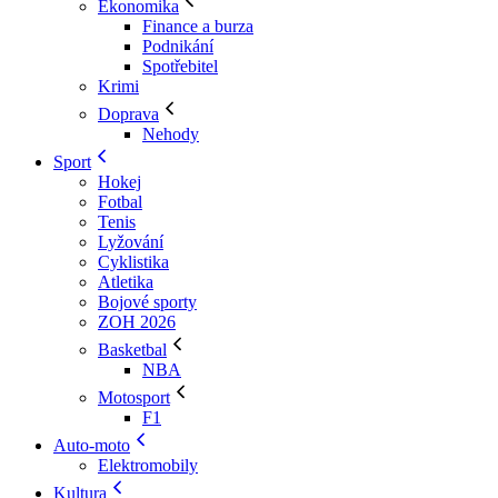
Ekonomika
Finance a burza
Podnikání
Spotřebitel
Krimi
Doprava
Nehody
Sport
Hokej
Fotbal
Tenis
Lyžování
Cyklistika
Atletika
Bojové sporty
ZOH 2026
Basketbal
NBA
Motosport
F1
Auto-moto
Elektromobily
Kultura