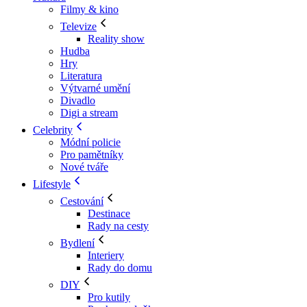
Filmy & kino
Televize
Reality show
Hudba
Hry
Literatura
Výtvarné umění
Divadlo
Digi a stream
Celebrity
Módní policie
Pro pamětníky
Nové tváře
Lifestyle
Cestování
Destinace
Rady na cesty
Bydlení
Interiery
Rady do domu
DIY
Pro kutily