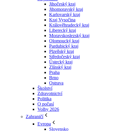
Jihočeský kraj
Jihomoravský kraj
Karlovarský kraj
Kraj Vysočina
Králověhradecký kraj
Liberecký kraj
Moravskoslezský kraj
Olomoucký kraj
Pardubický kraj
Plzeňský kraj
Středočeský kraj
Ústecký kraj
Zlínský kraj
Praha
Brno
Ostrava
Školství
Zdravotnictví
Politika
O počasí
Volby 2026
Zahraničí
Evropa
Slovensko