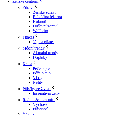
Ženské centrum
Zdraví
Ženské zdraví
Babiččina lékárna
Hubnutí
Duševní zdraví
Wellbeing
Fitness
Jóga a pilates
Módní trendy
Aktuální trendy
Doplňky
Krása
Péče o pleť
Péče o tělo
Vlasy
Nehty
Příběhy ze života
Inspirativní ženy
Rodina & komunita
Výchova
Přátelství
Vztahy