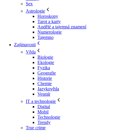
Sex
Astrologie
Horoskopy
Tarot a karty
Andělé a tajemná znamení
Numerologie
Tajemno
Zajímavosti
Věda
Biologie
Ekologie
Fyzika
Geografie
Historie
Chemie
Jazykověda
Vesmír
IT a technologie
Digital
Mobil
Technologie
Trendy
True crime