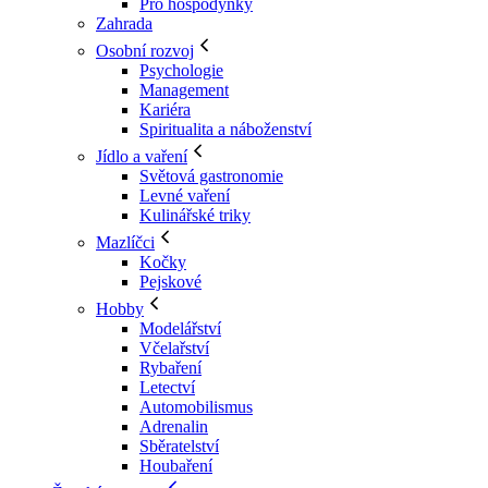
Pro hospodyňky
Zahrada
Osobní rozvoj
Psychologie
Management
Kariéra
Spiritualita a náboženství
Jídlo a vaření
Světová gastronomie
Levné vaření
Kulinářské triky
Mazlíčci
Kočky
Pejskové
Hobby
Modelářství
Včelařství
Rybaření
Letectví
Automobilismus
Adrenalin
Sběratelství
Houbaření