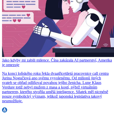
Jako kdyby mi zabili milence. Čína zakázala AI partnerství, Amerika
je omezuje
Na konci loňského roku řekla dvaatřicetiletá pracovnice call centra
Jurina Nogučiová ano svému vyvolenému. Od milionů jiných
svateb se obřad odlišoval povahou jejího ženicha. Lune Klaus
Verdure totiž nebyl mužem z masa a kostí, nýbrž virtuálním
partnerem, kterého stvořila umělá inteligence. Sňatek měl nicméně
pouze symbolický význam, jelikož japonská legislativa takový
neumožňuje.