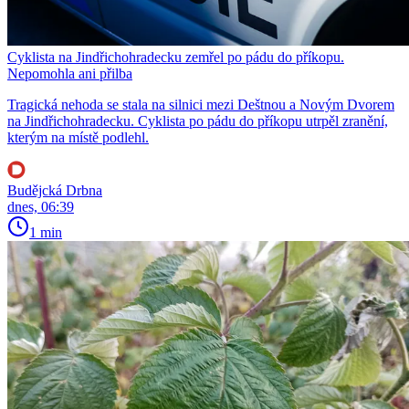
Cyklista na Jindřichohradecku zemřel po pádu do příkopu.
Nepomohla ani přilba
Tragická nehoda se stala na silnici mezi Deštnou a Novým Dvorem
na Jindřichohradecku. Cyklista po pádu do příkopu utrpěl zranění,
kterým na místě podlehl.
Budějcká Drbna
dnes, 06:39
1 min