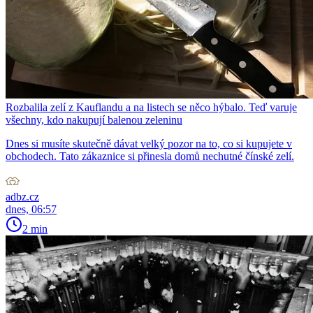
Rozbalila zelí z Kauflandu a na listech se něco hýbalo. Teď varuje
všechny, kdo nakupují balenou zeleninu
Dnes si musíte skutečně dávat velký pozor na to, co si kupujete v
obchodech. Tato zákaznice si přinesla domů nechutné čínské zelí.
adbz.cz
dnes, 06:57
2 min