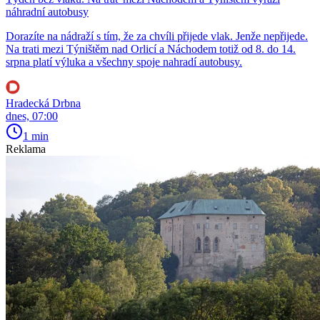
náhradní autobusy
Dorazíte na nádraží s tím, že za chvíli přijede vlak. Jenže nepřijede.
Na trati mezi Týništěm nad Orlicí a Náchodem totiž od 8. do 14.
srpna platí výluka a všechny spoje nahradí autobusy.
Hradecká Drbna
dnes, 07:00
1 min
Reklama