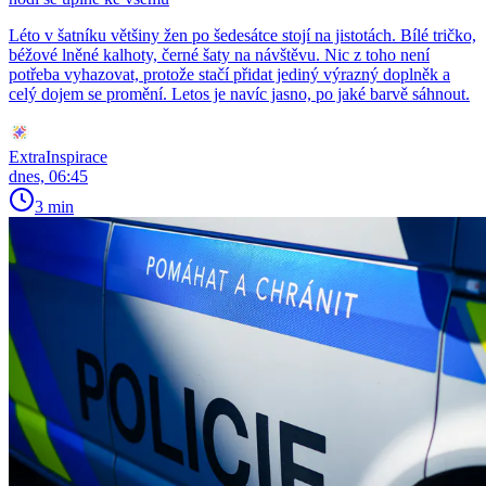
Léto v šatníku většiny žen po šedesátce stojí na jistotách. Bílé tričko,
béžové lněné kalhoty, černé šaty na návštěvu. Nic z toho není
potřeba vyhazovat, protože stačí přidat jediný výrazný doplněk a
celý dojem se promění. Letos je navíc jasno, po jaké barvě sáhnout.
ExtraInspirace
dnes, 06:45
3 min