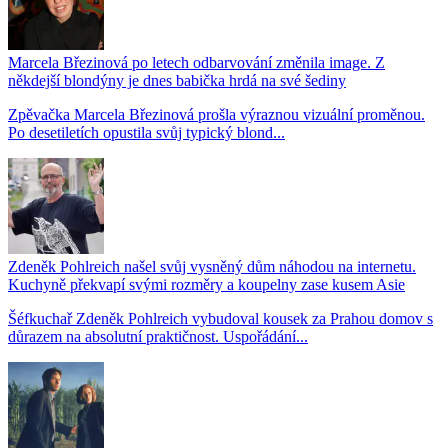
Marcela Březinová po letech odbarvování změnila image. Z
někdejší blondýny je dnes babička hrdá na své šediny
Zpěvačka Marcela Březinová prošla výraznou vizuální proměnou.
Po desetiletích opustila svůj typický blond...
Zdeněk Pohlreich našel svůj vysněný dům náhodou na internetu.
Kuchyně překvapí svými rozměry a koupelny zase kusem Asie
Šéfkuchař Zdeněk Pohlreich vybudoval kousek za Prahou domov s
důrazem na absolutní praktičnost. Uspořádání...