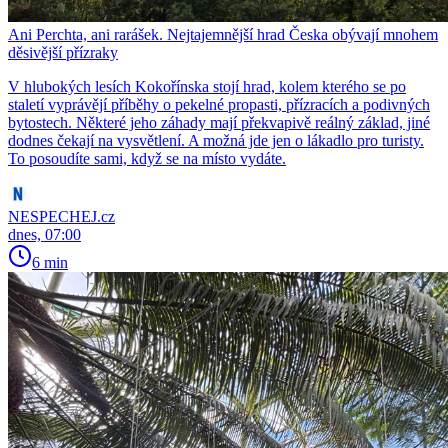
Ani Perchta, ani rarášek. Nejtajemnější hrad Česka obývají mnohem
děsivější přízraky
V hlubokých lesích Kokořínska stojí hrad, kolem kterého se po
staletí vyprávějí příběhy o pekelné propasti, přízracích a podivných
bytostech. Některé jeho záhady mají překvapivě reálný základ, jiné
dodnes čekají na vysvětlení. A možná jde jen o lákadlo pro turisty.
To posoudíte sami, když se na místo vydáte.
NESPECHEJ.cz
dnes, 07:00
6 min