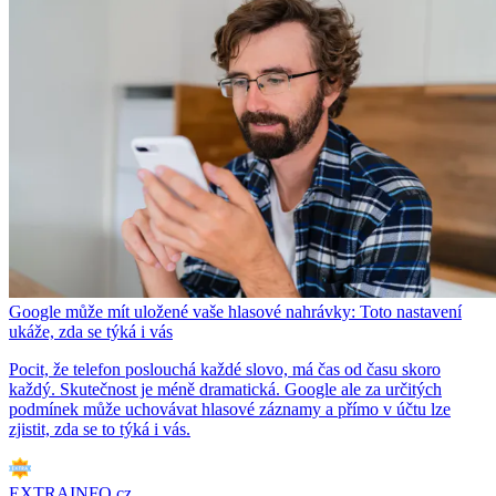
Google může mít uložené vaše hlasové nahrávky: Toto nastavení
ukáže, zda se týká i vás
Pocit, že telefon poslouchá každé slovo, má čas od času skoro
každý. Skutečnost je méně dramatická. Google ale za určitých
podmínek může uchovávat hlasové záznamy a přímo v účtu lze
zjistit, zda se to týká i vás.
EXTRAINFO.cz