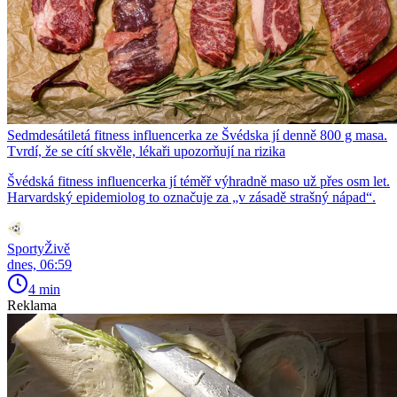
Sedmdesátiletá fitness influencerka ze Švédska jí denně 800 g masa.
Tvrdí, že se cítí skvěle, lékaři upozorňují na rizika
Švédská fitness influencerka jí téměř výhradně maso už přes osm let.
Harvardský epidemiolog to označuje za „v zásadě strašný nápad“.
SportyŽivě
dnes, 06:59
4 min
Reklama