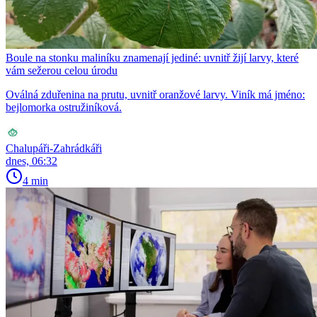
Boule na stonku maliníku znamenají jediné: uvnitř žijí larvy, které
vám sežerou celou úrodu
Oválná zduřenina na prutu, uvnitř oranžové larvy. Viník má jméno:
bejlomorka ostružiníková.
Chalupáři-Zahrádkáři
dnes, 06:32
4 min