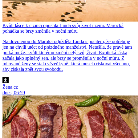
Kvůli lásce k cizinci opustila Linda svůj život i zemi. Marocká
pohádka se brzy změnila v noční můru
Na dovolenou do Maroka odjížděla Linda s pocitem, že potřebuje
jen na chvíli utéct od prázdného manželství. Netušila, že právě tam
potká muže, kvůli kterému změní celý svůj život. Exotická láska
začala jako splněný sen, ale brzy se proměnila v noční můru. Z
milované ženy se stala vězeňkyně, která musela riskovat všechno,
aby získala zpět svou svobodu.
Žena.cz
dnes, 06:59