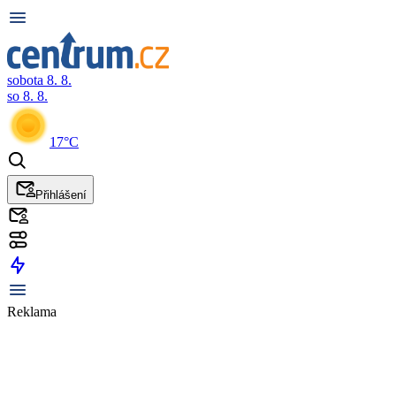
sobota 8. 8.
so 8. 8.
17°C
Přihlášení
Reklama