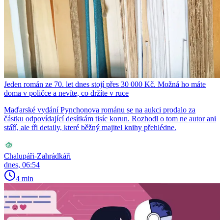
Jeden román ze 70. let dnes stojí přes 30 000 Kč. Možná ho máte
doma v poličce a nevíte, co držíte v ruce
Maďarské vydání Pynchonova románu se na aukci prodalo za
částku odpovídající desítkám tisíc korun. Rozhodl o tom ne autor ani
stáří, ale tři detaily, které běžný majitel knihy přehlédne.
Chalupáři-Zahrádkáři
dnes, 06:54
4 min