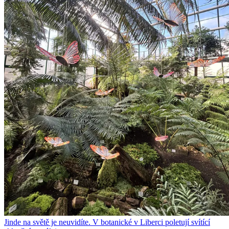
Jinde na světě je neuvidíte. V botanické v Liberci poletují svítící