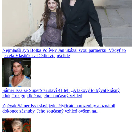
Nejmladší syn Bolka Polívky Jan ukázal svou partnerku. Vždyť to
je celá Vlastička z Dědictví, píší lidé
Sámer Issa ze SuperStar slaví 41 let. „A takový to býval krásný
kluk,“ reagují lidé na jeho současný vzhled
Zpěvák Sámer Issa slaví jednačtyřicáté narozeniny a oznámil
dokonce zásnuby. Jeho současný vzhled ovšem na...