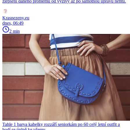
zlepšení daného problému od výživy až po samotnou úpravu nehtů.
Krasnezeny.eu
dnes, 06:49
2 min
Tahle 1 barva kabelky rozzáří seniorkám po 60 celý letní outfit a
hodí se úplně ke všemu