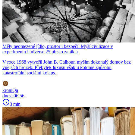
Měly neomezené jídlo, prostor i bezpečí. Myší civilizace v
experimentu Universe 25 přesto zanikla
V roce 1968 vytvořil John B. Calhoun myším dokonalý domov bez
vnějších hrozeb. Přebytek luxusu však u kolonie způsobil
katastrofální sociální kolaps.
kroniQa
dnes, 06:56
3 min