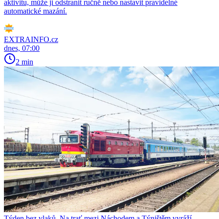
aktivitu, může ji odstranit ručně nebo nastavit pravidelné
automatické mazání.
EXTRAINFO.cz
dnes, 07:00
2 min
Týden bez vlaků. Na trať mezi Náchodem a Týništěm vyráží