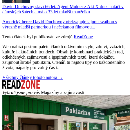
David Duchovny slaví 66 let. Agent Mulder z Akt X dnes natáčí v
dámských šatech a má o 33 let mladší manželku
Americký herec David Duchovny překvapuje tajnou svatbou s
výrazně mladší partnerkou i nečekanou filmovou...
Tento článek byl publikován ze zdrojů
ReadZone
Web nabízí pestrou paletu článků o životním stylu, zdraví, vztazích,
kultuře i aktuálních trendech. Obsah je kombinací praktických rad,
odlehčených zajímavostí a inspirativních textů, které dokážou
zaujmout široké publikum. Čtenáři tu najdou tipy do každodenního
života, nápady pro volný čas i...
Všechny články tohoto autora →
Vybrali jsme pro vás
Magazíny a zajímavosti