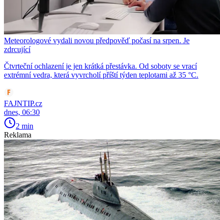
Meteorologové vydali novou předpověď počasí na srpen. Je
zdrcující
Čtvrteční ochlazení je jen krátká přestávka. Od soboty se vrací
extrémní vedra, která vyvrcholí příští týden teplotami až 35 °C.
FAJNTIP.cz
dnes, 06:30
2 min
Reklama