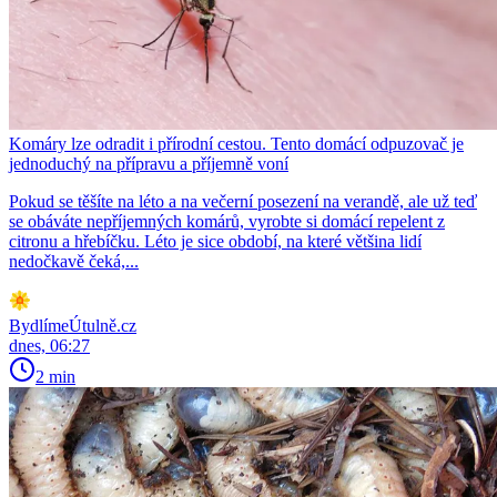
Komáry lze odradit i přírodní cestou. Tento domácí odpuzovač je
jednoduchý na přípravu a příjemně voní
Pokud se těšíte na léto a na večerní posezení na verandě, ale už teď
se obáváte nepříjemných komárů, vyrobte si domácí repelent z
citronu a hřebíčku. Léto je sice období, na které většina lidí
nedočkavě čeká,...
BydlímeÚtulně.cz
dnes, 06:27
2 min