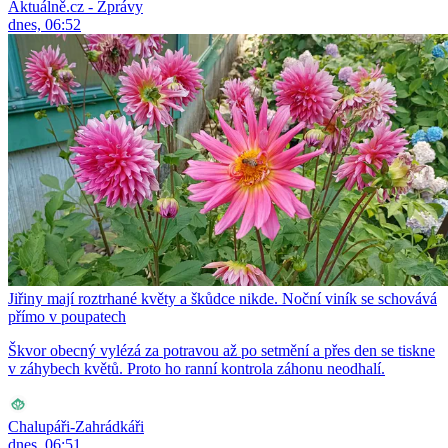
Aktuálně.cz - Zprávy
dnes, 06:52
Jiřiny mají roztrhané květy a škůdce nikde. Noční viník se schovává
přímo v poupatech
Škvor obecný vylézá za potravou až po setmění a přes den se tiskne
v záhybech květů. Proto ho ranní kontrola záhonu neodhalí.
Chalupáři-Zahrádkáři
dnes, 06:51