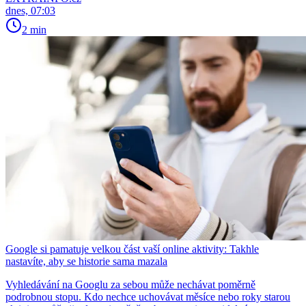
dnes, 07:03
2 min
Google si pamatuje velkou část vaší online aktivity: Takhle
nastavíte, aby se historie sama mazala
Vyhledávání na Googlu za sebou může nechávat poměrně
podrobnou stopu. Kdo nechce uchovávat měsíce nebo roky starou