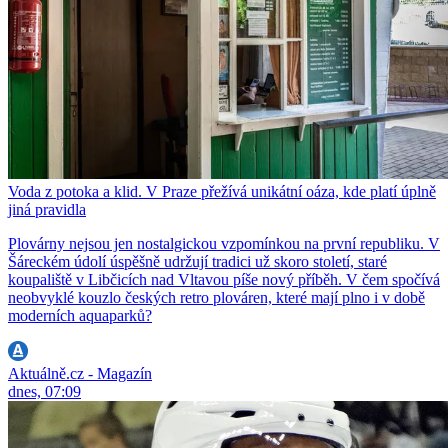
Voda z potoka a klid. V Praze přežívá unikátní oáza, kde platí úplně
jiná pravidla
Plovárny nejsou jen nostalgickou vzpomínkou na první republiku. V
Šáreckém údolí úspěšně udržují tradici už skoro století, staré
koupaliště v Libčicích nad Vltavou píše nový příběh. V čem spočívá
neobvyklé kouzlo českých retro plováren, které mají plno i v době
moderních aquaparků?
Aktuálně.cz - Magazín
dnes, 07:09