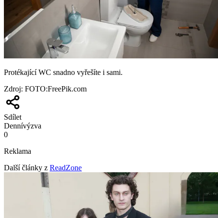
Protékající WC snadno vyřešíte i sami.
Zdroj
:
FOTO:FreePik.com
Sdílet
Denní
výzva
0
Reklama
Další články z
ReadZone