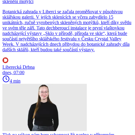
sklenění motýlci
Botanická zahrada v Liberci se začala proměňovat v působivou
sklářskou galerii. V jejích sklenících se včera zabydlelo 15
unikátních, ručně vyrobených skleněných motýlků, kteří díky světlu
ve svém těle září. Tato dechberoucí instalace je první vlaštovkou
nadcházející výstavy „Sklo v přírodě, příroda ve skle“, která bude
součástí největšího sklářského festivalu v Česku Crystal Valley
Week. V nadcházejících dnech přibydou do botanické zahrady díla
dalších sklářů, kteří budou také součástí výstavy.
Liberecká Drbna
dnes, 07:00
4 min
Tlak na výkon nám bere schopnost žít naplno v přítomném