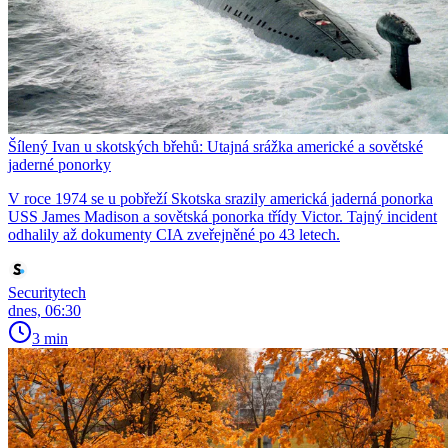
Šílený Ivan u skotských břehů: Utajná srážka americké a sovětské
jaderné ponorky
V roce 1974 se u pobřeží Skotska srazily americká jaderná ponorka
USS James Madison a sovětská ponorka třídy Victor. Tajný incident
odhalily až dokumenty CIA zveřejněné po 43 letech.
Securitytech
dnes, 06:30
3 min