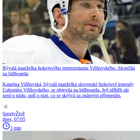
Bývalá manželka hokejového reprezentanta Višňovského. Skončila
na billboardu
Katarína Višňovská, bývalá manželka slovenské hokejové legendy
Ľubomíra Višňovského, se objevila na billboardu. Její příběh ale
není o pádu, spíš o tom, co se skrývá za známým příjmením.
SportyŽivě
dnes, 07:05
3 min