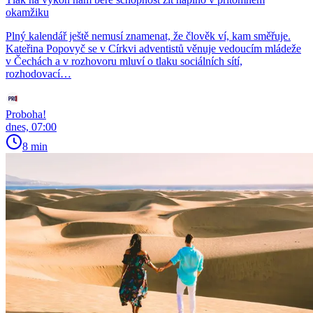
okamžiku
Plný kalendář ještě nemusí znamenat, že člověk ví, kam směřuje.
Kateřina Popovyč se v Církvi adventistů věnuje vedoucím mládeže
v Čechách a v rozhovoru mluví o tlaku sociálních sítí,
rozhodovací…
Proboha!
dnes, 07:00
8 min