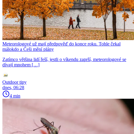
Meteorologové už mají předpověď do konce roku. Tohle čekal
málokdo a Češi mění plány
Zatímco většina lidí řeší, jestli o víkendu zaprší, meteorologové se
dívají mnohem […]
Outdoor tipy
dnes, 06:28
4 min