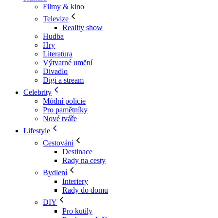
Filmy & kino
Televize
Reality show
Hudba
Hry
Literatura
Výtvarné umění
Divadlo
Digi a stream
Celebrity
Módní policie
Pro pamětníky
Nové tváře
Lifestyle
Cestování
Destinace
Rady na cesty
Bydlení
Interiery
Rady do domu
DIY
Pro kutily