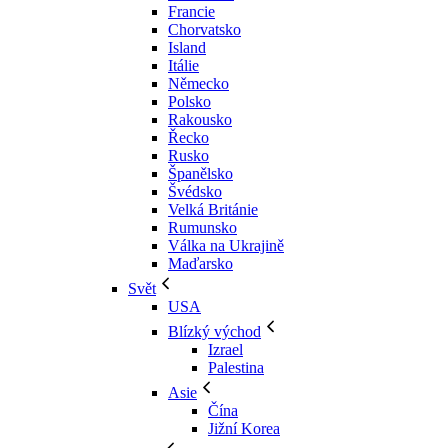
Francie
Chorvatsko
Island
Itálie
Německo
Polsko
Rakousko
Řecko
Rusko
Španělsko
Švédsko
Velká Británie
Rumunsko
Válka na Ukrajině
Maďarsko
Svět
USA
Blízký východ
Izrael
Palestina
Asie
Čína
Jižní Korea