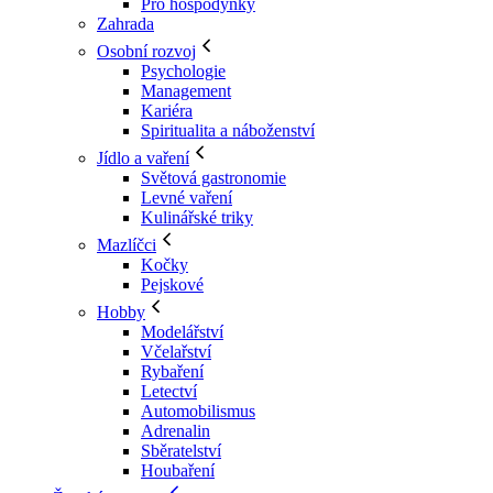
Pro hospodyňky
Zahrada
Osobní rozvoj
Psychologie
Management
Kariéra
Spiritualita a náboženství
Jídlo a vaření
Světová gastronomie
Levné vaření
Kulinářské triky
Mazlíčci
Kočky
Pejskové
Hobby
Modelářství
Včelařství
Rybaření
Letectví
Automobilismus
Adrenalin
Sběratelství
Houbaření