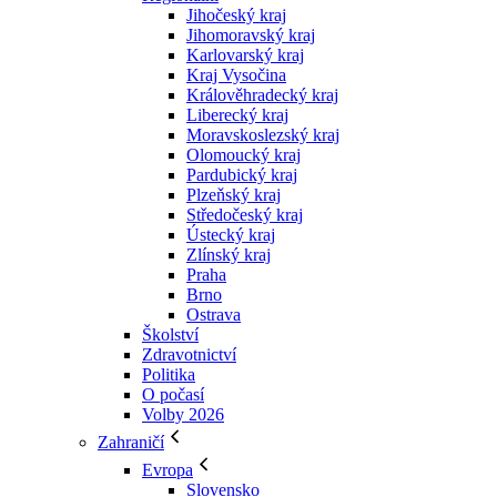
Jihočeský kraj
Jihomoravský kraj
Karlovarský kraj
Kraj Vysočina
Králověhradecký kraj
Liberecký kraj
Moravskoslezský kraj
Olomoucký kraj
Pardubický kraj
Plzeňský kraj
Středočeský kraj
Ústecký kraj
Zlínský kraj
Praha
Brno
Ostrava
Školství
Zdravotnictví
Politika
O počasí
Volby 2026
Zahraničí
Evropa
Slovensko