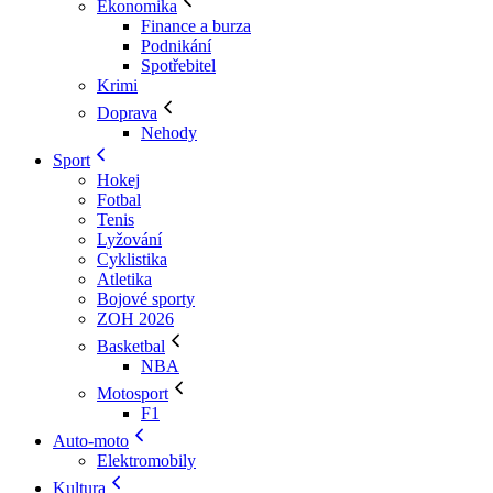
Ekonomika
Finance a burza
Podnikání
Spotřebitel
Krimi
Doprava
Nehody
Sport
Hokej
Fotbal
Tenis
Lyžování
Cyklistika
Atletika
Bojové sporty
ZOH 2026
Basketbal
NBA
Motosport
F1
Auto-moto
Elektromobily
Kultura