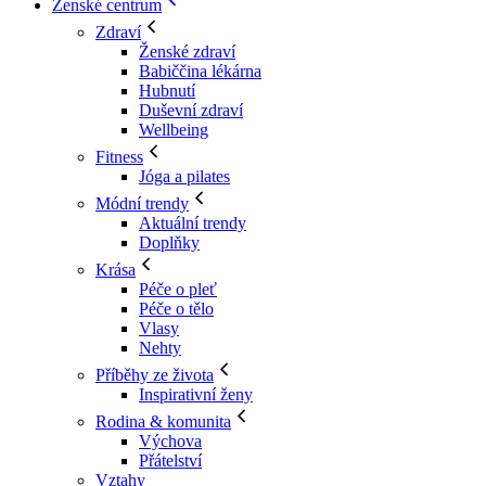
Ženské centrum
Zdraví
Ženské zdraví
Babiččina lékárna
Hubnutí
Duševní zdraví
Wellbeing
Fitness
Jóga a pilates
Módní trendy
Aktuální trendy
Doplňky
Krása
Péče o pleť
Péče o tělo
Vlasy
Nehty
Příběhy ze života
Inspirativní ženy
Rodina & komunita
Výchova
Přátelství
Vztahy