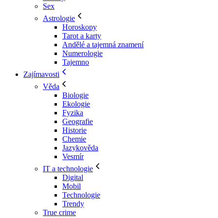
Sex
Astrologie
Horoskopy
Tarot a karty
Andělé a tajemná znamení
Numerologie
Tajemno
Zajímavosti
Věda
Biologie
Ekologie
Fyzika
Geografie
Historie
Chemie
Jazykověda
Vesmír
IT a technologie
Digital
Mobil
Technologie
Trendy
True crime