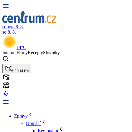
sobota 8. 8.
so 8. 8.
14°C
Internet
Firmy
Recepty
Slovníky
Přihlášení
Zprávy
Domácí
Regionální