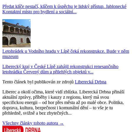
Předat klíče nestačí, klíčem k úspěchu je lidský přístup. Jablonecké
Kontaktní místo pro bydlení a sociální...
Letohrádek u Vodního hradu v Lípě čeká rekonstrukce. Bude v něm
muzeum
Liberecký kraj v České Lípě zahájil rekonstrukci renesančního
letohrádku Červený dům a přilehlých objektů v...
Tento článek byl publikován ze zdrojů
Liberecká Drbna
Liberec a okolí očima, které vidí zblízka. Liberecká Drbna přináší
aktuální zprávy, příběhy i kauzy z regionu, který má svou
specifickou energii – od hor přes města až po malé obce. Politika,
doprava, kultura, bezpečnost i komunální dění – to vše je tu
přehledně, svižně a bez zbytečných...
Všechny články tohoto autora →