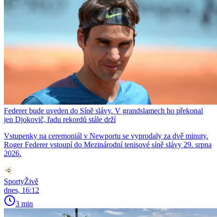
Federer bude uveden do Síně slávy. V grandslamech ho překonal
jen Djokovič, řadu rekordů stále drží
Vstupenky na ceremoniál v Newportu se vyprodaly za dvě minuty.
Roger Federer vstoupí do Mezinárodní tenisové síně slávy 29. srpna
2026.
SportyŽivě
dnes, 16:12
3 min