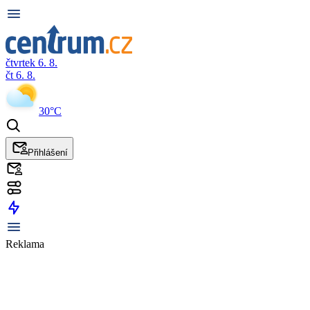
čtvrtek 6. 8.
čt 6. 8.
30°C
Přihlášení
Reklama