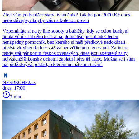
Zbyl vám po babičce starý lívanečník? Tak ho pod 3000 Kč dnes
neprodávejte, i kdyby vás na kolenou prosili
Vzpomínáte si na ty líné soboty u babičky, kdy se celou kuchyní
linula vůně sladkého těsta a na plotně tiše prskal tuk? Jeden
nenápadný pomocník, bez kterého si naši předkové nedokázali
představit víkend, dnes zažívá neuvěřitelnou renesanci. Zatímco
tehdy stál pár korun československých, dnes jsou sběratelé za ty
nejvzácnější kousky ochotni zaplatit i přes tři tisíce. Možná se i vám
na půdě skrývá poklad, o kterém nemáte ani tušení.
NESPECHEJ.cz
dnes, 17:00
3 min