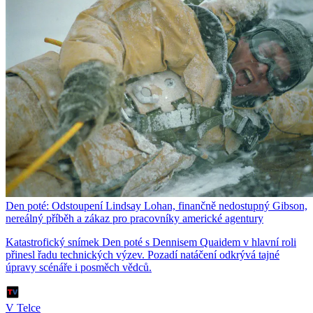
Den poté: Odstoupení Lindsay Lohan, finančně nedostupný Gibson,
nereálný příběh a zákaz pro pracovníky americké agentury
Katastrofický snímek Den poté s Dennisem Quaidem v hlavní roli
přinesl řadu technických výzev. Pozadí natáčení odkrývá tajné
úpravy scénáře i posměch vědců.
V Telce