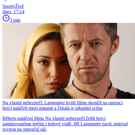
SportyŽivě
dnes, 17:14
3 min
Na vlastní nebezpečí: Langmajer kvůli filmu skončil na operaci,
herci natáčeli mezi minami a čekala je pikantní scéna
Během natáčení filmu Na vlastní nebezpečí čelili herci
zaminovanému terénu i ledové vodě. Jiří Langmajer navíc putoval
rovnou na operační sál.