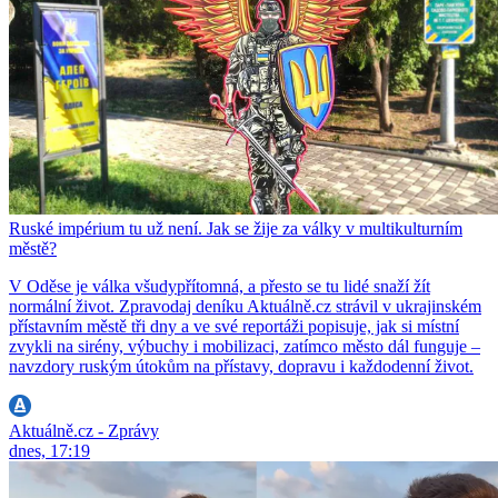
Ruské impérium tu už není. Jak se žije za války v multikulturním
městě?
V Oděse je válka všudypřítomná, a přesto se tu lidé snaží žít
normální život. Zpravodaj deníku Aktuálně.cz strávil v ukrajinském
přístavním městě tři dny a ve své reportáži popisuje, jak si místní
zvykli na sirény, výbuchy i mobilizaci, zatímco město dál funguje –
navzdory ruským útokům na přístavy, dopravu i každodenní život.
Aktuálně.cz - Zprávy
dnes, 17:19