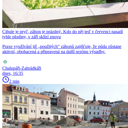
Cibule je pryč, záhon je prázdný. Kdo do něj teď v červenci nasadí
tyhle plodiny, v září sklízí znovu
Praxe využívání již „použitých“ záhonů zajišťuje, že půda zůstane
aktivní, obohacená a připravená na další sezónu výsadby.
Chalupáři-Zahrádkáři
dnes, 16:35
2 min