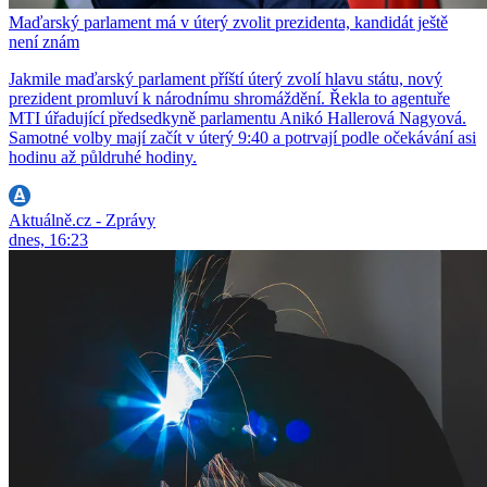
Maďarský parlament má v úterý zvolit prezidenta, kandidát ještě
není znám
Jakmile maďarský parlament příští úterý zvolí hlavu státu, nový
prezident promluví k národnímu shromáždění. Řekla to agentuře
MTI úřadující předsedkyně parlamentu Anikó Hallerová Nagyová.
Samotné volby mají začít v úterý 9:40 a potrvají podle očekávání asi
hodinu až půldruhé hodiny.
Aktuálně.cz - Zprávy
dnes, 16:23