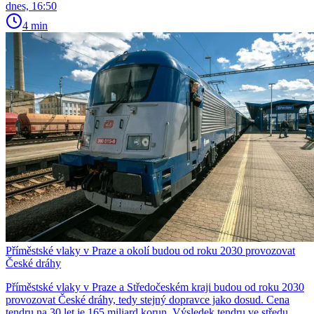
dnes, 16:50
4 min
Příměstské vlaky v Praze a okolí budou od roku 2030 provozovat
České dráhy
Příměstské vlaky v Praze a Středočeském kraji budou od roku 2030
provozovat České dráhy, tedy stejný dopravce jako dosud. Cena
tendru na 30 let je 165 miliard korun. Výsledek tendru ve středu