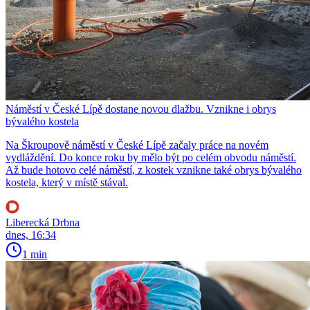
Náměstí v České Lípě dostane novou dlažbu. Vznikne i obrys
bývalého kostela
Na Škroupově náměstí v České Lípě začaly práce na novém
vydláždění. Do konce roku by mělo být po celém obvodu náměstí.
Až bude hotovo celé náměstí, z kostek vznikne také obrys bývalého
kostela, který v místě stával.
Liberecká Drbna
dnes, 16:34
1 min