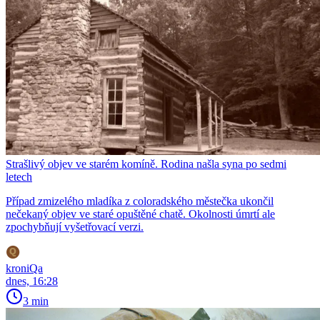
Strašlivý objev ve starém komíně. Rodina našla syna po sedmi
letech
Případ zmizelého mladíka z coloradského městečka ukončil
nečekaný objev ve staré opuštěné chatě. Okolnosti úmrtí ale
zpochybňují vyšetřovací verzi.
kroniQa
dnes, 16:28
3 min