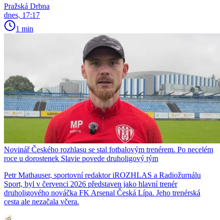
Pražská Drbna
dnes, 17:17
1 min
Novinář Českého rozhlasu se stal fotbalovým trenérem. Po necelém
roce u dorostenek Slavie povede druholigový tým
Petr Mathauser, sportovní redaktor iROZHLAS a Radiožurnálu
Sport, byl v červenci 2026 představen jako hlavní trenér
druholigového nováčka FK Arsenal Česká Lípa. Jeho trenérská
cesta ale nezačala včera.