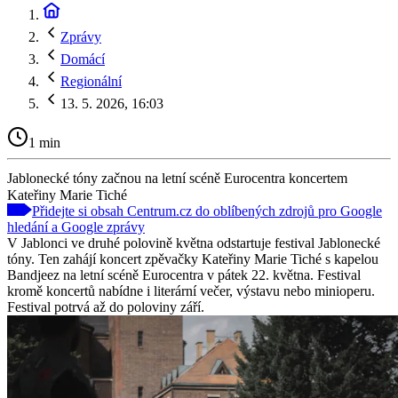
Zprávy
Domácí
Regionální
13. 5. 2026, 16:03
1 min
Jablonecké tóny začnou na letní scéně Eurocentra koncertem
Kateřiny Marie Tiché
Přidejte si obsah Centrum.cz do oblíbených zdrojů pro Google
hledání a Google zprávy
V Jablonci ve druhé polovině května odstartuje festival Jablonecké
tóny. Ten zahájí koncert zpěvačky Kateřiny Marie Tiché s kapelou
Bandjeez na letní scéně Eurocentra v pátek 22. května. Festival
kromě koncertů nabídne i literární večer, výstavu nebo minioperu.
Festival potrvá až do poloviny září.