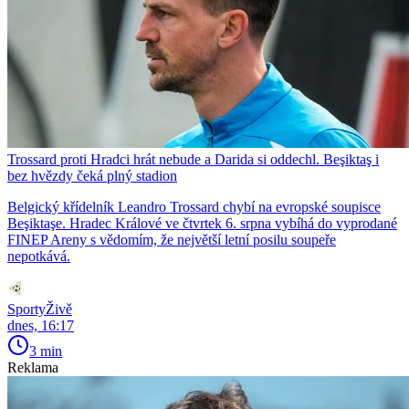
Trossard proti Hradci hrát nebude a Darida si oddechl. Beşiktaş i
bez hvězdy čeká plný stadion
Belgický křídelník Leandro Trossard chybí na evropské soupisce
Beşiktaşe. Hradec Králové ve čtvrtek 6. srpna vybíhá do vyprodané
FINEP Areny s vědomím, že největší letní posilu soupeře
nepotkává.
SportyŽivě
dnes, 16:17
3 min
Reklama