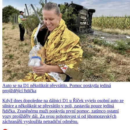
Auto se na D1 několikrát převrátilo. Pomoc poskytla jediná
projíždějící řidička
Když dnes dopoledne na dálnici D1 u Říček vyjelo osobní auto ze
silnice a několikrát se převrátilo v poli, zastavila pouze jediná
řidička. Zraněnému muži poskytla první pomoc, zatímco ostatní
vozy projížděly dál. Za svou pohotovost si od jihomoravských
záchranářů vysloužila netradiční odměnu.