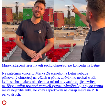
Marek Ztracený zrušil kvůli suchu ohňostroj po koncertu na Letné
Na pátečním koncertu Marka Ztraceného na Letné nebude
plánovaný ohňostroj na věžích u pódia, zpěvák ho nechal zrušit
kvůli suchu a také s ohledem na místní obyvatele a jejich zvířecí
miláčky. Pražští policisté zároveň vyzvali návštěvníky, aby do centra
města nejezdili auty, ale vozy zaparkovali na okraji města na P+R
parkovištích.