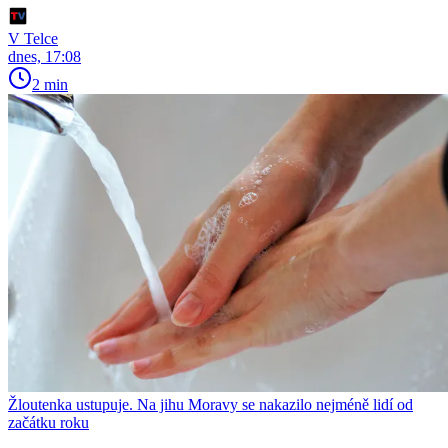
V Telce
dnes, 17:08
2 min
Žloutenka ustupuje. Na jihu Moravy se nakazilo nejméně lidí od
začátku roku