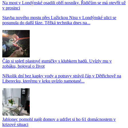
Na most v Londýnské osadili obří nosníky. Řidičům se má otevřít už
v prosinci
Stavba nového mostu přes Lužickou Nisu v Londýnské ulici se
posunula do další fáze. Těžká technika dnes na...
Čáp si spletl plastové gumičky s klubkem hadů. Uvízly mu v
zobáku, bojoval o život
Několik dní bez kapky vody a potravy strávil čáp v Dětřichově na
Liberecku, kterému v krku uvízlo namotané...
Jablonec pomohl najít domov a udržet si ho 61 domácnostem v
krizové situaci