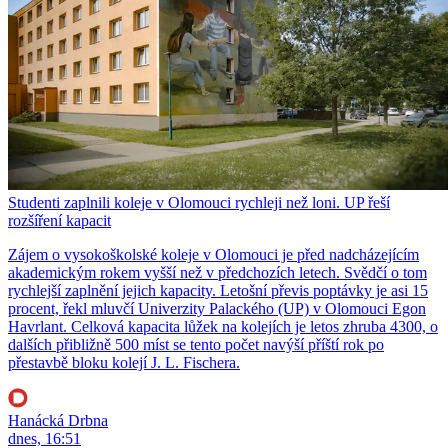
Studenti zaplnili koleje v Olomouci rychleji než loni. UP řeší
rozšíření kapacit
Zájem o vysokoškolské koleje v Olomouci je před nadcházejícím
akademickým rokem vyšší než v předchozích letech. Svědčí o tom
rychlejší zaplnění jejich kapacity. Letošní převis poptávky je asi 15
procent, řekl mluvčí Univerzity Palackého (UP) v Olomouci Egon
Havrlant. Celková kapacita lůžek na kolejích je letos zhruba 4300, o
dalších přibližně 500 míst se tento počet navýší příští rok po
přestavbě bloku kolejí J. L. Fischera.
Hanácká Drbna
dnes, 16:51