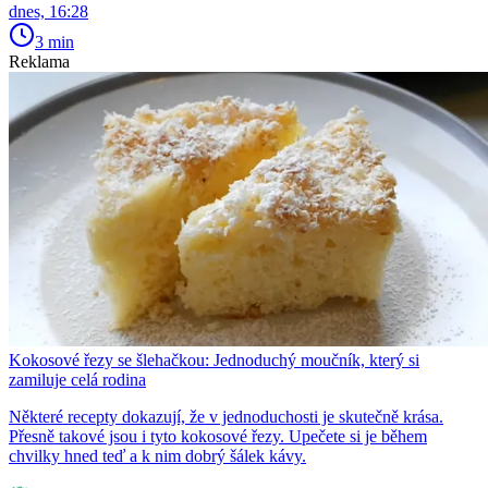
dnes, 16:28
3 min
Reklama
Kokosové řezy se šlehačkou: Jednoduchý moučník, který si
zamiluje celá rodina
Některé recepty dokazují, že v jednoduchosti je skutečně krása.
Přesně takové jsou i tyto kokosové řezy. Upečete si je během
chvilky hned teď a k nim dobrý šálek kávy.