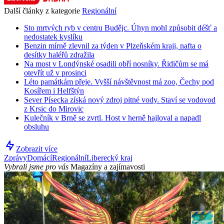
Další články z kategorie
Regionální
Sto mrtvých ryb v centru Budějc. Úhyn mohl způsobit déšť a
nedostatek kyslíku
Benzin mírně zlevnil za týden v Plzeňském kraji, nafta o
desítky haléřů zdražila
Na most v Londýnské osadili obří nosníky. Řidičům se má
otevřít už v prosinci
Léto památkám přeje. Vyšší návštěvnost má zoo, Čechy pod
Kosířem i Helfštýn
Sever Písecka získá nový zdroj pitné vody. Staví se vodovod
z Krsic do Mirovic
Kulečník v Brně se zvrtl. Host v herně hajloval a napadl
obsluhu
Zobrazit více
Zprávy
Domácí
Regionální
Liberecký kraj
Vybrali jsme pro vás
Magazíny a zajímavosti