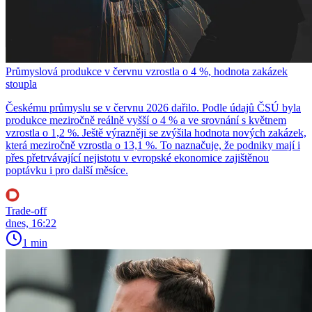
Průmyslová produkce v červnu vzrostla o 4 %, hodnota zakázek
stoupla
Českému průmyslu se v červnu 2026 dařilo. Podle údajů ČSÚ byla
produkce meziročně reálně vyšší o 4 % a ve srovnání s květnem
vzrostla o 1,2 %. Ještě výrazněji se zvýšila hodnota nových zakázek,
která meziročně vzrostla o 13,1 %. To naznačuje, že podniky mají i
přes přetrvávající nejistotu v evropské ekonomice zajištěnou
poptávku i pro další měsíce.
Trade-off
dnes, 16:22
1 min