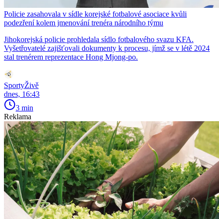
Policie zasahovala v sídle korejské fotbalové asociace kvůli
podezření kolem jmenování trenéra národního týmu
Jihokorejská policie prohledala sídlo fotbalového svazu KFA.
Vyšetřovatelé zajišťovali dokumenty k procesu, jímž se v létě 2024
stal trenérem reprezentace Hong Mjong-po.
SportyŽivě
dnes, 16:43
3 min
Reklama