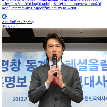
schválili středočeští krajští radní, ještě jej budou potvrzovat pražští
radní, informovaly Hospodářské noviny na webu.
Aktuálně.cz - Zprávy
dnes, 16:45