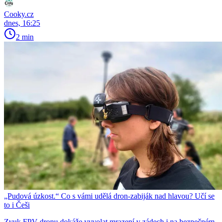
Cooky.cz
dnes, 16:25
2 min
„Pudová úzkost.“ Co s vámi udělá dron-zabiják nad hlavou? Učí se
to i Češi
Zvuk FPV dronu dokáže vyvolat mrazení v zádech i na bezpečném