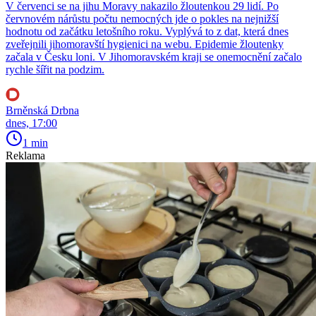
V červenci se na jihu Moravy nakazilo žloutenkou 29 lidí. Po
červnovém nárůstu počtu nemocných jde o pokles na nejnižší
hodnotu od začátku letošního roku. Vyplývá to z dat, která dnes
zveřejnili jihomoravští hygienici na webu. Epidemie žloutenky
začala v Česku loni. V Jihomoravském kraji se onemocnění začalo
rychle šířit na podzim.
Brněnská Drbna
dnes, 17:00
1 min
Reklama