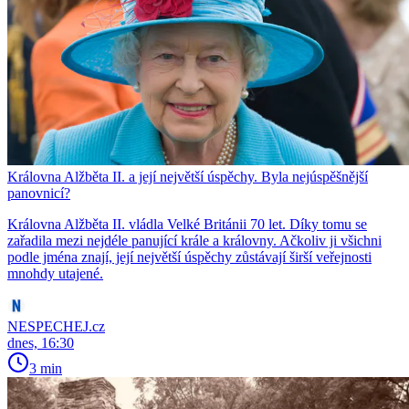
Královna Alžběta II. a její největší úspěchy. Byla nejúspěšnější
panovnicí?
Královna Alžběta II. vládla Velké Británii 70 let. Díky tomu se
zařadila mezi nejdéle panující krále a královny. Ačkoliv ji všichni
podle jména znají, její největší úspěchy zůstávají širší veřejnosti
mnohdy utajené.
NESPECHEJ.cz
dnes, 16:30
3 min