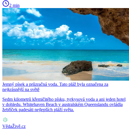
2 min
Jemný písek a průzračná voda. Tato pláž byla označena za
nejkrásnější na světě
Sedm kilometrů křemičitého písku, tyrkysová voda a ani jeden hotel
v dohledu. Whitehaven Beach v australském Queenslandu ovládla
žebříček padesáti nejlepších pláží světa.
VědaŽivě.cz