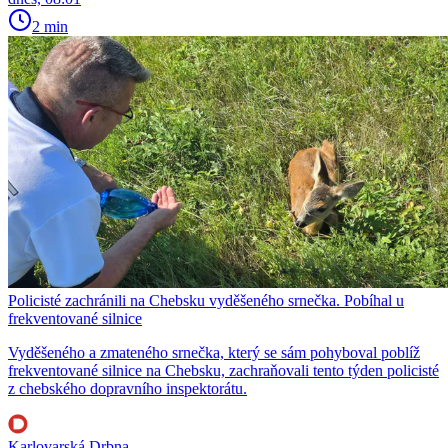
2 min
Policisté zachránili na Chebsku vyděšeného srnečka. Pobíhal u
frekventované silnice
Vyděšeného a zmateného srnečka, který se sám pohyboval poblíž
frekventované silnice na Chebsku, zachraňovali tento týden policisté
z chebského dopravního inspektorátu.
Karlovarská Drbna