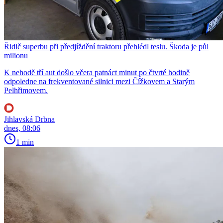
Řidič superbu při předjíždění traktoru přehlédl teslu. Škoda je půl
milionu
K nehodě tří aut došlo včera patnáct minut po čtvrté hodině
odpoledne na frekventované silnici mezi Čížkovem a Starým
Pelhřimovem.
Jihlavská Drbna
dnes, 08:06
1 min