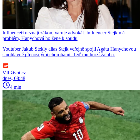
Influenceři neznají zákon, varuje advokát. Influencer Stejk má
problém, Hanychová ho žene k soudu
Youtuber Jakub Steklý alias Stejk veřejně spojil Agátu Hanychovou
s pohlavně přenosnými chorobami. Teď mu hrozí žaloba.
VIPživot.cz
dnes, 08:48
4 min