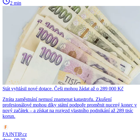
2 min
Stát vyhlásil nové dotace. Češi mohou žádat až o 289 000 Kč
Ztráta zaměstnání nemusí znamenat katastrofu. Zkušení
profesionálové mohou díky státní podpoře proměnit nucený konec v
nový začátek – a získat na rozjezd vlastního podnikání až 289 tisíc
korun.
FAJNTIP.cz
dnes, 08:30