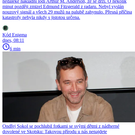
nedaleké nákladní lodi Arthur M. Anderson, že se drží. O několik
minut později zmizel Edmund Fitzgerald z radaru. Nebyl vyslán
nouzový signál a všech 29 mužů na palubě zahynulo. Přesná příčina
katastrofy nebyla nikdy s jistotou určena.
Kód Enigma
dnes, 08:11
6 min
Ondřej Sokol se pochlubil fotkami se svými dětmi z nádherné
dovolené ve Skotsku: Takovou přírodu u nás nenajdete