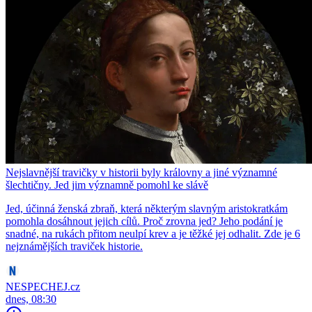
Nejslavnější travičky v historii byly královny a jiné významné
šlechtičny. Jed jim významně pomohl ke slávě
Jed, účinná ženská zbraň, která některým slavným aristokratkám
pomohla dosáhnout jejich cílů. Proč zrovna jed? Jeho podání je
snadné, na rukách přitom neulpí krev a je těžké jej odhalit. Zde je 6
nejznámějších traviček historie.
NESPECHEJ.cz
dnes, 08:30