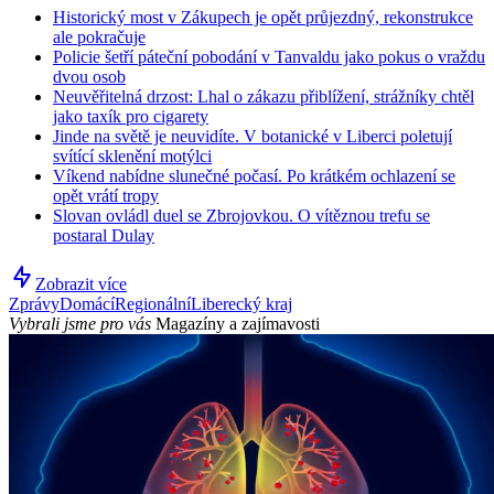
Historický most v Zákupech je opět průjezdný, rekonstrukce
ale pokračuje
Policie šetří páteční pobodání v Tanvaldu jako pokus o vraždu
dvou osob
Neuvěřitelná drzost: Lhal o zákazu přiblížení, strážníky chtěl
jako taxík pro cigarety
Jinde na světě je neuvidíte. V botanické v Liberci poletují
svítící sklenění motýlci
Víkend nabídne slunečné počasí. Po krátkém ochlazení se
opět vrátí tropy
Slovan ovládl duel se Zbrojovkou. O vítěznou trefu se
postaral Dulay
Zobrazit více
Zprávy
Domácí
Regionální
Liberecký kraj
Vybrali jsme pro vás
Magazíny a zajímavosti