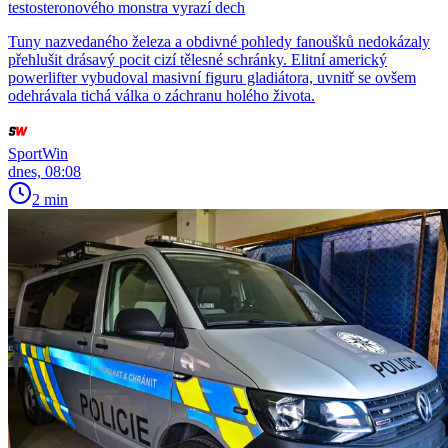
testosteronového monstra vyrazí dech
Tuny nazvedaného železa a obdivné pohledy fanoušků nedokázaly
přehlušit drásavý pocit cizí tělesné schránky. Elitní americký
powerlifter vybudoval masivní figuru gladiátora, uvnitř se ovšem
odehrávala tichá válka o záchranu holého života.
SportWin
dnes, 08:08
2 min