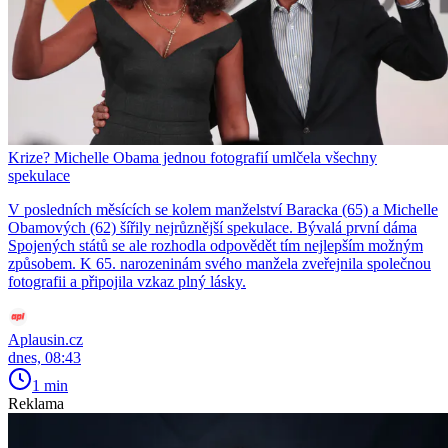
Krize? Michelle Obama jednou fotografií umlčela všechny
spekulace
V posledních měsících se kolem manželství Baracka (65) a Michelle
Obamových (62) šířily nejrůznější spekulace. Bývalá první dáma
Spojených států se ale rozhodla odpovědět tím nejlepším možným
způsobem. K 65. narozeninám svého manžela zveřejnila společnou
fotografii a připojila vzkaz plný lásky.
Aplausin.cz
dnes, 08:43
1 min
Reklama