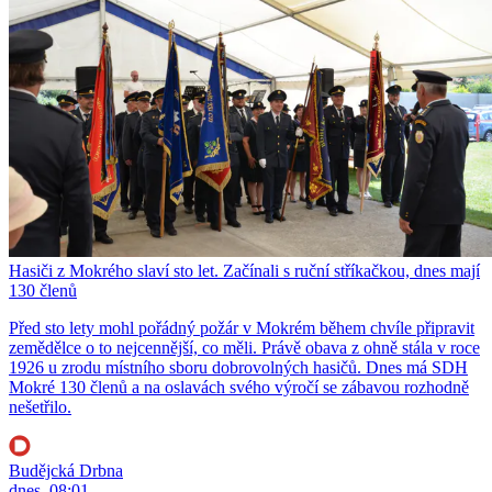
Hasiči z Mokrého slaví sto let. Začínali s ruční stříkačkou, dnes mají
130 členů
Před sto lety mohl pořádný požár v Mokrém během chvíle připravit
zemědělce o to nejcennější, co měli. Právě obava z ohně stála v roce
1926 u zrodu místního sboru dobrovolných hasičů. Dnes má SDH
Mokré 130 členů a na oslavách svého výročí se zábavou rozhodně
nešetřilo.
Budějcká Drbna
dnes, 08:01