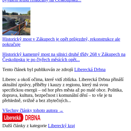
Historický most v Zákupech je opět průjezdný, rekonstrukce ale
pokračuje
Historický kamenný most na silnici druhé třídy 268 v Zákupech na
Českolipsku je po čtyřech měsících opět...
Tento článek byl publikován ze zdrojů
Liberecká Drbna
Liberec a okolí očima, které vidí zblízka. Liberecká Drbna přináší
aktuální zprávy, příběhy i kauzy z regionu, který má svou
specifickou energii – od hor přes města až po malé obce. Politika,
doprava, kultura, bezpečnost i komunální dění – to vše je tu
přehledně, svižně a bez zbytečných...
Všechny články tohoto autora →
Další články z kategorie
Liberecký kraj