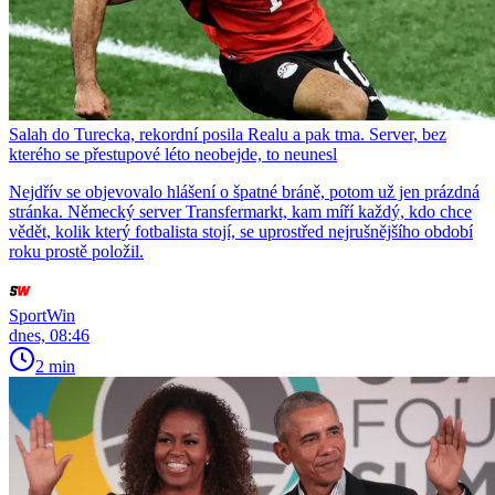
Salah do Turecka, rekordní posila Realu a pak tma. Server, bez
kterého se přestupové léto neobejde, to neunesl
Nejdřív se objevovalo hlášení o špatné bráně, potom už jen prázdná
stránka. Německý server Transfermarkt, kam míří každý, kdo chce
vědět, kolik který fotbalista stojí, se uprostřed nejrušnějšího období
roku prostě položil.
SportWin
dnes, 08:46
2 min