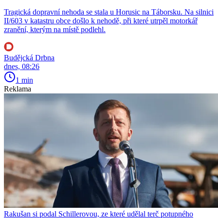
Tragická dopravní nehoda se stala u Horusic na Táborsku. Na silnici
II/603 v katastru obce došlo k nehodě, při které utrpěl motorkář
zranění, kterým na místě podlehl.
Budějcká Drbna
dnes, 08:26
1 min
Reklama
Rakušan si podal Schillerovou, ze které udělal terč potupného