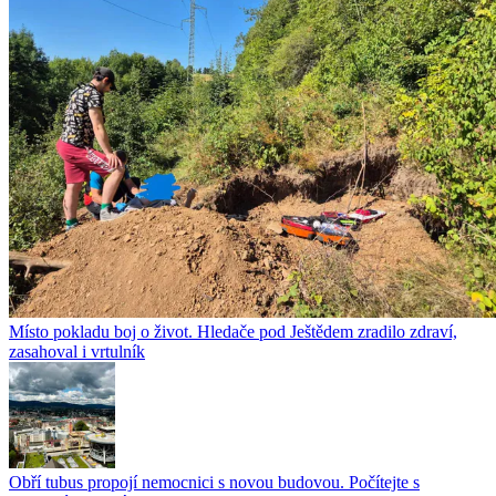
Místo pokladu boj o život. Hledače pod Ještědem zradilo zdraví,
zasahoval i vrtulník
Obří tubus propojí nemocnici s novou budovou. Počítejte s