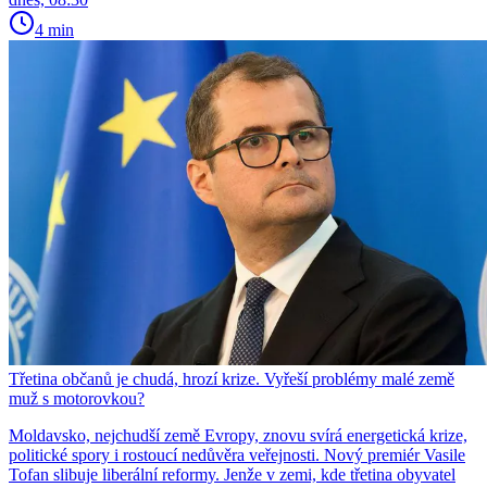
4 min
Třetina občanů je chudá, hrozí krize. Vyřeší problémy malé země
muž s motorovkou?
Moldavsko, nejchudší země Evropy, znovu svírá energetická krize,
politické spory i rostoucí nedůvěra veřejnosti. Nový premiér Vasile
Tofan slibuje liberální reformy. Jenže v zemi, kde třetina obyvatel