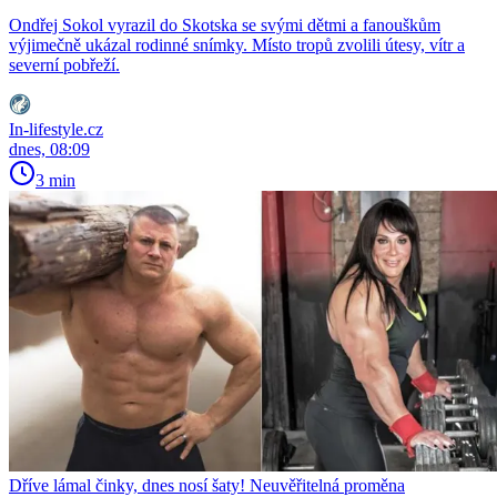
Ondřej Sokol vyrazil do Skotska se svými dětmi a fanouškům
výjimečně ukázal rodinné snímky. Místo tropů zvolili útesy, vítr a
severní pobřeží.
In-lifestyle.cz
dnes, 08:09
3 min
Dříve lámal činky, dnes nosí šaty! Neuvěřitelná proměna