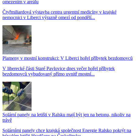
omezením v areálu
Čtyřmiliardová výstavba centra urgentní medicíny v krajské
nemocnici v Liberci výrazně omezí od pondělí...
Plameny v mostní konstrukci: V Liberci hořel příbytek bezdomovců
V liberecké části Staré Pavlovice dnes večer hořel příbytek
bezdomovců vybudovaný přímo uvnitř mostní...
Solární panely na letišti v Ralsku mají být jen na betonu, nikoliv na
trávě
Solárními panely chce krajská společnost Energie Ralsko pokrýt na
bývalém letišti Hradčany na Českolipsku...