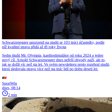
Schwarzenegger upozornil na studii se 103 tisíci účastníky, podle
níž kvalitní strava přidá až tři roky života
Sedm titulů Mr. Olympia, kardiostimulátor od roku 2024 a jeden
nový cíl. Arnold Schwarzenegger dnes neřeší obvody paží, ale to,
jak se dožít víc než sta let. Ve svém newsletteru proto rozebral studii,
která sledovala stravu více než sta tisíc lidí po dobu deseti let.
SportWin
dnes, 08:14
2 min