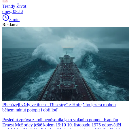
Trendy Život
dnes, 08:13
3 min
Reklama
Přicházejí vždy ve třech „Tři sestry“ z Hořejšího jezera mohou
během minut potopit i obří loď
Poslední zpráva z lodi nepůsobila jako volání o pomoc. Kapitán
Ernest McSorley ještě kolem 19:10 10. listopadu 1975 odpověděl