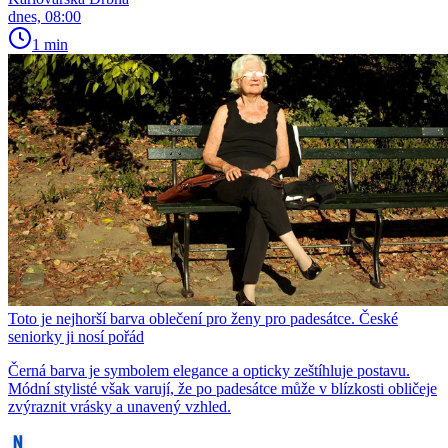
dnes, 08:00
1 min
Toto je nejhorší barva oblečení pro ženy pro padesátce. České
seniorky ji nosí pořád
Černá barva je symbolem elegance a opticky zeštíhluje postavu.
Módní stylisté však varují, že po padesátce může v blízkosti obličeje
zvýraznit vrásky a unavený vzhled.