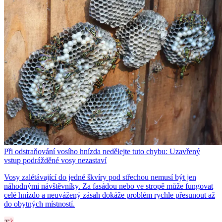
Při odstraňování vosího hnízda nedělejte tuto chybu: Uzavřený
vstup podrážděné vosy nezastaví
Vosy zalétávající do jedné škvíry pod střechou nemusí být jen
náhodnými návštěvníky. Za fasádou nebo ve stropě může fungovat
celé hnízdo a neuvážený zásah dokáže problém rychle přesunout až
do obytných místností.