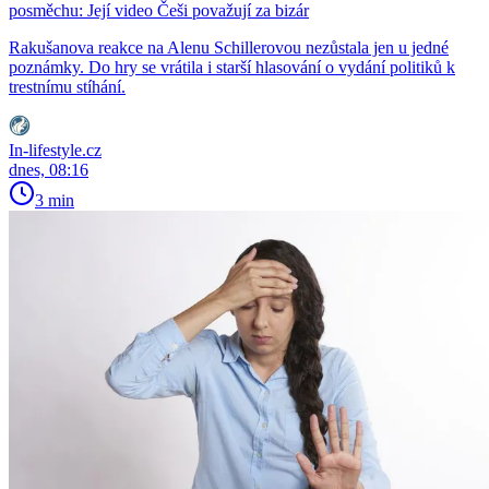
posměchu: Její video Češi považují za bizár
Rakušanova reakce na Alenu Schillerovou nezůstala jen u jedné
poznámky. Do hry se vrátila i starší hlasování o vydání politiků k
trestnímu stíhání.
In-lifestyle.cz
dnes, 08:16
3 min