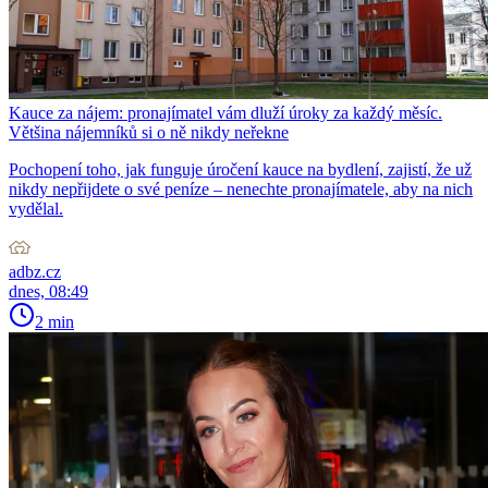
Kauce za nájem: pronajímatel vám dluží úroky za každý měsíc.
Většina nájemníků si o ně nikdy neřekne
Pochopení toho, jak funguje úročení kauce na bydlení, zajistí, že už
nikdy nepřijdete o své peníze – nenechte pronajímatele, aby na nich
vydělal.
adbz.cz
dnes, 08:49
2 min