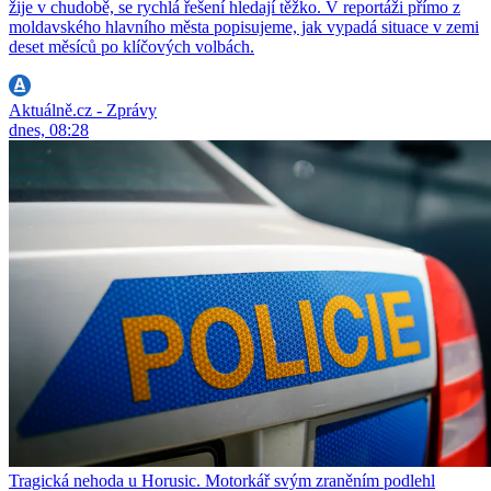
žije v chudobě, se rychlá řešení hledají těžko. V reportáži přímo z
moldavského hlavního města popisujeme, jak vypadá situace v zemi
deset měsíců po klíčových volbách.
Aktuálně.cz - Zprávy
dnes, 08:28
Tragická nehoda u Horusic. Motorkář svým zraněním podlehl