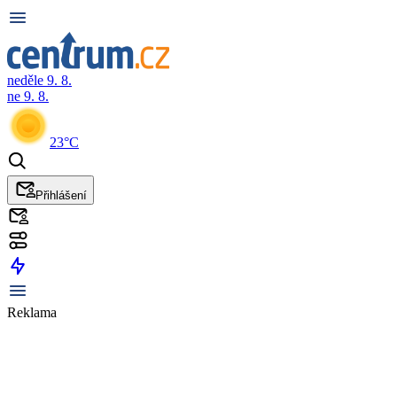
neděle 9. 8.
ne 9. 8.
23°C
Přihlášení
Reklama