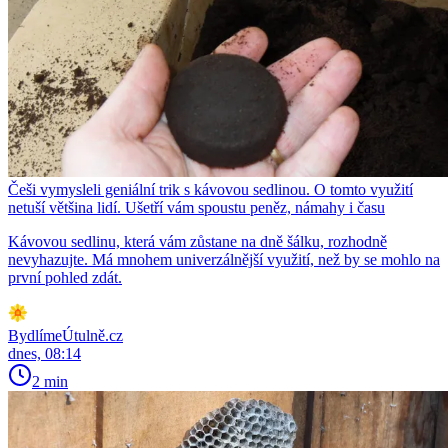
Češi vymysleli geniální trik s kávovou sedlinou. O tomto využití
netuší většina lidí. Ušetří vám spoustu peněz, námahy i času
Kávovou sedlinu, která vám zůstane na dně šálku, rozhodně
nevyhazujte. Má mnohem univerzálnější využití, než by se mohlo na
první pohled zdát.
BydlímeÚtulně.cz
dnes, 08:14
2 min