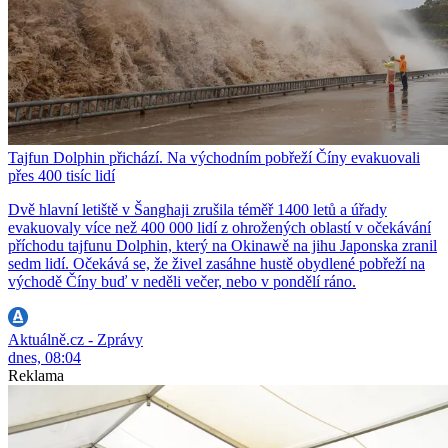
Tajfun Dolphin přichází. Na východním pobřeží Číny evakuovali
přes 400 tisíc lidí
Dvě hlavní letiště v Šanghaji zrušila téměř 1400 letů a úřady
evakuovaly více než 400 000 lidí z ohrožených oblastí v očekávání
příchodu tajfunu Dolphin, který na Okinawě na jihu Japonska zranil
sedm lidí. Očekává se, že živel zasáhne hustě obydlené pobřeží na
východě Číny buď v neděli večer, nebo v pondělí ráno.
Aktuálně.cz - Zprávy
dnes, 08:04
Reklama