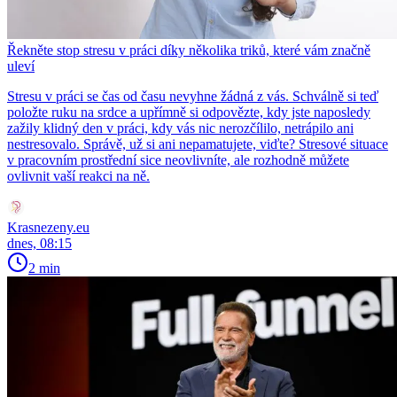
Řekněte stop stresu v práci díky několika triků, které vám značně
uleví
Stresu v práci se čas od času nevyhne žádná z vás. Schválně si teď
položte ruku na srdce a upřímně si odpovězte, kdy jste naposledy
zažily klidný den v práci, kdy vás nic nerozčílilo, netrápilo ani
nestresovalo. Správě, už si ani nepamatujete, viďte? Stresové situace
v pracovním prostřední sice neovlivníte, ale rozhodně můžete
ovlivnit vaší reakci na ně.
Krasnezeny.eu
dnes, 08:15
2 min