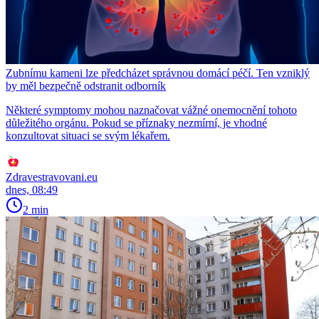
Zubnímu kameni lze předcházet správnou domácí péčí. Ten vzniklý
by měl bezpečně odstranit odborník
Některé symptomy mohou naznačovat vážné onemocnění tohoto
důležitého orgánu. Pokud se příznaky nezmírní, je vhodné
konzultovat situaci se svým lékařem.
Zdravestravovani.eu
dnes, 08:49
2 min