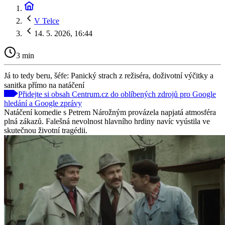
V Telce
14. 5. 2026, 16:44
3 min
Já to tedy beru, šéfe: Panický strach z režiséra, doživotní výčitky a
sanitka přímo na natáčení
Přidejte si obsah Centrum.cz do oblíbených zdrojů pro Google
hledání a Google zprávy
Natáčení komedie s Petrem Nárožným provázela napjatá atmosféra
plná zákazů. Falešná nevolnost hlavního hrdiny navíc vyústila ve
skutečnou životní tragédii.