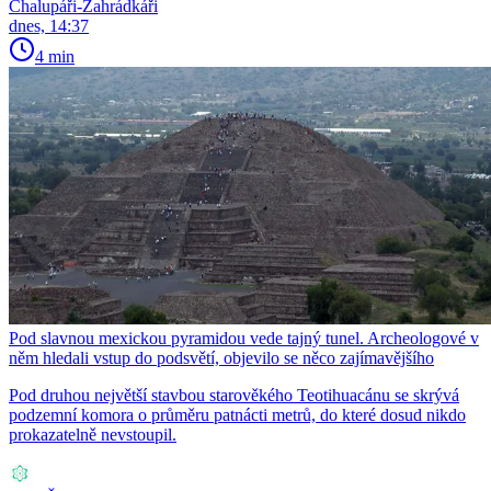
Chalupáři-Zahrádkáři
dnes, 14:37
4 min
Pod slavnou mexickou pyramidou vede tajný tunel. Archeologové v
něm hledali vstup do podsvětí, objevilo se něco zajímavějšího
Pod druhou největší stavbou starověkého Teotihuacánu se skrývá
podzemní komora o průměru patnácti metrů, do které dosud nikdo
prokazatelně nevstoupil.