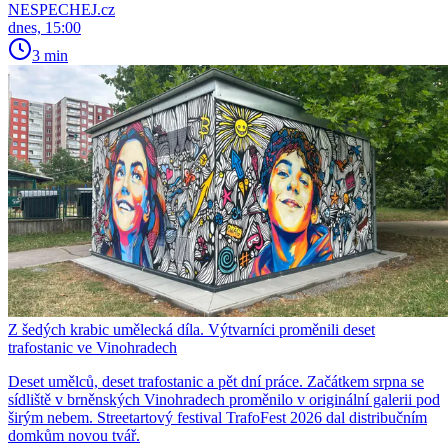
NESPECHEJ.cz
dnes, 15:00
3 min
Z šedých krabic umělecká díla. Výtvarníci proměnili deset
trafostanic ve Vinohradech
Deset umělců, deset trafostanic a pět dní práce. Začátkem srpna se
sídliště v brněnských Vinohradech proměnilo v originální galerii pod
širým nebem. Streetartový festival TrafoFest 2026 dal distribučním
domkům novou tvář.