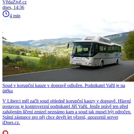
VědaŽivě.cz
dnes, 14:36
4 min
Soud v korupční kauze v dopravě odložen. Podnikatel Vařil je na
útěku
V Liberci měl začít soud ohledně korupční kauzy v dopravě. Hlavní
postavou je kontroverzní podnikatel Jiří Vařil. Jenže právě ten před
zahájením líčení zmizel neznámo kam a soud tak musel být odročen.
Státní zástupce pro něj chce devět let vězení, upozornil server
iDnes.cz.