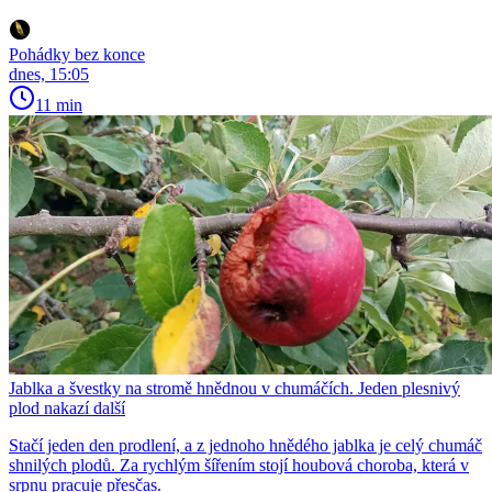
Pohádky bez konce
dnes, 15:05
11 min
Jablka a švestky na stromě hnědnou v chumáčích. Jeden plesnivý
plod nakazí další
Stačí jeden den prodlení, a z jednoho hnědého jablka je celý chumáč
shnilých plodů. Za rychlým šířením stojí houbová choroba, která v
srpnu pracuje přesčas.