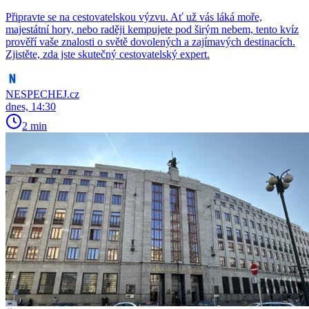
Připravte se na cestovatelskou výzvu. Ať už vás láká moře,
majestátní hory, nebo raději kempujete pod širým nebem, tento kvíz
prověří vaše znalosti o světě dovolených a zajímavých destinacích.
Zjistěte, zda jste skutečný cestovatelský expert.
NESPECHEJ.cz
dnes, 14:30
2 min