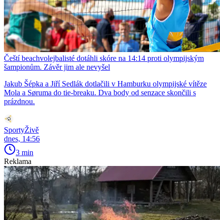
Čeští beachvolejbalisté dotáhli skóre na 14:14 proti olympijským
šampionům. Závěr jim ale nevyšel
Jakub Šépka a Jiří Sedlák dotlačili v Hamburku olympijské vítěze
Mola a Søruma do tie-breaku. Dva body od senzace skončili s
prázdnou.
SportyŽivě
dnes, 14:56
3 min
Reklama