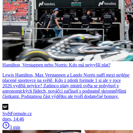
Hamilton, Verstappen nebo Norris: Kdo má nejvyšší plat?
Lewis Hamilton, Max Verstappen a Lando Norris patří mezi nejlépe
placené sportovce na světě. Kdo z pilotů formule 1 si ale v roce
2026 vydělá nejvíce? Zatímco platy mistrů světa se pohybují v
astronomických řádech, nováčci začínají s podstatně skromnějšími
částkami. Podstatnou část výdělku ale tvoří dodatečné bonusy.
SvětFormule.cz
dnes, 14:46
3 min