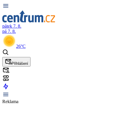
pátek 7. 8.
pá 7. 8.
26°C
Přihlášení
Reklama