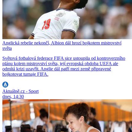
Anglická rebelie nekončí, Albion dál hrozí bojkotem mistrovství
světa
Světová fotbalová federace FIFA sice ustoupila od kontroverzního
plánu kolem mistrovství světa, její evropská obdoba UEFA ale
odmítá krizi uzavřít. Anglie dál patří mezi země připravené
bojkotovat turnaje FIFA.
Aktuálně.cz - Sport
dnes, 14:30