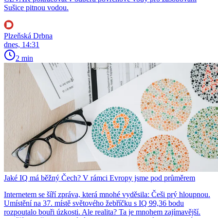
Sušice pitnou vodou.
Plzeňská Drbna
dnes, 14:31
2 min
Jaké IQ má běžný Čech? V rámci Evropy jsme pod průměrem
Internetem se šíří zpráva, která mnohé vyděsila: Češi prý hloupnou.
Umístění na 37. místě světového žebříčku s IQ 99,36 bodu
rozpoutalo bouři úzkosti. Ale realita? Ta je mnohem zajímavější.