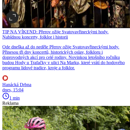
TIP NA VÍKEND: Přerov ožije Svatovavřineckými hody.
Nabídnou koncerty, folklor i historii
Ode dneška až do neděle Přerov ožije Svatovavřineckými hody.
Přinesou tři dny koncertů, historických oslav, folkloru i
doprovodných akcí pro celé rodiny. Novinkou letošního ročníku
budou Hody u Trafačky v ulici Na Marku, které vrátí do hodového
programu lidové tradice, kroje a folklor.
Hanácká Drbna
dnes, 15:04
1 min
Reklama