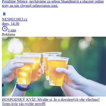
Porážíme Němce, necháváme za sebou Skandinávii a placené online
testy na nás chystají rafinovanou past.
NESPECHEJ.cz
dnes, 14:30
3 min
Reklama
HOSPODSKÝ KVÍZ: Myslíte si, že o dovolených víte všechno?
Tento kvíz vás rychle prověří