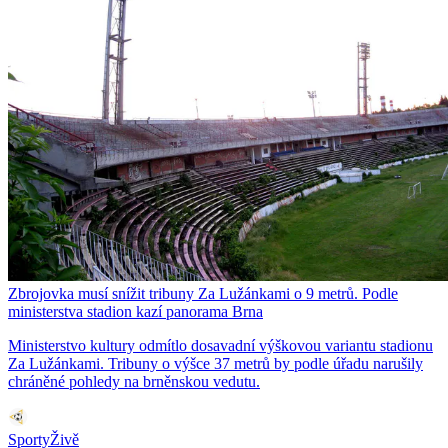
Zbrojovka musí snížit tribuny Za Lužánkami o 9 metrů. Podle
ministerstva stadion kazí panorama Brna
Ministerstvo kultury odmítlo dosavadní výškovou variantu stadionu
Za Lužánkami. Tribuny o výšce 37 metrů by podle úřadu narušily
chráněné pohledy na brněnskou vedutu.
SportyŽivě