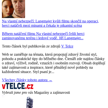
Na vlastní nebezpečí: Langmajer kvůli filmu skončil na operaci,
herci natáčeli mezi minami a čekala je pikantní scéna
Během natáčení filmu Na vlastní nebezpečí čelili herci
zaminovanému terénu i ledové vodě. Jiří Langmajer...
Tento článek byl publikován ze zdrojů
V Telce
Web se zaměřuje na témata, která propojují zdravý životní styl,
pohodu a praktické tipy do běžného dne. Čtenáři zde najdou články
o zdraví, výživě, rodině, vztazích i osobním rozvoji. Obsah doplňují
také zajímavosti a inspirace, které přinášejí nové pohledy na
každodenní situace. Styl psaní je...
Všechny články tohoto autora →
Vybrali jsme pro vás
Magazíny a zajímavosti