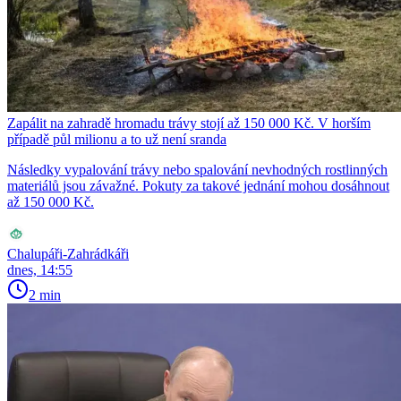
Zapálit na zahradě hromadu trávy stojí až 150 000 Kč. V horším
případě půl milionu a to už není sranda
Následky vypalování trávy nebo spalování nevhodných rostlinných
materiálů jsou závažné. Pokuty za takové jednání mohou dosáhnout
až 150 000 Kč.
Chalupáři-Zahrádkáři
dnes, 14:55
2 min