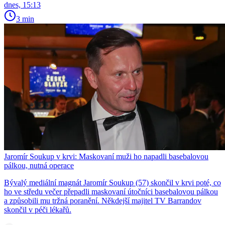
dnes, 15:13
3 min
Jaromír Soukup v krvi: Maskovaní muži ho napadli basebalovou
pálkou, nutná operace
Bývalý mediální magnát Jaromír Soukup (57) skončil v krvi poté, co
ho ve středu večer přepadli maskovaní útočníci basebalovou pálkou
a způsobili mu tržná poranění. Někdejší majitel TV Barrandov
skončil v péči lékařů.