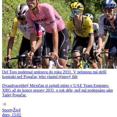
Del Toro podepsal smlouvu do roku 2031. V pelotonu má delší
kontrakt než Pogačar, jeho vlastní týmový lídr
Dvaadvacetiletý Mexičan si zajistil místo v UAE Team Emirates-
XRG až do konce sezony 2031, o rok déle, než má podepsáno sám
Tadej Pogačar.
SportyŽivě
dnes, 15:02