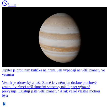
3 min
Jupiter je proti nim kulička na hraní. Jak vypadají největší planety ve
vesmíru
Vesmír je obrovský a naše Země je v něm jen drobné prachové
zrnko. I v rámci naší sluneční soustavy nás Jupiter výrazně
převyšuje. Existují ještě větší planety? A jak velké vlastně mohou
být?