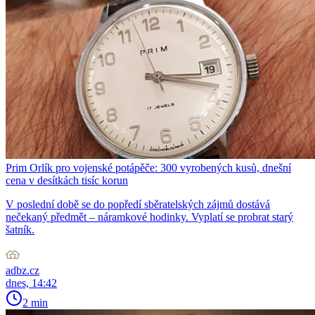
Prim Orlík pro vojenské potápěče: 300 vyrobených kusů, dnešní
cena v desítkách tisíc korun
V poslední době se do popředí sběratelských zájmů dostává
nečekaný předmět – náramkové hodinky. Vyplatí se probrat starý
šatník.
adbz.cz
dnes, 14:42
2 min