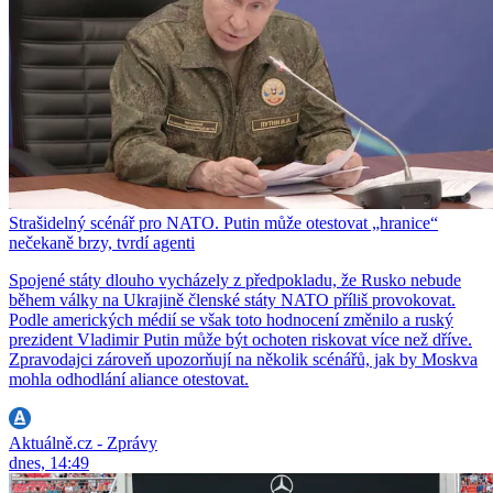
Strašidelný scénář pro NATO. Putin může otestovat „hranice“
nečekaně brzy, tvrdí agenti
Spojené státy dlouho vycházely z předpokladu, že Rusko nebude
během války na Ukrajině členské státy NATO příliš provokovat.
Podle amerických médií se však toto hodnocení změnilo a ruský
prezident Vladimir Putin může být ochoten riskovat více než dříve.
Zpravodajci zároveň upozorňují na několik scénářů, jak by Moskva
mohla odhodlání aliance otestovat.
Aktuálně.cz - Zprávy
dnes, 14:49