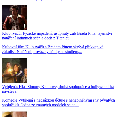
Klub rváčů: Fyzické napadení, uštípnutý zub Brada Pitta, tajemství
natáčení intimních scén a dech z Titanicu
Kultovní film Klub rváčů s Bradem Pittem skrývá překvapivé
zákulisí. Natáčení provázely hádky se studiem,...
Vybíjená: Hlas Simony Krainové, druhá spolupráce a hollywoodská
návštěva
Komedie Vybíjená s nadsázkou účtuje s nenaplněnými sny bývalých
spolužáků. Jedna ze známých modelek se na...