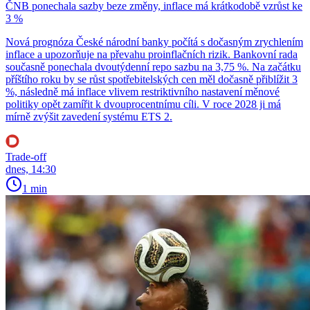
ČNB ponechala sazby beze změny, inflace má krátkodobě vzrůst ke
3 %
Nová prognóza České národní banky počítá s dočasným zrychlením
inflace a upozorňuje na převahu proinflačních rizik. Bankovní rada
současně ponechala dvoutýdenní repo sazbu na 3,75 %. Na začátku
příštího roku by se růst spotřebitelských cen měl dočasně přiblížit 3
%, následně má inflace vlivem restriktivního nastavení měnové
politiky opět zamířit k dvouprocentnímu cíli. V roce 2028 ji má
mírně zvýšit zavedení systému ETS 2.
Trade-off
dnes, 14:30
1 min