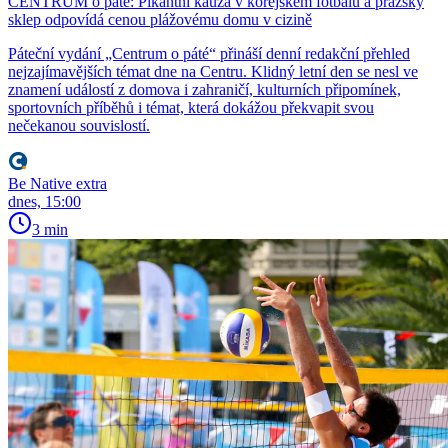
CENTRUM o páté: Pikantní kauza v korejském fotbalu a pražský
sklep odpovídá cenou plážovému domu v cizině
Páteční vydání „Centrum o páté“ přináší denní redakční přehled
nejzajímavějších témat dne na Centru. Klidný letní den se nesl ve
znamení událostí z domova i zahraničí, kulturních připomínek,
sportovních příběhů i témat, která dokážou překvapit svou
nečekanou souvislostí.
Be Native extra
dnes, 15:00
3 min