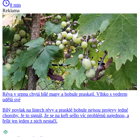
8 min
Reklama
Réva v srpnu chytá bílé mapy a bobule praskají. Vlhko s vedrem
udělá své
Bílý povlak na listech révy a prasklé bobule nejsou projevy jedné
choroby. Je to signál, že se na keři sešlo víc problémů najednou, a
řešit jen jeden z nich nestačí.