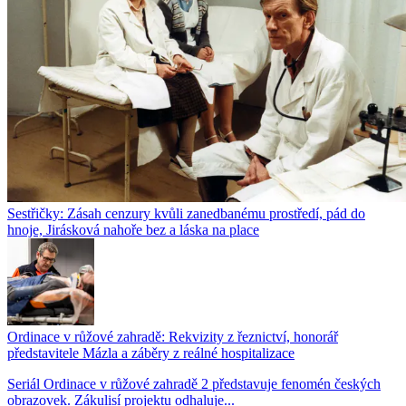
Sestřičky: Zásah cenzury kvůli zanedbanému prostředí, pád do
hnoje, Jirásková nahoře bez a láska na place
Ordinace v růžové zahradě: Rekvizity z řeznictví, honorář
představitele Mázla a záběry z reálné hospitalizace
Seriál Ordinace v růžové zahradě 2 představuje fenomén českých
obrazovek. Zákulisí projektu odhaluje...