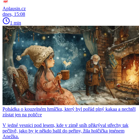
Aplausin.cz
dnes, 15:08
1 min
Pohádka o kouzelném hrníčku, který byl pořád plný kakaa a nechtěl
zůstat jen na poličce
V jedné vesnici pod lesem, kde v zimě sníh přikrýval střechy tak
pečlivě, jako by je někdo balil do peřiny, žila holčička jménem
Anežka.