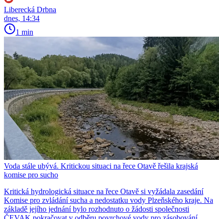
Liberecká Drbna
dnes, 14:34
1 min
Voda stále ubývá. Kritickou situaci na řece Otavě řešila krajská
komise pro sucho
Kritická hydrologická situace na řece Otavě si vyžádala zasedání
Komise pro zvládání sucha a nedostatku vody Plzeňského kraje. Na
základě jejího jednání bylo rozhodnuto o žádosti společnosti
ČEVAK pokračovat v odběru povrchové vody pro zásobování