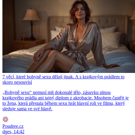
7 věcí, které bohyně sexu dělají jinak. A s krajkovým prádlem to
skoro nesouvisí
„Bohyně sexu“ nemusí mít dokonalé tělo, zásuvku plnou
krajkového prádla ani tajný diplom z akrobacie. Mnohem častěji je
to žena, která přestala během sexu hrát hlavní roli ve filmu, který
sleduje sama ve své hlavě.
Poudree.cz
dnes, 14:42