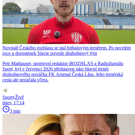
Novinář Českého rozhlasu se stal fotbalovým trenérem. Po necelém
roce u dorostenek Slavie povede druholigový tým
Petr Mathauser, sportovní redaktor iROZHLAS a Radiožurnálu
Sport, byl v červenci 2026 představen jako hlavní trenér
druholigového nováčka FK Arsenal Česká Lípa. Jeho trenérská
cesta ale nezačala včera.
SportyŽivě
dnes, 17:14
3 min