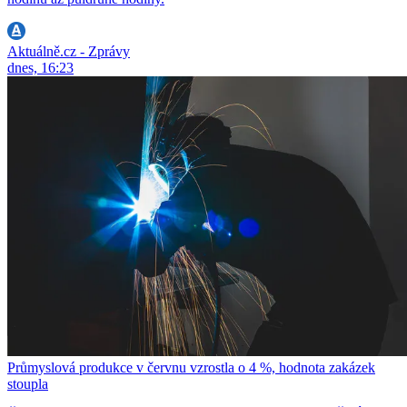
Aktuálně.cz - Zprávy
dnes, 16:23
Průmyslová produkce v červnu vzrostla o 4 %, hodnota zakázek
stoupla