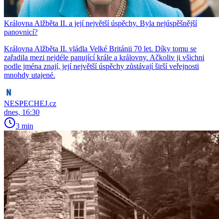
Královna Alžběta II. a její největší úspěchy. Byla nejúspěšnější
panovnicí?
Královna Alžběta II. vládla Velké Británii 70 let. Díky tomu se
zařadila mezi nejdéle panující krále a královny. Ačkoliv ji všichni
podle jména znají, její největší úspěchy zůstávají širší veřejnosti
mnohdy utajené.
NESPECHEJ.cz
dnes, 16:30
3 min