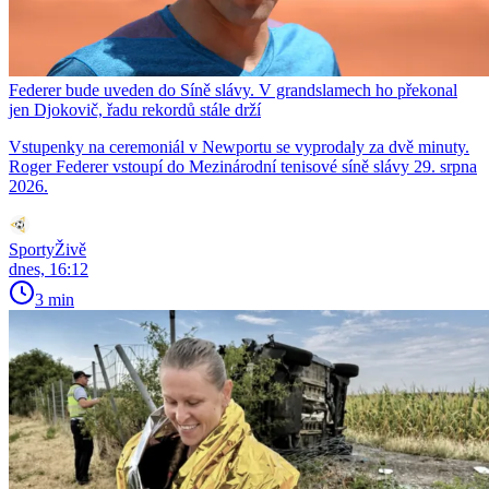
Federer bude uveden do Síně slávy. V grandslamech ho překonal
jen Djokovič, řadu rekordů stále drží
Vstupenky na ceremoniál v Newportu se vyprodaly za dvě minuty.
Roger Federer vstoupí do Mezinárodní tenisové síně slávy 29. srpna
2026.
SportyŽivě
dnes, 16:12
3 min