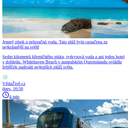
Jemný písek a průzračná voda. Tato pláž byla označena za
nejkrásnější na světě
Sedm kilometrů křemičitého písku, tyrkysová voda a ani jeden hotel
v dohledu. Whitehaven Beach v australském Queenslandu ovládla
žebříček padesáti nejlepších pláží světa.
VědaŽivě.cz
dnes, 16:50
4 min