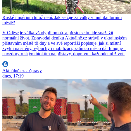
Ruské impérium tu už není. Jak se žije za války v multikulturním
městě?
V Oděse je válka všudypřítomná, a přesto se tu lidé snaží žít
normální život. Zpravodaj deníku Aktuálně.cz strávil v ukrajinském
přístavním městě tři dny a ve své reportáži popisuje, jak si místní
zvykli na sirény, výbuchy i mobilizaci, zatímco město dál funguje –
navzdory ruským útokům na přístavy, dopravu i každodenní život.
Aktuálně.cz - Zprávy
dnes, 17:19