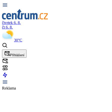
čtvrtek 6. 8.
čt 6. 8.
30°C
Přihlášení
Reklama