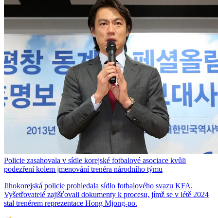
Policie zasahovala v sídle korejské fotbalové asociace kvůli
podezření kolem jmenování trenéra národního týmu
Jihokorejská policie prohledala sídlo fotbalového svazu KFA.
Vyšetřovatelé zajišťovali dokumenty k procesu, jímž se v létě 2024
stal trenérem reprezentace Hong Mjong-po.