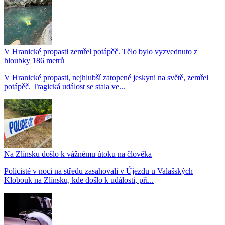
V Hranické propasti zemřel potápěč. Tělo bylo vyzvednuto z
hloubky 186 metrů
V Hranické propasti, nejhlubší zatopené jeskyni na světě, zemřel
potápěč. Tragická událost se stala ve...
Na Zlínsku došlo k vážnému útoku na člověka
Policisté v noci na středu zasahovali v Újezdu u Valašských
Klobouk na Zlínsku, kde došlo k události, při...