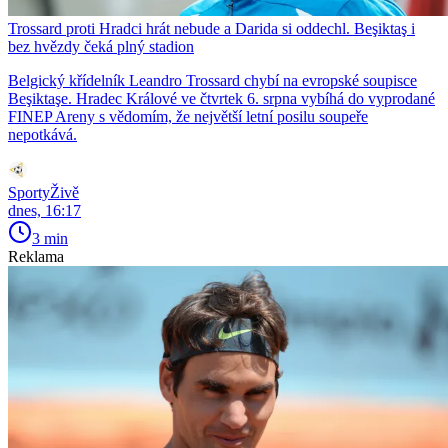
Trossard proti Hradci hrát nebude a Darida si oddechl. Beşiktaş i
bez hvězdy čeká plný stadion
Belgický křídelník Leandro Trossard chybí na evropské soupisce
Beşiktaşe. Hradec Králové ve čtvrtek 6. srpna vybíhá do vyprodané
FINEP Areny s vědomím, že největší letní posilu soupeře
nepotkává.
SportyŽivě
dnes, 16:17
3 min
Reklama