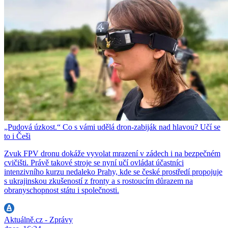
„Pudová úzkost.“ Co s vámi udělá dron-zabiják nad hlavou? Učí se
to i Češi
Zvuk FPV dronu dokáže vyvolat mrazení v zádech i na bezpečném
cvičišti. Právě takové stroje se nyní učí ovládat účastníci
intenzivního kurzu nedaleko Prahy, kde se české prostředí propojuje
s ukrajinskou zkušeností z fronty a s rostoucím důrazem na
obranyschopnost státu i společnosti.
Aktuálně.cz - Zprávy