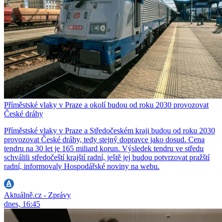
Příměstské vlaky v Praze a okolí budou od roku 2030 provozovat
České dráhy
Příměstské vlaky v Praze a Středočeském kraji budou od roku 2030
provozovat České dráhy, tedy stejný dopravce jako dosud. Cena
tendru na 30 let je 165 miliard korun. Výsledek tendru ve středu
schválili středočeští krajští radní, ještě jej budou potvrzovat pražští
radní, informovaly Hospodářské noviny na webu.
Aktuálně.cz - Zprávy
dnes, 16:45