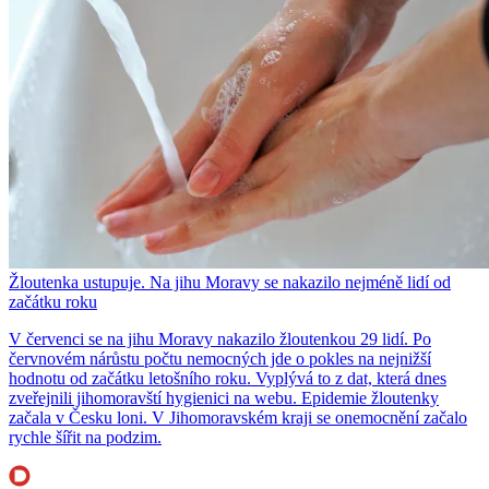
Žloutenka ustupuje. Na jihu Moravy se nakazilo nejméně lidí od
začátku roku
V červenci se na jihu Moravy nakazilo žloutenkou 29 lidí. Po
červnovém nárůstu počtu nemocných jde o pokles na nejnižší
hodnotu od začátku letošního roku. Vyplývá to z dat, která dnes
zveřejnili jihomoravští hygienici na webu. Epidemie žloutenky
začala v Česku loni. V Jihomoravském kraji se onemocnění začalo
rychle šířit na podzim.