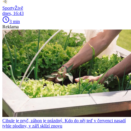
SportyŽivě
dnes, 16:43
3 min
Reklama
Cibule je pryč, záhon je prázdný. Kdo do něj teď v červenci nasadí
tyhle plodiny, v září sklízí znovu