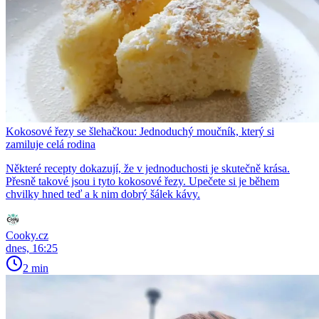
Kokosové řezy se šlehačkou: Jednoduchý moučník, který si
zamiluje celá rodina
Některé recepty dokazují, že v jednoduchosti je skutečně krása.
Přesně takové jsou i tyto kokosové řezy. Upečete si je během
chvilky hned teď a k nim dobrý šálek kávy.
Cooky.cz
dnes, 16:25
2 min