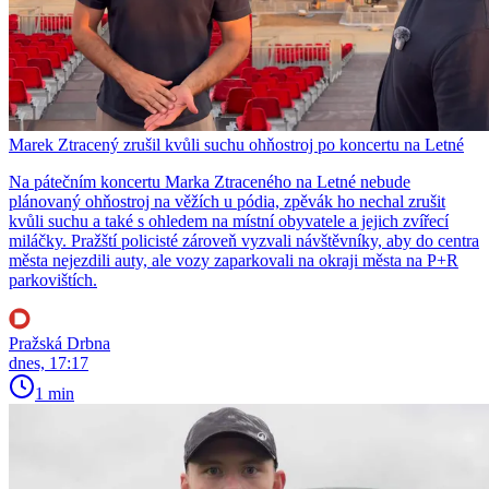
Marek Ztracený zrušil kvůli suchu ohňostroj po koncertu na Letné
Na pátečním koncertu Marka Ztraceného na Letné nebude
plánovaný ohňostroj na věžích u pódia, zpěvák ho nechal zrušit
kvůli suchu a také s ohledem na místní obyvatele a jejich zvířecí
miláčky. Pražští policisté zároveň vyzvali návštěvníky, aby do centra
města nejezdili auty, ale vozy zaparkovali na okraji města na P+R
parkovištích.
Pražská Drbna
dnes, 17:17
1 min