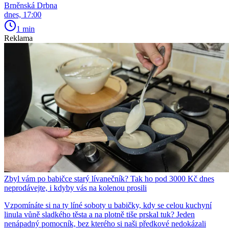
Brněnská Drbna
dnes, 17:00
1 min
Reklama
Zbyl vám po babičce starý lívanečník? Tak ho pod 3000 Kč dnes
neprodávejte, i kdyby vás na kolenou prosili
Vzpomínáte si na ty líné soboty u babičky, kdy se celou kuchyní
linula vůně sladkého těsta a na plotně tiše prskal tuk? Jeden
nenápadný pomocník, bez kterého si naši předkové nedokázali