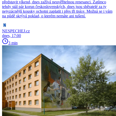
představit víkend, dnes zažívá neuvěřitelnou renesanci. Zatímco
tehdy stál pár korun československých, dnes jsou sběratelé za ty
nejvzácnější kousky ochotni zaplatit i přes tři tisíce. Možná se i vám
na půdě skrývá poklad, o kterém nemáte ani tušení.
NESPECHEJ.cz
dnes, 17:00
3 min