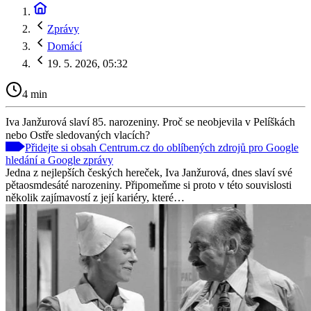
Zprávy
Domácí
19. 5. 2026, 05:32
4 min
Iva Janžurová slaví 85. narozeniny. Proč se neobjevila v Pelíškách
nebo Ostře sledovaných vlacích?
Přidejte si obsah Centrum.cz do oblíbených zdrojů pro Google
hledání a Google zprávy
Jedna z nejlepších českých hereček, Iva Janžurová, dnes slaví své
pětaosmdesáté narozeniny. Připomeňme si proto v této souvislosti
několik zajímavostí z její kariéry, které…