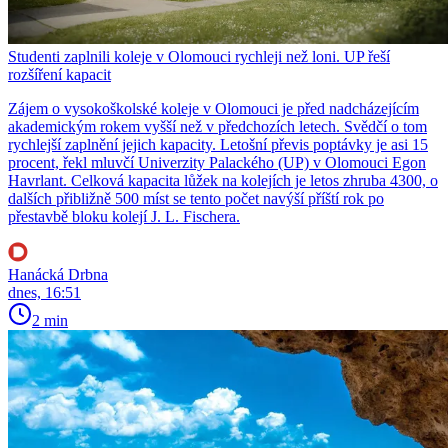
Studenti zaplnili koleje v Olomouci rychleji než loni. UP řeší
rozšíření kapacit
Zájem o vysokoškolské koleje v Olomouci je před nadcházejícím
akademickým rokem vyšší než v předchozích letech. Svědčí o tom
rychlejší zaplnění jejich kapacity. Letošní převis poptávky je asi 15
procent, řekl mluvčí Univerzity Palackého (UP) v Olomouci Egon
Havrlant. Celková kapacita lůžek na kolejích je letos zhruba 4300, o
dalších přibližně 500 míst se tento počet navýší příští rok po
přestavbě bloku kolejí J. L. Fischera.
Hanácká Drbna
dnes, 16:51
2 min