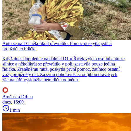
Auto se na D1 několikrát převrátilo. Pomoc poskytla jediná
projíždějící řidička
Když dnes dopoledne na dálnici D1 u Říček vyjelo osobní auto ze
silnice a několikrát se převrátilo v poli, zastavila pouze jediná
řidička. Zraněnému muži poskytla první pomoc, zatímco ostatní
vozy projížděly dál. Za svou pohotovost si od jihomoravských
záchranářů vysloužila netradiční odměnu.
Brněnská Drbna
dnes, 16:00
1 min