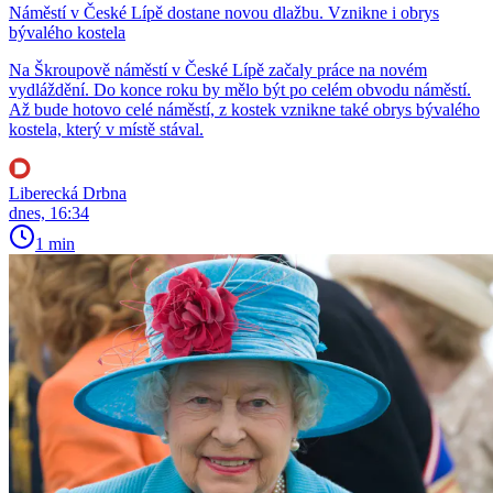
Náměstí v České Lípě dostane novou dlažbu. Vznikne i obrys
bývalého kostela
Na Škroupově náměstí v České Lípě začaly práce na novém
vydláždění. Do konce roku by mělo být po celém obvodu náměstí.
Až bude hotovo celé náměstí, z kostek vznikne také obrys bývalého
kostela, který v místě stával.
Liberecká Drbna
dnes, 16:34
1 min