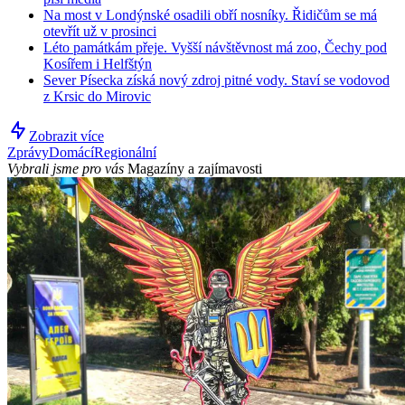
Na most v Londýnské osadili obří nosníky. Řidičům se má
otevřít už v prosinci
Léto památkám přeje. Vyšší návštěvnost má zoo, Čechy pod
Kosířem i Helfštýn
Sever Písecka získá nový zdroj pitné vody. Staví se vodovod
z Krsic do Mirovic
Zobrazit více
Zprávy
Domácí
Regionální
Vybrali jsme pro vás
Magazíny a zajímavosti