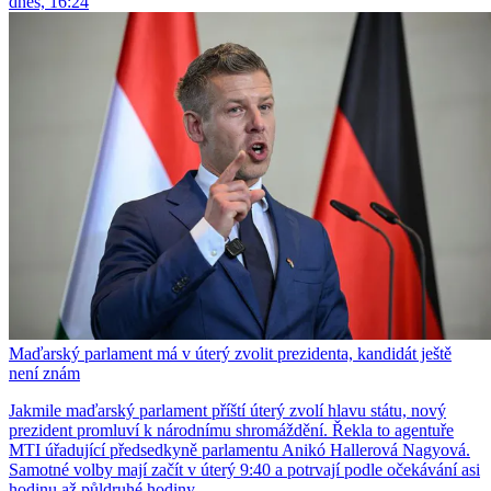
dnes, 16:24
Maďarský parlament má v úterý zvolit prezidenta, kandidát ještě
není znám
Jakmile maďarský parlament příští úterý zvolí hlavu státu, nový
prezident promluví k národnímu shromáždění. Řekla to agentuře
MTI úřadující předsedkyně parlamentu Anikó Hallerová Nagyová.
Samotné volby mají začít v úterý 9:40 a potrvají podle očekávání asi
hodinu až půldruhé hodiny.