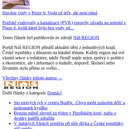
Havárie vody v Praze 6: Voda už teče, ale není pitná
Pražské vodovody a kanalizace (PVK) opravily závadu na potrubí v
Praze 6, kvůli které bylo bez vody od...
Tento článek byl publikován ze zdrojů
Náš REGION
Portál Náš REGION přináší aktuální dění z jednotlivých krajů
České republiky s důrazem na lokální témata. Každý region má své
vlastní sekce a redaktory, takže čtenář najde nejen zprávy o politice
a ekonomice, ale i informace o kultuře, dopravě, školství nebo
životním stylu přímo ze svého...
Všechny články tohoto autora →
Další články z kategorie
Domácí
Sto mrtvých ryb v centru Budějc. Úhyn mohl způsobit déšť a
nedostatek kyslíku
Benzin mírně zlevnil za týden v Plzeňském kraji, nafta o
desítky haléřů zdražila
V italských Alpách zemřela při túře dívka z České republiky,
píší média