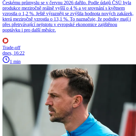
Českému průmyslu se v červnu 2026 dařilo. Podle údajů ČSÚ byla
produkce meziročně reálně vyšší o 4 % a ve srovnání s květnem
vzrostla o 1,2 %. Ještě výrazněji se zvýšila hodnota nových zakázek,
která meziročně vzrostla o 13,1 %. To naznačuje, že podniky mají i
přes přetrvávající nejistotu v evropské ekonomice zajištěnou
poptávku i pro další měsíce.
Trade-off
dnes, 16:22
1 min