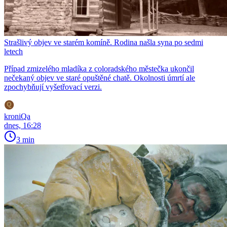
Strašlivý objev ve starém komíně. Rodina našla syna po sedmi
letech
Případ zmizelého mladíka z coloradského městečka ukončil
nečekaný objev ve staré opuštěné chatě. Okolnosti úmrtí ale
zpochybňují vyšetřovací verzi.
kroniQa
dnes, 16:28
3 min