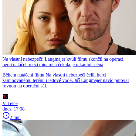
Na vlastní nebezpečí: Langmajer kvůli filmu skončil na operaci,
herci natáčeli mezi minami a čekala je pikantní scéna
Během natáčení filmu Na vlastní nebezpečí čelili herci
zaminovanému terénu i ledové vodě. Jiří Langmajer navíc putoval
rovnou na operační sál.
V Telce
dnes, 17:08
2 min