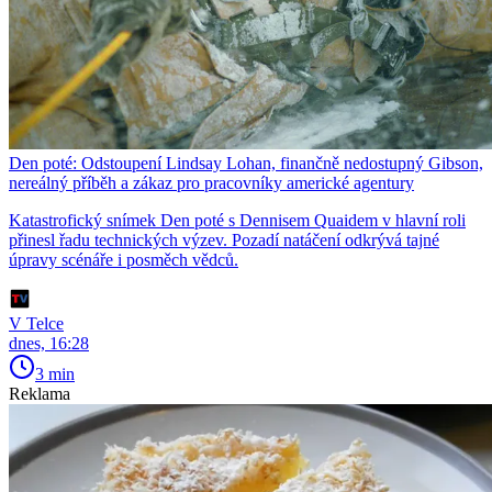
Den poté: Odstoupení Lindsay Lohan, finančně nedostupný Gibson,
nereálný příběh a zákaz pro pracovníky americké agentury
Katastrofický snímek Den poté s Dennisem Quaidem v hlavní roli
přinesl řadu technických výzev. Pozadí natáčení odkrývá tajné
úpravy scénáře i posměch vědců.
V Telce
dnes, 16:28
3 min
Reklama