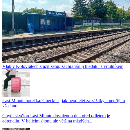
Vlak v Kolovratech srazil ženu, záchranáři ji hledali i s vrtulníkem
Last Minute horečka: Checklist, jak neodletět za zážitky a nepřijít o
všechno
Chytit skvělou Last Minute dovolenou den před odletem je
adrenalin. V balicím shonu ale většina mladých...