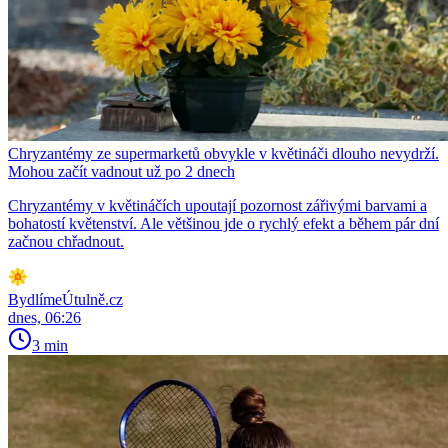
Chryzantémy ze supermarketů obvykle v květináči dlouho nevydrží.
Mohou začít vadnout už po 2 dnech
Chryzantémy v květináčích upoutají pozornost zářivými barvami a
bohatostí květenství. Ale většinou jde o rychlý efekt a během pár dní
začnou chřadnout.
BydlímeÚtulně.cz
dnes, 06:26
3 min