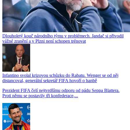
Dlouholetý kouč národního týmu v problémech. Jandač si přivodil
vážné zranění a v Plzni není schopen trénovat
Infantino svolal krizovou schůzku do Rabatu. Wenger se od něj
distancoval, generální sekretář FIFA hovoří o hanbě
Prezident FIFA čelí nejtvrdšímu odporu od pádu Seppa Blattera.
Proti němu se postavily tři konfederace,...