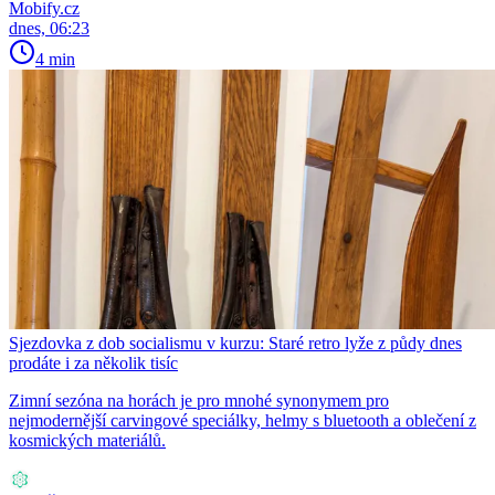
Mobify.cz
dnes, 06:23
4 min
Sjezdovka z dob socialismu v kurzu: Staré retro lyže z půdy dnes
prodáte i za několik tisíc
Zimní sezóna na horách je pro mnohé synonymem pro
nejmodernější carvingové speciálky, helmy s bluetooth a oblečení z
kosmických materiálů.