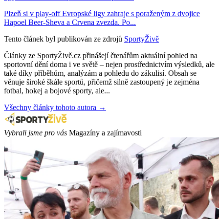
Plzeň si v play-off Evropské ligy zahraje s poraženým z dvojice
Hapoel Beer-Sheva a Crvena zvezda. Po...
Tento článek byl publikován ze zdrojů
SportyŽivě
Články ze SportyŽivě.cz přinášejí čtenářům aktuální pohled na
sportovní dění doma i ve světě – nejen prostřednictvím výsledků, ale
také díky příběhům, analýzám a pohledu do zákulisí. Obsah se
věnuje široké škále sportů, přičemž silně zastoupený je zejména
fotbal, hokej a bojové sporty, ale...
Všechny články tohoto autora →
Vybrali jsme pro vás
Magazíny a zajímavosti