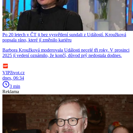
Po 20 letech v ČT ji bez vysvětlení sundali z Událostí. Kroužková
popsala ráno, které jí změnilo kariéru
Barbora Kroužková moderovala Události necelé tři roky. V prosinci
2025 jí vedení oznámilo, že končí, důvod prý nedostala dodnes.
VIPživot.cz
dnes, 06:34
3 min
Reklama