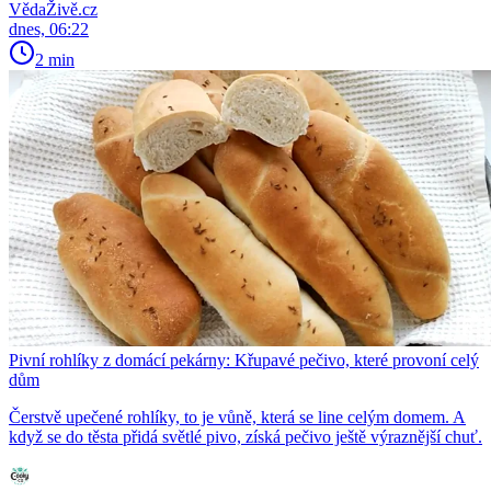
VědaŽivě.cz
dnes, 06:22
2 min
Pivní rohlíky z domácí pekárny: Křupavé pečivo, které provoní celý
dům
Čerstvě upečené rohlíky, to je vůně, která se line celým domem. A
když se do těsta přidá světlé pivo, získá pečivo ještě výraznější chuť.