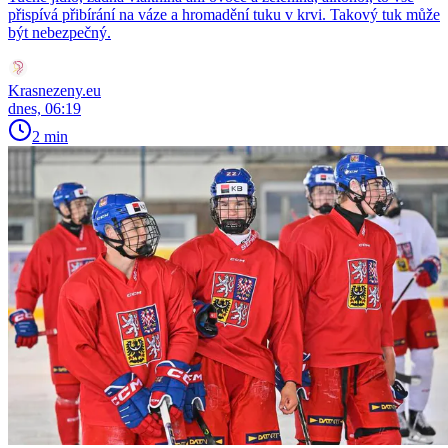
přispívá přibírání na váze a hromadění tuku v krvi. Takový tuk může
být nebezpečný.
Krasnezeny.eu
dnes, 06:19
2 min