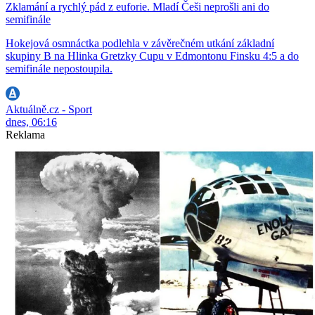
Zklamání a rychlý pád z euforie. Mladí Češi neprošli ani do
semifinále
Hokejová osmnáctka podlehla v závěrečném utkání základní
skupiny B na Hlinka Gretzky Cupu v Edmontonu Finsku 4:5 a do
semifinále nepostoupila.
Aktuálně.cz - Sport
dnes, 06:16
Reklama