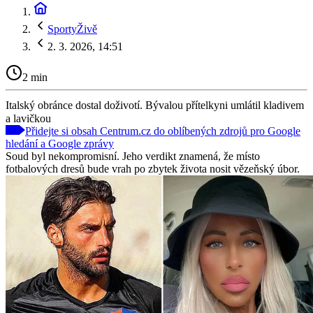
SportyŽivě
2. 3. 2026, 14:51
2 min
Italský obránce dostal doživotí. Bývalou přítelkyni umlátil kladivem
a lavičkou
Přidejte si obsah Centrum.cz do oblíbených zdrojů pro Google
hledání a Google zprávy
Soud byl nekompromisní. Jeho verdikt znamená, že místo
fotbalových dresů bude vrah po zbytek života nosit vězeňský úbor.