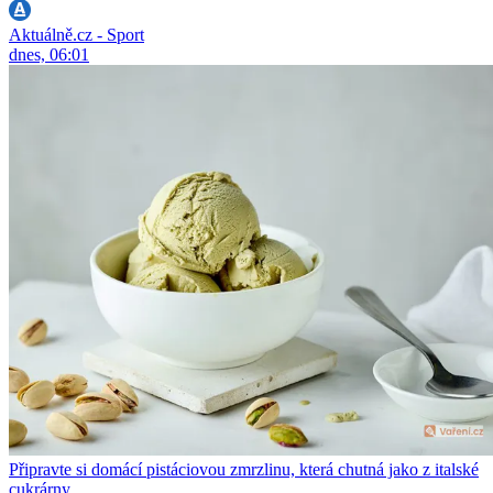
Aktuálně.cz - Sport
dnes, 06:01
Připravte si domácí pistáciovou zmrzlinu, která chutná jako z italské
cukrárny