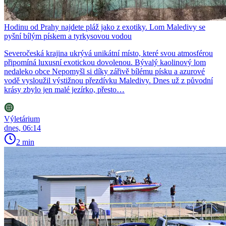
Hodinu od Prahy najdete pláž jako z exotiky. Lom Maledivy se
pyšní bílým pískem a tyrkysovou vodou
Severočeská krajina ukrývá unikátní místo, které svou atmosférou
připomíná luxusní exotickou dovolenou. Bývalý kaolinový lom
nedaleko obce Nepomyšl si díky zářivě bílému písku a azurové
vodě vysloužil výstižnou přezdívku Maledivy. Dnes už z původní
krásy zbylo jen malé jezírko, přesto…
Výletárium
dnes, 06:14
2 min