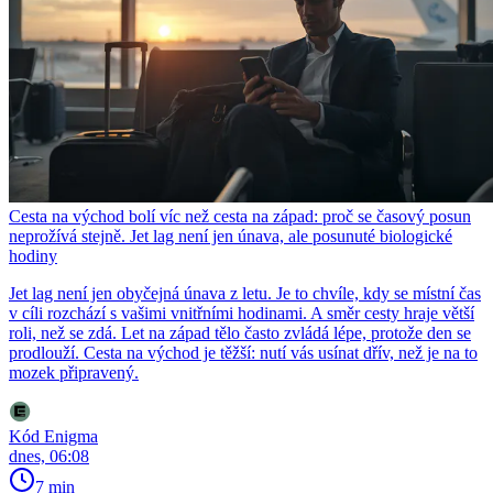
Cesta na východ bolí víc než cesta na západ: proč se časový posun
neprožívá stejně. Jet lag není jen únava, ale posunuté biologické
hodiny
Jet lag není jen obyčejná únava z letu. Je to chvíle, kdy se místní čas
v cíli rozchází s vašimi vnitřními hodinami. A směr cesty hraje větší
roli, než se zdá. Let na západ tělo často zvládá lépe, protože den se
prodlouží. Cesta na východ je těžší: nutí vás usínat dřív, než je na to
mozek připravený.
Kód Enigma
dnes, 06:08
7 min