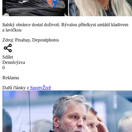
Italský obránce dostal doživotí. Bývalou přítelkyni umlátil kladivem
a lavičkou
Zdroj
:
Pixabay, Depositphotos
Sdílet
Denní
výzva
0
Reklama
Další články z
SportyŽivě