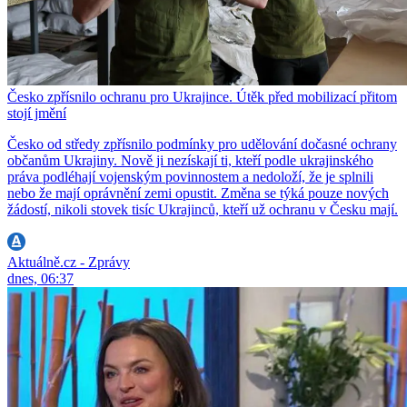
Česko zpřísnilo ochranu pro Ukrajince. Útěk před mobilizací přitom
stojí jmění
Česko od středy zpřísnilo podmínky pro udělování dočasné ochrany
občanům Ukrajiny. Nově ji nezískají ti, kteří podle ukrajinského
práva podléhají vojenským povinnostem a nedoloží, že je splnili
nebo že mají oprávnění zemi opustit. Změna se týká pouze nových
žádostí, nikoli stovek tisíc Ukrajinců, kteří už ochranu v Česku mají.
Aktuálně.cz - Zprávy
dnes, 06:37