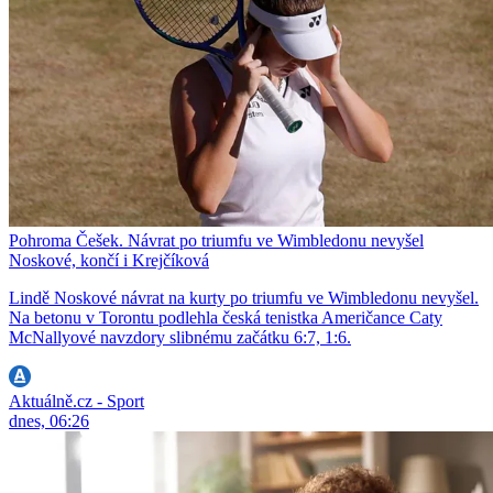
Pohroma Češek. Návrat po triumfu ve Wimbledonu nevyšel
Noskové, končí i Krejčíková
Lindě Noskové návrat na kurty po triumfu ve Wimbledonu nevyšel.
Na betonu v Torontu podlehla česká tenistka Američance Caty
McNallyové navzdory slibnému začátku 6:7, 1:6.
Aktuálně.cz - Sport
dnes, 06:26