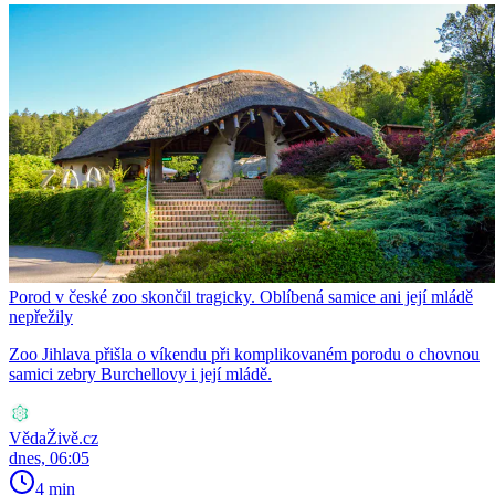
Porod v české zoo skončil tragicky. Oblíbená samice ani její mládě
nepřežily
Zoo Jihlava přišla o víkendu při komplikovaném porodu o chovnou
samici zebry Burchellovy i její mládě.
VědaŽivě.cz
dnes, 06:05
4 min