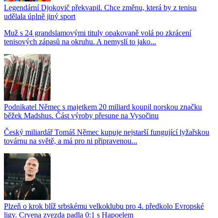
Legendární Djokovič překvapil. Chce změnu, která by z tenisu
udělala úplně jiný sport
Muž s 24 grandslamovými tituly opakovaně volá po zkrácení
tenisových zápasů na okruhu. A nemyslí to jako...
Podnikatel Němec s majetkem 20 miliard koupil norskou značku
běžek Madshus. Část výroby přesune na Vysočinu
Český miliardář Tomáš Němec kupuje nejstarší fungující lyžařskou
továrnu na světě, a má pro ni připravenou...
Plzeň o krok blíž srbskému velkoklubu pro 4. předkolo Evropské
ligy. Crvena zvezda padla 0:1 s Hapoelem