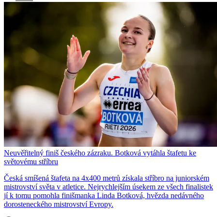
Neuvěřitelný finiš českého zázraku. Botková vytáhla štafetu ke
světovému stříbru
Česká smíšená štafeta na 4x400 metrů získala stříbro na juniorském
mistrovství světa v atletice. Nejrychlejším úsekem ze všech finalistek
jí k tomu pomohla finišmanka Linda Botková, hvězda nedávného
dorosteneckého mistrovství Evropy.