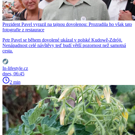
Prezident Pavel vyrazil na tajnou dovolenou: Prozradila ho však tato
fotografie z restaurace
Petr Pavel se během dovolené ukázal v polské Kudowě-Zdróji.
Nenápadnost celé návštěvy teď budí větší pozornost než samotná
cesta.
In-lifestyle.cz
dnes, 06:45
2 min