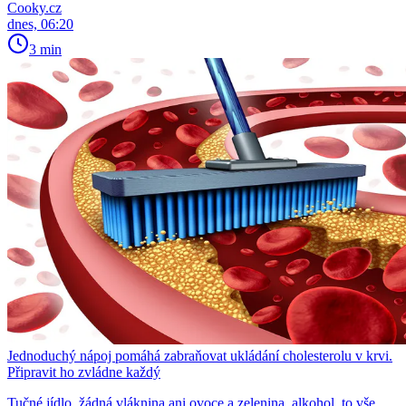
Cooky.cz
dnes, 06:20
3 min
Jednoduchý nápoj pomáhá zabraňovat ukládání cholesterolu v krvi.
Připravit ho zvládne každý
Tučné jídlo, žádná vláknina ani ovoce a zelenina, alkohol, to vše