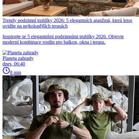
Trendy podzimní truhlíky 2026: 5 elegantních aranžmá, která letos
uvidíte na nejkrásnějších terasách
Inspirujte se 5 elegantními podzimními truhlíky 2026. Objevte
moderní kombinace rostlin pro balkon, okna i terasu.
Planeta zahrady
dnes, 06:40
8 min