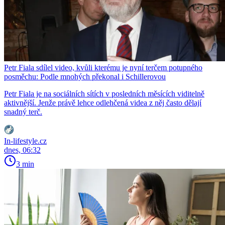
Petr Fiala sdílel video, kvůli kterému je nyní terčem potupného
posměchu: Podle mnohých překonal i Schillerovou
Petr Fiala je na sociálních sítích v posledních měsících viditelně
aktivnější. Jenže právě lehce odlehčená videa z něj často dělají
snadný terč.
In-lifestyle.cz
dnes, 06:32
3 min