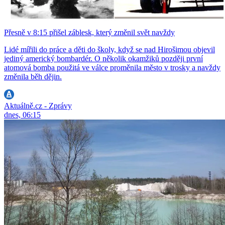
Přesně v 8:15 přišel záblesk, který změnil svět navždy
Lidé mířili do práce a děti do školy, když se nad Hirošimou objevil
jediný americký bombardér. O několik okamžiků později první
atomová bomba použitá ve válce proměnila město v trosky a navždy
změnila běh dějin.
Aktuálně.cz - Zprávy
dnes, 06:15