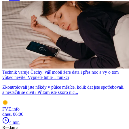
Technik varuje Čechy: váš mobil žere data i přes noc a vy o tom
vůbec nevíte. Vypněte tuhle 1 funkci
Zkontrolovali jste někdy v půlce měsíce, kolik dat jste spotřebovali,
a nestačili se divit? Přitom jste skoro nic...
FVE.info
dnes, 06:06
4 min
Reklama