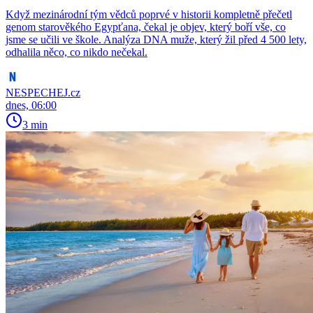
Když mezinárodní tým vědců poprvé v historii kompletně přečetl
genom starověkého Egypťana, čekal je objev, který boří vše, co
jsme se učili ve škole. Analýza DNA muže, který žil před 4 500 lety,
odhalila něco, co nikdo nečekal.
NESPECHEJ.cz
dnes, 06:00
3 min