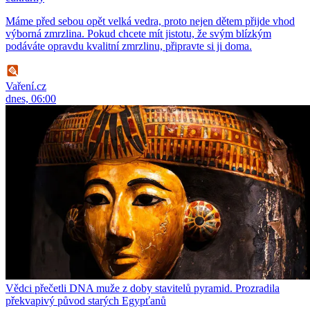
Máme před sebou opět velká vedra, proto nejen dětem přijde vhod
výborná zmrzlina. Pokud chcete mít jistotu, že svým blízkým
podáváte opravdu kvalitní zmrzlinu, připravte si ji doma.
Vaření.cz
dnes, 06:00
Vědci přečetli DNA muže z doby stavitelů pyramid. Prozradila
překvapivý původ starých Egypťanů