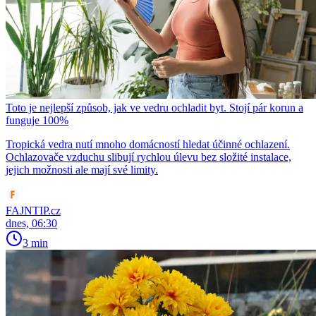
Toto je nejlepší způsob, jak ve vedru ochladit byt. Stojí pár korun a
funguje 100%
Tropická vedra nutí mnoho domácností hledat účinné ochlazení.
Ochlazovače vzduchu slibují rychlou úlevu bez složité instalace,
jejich možnosti ale mají své limity.
FAJNTIP.cz
dnes, 06:30
3 min