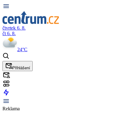
čtvrtek 6. 8.
čt 6. 8.
24°C
Přihlášení
Reklama