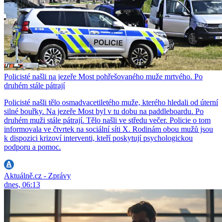
Policisté našli na jezeře Most pohřešovaného muže mrtvého. Po
druhém stále pátrají
Policisté našli tělo osmadvacetiletého muže, kterého hledali od úterní
silné bouřky. Na jezeře Most byl v tu dobu na paddleboardu. Po
druhém muži stále pátrají. Tělo našli ve středu večer. Policie o tom
informovala ve čtvrtek na sociální síti X. Rodinám obou mužů jsou
k dispozici krizoví interventi, kteří poskytují psychologickou
podporu a pomoc.
Aktuálně.cz - Zprávy
dnes, 06:13