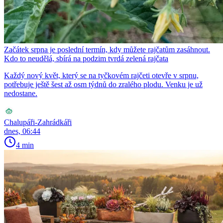
Začátek srpna je poslední termín, kdy můžete rajčatům zasáhnout.
Kdo to neudělá, sbírá na podzim tvrdá zelená rajčata
Každý nový květ, který se na tyčkovém rajčeti otevře v srpnu,
potřebuje ještě šest až osm týdnů do zralého plodu. Venku je už
nedostane.
Chalupáři-Zahrádkáři
dnes, 06:44
4 min