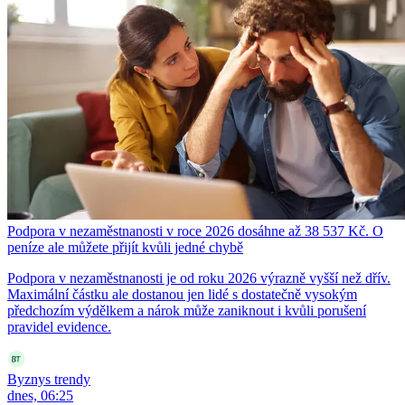
Podpora v nezaměstnanosti v roce 2026 dosáhne až 38 537 Kč. O
peníze ale můžete přijít kvůli jedné chybě
Podpora v nezaměstnanosti je od roku 2026 výrazně vyšší než dřív.
Maximální částku ale dostanou jen lidé s dostatečně vysokým
předchozím výdělkem a nárok může zaniknout i kvůli porušení
pravidel evidence.
Byznys trendy
dnes, 06:25