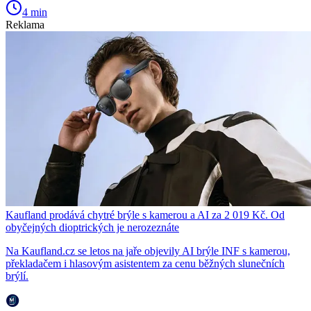
4 min
Reklama
Kaufland prodává chytré brýle s kamerou a AI za 2 019 Kč. Od
obyčejných dioptrických je nerozeznáte
Na Kaufland.cz se letos na jaře objevily AI brýle INF s kamerou,
překladačem i hlasovým asistentem za cenu běžných slunečních
brýlí.