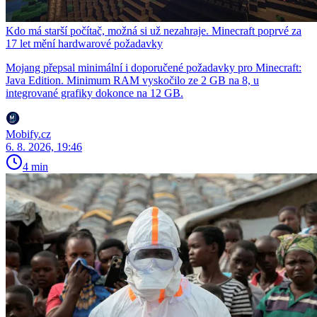
Kdo má starší počítač, možná si už nezahraje. Minecraft poprvé za
17 let mění hardwarové požadavky
Mojang přepsal minimální i doporučené požadavky pro Minecraft:
Java Edition. Minimum RAM vyskočilo ze 2 GB na 8, u
integrované grafiky dokonce na 12 GB.
Mobify.cz
6. 8. 2026, 19:46
4 min