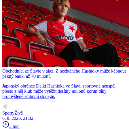
Obchodníci ze Slavie v akci. Z nechtěného Hashioky může kápnout
pěkný balík, až 70 milionů
Japonský obránce Daiki Hashioka ve Slavii sportovně neuspěl,
přesto z něj klub může vytěžit desítky milionů korun díky
promyšlené smluvní strategii.
SportyŽivě
6. 8. 2026, 21:32
3 min