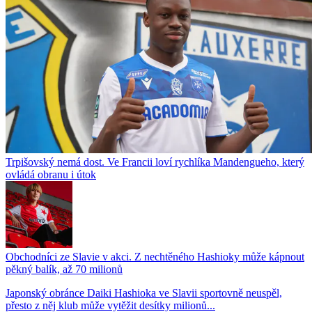
Trpišovský nemá dost. Ve Francii loví rychlíka Mandengueho, který
ovládá obranu i útok
Obchodníci ze Slavie v akci. Z nechtěného Hashioky může kápnout
pěkný balík, až 70 milionů
Japonský obránce Daiki Hashioka ve Slavii sportovně neuspěl,
přesto z něj klub může vytěžit desítky milionů...