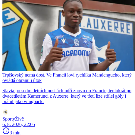
Trpišovský nemá dost. Ve Francii loví rychlíka Mandengueho, který
ovládá obranu i útok
Slavia po sedmi letních posilách míří znovu do Francie, tentokrát po
dvacetiletém Kamerunci z Auxerre, který ve třetí lize střílel góly i
bránil jako wingback.
SportyŽivě
6. 8. 2026, 22:05
3 min