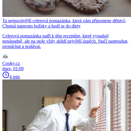
Ta nejpoctivější celerová pomazánka, která vám připomene dětství:
Chutná naprosto božsky a hodí se do diety
Celerová pomazánka patří k těm receptům, které vypadají
nenápadně, ale na stole vždy sklidí největší úspěch. Stačí nastrouhat,
promíchat a podávat.
Cooky.cz
dnes, 01:09
4 min