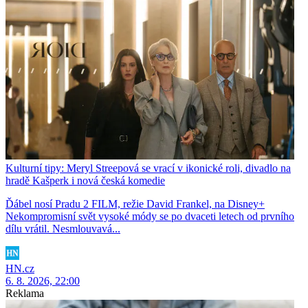
Kulturní tipy: Meryl Streepová se vrací v ikonické roli, divadlo na
hradě Kašperk i nová česká komedie
Ďábel nosí Pradu 2 FILM, režie David Frankel, na Disney+
Nekompromisní svět vysoké módy se po dvaceti letech od prvního
dílu vrátil. Nesmlouvavá...
HN.cz
6. 8. 2026, 22:00
Reklama