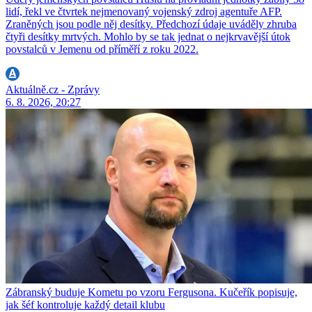
lidí, řekl ve čtvrtek nejmenovaný vojenský zdroj agentuře AFP.
Zraněných jsou podle něj desítky. Předchozí údaje uváděly zhruba
čtyři desítky mrtvých. Mohlo by se tak jednat o nejkrvavější útok
povstalců v Jemenu od příměří z roku 2022.
Aktuálně.cz - Zprávy
6. 8. 2026, 20:27
Zábranský buduje Kometu po vzoru Fergusona. Kučeřík popisuje,
jak šéf kontroluje každý detail klubu