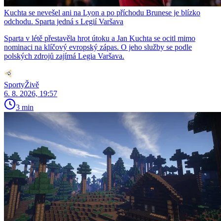
Kuchta se nevešel ani na Lyon a po příchodu Brunese je blízko
odchodu. Sparta jedná s Legií Varšava
Sparta v létě přestavěla hrot útoku a Jan Kuchta se ocitl mimo
nominaci na klíčový evropský zápas. O jeho služby se podle
polských zdrojů zajímá Legia Varšava.
SportyŽivě
6. 8. 2026, 19:57
3 min