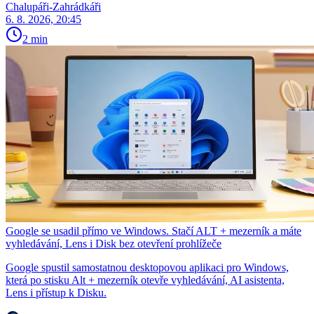
Chalupáři-Zahrádkáři
6. 8. 2026, 20:45
2 min
Google se usadil přímo ve Windows. Stačí ALT + mezerník a máte
vyhledávání, Lens i Disk bez otevření prohlížeče
Google spustil samostatnou desktopovou aplikaci pro Windows,
která po stisku Alt + mezerník otevře vyhledávání, AI asistenta,
Lens i přístup k Disku.