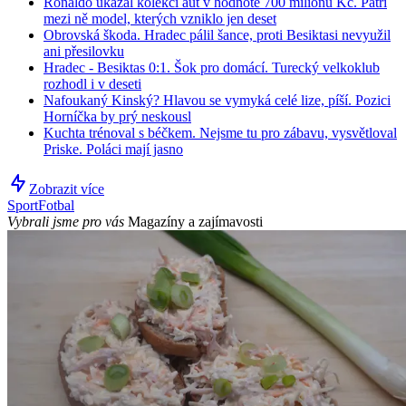
Ronaldo ukázal kolekci aut v hodnotě 700 milionů Kč. Patří
mezi ně model, kterých vzniklo jen deset
Obrovská škoda. Hradec pálil šance, proti Besiktasi nevyužil
ani přesilovku
Hradec - Besiktas 0:1. Šok pro domácí. Turecký velkoklub
rozhodl i v deseti
Nafoukaný Kinský? Hlavou se vymyká celé lize, píší. Pozici
Horníčka by prý neskousl
Kuchta trénoval s béčkem. Nejsme tu pro zábavu, vysvětloval
Priske. Poláci mají jasno
Zobrazit více
Sport
Fotbal
Vybrali jsme pro vás
Magazíny a zajímavosti