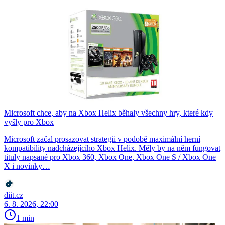
Microsoft chce, aby na Xbox Helix běhaly všechny hry, které kdy
vyšly pro Xbox
Microsoft začal prosazovat strategii v podobě maximální herní
kompatibility nadcházejícího Xbox Helix. Měly by na něm fungovat
tituly napsané pro Xbox 360, Xbox One, Xbox One S / Xbox One
X i novinky…
diit.cz
6. 8. 2026, 22:00
1 min