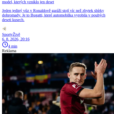
model, kterých vzniklo jen deset
Jeden jediný vůz v Ronaldově garáži stojí víc než zbytek sbírky
dohromady. Je to Bugatti, které automobilka vyrobila v pouhých
deseti kusech.
SportyŽivě
6. 8. 2026, 20:16
4 min
Reklama