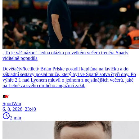
„To je váš názor." Jedna otázka po velkém večeru trenéra Sparty
viditelně popudila
Devětačtyřicetiletý Brian Priske posadil kapitána na lavičku a do
základní sestavy poslal muže, který byl ve Spartě sotva čtyři dny. Po
výhře 2:1 nad Lyonem mluvil o jednom z nejsilnějších večerů, jaké
na Letné za svého druhého angažmá zažil.
SportWin
6. 8. 2026, 23:40
2 min