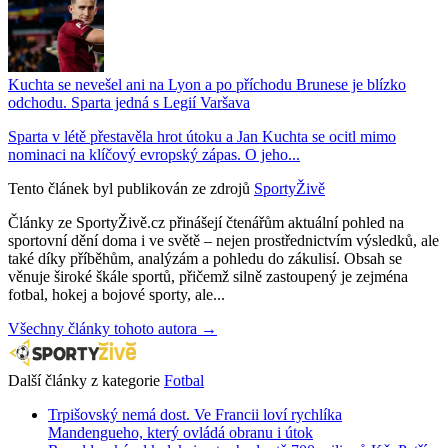
Kuchta se nevešel ani na Lyon a po příchodu Brunese je blízko
odchodu. Sparta jedná s Legií Varšava
Sparta v létě přestavěla hrot útoku a Jan Kuchta se ocitl mimo
nominaci na klíčový evropský zápas. O jeho...
Tento článek byl publikován ze zdrojů
SportyŽivě
Články ze SportyŽivě.cz přinášejí čtenářům aktuální pohled na
sportovní dění doma i ve světě – nejen prostřednictvím výsledků, ale
také díky příběhům, analýzám a pohledu do zákulisí. Obsah se
věnuje široké škále sportů, přičemž silně zastoupený je zejména
fotbal, hokej a bojové sporty, ale...
Všechny články tohoto autora →
Další články z kategorie
Fotbal
Trpišovský nemá dost. Ve Francii loví rychlíka
Mandengueho, který ovládá obranu i útok