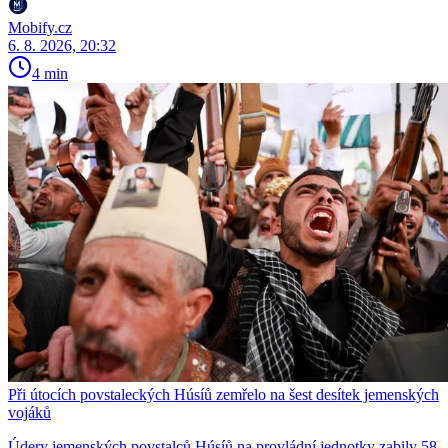
Mobify.cz
6. 8. 2026, 20:32
4 min
Při útocích povstaleckých Húsíů zemřelo na šest desítek jemenských
vojáků
Údery jemenských povstalců Húsíů na provládní jednotky zabily 58