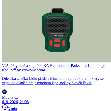
Váží 47 gramů a stojí 400 Kč. Reproduktor Parkside z Lidlu hraje
lépe, než by kdokoliv čekal
Dílenská značka Lidlu přišla s Bluetooth reproduktorem, který se
vejde do dlaně a hraje mnohem lépe, než by člověk čekal.
Mobify.cz
6. 8. 2026, 21:08
3 min