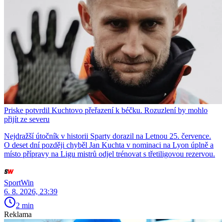
Priske potvrdil Kuchtovo přeřazení k béčku. Rozuzlení by mohlo
přijít ze severu
Nejdražší útočník v historii Sparty dorazil na Letnou 25. července.
O deset dní později chyběl Jan Kuchta v nominaci na Lyon úplně a
místo přípravy na Ligu mistrů odjel trénovat s třetiligovou rezervou.
SportWin
6. 8. 2026, 23:39
2 min
Reklama