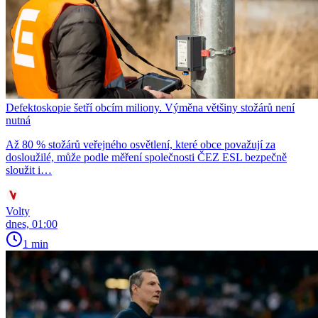
Defektoskopie šetří obcím miliony. Výměna většiny stožárů není
nutná
Až 80 % stožárů veřejného osvětlení, které obce považují za
dosloužilé, může podle měření společnosti ČEZ ESL bezpečně
sloužit i…
Volty
dnes, 01:00
1 min