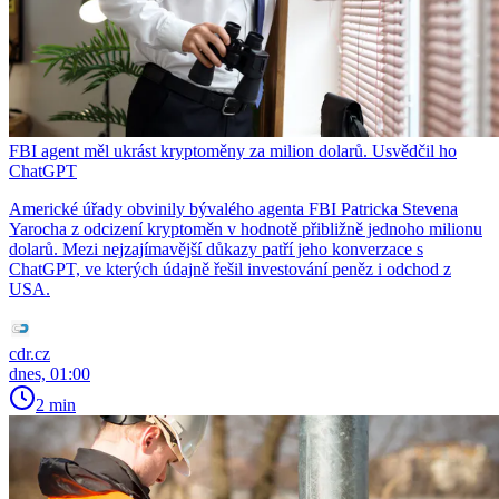
FBI agent měl ukrást kryptoměny za milion dolarů. Usvědčil ho
ChatGPT
Americké úřady obvinily bývalého agenta FBI Patricka Stevena
Yarocha z odcizení kryptoměn v hodnotě přibližně jednoho milionu
dolarů. Mezi nejzajímavější důkazy patří jeho konverzace s
ChatGPT, ve kterých údajně řešil investování peněz i odchod z
USA.
cdr.cz
dnes, 01:00
2 min