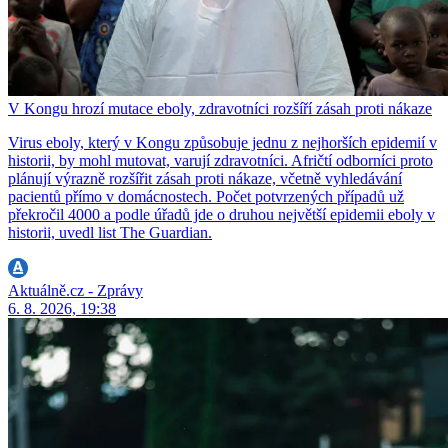
V Kongu hrozí mutace eboly, zdravotníci rozšíří zásah proti nákaze
Virus eboly, který v Kongu způsobuje jednu z nejhorších epidemií v
historii, by mohl mutovat, varují zdravotníci. Afričtí odborníci proto
plánují výrazně rozšířit zásah proti nákaze, včetně vyhledávání
pacientů přímo v domácnostech. Počet potvrzených případů už
překročil 4000 a podle úřadů jde o druhou největší epidemii eboly v
historii, uvedl list The Guardian.
Aktuálně.cz - Zprávy
6. 8. 2026, 19:38