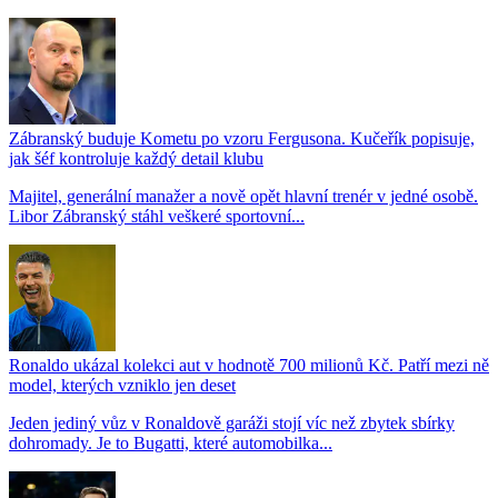
Zábranský buduje Kometu po vzoru Fergusona. Kučeřík popisuje,
jak šéf kontroluje každý detail klubu
Majitel, generální manažer a nově opět hlavní trenér v jedné osobě.
Libor Zábranský stáhl veškeré sportovní...
Ronaldo ukázal kolekci aut v hodnotě 700 milionů Kč. Patří mezi ně
model, kterých vzniklo jen deset
Jeden jediný vůz v Ronaldově garáži stojí víc než zbytek sbírky
dohromady. Je to Bugatti, které automobilka...