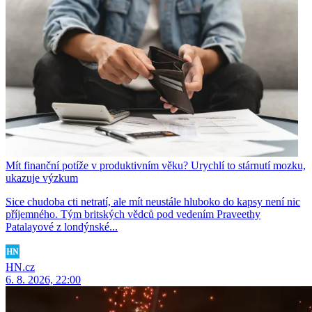
Mít finanční potíže v produktivním věku? Urychlí to stárnutí mozku,
ukazuje výzkum
Sice chudoba cti netratí, ale mít neustále hluboko do kapsy není nic
příjemného. Tým britských vědců pod vedením Praveethy
Patalayové z londýnské...
HN.cz
6. 8. 2026, 22:00