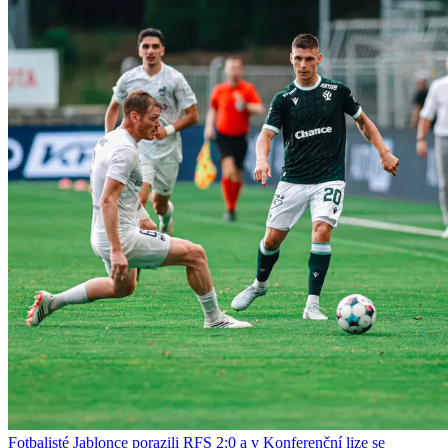
Fotbalisté Jablonce porazili RFS 2:0 a v Konferenční lize se