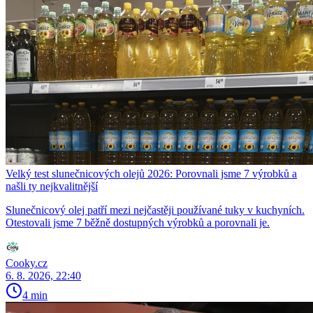
Velký test slunečnicových olejů 2026: Porovnali jsme 7 výrobků a
našli ty nejkvalitnější
Slunečnicový olej patří mezi nejčastěji používané tuky v kuchyních.
Otestovali jsme 7 běžně dostupných výrobků a porovnali je.
Cooky.cz
6. 8. 2026, 22:40
4 min