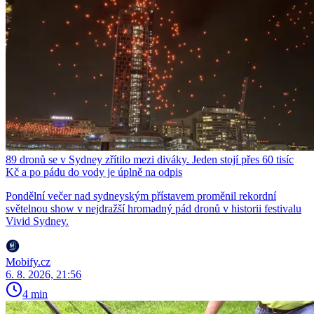
89 dronů se v Sydney zřítilo mezi diváky. Jeden stojí přes 60 tisíc
Kč a po pádu do vody je úplně na odpis
Pondělní večer nad sydneyským přístavem proměnil rekordní
světelnou show v nejdražší hromadný pád dronů v historii festivalu
Vivid Sydney.
Mobify.cz
6. 8. 2026, 21:56
4 min