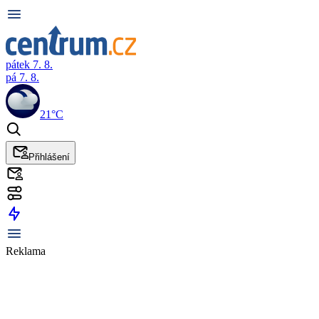
pátek 7. 8.
pá 7. 8.
21°C
Přihlášení
Reklama