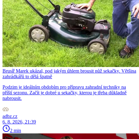
Brusíř Marek ukázal, pod jakým úhlem brousit nůž sekačky. Většina
zahrádkářů to dělá špatně
Podzim je ideálním obdobím pro přípravu zahradní techniky na
příští sezonu. Začít je dobré u sekačky, kterou je třeba důkladně
nabrousit.
adbz.cz
6. 8. 2026, 21:39
2 min