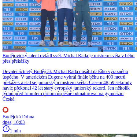
Budějovický talent ovládl svět. Michal Rada je mistrem světa v běhu
přes překážky
Devatenáctiletý Budějčák Michal Rada dosáhl dalšího výrazného
úspěchu. V americkém Eugene vyhrál finále běhu na 400 metrů
překážek a stal se juniorským mistrem světa. Časem 48,59 sekundy
navíc překonal 42 let starý evropský juniorský rekord. Jen několik
týdnů před triumfem přitom úspěšně odmaturoval na gymnáziu
Česká.
Budějcká Drbna
dnes, 10:03
1 min