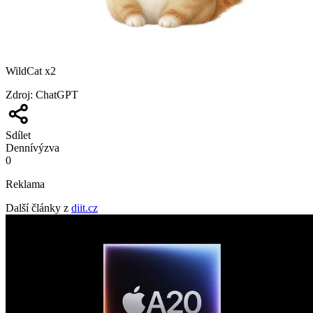
WildCat x2
Zdroj
:
ChatGPT
Sdílet
Denní
výzva
0
Reklama
Další články z
diit.cz