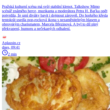
Pražská kulturní scéna má svůj stabilní klenot. Talkshow Mimo
scénář známého herce, muzikanta a moderátora Petra H. Baťka opět
potvrdila, že umí diváky bavit i dojmout zároveň. Do horkého křesla
tentokrát usedla pop-rocková ikona s nezaměnitelným hlasem a
obrovským charismatem, Marcela Březinová. A byl to díl plný
překvapení, humoru a nečekaných odhalení.
Aplausin.cz
dnes, 09:41
2 min