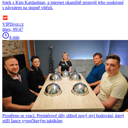
fotek s Kim Kardashian, a internet okamžitě propojil jeho soukromí
s návratem na stupně vítězů.
VIPživot.cz
dnes, 09:47
4 min
Prostřeno se vrací. Premiérové díly slibují nový styl bodování, který
ztíží šance vypočítavým taktikům