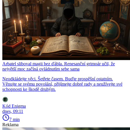
Arbatel sliboval magii bez ďábla. Renesanční grimoár učil, že
největší moc začíná ovládnutím sebe sama
Neodkládejte věci. Šetřete časem. Buďte prospěšní ostatním.
Věnujte se svému povolání, přijímejte dobré rady a neužívejte své
schopnosti ke škodě druhým.
Kód Enigma
dnes, 09:11
7 min
Reklama