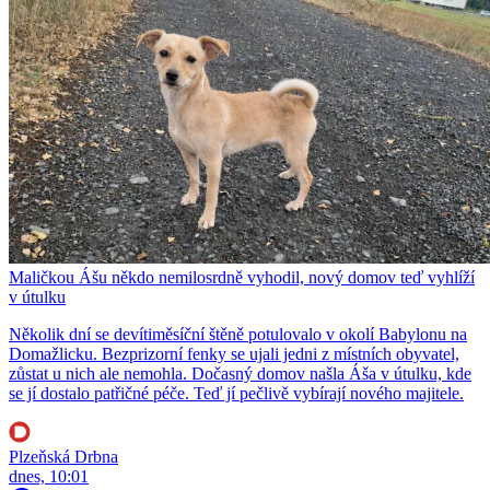
Maličkou Ášu někdo nemilosrdně vyhodil, nový domov teď vyhlíží
v útulku
Několik dní se devítiměsíční štěně potulovalo v okolí Babylonu na
Domažlicku. Bezprizorní fenky se ujali jedni z místních obyvatel,
zůstat u nich ale nemohla. Dočasný domov našla Áša v útulku, kde
se jí dostalo patřičné péče. Teď jí pečlivě vybírají nového majitele.
Plzeňská Drbna
dnes, 10:01