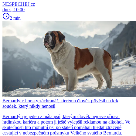
NESPECHEJ.cz
dnes, 10:00
2 min
Bernardýn: horský záchranář, kterému člověk přivěsil na krk
soudek, který nikdy nenosil
Bernardýn je jeden z mála psů, kterým člověk nejprve připsal
hrdinskou kariéru a potom ji ještě vylepšil reklamou na alkohol. Ve
skutečnosti tito mohutní psi po staletí pomáhali hledat ztracené
cestující v nebezpečném průsmyku Velkého svatého Bernarda.