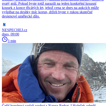
svatý grál. Pokud byste totiž narazili na jeden konkrétní luxusní
kousek z konce třicátých let, jehož cena se dnes na aukcích může
vyšplhat na desítky tisíc korun, drželi byste v rukou skutečné
designové umělecké dílo.
NESPECHEJ.cz
dnes, 09:00
3 min
Čeští horolezci vzdali souboj s Nanga Parbat. I Holeček odmítl