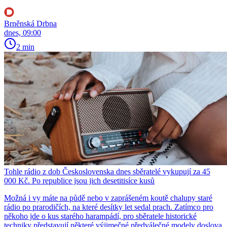
Brněnská Drbna
dnes, 09:00
2 min
Tohle rádio z dob Československa dnes sběratelé vykupují za 45
000 Kč. Po republice jsou jich desetitisíce kusů
Možná i vy máte na půdě nebo v zaprášeném koutě chalupy staré
rádio po prarodičích, na které desítky let sedal prach. Zatímco pro
někoho jde o kus starého harampádí, pro sběratele historické
techniky představují některé výjimečné předválečné modely doslova