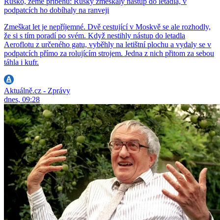
Rusko, země příběhů: Rusky zmeškaly nástup do letadla, v
podpatcích ho dobíhaly na ranveji
Zmeškat let je nepříjemné. Dvě cestující v Moskvě se ale rozhodly,
že si s tím poradí po svém. Když nestihly nástup do letadla
Aeroflotu z určeného gatu, vyběhly na letištní plochu a vydaly se v
podpatcích přímo za rolujícím strojem. Jedna z nich přitom za sebou
táhla i kufr.
Aktuálně.cz - Zprávy
dnes, 09:28