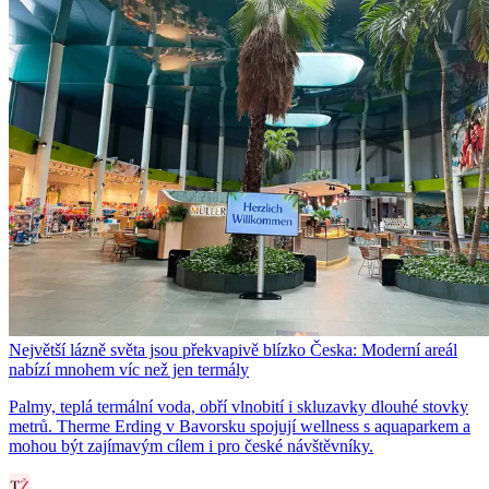
Největší lázně světa jsou překvapivě blízko Česka: Moderní areál
nabízí mnohem víc než jen termály
Palmy, teplá termální voda, obří vlnobití i skluzavky dlouhé stovky
metrů. Therme Erding v Bavorsku spojují wellness s aquaparkem a
mohou být zajímavým cílem i pro české návštěvníky.