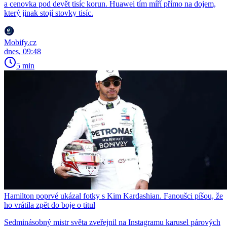
a cenovka pod devět tisíc korun. Huawei tím míří přímo na dojem,
který jinak stojí stovky tisíc.
Mobify.cz
dnes, 09:48
5 min
Hamilton poprvé ukázal fotky s Kim Kardashian. Fanoušci píšou, že
ho vrátila zpět do boje o titul
Sedminásobný mistr světa zveřejnil na Instagramu karusel párových