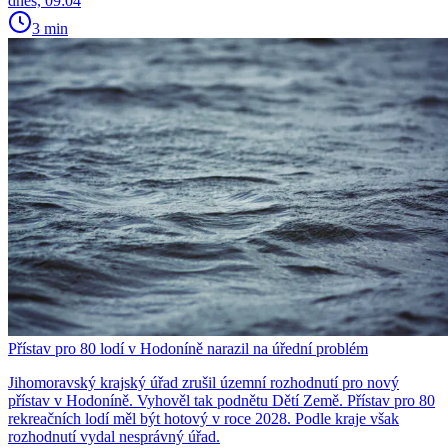
dnes, 09:04
3 min
Přístav pro 80 lodí v Hodoníně narazil na úřední problém
Jihomoravský krajský úřad zrušil územní rozhodnutí pro nový
přístav v Hodoníně. Vyhověl tak podnětu Dětí Země. Přístav pro 80
rekreačních lodí měl být hotový v roce 2028. Podle kraje však
rozhodnutí vydal nesprávný úřad.