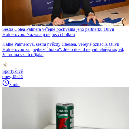
Sestra Colea Palmera veřejně pochválila jeho partnerku Olivii
Holderovou. Nazvala ji nejhezčí holkou
Hallie Palmerová, sestra hvězdy Chelsea, veřejně označila Olivii
Holderovou za „nejhezčí holku“. Jde o dosud nejviditelnější signál,
že rodina vztah přijala.
SportyŽivě
dnes, 09:15
3 min