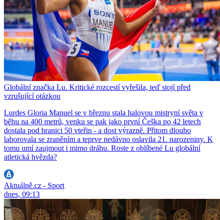
Globální značka Lu. Kritické rozcestí vyřešila, teď stojí před
vzrušující otázkou
Lurdes Gloria Manuel se v březnu stala halovou mistryní světa v
běhu na 400 metrů, venku se pak jako první Češka po 42 letech
dostala pod hranici 50 vteřin - a dost výrazně. Přitom dlouho
laborovala se zraněním a teprve nedávno oslavila 21. narozeniny. K
tomu umí zaujmout i mimo dráhu. Roste z oblíbené Lu globální
atletická hvězda?
Aktuálně.cz - Sport
dnes, 09:13