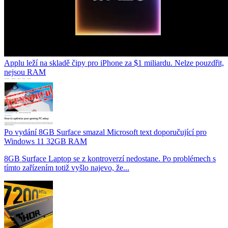
Applu leží na skladě čipy pro iPhone za $1 miliardu. Nelze pouzdřit,
nejsou RAM
Po vydání 8GB Surface smazal Microsoft text doporučující pro
Windows 11 32GB RAM
8GB Surface Laptop se z kontroverzí nedostane. Po problémech s
tímto zařízením totiž vyšlo najevo, že...