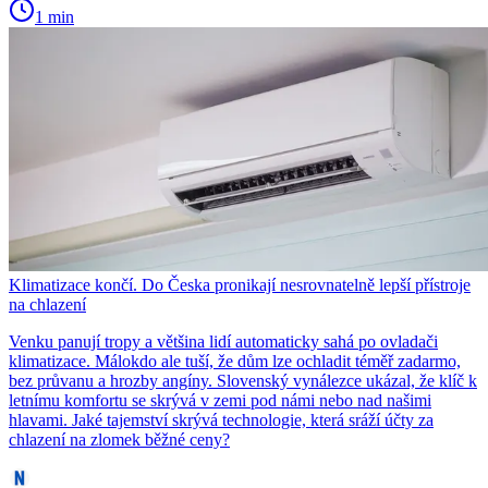
1 min
Klimatizace končí. Do Česka pronikají nesrovnatelně lepší přístroje
na chlazení
Venku panují tropy a většina lidí automaticky sahá po ovladači
klimatizace. Málokdo ale tuší, že dům lze ochladit téměř zadarmo,
bez průvanu a hrozby angíny. Slovenský vynálezce ukázal, že klíč k
letnímu komfortu se skrývá v zemi pod námi nebo nad našimi
hlavami. Jaké tajemství skrývá technologie, která sráží účty za
chlazení na zlomek běžné ceny?