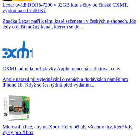
Lexar uvádí DDR5-7200 v 32GB kitu s čipy od čínské CXMT,
vyjdou na ~15500 Kč
Značka Lexar patří k těm, které seženete i v českých e-shopech. Jde
tedy o další možný kanál, kterým se do...
CXMT odmítla požadavky Applu, nenechá si diktovat ceny
Apple narazil při vyjednávání o cenách a dodávkách pamětí pro
iPhone 18. Když se šest týdnů před vydáním...
Microsoft chce, aby na Xbox Helix běhaly všechny hry, které kdy
vyšly pro Xbox