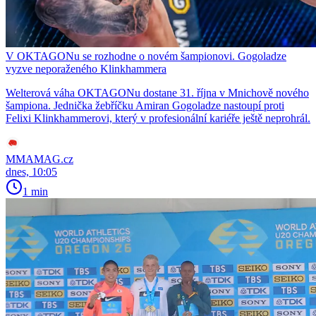
V OKTAGONu se rozhodne o novém šampionovi. Gogoladze
vyzve neporaženého Klinkhammera
Welterová váha OKTAGONu dostane 31. října v Mnichově nového
šampiona. Jednička žebříčku Amiran Gogoladze nastoupí proti
Felixi Klinkhammerovi, který v profesionální kariéře ještě neprohrál.
MMAMAG.cz
dnes, 10:05
1 min