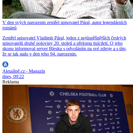
V den svých narozenin zemřel spisovatel Páral, autor legendárních
románů
Zemřel spisovatel Vladimír Páral, jeden z nejúspěšnějších českých
spisovatelů druhé poloviny 20. století a přelomu tisíciletí. O jeho
skonu informoval server Blesku s odvoláním na své zdroje a s tím,
že se tak stalo v den jeho 94. narozenin.
Aktuálně.cz - Magazín
dnes, 09:22
Reklama