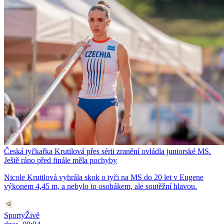
Česká tyčkařka Krutilová přes sérii zranění ovládla juniorské MS.
Ještě ráno před finále měla pochyby
Nicole Krutilová vyhrála skok o tyči na MS do 20 let v Eugene
výkonem 4,45 m, a nebylo to osobákem, ale soutěžní hlavou.
SportyŽivě