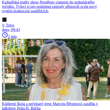
Kulinářská reality show Prostřeno vstupuje do sedmnáctého
ročníku. Tvůrci si pro podzimní epizody připravili zcela nový
systém hodnocení soutěžících.
V Telce
dnes, 09:43
2 min
Klášterní škola a nečekaný trest: Marcela Březinová zazářila v
talkshow Petra H. Baťka