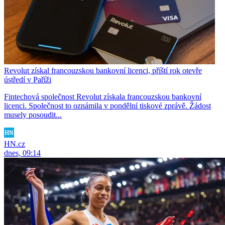
Revolut získal francouzskou bankovní licenci, příští rok otevře
ústředí v Paříži
Fintechová společnost Revolut získala francouzskou bankovní
licenci. Společnost to oznámila v pondělní tiskové zprávě. Žádost
musely posoudit...
HN.cz
dnes, 09:14