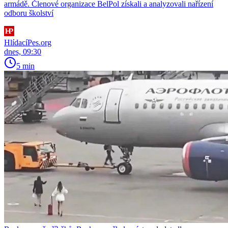
armádě. Členové organizace BelPol získali a analyzovali nařízení
odboru školství
HlídacíPes.org
dnes, 09:30
5 min