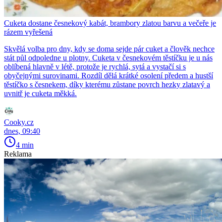
Cuketa dostane česnekový kabát, brambory zlatou barvu a večeře je
rázem vyřešená
Skvělá volba pro dny, kdy se doma sejde pár cuket a člověk nechce
stát půl odpoledne u plotny. Cuketa v česnekovém těstíčku je u nás
oblíbená hlavně v létě, protože je rychlá, sytá a vystačí si s
obyčejnými surovinami. Rozdíl dělá krátké osolení předem a hustší
těstíčko s česnekem, díky kterému zůstane povrch hezky zlatavý a
uvnitř je cuketa měkká.
Cooky.cz
dnes, 09:40
4 min
Reklama