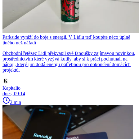
Parkside vyráží do boje s energií. V Lidlu teď koupíte něco úplně
jiného než nářadí
Obchodní řetězec Lidl překvapil své fanoušky zajímavou novinkou,
prostřednictvím které vyzývá kutily, aby si k práci pochutnali na
nápoji, který jim dodá energii potřebnou pro dokončení domácích
projektů.
Kapitalio
dnes, 09:14
2 min