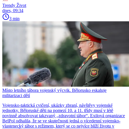
Trendy Život
dnes, 09:34
3 min
Místo letního tábora vojenský výcvik. Bělorusko eskaluje
militarizaci dětí
Vojensko-taktická cvičení, ukázky zbraní, návštěvy vojenské
jednotky. Běloruské děti na pomezí 10. a 11. třídy musí v létě
povinně absolvovat takzvaný „zdravotní tábor“. Exilová organizace
BelPol odhalila, že se ve skutečnosti jedná o vícedenní vojensko-
vlastenecký tábor s režimem, který se co nejvíce blíží životu v