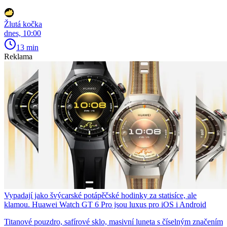
Žlutá kočka
dnes, 10:00
13 min
Reklama
Vypadají jako švýcarské potápěčské hodinky za statisíce, ale
klamou. Huawei Watch GT 6 Pro jsou luxus pro iOS i Android
Titanové pouzdro, safírové sklo, masivní luneta s číselným značením