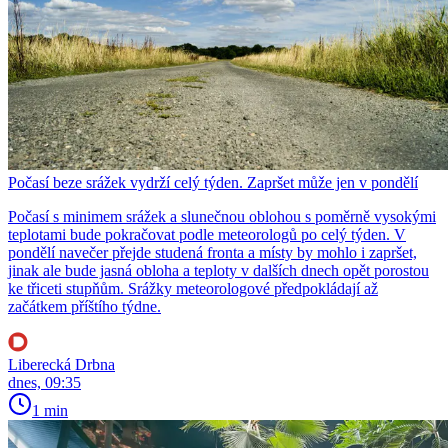
Počasí beze srážek vydrží celý týden. Zapršet může jen v pondělí
Počasí s minimem srážek a slunečnou oblohou s poměrně vysokými
teplotami bude pokračovat podle meteorologů po celý týden. V
pondělí navečer přejde studená fronta a místy by mohlo i zapršet,
jinak ale bude jasná obloha a teploty v dalších dnech opět porostou
ke třiceti stupňům. Srážky meteorologové předpokládají až
začátkem příštího týdne.
Liberecká Drbna
dnes, 09:35
1 min