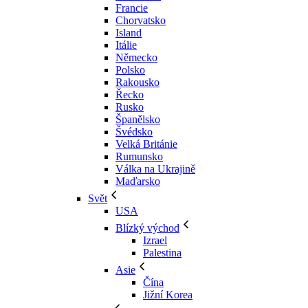
Francie
Chorvatsko
Island
Itálie
Německo
Polsko
Rakousko
Řecko
Rusko
Španělsko
Švédsko
Velká Británie
Rumunsko
Válka na Ukrajině
Maďarsko
Svět
USA
Blízký východ
Izrael
Palestina
Asie
Čína
Jižní Korea