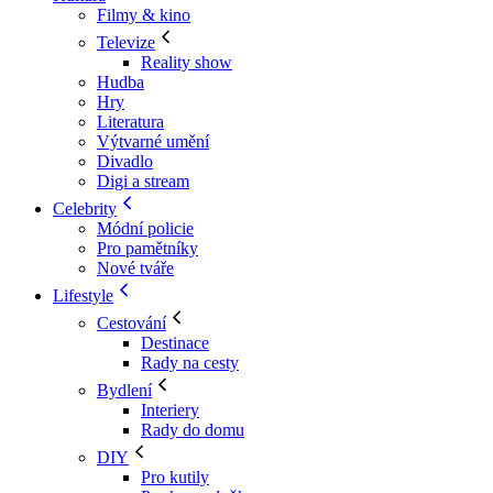
Filmy & kino
Televize
Reality show
Hudba
Hry
Literatura
Výtvarné umění
Divadlo
Digi a stream
Celebrity
Módní policie
Pro pamětníky
Nové tváře
Lifestyle
Cestování
Destinace
Rady na cesty
Bydlení
Interiery
Rady do domu
DIY
Pro kutily