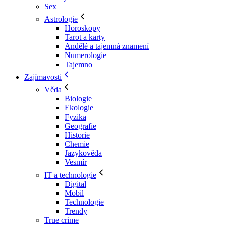
Sex
Astrologie
Horoskopy
Tarot a karty
Andělé a tajemná znamení
Numerologie
Tajemno
Zajímavosti
Věda
Biologie
Ekologie
Fyzika
Geografie
Historie
Chemie
Jazykověda
Vesmír
IT a technologie
Digital
Mobil
Technologie
Trendy
True crime