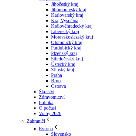
Jihočeský kraj
Jihomoravský kraj
Karlovarský kraj
Kraj Vysočina
Králověhradecký kraj
Liberecký kraj
Moravskoslezský kraj
Olomoucký kraj
Pardubický kraj
Plzeňský kraj
Středočeský kraj
Ústecký kraj
Zlínský kraj
Praha
Brno
Ostrava
Školství
Zdravotnictví
Politika
O počasí
Volby 2026
Zahraničí
Evropa
Slovensko