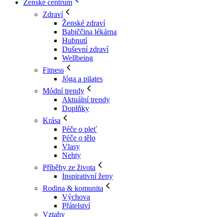
Ženské centrum
Zdraví
Ženské zdraví
Babiččina lékárna
Hubnutí
Duševní zdraví
Wellbeing
Fitness
Jóga a pilates
Módní trendy
Aktuální trendy
Doplňky
Krása
Péče o pleť
Péče o tělo
Vlasy
Nehty
Příběhy ze života
Inspirativní ženy
Rodina & komunita
Výchova
Přátelství
Vztahy