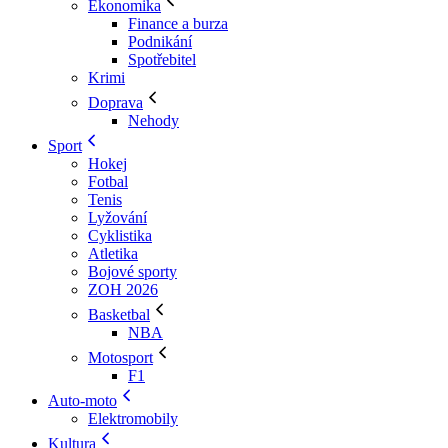
Ekonomika
Finance a burza
Podnikání
Spotřebitel
Krimi
Doprava
Nehody
Sport
Hokej
Fotbal
Tenis
Lyžování
Cyklistika
Atletika
Bojové sporty
ZOH 2026
Basketbal
NBA
Motosport
F1
Auto-moto
Elektromobily
Kultura