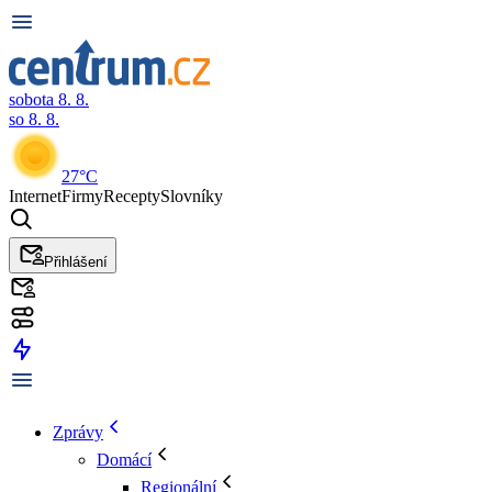
sobota 8. 8.
so 8. 8.
27°C
Internet
Firmy
Recepty
Slovníky
Přihlášení
Zprávy
Domácí
Regionální