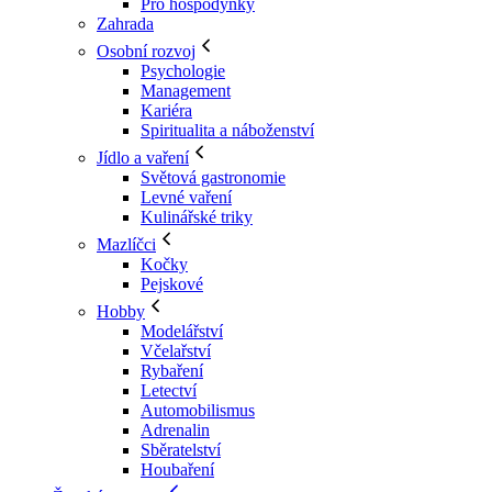
Pro hospodyňky
Zahrada
Osobní rozvoj
Psychologie
Management
Kariéra
Spiritualita a náboženství
Jídlo a vaření
Světová gastronomie
Levné vaření
Kulinářské triky
Mazlíčci
Kočky
Pejskové
Hobby
Modelářství
Včelařství
Rybaření
Letectví
Automobilismus
Adrenalin
Sběratelství
Houbaření